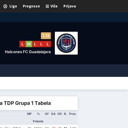
Lige
Prognoze
Više
Prijava
1.13
L
W
L
L
L
Halcones FC Guadalajara
a TDP Grupa 1 Tabela
MP
%
GF
GA
GD
B.
Pros.
Pobeda