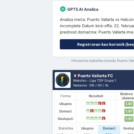
GPT5 AI Analiza
Analiza meča: Puerto Vallarta vs Halco
incomplete Datum kick-offa: 22. februar
prednost domaćina: Puerto Vallarta ima 
Registrovan kao korisnik (bes
*Prosečna statistika između Puerto Val
Puerto Vallarta FC
Meksiko - Liga TDP Grupa 1
Nedavno : 5W / 0D / 4L
Bodova 
Forma
Rezultati
Utakmi
Ukupno
1.67
W
W
W
L
L
Domaći
1.67
W
L
W
W
L
Gostujući
1.67
W
W
W
W
L
Statistika
Ukupno
Domaći
Gostuj