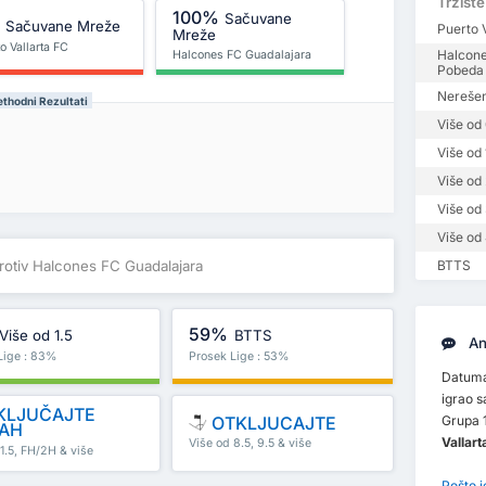
Tržište
100%
Sačuvane
%
Sačuvane Mreže
Puerto 
Mreže
o Vallarta FC
Halcone
Halcones FC Guadalajara
Pobeda
Nerešen
ethodni Rezultati
Više od 
Više od 
Više od 
Više od 
Više od 
protiv Halcones FC Guadalajara
BTTS
59%
Više od 1.5
BTTS
An
Lige : 83%
Prosek Lige : 53%
Datuma 
igrao 
KLJUČAJTE
OTKLJUCAJTE
Grupa 
AH
Vallart
Više od 8.5, 9.5 & više
1.5, FH/2H & više
Pošto 