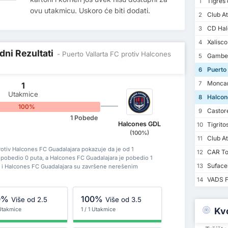
Tigres d
1
ovu utakmicu. Uskoro će biti dodati.
Club At
2
CD Halc
3
Xalisco
4
dni Rezultati
- Puerto Vallarta FC protiv Halcones
Gambe
5
Puerto 
6
Moncar
7
1
Utakmice
Halcon
8
100%
Castor
9
1 Pobede
Halcones GDL
Tigrito
10
(100%)
Club At
11
rotiv Halcones FC Guadalajara pokazuje da je od 1
CAR To
12
C pobedio 0 puta, a Halcones FC Guadalajara je pobedio 1
Suface
13
C i Halcones FC Guadalajara su završene nerešenim
VADS 
14
0%
100%
Više od 2.5
Više od 3.5
Kv
 Utakmice
1 / 1 Utakmice