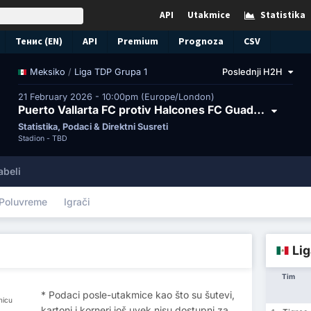
API
Utakmice
Statistika
Тенис (EN)
API
Premium
Prognoza
CSV
/
Liga TDP Grupa 1
Poslednji H2H
Meksiko
21 February 2026 - 10:00pm (Europe/London)
Puerto Vallarta FC protiv Halcones FC Guadalajara
Statistika, Podaci & Direktni Susreti
Stadion -
TBD
abeli
Poluvreme
Igrači
Lig
Tim
* Podaci posle-utakmice kao što su šutevi,
micu
kartoni i korneri još uvek nisu dostupni za