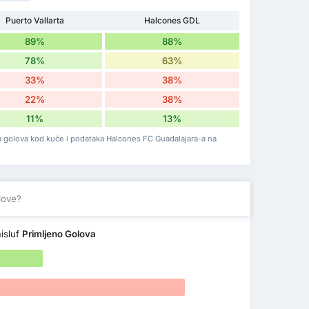
Puerto Vallarta
Halcones GDL
89%
88%
78%
63%
33%
38%
22%
38%
11%
13%
nja golova kod kuće i podataka Halcones FC Guadalajara-a na
love?
isluf
Primljeno Golova