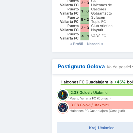
Puerto
CD
2 - 3
Vallarta FC
Halcones de
Puerto
Nayarit
Castores
1 - 0
Vallarta FC
Gobrantacto
Puerto
FC
Sufacen
5 - 2
Vallarta FC
Tepic FC
Puerto
Club Atletico
2 - 3
Vallarta FC
Nayarit
Puerto
VADS FC
4 - 1
Vallarta FC
Prošli
Naredni
Postignuto Golova
Ko će postići 
Halcones FC Guadalajara
je
+45%
bolj
2.33 Golovi / Utakmici
Puerto Vallarta FC (Domaći)
3.38 Golovi / Utakmici
Halcones FC Guadalajara (Gostujući)
Kraj-Utakmice