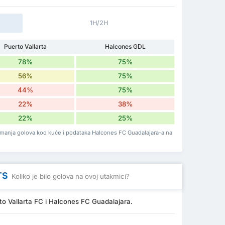
1H/2H
Puerto Vallarta
Halcones GDL
78%
75%
56%
75%
44%
75%
22%
38%
22%
25%
primanja golova kod kuće i podataka Halcones FC Guadalajara-a na
TS
Koliko je bilo golova na ovoj utakmici?
to Vallarta FC i Halcones FC Guadalajara.