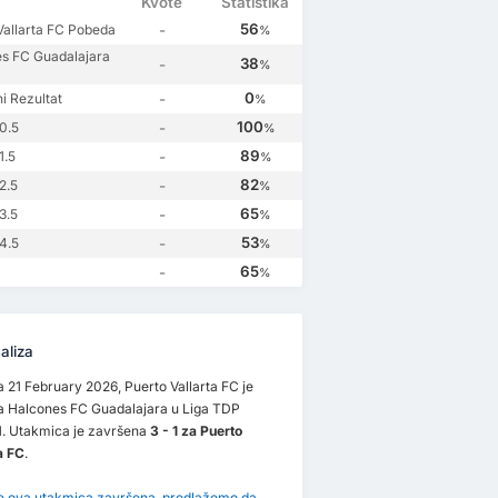
Kvote
Statistika
56
Vallarta FC Pobeda
-
%
s FC Guadalajara
38
-
%
0
i Rezultat
-
%
100
0.5
-
%
89
1.5
-
%
82
2.5
-
%
65
3.5
-
%
53
4.5
-
%
65
-
%
aliza
21 February 2026, Puerto Vallarta FC je
sa Halcones FC Guadalajara u Liga TDP
1. Utakmica je završena
3 - 1 za Puerto
a FC
.
je ova utakmica završena, predlažemo da