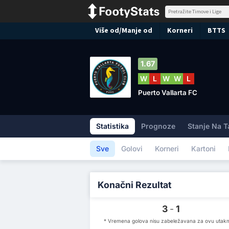
Više od/Manje od
Korneri
BTTS
1.67
W
L
W
W
L
Puerto Vallarta FC
Statistika
Prognoze
Stanje Na T
Sve
Golovi
Korneri
Kartoni
Konačni Rezultat
3
-
1
* Vremena golova nisu zabeležavana za ovu utak