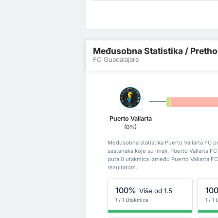
Međusobna Statistika / Pretho
FC Guadalajara
0%
0%
Puerto Vallarta
(0%)
Međusobna statistika Puerto Vallarta FC p
sastanaka koje su imali, Puerto Vallarta F
puta.0 utakmica između Puerto Vallarta F
rezultatom.
100%
10
Više od 1.5
1 / 1 Utakmice
1 / 1