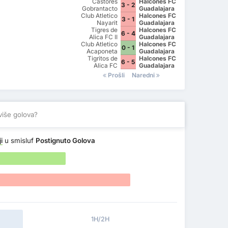
Castores
Halcones FC
3 - 2
Gobrantacto
Guadalajara
Club Atletico
FC
Halcones FC
3 - 1
Nayarit
Guadalajara
Tigres de
Halcones FC
6 - 4
Alica FC II
Guadalajara
Club Atletico
Halcones FC
0 - 1
Acaponeta
Guadalajara
Tigritos de
Halcones FC
6 - 5
Alica FC
Guadalajara
Prošli
Naredni
više golova?
i
u smisluf
Postignuto Golova
1H/2H