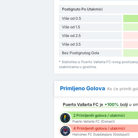
Postignuto Po Utakmici
Više od 0.5
Više od 1.5
Više od 2.5
Više od 3.5
Bez Postignutog Gola
* Statistika iz Puerto Vallarta FC-ovog postiza
utakmicama u gostima.
Primljeno Golova
Ko će primiti go
Puerto Vallarta FC
je
+100%
bolji
u sm
2 Primljenih golova / utakmici
Puerto Vallarta FC (Domaći)
4 Primljenih golova / utakmici
Halcones FC Guadalajara (Gostujući)