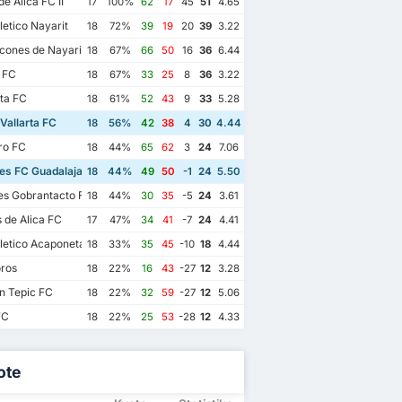
e Alica FC II
17
100%
62
17
45
51
4.65
letico Nayarit
18
72%
39
19
20
39
3.22
ones de Nayarit
18
67%
66
50
16
36
6.44
 FC
18
67%
33
25
8
36
3.22
ta FC
18
61%
52
43
9
33
5.28
Vallarta FC
18
56%
42
38
4
30
4.44
o FC
18
44%
65
62
3
24
7.06
es FC Guadalajara
18
44%
49
50
-1
24
5.50
es Gobrantacto FC
18
44%
30
35
-5
24
3.61
s de Alica FC
17
47%
34
41
-7
24
4.41
letico Acaponeta
18
33%
35
45
-10
18
4.44
ros
18
22%
16
43
-27
12
3.28
n Tepic FC
18
22%
32
59
-27
12
5.06
FC
18
22%
25
53
-28
12
4.33
ote