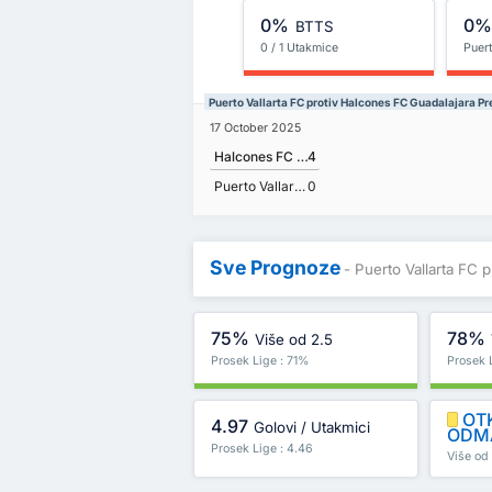
0%
0
BTTS
0 / 1 Utakmice
Puert
Puerto Vallarta FC protiv Halcones FC Guadalajara Pr
17 October 2025
Halcones FC Guadalajara
4
Puerto Vallarta FC
0
Sve Prognoze
- Puerto Vallarta FC 
75%
78%
Više od 2.5
Prosek Lige : 71%
Prosek 
OT
4.97
Golovi / Utakmici
ODM
Prosek Lige : 4.46
Više od 