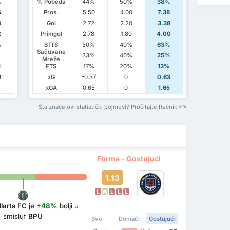
%
% Pobeda
44%
50%
38%
6
Pros.
5.50
4.00
7.38
3
Gol
2.72
2.20
3.38
2
Primgol
2.78
1.80
4.00
%
BTTS
50%
40%
63%
Sačuvane
33%
40%
25%
Mreže
%
FTS
17%
20%
13%
9
xG
-0.37
0
0.63
xGA
0.65
0
1.65
Šta znače ovi statistički pojmovi? Pročitajte Rečnik
Forma - Gostujući
1.13
L
W
L
L
L
llarta FC
je
+48%
bolji
u
smisluf
BPU
Sve
Domaći
Gostujući