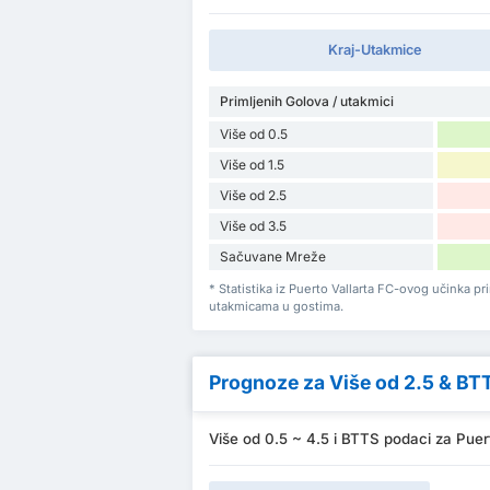
Kraj-Utakmice
Primljenih Golova / utakmici
Više od 0.5
Više od 1.5
Više od 2.5
Više od 3.5
Sačuvane Mreže
* Statistika iz Puerto Vallarta FC-ovog učinka 
utakmicama u gostima.
Prognoze za Više od 2.5 & BT
Više od 0.5 ~ 4.5 i BTTS podaci za Puer