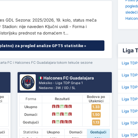
pogled
sledeć
Halcon
nes GDL Sezona: 2025/2026, 19. kolo, status meča
 Stadion: nije naveden Ključni uvidi - Forma i
istorijsku prednost na domaćem t...
platno) za pregled analize GPT5 statistike »
Liga 
larta FC i Halcones FC Guadalajara tokom tekuće sezone
Liga TDP
Liga TDP
Halcones FC Guadalajara
Meksiko - Liga TDP Grupa 1
Liga TDP
Nedavno : 3W / 0D / 5L
po
Bodova po
Liga TDP
Forma
Rezultati
ci
Utakmici
Ukupno
1.33
L
L
W
L
L
Liga TDP 
Domaći
1.50
L
W
L
W
L
Gostujući
1.13
L
W
L
L
L
Liga TDP
ući
Statistika
Ukupno
Domaći
Gostujući
Liga TDP