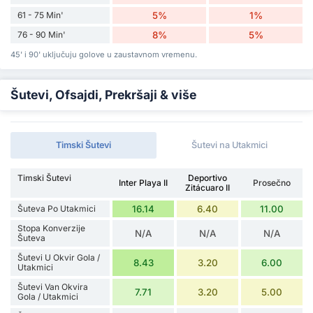
61 - 75 Min'
5%
1%
76 - 90 Min'
8%
5%
45' i 90' uključuju golove u zaustavnom vremenu.
Šutevi, Ofsajdi, Prekršaji & više
Timski Šutevi
Šutevi na Utakmici
Timski Šutevi
Deportivo
Inter Playa II
Prosečno
Zitácuaro II
Šuteva Po Utakmici
16.14
6.40
11.00
Stopa Konverzije
N/A
N/A
N/A
Šuteva
Šutevi U Okvir Gola /
8.43
3.20
6.00
Utakmici
Šutevi Van Okvira
7.71
3.20
5.00
Gola / Utakmici