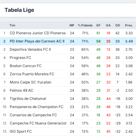
Tabela Lige
Tim
MP
% Pobeda
GF
GA
GD
Pros.
CD Pioneros Junior CD Pioneros de Cancun II
1
24
71%
61
19
42
3.33
PD Inter Playa del Carmen AC II
2
24
71%
58
25
33
3.46
Deportiva Venados FC II
3
23
65%
49
13
36
2.70
Progreso FC
4
24
54%
46
26
20
3.00
Boston Cancun FC
5
24
58%
48
26
22
3.08
Zorros Puerto Morelos FC
6
24
46%
36
22
14
2.42
Mons Calpe SC Yucatan
7
24
50%
27
20
7
1.96
Felinos 48 AC
8
24
38%
29
31
-2
2.50
Tigrillos de Chetumal
9
24
38%
28
44
-16
3.00
Pampaneros de Champoton FC
10
23
22%
28
46
-18
3.22
Corsarios de Campeche FC
11
24
21%
18
43
-25
2.54
Campeche FC Nueva Generacion
12
24
17%
23
52
-29
3.13
ISG Sport FC
13
24
13%
13
45
-32
2.42