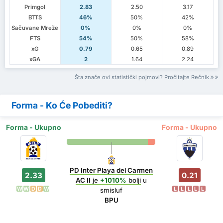
Primgol
2.83
2.50
3.17
BTTS
46%
50%
42%
Sačuvane Mreže
0%
0%
0%
FTS
54%
50%
58%
xG
0.79
0.65
0.89
xGA
2
1.64
2.24
Šta znače ovi statistički pojmovi? Pročitajte Rečnik
Forma - Ko Će Pobediti?
Forma - Ukupno
Forma - Ukupno
PD Inter Playa del Carmen
2.33
0.21
AC II
je
+1010%
bolji
u
W
W
D
D
W
L
L
L
L
L
smisluf
BPU