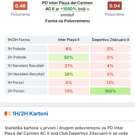
PD Inter Playa del Carmen
0.46
0.04
AC II
je
+1050%
bolji
u
Poluvreme
Poluvreme
smisluf
Forma na Poluvremenu
1H/2H Forma
Inter Playa II
Deportivo Zitácuaro II
1H Pobede
8%
0%
2H Pobede
50%
0%
1H Nerešeni Rezultati
21%
4%
2H Nerešeni Rezultati
38%
0%
1H Porazi
4%
13%
2H Porazi
13%
100%
1H/2H Kartoni
Statistika kartona u prvom i drugom poluvremenu za PD Inter
Playa del Carmen AC II and Club Deportivo Zitacuaro II za vaše