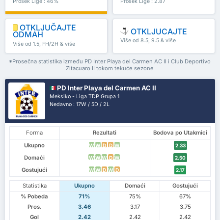
Prosek Lige : 46%
Prosek Lige : 2.87
OTKLJUČAJTE
OTKLJUCAJTE
ODMAH
Više od 8.5, 9.5 & više
Više od 1.5, FH/2H & više
*Prosečna statistika između PD Inter Playa del Carmen AC II i Club Deportivo
Zitacuaro II tokom tekuće sezone
PD Inter Playa del Carmen AC II
Meksiko - Liga TDP Grupa 1
Nedavno : 17W / 5D / 2L
Forma
Rezultati
Bodova po Utakmici
Ukupno
W
W
D
D
W
2.33
Domaći
W
W
W
D
W
2.50
Gostujući
W
W
D
W
D
2.17
Statistika
Ukupno
Domaći
Gostujući
% Pobeda
71%
75%
67%
Pros.
3.46
3.17
3.75
Gol
2.42
2.42
2.42