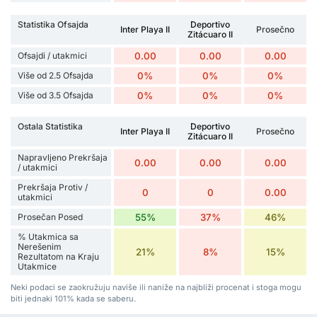
Statistika Ofsajda
Deportivo
Inter Playa II
Prosečno
Zitácuaro II
Ofsajdi / utakmici
0.00
0.00
0.00
Više od 2.5 Ofsajda
0%
0%
0%
Više od 3.5 Ofsajda
0%
0%
0%
Ostala Statistika
Deportivo
Inter Playa II
Prosečno
Zitácuaro II
Napravljeno Prekršaja
0.00
0.00
0.00
/ utakmici
Prekršaja Protiv /
0
0
0.00
utakmici
Prosečan Posed
55%
37%
46%
% Utakmica sa
Nerešenim
21%
8%
15%
Rezultatom na Kraju
Utakmice
Neki podaci se zaokružuju naviše ili naniže na najbliži procenat i stoga mogu
biti jednaki 101% kada se saberu.