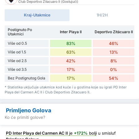
Club Deportivo Zitacuaro II (Gostujući)
Kraj-Utakmice
1H/2H
Postignuto Po
Inter Playa II
Deportivo Zitácuaro II
Utakmici
Više od 0.5
83%
46%
Više od 1.5
63%
13%
Više od 2.5
42%
8%
Više od 3.5
17%
0%
Bez Postignutog Gola
17%
54%
* Statistika uključuje utakmice kod kuće i u gostima koje su igrali PD Inter
Playa del Carmen AC II i Club Deportivo Zitacuaro II.
Primljeno Golova
Ko će primiti golove?
PD Inter Playa del Carmen AC II
je
+172%
bolji
u smisluf