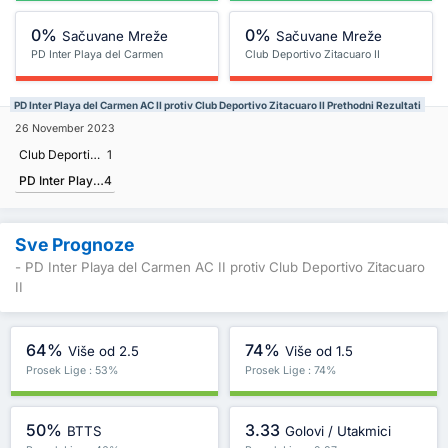
0%
0%
Sačuvane Mreže
Sačuvane Mreže
PD Inter Playa del Carmen
Club Deportivo Zitacuaro II
AC II
PD Inter Playa del Carmen AC II protiv Club Deportivo Zitacuaro II Prethodni Rezultati
26 November 2023
Club Deportivo Zitacuaro II
1
PD Inter Playa del Carmen AC II
4
Sve Prognoze
- PD Inter Playa del Carmen AC II protiv Club Deportivo Zitacuaro
II
64%
74%
Više od 2.5
Više od 1.5
Prosek Lige : 53%
Prosek Lige : 74%
50%
3.33
BTTS
Golovi / Utakmici