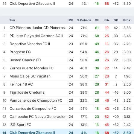
Club Deportivo Zitacuaro II
14
24
4%
16
68
-52
3.50
Tim
MP
% Pobeda
GF
GA
GD
Pros.
CD Pioneros Junior CD Pioneros de Cancun II
1
24
71%
61
19
42
3.33
PD Inter Playa del Carmen AC II
2
24
71%
58
25
33
3.46
Deportiva Venados FC II
3
23
65%
49
13
36
2.70
Progreso FC
4
24
54%
46
26
20
3.00
Boston Cancun FC
5
24
58%
48
26
22
3.08
Zorros Puerto Morelos FC
6
24
46%
36
22
14
2.42
Mons Calpe SC Yucatan
7
24
50%
27
20
7
1.96
Felinos 48 AC
8
24
38%
29
31
-2
2.50
Tigrillos de Chetumal
9
24
38%
28
44
-16
3.00
Pampaneros de Champoton FC
10
23
22%
28
46
-18
3.22
Corsarios de Campeche FC
11
24
21%
18
43
-25
2.54
Campeche FC Nueva Generacion
12
24
17%
23
52
-29
3.13
ISG Sport FC
13
24
13%
13
45
-32
2.42
Club Deportivo Zitacuaro II
14
24
4%
16
68
-52
3.50