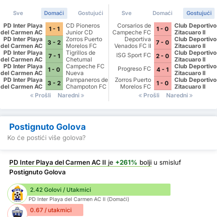
Sve
Domaći
Gostujući
Sve
Domaći
Gostujući
PD Inter Playa
CD Pioneros
Corsarios de
Club Deportivo
1 - 1
1 - 0
del Carmen AC
Junior CD
Campeche FC
Zitacuaro II
PD Inter Playa
II
Pioneros de
Zorros Puerto
Deportiva
Club Deportivo
3 - 2
7 - 0
del Carmen AC
Cancun II
Morelos FC
Venados FC II
Zitacuaro II
PD Inter Playa
II
Tigrillos de
Club Deportivo
ISG Sport FC
7 - 1
2 - 0
del Carmen AC
Chetumal
Zitacuaro II
PD Inter Playa
II
Campeche FC
Club Deportivo
Progreso FC
1 - 0
4 - 1
del Carmen AC
Nueva
Zitacuaro II
PD Inter Playa
II
Generacion
Pampaneros de
Zorros Puerto
Club Deportivo
3 - 2
1 - 0
del Carmen AC
Champoton FC
Morelos FC
Zitacuaro II
II
Prošli
Naredni
Prošli
Naredni
Postignuto Golova
Ko će postići više golova?
PD Inter Playa del Carmen AC II
je
+261%
bolji
u smisluf
Postignuto Golova
2.42 Golovi / Utakmici
PD Inter Playa del Carmen AC II (Domaći)
0.67 / utakmici