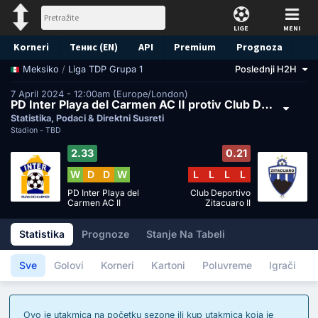
LIGE
MENI
Korneri
Тенис (EN)
API
Premium
Prognoza
/
Liga TDP Grupa 1
Poslednji H2H
Meksiko
7 April 2024 - 12:00am (Europe/London)
PD Inter Playa del Carmen AC II protiv Club Deportivo Zitacuaro II
Statistika, Podaci & Direktni Susreti
Stadion -
TBD
2.33
0.21
W
D
D
W
L
L
L
L
PD Inter Playa del
Club Deportivo
Carmen AC II
Zitacuaro II
Statistika
Prognoze
Stanje Na Tabeli
Sve
Golovi
Korneri
Kartoni
Poluvreme
Igrači
Ovo je utakmica na početku sezone ili kup utakmica koja je