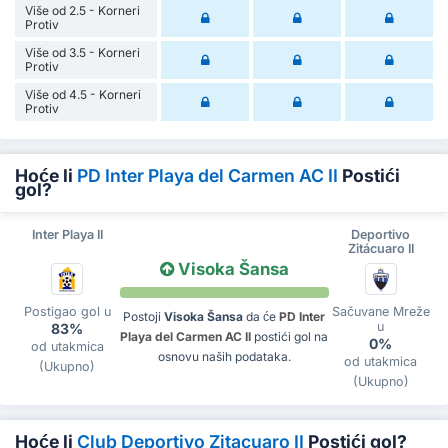
Više od 2.5 - Korneri
Protiv
Više od 3.5 - Korneri
Protiv
Više od 4.5 - Korneri
Protiv
Hoće li
PD Inter Playa del Carmen AC II
Postići
gol?
Inter Playa II
Deportivo
Zitácuaro II
Visoka Šansa
Postigao gol u
Sačuvane Mreže
Postoji
Visoka Šansa
da će
PD Inter
u
83%
Playa del Carmen AC II
postići gol na
0%
od utakmica
osnovu naših podataka.
od utakmica
(Ukupno)
(Ukupno)
Hoće li
Club Deportivo Zitacuaro II
Postići gol?