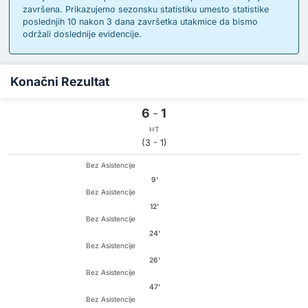
završena. Prikazujemo sezonsku statistiku umesto statistike
poslednjih 10 nakon 3 dana završetka utakmice da bismo
održali doslednije evidencije.
Konačni Rezultat
6
-
1
HT
(3 - 1)
Bez Asistencije
9'
Bez Asistencije
12'
Bez Asistencije
24'
Bez Asistencije
26'
Bez Asistencije
47'
Bez Asistencije