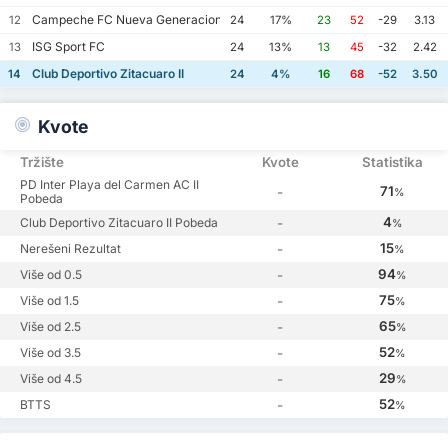
Campeche FC Nueva Generacion
12
24
17%
23
52
-29
3.13
ISG Sport FC
13
24
13%
13
45
-32
2.42
Club Deportivo Zitacuaro II
14
24
4%
16
68
-52
3.50
Kvote
Tržište
Kvote
Statistika
PD Inter Playa del Carmen AC II
71
-
%
Pobeda
4
Club Deportivo Zitacuaro II Pobeda
-
%
15
Nerešeni Rezultat
-
%
94
Više od 0.5
-
%
75
Više od 1.5
-
%
65
Više od 2.5
-
%
52
Više od 3.5
-
%
29
Više od 4.5
-
%
52
BTTS
-
%