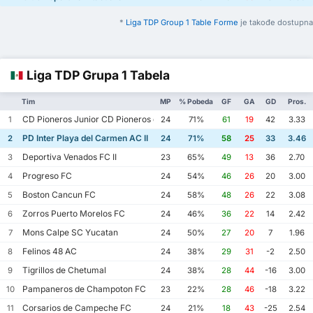
*
Liga TDP Group 1 Table Forme
je takođe dostupna
Liga TDP Grupa 1 Tabela
Tim
MP
% Pobeda
GF
GA
GD
Pros.
CD Pioneros Junior CD Pioneros de Cancun II
1
24
71%
61
19
42
3.33
PD Inter Playa del Carmen AC II
2
24
71%
58
25
33
3.46
Deportiva Venados FC II
3
23
65%
49
13
36
2.70
Progreso FC
4
24
54%
46
26
20
3.00
Boston Cancun FC
5
24
58%
48
26
22
3.08
Zorros Puerto Morelos FC
6
24
46%
36
22
14
2.42
Mons Calpe SC Yucatan
7
24
50%
27
20
7
1.96
Felinos 48 AC
8
24
38%
29
31
-2
2.50
Tigrillos de Chetumal
9
24
38%
28
44
-16
3.00
Pampaneros de Champoton FC
10
23
22%
28
46
-18
3.22
Corsarios de Campeche FC
11
24
21%
18
43
-25
2.54