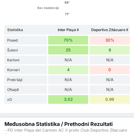
66'
Bez Asistencije
77'
Statistika
Inter Playa II
Deportivo Zitácuaro II
70%
30%
Posed
25
9
Šutevi
N/A
N/A
Kartoni
4
0
Korneri
N/A
N/A
Prekršaji
N/A
N/A
Ofsajdi
3.02
0.99
xG
Međusobna Statistika / Prethodni Rezultati
- PD Inter Playa del Carmen AC II protiv Club Deportivo Zitacuaro