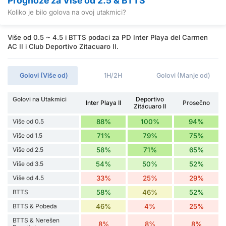
Prognoze za Više od 2.5 & BTTS
Koliko je bilo golova na ovoj utakmici?
Više od 0.5 ~ 4.5 i BTTS podaci za PD Inter Playa del Carmen
AC II i Club Deportivo Zitacuaro II.
Golovi (Više od)
1H/2H
Golovi (Manje od)
Golovi na Utakmici
Deportivo
Inter Playa II
Prosečno
Zitácuaro II
Više od 0.5
88%
100%
94%
Više od 1.5
71%
79%
75%
Više od 2.5
58%
71%
65%
Više od 3.5
54%
50%
52%
Više od 4.5
33%
25%
29%
BTTS
58%
46%
52%
BTTS & Pobeda
46%
4%
25%
BTTS & Nerešen
8%
8%
8%