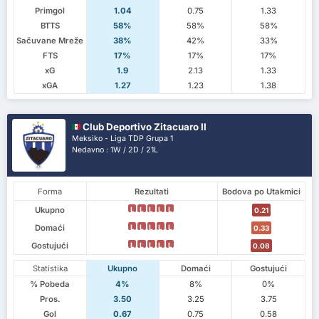
Primgol
1.04
0.75
1.33
BTTS
58%
58%
58%
Sačuvane Mreže
38%
42%
33%
FTS
17%
17%
17%
xG
1.9
2.13
1.33
xGA
1.27
1.23
1.38
Club Deportivo Zitacuaro II
Meksiko - Liga TDP Grupa 1
Nedavno : 1W / 2D / 21L
Forma
Rezultati
Bodova po Utakmici
Ukupno
L
L
L
L
L
0.21
Domaći
L
L
L
L
L
0.33
Gostujući
L
L
L
L
L
0.08
Statistika
Ukupno
Domaći
Gostujući
% Pobeda
4%
8%
0%
Pros.
3.50
3.25
3.75
Gol
0.67
0.75
0.58