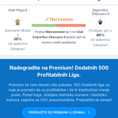
Inter Playa II
Deportivo
Zitácuaro II
Neizvesno
Sačuvane Mreže
Postigao gol u
Postoji
Neizvesnost
da li će
Club
u
46%
Deportivo Zitacuaro II
postići gol na
38%
od utakmica
osnovu naših podataka.
od utakmica
(Ukupno)
(Ukupno)
Nadogradite na Premium! Dodatnih 500
Profitabilnih Liga.
Premium će vam doneti više pobeda. 500 Dodatnih liga za
koje je poznato da su profitabilne i da ih kladioničari manje
prate. Pored toga, dobijate statistiku kornera i statistiku
kartona zajedno sa CSV preuzimanjima. Pretplatite se danas!
PRIDRUŽITE SE PREMIUM-U ODMAH