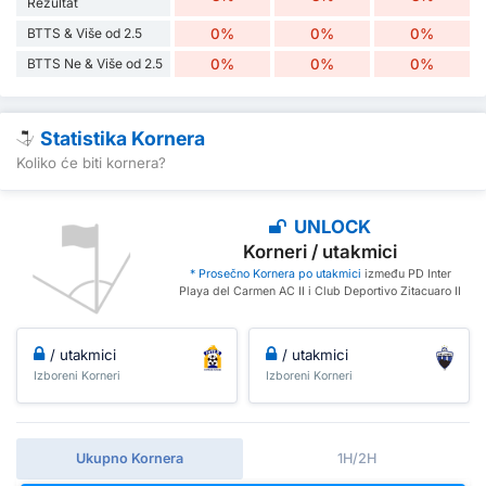
Rezultat
BTTS & Više od 2.5
0%
0%
0%
BTTS Ne & Više od 2.5
0%
0%
0%
Statistika Kornera
Koliko će biti kornera?
UNLOCK
Korneri / utakmici
* Prosečno Kornera po utakmici
između PD Inter
Playa del Carmen AC II i Club Deportivo Zitacuaro II
/ utakmici
/ utakmici
Izboreni Korneri
Izboreni Korneri
Ukupno Kornera
1H/2H