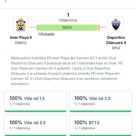
II
1
Utakmice
100%
0%
0%
1 Pobede
Inter Playa II
Deportivo
Zitácuaro II
(100%)
(0%)
Međusobna statistika PD Inter Playa del Carmen AC II protiv Club
Deportivo Zitacuaro II pokazuje da je od 1 sastanaka koje su imali, PD
Inter Playa del Carmen AC II pobedio 1 puta, a Club Deportivo
Zitacuaro II je pobedio 0 puta.0 utakmica između PD Inter Playa del
Carmen AC II i Club Deportivo Zitacuaro II su završene nerešenim
rezultatom.
100%
100%
Više od 1.5
Više od 2.5
1 / 1 Utakmice
1 / 1 Utakmice
100%
100%
Više od 3.5
BTTS
1 / 1 Utakmice
1 / 1 Utakmice