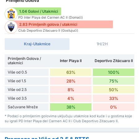
Primljeno Golova
1.04 Golovi / Utakmici
PD Inter Playa del Carmen AC II (Domaći)
2.83 Primljenih golova / utakmici
Club Deportivo Zitacuaro II (Gostujući)
Kraj-Utakmice
1H/2H
Primljenih Golova /
Inter Playa II
Deportivo Zitácuaro II
utakmici
Više od 0.5
63%
100%
Više od 1.5
28%
75%
Više od 2.5
8%
50%
Više od 3.5
4%
33%
Sačuvane Mreže
38%
0%
* Podaci o primljenim golovima uključuju utakmice kod kuće i u gostima koje
su igrali PD Inter Playa del Carmen AC II i Club Deportivo Zitacuaro II.