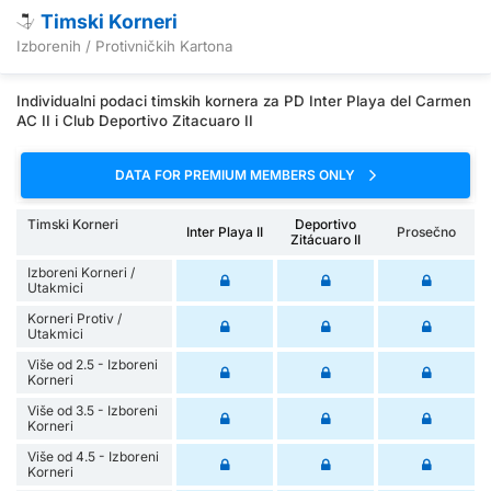
Timski Korneri
Izborenih / Protivničkih Kartona
Individualni podaci timskih kornera za PD Inter Playa del Carmen
AC II i Club Deportivo Zitacuaro II
DATA FOR PREMIUM MEMBERS ONLY
Timski Korneri
Deportivo
Inter Playa II
Prosečno
Zitácuaro II
Izboreni Korneri /
Utakmici
Korneri Protiv /
Utakmici
Više od 2.5 - Izboreni
Korneri
Više od 3.5 - Izboreni
Korneri
Više od 4.5 - Izboreni
Korneri