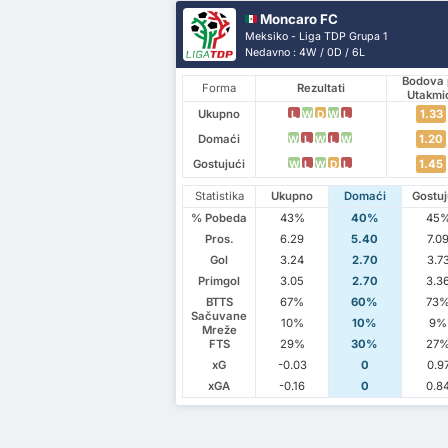
Moncaro FC
Meksiko - Liga TDP Grupa 1
Nedavno : 4W / 0D / 6L
Bodova 
Forma
Rezultati
Utakmi
Ukupno
1.33
L
W
D
W
L
Domaći
1.20
W
L
W
L
W
Gostujući
1.45
W
L
W
D
L
Statistika
Ukupno
Domaći
Gostuj
% Pobeda
43%
40%
45
Pros.
6.29
5.40
7.0
Gol
3.24
2.70
3.7
Primgol
3.05
2.70
3.3
BTTS
67%
60%
73
Sačuvane
10%
10%
9%
Mreže
FTS
29%
30%
27
xG
-0.03
0
0.9
xGA
-0.16
0
0.8