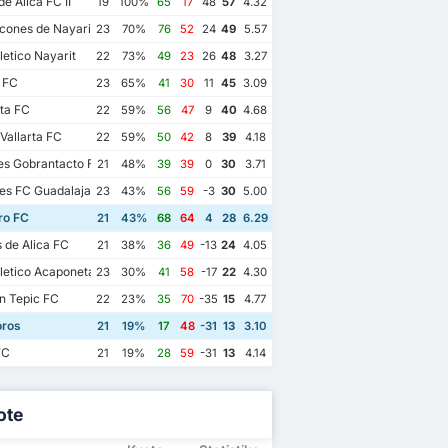
e Alica FC II
19
100%
65
17
48
57
4.32
ones de Nayarit
23
70%
76
52
24
49
5.57
letico Nayarit
22
73%
49
23
26
48
3.27
 FC
23
65%
41
30
11
45
3.09
ta FC
22
59%
56
47
9
40
4.68
Vallarta FC
22
59%
50
42
8
39
4.18
es Gobrantacto FC
21
48%
39
39
0
30
3.71
es FC Guadalajara
23
43%
56
59
-3
30
5.00
o FC
21
43%
68
64
4
28
6.29
s de Alica FC
21
38%
36
49
-13
24
4.05
letico Acaponeta
23
30%
41
58
-17
22
4.30
n Tepic FC
22
23%
35
70
-35
15
4.77
ros
21
19%
17
48
-31
13
3.10
FC
21
19%
28
59
-31
13
4.14
ote