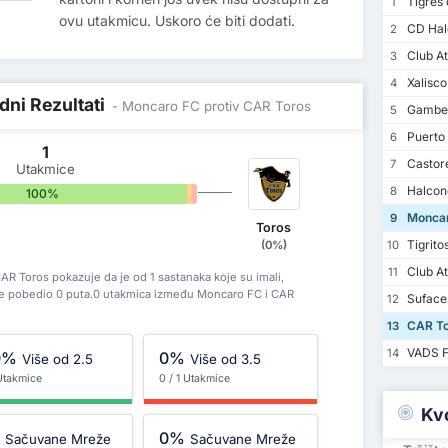
Tigres d
1
ovu utakmicu. Uskoro će biti dodati.
CD Halc
2
Club At
3
Xalisco
4
dni Rezultati
- Moncaro FC protiv CAR Toros
Gambe
5
Puerto 
6
1
Castor
7
Utakmice
Halcon
8
100%
0%
0%
Moncar
9
Toros
Tigrito
(0%)
10
Club At
11
R Toros pokazuje da je od 1 sastanaka koje su imali,
je pobedio 0 puta.0 utakmica između Moncaro FC i CAR
Suface
12
CAR To
13
VADS 
14
0%
0%
Više od 2.5
Više od 3.5
 Utakmice
0 / 1 Utakmice
Kv
%
0%
Sačuvane Mreže
Sačuvane Mreže