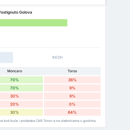
Postignuto Golova
1H/2H
Moncaro
Toros
70%
36%
70%
9%
30%
9%
20%
0%
30%
64%
ova kod kuće i podataka CAR Toros-a na utakmicama u gostima.