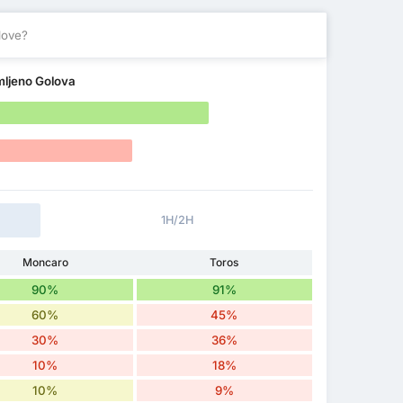
love?
mljeno Golova
1H/2H
Moncaro
Toros
90%
91%
60%
45%
30%
36%
10%
18%
10%
9%