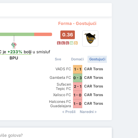
Forma - Gostujući
0.36
L
L
L
W
D
C
je
+233%
bolji
u smisluf
BPU
Sve
Domaći
Gostujući
VADS FC
CAR Toros
1 - 1
Gambeta FC
CAR Toros
0 - 3
Sufacen
CAR Toros
2 - 1
Tepic FC
Xalisco FC
CAR Toros
1 - 0
Halcones FC
CAR Toros
1 - 0
Guadalajara
Prošli
Naredni
više golova?