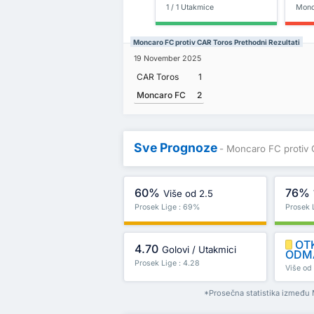
1 / 1 Utakmice
Monc
Moncaro FC protiv CAR Toros Prethodni Rezultati
19 November 2025
CAR Toros
1
Moncaro FC
2
Sve Prognoze
- Moncaro FC protiv
60%
76%
Više od 2.5
Prosek Lige : 69%
Prosek 
OT
4.70
Golovi / Utakmici
ODM
Prosek Lige : 4.28
Više od 
*Prosečna statistika između