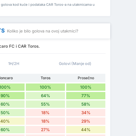
a golova kod kuće i podataka CAR Toros-a na utakmicama u
TS
Koliko je bilo golova na ovoj utakmici?
caro FC i CAR Toros.
1H/2H
Golovi (Manje od)
oncaro
Toros
Prosečno
100%
100%
100%
90%
64%
77%
60%
55%
58%
50%
18%
34%
40%
18%
29%
60%
27%
44%