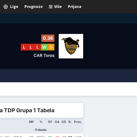
Lige
Prognoze
Više
Prijava
0.36
L
L
L
W
D
CAR Toros
a TDP Grupa 1 Tabela
MP
%
GF
GA
GD
B.
Pros.
Pobeda