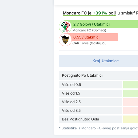
Moncaro FC
je
+391%
bolji
u smisluf
2.7 Golovi / Utakmici
Moncaro FC (Domaći)
0.55 / utakmici
CAR Toros (Gostujući)
Kraj-Utakmice
Postignuto Po Utakmici
Više od 0.5
Više od 1.5
Više od 2.5
Više od 3.5
Bez Postignutog Gola
* Statistika iz Moncaro FC-ovog postizanja gol