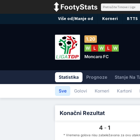
Više od/Manje od
Korneri
BTTS
1.20
W
L
W
L
W
Moncaro FC
Statistika
Prognoze
Stanje Na T
Sve
Golovi
Korneri
Kartoni
Konačni Rezultat
4
-
1
* Vremena golova nisu zabeležavana za ovu utak