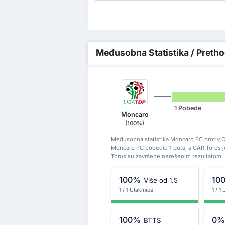
Međusobna Statistika / Pretho
1 Pobede
Moncaro
(100%)
Međusobna statistika Moncaro FC protiv CA
Moncaro FC pobedio 1 puta, a CAR Toros 
Toros su završene nerešenim rezultatom.
100%
10
Više od 1.5
1 / 1 Utakmice
1 / 1
100%
0
BTTS