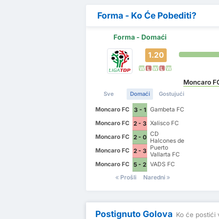
Forma - Ko Će Pobediti?
Forma - Domaći
1.20
W
L
W
L
W
Moncaro F
Sve
Domaći
Gostujući
Moncaro FC
Gambeta FC
3 - 1
Moncaro FC
Xalisco FC
2 - 3
CD
Moncaro FC
2 - 0
Halcones de
Nayarit
Puerto
Moncaro FC
2 - 3
Vallarta FC
Moncaro FC
VADS FC
5 - 2
Prošli
Naredni
Postignuto Golova
Ko će postići 