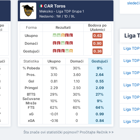
sledeć
CAR Toros
Meksiko - Liga TDP Grupa 1
Nedavno : 1W / 1D / 9L
po
Bodova po
Forma
Rezultati
ci
Utakmici
Liga 
Ukupno
0.62
W
W
D
L
L
Domaći
0.90
L
L
W
L
L
Liga TDP
Gostujući
0.36
L
L
L
W
D
Liga TDP
ući
Statistika
Ukupno
Domaći
Gostujući
%
% Pobeda
19%
30%
9%
Liga TDP
9
Pros.
3.10
3.60
2.64
3
Gol
0.81
1.10
0.55
Liga TDP
6
Primgol
2.29
2.50
2.09
%
BTTS
29%
30%
27%
Liga TDP 
Sačuvane
10%
10%
9%
Mreže
%
FTS
62%
60%
64%
Liga TDP
7
xG
-0.01
0
0.99
4
xGA
-0.16
0
0.84
Liga TDP
Šta znače ovi statistički pojmovi? Pročitajte Rečnik