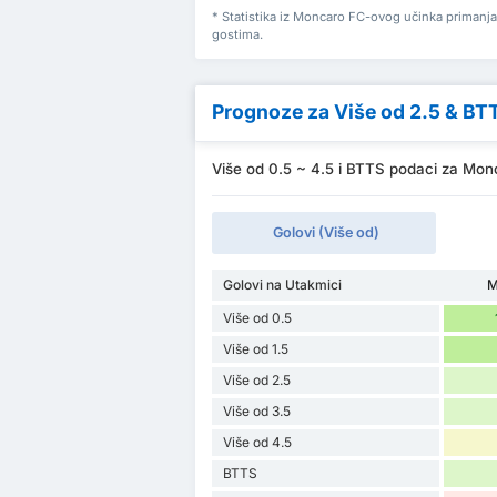
* Statistika iz Moncaro FC-ovog učinka primanj
gostima.
Prognoze za Više od 2.5 & BT
Više od 0.5 ~ 4.5 i BTTS podaci za Mon
Golovi (Više od)
Golovi na Utakmici
M
Više od 0.5
Više od 1.5
Više od 2.5
Više od 3.5
Više od 4.5
BTTS