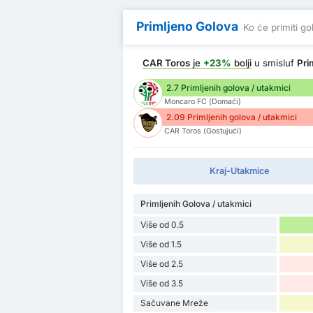
Primljeno Golova
Ko će primiti go
CAR Toros
je
+23%
bolji
u smisluf
Pri
2.7 Primljenih golova / utakmici
Moncaro FC (Domaći)
2.09 Primljenih golova / utakmici
CAR Toros (Gostujući)
Kraj-Utakmice
Primljenih Golova / utakmici
Više od 0.5
Više od 1.5
Više od 2.5
Više od 3.5
Sačuvane Mreže