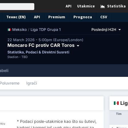
API
Utakmice
Statistika
Тенис (EN)
API
Premium
Prognoza
CSV
/
Liga TDP Grupa 1
Poslednji H2H
Meksiko
22 March 2026 - 5:00pm (Europe/London)
Moncaro FC protiv CAR Toros
Statistika, Podaci & Direktni Susreti
Stadion -
TBD
abeli
Poluvreme
Igrači
Lig
Tim
* Podaci posle-utakmice kao što su šutevi,
micu
kartoni i korneri još uvek nisu dostupni za