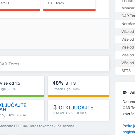
Tržište
aro FC
CAR Toros
Moncar
CAR To
Nerešen
Više od 
Više od 
Više od 
Više od 
Više od 
 CAR Toros
BTTS
48%
Više od 1.5
BTTS
Lige : 83%
Prosek Lige : 53%
An
Datuma
KLJUČAJTE
OTKLJUCAJTE
CAR To
AH
Više od 8.5, 9.5 & više
završ
1.5, FH/2H & više
Pošto 
 Moncaro FC i CAR Toros tokom tekuće sezone
pogled