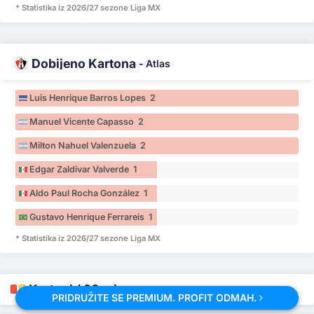
* Statistika iz 2026/27 sezone Liga MX
Dobijeno Kartona
-
Atlas
Luis Henrique Barros Lopes 2
Manuel Vicente Capasso 2
Milton Nahuel Valenzuela 2
Edgar Zaldivar Valverde 1
Aldo Paul Rocha González 1
Gustavo Henrique Ferrareis 1
* Statistika iz 2026/27 sezone Liga MX
Kartoni / 90 min
PRIDRUŽITE SE PREMIUM. PROFIT ODMAH.