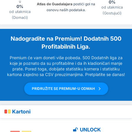
u
0%
Atlas de Guadalajara
postići gol na
0%
od utakmica
osnovu naših podataka.
od utakmica
(Gostujući)
(Domaći)
Nadogradite na Premium! Dodatnih 500
Profitabilnih Liga.
Premium će vam doneti više pobeda. 500 Dodatnih liga za
koje je poznato da su profitabilne i da ih kladioničari manje
prate. Pored toga, dobijate statistiku kornera i statistiku
kartona zajedno sa CSV preuzimanjima. Pretplatite se danas!
PRIDRUŽITE SE PREMIUM-U ODMAH
Kartoni
UNLOCK