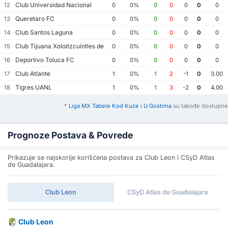
Club Universidad Nacional
12
0
0%
0
0
0
0
0
Queretaro FC
13
0
0%
0
0
0
0
0
Club Santos Laguna
14
0
0%
0
0
0
0
0
Club Tijuana Xoloitzcuintles de Caliente
15
0
0%
0
0
0
0
0
Deportivo Toluca FC
16
0
0%
0
0
0
0
0
Club Atlante
17
1
0%
1
2
-1
0
3.00
Tigres UANL
18
1
0%
1
3
-2
0
4.00
*
Liga MX Tabele Kod Kuće i U Gostima
su takođe dostupne
Prognoze Postava & Povrede
Prikazuje se najskorije korišćena postava za Club Leon i CSyD Atlas
de Guadalajara.
Club Leon
CSyD Atlas de Guadalajara
Club Leon