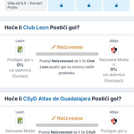
Više od 4.5 - Korneri
Protiv
Hoće li
Club Leon
Postići gol?
León
Atlas
Neizvesno
Postigao gol u
Sačuvane Mreže
Postoji
Neizvesnost
da li će
Club
u
0%
Leon
postići gol na osnovu naših
0%
od utakmica
podataka.
od utakmica
(Domaći)
(Gostujući)
Hoće li
CSyD Atlas de Guadalajara
Postići gol?
León
Atlas
Neizvesno
Sačuvane Mreže
Postigao gol u
Postoji
Neizvesnost
da li će
CSyD