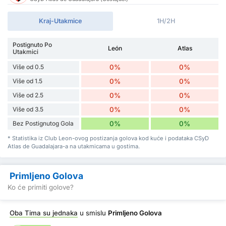
Kraj-Utakmice
1H/2H
Postignuto Po
León
Atlas
Utakmici
Više od 0.5
0%
0%
Više od 1.5
0%
0%
Više od 2.5
0%
0%
Više od 3.5
0%
0%
Bez Postignutog Gola
0%
0%
* Statistika iz Club Leon-ovog postizanja golova kod kuće i podataka CSyD
Atlas de Guadalajara-a na utakmicama u gostima.
Primljeno Golova
Ko će primiti golove?
Oba Tima su jednaka
u smislu
Primljeno Golova