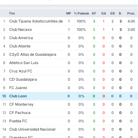
Tim
MP
% Pobeda
GF
GA
GD
B.
Pros.
Club Tijuana Xoloitzcuintles de Caliente
1
1
100%
3
1
2
3
4.00
Club Necaxa
2
1
100%
2
1
1
3
3.00
Club America
3
0
0%
0
0
0
0
0
Club Atlante
4
0
0%
0
0
0
0
0
CSyD Atlas de Guadalajara
5
0
0%
0
0
0
0
0
Atletico San Luis
6
0
0%
0
0
0
0
0
Cruz Azul FC
7
0
0%
0
0
0
0
0
CD Guadalajara
8
0
0%
0
0
0
0
0
FC Juarez
9
0
0%
0
0
0
0
0
Club Leon
10
0
0%
0
0
0
0
0
CF Monterrey
11
0
0%
0
0
0
0
0
CF Pachuca
12
0
0%
0
0
0
0
0
Puebla FC
13
0
0%
0
0
0
0
0
Club Universidad Nacional
14
0
0%
0
0
0
0
0
Queretaro FC
15
0
0%
0
0
0
0
0