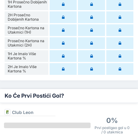
1H Prosečno Dobijenih
Kartona
2H Prosečno
Dobijenih Kartona
Prosečno Kartona na
Utakmici (1H)
Prosečno Kartona na
Utakmici (2H)
1H Je Imalo Više
Kartona %
2H Je Imalo Više
Kartona %
Ko Će Prvi Postići Gol?
Club Leon
0%
Prvi postigao gol u 0
/ 0 utakmica