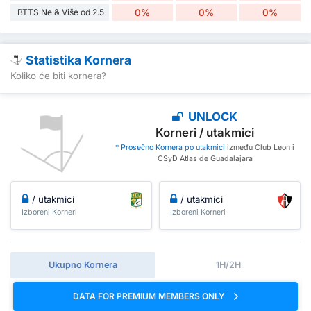
BTTS Ne & Više od 2.5
0%
0%
0%
Statistika Kornera
Koliko će biti kornera?
UNLOCK
Korneri / utakmici
* Prosečno Kornera po utakmici
između Club Leon i
CSyD Atlas de Guadalajara
/ utakmici
/ utakmici
Izboreni Korneri
Izboreni Korneri
Ukupno Kornera
1H/2H
DATA FOR PREMIUM MEMBERS ONLY