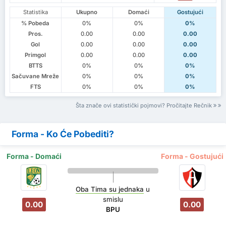
Statistika
Ukupno
Domaći
Gostujući
% Pobeda
0%
0%
0%
Pros.
0.00
0.00
0.00
Gol
0.00
0.00
0.00
Primgol
0.00
0.00
0.00
BTTS
0%
0%
0%
Sačuvane Mreže
0%
0%
0%
FTS
0%
0%
0%
Šta znače ovi statistički pojmovi? Pročitajte Rečnik
Forma - Ko Će Pobediti?
Forma - Domaći
Forma - Gostujući
Oba Tima su jednaka
u
smislu
0.00
0.00
BPU