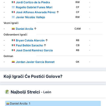
Jordi Cortizo de la Piedra
-
RW
-
Rogelio Gabriel Funes Mori
-
CF
-
↑
José Alfonso Alvarado Pérez
-
CF
-
Javier Nicolás Vallejo
-
RW
-
Vezni Igrači
↑
Daniel Arcila
-
CAM
-
Odbrambeni Igrači
↑
Bryan Colula Alarcón
-
RB
-
↑
Paul Bellón Saracho
-
CB
-
José David Ramírez García
-
RB
-
Golman
Jordan Javier García Bonnet
-
GK
-
Koji Igrači Će Postići Golove?
Najbolji Strelci
-
León
Daniel Arcila 1