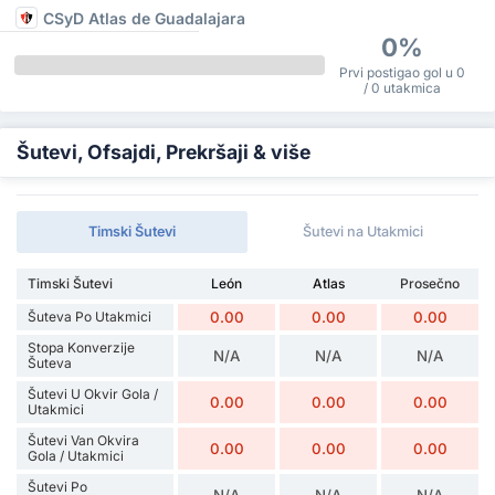
CSyD Atlas de Guadalajara
0%
Prvi postigao gol u 0
/ 0 utakmica
Šutevi, Ofsajdi, Prekršaji & više
Timski Šutevi
Šutevi na Utakmici
Timski Šutevi
León
Atlas
Prosečno
Šuteva Po Utakmici
0.00
0.00
0.00
Stopa Konverzije
N/A
N/A
N/A
Šuteva
Šutevi U Okvir Gola /
0.00
0.00
0.00
Utakmici
Šutevi Van Okvira
0.00
0.00
0.00
Gola / Utakmici
Šutevi Po