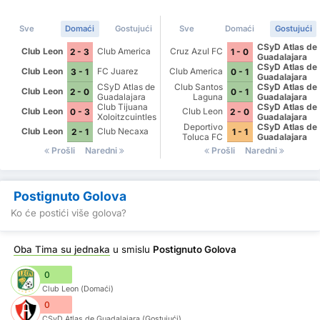
Sve
Domaći
Gostujući
Sve
Domaći
Gostujući
CSyD Atlas de
Club Leon
Club America
Cruz Azul FC
2 - 3
1 - 0
Guadalajara
CSyD Atlas de
Club Leon
FC Juarez
Club America
3 - 1
0 - 1
Guadalajara
CSyD Atlas de
Club Santos
CSyD Atlas de
Club Leon
2 - 0
0 - 1
Guadalajara
Laguna
Guadalajara
Club Tijuana
CSyD Atlas de
Club Leon
Club Leon
0 - 3
2 - 0
Xoloitzcuintles
Guadalajara
de Caliente
Deportivo
CSyD Atlas de
Club Leon
Club Necaxa
2 - 1
1 - 1
Toluca FC
Guadalajara
Prošli
Naredni
Prošli
Naredni
Postignuto Golova
Ko će postići više golova?
Oba Tima su jednaka
u smislu
Postignuto Golova
0
Club Leon (Domaći)
0
CSyD Atlas de Guadalajara (Gostujući)