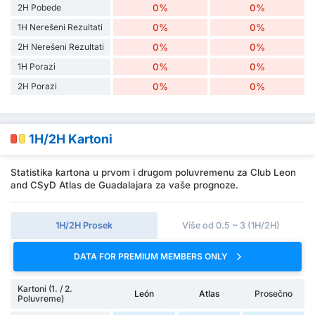
2H Pobede
0%
0%
1H Nerešeni Rezultati
0%
0%
2H Nerešeni Rezultati
0%
0%
1H Porazi
0%
0%
2H Porazi
0%
0%
1H/2H Kartoni
Statistika kartona u prvom i drugom poluvremenu za Club Leon
and CSyD Atlas de Guadalajara za vaše prognoze.
1H/2H Prosek
Više od 0.5 ~ 3 (1H/2H)
DATA FOR PREMIUM MEMBERS ONLY
Kartoni (1. / 2.
León
Atlas
Prosečno
Poluvreme)