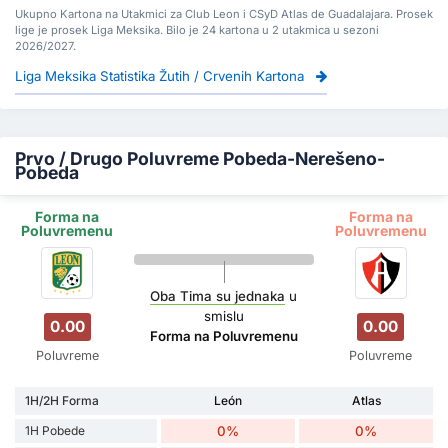
Ukupno Kartona na Utakmici za Club Leon i CSyD Atlas de Guadalajara. Prosek
lige je prosek Liga Meksika. Bilo je 24 kartona u 2 utakmica u sezoni
2026/2027.
Liga Meksika Statistika Žutih / Crvenih Kartona
Prvo / Drugo Poluvreme Pobeda-Nerešeno-
Pobeda
Forma na
Forma na
Poluvremenu
Poluvremenu
Oba Tima su jednaka
u
smislu
0.00
0.00
Forma na Poluvremenu
Poluvreme
Poluvreme
1H/2H Forma
León
Atlas
1H Pobede
0%
0%