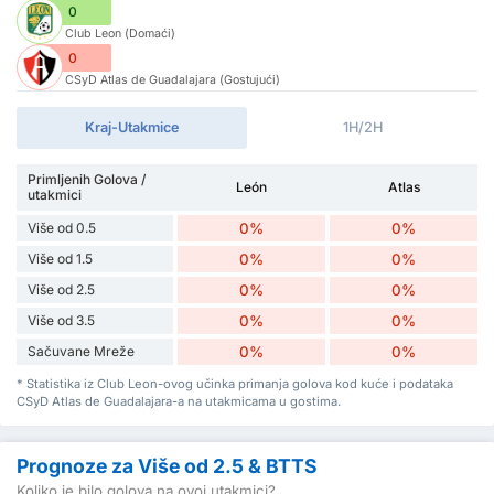
0
Club Leon (Domaći)
0
CSyD Atlas de Guadalajara (Gostujući)
Kraj-Utakmice
1H/2H
Primljenih Golova /
León
Atlas
utakmici
Više od 0.5
0%
0%
Više od 1.5
0%
0%
Više od 2.5
0%
0%
Više od 3.5
0%
0%
Sačuvane Mreže
0%
0%
* Statistika iz Club Leon-ovog učinka primanja golova kod kuće i podataka
CSyD Atlas de Guadalajara-a na utakmicama u gostima.
Prognoze za Više od 2.5 & BTTS
Koliko je bilo golova na ovoj utakmici?