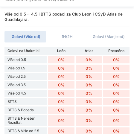
Više od 0.5 ~ 4.5 i BTTS podaci za Club Leon i CSyD Atlas de
Guadalajara.
Golovi (Više od)
1H/2H
Golovi (Manje od)
Golovi na Utakmici
León
Atlas
Prosečno
Više od 0.5
0%
0%
0%
Više od 1.5
0%
0%
0%
Više od 2.5
0%
0%
0%
Više od 3.5
0%
0%
0%
Više od 4.5
0%
0%
0%
BTTS
0%
0%
0%
BTTS & Pobeda
0%
0%
0%
BTTS & Nerešen
0%
0%
0%
Rezultat
BTTS & Više od 2.5
0%
0%
0%