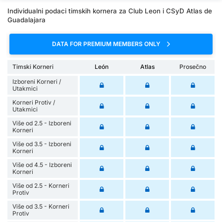
Individualni podaci timskih kornera za Club Leon i CSyD Atlas de
Guadalajara
DATA FOR PREMIUM MEMBERS ONLY
Timski Korneri
León
Atlas
Prosečno
Izboreni Korneri /
Utakmici
Korneri Protiv /
Utakmici
Više od 2.5 - Izboreni
Korneri
Više od 3.5 - Izboreni
Korneri
Više od 4.5 - Izboreni
Korneri
Više od 2.5 - Korneri
Protiv
Više od 3.5 - Korneri
Protiv