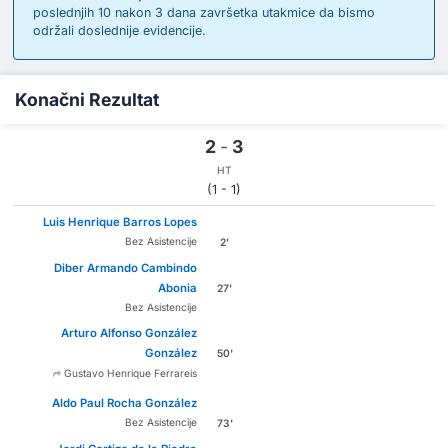
poslednjih 10 nakon 3 dana završetka utakmice da bismo
održali doslednije evidencije.
Konačni Rezultat
2
-
3
HT
(1 - 1)
Luis Henrique Barros Lopes
Bez Asistencije
2'
Diber Armando Cambindo
Abonia
27'
Bez Asistencije
Arturo Alfonso González
González
50'
Gustavo Henrique Ferrareis
Aldo Paul Rocha González
Bez Asistencije
73'