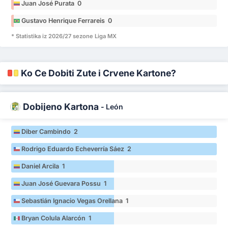
Juan José Purata 0
Gustavo Henrique Ferrareis 0
* Statistika iz 2026/27 sezone Liga MX
Ko Će Dobiti Žute i Crvene Kartone?
Dobijeno Kartona
-
León
Diber Cambindo 2
Rodrigo Eduardo Echeverría Sáez 2
Daniel Arcila 1
Juan José Guevara Possu 1
Sebastián Ignacio Vegas Orellana 1
Bryan Colula Alarcón 1