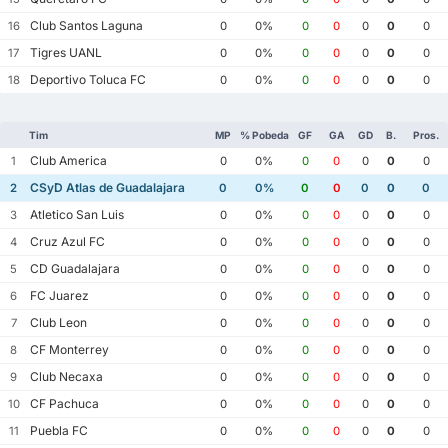
Club Santos Laguna
16
0
0%
0
0
0
0
0
Tigres UANL
17
0
0%
0
0
0
0
0
Deportivo Toluca FC
18
0
0%
0
0
0
0
0
Tim
MP
% Pobeda
GF
GA
GD
B.
Pros.
Club America
1
0
0%
0
0
0
0
0
CSyD Atlas de Guadalajara
2
0
0%
0
0
0
0
0
Atletico San Luis
3
0
0%
0
0
0
0
0
Cruz Azul FC
4
0
0%
0
0
0
0
0
CD Guadalajara
5
0
0%
0
0
0
0
0
FC Juarez
6
0
0%
0
0
0
0
0
Club Leon
7
0
0%
0
0
0
0
0
CF Monterrey
8
0
0%
0
0
0
0
0
Club Necaxa
9
0
0%
0
0
0
0
0
CF Pachuca
10
0
0%
0
0
0
0
0
Puebla FC
11
0
0%
0
0
0
0
0