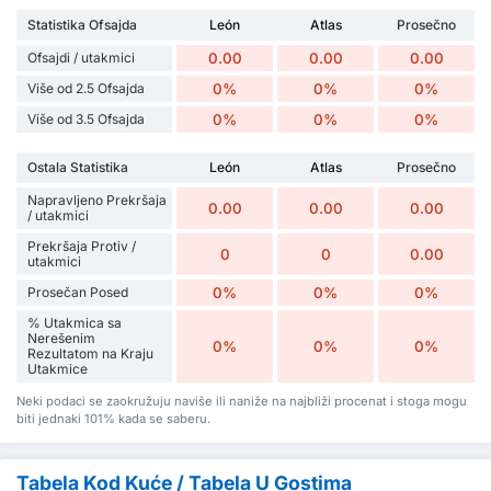
Statistika Ofsajda
León
Atlas
Prosečno
Ofsajdi / utakmici
0.00
0.00
0.00
Više od 2.5 Ofsajda
0%
0%
0%
Više od 3.5 Ofsajda
0%
0%
0%
Ostala Statistika
León
Atlas
Prosečno
Napravljeno Prekršaja
0.00
0.00
0.00
/ utakmici
Prekršaja Protiv /
0
0
0.00
utakmici
Prosečan Posed
0%
0%
0%
% Utakmica sa
Nerešenim
0%
0%
0%
Rezultatom na Kraju
Utakmice
Neki podaci se zaokružuju naviše ili naniže na najbliži procenat i stoga mogu
biti jednaki 101% kada se saberu.
Tabela Kod Kuće / Tabela U Gostima