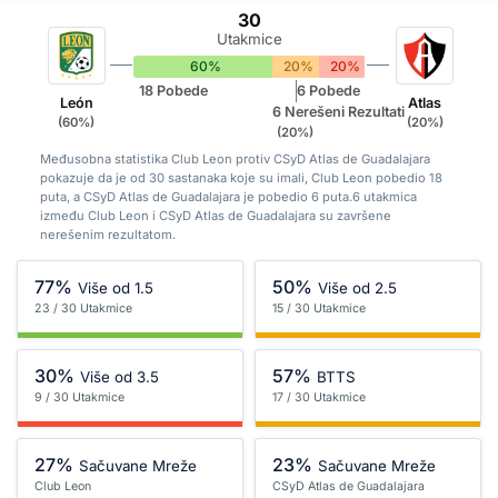
30
Utakmice
60%
20%
20%
18 Pobede
6 Pobede
León
Atlas
6 Nerešeni Rezultati
(60%)
(20%)
(20%)
Međusobna statistika Club Leon protiv CSyD Atlas de Guadalajara
pokazuje da je od 30 sastanaka koje su imali, Club Leon pobedio 18
puta, a CSyD Atlas de Guadalajara je pobedio 6 puta.6 utakmica
između Club Leon i CSyD Atlas de Guadalajara su završene
nerešenim rezultatom.
77%
50%
Više od 1.5
Više od 2.5
23 / 30 Utakmice
15 / 30 Utakmice
30%
57%
Više od 3.5
BTTS
9 / 30 Utakmice
17 / 30 Utakmice
27%
23%
Sačuvane Mreže
Sačuvane Mreže
Club Leon
CSyD Atlas de Guadalajara