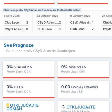
Club Leon protiv CSyD Atlas de Guadalajara Prethodni Rezultati
24 Oct
5 April 2026
23 October 2025
19 January 2025
Club 
Club Leon
2
CSyD Atlas de Guadalajara
2
CSyD Atlas de Guadalajara
1
Club Leon
2
CSyD Atlas de Guadalajara
0
Club Leon
0
Sve Prognoze
- Club Leon protiv CSyD Atlas de Guadalajara
0%
0%
Više od 2.5
Više od 1.5
Prosek Lige : 100%
Prosek Lige : 100%
0%
0.00
BTTS
Golovi / Utakmici
Prosek Lige : 100%
Prosek Lige : 3.5
OTKLJUČAJTE
OTKLJUCAJTE
ODMAH
Više od 8.5, 9.5 & više