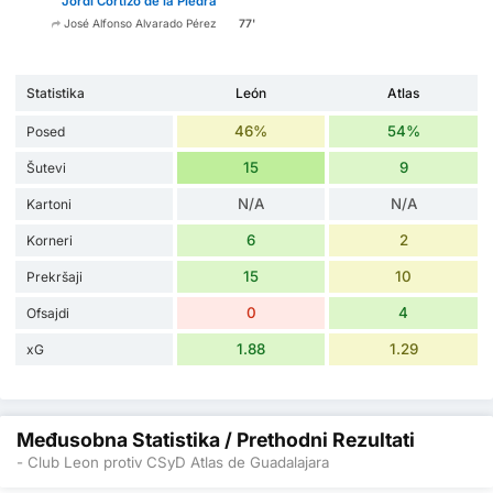
Jordi Cortizo de la Piedra
77'
José Alfonso Alvarado Pérez
Statistika
León
Atlas
46%
54%
Posed
15
9
Šutevi
N/A
N/A
Kartoni
6
2
Korneri
15
10
Prekršaji
0
4
Ofsajdi
1.88
1.29
xG
Međusobna Statistika / Prethodni Rezultati
- Club Leon protiv CSyD Atlas de Guadalajara