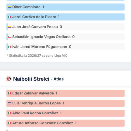
Diber Cambindo 1
Jordi Cortizo de la Piedra 1
Juan José Guevara Possu 0
Sebastián Ignacio Vegas Orellana 0
Iván Jared Moreno Füguemann 0
* Statistika iz 2026/27 sezone Liga MX
Najbolji Strelci
-
Atlas
Edgar Zaldivar Valverde 1
Luis Henrique Barros Lopes 1
Aldo Paul Rocha González 1
Arturo Alfonso González González 1