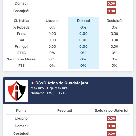
Domaći
0.00
Gostujući
0.00
Statistika
Ukupno
Domaći
Gostujući
% Pobeda
0%
0%
0%
Pros.
0.00
0.00
0.00
Gol
0.00
0.00
0.00
Primgol
0.00
0.00
0.00
BTTS
0%
0%
0%
Sačuvane Mreže
0%
0%
0%
FTS
0%
0%
0%
CSyD Atlas de Guadalajara
Meksiko - Liga Meksika
Nedavno : 0W / 0D / 0L
Forma
Rezultati
Bodova po Utakmici
Ukupno
0.00
Domaći
0.00
Gostujući
0.00