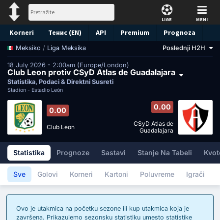
LIGE
MENI
Korneri
Тенис (EN)
API
Premium
Prognoza
/
Liga Meksika
Poslednji H2H
Meksiko
18 July 2026 - 2:00am (Europe/London)
Club Leon protiv CSyD Atlas de Guadalajara
Statistika, Podaci & Direktni Susreti
Stadion -
Estadio León
0.00
0.00
CSyD Atlas de
Club Leon
Guadalajara
Statistika
Prognoze
Sastavi
Stanje Na Tabeli
Kvot
Sve
Golovi
Korneri
Kartoni
Poluvreme
Igrači
Ovo je utakmica na početku sezone ili kup utakmica koja je
završena. Prikazujemo sezonsku statistiku umesto statistike