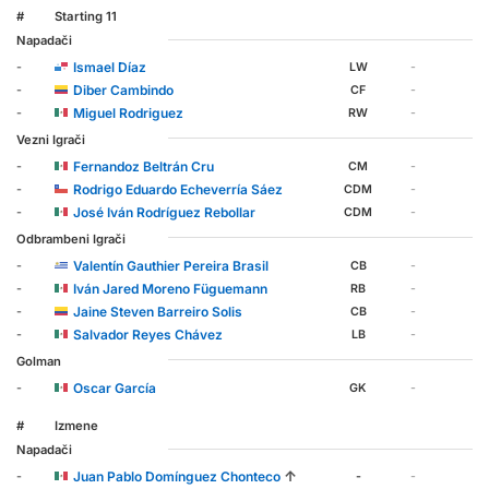
#
Starting 11
Napadači
Ismael Díaz
-
LW
-
Diber Cambindo
-
CF
-
Miguel Rodriguez
-
RW
-
Vezni Igrači
Fernandoz Beltrán Cru
-
CM
-
Rodrigo Eduardo Echeverría Sáez
-
CDM
-
José Iván Rodríguez Rebollar
-
CDM
-
Odbrambeni Igrači
Valentín Gauthier Pereira Brasil
-
CB
-
Iván Jared Moreno Füguemann
-
RB
-
Jaine Steven Barreiro Solis
-
CB
-
Salvador Reyes Chávez
-
LB
-
Golman
Oscar García
-
GK
-
#
Izmene
Napadači
↑
Juan Pablo Domínguez Chonteco
-
-
-