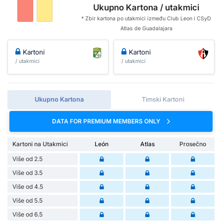
Ukupno Kartona / utakmici
* Zbir kartona po utakmici između Club Leon i CSyD
Atlas de Guadalajara
Kartoni
Kartoni
/ utakmici
/ utakmici
Ukupno Kartona
Timski Kartoni
DATA FOR PREMIUM MEMBERS ONLY
Kartoni na Utakmici
León
Atlas
Prosečno
Više od 2.5
Više od 3.5
Više od 4.5
Više od 5.5
Više od 6.5