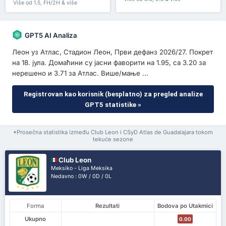
Više od 1.5, FH/2H & više
GPT5 AI Analiza
Леон уз Атлас, Стадион Леон, Први дефанз 2026/27. Покрет
на 18. јула. Домаћини су јасни фаворити на 1.95, са 3.20 за
нерешено и 3.71 за Атлас. Више/мање ...
Registrovan kao korisnik (besplatno) za pregled analize
GPT5 statistike »
*Prosečna statistika između Club Leon i CSyD Atlas de Guadalajara tokom
tekuće sezone
Club Leon
Meksiko - Liga Meksika
Nedavno : 0W / 0D / 0L
Forma
Rezultati
Bodova po Utakmici
Ukupno
0.00