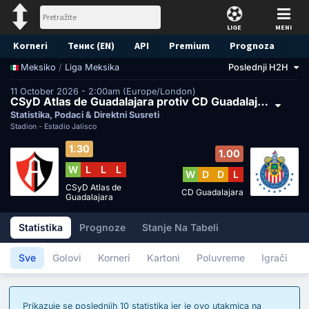
LIGE
MENI
Korneri
Тенис (EN)
API
Premium
Prognoza
/
Liga Meksika
Poslednji H2H
Meksiko
11 October 2026 - 2:00am (Europe/London)
CSyD Atlas de Guadalajara protiv CD Guadalajara
Statistika, Podaci & Direktni Susreti
Stadion -
Estadio Jalisco
1.30
1.00
W
L
L
L
W
D
D
L
CSyD Atlas de
CD Guadalajara
Guadalajara
Statistika
Prognoze
Stanje Na Tabeli
Sve
Golovi
Korneri
Kartoni
Poluvreme
Igrači
Prikazuje se poslednjih 10 statistika jer je ovo utakmica na