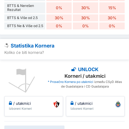
BTTS & Nerešen
0%
30%
15%
Rezultat
BTTS & Više od 2.5
30%
30%
30%
BTTS Ne & Više od 2.5
0%
0%
0%
Statistika Kornera
Koliko će biti kornera?
UNLOCK
Korneri / utakmici
* Prosečno Kornera po utakmici
između CSyD Atlas
de Guadalajara i CD Guadalajara
/ utakmici
/ utakmici
Izboreni Korneri
Izboreni Korneri