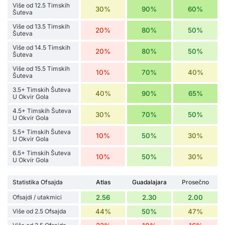
Više od 12.5 Timskih
30%
90%
60%
Šuteva
Više od 13.5 Timskih
20%
80%
50%
Šuteva
Više od 14.5 Timskih
20%
80%
50%
Šuteva
Više od 15.5 Timskih
10%
70%
40%
Šuteva
3.5+ Timskih Šuteva
40%
90%
65%
U Okvir Gola
4.5+ Timskih Šuteva
30%
70%
50%
U Okvir Gola
5.5+ Timskih Šuteva
10%
50%
30%
U Okvir Gola
6.5+ Timskih Šuteva
10%
50%
30%
U Okvir Gola
Statistika Ofsajda
Atlas
Guadalajara
Prosečno
Ofsajdi / utakmici
2.56
2.30
2.00
Više od 2.5 Ofsajda
44%
50%
47%