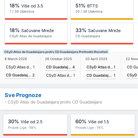
18%
51%
Više od 3.5
BTTS
7 / 39 Utakmice
20 / 39 Utakmice
18%
33%
Sačuvane Mreže
Sačuvane Mreže
CSyD Atlas de Guadalajara
CD Guadalajara
CSyD Atlas de Guadalajara protiv CD Guadalajara Prethodni Rezultati
20 April 2025
8 March 2026
26 October 2025
22 Nov
CSyD Atlas de Guadalajara
1
CSyD Atlas de Guadalajara
1
CD Guadalajara
4
CD Guadalajara
2
CD Guadalajara
1
CSyD Atlas de Guadalajara
1
Sve Prognoze
- CSyD Atlas de Guadalajara protiv CD Guadalajara
30%
60%
Više od 2.5
Više od 1.5
Prosek Lige : 59%
Prosek Lige : 74%