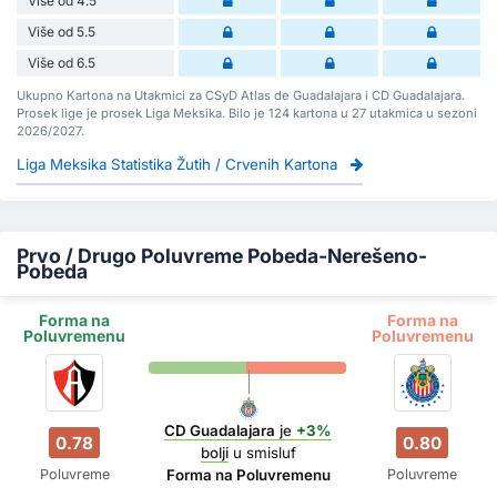
Više od 4.5
Više od 5.5
Više od 6.5
Ukupno Kartona na Utakmici za CSyD Atlas de Guadalajara i CD Guadalajara.
Prosek lige je prosek Liga Meksika. Bilo je 124 kartona u 27 utakmica u sezoni
2026/2027.
Liga Meksika Statistika Žutih / Crvenih Kartona
Prvo / Drugo Poluvreme Pobeda-Nerešeno-
Pobeda
Forma na
Forma na
Poluvremenu
Poluvremenu
CD Guadalajara
je
+3%
0.78
0.80
bolji
u smisluf
Poluvreme
Poluvreme
Forma na Poluvremenu