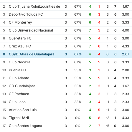
Club Tijuana Xoloitzcuintles de Caliente
2
3
67%
4
1
3
7
1.67
Deportivo Toluca FC
3
3
67%
6
3
3
6
3.00
CF Monterrey
4
3
67%
6
4
2
6
3.33
Club Universidad Nacional
5
3
67%
7
5
2
6
4.00
Queretaro FC
6
3
67%
5
4
1
6
3.00
Cruz Azul FC
7
3
67%
7
6
1
6
4.33
CSyD Atlas de Guadalajara
8
3
67%
4
4
0
6
2.67
Club Necaxa
9
3
67%
5
5
0
6
3.33
Puebla FC
10
3
33%
3
3
0
4
2.00
Club Atlante
11
3
33%
5
5
0
4
3.33
CD Guadalajara
12
3
33%
2
3
-1
4
1.67
CF Pachuca
13
3
33%
4
3
1
3
2.33
Club Leon
14
3
33%
3
4
-1
3
2.33
Atletico San Luis
15
3
0%
4
5
-1
2
3.00
Tigres UANL
16
3
0%
5
8
-3
1
4.33
Club Santos Laguna
17
3
0%
2
7
-5
0
3.00