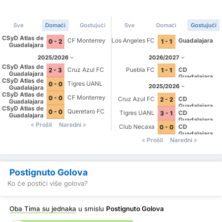
Sve
Domaći
Gostujući
Sve
Domaći
Gostujući
CSyD Atlas de
CF Monterrey
Los Angeles FC
Guadalajara
0 - 2
1 - 1
Guadalajara
2025/2026
2026/2027
CSyD Atlas de
Cruz Azul FC
Puebla FC
CD
2 - 3
1 - 1
Guadalajara
Guadalajara
CSyD Atlas de
Tigres UANL
0 - 0
2025/2026
Guadalajara
CSyD Atlas de
CF Monterrey
0 - 0
Cruz Azul FC
CD
2 - 2
Guadalajara
Guadalajara
CSyD Atlas de
Queretaro FC
0 - 0
Tigres UANL
CD
3 - 1
Guadalajara
Guadalajara
Prošli
Naredni
Club Necaxa
CD
0 - 0
Guadalajara
Prošli
Naredni
Postignuto Golova
Ko će postići više golova?
Oba Tima su jednaka
u smislu
Postignuto Golova