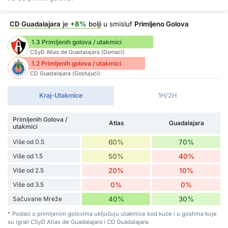
CD Guadalajara
je
+8%
bolji
u smisluf
Primljeno Golova
1.3 Primljenih golova / utakmici
CSyD Atlas de Guadalajara (Domaći)
1.2 Primljenih golova / utakmici
CD Guadalajara (Gostujući)
Kraj-Utakmice
1H/2H
Primljenih Golova /
Atlas
Guadalajara
utakmici
Više od 0.5
60%
70%
Više od 1.5
50%
40%
Više od 2.5
20%
10%
Više od 3.5
0%
0%
Sačuvane Mreže
40%
30%
* Podaci o primljenim golovima uključuju utakmice kod kuće i u gostima koje
su igrali CSyD Atlas de Guadalajara i CD Guadalajara.