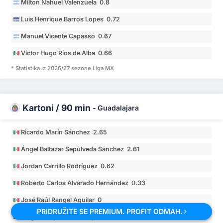
Milton Nahuel Valenzuela 0.8
Luis Henrique Barros Lopes 0.72
Manuel Vicente Capasso 0.67
Víctor Hugo Ríos de Alba 0.66
* Statistika iz 2026/27 sezone Liga MX
Kartoni / 90 min
-
Guadalajara
Ricardo Marín Sánchez 2.65
Ángel Baltazar Sepúlveda Sánchez 2.61
Jordan Carrillo Rodríguez 0.62
Roberto Carlos Alvarado Hernández 0.33
José Raúl Rangel Aguilar 0
PRIDRUŽITE SE PREMIUM. PROFIT ODMAH.
Diego Campillo Del Campo 0