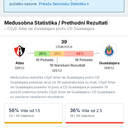
početku sezone.
Prikažu Sezonsku Statistiku
Međusobna Statistika / Prethodni Rezultati
- CSyD Atlas de Guadalajara protiv CD Guadalajara
39
Utakmice
26%
25%
49%
10 Pobede
19 Pobede
Atlas
Guadalajara
10 Nerešeni Rezultati
(26%)
(49%)
(25%)
Međusobna statistika CSyD Atlas de Guadalajara protiv CD
Guadalajara pokazuje da je od 39 sastanaka koje su imali, CSyD Atlas
de Guadalajara pobedio 10 puta, a CD Guadalajara je pobedio 19
puta.10 utakmica između CSyD Atlas de Guadalajara i CD Guadalajara
su završene nerešenim rezultatom.
56%
36%
Više od 1.5
Više od 2.5
22 / 39 Utakmice
14 / 39 Utakmice