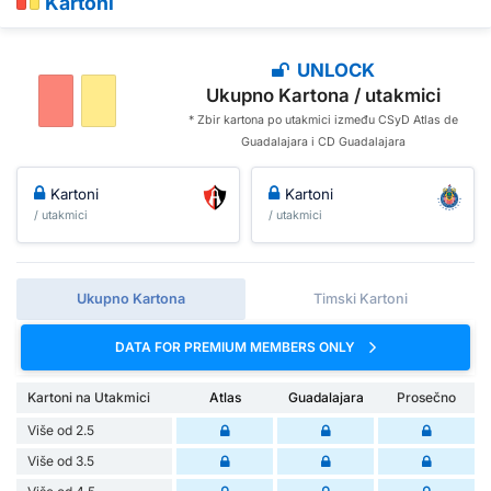
Kartoni
UNLOCK
Ukupno Kartona / utakmici
* Zbir kartona po utakmici između CSyD Atlas de
Guadalajara i CD Guadalajara
Kartoni
Kartoni
/ utakmici
/ utakmici
Ukupno Kartona
Timski Kartoni
DATA FOR PREMIUM MEMBERS ONLY
Kartoni na Utakmici
Atlas
Guadalajara
Prosečno
Više od 2.5
Više od 3.5