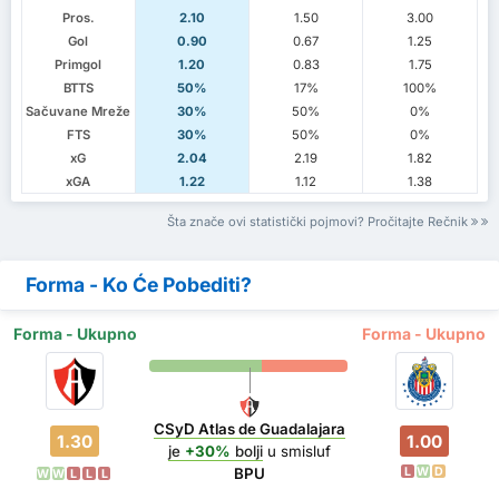
Pros.
2.10
1.50
3.00
Gol
0.90
0.67
1.25
Primgol
1.20
0.83
1.75
BTTS
50%
17%
100%
Sačuvane Mreže
30%
50%
0%
FTS
30%
50%
0%
xG
2.04
2.19
1.82
xGA
1.22
1.12
1.38
Šta znače ovi statistički pojmovi? Pročitajte Rečnik
Forma - Ko Će Pobediti?
Forma - Ukupno
Forma - Ukupno
CSyD Atlas de Guadalajara
1.30
1.00
je
+30%
bolji
u smisluf
L
W
D
BPU
W
W
L
L
L