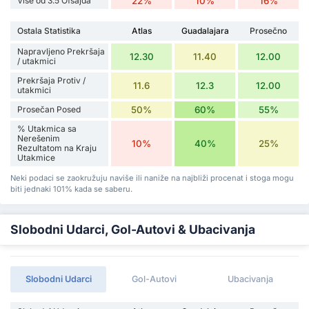
Više od 3.5 Ofsajda
22%
10%
16%
Ostala Statistika
Atlas
Guadalajara
Prosečno
Napravljeno Prekršaja
12.30
11.40
12.00
/ utakmici
Prekršaja Protiv /
11.6
12.3
12.00
utakmici
Prosečan Posed
50%
60%
55%
% Utakmica sa
Nerešenim
10%
40%
25%
Rezultatom na Kraju
Utakmice
Neki podaci se zaokružuju naviše ili naniže na najbliži procenat i stoga mogu
biti jednaki 101% kada se saberu.
Slobodni Udarci, Gol-Autovi & Ubacivanja
Slobodni Udarci
Gol-Autovi
Ubacivanja