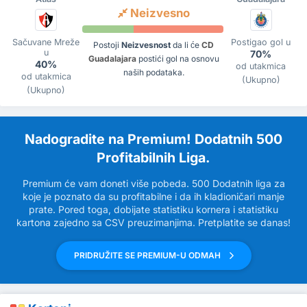
Neizvesno
Sačuvane Mreže
Postigao gol u
Postoji
Neizvesnost
da li će
CD
u
70%
Guadalajara
postići gol na osnovu
40%
od utakmica
naših podataka.
od utakmica
(Ukupno)
(Ukupno)
Nadogradite na Premium! Dodatnih 500
Profitabilnih Liga.
Premium će vam doneti više pobeda. 500 Dodatnih liga za
koje je poznato da su profitabilne i da ih kladioničari manje
prate. Pored toga, dobijate statistiku kornera i statistiku
kartona zajedno sa CSV preuzimanjima. Pretplatite se danas!
PRIDRUŽITE SE PREMIUM-U ODMAH