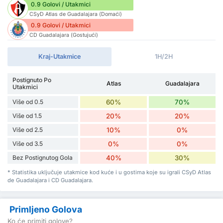
0.9 Golovi / Utakmici
CSyD Atlas de Guadalajara (Domaći)
0.9 Golovi / Utakmici
CD Guadalajara (Gostujući)
Kraj-Utakmice
1H/2H
Postignuto Po
Atlas
Guadalajara
Utakmici
Više od 0.5
60%
70%
Više od 1.5
20%
20%
Više od 2.5
10%
0%
Više od 3.5
0%
0%
Bez Postignutog Gola
40%
30%
* Statistika uključuje utakmice kod kuće i u gostima koje su igrali CSyD Atlas
de Guadalajara i CD Guadalajara.
Primljeno Golova
Ko će primiti golove?