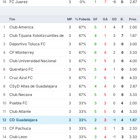
FC Juarez
18
3
0%
1
7
-6
0
2.67
Tim
MP
% Pobeda
GF
GA
GD
B.
Pros.
Club America
1
3
67%
5
1
4
7
2.00
Club Tijuana Xoloitzcuintles de Caliente
2
3
67%
4
1
3
7
1.67
Deportivo Toluca FC
3
3
67%
6
3
3
6
3.00
CF Monterrey
4
3
67%
6
4
2
6
3.33
Club Universidad Nacional
5
3
67%
7
5
2
6
4.00
Queretaro FC
6
3
67%
5
4
1
6
3.00
Cruz Azul FC
7
3
67%
7
6
1
6
4.33
CSyD Atlas de Guadalajara
8
3
67%
4
4
0
6
2.67
Club Necaxa
9
3
67%
5
5
0
6
3.33
Puebla FC
10
3
33%
3
3
0
4
2.00
Club Atlante
11
3
33%
5
5
0
4
3.33
CD Guadalajara
12
3
33%
2
3
-1
4
1.67
CF Pachuca
13
3
33%
4
3
1
3
2.33
Club Leon
14
3
33%
3
4
-1
3
2.33