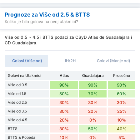
Prognoze za Više od 2.5 & BTTS
Koliko je bilo golova na ovoj utakmici?
Više od 0.5 ~ 4.5 i BTTS podaci za CSyD Atlas de Guadalajara i
CD Guadalajara.
Golovi (Više od)
1H/2H
Golovi (Manje od)
Golovi na Utakmici
Atlas
Guadalajara
Prosečno
Više od 0.5
90%
90%
90%
Više od 1.5
50%
70%
60%
Više od 2.5
30%
30%
30%
Više od 3.5
30%
20%
25%
Više od 4.5
20%
0%
10%
BTTS
30%
50%
40%
BTTS & Pobeda
10%
0%
5%