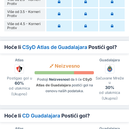
Protiv
Više od 3.5 - Korneri
Protiv
Više od 4.5 - Korneri
Protiv
Hoće li
CSyD Atlas de Guadalajara
Postići gol?
Atlas
Guadalajara
Neizvesno
Postigao gol u
Sačuvane Mreže
Postoji
Neizvesnost
da li će
CSyD
u
60%
Atlas de Guadalajara
postići gol na
30%
od utakmica
osnovu naših podataka.
od utakmica
(Ukupno)
(Ukupno)
Hoće li
CD Guadalajara
Postići gol?
Atlas
Guadalajara