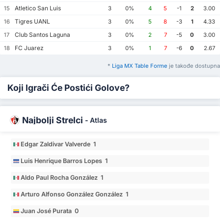
Atletico San Luis
15
3
0%
4
5
-1
2
3.00
Tigres UANL
16
3
0%
5
8
-3
1
4.33
Club Santos Laguna
17
3
0%
2
7
-5
0
3.00
FC Juarez
18
3
0%
1
7
-6
0
2.67
*
Liga MX Table Forme
je takođe dostupna
Koji Igrači Će Postići Golove?
Najbolji Strelci
-
Atlas
Edgar Zaldivar Valverde 1
Luis Henrique Barros Lopes 1
Aldo Paul Rocha González 1
Arturo Alfonso González González 1
Juan José Purata 0