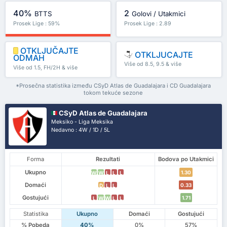
40%
2
BTTS
Golovi / Utakmici
Prosek Lige : 59%
Prosek Lige : 2.89
OTKLJUČAJTE
OTKLJUCAJTE
ODMAH
Više od 8.5, 9.5 & više
Više od 1.5, FH/2H & više
*Prosečna statistika između CSyD Atlas de Guadalajara i CD Guadalajara
tokom tekuće sezone
CSyD Atlas de Guadalajara
Meksiko - Liga Meksika
Nedavno : 4W / 1D / 5L
Forma
Rezultati
Bodova po Utakmici
Ukupno
1.30
W
W
L
L
L
Domaći
0.33
D
L
L
Gostujući
1.71
L
W
W
L
L
Statistika
Ukupno
Domaći
Gostujući
% Pobeda
40%
0%
57%