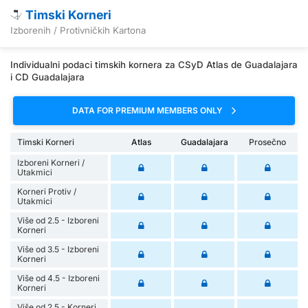
Timski Korneri
Izborenih / Protivničkih Kartona
Individualni podaci timskih kornera za CSyD Atlas de Guadalajara
i CD Guadalajara
DATA FOR PREMIUM MEMBERS ONLY
Timski Korneri
Atlas
Guadalajara
Prosečno
Izboreni Korneri /
Utakmici
Korneri Protiv /
Utakmici
Više od 2.5 - Izboreni
Korneri
Više od 3.5 - Izboreni
Korneri
Više od 4.5 - Izboreni
Korneri
Više od 2.5 - Korneri