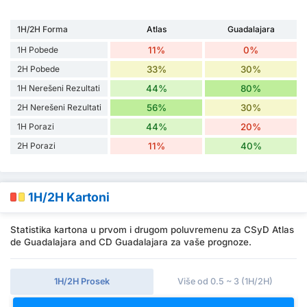
1H/2H Forma
Atlas
Guadalajara
1H Pobede
11%
0%
2H Pobede
33%
30%
1H Nerešeni Rezultati
44%
80%
2H Nerešeni Rezultati
56%
30%
1H Porazi
44%
20%
2H Porazi
11%
40%
1H/2H Kartoni
Statistika kartona u prvom i drugom poluvremenu za CSyD Atlas
de Guadalajara and CD Guadalajara za vaše prognoze.
1H/2H Prosek
Više od 0.5 ~ 3 (1H/2H)