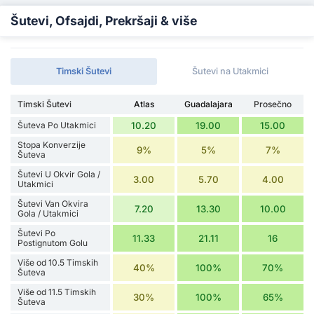
Šutevi, Ofsajdi, Prekršaji & više
Timski Šutevi
Šutevi na Utakmici
Timski Šutevi
Atlas
Guadalajara
Prosečno
Šuteva Po Utakmici
10.20
19.00
15.00
Stopa Konverzije
9%
5%
7%
Šuteva
Šutevi U Okvir Gola /
3.00
5.70
4.00
Utakmici
Šutevi Van Okvira
7.20
13.30
10.00
Gola / Utakmici
Šutevi Po
11.33
21.11
16
Postignutom Golu
Više od 10.5 Timskih
40%
100%
70%
Šuteva
Više od 11.5 Timskih
30%
100%
65%
Šuteva