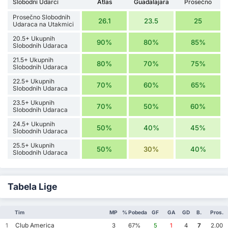
Slobodni Udarci
Atlas
Guadalajara
Prosečno
Prosečno Slobodnih
26.1
23.5
25
Udaraca na Utakmici
20.5+ Ukupnih
90%
80%
85%
Slobodnih Udaraca
21.5+ Ukupnih
80%
70%
75%
Slobodnih Udaraca
22.5+ Ukupnih
70%
60%
65%
Slobodnih Udaraca
23.5+ Ukupnih
70%
50%
60%
Slobodnih Udaraca
24.5+ Ukupnih
50%
40%
45%
Slobodnih Udaraca
25.5+ Ukupnih
50%
30%
40%
Slobodnih Udaraca
Tabela Lige
Tim
MP
% Pobeda
GF
GA
GD
B.
Pros.
Club America
1
3
67%
5
1
4
7
2.00