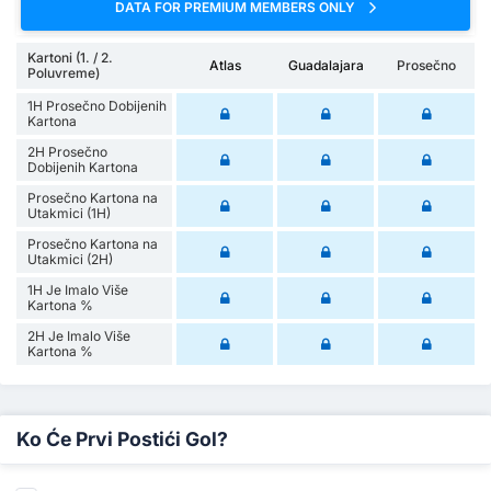
DATA FOR PREMIUM MEMBERS ONLY
Kartoni (1. / 2.
Atlas
Guadalajara
Prosečno
Poluvreme)
1H Prosečno Dobijenih
Kartona
2H Prosečno
Dobijenih Kartona
Prosečno Kartona na
Utakmici (1H)
Prosečno Kartona na
Utakmici (2H)
1H Je Imalo Više
Kartona %
2H Je Imalo Više
Kartona %
Ko Će Prvi Postići Gol?