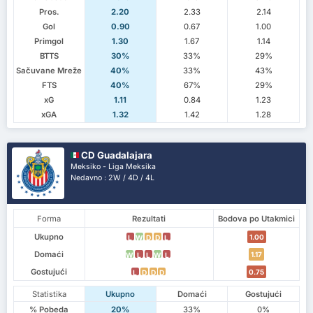
Pros.
2.20
2.33
2.14
Gol
0.90
0.67
1.00
Primgol
1.30
1.67
1.14
BTTS
30%
33%
29%
Sačuvane Mreže
40%
33%
43%
FTS
40%
67%
29%
xG
1.11
0.84
1.23
xGA
1.32
1.42
1.28
CD Guadalajara
Meksiko - Liga Meksika
Nedavno : 2W / 4D / 4L
Forma
Rezultati
Bodova po Utakmici
Ukupno
1.00
L
W
D
D
L
Domaći
1.17
W
L
L
W
L
Gostujući
0.75
L
D
D
D
Statistika
Ukupno
Domaći
Gostujući
% Pobeda
20%
33%
0%