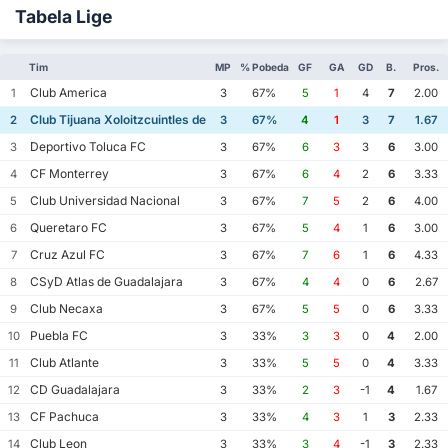
Tabela Lige
Tim
MP
% Pobeda
GF
GA
GD
B.
Pros.
Club America
1
3
67%
5
1
4
7
2.00
Club Tijuana Xoloitzcuintles de Caliente
2
3
67%
4
1
3
7
1.67
Deportivo Toluca FC
3
3
67%
6
3
3
6
3.00
CF Monterrey
4
3
67%
6
4
2
6
3.33
Club Universidad Nacional
5
3
67%
7
5
2
6
4.00
Queretaro FC
6
3
67%
5
4
1
6
3.00
Cruz Azul FC
7
3
67%
7
6
1
6
4.33
CSyD Atlas de Guadalajara
8
3
67%
4
4
0
6
2.67
Club Necaxa
9
3
67%
5
5
0
6
3.33
Puebla FC
10
3
33%
3
3
0
4
2.00
Club Atlante
11
3
33%
5
5
0
4
3.33
CD Guadalajara
12
3
33%
2
3
-1
4
1.67
CF Pachuca
13
3
33%
4
3
1
3
2.33
Club Leon
14
3
33%
3
4
-1
3
2.33