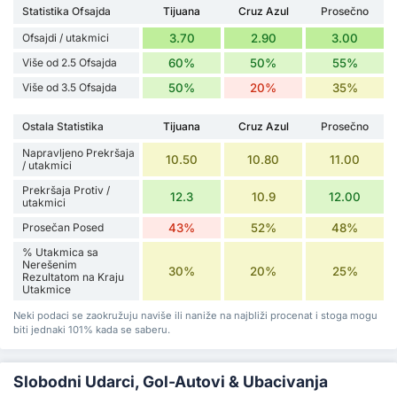
Statistika Ofsajda
Tijuana
Cruz Azul
Prosečno
Ofsajdi / utakmici
3.70
2.90
3.00
Više od 2.5 Ofsajda
60%
50%
55%
Više od 3.5 Ofsajda
50%
20%
35%
Ostala Statistika
Tijuana
Cruz Azul
Prosečno
Napravljeno Prekršaja
10.50
10.80
11.00
/ utakmici
Prekršaja Protiv /
12.3
10.9
12.00
utakmici
Prosečan Posed
43%
52%
48%
% Utakmica sa
Nerešenim
30%
20%
25%
Rezultatom na Kraju
Utakmice
Neki podaci se zaokružuju naviše ili naniže na najbliži procenat i stoga mogu
biti jednaki 101% kada se saberu.
Slobodni Udarci, Gol-Autovi & Ubacivanja