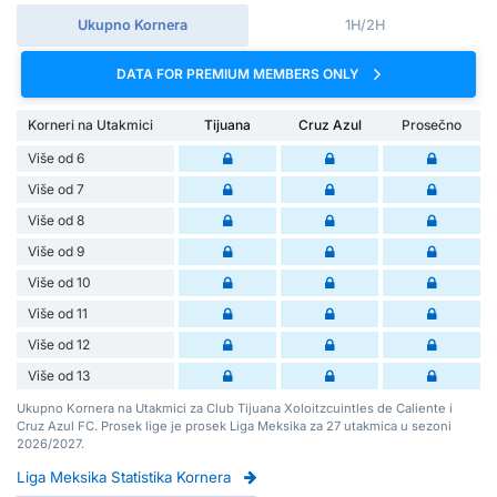
Ukupno Kornera
1H/2H
DATA FOR PREMIUM MEMBERS ONLY
Korneri na Utakmici
Tijuana
Cruz Azul
Prosečno
Više od 6
Više od 7
Više od 8
Više od 9
Više od 10
Više od 11
Više od 12
Više od 13
Ukupno Kornera na Utakmici za Club Tijuana Xoloitzcuintles de Caliente i
Cruz Azul FC. Prosek lige je prosek Liga Meksika za 27 utakmica u sezoni
2026/2027.
Liga Meksika Statistika Kornera