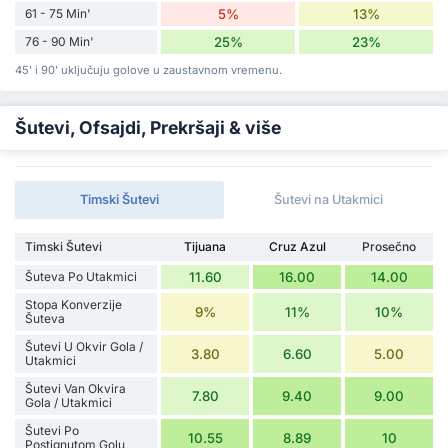
61 - 75 Min'
5%
13%
76 - 90 Min'
25%
23%
45' i 90' uključuju golove u zaustavnom vremenu.
Šutevi, Ofsajdi, Prekršaji & više
Timski Šutevi
Šutevi na Utakmici
Timski Šutevi
Tijuana
Cruz Azul
Prosečno
Šuteva Po Utakmici
11.60
16.00
14.00
Stopa Konverzije
9%
11%
10%
Šuteva
Šutevi U Okvir Gola /
3.80
6.60
5.00
Utakmici
Šutevi Van Okvira
7.80
9.40
9.00
Gola / Utakmici
Šutevi Po
10.55
8.89
10
Postignutom Golu