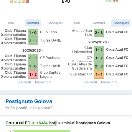
W
W
L
BPU
D
W
W
D
L
Sve
Domaći
Gostujući
Sve
Domaći
Gostujući
Club Tijuana
Atletico San
Club Leon
Cruz Azul FC
1 - 0
2 - 3
Xoloitzcuintles
Luis
Club Tijuana
de Caliente
Tigres UANL
3 - 1
2025/2026
Xoloitzcuintles
de Caliente
Club
Cruz Azul FC
1 - 2
2025/2026
Universidad
Club Tijuana
Nacional
CF Pachuca
CD
Cruz Azul FC
3 - 1
1 - 2
Xoloitzcuintles
Guadalajara
Club Tijuana
de Caliente
CSyD Atlas de
Tigres UANL
Cruz Azul FC
1 - 0
2 - 3
Xoloitzcuintles
Guadalajara
Club Tijuana
de Caliente
Club Santos
Queretaro FC
Cruz Azul FC
1 - 2
1 - 1
Xoloitzcuintles
Laguna
de Caliente
Prošli
Naredni
Prošli
Naredni
Postignuto Golova
Ko će postići više golova?
Cruz Azul FC
je
+64%
bolji
u smisluf
Postignuto Golova