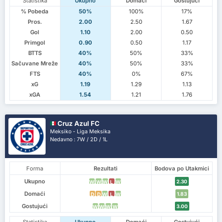
Statistika
Ukupno
Domaći
Gostujući
% Pobeda
50%
100%
17%
Pros.
2.00
2.50
1.67
Gol
1.10
2.00
0.50
Primgol
0.90
0.50
1.17
BTTS
40%
50%
33%
Sačuvane Mreže
40%
50%
33%
FTS
40%
0%
67%
xG
1.19
1.29
1.13
xGA
1.54
1.21
1.76
Cruz Azul FC
Meksiko - Liga Meksika
Nedavno : 7W / 2D / 1L
Forma
Rezultati
Bodova po Utakmici
Ukupno
2.30
W
W
W
L
W
Domaći
1.83
D
D
W
L
W
Gostujući
3.00
W
W
W
W
Statistika
Ukupno
Domaći
Gostujući