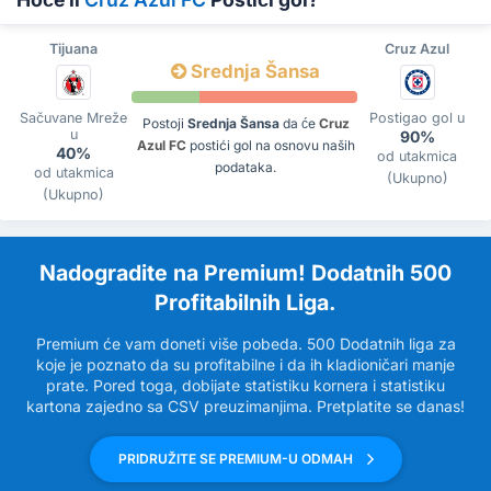
Tijuana
Cruz Azul
Srednja Šansa
Sačuvane Mreže
Postigao gol u
Postoji
Srednja Šansa
da će
Cruz
u
90%
Azul FC
postići gol na osnovu naših
40%
od utakmica
podataka.
od utakmica
(Ukupno)
(Ukupno)
Nadogradite na Premium! Dodatnih 500
Profitabilnih Liga.
Premium će vam doneti više pobeda. 500 Dodatnih liga za
koje je poznato da su profitabilne i da ih kladioničari manje
prate. Pored toga, dobijate statistiku kornera i statistiku
kartona zajedno sa CSV preuzimanjima. Pretplatite se danas!
PRIDRUŽITE SE PREMIUM-U ODMAH