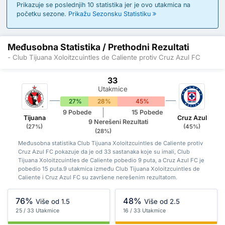
Prikazuje se poslednjih 10 statistika jer je ovo utakmica na
početku sezone.
Prikažu Sezonsku Statistiku
Međusobna Statistika / Prethodni Rezultati
- Club Tijuana Xoloitzcuintles de Caliente protiv Cruz Azul FC
33
Utakmice
27%
28%
45%
9 Pobede
15 Pobede
Tijuana
Cruz Azul
9 Nerešeni Rezultati
(27%)
(45%)
(28%)
Međusobna statistika Club Tijuana Xoloitzcuintles de Caliente protiv
Cruz Azul FC pokazuje da je od 33 sastanaka koje su imali, Club
Tijuana Xoloitzcuintles de Caliente pobedio 9 puta, a Cruz Azul FC je
pobedio 15 puta.9 utakmica između Club Tijuana Xoloitzcuintles de
Caliente i Cruz Azul FC su završene nerešenim rezultatom.
76%
48%
Više od 1.5
Više od 2.5
25 / 33 Utakmice
16 / 33 Utakmice