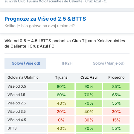
su igrali Club Tijuana Xoloitzcuintles de Caliente i Cruz Azul FC.
Prognoze za Više od 2.5 & BTTS
Koliko je bilo golova na ovoj utakmici?
Više od 0.5 ~ 4.5 i BTTS podaci za Club Tijuana Xoloitzcuintles
de Caliente i Cruz Azul FC.
Golovi (Više od)
1H/2H
Golovi (Manje od)
Golovi na Utakmici
Tijuana
Cruz Azul
Prosečno
Više od 0.5
80%
90%
85%
Više od 1.5
60%
70%
65%
Više od 2.5
40%
70%
55%
Više od 3.5
20%
40%
30%
Više od 4.5
0%
30%
15%
BTTS
40%
70%
55%