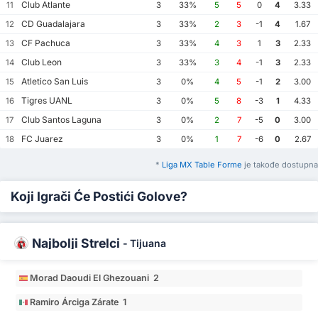
Club Atlante
11
3
33%
5
5
0
4
3.33
CD Guadalajara
12
3
33%
2
3
-1
4
1.67
CF Pachuca
13
3
33%
4
3
1
3
2.33
Club Leon
14
3
33%
3
4
-1
3
2.33
Atletico San Luis
15
3
0%
4
5
-1
2
3.00
Tigres UANL
16
3
0%
5
8
-3
1
4.33
Club Santos Laguna
17
3
0%
2
7
-5
0
3.00
FC Juarez
18
3
0%
1
7
-6
0
2.67
*
Liga MX Table Forme
je takođe dostupna
Koji Igrači Će Postići Golove?
Najbolji Strelci
-
Tijuana
Morad Daoudi El Ghezouani 2
Ramiro Árciga Zárate 1