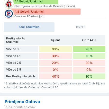
1.1 Golovi / Utakmici
Club Tijuana Xoloitzcuintles de Caliente (Domaći)
1.8 Golovi / Utakmici
Cruz Azul FC (Gostujući)
Kraj-Utakmice
1H/2H
Postignuto Po
Tijuana
Cruz Azul
Utakmici
Više od 0.5
60%
90%
Više od 1.5
30%
70%
Više od 2.5
20%
20%
Više od 3.5
0%
0%
Bez Postignutog Gola
40%
10%
* Statistika uključuje utakmice kod kuće i u gostima koje su igrali Club Tijuana
Xoloitzcuintles de Caliente i Cruz Azul FC.
Primljeno Golova
Ko će primiti golove?