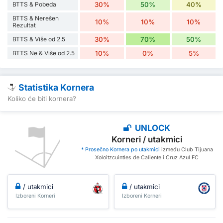
BTTS & Pobeda
30%
50%
40%
BTTS & Nerešen
10%
10%
10%
Rezultat
BTTS & Više od 2.5
30%
70%
50%
BTTS Ne & Više od 2.5
10%
0%
5%
Statistika Kornera
Koliko će biti kornera?
UNLOCK
Korneri / utakmici
* Prosečno Kornera po utakmici
između Club Tijuana
Xoloitzcuintles de Caliente i Cruz Azul FC
/ utakmici
/ utakmici
Izboreni Korneri
Izboreni Korneri