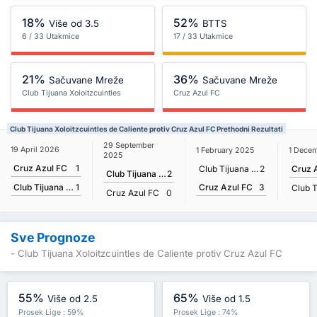
18%
52%
Više od 3.5
BTTS
6 / 33 Utakmice
17 / 33 Utakmice
21%
36%
Sačuvane Mreže
Sačuvane Mreže
Club Tijuana Xoloitzcuintles
Cruz Azul FC
de Caliente
Club Tijuana Xoloitzcuintles de Caliente protiv Cruz Azul FC Prethodni Rezultati
29 September
19 April 2026
1 February 2025
1 Dece
2025
Cruz Azul FC
1
Club Tijuana Xoloitzcuintles de Caliente
2
Cruz 
Club Tijuana Xoloitzcuintles de Caliente
2
Cruz Azul FC
3
Club Tijuana Xoloitzcuintles de Caliente
1
Cruz Azul FC
0
Sve Prognoze
- Club Tijuana Xoloitzcuintles de Caliente protiv Cruz Azul FC
55%
65%
Više od 2.5
Više od 1.5
Prosek Lige : 59%
Prosek Lige : 74%