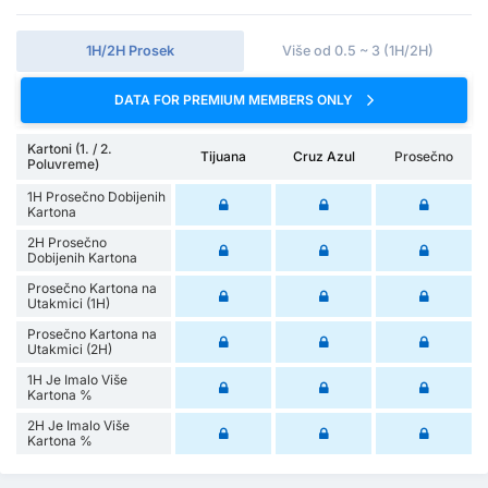
1H/2H Prosek
Više od 0.5 ~ 3 (1H/2H)
DATA FOR PREMIUM MEMBERS ONLY
Kartoni (1. / 2.
Tijuana
Cruz Azul
Prosečno
Poluvreme)
1H Prosečno Dobijenih
Kartona
2H Prosečno
Dobijenih Kartona
Prosečno Kartona na
Utakmici (1H)
Prosečno Kartona na
Utakmici (2H)
1H Je Imalo Više
Kartona %
2H Je Imalo Više
Kartona %