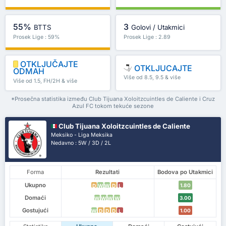
55%
3
BTTS
Golovi / Utakmici
Prosek Lige : 59%
Prosek Lige : 2.89
OTKLJUČAJTE
OTKLJUCAJTE
ODMAH
Više od 8.5, 9.5 & više
Više od 1.5, FH/2H & više
*Prosečna statistika između Club Tijuana Xoloitzcuintles de Caliente i Cruz
Azul FC tokom tekuće sezone
Club Tijuana Xoloitzcuintles de Caliente
Meksiko - Liga Meksika
Nedavno : 5W / 3D / 2L
Forma
Rezultati
Bodova po Utakmici
Ukupno
1.80
D
W
W
D
L
Domaći
3.00
W
W
W
W
Gostujući
1.00
W
D
D
D
L