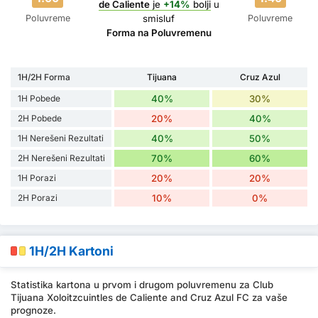
de Caliente
je
+14%
bolji
u
Poluvreme
Poluvreme
smisluf
Forma na Poluvremenu
1H/2H Forma
Tijuana
Cruz Azul
1H Pobede
40%
30%
2H Pobede
20%
40%
1H Nerešeni Rezultati
40%
50%
2H Nerešeni Rezultati
70%
60%
1H Porazi
20%
20%
2H Porazi
10%
0%
1H/2H Kartoni
Statistika kartona u prvom i drugom poluvremenu za Club
Tijuana Xoloitzcuintles de Caliente and Cruz Azul FC za vaše
prognoze.