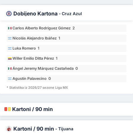
Dobijeno Kartona
-
Cruz Azul
Carlos Alberto Rodríguez Gómez 2
Nicolás Alejandro Ibáñez 1
Luka Romero 1
Willer Emilio Ditta Pérez 1
Ángel Jeremy Márquez Castañeda 0
Agustín Palavecino 0
* Statistika iz 2026/27 sezone Liga MX
Kartoni / 90 min
Kartoni / 90 min
-
Tijuana