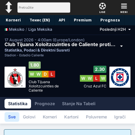
LIGE
MENI
Korneri
Тенис (EN)
API
Premium
Prognoza
/
Liga Meksika
Poslednji H2H
Meksiko
17 August 2026 - 4:00am (Europe/London)
Club Tijuana Xoloitzcuintles de Caliente protiv Cruz Azul FC
Statistika, Podaci & Direktni Susreti
Stadion -
Estadio Caliente
1.80
2.30
W
W
D
L
W
W
L
W
Club Tijuana
Xoloitzcuintles de
Cruz Azul FC
Caliente
Statistika
Prognoze
Stanje Na Tabeli
Sve
Golovi
Korneri
Kartoni
Poluvreme
Igrači