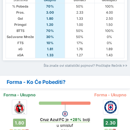
% Pobeda
70%
50%
100%
Pros.
3.00
2.33
4.00
Gol
1.80
1.33
2.50
Primgol
1.20
1.00
1.50
BTTS
70%
50%
100%
Sačuvane Mreže
30%
50%
0%
FTS
10%
17%
0%
xG
1.81
1.76
1.89
xGA
1.33
1.27
1.43
Šta znače ovi statistički pojmovi? Pročitajte Rečnik
Forma - Ko Će Pobediti?
Forma - Ukupno
Forma - Ukupno
Cruz Azul FC
je
+28%
bolji
1.80
2.30
u smisluf