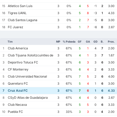
Atletico San Luis
15
3
0%
4
5
-1
2
3.00
Tigres UANL
16
3
0%
5
8
-3
1
4.33
Club Santos Laguna
17
3
0%
2
7
-5
0
3.00
FC Juarez
18
3
0%
1
7
-6
0
2.67
Tim
MP
% Pobeda
GF
GA
GD
B.
Pros.
Club America
1
3
67%
5
1
4
7
2.00
Club Tijuana Xoloitzcuintles de Caliente
2
3
67%
4
1
3
7
1.67
Deportivo Toluca FC
3
3
67%
6
3
3
6
3.00
CF Monterrey
4
3
67%
6
4
2
6
3.33
Club Universidad Nacional
5
3
67%
7
5
2
6
4.00
Queretaro FC
6
3
67%
5
4
1
6
3.00
Cruz Azul FC
7
3
67%
7
6
1
6
4.33
CSyD Atlas de Guadalajara
8
3
67%
4
4
0
6
2.67
Club Necaxa
9
3
67%
5
5
0
6
3.33
Puebla FC
10
3
33%
3
3
0
4
2.00