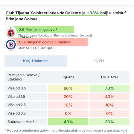
Club Tijuana Xoloitzcuintles de Caliente
je
+33%
bolji
u smisluf
Primljeno Golova
0.9 Primljenih golova /
Club Tijuana Xoloitzcuintles de Caliente (Domaći)
utakmici
1.2 Primljenih golova / utakmici
Cruz Azul FC (Gostujući)
Kraj-Utakmice
1H/2H
Primljenih Golova /
Tijuana
Cruz Azul
utakmici
Više od 0.5
60%
70%
Više od 1.5
20%
40%
Više od 2.5
10%
10%
Više od 3.5
0%
0%
Sačuvane Mreže
40%
30%
* Podaci o primljenim golovima uključuju utakmice kod kuće i u gostima koje