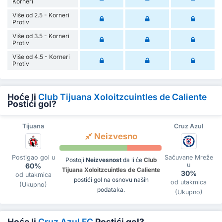
Korneri
Više od 2.5 - Korneri
Protiv
Više od 3.5 - Korneri
Protiv
Više od 4.5 - Korneri
Protiv
Hoće li
Club Tijuana Xoloitzcuintles de Caliente
Postići gol?
Tijuana
Cruz Azul
Neizvesno
Postigao gol u
Sačuvane Mreže
Postoji
Neizvesnost
da li će
Club
u
60%
Tijuana Xoloitzcuintles de Caliente
30%
od utakmica
postići gol na osnovu naših
od utakmica
(Ukupno)
podataka.
(Ukupno)
Hoće li
Cruz Azul FC
Postići gol?