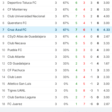
Deportivo Toluca FC
3
3
67%
6
3
3
6
3.00
CF Monterrey
4
3
67%
6
4
2
6
3.33
Club Universidad Nacional
5
3
67%
7
5
2
6
4.00
Queretaro FC
6
3
67%
5
4
1
6
3.00
Cruz Azul FC
7
3
67%
7
6
1
6
4.33
CSyD Atlas de Guadalajara
8
3
67%
4
4
0
6
2.67
Club Necaxa
9
3
67%
5
5
0
6
3.33
Puebla FC
10
3
33%
3
3
0
4
2.00
Club Atlante
11
3
33%
5
5
0
4
3.33
CD Guadalajara
12
3
33%
2
3
-1
4
1.67
CF Pachuca
13
3
33%
4
3
1
3
2.33
Club Leon
14
3
33%
3
4
-1
3
2.33
Atletico San Luis
15
3
0%
4
5
-1
2
3.00
Tigres UANL
16
3
0%
5
8
-3
1
4.33
Club Santos Laguna
17
3
0%
2
7
-5
0
3.00
FC Juarez
18
3
0%
1
7
-6
0
2.67