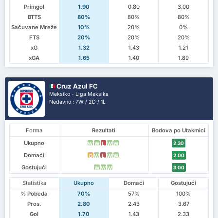
Primgol
1.90
0.80
3.00
BTTS
80%
80%
80%
Sačuvane Mreže
10%
20%
0%
FTS
20%
20%
20%
xG
1.32
1.43
1.21
xGA
1.65
1.40
1.89
Cruz Azul FC
Meksiko - Liga Meksika
Nedavno : 7W / 2D / 1L
Forma
Rezultati
Bodova po Utakmici
Ukupno
2.30
W
W
L
W
W
Domaći
2.00
D
W
L
W
W
Gostujući
3.00
W
W
W
Statistika
Ukupno
Domaći
Gostujući
% Pobeda
70%
57%
100%
Pros.
2.80
2.43
3.67
Gol
1.70
1.43
2.33