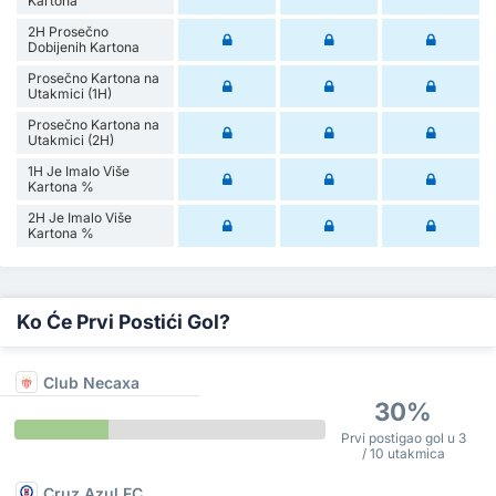
Kartona
2H Prosečno
Dobijenih Kartona
Prosečno Kartona na
Utakmici (1H)
Prosečno Kartona na
Utakmici (2H)
1H Je Imalo Više
Kartona %
2H Je Imalo Više
Kartona %
Ko Će Prvi Postići Gol?
Club Necaxa
30%
Prvi postigao gol u 3
/ 10 utakmica
Cruz Azul FC