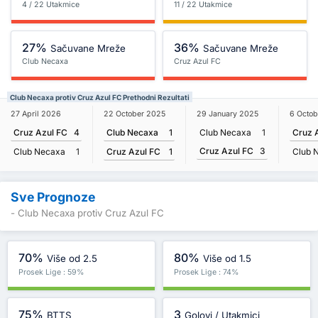
4 / 22 Utakmice
11 / 22 Utakmice
27%
36%
Sačuvane Mreže
Sačuvane Mreže
Club Necaxa
Cruz Azul FC
Club Necaxa protiv Cruz Azul FC Prethodni Rezultati
22 October 2025
27 April 2026
29 January 2025
6 Octo
Club Necaxa
1
Cruz Azul FC
4
Club Necaxa
1
Cruz 
Cruz Azul FC
3
Cruz Azul FC
1
Club Necaxa
1
Club 
Sve Prognoze
- Club Necaxa protiv Cruz Azul FC
70%
80%
Više od 2.5
Više od 1.5
Prosek Lige : 59%
Prosek Lige : 74%
75%
3
BTTS
Golovi / Utakmici