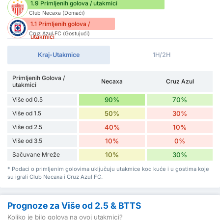
1.9 Primljenih golova / utakmici
Club Necaxa (Domaći)
1.1 Primljenih golova /
Cruz Azul FC (Gostujući)
utakmici
Kraj-Utakmice
1H/2H
Primljenih Golova /
Necaxa
Cruz Azul
utakmici
Više od 0.5
90%
70%
Više od 1.5
50%
30%
Više od 2.5
40%
10%
Više od 3.5
10%
0%
Sačuvane Mreže
10%
30%
* Podaci o primljenim golovima uključuju utakmice kod kuće i u gostima koje
su igrali Club Necaxa i Cruz Azul FC.
Prognoze za Više od 2.5 & BTTS
Koliko je bilo golova na ovoj utakmici?