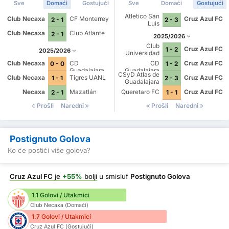
Sve
Domaći
Gostujući
Sve
Domaći
Gostujući
Atletico San
Club Necaxa
CF Monterrey
Cruz Azul FC
2 - 1
2 - 3
Luis
Club Necaxa
Club Atlante
2 - 1
2025/2026
Club
Cruz Azul FC
1 - 2
2025/2026
Universidad
Nacional
Club Necaxa
CD
CD
Cruz Azul FC
0 - 0
1 - 2
Guadalajara
Guadalajara
CSyD Atlas de
Club Necaxa
Tigres UANL
Cruz Azul FC
1 - 1
2 - 3
Guadalajara
Necaxa
Mazatlán
Queretaro FC
Cruz Azul FC
2 - 1
1 - 1
Prošli
Naredni
Prošli
Naredni
Postignuto Golova
Ko će postići više golova?
Cruz Azul FC
je
+55%
bolji
u smisluf
Postignuto Golova
1.1 Golovi / Utakmici
Club Necaxa (Domaći)
1.7 Golovi / Utakmici
Cruz Azul FC (Gostujući)