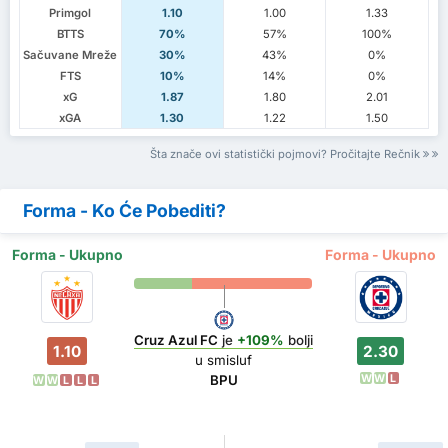
Primgol
1.10
1.00
1.33
BTTS
70%
57%
100%
Sačuvane Mreže
30%
43%
0%
FTS
10%
14%
0%
xG
1.87
1.80
2.01
xGA
1.30
1.22
1.50
Šta znače ovi statistički pojmovi? Pročitajte Rečnik
Forma - Ko Će Pobediti?
Forma - Ukupno
Forma - Ukupno
Cruz Azul FC
je
+109%
bolji
1.10
2.30
u smisluf
W
W
L
BPU
W
W
L
L
L