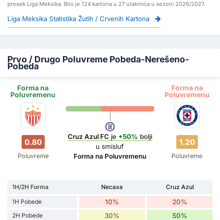
prosek Liga Meksika. Bilo je 124 kartona u 27 utakmica u sezoni 2026/2027.
Liga Meksika Statistika Žutih / Crvenih Kartona
Prvo / Drugo Poluvreme Pobeda-Nerešeno-
Pobeda
Forma na
Forma na
Poluvremenu
Poluvremenu
Cruz Azul FC
je
+50%
bolji
0.80
1.20
u smisluf
Poluvreme
Poluvreme
Forma na Poluvremenu
1H/2H Forma
Necaxa
Cruz Azul
1H Pobede
10%
20%
2H Pobede
30%
50%