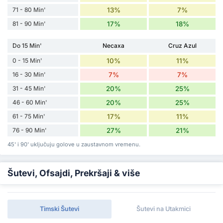
71 - 80 Min'
13%
7%
81 - 90 Min'
17%
18%
Do 15 Min'
Necaxa
Cruz Azul
0 - 15 Min'
10%
11%
16 - 30 Min'
7%
7%
31 - 45 Min'
20%
25%
46 - 60 Min'
20%
25%
61 - 75 Min'
17%
11%
76 - 90 Min'
27%
21%
45' i 90' uključuju golove u zaustavnom vremenu.
Šutevi, Ofsajdi, Prekršaji & više
Timski Šutevi
Šutevi na Utakmici