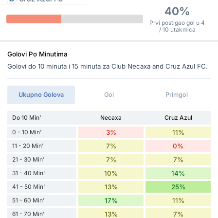
40%
Prvi postigao gol u 4
/ 10 utakmica
Golovi Po Minutima
Golovi do 10 minuta i 15 minuta za Club Necaxa and Cruz Azul FC.
Ukupno Golova
Gol
Primgol
Do 10 Min'
Necaxa
Cruz Azul
0 - 10 Min'
3%
11%
11 - 20 Min'
7%
0%
21 - 30 Min'
7%
7%
31 - 40 Min'
10%
14%
41 - 50 Min'
13%
25%
51 - 60 Min'
17%
11%
61 - 70 Min'
13%
7%