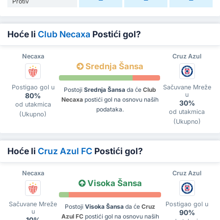
Protiv
Hoće li
Club Necaxa
Postići gol?
Necaxa
Cruz Azul
Srednja Šansa
Postigao gol u
Sačuvane Mreže
Postoji
Srednja Šansa
da će
Club
u
80%
Necaxa
postići gol na osnovu naših
30%
od utakmica
podataka.
od utakmica
(Ukupno)
(Ukupno)
Hoće li
Cruz Azul FC
Postići gol?
Necaxa
Cruz Azul
Visoka Šansa
Sačuvane Mreže
Postigao gol u
Postoji
Visoka Šansa
da će
Cruz
u
90%
Azul FC
postići gol na osnovu naših
10%