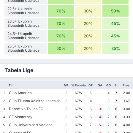
Slobodnih Udaraca
22.5+ Ukupnih
70%
30%
50%
Slobodnih Udaraca
23.5+ Ukupnih
70%
20%
45%
Slobodnih Udaraca
24.5+ Ukupnih
70%
20%
45%
Slobodnih Udaraca
25.5+ Ukupnih
50%
20%
35%
Slobodnih Udaraca
Tabela Lige
Tim
MP
% Pobeda
GF
GA
GD
B.
Pros.
Club America
1
3
67%
5
1
4
7
2.00
Club Tijuana Xoloitzcuintles de Caliente
2
3
67%
4
1
3
7
1.67
Deportivo Toluca FC
3
3
67%
6
3
3
6
3.00
CF Monterrey
4
3
67%
6
4
2
6
3.33
Club Universidad Nacional
5
3
67%
7
5
2
6
4.00
Queretaro FC