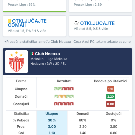
Prosek Lige : 59%
Prosek Lige : 2.89
OTKLJUČAJTE
OTKLJUCAJTE
ODMAH
Više od 8.5, 9.5 & više
Više od 1.5, FH/2H & više
*Prosečna statistika između Club Necaxa i Cruz Azul FC tokom tekuće sezone
Club Necaxa
Meksiko - Liga Meksika
Nedavno : 3W / 2D / 5L
Forma
Rezultati
Bodova po Utakmici
Ukupno
1.10
W
W
L
L
L
Domaći
2.20
W
D
D
W
W
Gostujući
0.00
L
L
L
L
L
Statistika
Ukupno
Domaći
Gostujući
% Pobeda
30%
60%
0%
Pros.
3.00
2.20
3.80
Gol
1.10
1.40
0.80