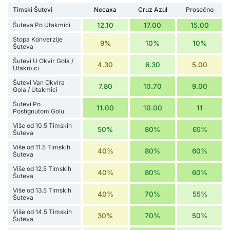
Timski Šutevi
Necaxa
Cruz Azul
Prosečno
Šuteva Po Utakmici
12.10
17.00
15.00
Stopa Konverzije
9%
10%
10%
Šuteva
Šutevi U Okvir Gola /
4.30
6.30
5.00
Utakmici
Šutevi Van Okvira
7.80
10.70
9.00
Gola / Utakmici
Šutevi Po
11.00
10.00
11
Postignutom Golu
Više od 10.5 Timskih
50%
80%
65%
Šuteva
Više od 11.5 Timskih
40%
80%
60%
Šuteva
Više od 12.5 Timskih
40%
80%
60%
Šuteva
Više od 13.5 Timskih
40%
70%
55%
Šuteva
Više od 14.5 Timskih
30%
70%
50%
Šuteva