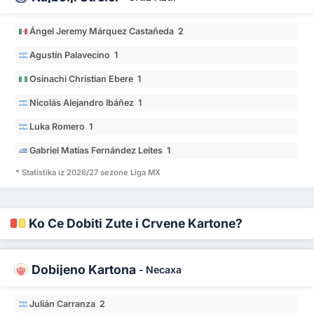
Ángel Jeremy Márquez Castañeda 2
Agustín Palavecino 1
Osinachi Christian Ebere 1
Nicolás Alejandro Ibáñez 1
Luka Romero 1
Gabriel Matías Fernández Leites 1
* Statistika iz 2026/27 sezone Liga MX
Ko Će Dobiti Žute i Crvene Kartone?
Dobijeno Kartona
-
Necaxa
Julián Carranza 2