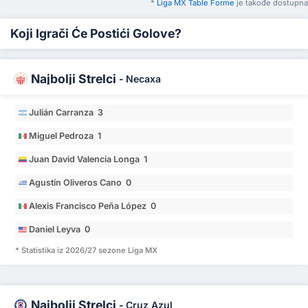
*
Liga MX Table Forme
je takođe dostupna
Koji Igrači Će Postići Golove?
Najbolji Strelci
-
Necaxa
Julián Carranza 3
Miguel Pedroza 1
Juan David Valencia Longa 1
Agustín Oliveros Cano 0
Alexis Francisco Peña López 0
Daniel Leyva 0
* Statistika iz 2026/27 sezone Liga MX
Najbolji Strelci
-
Cruz Azul