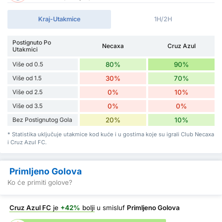
Kraj-Utakmice
1H/2H
Postignuto Po
Necaxa
Cruz Azul
Utakmici
Više od 0.5
80%
90%
Više od 1.5
30%
70%
Više od 2.5
0%
10%
Više od 3.5
0%
0%
Bez Postignutog Gola
20%
10%
* Statistika uključuje utakmice kod kuće i u gostima koje su igrali Club Necaxa
i Cruz Azul FC.
Primljeno Golova
Ko će primiti golove?
Cruz Azul FC
je
+42%
bolji
u smisluf
Primljeno Golova