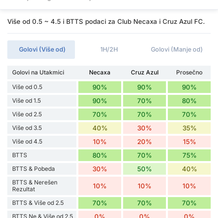
Više od 0.5 ~ 4.5 i BTTS podaci za Club Necaxa i Cruz Azul FC.
Golovi (Više od)
1H/2H
Golovi (Manje od)
Golovi na Utakmici
Necaxa
Cruz Azul
Prosečno
Više od 0.5
90%
90%
90%
Više od 1.5
90%
70%
80%
Više od 2.5
70%
70%
70%
Više od 3.5
40%
30%
35%
Više od 4.5
10%
20%
15%
BTTS
80%
70%
75%
BTTS & Pobeda
30%
50%
40%
BTTS & Nerešen
10%
10%
10%
Rezultat
BTTS & Više od 2.5
70%
70%
70%
BTTS Ne & Više od 2.5
0%
0%
0%