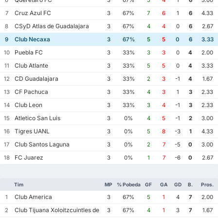
6
3
67%
5
4
1
6
3.00
Cruz Azul FC
7
3
67%
7
6
1
6
4.33
CSyD Atlas de Guadalajara
8
3
67%
4
4
0
6
2.67
Club Necaxa
9
3
67%
5
5
0
6
3.33
Puebla FC
10
3
33%
3
3
0
4
2.00
Club Atlante
11
3
33%
5
5
0
4
3.33
CD Guadalajara
12
3
33%
2
3
-1
4
1.67
CF Pachuca
13
3
33%
4
3
1
3
2.33
Club Leon
14
3
33%
3
4
-1
3
2.33
Atletico San Luis
15
3
0%
4
5
-1
2
3.00
Tigres UANL
16
3
0%
5
8
-3
1
4.33
Club Santos Laguna
17
3
0%
2
7
-5
0
3.00
FC Juarez
18
3
0%
1
7
-6
0
2.67
Tim
MP
% Pobeda
GF
GA
GD
B.
Pros.
Club America
1
3
67%
5
1
4
7
2.00
Club Tijuana Xoloitzcuintles de Caliente
2
3
67%
4
1
3
7
1.67