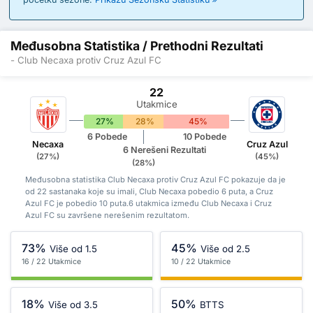
Međusobna Statistika / Prethodni Rezultati
- Club Necaxa protiv Cruz Azul FC
22
Utakmice
27%
28%
45%
6 Pobede
10 Pobede
Necaxa
Cruz Azul
6 Nerešeni Rezultati
(27%)
(45%)
(28%)
Međusobna statistika Club Necaxa protiv Cruz Azul FC pokazuje da je
od 22 sastanaka koje su imali, Club Necaxa pobedio 6 puta, a Cruz
Azul FC je pobedio 10 puta.6 utakmica između Club Necaxa i Cruz
Azul FC su završene nerešenim rezultatom.
73%
45%
Više od 1.5
Više od 2.5
16 / 22 Utakmice
10 / 22 Utakmice
18%
50%
Više od 3.5
BTTS