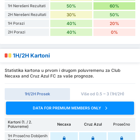
1H Nerešeni Rezultati
50%
60%
2H Nerešeni Rezultati
30%
50%
1H Porazi
40%
20%
2H Porazi
40%
0%
1H/2H Kartoni
Statistika kartona u prvom i drugom poluvremenu za Club
Necaxa and Cruz Azul FC za vaše prognoze.
1H/2H Prosek
Više od 0.5 ~ 3 (1H/2H)
DATA FOR PREMIUM MEMBERS ONLY
Kartoni (1. / 2.
Necaxa
Cruz Azul
Prosečno
Poluvreme)
1H Prosečno Dobijenih