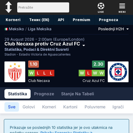
LIGE
MENI
Korneri
Тенис (EN)
API
Premium
Prognoza
/
Liga Meksika
Poslednji H2H
Meksiko
29 August 2026 - 2:00am (Europe/London)
Club Necaxa protiv Cruz Azul FC
Statistika, Podaci & Direktni Susreti
Stadion -
Estadio Victoria de Aguascalientes
1.10
2.30
W
L
L
L
W
L
W
W
Club Necaxa
Cruz Azul FC
Statistika
Prognoze
Stanje Na Tabeli
Sve
Golovi
Korneri
Kartoni
Poluvreme
Igrači
Prikazuje se poslednjih 10 statistika jer je ovo utakmica na
početku sezone.
Prikažu Sezonsku Statistiku