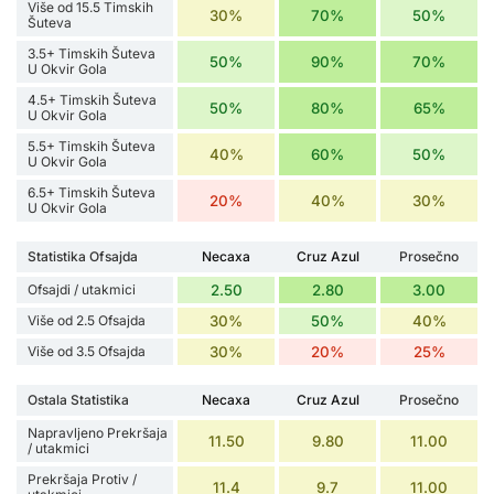
Više od 15.5 Timskih
30%
70%
50%
Šuteva
3.5+ Timskih Šuteva
50%
90%
70%
U Okvir Gola
4.5+ Timskih Šuteva
50%
80%
65%
U Okvir Gola
5.5+ Timskih Šuteva
40%
60%
50%
U Okvir Gola
6.5+ Timskih Šuteva
20%
40%
30%
U Okvir Gola
Statistika Ofsajda
Necaxa
Cruz Azul
Prosečno
Ofsajdi / utakmici
2.50
2.80
3.00
Više od 2.5 Ofsajda
30%
50%
40%
Više od 3.5 Ofsajda
30%
20%
25%
Ostala Statistika
Necaxa
Cruz Azul
Prosečno
Napravljeno Prekršaja
11.50
9.80
11.00
/ utakmici
Prekršaja Protiv /
11.4
9.7
11.00