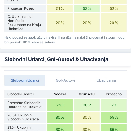
utakmici
Prosečan Posed
51%
53%
52%
% Utakmica sa
Nerešenim
20%
20%
20%
Rezultatom na Kraju
Utakmice
Neki podaci se zaokružuju naviše ili naniže na najbliži procenat i stoga mogu
biti jednaki 101% kada se saberu.
Slobodni Udarci, Gol-Autovi & Ubacivanja
Slobodni Udarci
Gol-Autovi
Ubacivanja
Slobodni Udarci
Necaxa
Cruz Azul
Prosečno
Prosečno Slobodnih
25.1
20.7
23
Udaraca na Utakmici
20.5+ Ukupnih
80%
30%
55%
Slobodnih Udaraca
21.5+ Ukupnih
80%
30%
55%