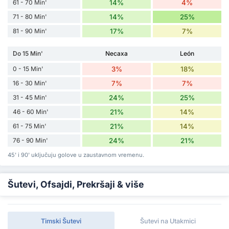
61 - 70 Min'
14%
4%
71 - 80 Min'
14%
25%
81 - 90 Min'
17%
7%
Do 15 Min'
Necaxa
León
0 - 15 Min'
3%
18%
16 - 30 Min'
7%
7%
31 - 45 Min'
24%
25%
46 - 60 Min'
21%
14%
61 - 75 Min'
21%
14%
76 - 90 Min'
24%
21%
45' i 90' uključuju golove u zaustavnom vremenu.
Šutevi, Ofsajdi, Prekršaji & više
Timski Šutevi
Šutevi na Utakmici