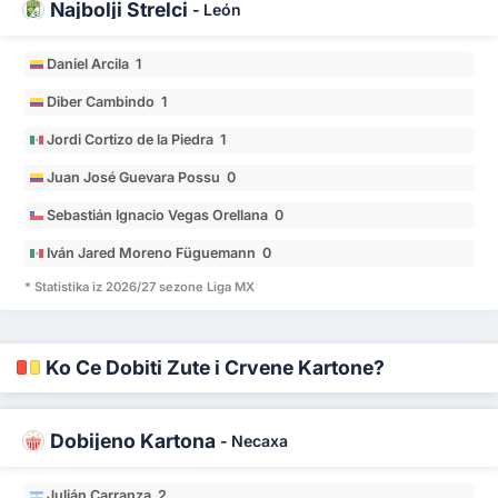
Najbolji Strelci
-
León
Daniel Arcila 1
Diber Cambindo 1
Jordi Cortizo de la Piedra 1
Juan José Guevara Possu 0
Sebastián Ignacio Vegas Orellana 0
Iván Jared Moreno Füguemann 0
* Statistika iz 2026/27 sezone Liga MX
Ko Će Dobiti Žute i Crvene Kartone?
Dobijeno Kartona
-
Necaxa
Julián Carranza 2