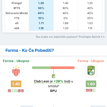
Primgol
1.30
1.40
1.20
BTTS
50%
60%
40%
Sačuvane Mreže
40%
40%
40%
FTS
10%
0%
20%
xG
1.71
1.89
1.53
xGA
1.18
1.20
1.15
Šta znače ovi statistički pojmovi? Pročitajte Rečnik
Forma - Ko Će Pobediti?
Forma - Ukupno
Forma - Ukupno
Club Leon
je
+29%
bolji
u
1.40
1.80
smisluf
L
L
W
BPU
L
W
W
L
L