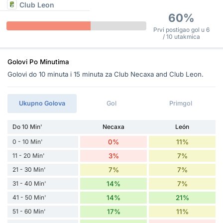
Club Leon
60%
Prvi postigao gol u 6
/ 10 utakmica
Golovi Po Minutima
Golovi do 10 minuta i 15 minuta za Club Necaxa and Club Leon.
Ukupno Golova
Gol
Primgol
Do 10 Min'
Necaxa
León
0 - 10 Min'
0%
11%
11 - 20 Min'
3%
7%
21 - 30 Min'
7%
7%
31 - 40 Min'
14%
7%
41 - 50 Min'
14%
21%
51 - 60 Min'
17%
11%