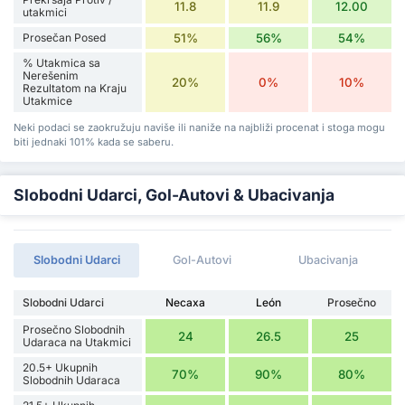
11.8
11.9
12.00
utakmici
Prosečan Posed
51%
56%
54%
% Utakmica sa
Nerešenim
20%
0%
10%
Rezultatom na Kraju
Utakmice
Neki podaci se zaokružuju naviše ili naniže na najbliži procenat i stoga mogu
biti jednaki 101% kada se saberu.
Slobodni Udarci, Gol-Autovi & Ubacivanja
Slobodni Udarci
Gol-Autovi
Ubacivanja
Slobodni Udarci
Necaxa
León
Prosečno
Prosečno Slobodnih
24
26.5
25
Udaraca na Utakmici
20.5+ Ukupnih
70%
90%
80%
Slobodnih Udaraca