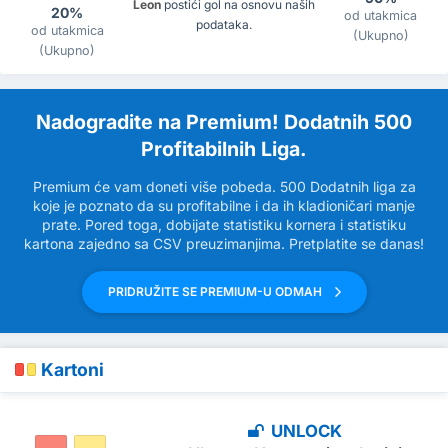
Leon
postići gol na osnovu naših
20%
od utakmica
podataka.
od utakmica
(Ukupno)
(Ukupno)
Nadogradite na Premium! Dodatnih 500
Profitabilnih Liga.
Premium će vam doneti više pobeda. 500 Dodatnih liga za
koje je poznato da su profitabilne i da ih kladioničari manje
prate. Pored toga, dobijate statistiku kornera i statistiku
kartona zajedno sa CSV preuzimanjima. Pretplatite se danas!
PRIDRUŽITE SE PREMIUM-U ODMAH
Kartoni
UNLOCK