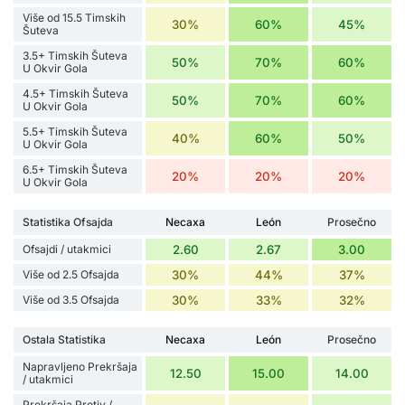
Više od 15.5 Timskih
30%
60%
45%
Šuteva
3.5+ Timskih Šuteva
50%
70%
60%
U Okvir Gola
4.5+ Timskih Šuteva
50%
70%
60%
U Okvir Gola
5.5+ Timskih Šuteva
40%
60%
50%
U Okvir Gola
6.5+ Timskih Šuteva
20%
20%
20%
U Okvir Gola
Statistika Ofsajda
Necaxa
León
Prosečno
Ofsajdi / utakmici
2.60
2.67
3.00
Više od 2.5 Ofsajda
30%
44%
37%
Više od 3.5 Ofsajda
30%
33%
32%
Ostala Statistika
Necaxa
León
Prosečno
Napravljeno Prekršaja
12.50
15.00
14.00
/ utakmici
Prekršaja Protiv /