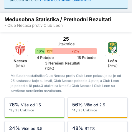
Međusobna Statistika / Prethodni Rezultati
- Club Necaxa protiv Club Leon
25
Utakmice
16%
12%
72%
4 Pobede
18 Pobede
Necaxa
León
3 Nerešeni Rezultati
(16%)
(72%)
(12%)
Međusobna statistika Club Necaxa protiv Club Leon pokazuje da je od
25 sastanaka koje su imali, Club Necaxa pobedio 4 puta, a Club Leon
je pobedio 18 puta.3 utakmica između Club Necaxa i Club Leon su
završene nerešenim rezultatom.
76%
56%
Više od 1.5
Više od 2.5
19 / 25 Utakmice
14 / 25 Utakmice
24%
48%
Više od 3.5
BTTS