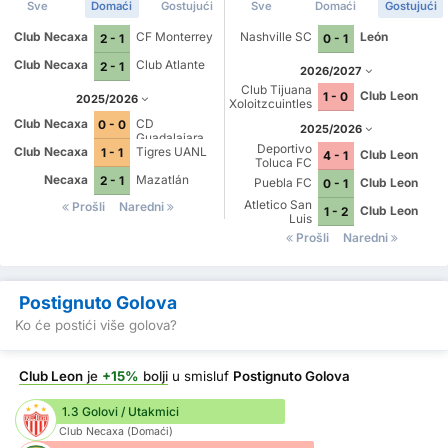
Sve
Domaći
Gostujući
Sve
Domaći
Gostujući
Club Necaxa
CF Monterrey
Nashville SC
León
2 - 1
0 - 1
Club Necaxa
Club Atlante
2 - 1
2026/2027
Club Tijuana
Club Leon
1 - 0
2025/2026
Xoloitzcuintles
de Caliente
Club Necaxa
CD
0 - 0
2025/2026
Guadalajara
Deportivo
Club Necaxa
Tigres UANL
1 - 1
Club Leon
4 - 1
Toluca FC
Necaxa
Mazatlán
2 - 1
Puebla FC
Club Leon
0 - 1
Atletico San
Prošli
Naredni
Club Leon
1 - 2
Luis
Prošli
Naredni
Postignuto Golova
Ko će postići više golova?
Club Leon
je
+15%
bolji
u smisluf
Postignuto Golova
1.3 Golovi / Utakmici
Club Necaxa (Domaći)