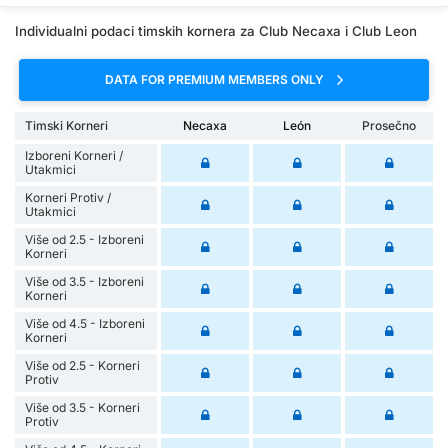
Individualni podaci timskih kornera za Club Necaxa i Club Leon
DATA FOR PREMIUM MEMBERS ONLY
Timski Korneri
Necaxa
León
Prosečno
Izboreni Korneri /
Utakmici
Korneri Protiv /
Utakmici
Više od 2.5 - Izboreni
Korneri
Više od 3.5 - Izboreni
Korneri
Više od 4.5 - Izboreni
Korneri
Više od 2.5 - Korneri
Protiv
Više od 3.5 - Korneri
Protiv