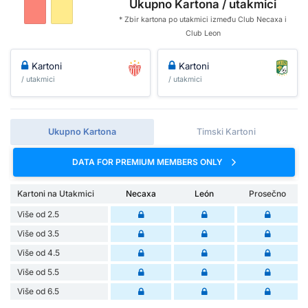
Ukupno Kartona / utakmici
* Zbir kartona po utakmici između Club Necaxa i
Club Leon
Kartoni
Kartoni
/ utakmici
/ utakmici
Ukupno Kartona
Timski Kartoni
DATA FOR PREMIUM MEMBERS ONLY
Kartoni na Utakmici
Necaxa
León
Prosečno
Više od 2.5
Više od 3.5
Više od 4.5
Više od 5.5
Više od 6.5