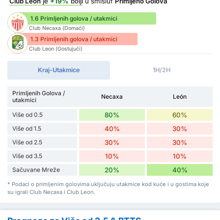
Club Leon
je
+19%
bolji
u smisluf
Primljeno Golova
1.6 Primljenih golova / utakmici
Club Necaxa (Domaći)
1.3 Primljenih golova / utakmici
Club Leon (Gostujući)
Kraj-Utakmice
1H/2H
Primljenih Golova /
Necaxa
León
utakmici
Više od 0.5
80%
60%
Više od 1.5
40%
30%
Više od 2.5
30%
30%
Više od 3.5
10%
10%
Sačuvane Mreže
20%
40%
* Podaci o primljenim golovima uključuju utakmice kod kuće i u gostima koje
su igrali Club Necaxa i Club Leon.