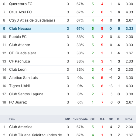
Queretaro FC
6
3
67%
5
4
1
6
3.00
Cruz Azul FC
7
3
67%
7
6
1
6
4.33
CSyD Atlas de Guadalajara
8
3
67%
4
4
0
6
2.67
Club Necaxa
9
3
67%
5
5
0
6
3.33
Puebla FC
10
3
33%
3
3
0
4
2.00
Club Atlante
11
3
33%
5
5
0
4
3.33
CD Guadalajara
12
3
33%
2
3
-1
4
1.67
CF Pachuca
13
3
33%
4
3
1
3
2.33
Club Leon
14
3
33%
3
4
-1
3
2.33
Atletico San Luis
15
3
0%
4
5
-1
2
3.00
Tigres UANL
16
3
0%
5
8
-3
1
4.33
Club Santos Laguna
17
3
0%
2
7
-5
0
3.00
FC Juarez
18
3
0%
1
7
-6
0
2.67
Tim
MP
% Pobeda
GF
GA
GD
B.
Pros.
Club America
1
3
67%
5
1
4
7
2.00
Club Tijuana Xoloitzcuintles de Caliente
2
3
67%
4
1
3
7
1.67