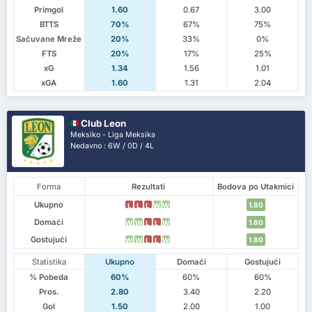
Primgol
1.60
0.67
3.00
BTTS
70%
67%
75%
Sačuvane Mreže
20%
33%
0%
FTS
20%
17%
25%
xG
1.34
1.56
1.01
xGA
1.60
1.31
2.04
Club Leon
Meksiko - Liga Meksika
Nedavno : 6W / 0D / 4L
Forma
Rezultati
Bodova po Utakmici
Ukupno
1.80
L
L
L
W
W
Domaći
1.80
W
W
L
L
W
Gostujući
1.80
W
W
L
L
W
Statistika
Ukupno
Domaći
Gostujući
% Pobeda
60%
60%
60%
Pros.
2.80
3.40
2.20
Gol
1.50
2.00
1.00