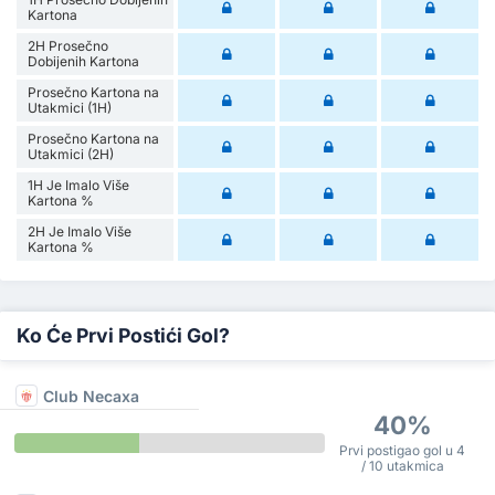
Kartona
2H Prosečno
Dobijenih Kartona
Prosečno Kartona na
Utakmici (1H)
Prosečno Kartona na
Utakmici (2H)
1H Je Imalo Više
Kartona %
2H Je Imalo Više
Kartona %
Ko Će Prvi Postići Gol?
Club Necaxa
40%
Prvi postigao gol u 4
/ 10 utakmica