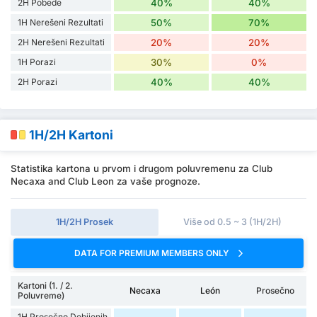
2H Pobede
40%
40%
1H Nerešeni Rezultati
50%
70%
2H Nerešeni Rezultati
20%
20%
1H Porazi
30%
0%
2H Porazi
40%
40%
1H/2H Kartoni
Statistika kartona u prvom i drugom poluvremenu za Club
Necaxa and Club Leon za vaše prognoze.
1H/2H Prosek
Više od 0.5 ~ 3 (1H/2H)
DATA FOR PREMIUM MEMBERS ONLY
Kartoni (1. / 2.
Necaxa
León
Prosečno
Poluvreme)
1H Prosečno Dobijenih