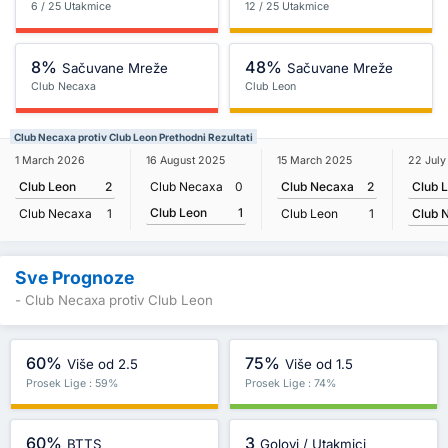
6 / 25 Utakmice
12 / 25 Utakmice
8%
48%
Sačuvane Mreže
Sačuvane Mreže
Club Necaxa
Club Leon
Club Necaxa protiv Club Leon Prethodni Rezultati
22 Jul
1 March 2026
16 August 2025
15 March 2025
Club 
Club Leon
2
Club Necaxa
0
Club Necaxa
2
Club Leon
1
Club 
Club Necaxa
1
Club Leon
1
Sve Prognoze
- Club Necaxa protiv Club Leon
60%
75%
Više od 2.5
Više od 1.5
Prosek Lige : 59%
Prosek Lige : 74%
60%
3
BTTS
Golovi / Utakmici