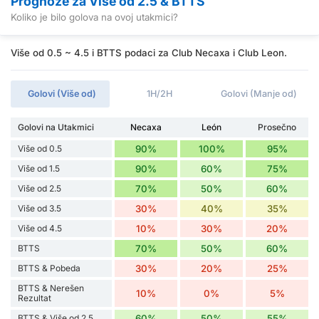
Prognoze za Više od 2.5 & BTTS
Koliko je bilo golova na ovoj utakmici?
Više od 0.5 ~ 4.5 i BTTS podaci za Club Necaxa i Club Leon.
Golovi (Više od)
1H/2H
Golovi (Manje od)
Golovi na Utakmici
Necaxa
León
Prosečno
Više od 0.5
90%
100%
95%
Više od 1.5
90%
60%
75%
Više od 2.5
70%
50%
60%
Više od 3.5
30%
40%
35%
Više od 4.5
10%
30%
20%
BTTS
70%
50%
60%
BTTS & Pobeda
30%
20%
25%
BTTS & Nerešen
10%
0%
5%
Rezultat
BTTS & Više od 2.5
60%
50%
55%