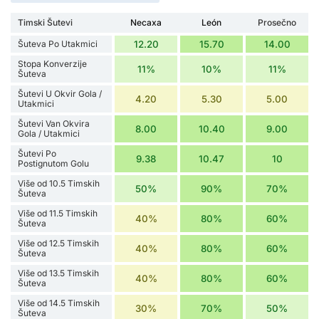
Timski Šutevi
Necaxa
León
Prosečno
Šuteva Po Utakmici
12.20
15.70
14.00
Stopa Konverzije
11%
10%
11%
Šuteva
Šutevi U Okvir Gola /
4.20
5.30
5.00
Utakmici
Šutevi Van Okvira
8.00
10.40
9.00
Gola / Utakmici
Šutevi Po
9.38
10.47
10
Postignutom Golu
Više od 10.5 Timskih
50%
90%
70%
Šuteva
Više od 11.5 Timskih
40%
80%
60%
Šuteva
Više od 12.5 Timskih
40%
80%
60%
Šuteva
Više od 13.5 Timskih
40%
80%
60%
Šuteva
Više od 14.5 Timskih
30%
70%
50%
Šuteva