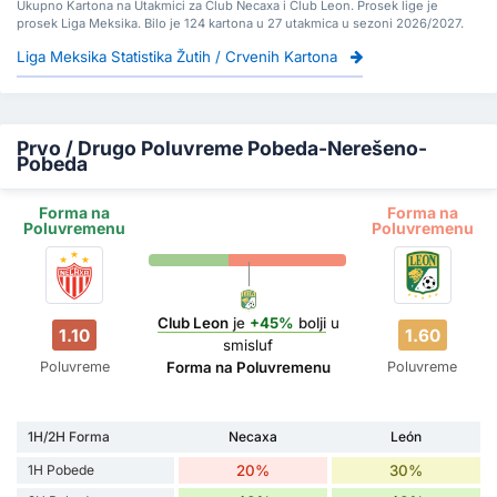
Ukupno Kartona na Utakmici za Club Necaxa i Club Leon. Prosek lige je
prosek Liga Meksika. Bilo je 124 kartona u 27 utakmica u sezoni 2026/2027.
Liga Meksika Statistika Žutih / Crvenih Kartona
Prvo / Drugo Poluvreme Pobeda-Nerešeno-
Pobeda
Forma na
Forma na
Poluvremenu
Poluvremenu
Club Leon
je
+45%
bolji
u
1.10
1.60
smisluf
Poluvreme
Poluvreme
Forma na Poluvremenu
1H/2H Forma
Necaxa
León
1H Pobede
20%
30%