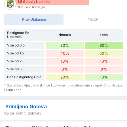
1.5 Golovi / Utakmici
Club Leon (Gostujući)
Kraj-Utakmice
1H/2H
Postignuto Po
Necaxa
León
Utakmici
Više od 0.5
80%
90%
Više od 1.5
40%
50%
Više od 2.5
10%
10%
Više od 3.5
0%
0%
Bez Postignutog Gola
20%
10%
* Statistika uključuje utakmice kod kuće i u gostima koje su igrali Club Necaxa
i Club Leon.
Primljeno Golova
Ko će primiti golove?