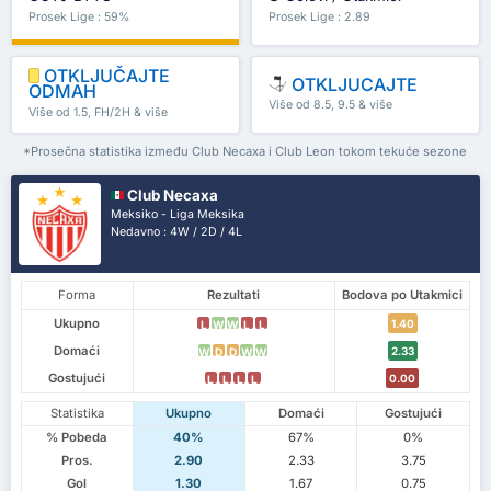
Prosek Lige : 59%
Prosek Lige : 2.89
OTKLJUČAJTE
OTKLJUCAJTE
ODMAH
Više od 8.5, 9.5 & više
Više od 1.5, FH/2H & više
*Prosečna statistika između Club Necaxa i Club Leon tokom tekuće sezone
Club Necaxa
Meksiko - Liga Meksika
Nedavno : 4W / 2D / 4L
Forma
Rezultati
Bodova po Utakmici
Ukupno
1.40
L
W
W
L
L
Domaći
2.33
W
D
D
W
W
Gostujući
0.00
L
L
L
L
Statistika
Ukupno
Domaći
Gostujući
% Pobeda
40%
67%
0%
Pros.
2.90
2.33
3.75
Gol
1.30
1.67
0.75