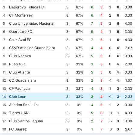
Deportivo Toluca FC
3
3
67%
6
3
3
6
3.00
CF Monterrey
4
3
67%
6
4
2
6
3.33
Club Universidad Nacional
5
3
67%
7
5
2
6
4.00
Queretaro FC
6
3
67%
5
4
1
6
3.00
Cruz Azul FC
7
3
67%
7
6
1
6
4.33
CSyD Atlas de Guadalajara
8
3
67%
4
4
0
6
2.67
Club Necaxa
9
3
67%
5
5
0
6
3.33
Puebla FC
10
3
33%
3
3
0
4
2.00
Club Atlante
11
3
33%
5
5
0
4
3.33
CD Guadalajara
12
3
33%
2
3
-1
4
1.67
CF Pachuca
13
3
33%
4
3
1
3
2.33
Club Leon
14
3
33%
3
4
-1
3
2.33
Atletico San Luis
15
3
0%
4
5
-1
2
3.00
Tigres UANL
16
3
0%
5
8
-3
1
4.33
Club Santos Laguna
17
3
0%
2
7
-5
0
3.00
FC Juarez
18
3
0%
1
7
-6
0
2.67