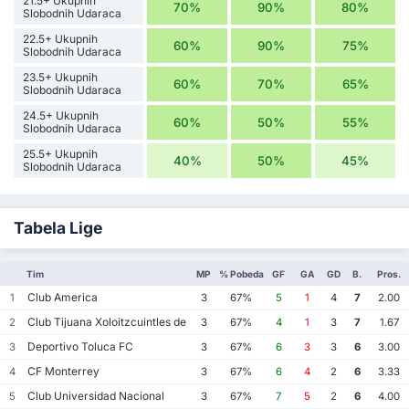
21.5+ Ukupnih
70%
90%
80%
Slobodnih Udaraca
22.5+ Ukupnih
60%
90%
75%
Slobodnih Udaraca
23.5+ Ukupnih
60%
70%
65%
Slobodnih Udaraca
24.5+ Ukupnih
60%
50%
55%
Slobodnih Udaraca
25.5+ Ukupnih
40%
50%
45%
Slobodnih Udaraca
Tabela Lige
Tim
MP
% Pobeda
GF
GA
GD
B.
Pros.
Club America
1
3
67%
5
1
4
7
2.00
Club Tijuana Xoloitzcuintles de Caliente
2
3
67%
4
1
3
7
1.67
Deportivo Toluca FC
3
3
67%
6
3
3
6
3.00
CF Monterrey
4
3
67%
6
4
2
6
3.33
Club Universidad Nacional
5
3
67%
7
5
2
6
4.00