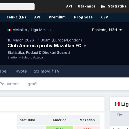
API
Utakmice
Statistika
Тенис (EN)
API
Premium
Prognoza
CSV
/
Liga Meksika
Poslednji H2H
Meksiko
16 March 2026 - 1:00am (Europe/London)
Club America protiv Mazatlan FC
Statistika, Podaci & Direktni Susreti
Stadion -
Estadio Azteca
abeli
Kvote
Strimovi / TV
Poluvreme
Igrači
Lig
Tim
Statistika
América
Mazatlán