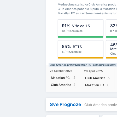
Međusobna statistika Club America protiv 
Club America pobedio 8 puta, a Mazatlan 
Mazatlan FC su završene nerešenim rezul
91%
82
Više od 1.5
10 / 11 Utakmice
9 / 1
45
55%
BTTS
Mre
6 / 11 Utakmice
Club
Club America protiv Mazatlan FC Prethodni Rezultati
25 October 2025
20 April 2025
Mazatlan FC
2
Club America
5
Club America
2
Mazatlan FC
0
Sve Prognoze
- Club America proti