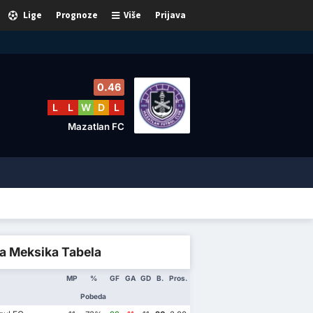
Lige
Prognoze
Više
Prijava
0.46
L
L
W
D
L
Mazatlan FC
a Meksika Tabela
MP
%
GF
GA
GD
B.
Pros.
Pobeda