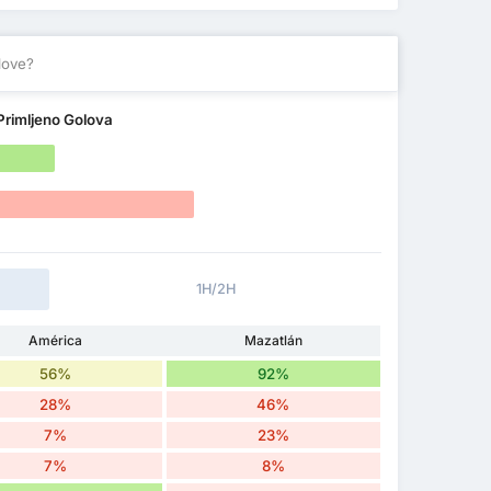
love?
Primljeno Golova
1H/2H
América
Mazatlán
56%
92%
28%
46%
7%
23%
7%
8%