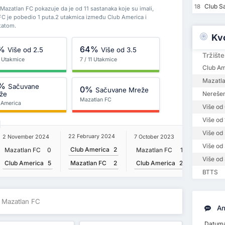
Club S
18
Mazatlan FC pokazuje da je od 11 sastanaka koje su imali,
FC je pobedio 1 puta.2 utakmica između Club America i
tatom.
Kv
%
64%
Više od 2.5
Više od 3.5
Tržište
1 Utakmice
7 / 11 Utakmice
Club A
Mazatl
%
Sačuvane
0%
Sačuvane Mreže
že
Nerešen
Mazatlan FC
 America
Više od 
Više od 
Više od 
22 February 2024
2 November 2024
7 October 2023
29 Janua
Više od 
Club America
2
Mazatlan FC
0
Mazatlan FC
1
Club Am
Više od 
Club America
5
Club America
2
Mazatlan FC
2
Mazatla
BTTS
v Mazatlan FC
An
Datuma