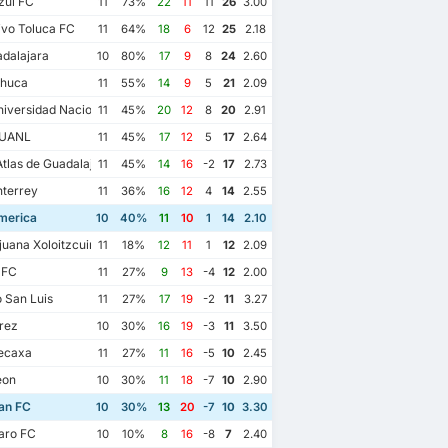
zul FC
11
73%
22
11
11
26
3.00
vo Toluca FC
11
64%
18
6
12
25
2.18
dalajara
10
80%
17
9
8
24
2.60
huca
11
55%
14
9
5
21
2.09
iversidad Nacional
11
45%
20
12
8
20
2.91
 UANL
11
45%
17
12
5
17
2.64
las de Guadalajara
11
45%
14
16
-2
17
2.73
terrey
11
36%
16
12
4
14
2.55
merica
10
40%
11
10
1
14
2.10
juana Xoloitzcuintles de Caliente
11
18%
12
11
1
12
2.09
 FC
11
27%
9
13
-4
12
2.00
o San Luis
11
27%
17
19
-2
11
3.27
rez
10
30%
16
19
-3
11
3.50
ecaxa
11
27%
11
16
-5
10
2.45
eon
10
30%
11
18
-7
10
2.90
an FC
10
30%
13
20
-7
10
3.30
aro FC
10
10%
8
16
-8
7
2.40