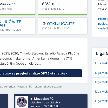
63%
Više od 1.5
BTTS
Mazatl
Lige : 78%
Prosek Lige : 57%
završ
Pošto 
KLJUČAJTE
OTKLJUCAJTE
pogled
AH
Više od 8.5, 9.5 & više
sledeć
1.5, FH/2H & više
Liga 
2025/2026, 11. kolo Stadion: Estadio Azteca Ključne
orna domaćinska forma: Amerika na domu ima 71%
tujući tim (pobednički po...
Liga Mek
Liga Mek
platno) za pregled analize GPT5 statistike »
Liga Mek
lub America i Mazatlan FC tokom tekuće sezone
Liga Mek
Mazatlan FC
Liga Meks
Meksiko - Liga Meksika
Nedavno : 1W / 3D / 9L