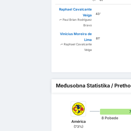
Raphael Cavalcante
43'
Veiga
Paul Brian Rodríguez
Bravo
Vinícius Moreira de
81'
Lima
Raphael Cavalcante
Veiga
Međusobna Statistika / Pretho
8 Pobede
América
(73%)