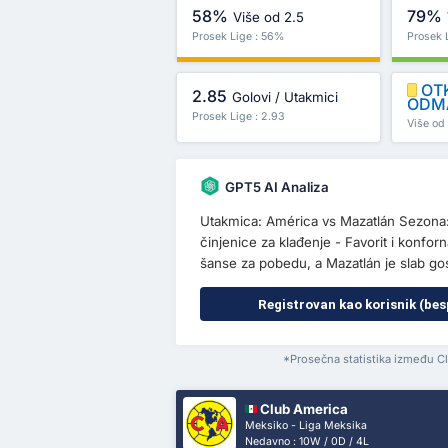
58%
79%
Više od 2.5
Prosek Lige : 56%
Prosek 
OT
2.85
Golovi / Utakmici
ODM
Prosek Lige : 2.93
Više od 
GPT5 AI Analiza
Utakmica: América vs Mazatlán Sezona: 
činjenice za klađenje - Favorit i konf
šanse za pobedu, a Mazatlán je slab gos
Registrovan kao korisnik (bes
*Prosečna statistika između C
Club America
Meksiko - Liga Meksika
Nedavno : 10W / 0D / 4L