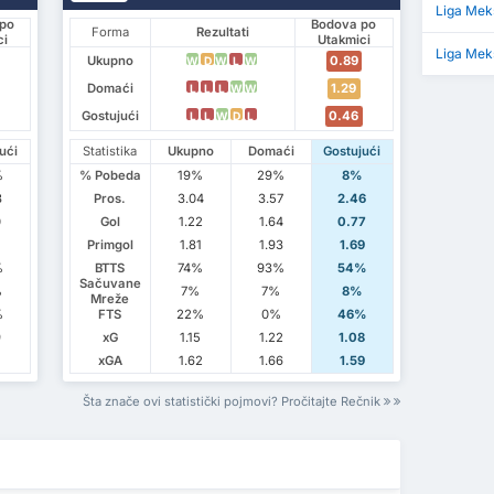
Liga Mek
po
Bodova po
Forma
Rezultati
ci
Utakmici
Liga Mek
Ukupno
0.89
W
D
W
L
W
Domaći
1.29
L
L
L
W
W
Gostujući
0.46
L
L
W
D
L
ući
Statistika
Ukupno
Domaći
Gostujući
%
% Pobeda
19%
29%
8%
3
Pros.
3.04
3.57
2.46
0
Gol
1.22
1.64
0.77
Primgol
1.81
1.93
1.69
%
BTTS
74%
93%
54%
Sačuvane
%
7%
7%
8%
Mreže
%
FTS
22%
0%
46%
9
xG
1.15
1.22
1.08
xGA
1.62
1.66
1.59
Šta znače ovi statistički pojmovi? Pročitajte Rečnik