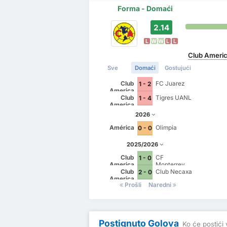
Forma - Domaći
2.14
L
W
W
L
L
Club Ameri
Sve
Domaći
Gostujući
Club
FC Juarez
1 - 2
America
Club
Tigres UANL
1 - 4
America
2026
América
Olimpia
0 - 0
2025/2026
Club
CF
1 - 0
America
Monterrey
Club
Club Necaxa
2 - 0
America
Prošli
Naredni
Postignuto Golova
Ko će postići 