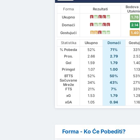
Bodova 
Forma
Rezultati
Utakmi
Ukupno
1.76
L
W
L
L
W
Domaći
2.14
L
W
W
L
L
Gostujući
1.40
D
D
L
W
W
Statistika
Ukupno
Domaći
Gostuj
% Pobeda
52%
71%
33
Pros.
2.66
2.79
2.5
Gol
1.59
1.79
1.4
Primgol
1.07
1.00
1.13
BTTS
52%
50%
53
Sačuvane
34%
43%
27
Mreže
FTS
21%
7%
33
xG
1.53
1.79
1.2
xGA
1.05
0.94
1.16
Forma - Ko Će Pobediti?