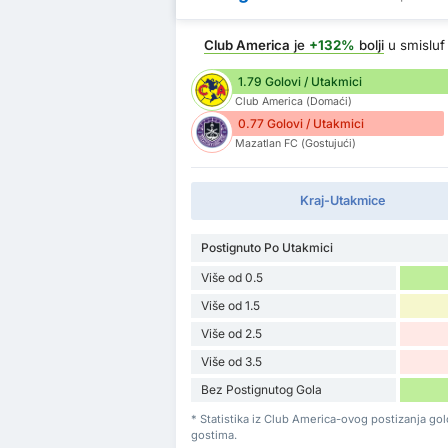
Club America
je
+132%
bolji
u smislu
1.79 Golovi / Utakmici
Club America (Domaći)
0.77 Golovi / Utakmici
Mazatlan FC (Gostujući)
Kraj-Utakmice
Postignuto Po Utakmici
Više od 0.5
Više od 1.5
Više od 2.5
Više od 3.5
Bez Postignutog Gola
* Statistika iz Club America-ovog postizanja g
gostima.