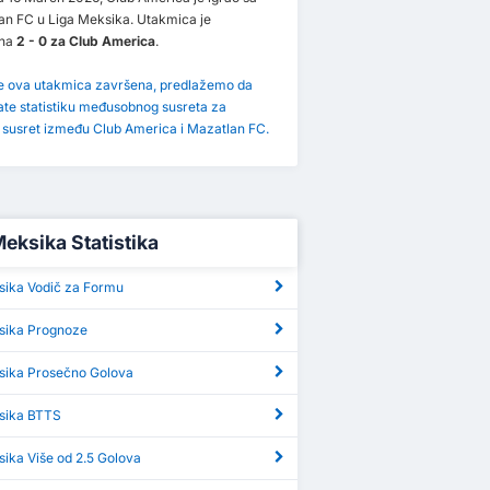
an FC u Liga Meksika. Utakmica je
ena
2 - 0 za Club America
.
je ova utakmica završena, predlažemo da
ate statistiku međusobnog susreta za
i susret između Club America i Mazatlan FC.
Meksika Statistika
sika Vodič za Formu
sika Prognoze
sika Prosečno Golova
sika BTTS
ika Više od 2.5 Golova