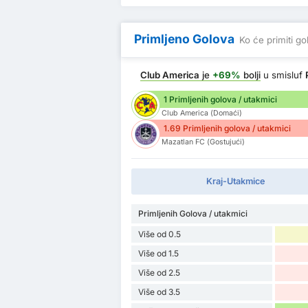
Primljeno Golova
Ko će primiti go
Club America
je
+69%
bolji
u smisluf
1 Primljenih golova / utakmici
Club America (Domaći)
1.69 Primljenih golova / utakmici
Mazatlan FC (Gostujući)
Kraj-Utakmice
Primljenih Golova / utakmici
Više od 0.5
Više od 1.5
Više od 2.5
Više od 3.5