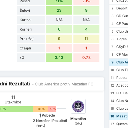
Cruz A
71%
29%
1
Posed
Deporti
2
23
9
Šutevi
CD Gua
3
N/A
N/A
Kartoni
CF Pac
4
6
4
Korneri
Club Un
5
9
11
Prekršaji
Tigres
6
CSyD At
7
1
1
Ofsajdi
CF Mon
8
3.43
0.78
xG
Club A
9
Club Ti
10
Puebla
11
dni Rezultati
- Club America protiv Mazatlan FC
Atletic
12
FC Jua
13
11
Club N
14
Utakmice
Club L
15
73%
18%
9%
1 Pobede
Mazatl
16
Mazatlán
2 Nerešeni Rezultati
(9%)
Queret
17
(18%)