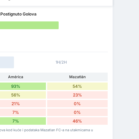
f
Postignuto Golova
1H/2H
América
Mazatlán
93%
54%
56%
23%
21%
0%
7%
0%
7%
46%
olova kod kuće i podataka Mazatlan FC-a na utakmicama u