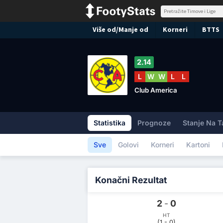
Više od/Manje od
Korneri
BTTS
2.14
L
W
W
L
L
Club America
Statistika
Prognoze
Stanje Na T
Sve
Golovi
Korneri
Kartoni
Konačni Rezultat
2
-
0
HT
(1 - 0)