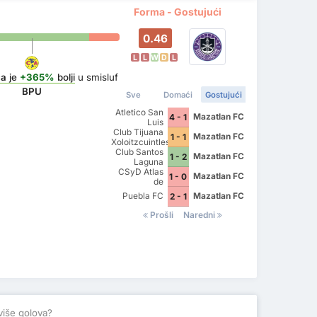
Forma - Gostujući
0.46
L
L
W
D
L
ca
je
+365%
bolji
u smisluf
BPU
Sve
Domaći
Gostujući
Atletico San
Mazatlan FC
4 - 1
Luis
Club Tijuana
Mazatlan FC
1 - 1
Xoloitzcuintles
Club Santos
de Caliente
Mazatlan FC
1 - 2
Laguna
CSyD Atlas
Mazatlan FC
1 - 0
de
Guadalajara
Puebla FC
Mazatlan FC
2 - 1
Prošli
Naredni
više golova?