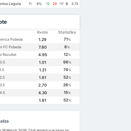
antos Laguna
11
9%
12
29
-17
5
3.73
ote
Kvote
Statistika
71
merica Pobeda
1.29
%
8
an FC Pobeda
7.80
%
12
i Rezultat
4.95
%
96
0.5
1.01
%
74
1.5
1.21
%
52
2.5
1.61
%
ry 2023
27 August 2022
17 February 2022
12 September 2021
26
3.5
2.70
%
erica
6
Mazatlan FC
1
Mazatlan FC
2
Club America
2
15
4.5
4.30
%
Club America
3
n FC
0
Club America
1
Mazatlan FC
0
52
1.91
%
aliza
 16 March 2026, Club America je igrao sa