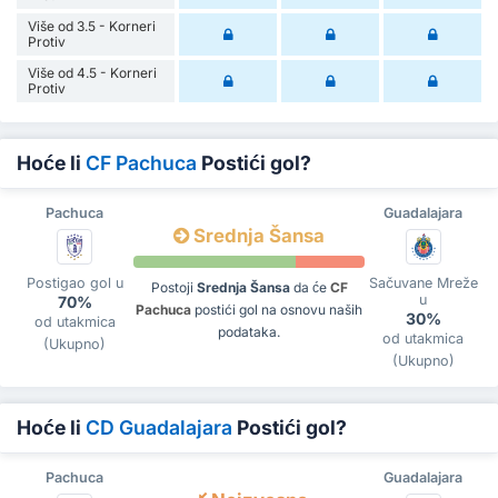
Više od 3.5 - Korneri
Protiv
Više od 4.5 - Korneri
Protiv
Hoće li
CF Pachuca
Postići gol?
Pachuca
Guadalajara
Srednja Šansa
Postigao gol u
Sačuvane Mreže
Postoji
Srednja Šansa
da će
CF
u
70%
Pachuca
postići gol na osnovu naših
30%
od utakmica
podataka.
od utakmica
(Ukupno)
(Ukupno)
Hoće li
CD Guadalajara
Postići gol?
Pachuca
Guadalajara