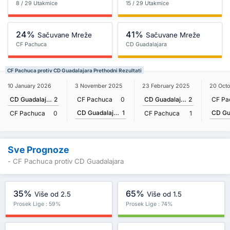
8 / 29 Utakmice
15 / 29 Utakmice
24%
41%
Sačuvane Mreže
Sačuvane Mreže
CF Pachuca
CD Guadalajara
CF Pachuca protiv CD Guadalajara Prethodni Rezultati
10 January 2026
3 November 2025
23 February 2025
20 Oct
CD Guadalajara
2
CF Pachuca
0
CD Guadalajara
2
CF Pa
CD Guadalajara
1
CF Pachuca
0
CF Pachuca
1
Sve Prognoze
- CF Pachuca protiv CD Guadalajara
35%
65%
Više od 2.5
Više od 1.5
Prosek Lige : 59%
Prosek Lige : 74%