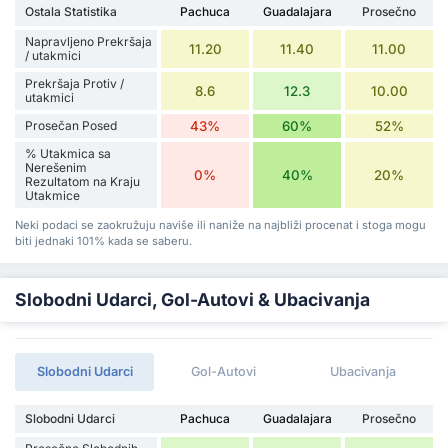
Ostala Statistika
Pachuca
Guadalajara
Prosečno
Napravljeno Prekršaja
11.20
11.40
11.00
/ utakmici
Prekršaja Protiv /
8.6
12.3
10.00
utakmici
Prosečan Posed
43%
60%
52%
% Utakmica sa
Nerešenim
0%
40%
20%
Rezultatom na Kraju
Utakmice
Neki podaci se zaokružuju naviše ili naniže na najbliži procenat i stoga mogu
biti jednaki 101% kada se saberu.
Slobodni Udarci, Gol-Autovi & Ubacivanja
Slobodni Udarci
Gol-Autovi
Ubacivanja
Slobodni Udarci
Pachuca
Guadalajara
Prosečno