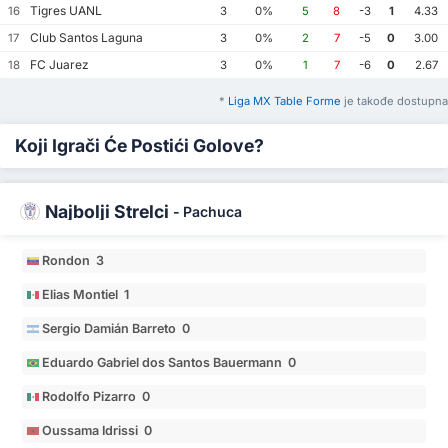
Tigres UANL
16
3
0%
5
8
-3
1
4.33
Club Santos Laguna
17
3
0%
2
7
-5
0
3.00
FC Juarez
18
3
0%
1
7
-6
0
2.67
*
Liga MX Table Forme
je takođe dostupna
Koji Igrači Će Postići Golove?
Najbolji Strelci
-
Pachuca
Rondon 3
Elias Montiel 1
Sergio Damián Barreto 0
Eduardo Gabriel dos Santos Bauermann 0
Rodolfo Pizarro 0
Oussama Idrissi 0