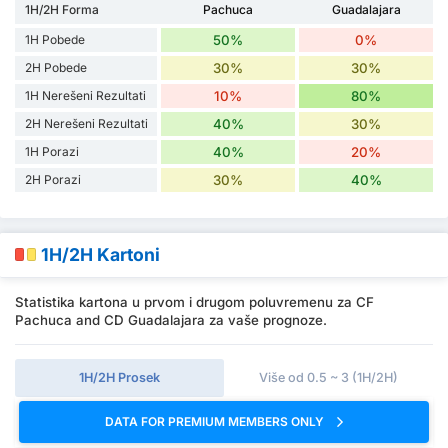
1H/2H Forma
Pachuca
Guadalajara
1H Pobede
50%
0%
2H Pobede
30%
30%
1H Nerešeni Rezultati
10%
80%
2H Nerešeni Rezultati
40%
30%
1H Porazi
40%
20%
2H Porazi
30%
40%
1H/2H Kartoni
Statistika kartona u prvom i drugom poluvremenu za CF
Pachuca and CD Guadalajara za vaše prognoze.
1H/2H Prosek
Više od 0.5 ~ 3 (1H/2H)
DATA FOR PREMIUM MEMBERS ONLY