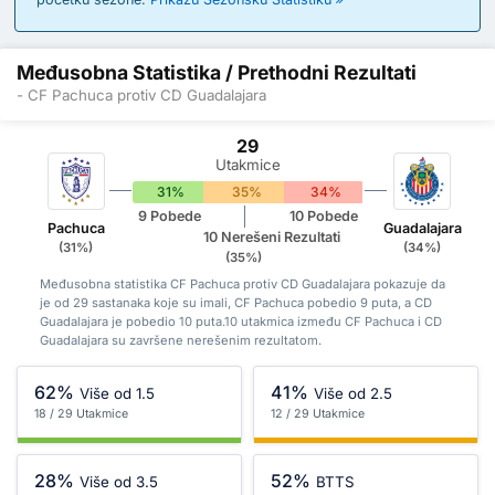
Međusobna Statistika / Prethodni Rezultati
- CF Pachuca protiv CD Guadalajara
29
Utakmice
31%
35%
34%
9 Pobede
10 Pobede
Pachuca
Guadalajara
10 Nerešeni Rezultati
(31%)
(34%)
(35%)
Međusobna statistika CF Pachuca protiv CD Guadalajara pokazuje da
je od 29 sastanaka koje su imali, CF Pachuca pobedio 9 puta, a CD
Guadalajara je pobedio 10 puta.10 utakmica između CF Pachuca i CD
Guadalajara su završene nerešenim rezultatom.
62%
41%
Više od 1.5
Više od 2.5
18 / 29 Utakmice
12 / 29 Utakmice
28%
52%
Više od 3.5
BTTS