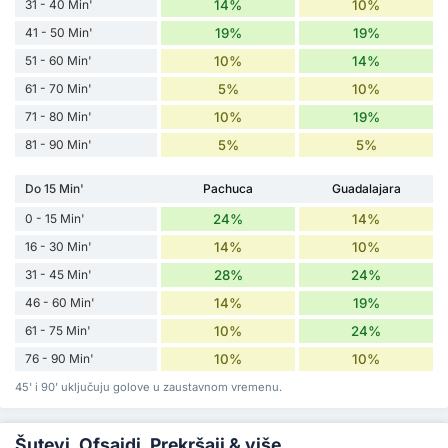
31 - 40 Min'
14%
10%
41 - 50 Min'
19%
19%
51 - 60 Min'
10%
14%
61 - 70 Min'
5%
10%
71 - 80 Min'
10%
19%
81 - 90 Min'
5%
5%
Do 15 Min'
Pachuca
Guadalajara
0 - 15 Min'
24%
14%
16 - 30 Min'
14%
10%
31 - 45 Min'
28%
24%
46 - 60 Min'
14%
19%
61 - 75 Min'
10%
24%
76 - 90 Min'
10%
10%
45' i 90' uključuju golove u zaustavnom vremenu.
Šutevi, Ofsajdi, Prekršaji & više