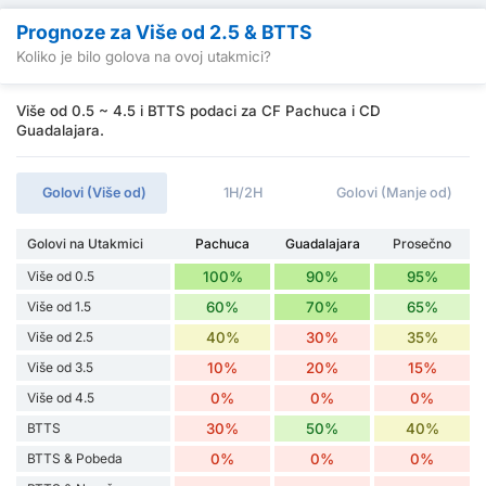
Prognoze za Više od 2.5 & BTTS
Koliko je bilo golova na ovoj utakmici?
Više od 0.5 ~ 4.5 i BTTS podaci za CF Pachuca i CD
Guadalajara.
Golovi (Više od)
1H/2H
Golovi (Manje od)
Golovi na Utakmici
Pachuca
Guadalajara
Prosečno
Više od 0.5
100%
90%
95%
Više od 1.5
60%
70%
65%
Više od 2.5
40%
30%
35%
Više od 3.5
10%
20%
15%
Više od 4.5
0%
0%
0%
BTTS
30%
50%
40%
BTTS & Pobeda
0%
0%
0%