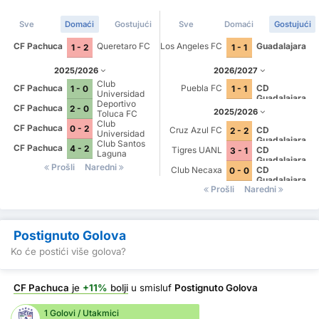
Sve
Domaći
Gostujući
Sve
Domaći
Gostujući
CF Pachuca
Queretaro FC
Los Angeles FC
Guadalajara
1 - 2
1 - 1
2025/2026
2026/2027
Club
CF Pachuca
Puebla FC
CD
1 - 0
1 - 1
Universidad
Guadalajara
Nacional
Deportivo
CF Pachuca
2 - 0
2025/2026
Toluca FC
Club
CF Pachuca
0 - 2
Cruz Azul FC
CD
2 - 2
Universidad
Guadalajara
Nacional
Club Santos
CF Pachuca
4 - 2
Tigres UANL
CD
3 - 1
Laguna
Guadalajara
Prošli
Naredni
Club Necaxa
CD
0 - 0
Guadalajara
Prošli
Naredni
Postignuto Golova
Ko će postići više golova?
CF Pachuca
je
+11%
bolji
u smisluf
Postignuto Golova
1 Golovi / Utakmici