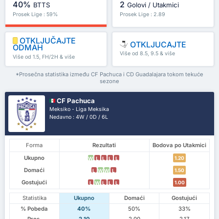
40%
2
BTTS
Golovi / Utakmici
Prosek Lige : 59%
Prosek Lige : 2.89
OTKLJUČAJTE
OTKLJUCAJTE
ODMAH
Više od 8.5, 9.5 & više
Više od 1.5, FH/2H & više
*Prosečna statistika između CF Pachuca i CD Guadalajara tokom tekuće
sezone
CF Pachuca
Meksiko - Liga Meksika
Nedavno : 4W / 0D / 6L
Forma
Rezultati
Bodova po Utakmici
Ukupno
1.20
W
L
L
L
L
Domaći
1.50
L
W
W
L
Gostujući
1.00
L
W
L
L
L
Statistika
Ukupno
Domaći
Gostujući
% Pobeda
40%
50%
33%