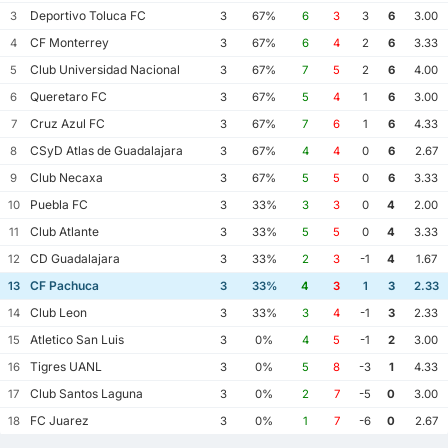
Deportivo Toluca FC
3
3
67%
6
3
3
6
3.00
CF Monterrey
4
3
67%
6
4
2
6
3.33
Club Universidad Nacional
5
3
67%
7
5
2
6
4.00
Queretaro FC
6
3
67%
5
4
1
6
3.00
Cruz Azul FC
7
3
67%
7
6
1
6
4.33
CSyD Atlas de Guadalajara
8
3
67%
4
4
0
6
2.67
Club Necaxa
9
3
67%
5
5
0
6
3.33
Puebla FC
10
3
33%
3
3
0
4
2.00
Club Atlante
11
3
33%
5
5
0
4
3.33
CD Guadalajara
12
3
33%
2
3
-1
4
1.67
CF Pachuca
13
3
33%
4
3
1
3
2.33
Club Leon
14
3
33%
3
4
-1
3
2.33
Atletico San Luis
15
3
0%
4
5
-1
2
3.00
Tigres UANL
16
3
0%
5
8
-3
1
4.33
Club Santos Laguna
17
3
0%
2
7
-5
0
3.00
FC Juarez
18
3
0%
1
7
-6
0
2.67