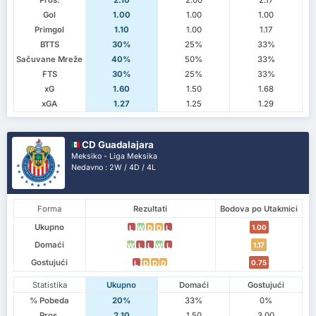
Pros.
2.10
2.00
2.17
Gol
1.00
1.00
1.00
Primgol
1.10
1.00
1.17
BTTS
30%
25%
33%
Sačuvane Mreže
40%
50%
33%
FTS
30%
25%
33%
xG
1.60
1.50
1.68
xGA
1.27
1.25
1.29
CD Guadalajara
Meksiko - Liga Meksika
Nedavno : 2W / 4D / 4L
Forma
Rezultati
Bodova po Utakmici
Ukupno
1.00
L
W
D
D
L
Domaći
1.17
W
L
L
W
L
Gostujući
0.75
L
D
D
D
Statistika
Ukupno
Domaći
Gostujući
% Pobeda
20%
33%
0%
Pros.
2.10
1.50
3.00