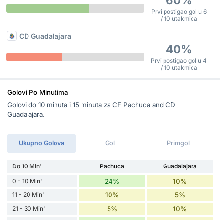
60%
Prvi postigao gol u 6
/ 10 utakmica
CD Guadalajara
40%
Prvi postigao gol u 4
/ 10 utakmica
Golovi Po Minutima
Golovi do 10 minuta i 15 minuta za CF Pachuca and CD
Guadalajara.
Ukupno Golova
Gol
Primgol
Do 10 Min'
Pachuca
Guadalajara
0 - 10 Min'
24%
10%
11 - 20 Min'
10%
5%
21 - 30 Min'
5%
10%