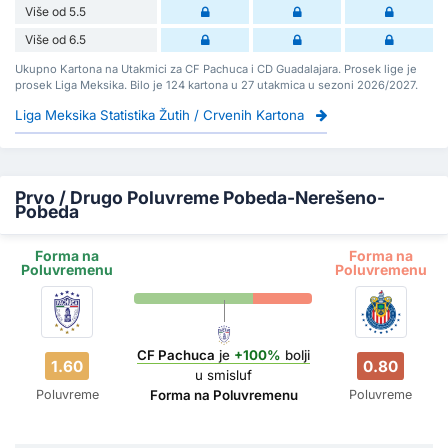
Više od 5.5
Više od 6.5
Ukupno Kartona na Utakmici za CF Pachuca i CD Guadalajara. Prosek lige je
prosek Liga Meksika. Bilo je 124 kartona u 27 utakmica u sezoni 2026/2027.
Liga Meksika Statistika Žutih / Crvenih Kartona
Prvo / Drugo Poluvreme Pobeda-Nerešeno-
Pobeda
Forma na
Forma na
Poluvremenu
Poluvremenu
CF Pachuca
je
+100%
bolji
1.60
0.80
u smisluf
Poluvreme
Poluvreme
Forma na Poluvremenu