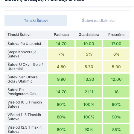
Timski Šutevi
Šutevi na Utakmici
Timski Šutevi
Pachuca
Guadalajara
Prosečno
Šuteva Po Utakmici
14.70
19.00
17.00
Stopa Konverzije
7%
5%
6%
Šuteva
Šutevi U Okvir Gola /
4.80
5.70
5.00
Utakmici
Šutevi Van Okvira
9.90
13.30
12.00
Gola / Utakmici
Šutevi Po
14.70
21.11
18
Postignutom Golu
Više od 10.5 Timskih
80%
100%
90%
Šuteva
Više od 11.5 Timskih
80%
100%
90%
Šuteva
Više od 12.5 Timskih
80%
90%
85%
Šuteva