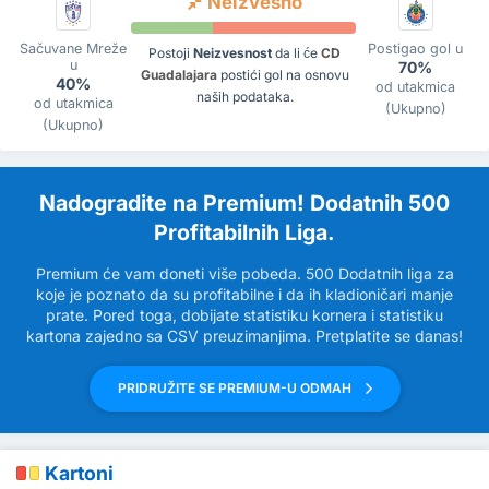
Neizvesno
Sačuvane Mreže
Postigao gol u
Postoji
Neizvesnost
da li će
CD
u
70%
Guadalajara
postići gol na osnovu
40%
od utakmica
naših podataka.
od utakmica
(Ukupno)
(Ukupno)
Nadogradite na Premium! Dodatnih 500
Profitabilnih Liga.
Premium će vam doneti više pobeda. 500 Dodatnih liga za
koje je poznato da su profitabilne i da ih kladioničari manje
prate. Pored toga, dobijate statistiku kornera i statistiku
kartona zajedno sa CSV preuzimanjima. Pretplatite se danas!
PRIDRUŽITE SE PREMIUM-U ODMAH
Kartoni