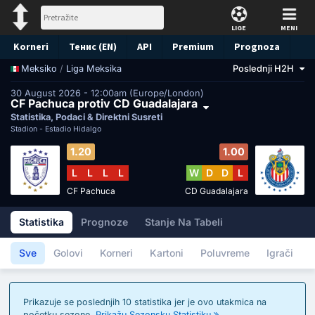
LIGE
MENI
Korneri
Тенис (EN)
API
Premium
Prognoza
/
Liga Meksika
Poslednji H2H
Meksiko
30 August 2026 - 12:00am (Europe/London)
CF Pachuca protiv CD Guadalajara
Statistika, Podaci & Direktni Susreti
Stadion -
Estadio Hidalgo
1.20
1.00
L
L
L
L
W
D
D
L
CF Pachuca
CD Guadalajara
Statistika
Prognoze
Stanje Na Tabeli
Sve
Golovi
Korneri
Kartoni
Poluvreme
Igrači
Prikazuje se poslednjih 10 statistika jer je ovo utakmica na
početku sezone.
Prikažu Sezonsku Statistiku