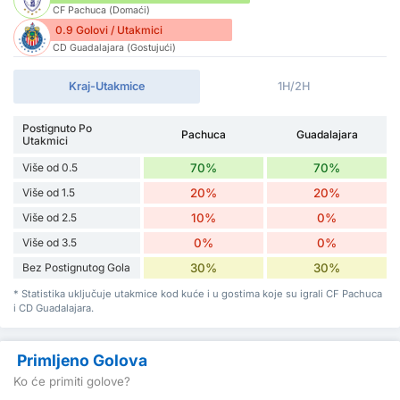
CF Pachuca (Domaći)
0.9 Golovi / Utakmici
CD Guadalajara (Gostujući)
Kraj-Utakmice
1H/2H
Postignuto Po
Pachuca
Guadalajara
Utakmici
Više od 0.5
70%
70%
Više od 1.5
20%
20%
Više od 2.5
10%
0%
Više od 3.5
0%
0%
Bez Postignutog Gola
30%
30%
* Statistika uključuje utakmice kod kuće i u gostima koje su igrali CF Pachuca
i CD Guadalajara.
Primljeno Golova
Ko će primiti golove?