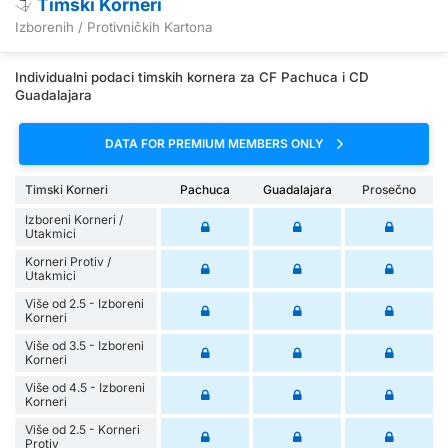
Timski Korneri
Izborenih / Protivničkih Kartona
Individualni podaci timskih kornera za CF Pachuca i CD
Guadalajara
DATA FOR PREMIUM MEMBERS ONLY
Timski Korneri
Pachuca
Guadalajara
Prosečno
Izboreni Korneri /
Utakmici
Korneri Protiv /
Utakmici
Više od 2.5 - Izboreni
Korneri
Više od 3.5 - Izboreni
Korneri
Više od 4.5 - Izboreni
Korneri
Više od 2.5 - Korneri
Protiv