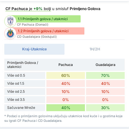
CF Pachuca
je
+9%
bolji
u smisluf
Primljeno Golova
1.1 Primljenih golova / utakmici
CF Pachuca (Domaći)
1.2 Primljenih golova / utakmici
CD Guadalajara (Gostujući)
Kraj-Utakmice
1H/2H
Primljenih Golova /
Pachuca
Guadalajara
utakmici
Više od 0.5
60%
70%
Više od 1.5
40%
40%
Više od 2.5
10%
10%
Više od 3.5
0%
0%
Sačuvane Mreže
40%
30%
* Podaci o primljenim golovima uključuju utakmice kod kuće i u gostima koje
su igrali CF Pachuca i CD Guadalajara.