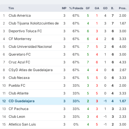
Tim
MP
% Pobeda
GF
GA
GD
B.
Pros.
Club America
1
3
67%
5
1
4
7
2.00
Club Tijuana Xoloitzcuintles de Caliente
2
3
67%
4
1
3
7
1.67
Deportivo Toluca FC
3
3
67%
6
3
3
6
3.00
CF Monterrey
4
3
67%
6
4
2
6
3.33
Club Universidad Nacional
5
3
67%
7
5
2
6
4.00
Queretaro FC
6
3
67%
5
4
1
6
3.00
Cruz Azul FC
7
3
67%
7
6
1
6
4.33
CSyD Atlas de Guadalajara
8
3
67%
4
4
0
6
2.67
Club Necaxa
9
3
67%
5
5
0
6
3.33
Puebla FC
10
3
33%
3
3
0
4
2.00
Club Atlante
11
3
33%
5
5
0
4
3.33
CD Guadalajara
12
3
33%
2
3
-1
4
1.67
CF Pachuca
13
3
33%
4
3
1
3
2.33
Club Leon
14
3
33%
3
4
-1
3
2.33
Atletico San Luis
15
3
0%
4
5
-1
2
3.00