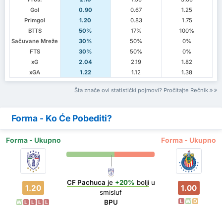
Gol
0.90
0.67
1.25
Primgol
1.20
0.83
1.75
BTTS
50%
17%
100%
Sačuvane Mreže
30%
50%
0%
FTS
30%
50%
0%
xG
2.04
2.19
1.82
xGA
1.22
1.12
1.38
Šta znače ovi statistički pojmovi? Pročitajte Rečnik
Forma - Ko Će Pobediti?
Forma - Ukupno
Forma - Ukupno
CF Pachuca
je
+20%
bolji
u
1.20
1.00
smisluf
L
W
D
BPU
W
L
L
L
L