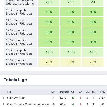
Prosečno Slobodnih
22.3
23.5
23
Udaraca na Utakmici
20.5+ Ukupnih
60%
80%
70%
Slobodnih Udaraca
21.5+ Ukupnih
60%
70%
65%
Slobodnih Udaraca
22.5+ Ukupnih
50%
60%
55%
Slobodnih Udaraca
23.5+ Ukupnih
50%
50%
50%
Slobodnih Udaraca
24.5+ Ukupnih
40%
40%
40%
Slobodnih Udaraca
25.5+ Ukupnih
20%
30%
25%
Slobodnih Udaraca
Tabela Lige
Tim
MP
% Pobeda
GF
GA
GD
B.
Pros.
Club America
1
3
67%
5
1
4
7
2.00
Club Tijuana Xoloitzcuintles de Caliente
2
3
67%
4
1
3
7
1.67