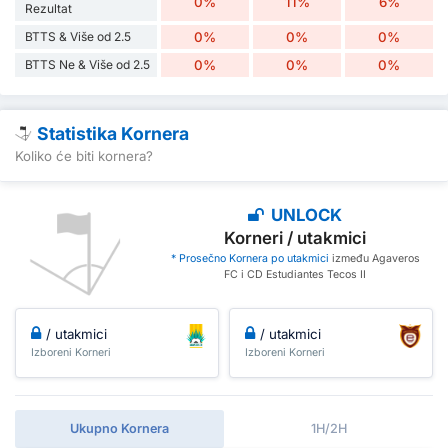
0%
11%
6%
Rezultat
BTTS & Više od 2.5
0%
0%
0%
BTTS Ne & Više od 2.5
0%
0%
0%
Statistika Kornera
Koliko će biti kornera?
UNLOCK
Korneri / utakmici
* Prosečno Kornera po utakmici
između Agaveros
FC i CD Estudiantes Tecos II
/ utakmici
/ utakmici
Izboreni Korneri
Izboreni Korneri
Ukupno Kornera
1H/2H