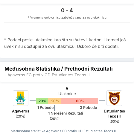
0
-
4
* Vremena golova nisu zabeležavana za ovu utakmicu
* Podaci posle-utakmice kao što su šutevi, kartoni i korneri još
uvek nisu dostupni za ovu utakmicu. Uskoro će biti dodati.
Međusobna Statistika / Prethodni Rezultati
- Agaveros FC protiv CD Estudiantes Tecos II
5
Utakmice
20%
20%
60%
1 Pobede
3 Pobede
Agaveros
Estudiantes
1 Nerešeni Rezultati
Tecos II
(20%)
(20%)
(60%)
Međusobna statistika Agaveros FC protiv CD Estudiantes Tecos II