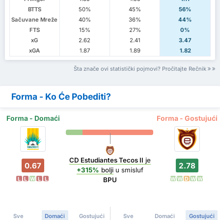
BTTS
50%
45%
56%
Sačuvane Mreže
40%
36%
44%
FTS
15%
27%
0%
xG
2.62
2.41
3.47
xGA
1.87
1.89
1.82
Šta znače ovi statistički pojmovi? Pročitajte Rečnik
Forma - Ko Će Pobediti?
Forma - Domaći
Forma - Gostujući
CD Estudiantes Tecos II
je
0.67
2.78
+315%
bolji
u smisluf
L
L
W
L
L
W
W
D
W
W
BPU
Sve
Domaći
Gostujući
Sve
Domaći
Gostujući