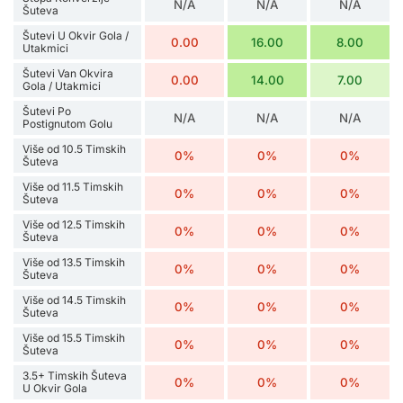
N/A
N/A
N/A
Šuteva
Šutevi U Okvir Gola /
0.00
16.00
8.00
Utakmici
Šutevi Van Okvira
0.00
14.00
7.00
Gola / Utakmici
Šutevi Po
N/A
N/A
N/A
Postignutom Golu
Više od 10.5 Timskih
0%
0%
0%
Šuteva
Više od 11.5 Timskih
0%
0%
0%
Šuteva
Više od 12.5 Timskih
0%
0%
0%
Šuteva
Više od 13.5 Timskih
0%
0%
0%
Šuteva
Više od 14.5 Timskih
0%
0%
0%
Šuteva
Više od 15.5 Timskih
0%
0%
0%
Šuteva
3.5+ Timskih Šuteva
0%
0%
0%
U Okvir Gola