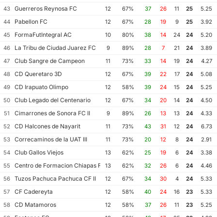
Guerreros Reynosa FC
43
12
67%
37
26
11
25
5.25
Pabellon FC
44
12
67%
28
19
9
25
3.92
FormaFutIntegral AC
45
10
80%
38
14
24
24
5.20
La Tribu de Ciudad Juarez FC
46
9
89%
28
7
21
24
3.89
Club Sangre de Campeon
47
11
73%
33
14
19
24
4.27
CD Queretaro 3D
48
12
67%
39
22
17
24
5.08
CD Irapuato Olimpo
49
12
58%
39
24
15
24
5.25
Club Legado del Centenario
50
12
67%
34
20
14
24
4.50
Cimarrones de Sonora FC II
51
9
89%
26
13
13
24
4.33
CD Halcones de Nayarit
52
11
73%
43
31
12
24
6.73
Correcaminos de la UAT III
53
11
73%
20
12
8
24
2.91
Club Gallos Viejos
54
13
62%
25
19
6
24
3.38
Centro de Formacion Chiapas Futbol
55
13
62%
32
26
6
24
4.46
Tuzos Pachuca Pachuca CF II
56
12
67%
34
30
4
24
5.33
CF Cadereyta
57
12
58%
40
24
16
23
5.33
CD Matamoros
58
12
58%
37
26
11
23
5.25