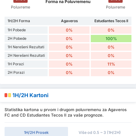
Forma na Poluvremenu
Poluvreme
Poluvreme
1H/2H Forma
Agaveros
Estudiantes Tecos II
1H Pobede
0%
0%
2H Pobede
0%
100%
1H Nerešeni Rezultati
0%
0%
2H Nerešeni Rezultati
0%
0%
1H Porazi
0%
11%
2H Porazi
0%
0%
1H/2H Kartoni
Statistika kartona u prvom i drugom poluvremenu za Agaveros
FC and CD Estudiantes Tecos II za vaše prognoze.
1H/2H Prosek
Više od 0.5 ~ 3 (1H/2H)