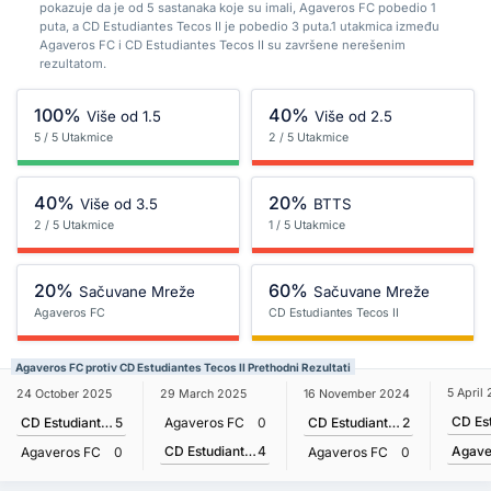
pokazuje da je od 5 sastanaka koje su imali, Agaveros FC pobedio 1
puta, a CD Estudiantes Tecos II je pobedio 3 puta.1 utakmica između
Agaveros FC i CD Estudiantes Tecos II su završene nerešenim
rezultatom.
100%
40%
Više od 1.5
Više od 2.5
5 / 5 Utakmice
2 / 5 Utakmice
40%
20%
Više od 3.5
BTTS
2 / 5 Utakmice
1 / 5 Utakmice
20%
60%
Sačuvane Mreže
Sačuvane Mreže
Agaveros FC
CD Estudiantes Tecos II
Agaveros FC protiv CD Estudiantes Tecos II Prethodni Rezultati
5 April
24 October 2025
29 March 2025
16 November 2024
CD Estudiantes Tecos II
5
Agaveros FC
0
CD Estudiantes Tecos II
2
CD Estudiantes Tecos II
4
Agave
Agaveros FC
0
Agaveros FC
0