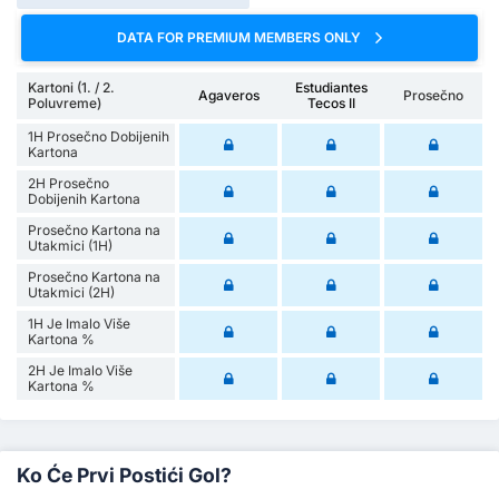
DATA FOR PREMIUM MEMBERS ONLY
Kartoni (1. / 2.
Estudiantes
Agaveros
Prosečno
Poluvreme)
Tecos II
1H Prosečno Dobijenih
Kartona
2H Prosečno
Dobijenih Kartona
Prosečno Kartona na
Utakmici (1H)
Prosečno Kartona na
Utakmici (2H)
1H Je Imalo Više
Kartona %
2H Je Imalo Više
Kartona %
Ko Će Prvi Postići Gol?