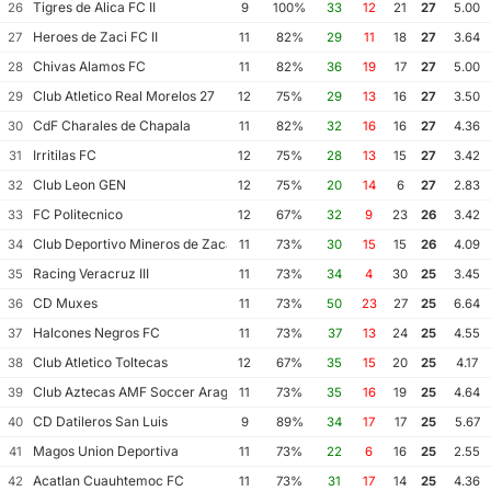
Tigres de Alica FC II
26
9
100%
33
12
21
27
5.00
Heroes de Zaci FC II
27
11
82%
29
11
18
27
3.64
Chivas Alamos FC
28
11
82%
36
19
17
27
5.00
Club Atletico Real Morelos 27
29
12
75%
29
13
16
27
3.50
CdF Charales de Chapala
30
11
82%
32
16
16
27
4.36
Irritilas FC
31
12
75%
28
13
15
27
3.42
Club Leon GEN
32
12
75%
20
14
6
27
2.83
FC Politecnico
33
12
67%
32
9
23
26
3.42
Club Deportivo Mineros de Zacatecas II
34
11
73%
30
15
15
26
4.09
Racing Veracruz III
35
11
73%
34
4
30
25
3.45
CD Muxes
36
11
73%
50
23
27
25
6.64
Halcones Negros FC
37
11
73%
37
13
24
25
4.55
Club Atletico Toltecas
38
12
67%
35
15
20
25
4.17
Club Aztecas AMF Soccer Aragon
39
11
73%
35
16
19
25
4.64
CD Datileros San Luis
40
9
89%
34
17
17
25
5.67
Magos Union Deportiva
41
11
73%
22
6
16
25
2.55
Acatlan Cuauhtemoc FC
42
11
73%
31
17
14
25
4.36