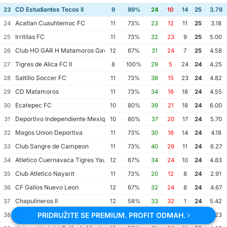
CD Estudiantes Tecos II
23
9
89%
24
10
14
25
3.78
Acatlan Cuauhtemoc FC
24
11
73%
23
12
11
25
3.18
Irritilas FC
25
11
73%
32
23
9
25
5.00
Club HO GAR H Matamoros Gavilanes FC Matamoros II
26
12
67%
31
24
7
25
4.58
Tigres de Alica FC II
27
8
100%
29
5
24
24
4.25
Saltillo Soccer FC
28
11
73%
38
15
23
24
4.82
CD Matamoros
29
11
73%
34
16
18
24
4.55
Ecatepec FC
30
10
80%
39
21
18
24
6.00
Deportivo Independiente Mexiquense
31
10
80%
37
20
17
24
5.70
Magos Union Deportiva
32
11
73%
30
16
14
24
4.18
Club Sangre de Campeon
33
11
73%
40
29
11
24
6.27
Atletico Cuernavaca Tigres Yautepec
34
12
67%
34
24
10
24
4.83
Club Atletico Nayarit
35
11
73%
20
12
8
24
2.91
CF Gallos Nuevo Leon
36
12
67%
32
24
8
24
4.67
Chapulineros II
37
12
58%
33
32
1
24
5.42
Selva Canera
PRIDRUŽITE SE PREMIUM. PROFIT ODMAH.
38
13
62%
30
38
-8
24
5.23