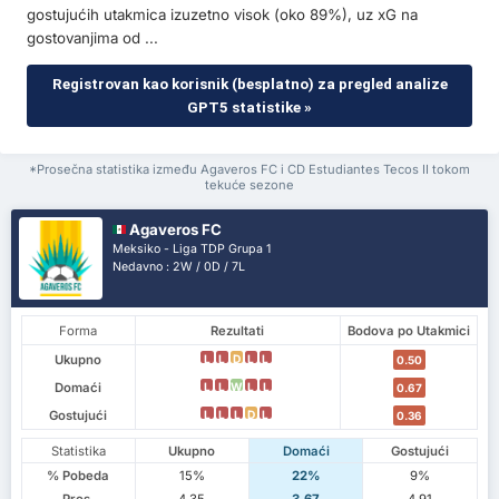
gostujućih utakmica izuzetno visok (oko 89%), uz xG na
gostovanjima od ...
Registrovan kao korisnik (besplatno) za pregled analize
GPT5 statistike »
*Prosečna statistika između Agaveros FC i CD Estudiantes Tecos II tokom
tekuće sezone
Agaveros FC
Meksiko - Liga TDP Grupa 1
Nedavno : 2W / 0D / 7L
Forma
Rezultati
Bodova po Utakmici
Ukupno
L
L
D
L
L
0.50
Domaći
L
L
W
L
L
0.67
Gostujući
L
L
L
D
L
0.36
Statistika
Ukupno
Domaći
Gostujući
% Pobeda
15%
22%
9%
Pros.
4.35
3.67
4.91