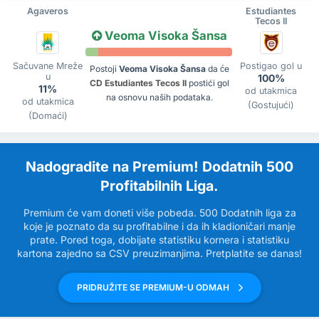
Agaveros
Estudiantes
Tecos II
Veoma Visoka Šansa
Sačuvane Mreže
Postigao gol u
Postoji
Veoma Visoka Šansa
da će
u
100%
CD Estudiantes Tecos II
postići gol
11%
od utakmica
na osnovu naših podataka.
od utakmica
(Gostujući)
(Domaći)
Nadogradite na Premium! Dodatnih 500
Profitabilnih Liga.
Premium će vam doneti više pobeda. 500 Dodatnih liga za
koje je poznato da su profitabilne i da ih kladioničari manje
prate. Pored toga, dobijate statistiku kornera i statistiku
kartona zajedno sa CSV preuzimanjima. Pretplatite se danas!
PRIDRUŽITE SE PREMIUM-U ODMAH