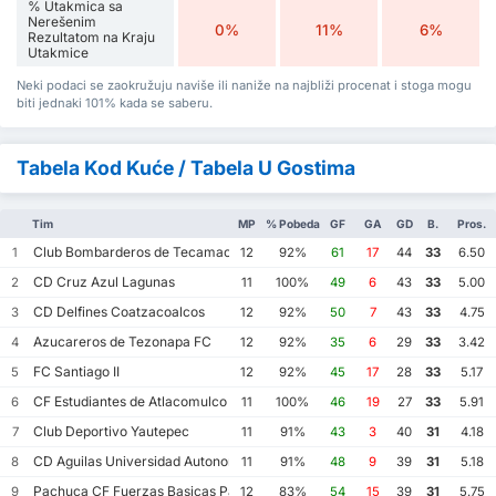
% Utakmica sa
Nerešenim
0%
11%
6%
Rezultatom na Kraju
Utakmice
Neki podaci se zaokružuju naviše ili naniže na najbliži procenat i stoga mogu
biti jednaki 101% kada se saberu.
Tabela Kod Kuće / Tabela U Gostima
Tim
MP
% Pobeda
GF
GA
GD
B.
Pros.
Club Bombarderos de Tecamac
1
12
92%
61
17
44
33
6.50
CD Cruz Azul Lagunas
2
11
100%
49
6
43
33
5.00
CD Delfines Coatzacoalcos
3
12
92%
50
7
43
33
4.75
Azucareros de Tezonapa FC
4
12
92%
35
6
29
33
3.42
FC Santiago II
5
12
92%
45
17
28
33
5.17
CF Estudiantes de Atlacomulco
6
11
100%
46
19
27
33
5.91
Club Deportivo Yautepec
7
11
91%
43
3
40
31
4.18
CD Aguilas Universidad Autonoma de Guerrero
8
11
91%
48
9
39
31
5.18
Pachuca CF Fuerzas Basicas Pachuca CF III
9
12
83%
54
15
39
31
5.75