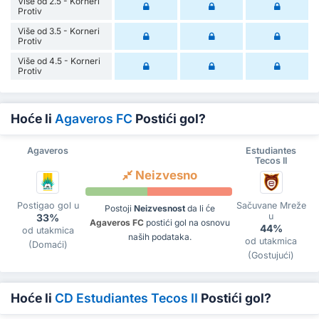
Više od 2.5 - Korneri
Protiv
Više od 3.5 - Korneri
Protiv
Više od 4.5 - Korneri
Protiv
Hoće li
Agaveros FC
Postići gol?
Agaveros
Estudiantes
Tecos II
Neizvesno
Postigao gol u
Sačuvane Mreže
Postoji
Neizvesnost
da li će
u
33%
Agaveros FC
postići gol na osnovu
44%
od utakmica
naših podataka.
od utakmica
(Domaći)
(Gostujući)
Hoće li
CD Estudiantes Tecos II
Postići gol?