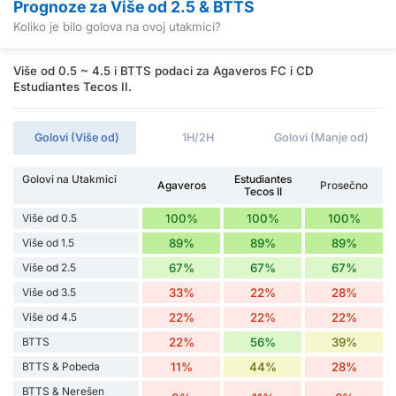
Prognoze za Više od 2.5 & BTTS
Koliko je bilo golova na ovoj utakmici?
Više od 0.5 ~ 4.5 i BTTS podaci za Agaveros FC i CD
Estudiantes Tecos II.
Golovi (Više od)
1H/2H
Golovi (Manje od)
Golovi na Utakmici
Estudiantes
Agaveros
Prosečno
Tecos II
Više od 0.5
100%
100%
100%
Više od 1.5
89%
89%
89%
Više od 2.5
67%
67%
67%
Više od 3.5
33%
22%
28%
Više od 4.5
22%
22%
22%
BTTS
22%
56%
39%
BTTS & Pobeda
11%
44%
28%
BTTS & Nerešen