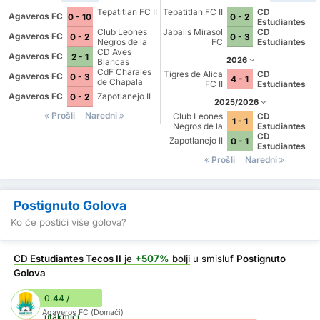
Tepatitlan FC II
Tepatitlan FC II
CD
Agaveros FC
0 - 10
0 - 2
Estudiantes
Club Leones
Jabalis Mirasol
Tecos II
CD
Agaveros FC
0 - 2
0 - 3
Negros de la
FC
Estudiantes
Universidad de
CD Aves
Tecos II
Agaveros FC
2 - 1
2026
Guadalajara III
Blancas
CdF Charales
Tigres de Alica
CD
Agaveros FC
0 - 3
4 - 1
de Chapala
FC II
Estudiantes
Tecos II
Agaveros FC
Zapotlanejo II
0 - 2
2025/2026
Prošli
Naredni
Club Leones
CD
1 - 1
Negros de la
Estudiantes
Universidad de
Tecos II
CD
Zapotlanejo II
0 - 1
Guadalajara III
Estudiantes
Tecos II
Prošli
Naredni
Postignuto Golova
Ko će postići više golova?
CD Estudiantes Tecos II
je
+507%
bolji
u smisluf
Postignuto
Golova
0.44 /
Agaveros FC (Domaći)
utakmici