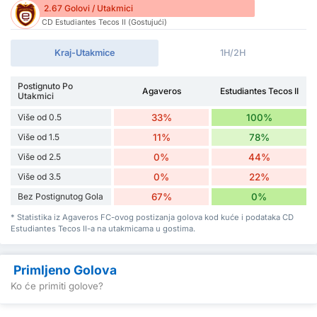
2.67 Golovi / Utakmici
CD Estudiantes Tecos II (Gostujući)
Kraj-Utakmice
1H/2H
Postignuto Po
Agaveros
Estudiantes Tecos II
Utakmici
Više od 0.5
33%
100%
Više od 1.5
11%
78%
Više od 2.5
0%
44%
Više od 3.5
0%
22%
Bez Postignutog Gola
67%
0%
* Statistika iz Agaveros FC-ovog postizanja golova kod kuće i podataka CD
Estudiantes Tecos II-a na utakmicama u gostima.
Primljeno Golova
Ko će primiti golove?