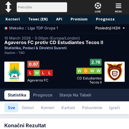
LIGE
MENI
Korneri
Тенис (EN)
API
Premium
Prognoza
/
Liga TDP Grupa 1
Poslednji H2H
Meksiko
10 March 2026 - 5:00pm (Europe/London)
Agaveros FC protiv CD Estudiantes Tecos II
Statistika, Podaci & Direktni Susreti
Stadion -
TBD
2.78
0.67
W
D
W
W
L
W
L
L
CD Estudiantes
Agaveros FC
Tecos II
Statistika
Prognoze
Stanje Na Tabeli
Sve
Golovi
Korneri
Kartoni
Poluvreme
Igrači
Konačni Rezultat