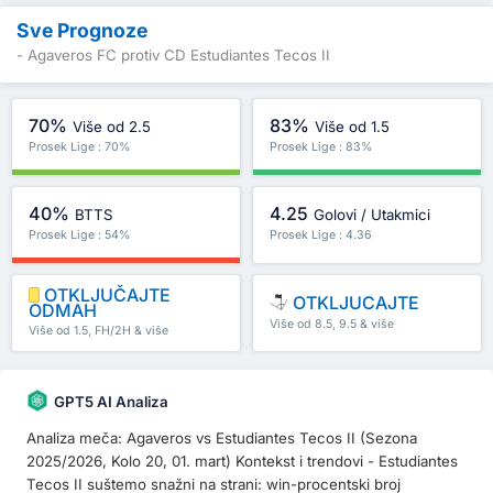
Sve Prognoze
- Agaveros FC protiv CD Estudiantes Tecos II
70%
83%
Više od 2.5
Više od 1.5
Prosek Lige : 70%
Prosek Lige : 83%
40%
4.25
BTTS
Golovi / Utakmici
Prosek Lige : 54%
Prosek Lige : 4.36
OTKLJUČAJTE
OTKLJUCAJTE
ODMAH
Više od 8.5, 9.5 & više
Više od 1.5, FH/2H & više
GPT5 AI Analiza
Analiza meča: Agaveros vs Estudiantes Tecos II (Sezona
2025/2026, Kolo 20, 01. mart) Kontekst i trendovi - Estudiantes
Tecos II suštemo snažni na strani: win-procentski broj