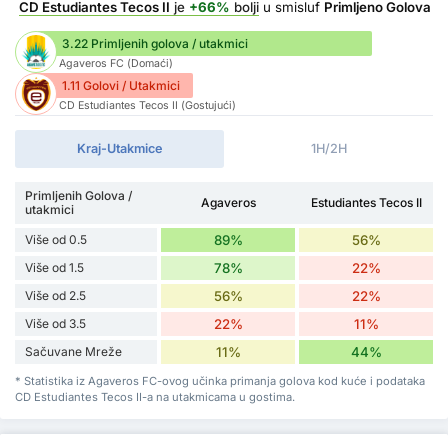
CD Estudiantes Tecos II
je
+66%
bolji
u smisluf
Primljeno Golova
3.22 Primljenih golova / utakmici
Agaveros FC (Domaći)
1.11 Golovi / Utakmici
CD Estudiantes Tecos II (Gostujući)
Kraj-Utakmice
1H/2H
Primljenih Golova /
Agaveros
Estudiantes Tecos II
utakmici
Više od 0.5
89%
56%
Više od 1.5
78%
22%
Više od 2.5
56%
22%
Više od 3.5
22%
11%
Sačuvane Mreže
11%
44%
* Statistika iz Agaveros FC-ovog učinka primanja golova kod kuće i podataka
CD Estudiantes Tecos II-a na utakmicama u gostima.