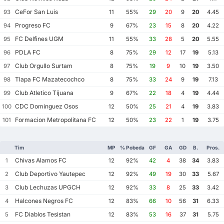
CeFor San Luis
93
11
55%
29
20
9
20
4.45
Progreso FC
94
9
67%
23
15
8
20
4.22
FC Delfines UGM
95
11
55%
33
28
5
20
5.55
PDLA FC
96
8
75%
29
12
17
19
5.13
Club Orgullo Surtam
97
8
75%
19
9
10
19
3.50
Tlapa FC Mazatecochco
98
8
75%
33
24
9
19
7.13
Club Atletico Tijuana
99
9
67%
22
18
4
19
4.44
CDC Dominguez Osos
100
12
50%
25
21
4
19
3.83
Formacion Metropolitana FC
101
12
50%
23
22
1
19
3.75
Tim
MP
% Pobeda
GF
GA
GD
B.
Pros.
Chivas Alamos FC
1
12
92%
42
4
38
34
3.83
Club Deportivo Yautepec
2
12
92%
49
19
30
33
5.67
Club Lechuzas UPGCH
3
12
92%
33
8
25
33
3.42
Halcones Negros FC
4
12
83%
66
10
56
31
6.33
FC Diablos Tesistan
5
12
83%
53
16
37
31
5.75