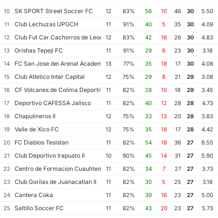
SK SPORT Street Soccer FC
10
12
83%
56
10
46
30
5.50
Club Lechuzas UPGCH
11
11
91%
40
5
35
30
4.09
Club Fut Car Cachorros de Leon
12
12
83%
42
16
26
30
4.83
Orishas Tepeji FC
13
11
91%
29
6
23
30
3.18
FC San Jose del Arenal Academia America Leyendas
14
13
77%
35
18
17
30
4.08
Club Atletico Inter Capital
15
12
75%
29
8
21
29
3.08
CF Volcanes de Colima Deportivo Tala
16
11
82%
28
10
18
29
3.45
Deportivo CAFESSA Jalisco
17
11
82%
40
12
28
28
4.73
Chapulineros II
18
12
75%
33
13
20
28
3.83
Valle de Xico FC
19
12
75%
35
18
17
28
4.42
FC Diablos Tesistan
20
11
82%
54
18
36
27
6.55
Club Deportivo Irapuato II
21
10
90%
45
14
31
27
5.90
Centro de Formacion Cuauhtemoc Blanco
22
11
82%
34
7
27
27
3.73
Club Gorilas de Juanacatlan II
23
11
82%
30
5
25
27
3.18
Cantera Coka
24
11
82%
39
16
23
27
5.00
Saltillo Soccer FC
25
11
82%
43
20
23
27
5.73