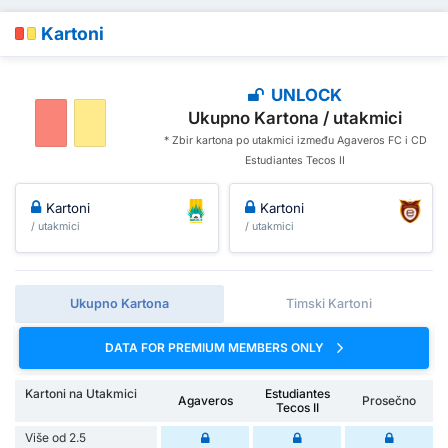
Kartoni
UNLOCK
Ukupno Kartona / utakmici
* Zbir kartona po utakmici između Agaveros FC i CD
Estudiantes Tecos II
Kartoni
Kartoni
/ utakmici
/ utakmici
Ukupno Kartona
Timski Kartoni
DATA FOR PREMIUM MEMBERS ONLY
Kartoni na Utakmici
Estudiantes
Agaveros
Prosečno
Tecos II
Više od 2.5