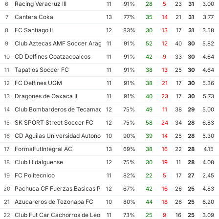
Racing Veracruz III
6
11
91%
28
5
23
31
3.00
Cantera Coka
7
13
77%
35
14
21
31
3.77
FC Santiago II
8
12
83%
30
13
17
31
3.58
Club Aztecas AMF Soccer Aragon
9
11
91%
52
12
40
30
5.82
CD Delfines Coatzacoalcos
10
11
91%
42
9
33
30
4.64
Tapatios Soccer FC
11
11
91%
38
13
25
30
4.64
FC Delfines UGM
12
11
91%
38
21
17
30
5.36
Dragones de Oaxaca II
13
11
91%
40
23
17
30
5.73
Club Bombarderos de Tecamac
14
12
75%
49
11
38
29
5.00
SK SPORT Street Soccer FC
15
12
75%
58
24
34
28
6.83
CD Aguilas Universidad Autonoma de Guerrero
16
10
90%
39
14
25
28
5.30
FormaFutIntegral AC
17
13
69%
38
16
22
28
4.15
Club Hidalguense
18
12
75%
30
19
11
28
4.08
FC Politecnico
19
11
82%
22
5
17
27
2.45
Pachuca CF Fuerzas Basicas Pachuca CF III
20
12
67%
42
16
26
25
4.83
Azucareros de Tezonapa FC
21
10
80%
44
18
26
25
6.20
Club Fut Car Cachorros de Leon
22
11
73%
25
9
16
25
3.09