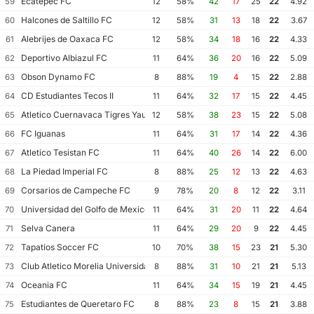
Ecatepec FC
59
12
58%
42
17
25
22
4.92
Halcones de Saltillo FC
60
12
58%
31
13
18
22
3.67
Alebrijes de Oaxaca FC
61
12
58%
34
18
16
22
4.33
Deportivo Albiazul FC
62
11
64%
36
20
16
22
5.09
Obson Dynamo FC
63
8
88%
19
4
15
22
2.88
CD Estudiantes Tecos II
64
11
64%
32
17
15
22
4.45
Atletico Cuernavaca Tigres Yautepec
65
12
58%
38
23
15
22
5.08
FC Iguanas
66
11
64%
31
17
14
22
4.36
Atletico Tesistan FC
67
11
64%
40
26
14
22
6.00
La Piedad Imperial FC
68
8
88%
25
12
13
22
4.63
Corsarios de Campeche FC
69
9
78%
20
8
12
22
3.11
Universidad del Golfo de Mexico FC
70
11
64%
31
20
11
22
4.64
Selva Canera
71
11
64%
29
20
9
22
4.45
Tapatios Soccer FC
72
10
70%
38
15
23
21
5.30
Club Atletico Morelia Universidad Michoacana
73
8
88%
31
10
21
21
5.13
Oceania FC
74
11
64%
34
15
19
21
4.45
Estudiantes de Queretaro FC
75
8
88%
23
8
15
21
3.88