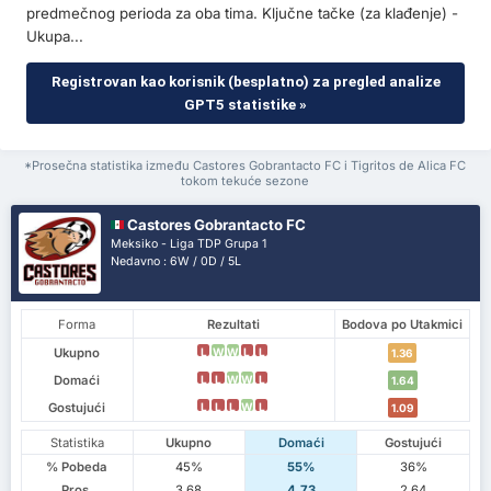
predmečnog perioda za oba tima. Ključne tačke (za klađenje) -
Ukupa...
Registrovan kao korisnik (besplatno) za pregled analize
GPT5 statistike »
*Prosečna statistika između Castores Gobrantacto FC i Tigritos de Alica FC
tokom tekuće sezone
Castores Gobrantacto FC
Meksiko - Liga TDP Grupa 1
Nedavno : 6W / 0D / 5L
Forma
Rezultati
Bodova po Utakmici
Ukupno
L
W
W
L
L
1.36
Domaći
L
L
W
W
L
1.64
Gostujući
L
L
L
W
L
1.09
Statistika
Ukupno
Domaći
Gostujući
% Pobeda
45%
55%
36%
Pros.
3.68
4.73
2.64