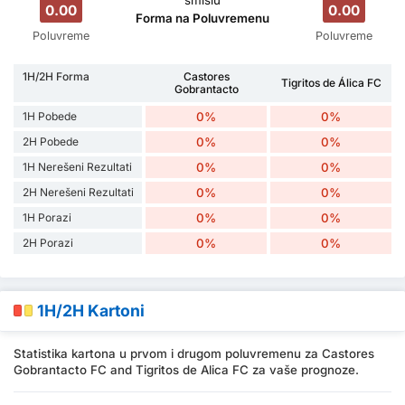
smislu
0.00
0.00
Forma na Poluvremenu
Poluvreme
Poluvreme
1H/2H Forma
Castores
Tigritos de Álica FC
Gobrantacto
1H Pobede
0%
0%
2H Pobede
0%
0%
1H Nerešeni Rezultati
0%
0%
2H Nerešeni Rezultati
0%
0%
1H Porazi
0%
0%
2H Porazi
0%
0%
1H/2H Kartoni
Statistika kartona u prvom i drugom poluvremenu za Castores
Gobrantacto FC and Tigritos de Alica FC za vaše prognoze.