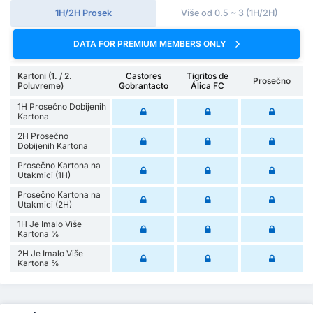
1H/2H Prosek
Više od 0.5 ~ 3 (1H/2H)
DATA FOR PREMIUM MEMBERS ONLY
Kartoni (1. / 2.
Castores
Tigritos de
Prosečno
Poluvreme)
Gobrantacto
Álica FC
1H Prosečno Dobijenih
Kartona
2H Prosečno
Dobijenih Kartona
Prosečno Kartona na
Utakmici (1H)
Prosečno Kartona na
Utakmici (2H)
1H Je Imalo Više
Kartona %
2H Je Imalo Više
Kartona %