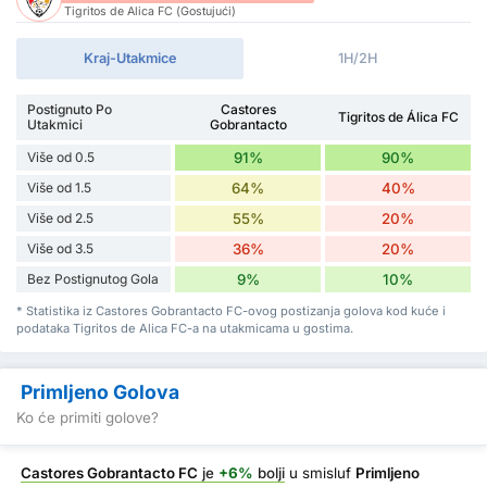
Tigritos de Alica FC (Gostujući)
Kraj-Utakmice
1H/2H
Postignuto Po
Castores
Tigritos de Álica FC
Utakmici
Gobrantacto
Više od 0.5
91%
90%
Više od 1.5
64%
40%
Više od 2.5
55%
20%
Više od 3.5
36%
20%
Bez Postignutog Gola
9%
10%
* Statistika iz Castores Gobrantacto FC-ovog postizanja golova kod kuće i
podataka Tigritos de Alica FC-a na utakmicama u gostima.
Primljeno Golova
Ko će primiti golove?
Castores Gobrantacto FC
je
+6%
bolji
u smisluf
Primljeno