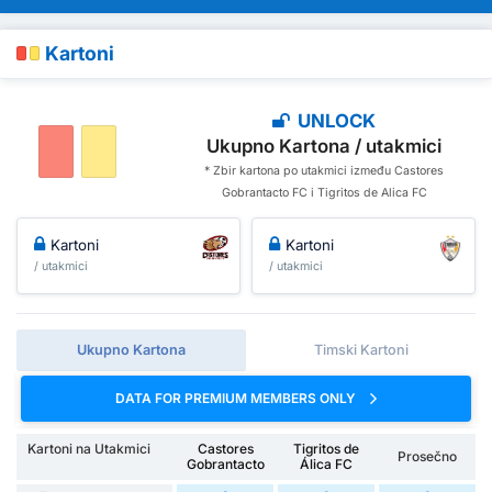
Kartoni
UNLOCK
Ukupno Kartona / utakmici
* Zbir kartona po utakmici između Castores
Gobrantacto FC i Tigritos de Alica FC
Kartoni
Kartoni
/ utakmici
/ utakmici
Ukupno Kartona
Timski Kartoni
DATA FOR PREMIUM MEMBERS ONLY
Kartoni na Utakmici
Castores
Tigritos de
Prosečno
Gobrantacto
Álica FC