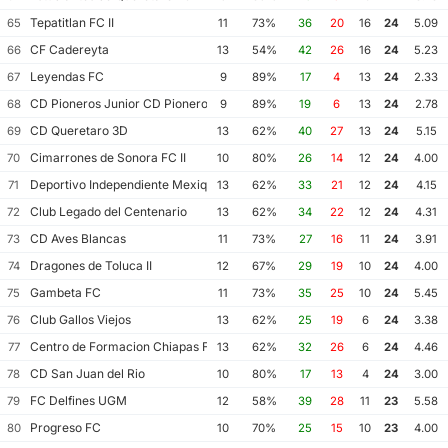
Tepatitlan FC II
65
11
73%
36
20
16
24
5.09
CF Cadereyta
66
13
54%
42
26
16
24
5.23
Leyendas FC
67
9
89%
17
4
13
24
2.33
CD Pioneros Junior CD Pioneros de Cancun II
68
9
89%
19
6
13
24
2.78
CD Queretaro 3D
69
13
62%
40
27
13
24
5.15
Cimarrones de Sonora FC II
70
10
80%
26
14
12
24
4.00
Deportivo Independiente Mexiquense
71
13
62%
33
21
12
24
4.15
Club Legado del Centenario
72
13
62%
34
22
12
24
4.31
CD Aves Blancas
73
11
73%
27
16
11
24
3.91
Dragones de Toluca II
74
12
67%
29
19
10
24
4.00
Gambeta FC
75
11
73%
35
25
10
24
5.45
Club Gallos Viejos
76
13
62%
25
19
6
24
3.38
Centro de Formacion Chiapas Futbol
77
13
62%
32
26
6
24
4.46
CD San Juan del Rio
78
10
80%
17
13
4
24
3.00
FC Delfines UGM
79
12
58%
39
28
11
23
5.58
Progreso FC
80
10
70%
25
15
10
23
4.00