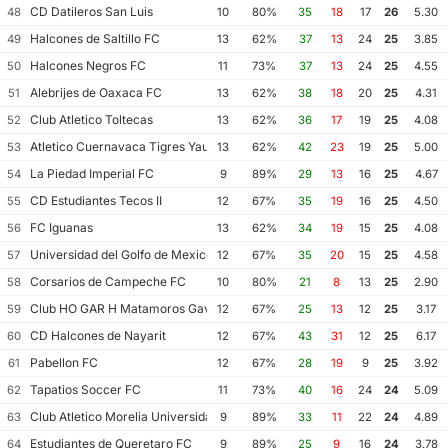
CD Datileros San Luis
48
10
80%
35
18
17
26
5.30
Halcones de Saltillo FC
49
13
62%
37
13
24
25
3.85
Halcones Negros FC
50
11
73%
37
13
24
25
4.55
Alebrijes de Oaxaca FC
51
13
62%
38
18
20
25
4.31
Club Atletico Toltecas
52
13
62%
36
17
19
25
4.08
Atletico Cuernavaca Tigres Yautepec
53
13
62%
42
23
19
25
5.00
La Piedad Imperial FC
54
9
89%
29
13
16
25
4.67
CD Estudiantes Tecos II
55
12
67%
35
19
16
25
4.50
FC Iguanas
56
13
62%
34
19
15
25
4.08
Universidad del Golfo de Mexico FC
57
12
67%
35
20
15
25
4.58
Corsarios de Campeche FC
58
10
80%
21
8
13
25
2.90
Club HO GAR H Matamoros Gavilanes FC Matamoros II
59
12
67%
25
13
12
25
3.17
CD Halcones de Nayarit
60
12
67%
43
31
12
25
6.17
Pabellon FC
61
12
67%
28
19
9
25
3.92
Tapatios Soccer FC
62
11
73%
40
16
24
24
5.09
Club Atletico Morelia Universidad Michoacana
63
9
89%
33
11
22
24
4.89
Estudiantes de Queretaro FC
64
9
89%
25
9
16
24
3.78