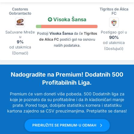
Castores
Tigritos de Álica
Gobrantacto
FC
Visoka Šansa
Sačuvane Mreže
Postigao gol u
Postoji
Visoka Šansa
da će
Tigritos
u
90%
de Alica FC
postići gol na osnovu
9%
od utakmica
naših podataka.
od utakmica
(Gostujući)
(Domaći)
Nadogradite na Premium! Dodatnih 500
Profitabilnih Liga.
Premium će vam doneti više pobeda. 500 Dodatnih liga za
koje je poznato da su profitabilne i da ih kladioničari manje
prate. Pored toga, dobijate statistiku kornera i statistiku
kartona zajedno sa CSV preuzimanjima. Pretplatite se danas!
PRIDRUŽITE SE PREMIUM-U ODMAH