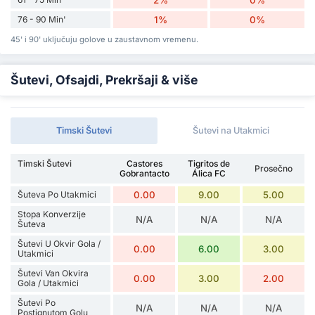
76 - 90 Min'
1%
0%
45' i 90' uključuju golove u zaustavnom vremenu.
Šutevi, Ofsajdi, Prekršaji & više
Timski Šutevi
Šutevi na Utakmici
Timski Šutevi
Castores
Tigritos de
Prosečno
Gobrantacto
Álica FC
Šuteva Po Utakmici
0.00
9.00
5.00
Stopa Konverzije
N/A
N/A
N/A
Šuteva
Šutevi U Okvir Gola /
0.00
6.00
3.00
Utakmici
Šutevi Van Okvira
0.00
3.00
2.00
Gola / Utakmici
Šutevi Po
N/A
N/A
N/A
Postignutom Golu