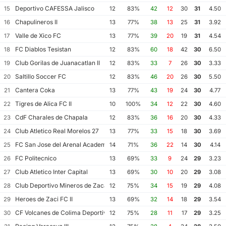
Deportivo CAFESSA Jalisco
15
12
83%
42
12
30
31
4.50
Chapulineros II
16
13
77%
38
13
25
31
3.92
Valle de Xico FC
17
13
77%
39
20
19
31
4.54
FC Diablos Tesistan
18
12
83%
60
18
42
30
6.50
Club Gorilas de Juanacatlan II
19
12
83%
33
7
26
30
3.33
Saltillo Soccer FC
20
12
83%
46
20
26
30
5.50
Cantera Coka
21
13
77%
43
19
24
30
4.77
Tigres de Alica FC II
22
10
100%
34
12
22
30
4.60
CdF Charales de Chapala
23
12
83%
36
16
20
30
4.33
Club Atletico Real Morelos 27
24
13
77%
33
15
18
30
3.69
FC San Jose del Arenal Academia America Leyendas
25
14
71%
36
22
14
30
4.14
FC Politecnico
26
13
69%
33
9
24
29
3.23
Club Atletico Inter Capital
27
13
69%
30
10
20
29
3.08
Club Deportivo Mineros de Zacatecas II
28
12
75%
34
15
19
29
4.08
Heroes de Zaci FC II
29
13
69%
32
14
18
29
3.54
CF Volcanes de Colima Deportivo Tala
30
12
75%
28
11
17
29
3.25