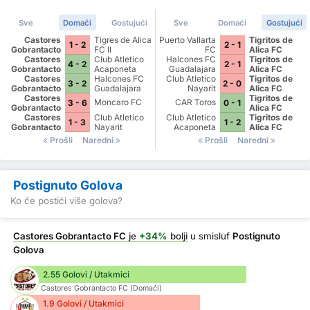
Sve
Domaći
Gostujući
Sve
Domaći
Gostujući
Castores
Tigres de Alica
Puerto Vallarta
Tigritos de
1 - 2
2 - 1
Gobrantacto
FC II
FC
Alica FC
Castores
FC
Club Atletico
Halcones FC
Tigritos de
4 - 2
2 - 1
Gobrantacto
Acaponeta
Guadalajara
Alica FC
Castores
FC
Halcones FC
Club Atletico
Tigritos de
3 - 2
2 - 0
Gobrantacto
Guadalajara
Nayarit
Alica FC
Castores
FC
Tigritos de
Moncaro FC
CAR Toros
3 - 6
0 - 1
Gobrantacto
Alica FC
Castores
FC
Club Atletico
Club Atletico
Tigritos de
1 - 3
1 - 2
Gobrantacto
Nayarit
Acaponeta
Alica FC
FC
Prošli
Naredni
Prošli
Naredni
Postignuto Golova
Ko će postići više golova?
Castores Gobrantacto FC
je
+34%
bolji
u smisluf
Postignuto
Golova
2.55 Golovi / Utakmici
Castores Gobrantacto FC (Domaći)
1.9 Golovi / Utakmici