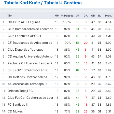
Tabela Kod Kuće / Tabela U Gostima
Tim
MP
% Pobeda
GF
GA
GD
B.
Pros.
CD Cruz Azul Lagunas
1
13
100%
53
6
47
39
4.54
Club Bombarderos de Tecamac
2
13
92%
64
19
45
36
6.38
Club Lechuzas UPGCH
3
13
92%
48
8
40
36
4.31
CF Estudiantes de Atlacomulco
4
12
100%
51
20
31
36
5.92
Club Deportivo Yautepec
5
13
85%
46
5
41
35
3.92
CD Aguilas Universidad Autonoma de Guerrero
6
12
92%
52
9
43
34
5.08
Pachuca CF Fuerzas Basicas Pachuca CF III
7
13
85%
56
15
41
34
5.46
SK SPORT Street Soccer FC
8
13
85%
67
10
57
33
5.92
CD Delfines Coatzacoalcos
9
12
92%
50
7
43
33
4.75
Azucareros de Tezonapa FC
10
12
92%
35
6
29
33
3.42
Orishas Tepeji FC
11
12
92%
35
6
29
33
3.42
Club Fut Car Cachorros de Leon
12
13
85%
44
17
27
33
4.69
FC Santiago II
13
13
85%
45
18
27
33
4.85
CD Muxes
14
13
77%
59
23
36
31
6.31