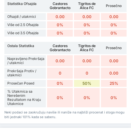
Statistika Ofsajda
Castores
Tigritos de
Prosečno
Gobrantacto
Álica FC
Ofsajdi / utakmici
0.00
0.00
0.00
Više od 2.5 Ofsajda
0%
0%
0%
Više od 3.5 Ofsajda
0%
0%
0%
Ostala Statistika
Castores
Tigritos de
Prosečno
Gobrantacto
Álica FC
Napravljeno Prekršaja
0.00
0.00
0.00
/ utakmici
Prekršaja Protiv /
0
0
0.00
utakmici
Prosečan Posed
0%
50%
25%
% Utakmica sa
Nerešenim
0%
0%
0%
Rezultatom na Kraju
Utakmice
Neki podaci se zaokružuju naviše ili naniže na najbliži procenat i stoga mogu
biti jednaki 101% kada se saberu.