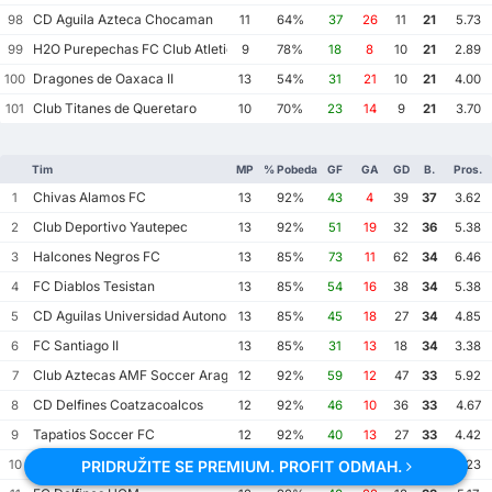
CD Aguila Azteca Chocaman
98
11
64%
37
26
11
21
5.73
H2O Purepechas FC Club Atletico Morelia II
99
9
78%
18
8
10
21
2.89
Dragones de Oaxaca II
100
13
54%
31
21
10
21
4.00
Club Titanes de Queretaro
101
10
70%
23
14
9
21
3.70
Tim
MP
% Pobeda
GF
GA
GD
B.
Pros.
Chivas Alamos FC
1
13
92%
43
4
39
37
3.62
Club Deportivo Yautepec
2
13
92%
51
19
32
36
5.38
Halcones Negros FC
3
13
85%
73
11
62
34
6.46
FC Diablos Tesistan
4
13
85%
54
16
38
34
5.38
CD Aguilas Universidad Autonoma de Guerrero
5
13
85%
45
18
27
34
4.85
FC Santiago II
6
13
85%
31
13
18
34
3.38
Club Aztecas AMF Soccer Aragon
7
12
92%
59
12
47
33
5.92
CD Delfines Coatzacoalcos
8
12
92%
46
10
36
33
4.67
Tapatios Soccer FC
9
12
92%
40
13
27
33
4.42
Club Lechuzas UPGCH
10
13
85%
33
9
24
33
3.23
PRIDRUŽITE SE PREMIUM. PROFIT ODMAH.