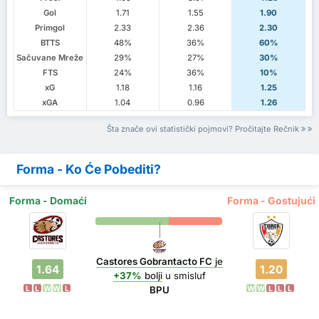
Gol
1.71
1.55
1.90
Primgol
2.33
2.36
2.30
BTTS
48%
36%
60%
Sačuvane Mreže
29%
27%
30%
FTS
24%
36%
10%
xG
1.18
1.16
1.25
xGA
1.04
0.96
1.26
Šta znače ovi statistički pojmovi? Pročitajte Rečnik
Forma - Ko Će Pobediti?
Forma - Domaći
Forma - Gostujući
Castores Gobrantacto FC
je
1.64
1.20
+37%
bolji
u smisluf
L
L
W
W
L
W
W
L
L
L
BPU