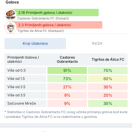
Golova
2.18 Primljenih golova / utakmici
Castores Gobrantacto FC (Domaći)
2.3 Primljenih golova / utakmici
Tigritos de Alica FC (Gostujući)
Kraj-Utakmice
1H/2H
Primljenih Golova /
Castores
Tigritos de Álica FC
utakmici
Gobrantacto
Više od 0.5
91%
70%
Više od 1.5
73%
60%
Više od 2.5
27%
30%
Više od 3.5
9%
20%
Sačuvane Mreže
9%
30%
* Statistika iz Castores Gobrantacto FC-ovog učinka primanja golova kod kuće
i podataka Tigritos de Alica FC-a na utakmicama u gostima.