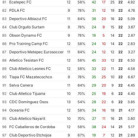
Ecatepec FC
81
12
58%
42
17
25
22
4.92
PDLA FC
82
9
78%
31
12
19
22
4.78
Deportivo Albiazul FC
83
11
64%
36
20
16
22
5.09
Club Orgullo Surtam
84
9
78%
24
9
15
22
3.67
Obson Dynamo FC
85
9
78%
19
5
14
22
2.67
Pro Training Camp FC
86
12
58%
24
10
14
22
2.83
Deportivo Metepec Eurosoccer FC
87
11
64%
24
12
12
22
3.27
Atletico Tesistan FC
88
12
58%
45
33
12
22
6.50
Club Atletico Leones FC
89
12
58%
33
22
11
22
4.58
Tlapa FC Mazatecochco
90
9
78%
35
25
10
22
6.67
Selva Canera
91
11
64%
29
20
9
22
4.45
Club Atletico Tijuana
92
10
70%
25
19
6
22
4.40
CDC Dominguez Osos
93
13
54%
28
22
6
22
3.85
Oceania FC
94
12
58%
34
16
18
21
4.17
Club Atletico Nayarit
95
10
70%
27
11
16
21
3.80
FC Caballeros de Cordoba
96
12
58%
38
24
14
21
5.17
Club Deportivo Etchojoa
97
9
67%
19
7
12
21
2.89