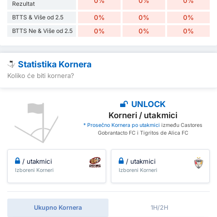
0%
0%
0%
Rezultat
BTTS & Više od 2.5
0%
0%
0%
BTTS Ne & Više od 2.5
0%
0%
0%
Statistika Kornera
Koliko će biti kornera?
UNLOCK
Korneri / utakmici
* Prosečno Kornera po utakmici
između Castores
Gobrantacto FC i Tigritos de Alica FC
/ utakmici
/ utakmici
Izboreni Korneri
Izboreni Korneri
Ukupno Kornera
1H/2H