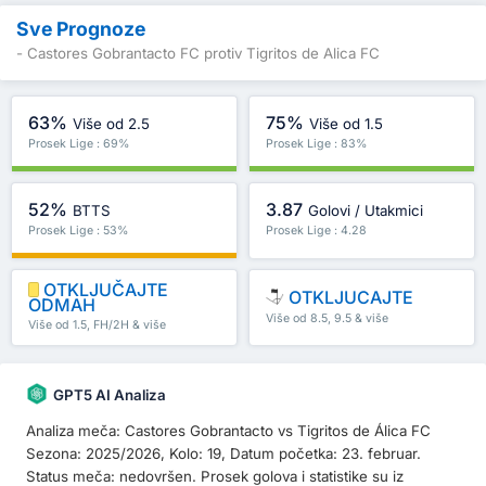
Sve Prognoze
- Castores Gobrantacto FC protiv Tigritos de Alica FC
63%
75%
Više od 2.5
Više od 1.5
Prosek Lige : 69%
Prosek Lige : 83%
52%
3.87
BTTS
Golovi / Utakmici
Prosek Lige : 53%
Prosek Lige : 4.28
OTKLJUČAJTE
OTKLJUCAJTE
ODMAH
Više od 8.5, 9.5 & više
Više od 1.5, FH/2H & više
GPT5 AI Analiza
Analiza meča: Castores Gobrantacto vs Tigritos de Álica FC
Sezona: 2025/2026, Kolo: 19, Datum početka: 23. februar.
Status meča: nedovršen. Prosek golova i statistike su iz