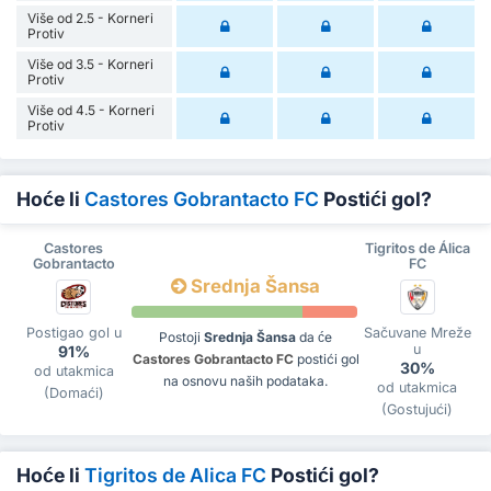
Više od 2.5 - Korneri
Protiv
Više od 3.5 - Korneri
Protiv
Više od 4.5 - Korneri
Protiv
Hoće li
Castores Gobrantacto FC
Postići gol?
Castores
Tigritos de Álica
Gobrantacto
FC
Srednja Šansa
Postigao gol u
Sačuvane Mreže
Postoji
Srednja Šansa
da će
u
91%
Castores Gobrantacto FC
postići gol
30%
od utakmica
na osnovu naših podataka.
od utakmica
(Domaći)
(Gostujući)
Hoće li
Tigritos de Alica FC
Postići gol?