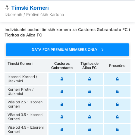
Timski Korneri
Izborenih / Protivničkih Kartona
Individualni podaci timskih kornera za Castores Gobrantacto FC i
Tigritos de Alica FC
DATA FOR PREMIUM MEMBERS ONLY
Timski Korneri
Castores
Tigritos de
Prosečno
Gobrantacto
Álica FC
Izboreni Korneri /
Utakmici
Korneri Protiv /
Utakmici
Više od 2.5 - Izboreni
Korneri
Više od 3.5 - Izboreni
Korneri
Više od 4.5 - Izboreni
Korneri