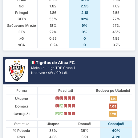
Gol
1.82
2.55
1.09
Primgol
1.86
2.18
1.55
BTTS
55%
82%
27%
Sačuvane Mreže
18%
9%
27%
FTS
27%
9%
45%
xG
0.55
0
1.55
xGA
-0.24
0
0.76
Tigritos de Alica FC
Meksiko - Liga TDP Grupa 1
Nedavno : 4W / 0D / 6L
Forma
Rezultati
Bodova po Utakmici
Ukupno
L
L
L
L
L
1.14
Domaći
L
W
L
L
L
1.09
Gostujući
W
W
L
L
L
1.20
Statistika
Ukupno
Domaći
Gostujući
% Pobeda
38%
36%
40%
Pros.
4.05
3.91
4.20