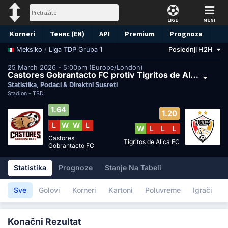
LIGE
MENI
Korneri
Тенис (EN)
API
Premium
Prognoza
/
Liga TDP Grupa 1
Poslednji H2H
Meksiko
25 March 2026 - 5:00pm (Europe/London)
Castores Gobrantacto FC protiv Tigritos de Alica FC
Statistika, Podaci & Direktni Susreti
Stadion -
TBD
1.64
1.20
L
W
W
L
W
L
L
L
Castores
Tigritos de Alica FC
Gobrantacto FC
Statistika
Prognoze
Stanje Na Tabeli
Sve
Golovi
Korneri
Kartoni
Poluvreme
Igrači
Konačni Rezultat