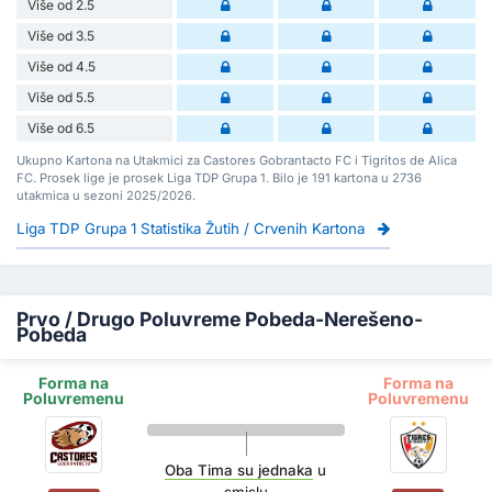
Više od 2.5
Više od 3.5
Više od 4.5
Više od 5.5
Više od 6.5
Ukupno Kartona na Utakmici za Castores Gobrantacto FC i Tigritos de Alica
FC. Prosek lige je prosek Liga TDP Grupa 1. Bilo je 191 kartona u 2736
utakmica u sezoni 2025/2026.
Liga TDP Grupa 1 Statistika Žutih / Crvenih Kartona
Prvo / Drugo Poluvreme Pobeda-Nerešeno-
Pobeda
Forma na
Forma na
Poluvremenu
Poluvremenu
Oba Tima su jednaka
u