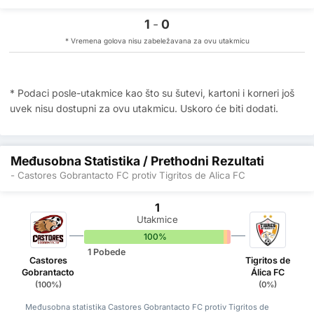
1
-
0
* Vremena golova nisu zabeležavana za ovu utakmicu
* Podaci posle-utakmice kao što su šutevi, kartoni i korneri još
uvek nisu dostupni za ovu utakmicu. Uskoro će biti dodati.
Međusobna Statistika / Prethodni Rezultati
- Castores Gobrantacto FC protiv Tigritos de Alica FC
1
Utakmice
100%
0%
0%
1 Pobede
Castores
Tigritos de
Gobrantacto
Álica FC
(100%)
(0%)
Međusobna statistika Castores Gobrantacto FC protiv Tigritos de