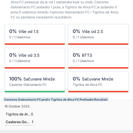
Alica FC pokazuje da je od 1 sastanaka koje su imali, Castores
Gobrantacto FC pobedio 1 puta, a Tigritos de Alica FC je pobedio 0
puta.0 utakmica između Castores Gobrantacto FC i Tigritos de Alica
FC su završene nerešenim rezultatom.
0%
0%
Više od 1.5
Više od 2.5
0 / 1 Utakmice
0 / 1 Utakmice
0%
0%
Više od 3.5
BTTS
0 / 1 Utakmice
0 / 1 Utakmice
100%
0%
Sačuvane Mreže
Sačuvane Mreže
Castores Gobrantacto FC
Tigritos de Alica FC
Castores Gobrantacto FC protiv Tigritos de Alica FC Prethodni Rezultati
19 October 2025
Tigritos de Alica FC
0
Castores Gobrantacto FC
1