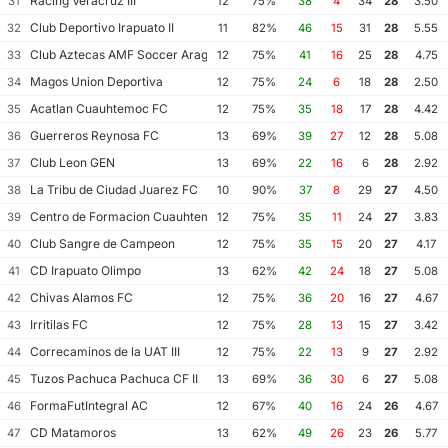
Racing Veracruz III
31
12
75%
38
4
34
28
3.50
Club Deportivo Irapuato II
32
11
82%
46
15
31
28
5.55
Club Aztecas AMF Soccer Aragon
33
12
75%
41
16
25
28
4.75
Magos Union Deportiva
34
12
75%
24
6
18
28
2.50
Acatlan Cuauhtemoc FC
35
12
75%
35
18
17
28
4.42
Guerreros Reynosa FC
36
13
69%
39
27
12
28
5.08
Club Leon GEN
37
13
69%
22
16
6
28
2.92
La Tribu de Ciudad Juarez FC
38
10
90%
37
8
29
27
4.50
Centro de Formacion Cuauhtemoc Blanco
39
12
75%
35
11
24
27
3.83
Club Sangre de Campeon
40
12
75%
35
15
20
27
4.17
CD Irapuato Olimpo
41
13
62%
42
24
18
27
5.08
Chivas Alamos FC
42
12
75%
36
20
16
27
4.67
Irritilas FC
43
12
75%
28
13
15
27
3.42
Correcaminos de la UAT III
44
12
75%
22
13
9
27
2.92
Tuzos Pachuca Pachuca CF II
45
13
69%
36
30
6
27
5.08
FormaFutIntegral AC
46
12
67%
40
16
24
26
4.67
CD Matamoros
47
13
62%
49
26
23
26
5.77