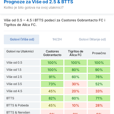
Prognoze za Više od 2.5 & BTTS
Koliko je bilo golova na ovoj utakmici?
Više od 0.5 ~ 4.5 i BTTS podaci za Castores Gobrantacto FC i
Tigritos de Alica FC.
Golovi (Više od)
1H/2H
Golovi (Manje od)
Golovi na Utakmici
Castores
Tigritos de
Prosečno
Gobrantacto
Álica FC
Više od 0.5
100%
100%
100%
Više od 1.5
100%
80%
90%
Više od 2.5
91%
60%
76%
Više od 3.5
73%
30%
52%
Više od 4.5
45%
20%
33%
BTTS
82%
60%
71%
BTTS & Pobeda
45%
10%
28%
BTTS & Nerešen