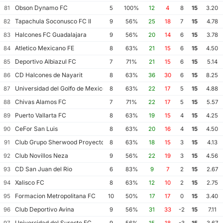
Obson Dynamo FC
81
5
100%
12
4
8
15
3.20
Tapachula Soconusco FC II
82
9
56%
25
18
7
15
4.78
Halcones FC Guadalajara
83
9
56%
20
14
6
15
3.78
Atletico Mexicano FE
84
8
63%
21
15
6
15
4.50
Deportivo Albiazul FC
85
7
71%
21
15
6
15
5.14
CD Halcones de Nayarit
86
8
63%
36
30
6
15
8.25
Universidad del Golfo de Mexico FC
87
8
63%
22
17
5
15
4.88
Chivas Alamos FC
88
7
71%
22
17
5
15
5.57
Puerto Vallarta FC
89
8
63%
19
15
4
15
4.25
CeFor San Luis
90
8
63%
20
16
4
15
4.50
Club Grupo Sherwood Proyecto Mexico Soccer
91
8
63%
18
15
3
15
4.13
Club Novillos Neza
92
9
56%
22
19
3
15
4.56
CD San Juan del Rio
93
6
83%
9
7
2
15
2.67
Xalisco FC
94
8
63%
12
10
2
15
2.75
Formacion Metropolitana FC
95
10
50%
17
17
0
15
3.40
Club Deportivo Avina
96
9
56%
31
33
-2
15
7.11
Universidad del Sureste FC