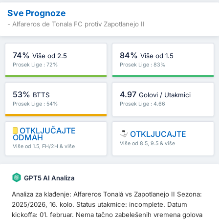
Sve Prognoze
- Alfareros de Tonala FC protiv Zapotlanejo II
74%
84%
Više od 2.5
Više od 1.5
Prosek Lige : 72%
Prosek Lige : 83%
53%
4.97
BTTS
Golovi / Utakmici
Prosek Lige : 54%
Prosek Lige : 4.66
OTKLJUČAJTE
OTKLJUCAJTE
ODMAH
Više od 8.5, 9.5 & više
Više od 1.5, FH/2H & više
GPT5 AI Analiza
Analiza za klađenje: Alfareros Tonalá vs Zapotlanejo II Sezona:
2025/2026, 16. kolo. Status utakmice: incomplete. Datum
kickoffa: 01. februar. Nema tačno zabelešenih vremena golova