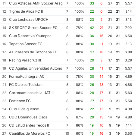
Club Aztecas AMF Soccer Aragon
11
7
100%
33
6
27
21
5.57
Tigres de Alica FC II
12
7
100%
22
0
22
21
3.14
Club Lechuzas UPGCH
13
8
88%
23
2
21
21
3.13
SK SPORT Street Soccer FC
14
9
78%
42
21
21
21
7.00
Club Deportivo Yautepec
15
8
88%
36
16
20
21
6.50
Tapatios Soccer FC
16
8
88%
30
11
19
21
5.13
Azucareros de Tezonapa FC
17
8
88%
37
18
19
21
6.88
Racing Veracruz III
18
7
100%
20
3
17
21
3.29
CD Aguilas Universidad Autonoma de Guerrero
19
7
100%
28
11
17
21
5.57
FormaFutIntegral AC
20
9
78%
30
14
16
21
4.89
FC Diablos Tesistan
21
8
88%
26
13
13
21
4.88
Correcaminos de la UAT III
22
8
88%
28
17
11
21
5.63
Ecatepec FC
23
8
88%
27
17
10
21
5.50
Club Hidalguense
24
8
88%
22
13
9
21
4.38
CDC Dominguez Osos
25
9
67%
29
15
14
19
4.89
CD Estudiantes Tecos II
26
7
86%
19
10
9
19
4.14
Caudillos de Morelos FC
27
10
60%
19
16
3
19
3.50