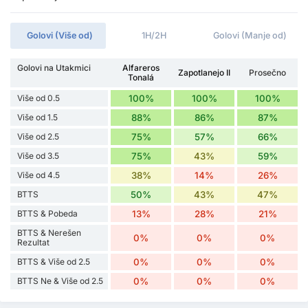
Golovi (Više od)
1H/2H
Golovi (Manje od)
Golovi na Utakmici
Alfareros
Zapotlanejo II
Prosečno
Tonalá
Više od 0.5
100%
100%
100%
Više od 1.5
88%
86%
87%
Više od 2.5
75%
57%
66%
Više od 3.5
75%
43%
59%
Više od 4.5
38%
14%
26%
BTTS
50%
43%
47%
BTTS & Pobeda
13%
28%
21%
BTTS & Nerešen
0%
0%
0%
Rezultat
BTTS & Više od 2.5
0%
0%
0%
BTTS Ne & Više od 2.5
0%
0%
0%