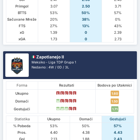
Primgol
3.07
2.50
3.71
BTTS
53%
50%
57%
Sačuvane Mreže
20%
38%
0%
FTS
27%
13%
43%
xG
1.39
0
2.39
xGA
1.73
0
2.73
Zapotlanejo II
Meksiko - Liga TDP Grupa 1
Nedavno : 4W / 0D / 3L
Forma
Rezultati
Bodova po Utakmici
Ukupno
L
L
L
L
L
1.60
Domaći
W
L
L
L
L
1.50
Gostujući
W
W
W
L
L
1.71
Statistika
Ukupno
Domaći
Gostujući
% Pobeda
53%
50%
57%
Pros.
4.40
4.38
4.43
Gol
2.13
1.88
2.43