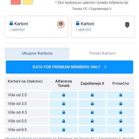
* Zbir kartona po utakmici između Alfareros de
Tonala FC i Zapotlanejo II
Kartoni
Kartoni
/ utakmici
/ utakmici
Ukupno Kartona
Timski Kartoni
DATA FOR PREMIUM MEMBERS ONLY
Kartoni na Utakmici
Alfareros
Zapotlanejo II
Prosečno
Tonalá
Više od 2.5
Više od 3.5
Više od 4.5
Više od 5.5
Više od 6.5
Ukupno Kartona na Utakmici za Alfareros de Tonala FC i Zapotlanejo II. Prosek