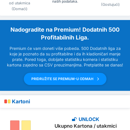
naših podataka.
od utakmica
(Gostujući)
(Domaći)
Nadogradite na Premium! Dodatnih 500
Profitabilnih Liga.
Premium će vam doneti više pobeda. 500 Dodatnih liga za
koje je poznato da su profitabilne i da ih kladioničari manje
prate. Pored toga, dobijate statistiku kornera i statistiku
kartona zajedno sa CSV preuzimanjima. Pretplatite se danas!
PRIDRUŽITE SE PREMIUM-U ODMAH
Kartoni
UNLOCK
Ukupno Kartona / utakmici