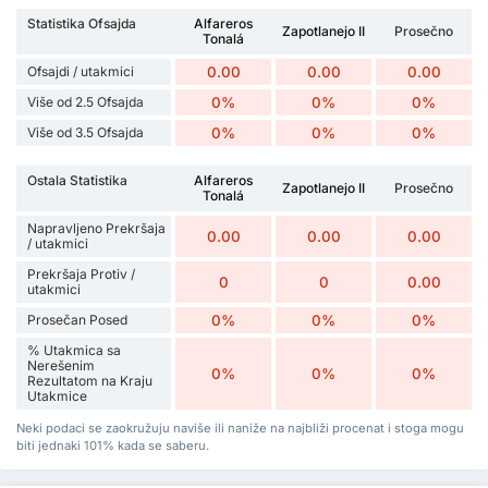
Statistika Ofsajda
Alfareros
Zapotlanejo II
Prosečno
Tonalá
Ofsajdi / utakmici
0.00
0.00
0.00
Više od 2.5 Ofsajda
0%
0%
0%
Više od 3.5 Ofsajda
0%
0%
0%
Ostala Statistika
Alfareros
Zapotlanejo II
Prosečno
Tonalá
Napravljeno Prekršaja
0.00
0.00
0.00
/ utakmici
Prekršaja Protiv /
0
0
0.00
utakmici
Prosečan Posed
0%
0%
0%
% Utakmica sa
Nerešenim
0%
0%
0%
Rezultatom na Kraju
Utakmice
Neki podaci se zaokružuju naviše ili naniže na najbliži procenat i stoga mogu
biti jednaki 101% kada se saberu.