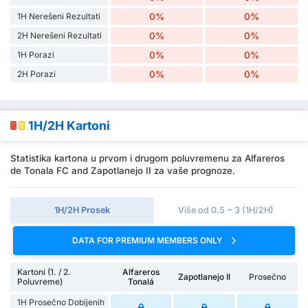
1H Nerešeni Rezultati
0%
0%
2H Nerešeni Rezultati
0%
0%
1H Porazi
0%
0%
2H Porazi
0%
0%
1H/2H Kartoni
Statistika kartona u prvom i drugom poluvremenu za Alfareros
de Tonala FC and Zapotlanejo II za vaše prognoze.
1H/2H Prosek
Više od 0.5 ~ 3 (1H/2H)
DATA FOR PREMIUM MEMBERS ONLY
Kartoni (1. / 2.
Alfareros
Zapotlanejo II
Prosečno
Poluvreme)
Tonalá
1H Prosečno Dobijenih