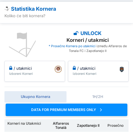
Statistika Kornera
Koliko će biti kornera?
UNLOCK
Korneri / utakmici
* Prosečno Kornera po utakmici
između Alfareros de
Tonala FC i Zapotlanejo II
/ utakmici
/ utakmici
Izboreni Korneri
Izboreni Korneri
Ukupno Kornera
1H/2H
DATA FOR PREMIUM MEMBERS ONLY
Korneri na Utakmici
Alfareros
Zapotlanejo II
Prosečno
Tonalá