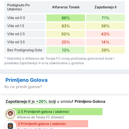
Postignuto Po
Alfareros Tonalá
Zapotlanejo II
Utakmici
Više od 0.5
88%
71%
Više od 1.5
63%
56%
Više od 2.5
50%
43%
Više od 3.5
25%
14%
Bez Postignutog Gola
13%
29%
* Statistika iz Alfareros de Tonala FC-ovog postizanja golova kod kuće i
podataka Zapotlanejo II-a na utakmicama u gostima.
Primljeno Golova
Ko će primiti golove?
Zapotlanejo II
je
+20%
bolji
u smisluf
Primljeno Golova
2.5 Primljenih golova / utakmici
Alfareros de Tonala FC (Domaći)
2 Primljenih golova / utakmici