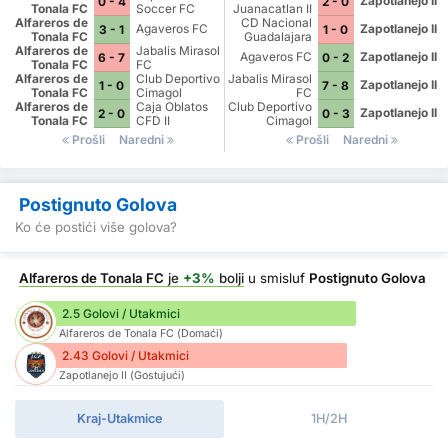
Zapotlanejo II
0 - 4
2 - 0
Tonala FC
Soccer FC
Juanacatlan II
Alfareros de
CD Nacional
Agaveros FC
Zapotlanejo II
3 - 1
1 - 0
Tonala FC
Guadalajara
Alfareros de
Jabalis Mirasol
Agaveros FC
Zapotlanejo II
6 - 7
0 - 2
Tonala FC
FC
Alfareros de
Club Deportivo
Jabalis Mirasol
Zapotlanejo II
1 - 0
7 - 8
Tonala FC
Cimagol
FC
Alfareros de
Caja Oblatos
Club Deportivo
Zapotlanejo II
2 - 0
0 - 3
Tonala FC
CFD II
Cimagol
Prošli
Naredni
Prošli
Naredni
Postignuto Golova
Ko će postići više golova?
Alfareros de Tonala FC
je
+3%
bolji
u smisluf
Postignuto Golova
2.5 Golovi / Utakmici
Alfareros de Tonala FC (Domaći)
2.43 Golovi / Utakmici
Zapotlanejo II (Gostujući)
Kraj-Utakmice
1H/2H