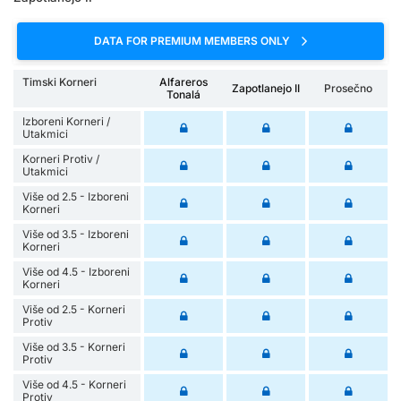
DATA FOR PREMIUM MEMBERS ONLY
Timski Korneri
Alfareros
Zapotlanejo II
Prosečno
Tonalá
Izboreni Korneri /
Utakmici
Korneri Protiv /
Utakmici
Više od 2.5 - Izboreni
Korneri
Više od 3.5 - Izboreni
Korneri
Više od 4.5 - Izboreni
Korneri
Više od 2.5 - Korneri
Protiv
Više od 3.5 - Korneri
Protiv
Više od 4.5 - Korneri
Protiv