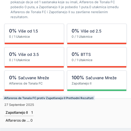
pokazuje da je od 1 sastanaka koje su imali, Alfareros de Tonala FC
pobedio 0 puta, a Zapotlanejo II je pobedio 1 puta.0 utakmica između
Alfareros de Tonala FC i Zapotlanejo II su završene nerešenim
rezultatom.
0%
0%
Više od 1.5
Više od 2.5
0 / 1 Utakmice
0 / 1 Utakmice
0%
0%
Više od 3.5
BTTS
0 / 1 Utakmice
0 / 1 Utakmice
0%
100%
Sačuvane Mreže
Sačuvane Mreže
Alfareros de Tonala FC
Zapotlanejo II
Alfareros de Tonala FC protiv Zapotlanejo II Prethodni Rezultati
27 September 2025
Zapotlanejo II
1
Alfareros de Tonala FC
0