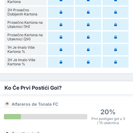
Kartona
2H Prosečno
Dobijenih Kartona
Prosečno Kartona na
Utakmici (1H)
Prosečno Kartona na
Utakmici (2H)
1H Je Imalo Više
Kartona %
2H Je Imalo Više
Kartona %
Ko Će Prvi Postići Gol?
Alfareros de Tonala FC
20%
Prvi postigao gol u 3
/ 15 utakmica