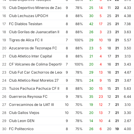
Club Deportivo Mineros de Zacatecas II
15
9
78%
25
14
11
22
4.33
Club Lechuzas UPGCH
16
8
88%
30
5
25
21
4.38
FC Diablos Tesistan
17
8
88%
42
17
25
21
7.38
Club Gorilas de Juanacatlan II
18
8
88%
26
3
23
21
3.63
Tigres de Alica FC II
19
7
100%
29
10
19
21
5.57
Azucareros de Tezonapa FC
20
8
88%
23
5
18
21
3.50
Club Atletico Inter Capital
21
8
88%
21
4
17
21
3.13
CF Volcanes de Colima Deportivo Tala
22
7
100%
20
4
16
21
3.43
Club Fut Car Cachorros de Leon
23
9
78%
29
13
16
21
4.67
Club Atletico Real Morelos 27
24
9
78%
24
9
15
21
3.67
Tuzos Pachuca Pachuca CF II
25
8
88%
30
15
15
21
5.63
Guerreros Reynosa FC
26
9
78%
35
23
12
21
6.44
Correcaminos de la UAT III
27
10
70%
19
12
7
21
3.10
Club Gallos Viejos
28
10
70%
20
13
7
21
3.30
Club Leon GEN
29
9
78%
14
10
4
21
2.67
FC Politecnico
30
8
75%
26
6
20
19
4.00