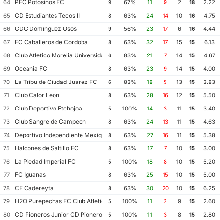
PFC Potosinos FC
64
9
67%
11
9
2
18
2.22
CD Estudiantes Tecos II
65
8
63%
24
14
10
16
4.75
CDC Dominguez Osos
66
9
56%
23
17
6
16
4.44
FC Caballeros de Cordoba
67
8
63%
32
17
15
15
6.13
Club Atletico Morelia Universidad Michoacana
68
6
83%
21
7
14
15
4.67
Oceania FC
69
8
63%
23
9
14
15
4.00
La Tribu de Ciudad Juarez FC
70
6
83%
18
5
13
15
3.83
Club Calor Leon
71
8
63%
28
16
12
15
5.50
Club Deportivo Etchojoa
72
5
100%
14
3
11
15
3.40
Club Sangre de Campeon
73
8
63%
24
13
11
15
4.63
Deportivo Independiente Mexiquense
74
8
63%
27
16
11
15
5.38
Halcones de Saltillo FC
75
8
63%
17
7
10
15
3.00
La Piedad Imperial FC
76
5
100%
18
8
10
15
5.20
FC Iguanas
77
8
63%
25
15
10
15
5.00
CF Cadereyta
78
8
63%
30
20
10
15
6.25
H2O Purepechas FC Club Atletico Morelia II
79
5
100%
11
2
9
15
2.60
CD Pioneros Junior CD Pioneros de Cancun II
80
5
100%
11
3
8
15
2.80