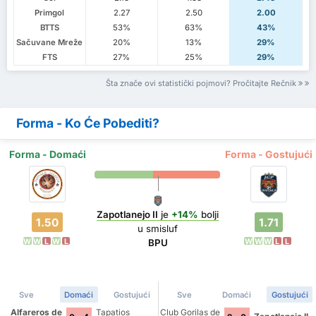
Primgol
2.27
2.50
2.00
BTTS
53%
63%
43%
Sačuvane Mreže
20%
13%
29%
FTS
27%
25%
29%
Šta znače ovi statistički pojmovi? Pročitajte Rečnik
Forma - Ko Će Pobediti?
Forma - Domaći
Forma - Gostujući
Zapotlanejo II
je
+14%
bolji
1.50
1.71
u smisluf
W
W
L
W
L
W
W
W
L
L
BPU
Sve
Domaći
Gostujući
Sve
Domaći
Gostujući
Alfareros de
Tapatios
Club Gorilas de