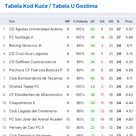
Tabela Kod Kuće / Tabela U Gostima
Tim
MP
% Pobeda
GF
GA
GD
B.
Pros.
CD Aguilas Universidad Autonoma de Guerrero
1
9
100%
42
9
33
27
5.67
FC Santiago II
2
9
100%
39
14
25
27
5.89
Racing Veracruz III
3
9
89%
34
3
31
24
4.11
CD Cruz Azul Lagunas
4
8
100%
36
5
31
24
5.13
CD Delfines Coatzacoalcos
5
9
89%
34
5
29
24
4.33
Pachuca CF Fuerzas Basicas Pachuca CF III
6
9
89%
35
9
26
24
4.89
Club Bombarderos de Tecamac
7
9
89%
40
15
25
24
6.11
Orishas Tepeji FC
8
8
100%
24
3
21
24
3.38
CF Estudiantes de Atlacomulco
9
8
100%
36
17
19
24
6.63
Chapulineros II
10
9
89%
29
11
18
24
4.44
Club Legado del Centenario
11
9
89%
30
12
18
24
4.67
FC San Jose del Arenal Academia America Leyendas
12
10
80%
32
16
16
24
4.80
Heroes de Zaci FC II
13
10
80%
22
10
12
24
3.20
Club Deportivo Yautepec
14
8
88%
27
3
24
22
3.75