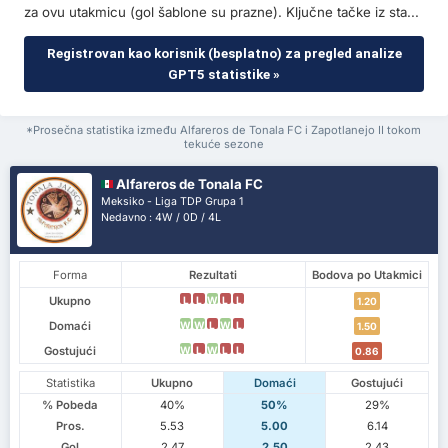
za ovu utakmicu (gol šablone su prazne). Ključne tačke iz sta...
Registrovan kao korisnik (besplatno) za pregled analize
GPT5 statistike »
*Prosečna statistika između Alfareros de Tonala FC i Zapotlanejo II tokom
tekuće sezone
Alfareros de Tonala FC
Meksiko - Liga TDP Grupa 1
Nedavno : 4W / 0D / 4L
Forma
Rezultati
Bodova po Utakmici
Ukupno
L
L
W
L
L
1.20
Domaći
W
W
L
W
L
1.50
Gostujući
W
L
W
L
L
0.86
Statistika
Ukupno
Domaći
Gostujući
% Pobeda
40%
50%
29%
Pros.
5.53
5.00
6.14
Gol
2.47
2.50
2.43