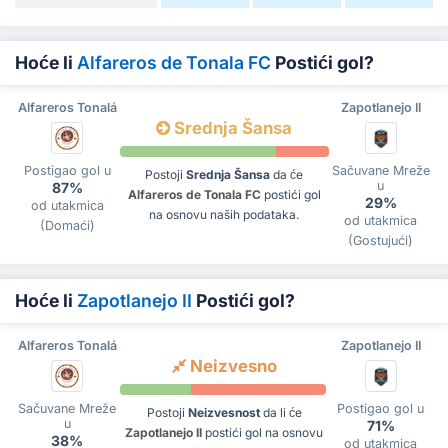
Hoće li
Alfareros de Tonala FC
Postići gol?
Alfareros Tonalá
Zapotlanejo II
Srednja Šansa
Postigao gol u
Sačuvane Mreže
Postoji
Srednja Šansa
da će
u
87%
Alfareros de Tonala FC
postići gol
29%
od utakmica
na osnovu naših podataka.
od utakmica
(Domaći)
(Gostujući)
Hoće li
Zapotlanejo II
Postići gol?
Alfareros Tonalá
Zapotlanejo II
Neizvesno
Sačuvane Mreže
Postigao gol u
Postoji
Neizvesnost
da li će
u
71%
Zapotlanejo II
postići gol na osnovu
38%
od utakmica