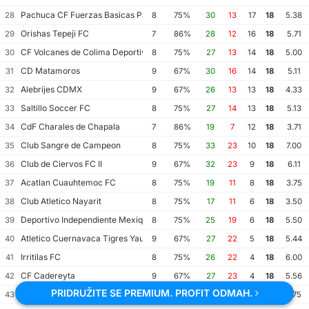
Pachuca CF Fuerzas Basicas Pachuca CF III
28
8
75%
30
13
17
18
5.38
Orishas Tepeji FC
29
7
86%
28
12
16
18
5.71
CF Volcanes de Colima Deportivo Tala
30
8
75%
27
13
14
18
5.00
CD Matamoros
31
9
67%
30
16
14
18
5.11
Alebrijes CDMX
32
9
67%
26
13
13
18
4.33
Saltillo Soccer FC
33
8
75%
27
14
13
18
5.13
CdF Charales de Chapala
34
7
86%
19
7
12
18
3.71
Club Sangre de Campeon
35
8
75%
33
23
10
18
7.00
Club de Ciervos FC II
36
9
67%
32
23
9
18
6.11
Acatlan Cuauhtemoc FC
37
8
75%
19
11
8
18
3.75
Club Atletico Nayarit
38
8
75%
17
11
6
18
3.50
Deportivo Independiente Mexiquense
39
8
75%
25
19
6
18
5.50
Atletico Cuernavaca Tigres Yautepec
40
9
67%
27
22
5
18
5.44
Irritilas FC
41
8
75%
26
22
4
18
6.00
CF Cadereyta
42
9
67%
27
23
4
18
5.56
PRIDRUŽITE SE PREMIUM. PROFIT ODMAH.
Chapulineros II
43
8
75%
31
31
0
18
7.75