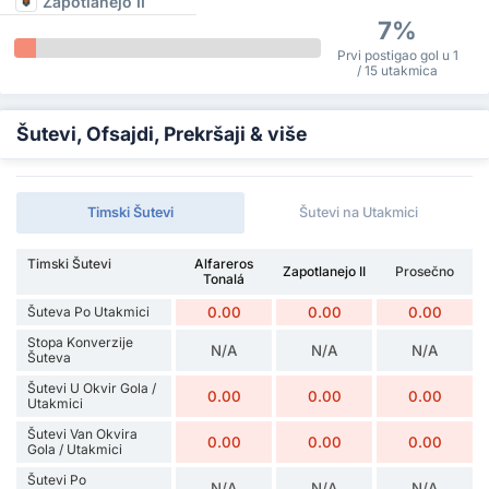
Zapotlanejo II
7%
Prvi postigao gol u 1
/ 15 utakmica
Šutevi, Ofsajdi, Prekršaji & više
Timski Šutevi
Šutevi na Utakmici
Timski Šutevi
Alfareros
Zapotlanejo II
Prosečno
Tonalá
Šuteva Po Utakmici
0.00
0.00
0.00
Stopa Konverzije
N/A
N/A
N/A
Šuteva
Šutevi U Okvir Gola /
0.00
0.00
0.00
Utakmici
Šutevi Van Okvira
0.00
0.00
0.00
Gola / Utakmici
Šutevi Po
N/A
N/A
N/A