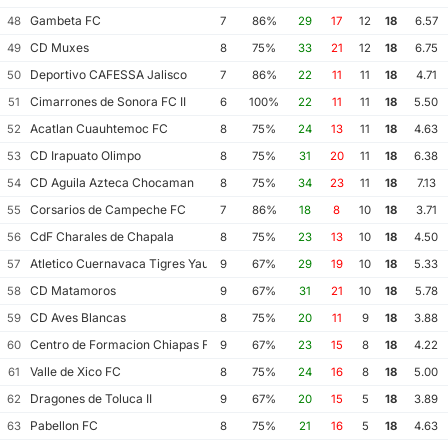
Gambeta FC
48
7
86%
29
17
12
18
6.57
CD Muxes
49
8
75%
33
21
12
18
6.75
Deportivo CAFESSA Jalisco
50
7
86%
22
11
11
18
4.71
Cimarrones de Sonora FC II
51
6
100%
22
11
11
18
5.50
Acatlan Cuauhtemoc FC
52
8
75%
24
13
11
18
4.63
CD Irapuato Olimpo
53
8
75%
31
20
11
18
6.38
CD Aguila Azteca Chocaman
54
8
75%
34
23
11
18
7.13
Corsarios de Campeche FC
55
7
86%
18
8
10
18
3.71
CdF Charales de Chapala
56
8
75%
23
13
10
18
4.50
Atletico Cuernavaca Tigres Yautepec
57
9
67%
29
19
10
18
5.33
CD Matamoros
58
9
67%
31
21
10
18
5.78
CD Aves Blancas
59
8
75%
20
11
9
18
3.88
Centro de Formacion Chiapas Futbol
60
9
67%
23
15
8
18
4.22
Valle de Xico FC
61
8
75%
24
16
8
18
5.00
Dragones de Toluca II
62
9
67%
20
15
5
18
3.89
Pabellon FC
63
8
75%
21
16
5
18
4.63