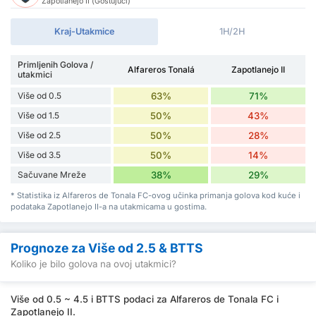
Zapotlanejo II (Gostujući)
Kraj-Utakmice
1H/2H
Primljenih Golova /
Alfareros Tonalá
Zapotlanejo II
utakmici
Više od 0.5
63%
71%
Više od 1.5
50%
43%
Više od 2.5
50%
28%
Više od 3.5
50%
14%
Sačuvane Mreže
38%
29%
* Statistika iz Alfareros de Tonala FC-ovog učinka primanja golova kod kuće i
podataka Zapotlanejo II-a na utakmicama u gostima.
Prognoze za Više od 2.5 & BTTS
Koliko je bilo golova na ovoj utakmici?
Više od 0.5 ~ 4.5 i BTTS podaci za Alfareros de Tonala FC i
Zapotlanejo II.