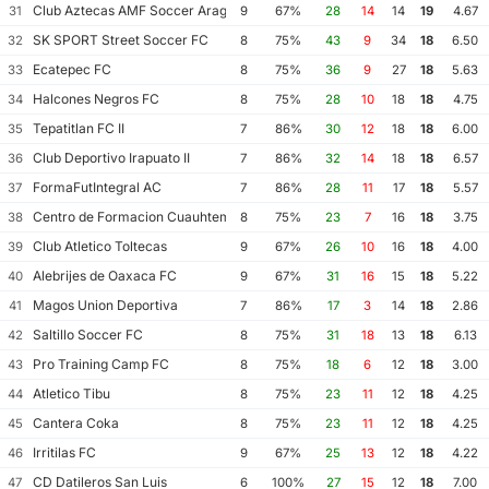
Club Aztecas AMF Soccer Aragon
31
9
67%
28
14
14
19
4.67
SK SPORT Street Soccer FC
32
8
75%
43
9
34
18
6.50
Ecatepec FC
33
8
75%
36
9
27
18
5.63
Halcones Negros FC
34
8
75%
28
10
18
18
4.75
Tepatitlan FC II
35
7
86%
30
12
18
18
6.00
Club Deportivo Irapuato II
36
7
86%
32
14
18
18
6.57
FormaFutIntegral AC
37
7
86%
28
11
17
18
5.57
Centro de Formacion Cuauhtemoc Blanco
38
8
75%
23
7
16
18
3.75
Club Atletico Toltecas
39
9
67%
26
10
16
18
4.00
Alebrijes de Oaxaca FC
40
9
67%
31
16
15
18
5.22
Magos Union Deportiva
41
7
86%
17
3
14
18
2.86
Saltillo Soccer FC
42
8
75%
31
18
13
18
6.13
Pro Training Camp FC
43
8
75%
18
6
12
18
3.00
Atletico Tibu
44
8
75%
23
11
12
18
4.25
Cantera Coka
45
8
75%
23
11
12
18
4.25
Irritilas FC
46
9
67%
25
13
12
18
4.22
CD Datileros San Luis
47
6
100%
27
15
12
18
7.00