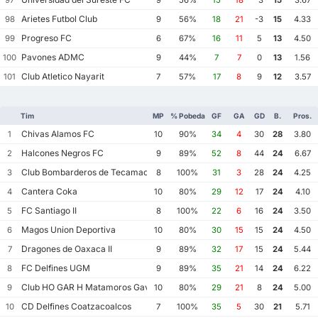
97
9
56%
15
18
-3
15
3.67
Arietes Futbol Club
98
9
56%
18
21
-3
15
4.33
Progreso FC
99
6
67%
16
11
5
13
4.50
Pavones ADMC
100
9
44%
7
7
0
13
1.56
Club Atletico Nayarit
101
7
57%
17
8
9
12
3.57
Tim
MP
% Pobeda
GF
GA
GD
B.
Pros.
Chivas Alamos FC
1
10
90%
34
4
30
28
3.80
Halcones Negros FC
2
9
89%
52
8
44
24
6.67
Club Bombarderos de Tecamac
3
8
100%
31
3
28
24
4.25
Cantera Coka
4
10
80%
29
12
17
24
4.10
FC Santiago II
5
8
100%
22
6
16
24
3.50
Magos Union Deportiva
6
10
80%
30
15
15
24
4.50
Dragones de Oaxaca II
7
9
89%
32
17
15
24
5.44
FC Delfines UGM
8
9
89%
35
21
14
24
6.22
Club HO GAR H Matamoros Gavilanes FC Matamoros II
9
10
80%
29
21
8
24
5.00
CD Delfines Coatzacoalcos
10
7
100%
35
5
30
21
5.71