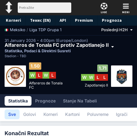
LIGE
MENI
Korneri
Тенис (EN)
API
Premium
Prognoza
/
Liga TDP Grupa 1
Poslednji H2H
Meksiko
31 January 2026 - 4:00pm (Europe/London)
Alfareros de Tonala FC protiv Zapotlanejo II
Statistika, Podaci & Direktni Susreti
Stadion -
TBD
1.50
1.71
W
L
W
L
W
W
L
L
Alfareros de Tonala
Zapotlanejo II
FC
Statistika
Prognoze
Stanje Na Tabeli
Sve
Golovi
Korneri
Kartoni
Poluvreme
Igrači
Konačni Rezultat