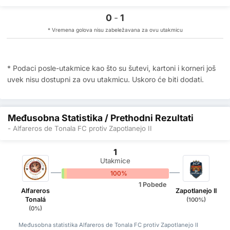
0
-
1
* Vremena golova nisu zabeležavana za ovu utakmicu
* Podaci posle-utakmice kao što su šutevi, kartoni i korneri još
uvek nisu dostupni za ovu utakmicu. Uskoro će biti dodati.
Međusobna Statistika / Prethodni Rezultati
- Alfareros de Tonala FC protiv Zapotlanejo II
1
Utakmice
0%
0%
100%
1 Pobede
Alfareros
Zapotlanejo II
Tonalá
(100%)
(0%)
Međusobna statistika Alfareros de Tonala FC protiv Zapotlanejo II