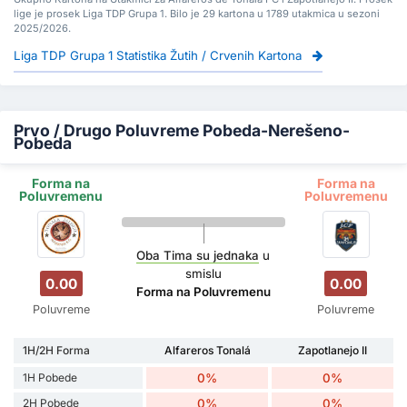
lige je prosek Liga TDP Grupa 1. Bilo je 29 kartona u 1789 utakmica u sezoni
2025/2026.
Liga TDP Grupa 1 Statistika Žutih / Crvenih Kartona
Prvo / Drugo Poluvreme Pobeda-Nerešeno-
Pobeda
Forma na
Forma na
Poluvremenu
Poluvremenu
Oba Tima su jednaka
u
smislu
0.00
0.00
Forma na Poluvremenu
Poluvreme
Poluvreme
1H/2H Forma
Alfareros Tonalá
Zapotlanejo II
1H Pobede
0%
0%
2H Pobede
0%
0%