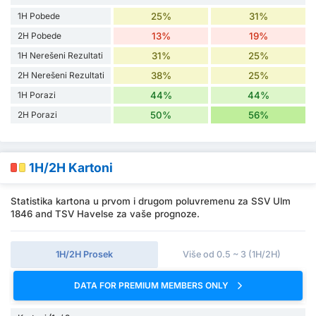
1H Pobede
25%
31%
2H Pobede
13%
19%
1H Nerešeni Rezultati
31%
25%
2H Nerešeni Rezultati
38%
25%
1H Porazi
44%
44%
2H Porazi
50%
56%
1H/2H Kartoni
Statistika kartona u prvom i drugom poluvremenu za SSV Ulm
1846 and TSV Havelse za vaše prognoze.
1H/2H Prosek
Više od 0.5 ~ 3 (1H/2H)
DATA FOR PREMIUM MEMBERS ONLY