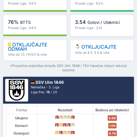
Prosek Lige : 63%
Prosek Lige : 83%
76%
3.54
BTTS
Golovi / Utakmici
Prosek Lige : 64%
Prosek Lige : 3.13
OTKLJUČAJTE
OTKLJUCAJTE
ODMAH
Više od 8.5, 9.5 & više
Više od 1.5, FH/2H & više
*Prosečna statistika između SSV Ulm 1846 i TSV Havelse tokom tekuće
sezone
SSV Ulm 1846
Nemačka - 3. Liga
Liga Pos.
18
/ 20
Forma
Rezultati
Bodova po Utakmici
Ukupno
L
D
W
D
L
0.88
Domaći
L
D
L
L
W
1.00
Gostujući
D
L
D
D
L
0.76