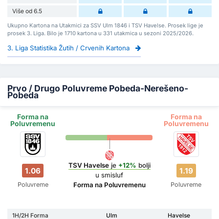
Više od 6.5
Ukupno Kartona na Utakmici za SSV Ulm 1846 i TSV Havelse. Prosek lige je
prosek 3. Liga. Bilo je 1710 kartona u 331 utakmica u sezoni 2025/2026.
3. Liga Statistika Žutih / Crvenih Kartona
Prvo / Drugo Poluvreme Pobeda-Nerešeno-
Pobeda
Forma na
Forma na
Poluvremenu
Poluvremenu
TSV Havelse
je
+12%
bolji
1.06
1.19
u smisluf
Poluvreme
Poluvreme
Forma na Poluvremenu
1H/2H Forma
Ulm
Havelse