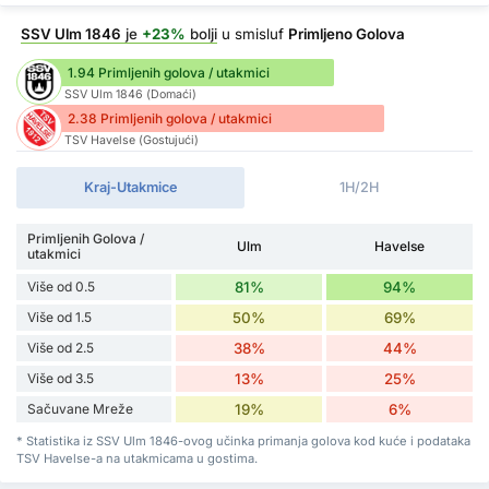
SSV Ulm 1846
je
+23%
bolji
u smisluf
Primljeno Golova
1.94 Primljenih golova / utakmici
SSV Ulm 1846 (Domaći)
2.38 Primljenih golova / utakmici
TSV Havelse (Gostujući)
Kraj-Utakmice
1H/2H
Primljenih Golova /
Ulm
Havelse
utakmici
Više od 0.5
81%
94%
Više od 1.5
50%
69%
Više od 2.5
38%
44%
Više od 3.5
13%
25%
Sačuvane Mreže
19%
6%
* Statistika iz SSV Ulm 1846-ovog učinka primanja golova kod kuće i podataka
TSV Havelse-a na utakmicama u gostima.