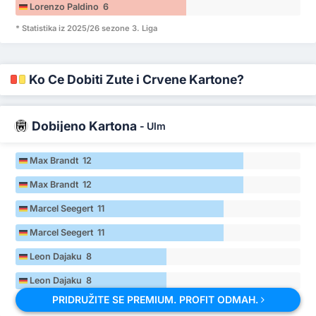
Lorenzo Paldino 6
* Statistika iz 2025/26 sezone 3. Liga
Ko Će Dobiti Žute i Crvene Kartone?
Dobijeno Kartona
-
Ulm
Max Brandt 12
Max Brandt 12
Marcel Seegert 11
Marcel Seegert 11
Leon Dajaku 8
Leon Dajaku 8
PRIDRUŽITE SE PREMIUM. PROFIT ODMAH.
* Statistika iz 2025/26 sezone 3. Liga