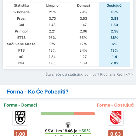
Statistika
Ukupno
Domaći
Gostujući
% Pobeda
21%
29%
13%
Pros.
3.70
3.53
3.88
Gol
1.48
1.47
1.50
Primgol
2.21
2.06
2.38
BTTS
76%
65%
88%
Sačuvane Mreže
9%
12%
6%
FTS
18%
24%
13%
xG
1.34
1.27
1.4
xGA
1.85
1.69
2.02
Šta znače ovi statistički pojmovi? Pročitajte Rečnik
Forma - Ko Će Pobediti?
Forma - Domaći
Forma - Gostujući
SSV Ulm 1846
je
+59%
1.00
0.63