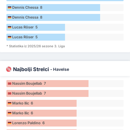
Dennis Chessa 8
Dennis Chessa 8
Lucas Röser 5
Lucas Röser 5
* Statistika iz 2025/26 sezone 3. Liga
Najbolji Strelci
-
Havelse
Nassim Boujellab 7
Nassim Boujellab 7
Marko Ilic 6
Marko Ilic 6
Lorenzo Paldino 6