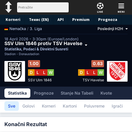
LIGE
MENI
Korneri
Тенис (EN)
API
Premium
Prognoza
/
3. Liga
Poslednji H2H
Nemačka
18 April 2026 - 3:30pm (Europe/London)
SSV Ulm 1846 protiv TSV Havelse
Statistika, Podaci & Direktni Susreti
Stadion -
Donaustadion
1.00
0.63
D
L
L
W
D
L
L
W
SSV Ulm 1846
TSV Havelse
Statistika
Prognoze
Stanje Na Tabeli
Kvote
Sve
Golovi
Korneri
Kartoni
Poluvreme
Igrači
Konačni Rezultat