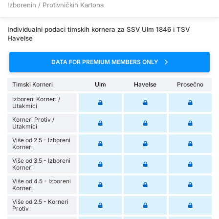
Izborenih / Protivničkih Kartona
Individualni podaci timskih kornera za SSV Ulm 1846 i TSV
Havelse
DATA FOR PREMIUM MEMBERS ONLY
Timski Korneri
Ulm
Havelse
Prosečno
Izboreni Korneri /
Utakmici
Korneri Protiv /
Utakmici
Više od 2.5 - Izboreni
Korneri
Više od 3.5 - Izboreni
Korneri
Više od 4.5 - Izboreni
Korneri
Više od 2.5 - Korneri
Protiv