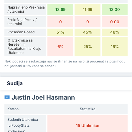
Napravljeno Prekršaja
13.69
11.69
13.00
/ utakmici
Prekršaja Protiv /
0
0
0.00
utakmici
Prosečan Posed
51%
45%
48%
% Utakmica sa
Nerešenim
6%
25%
16%
Rezultatom na Kraju
Utakmice
Neki podaci se zaokružuju naviše ili naniže na najbliži procenat i stoga mogu
biti jednaki 101% kada se saberu.
Sudija
Justin Joel Hasmann
Kartoni
Statistika
Suđenih Utakmica
(u FootyStats
15 Utakmice
Podacima)