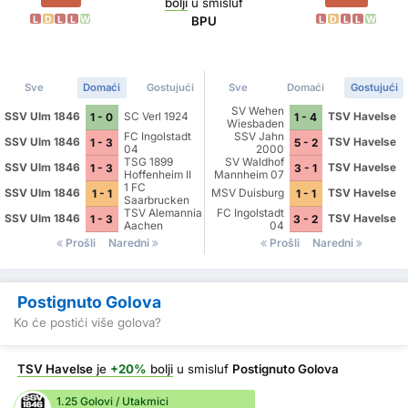
bolji
u smisluf
L
D
L
L
W
L
D
L
L
W
BPU
Sve
Domaći
Gostujući
Sve
Domaći
Gostujući
SV Wehen
SSV Ulm 1846
SC Verl 1924
TSV Havelse
1 - 0
1 - 4
Wiesbaden
FC Ingolstadt
SSV Jahn
SSV Ulm 1846
TSV Havelse
1 - 3
5 - 2
04
2000
TSG 1899
Regensburg
SV Waldhof
SSV Ulm 1846
TSV Havelse
1 - 3
3 - 1
Hoffenheim II
Mannheim 07
1 FC
SSV Ulm 1846
MSV Duisburg
TSV Havelse
1 - 1
1 - 1
Saarbrucken
TSV Alemannia
FC Ingolstadt
SSV Ulm 1846
TSV Havelse
1 - 3
3 - 2
Aachen
04
Prošli
Naredni
Prošli
Naredni
Postignuto Golova
Ko će postići više golova?
TSV Havelse
je
+20%
bolji
u smisluf
Postignuto Golova
1.25 Golovi / Utakmici