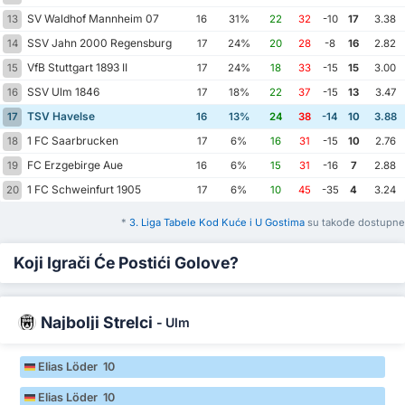
SV Waldhof Mannheim 07
13
16
31%
22
32
-10
17
3.38
SSV Jahn 2000 Regensburg
14
17
24%
20
28
-8
16
2.82
VfB Stuttgart 1893 II
15
17
24%
18
33
-15
15
3.00
SSV Ulm 1846
16
17
18%
22
37
-15
13
3.47
TSV Havelse
17
16
13%
24
38
-14
10
3.88
1 FC Saarbrucken
18
17
6%
16
31
-15
10
2.76
FC Erzgebirge Aue
19
16
6%
15
31
-16
7
2.88
1 FC Schweinfurt 1905
20
17
6%
10
45
-35
4
3.24
*
3. Liga Tabele Kod Kuće i U Gostima
su takođe dostupne
Koji Igrači Će Postići Golove?
Najbolji Strelci
-
Ulm
Elias Löder 10
Elias Löder 10