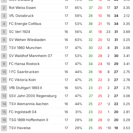
Rot Weiss Essen
2
17
65%
37
20
17
37
3.35
VfL Osnabruck
3
17
59%
26
10
16
34
2.12
FC Energie Cottbus
4
17
53%
36
21
15
34
3.35
SC Verl 1924
5
16
56%
41
18
23
31
3.69
SV Wehen Wiesbaden
6
16
63%
32
20
12
31
3.25
TSV 1860 Munchen
7
17
47%
30
22
8
31
3.06
SV Waldhof Mannheim 07
8
17
53%
30
28
2
30
3.41
FC Hansa Rostock
9
17
47%
34
24
10
29
3.41
1 FC Saarbrucken
10
16
44%
26
18
8
27
2.75
FC Viktoria Koln
11
17
47%
25
22
3
27
2.76
VfB Stuttgart 1893 II
12
16
50%
23
21
2
27
2.75
SSV Jahn 2000 Regensburg
13
17
47%
27
25
2
27
3.06
TSV Alemannia Aachen
14
16
44%
25
27
-2
22
3.25
FC Ingolstadt 04
15
16
31%
23
22
1
20
2.81
TSG 1899 Hoffenheim II
16
17
29%
28
28
0
20
3.29
TSV Havelse
17
17
29%
25
35
-10
19
3.53