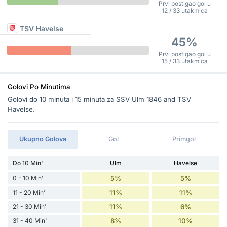
Prvi postigao gol u
12 / 33 utakmica
TSV Havelse
45%
Prvi postigao gol u
15 / 33 utakmica
Golovi Po Minutima
Golovi do 10 minuta i 15 minuta za SSV Ulm 1846 and TSV
Havelse.
Ukupno Golova
Gol
Primgol
Do 10 Min'
Ulm
Havelse
0 - 10 Min'
5%
5%
11 - 20 Min'
11%
11%
21 - 30 Min'
11%
6%
31 - 40 Min'
8%
10%