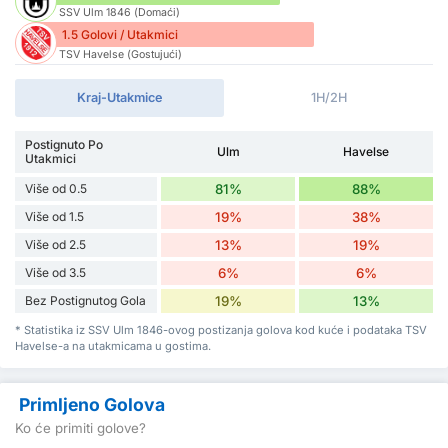
SSV Ulm 1846 (Domaći)
1.5 Golovi / Utakmici
TSV Havelse (Gostujući)
Kraj-Utakmice
1H/2H
Postignuto Po
Ulm
Havelse
Utakmici
Više od 0.5
81%
88%
Više od 1.5
19%
38%
Više od 2.5
13%
19%
Više od 3.5
6%
6%
Bez Postignutog Gola
19%
13%
* Statistika iz SSV Ulm 1846-ovog postizanja golova kod kuće i podataka TSV
Havelse-a na utakmicama u gostima.
Primljeno Golova
Ko će primiti golove?