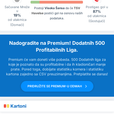
Sačuvane Mreže
Postigao gol u
Postoji
Visoka Šansa
da će
TSV
u
87%
Havelse
postići gol na osnovu naših
19%
od utakmica
podataka.
od utakmica
(Gostujući)
(Domaći)
Nadogradite na Premium! Dodatnih 500
Profitabilnih Liga.
Premium će vam doneti više pobeda. 500 Dodatnih liga za
koje je poznato da su profitabilne i da ih kladioničari manje
prate. Pored toga, dobijate statistiku kornera i statistiku
kartona zajedno sa CSV preuzimanjima. Pretplatite se danas!
PRIDRUŽITE SE PREMIUM-U ODMAH
Kartoni