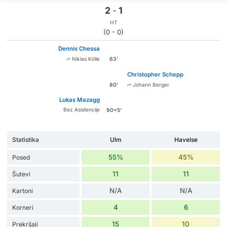
2
-
1
HT
(0 - 0)
Dennis Chessa
63'
Niklas Kölle
Christopher Schepp
80'
Johann Berger
Lukas Mazagg
Bez Asistencije
90+5'
Statistika
Ulm
Havelse
55%
45%
Posed
11
11
Šutevi
N/A
N/A
Kartoni
4
6
Korneri
15
10
Prekršaji