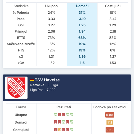
Statistika
Ukupno
Domaći
Gostujući
% Pobeda
24%
31%
18%
Pros.
3.33
3.19
3.47
Gol
1.27
1.25
1.29
Primgol
2.06
1.94
2.18
BTTS
73%
63%
82%
Sačuvane Mreže
15%
19%
12%
FTS
12%
19%
6%
xG
1.31
1.36
1.27
xGA
1.52
1.5
1.53
TSV Havelse
Nemačka - 3. Liga
Liga Pos.
17
/ 20
Forma
Rezultati
Bodova po Utakmici
Ukupno
W
L
L
W
W
0.88
Domaći
L
L
W
L
W
1.12
Gostujući
L
D
L
L
W
0.63