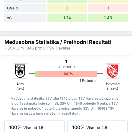
2
1
Ofsajdi
1.74
1.43
xG
Međusobna Statistika / Prethodni Rezultati
- SSV Ulm 1846 protiv TSV Havelse
1
Utakmice
0%
0%
100%
1 Pobede
Ulm
Havelse
(0%)
(100%)
Međusobna statistika SSV Ulm 1846 protiv TSV Havelse pokazuje da
je od 1 sastanaka koje su imali, SSV Ulm 1846 pobedio 0 puta, a TSV
Havelse je pobedio 1 puta.0 utakmica između SSV Ulm 1846 i TSV
Havelse su završene nerešenim rezultatom.
100%
100%
Više od 1.5
Više od 2.5