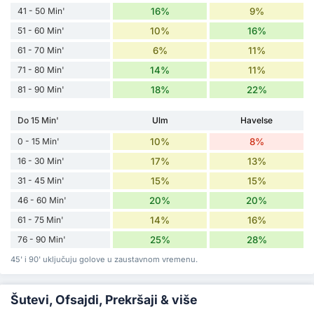
41 - 50 Min'
16%
9%
51 - 60 Min'
10%
16%
61 - 70 Min'
6%
11%
71 - 80 Min'
14%
11%
81 - 90 Min'
18%
22%
Do 15 Min'
Ulm
Havelse
0 - 15 Min'
10%
8%
16 - 30 Min'
17%
13%
31 - 45 Min'
15%
15%
46 - 60 Min'
20%
20%
61 - 75 Min'
14%
16%
76 - 90 Min'
25%
28%
45' i 90' uključuju golove u zaustavnom vremenu.
Šutevi, Ofsajdi, Prekršaji & više