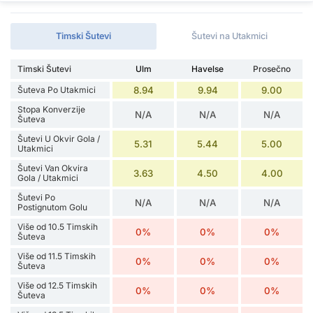
Timski Šutevi
Šutevi na Utakmici
Timski Šutevi
Ulm
Havelse
Prosečno
Šuteva Po Utakmici
8.94
9.94
9.00
Stopa Konverzije
N/A
N/A
N/A
Šuteva
Šutevi U Okvir Gola /
5.31
5.44
5.00
Utakmici
Šutevi Van Okvira
3.63
4.50
4.00
Gola / Utakmici
Šutevi Po
N/A
N/A
N/A
Postignutom Golu
Više od 10.5 Timskih
0%
0%
0%
Šuteva
Više od 11.5 Timskih
0%
0%
0%
Šuteva
Više od 12.5 Timskih
0%
0%
0%
Šuteva