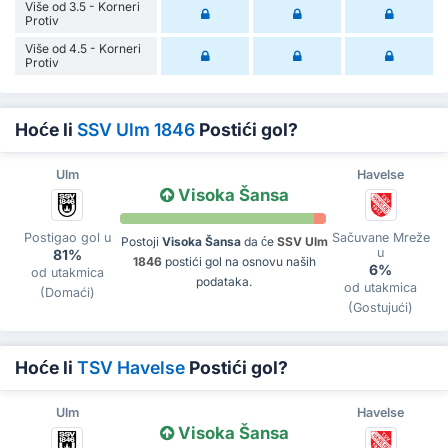
Više od 3.5 - Korneri
Protiv
Više od 4.5 - Korneri
Protiv
Hoće li
SSV Ulm 1846
Postići gol?
Ulm
Havelse
Visoka Šansa
Postigao gol u
Sačuvane Mreže
Postoji
Visoka Šansa
da će
SSV Ulm
u
81%
1846
postići gol na osnovu naših
6%
od utakmica
podataka.
od utakmica
(Domaći)
(Gostujući)
Hoće li
TSV Havelse
Postići gol?
Ulm
Havelse
Visoka Šansa