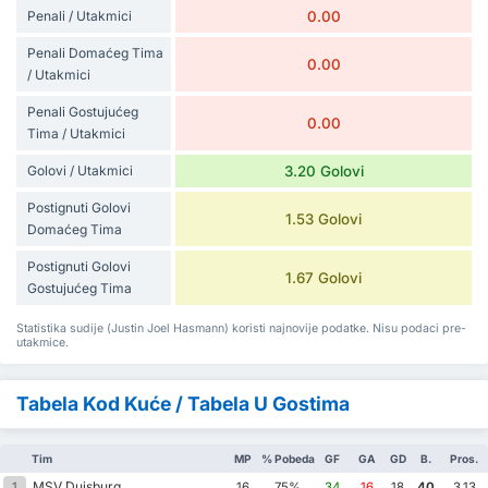
Penali / Utakmici
0.00
Penali Domaćeg Tima
0.00
/ Utakmici
Penali Gostujućeg
0.00
Tima / Utakmici
Golovi / Utakmici
3.20 Golovi
Postignuti Golovi
1.53 Golovi
Domaćeg Tima
Postignuti Golovi
1.67 Golovi
Gostujućeg Tima
Statistika sudije (Justin Joel Hasmann) koristi najnovije podatke. Nisu podaci pre-
utakmice.
Tabela Kod Kuće / Tabela U Gostima
Tim
MP
% Pobeda
GF
GA
GD
B.
Pros.
MSV Duisburg
1
16
75%
34
16
18
40
3.13