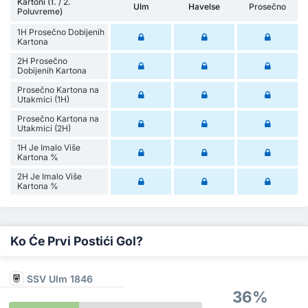
Kartoni (1. / 2.
Ulm
Havelse
Prosečno
Poluvreme)
1H Prosečno Dobijenih
Kartona
2H Prosečno
Dobijenih Kartona
Prosečno Kartona na
Utakmici (1H)
Prosečno Kartona na
Utakmici (2H)
1H Je Imalo Više
Kartona %
2H Je Imalo Više
Kartona %
Ko Će Prvi Postići Gol?
SSV Ulm 1846
36%