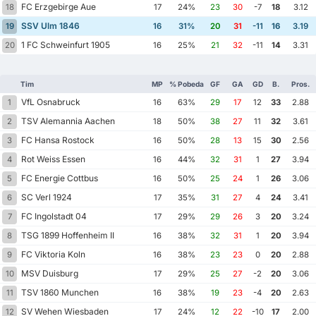
FC Erzgebirge Aue
18
17
24%
23
30
-7
18
3.12
SSV Ulm 1846
19
16
31%
20
31
-11
16
3.19
1 FC Schweinfurt 1905
20
16
25%
21
32
-11
14
3.31
Tim
MP
% Pobeda
GF
GA
GD
B.
Pros.
VfL Osnabruck
1
16
63%
29
17
12
33
2.88
TSV Alemannia Aachen
2
18
50%
38
27
11
32
3.61
FC Hansa Rostock
3
16
50%
28
13
15
30
2.56
Rot Weiss Essen
4
16
44%
32
31
1
27
3.94
FC Energie Cottbus
5
16
50%
25
24
1
26
3.06
SC Verl 1924
6
17
35%
31
27
4
24
3.41
FC Ingolstadt 04
7
17
29%
29
26
3
20
3.24
TSG 1899 Hoffenheim II
8
16
38%
32
31
1
20
3.94
FC Viktoria Koln
9
16
38%
23
23
0
20
2.88
MSV Duisburg
10
17
29%
25
27
-2
20
3.06
TSV 1860 Munchen
11
16
38%
19
23
-4
20
2.63
SV Wehen Wiesbaden
12
17
24%
12
22
-10
17
2.00