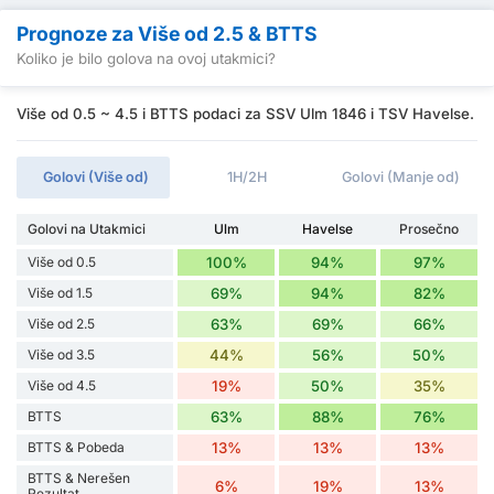
Prognoze za Više od 2.5 & BTTS
Koliko je bilo golova na ovoj utakmici?
Više od 0.5 ~ 4.5 i BTTS podaci za SSV Ulm 1846 i TSV Havelse.
Golovi (Više od)
1H/2H
Golovi (Manje od)
Golovi na Utakmici
Ulm
Havelse
Prosečno
Više od 0.5
100%
94%
97%
Više od 1.5
69%
94%
82%
Više od 2.5
63%
69%
66%
Više od 3.5
44%
56%
50%
Više od 4.5
19%
50%
35%
BTTS
63%
88%
76%
BTTS & Pobeda
13%
13%
13%
BTTS & Nerešen
6%
19%
13%
Rezultat