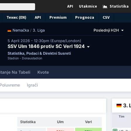
API
Utakmice
Statistika
Тенис (EN)
API
Premium
Prognoza
CSV
/
3. Liga
Poslednji H2H
Nemačka
5 April 2026 - 12:30pm (Europe/London)
SSV Ulm 1846 protiv SC Verl 1924
Statistika, Podaci & Direktni Susreti
Stadion -
Donaustadion
tanje Na Tabeli
Kvote
Poluvreme
Igrači
3. 
Tim
Statistika
Ulm
Verl