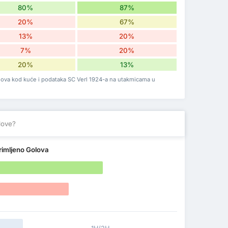
80%
87%
20%
67%
13%
20%
7%
20%
20%
13%
olova kod kuće i podataka SC Verl 1924-a na utakmicama u
love?
rimljeno Golova