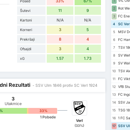
VfL Os
33%
67%
1
Posed
Rot Wei
2
11
9
Šutevi
FC Ener
3
N/A
N/A
Kartoni
SC Ver
4
3
5
Korneri
MSV Du
5
8
4
Prekršaji
FC Han
6
TSV 18
7
3
4
Ofsajdi
SV Weh
8
1.57
1.73
xG
SV Wal
9
TSV Al
10
FC Vikt
11
dni Rezultati
- SSV Ulm 1846 protiv SC Verl 1924
VfB Stut
12
FC Ingo
13
3
SSV Ja
14
Utakmice
TSG 189
15
7%
0%
33%
1 Pobede
1 FC S
16
Verl
(33%)
SSV Ul
17