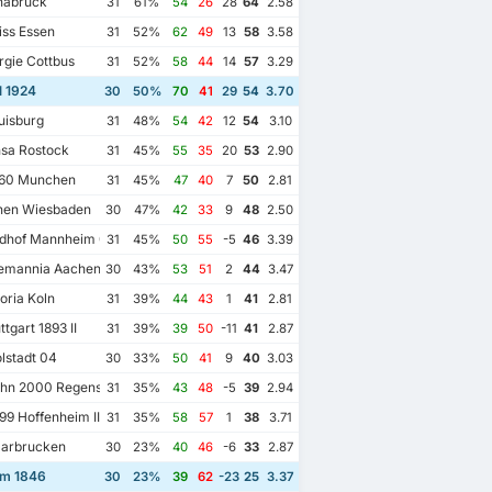
nabruck
31
61%
54
26
28
64
2.58
ss Essen
31
52%
62
49
13
58
3.58
gie Cottbus
31
52%
58
44
14
57
3.29
l 1924
30
50%
70
41
29
54
3.70
isburg
31
48%
54
42
12
54
3.10
sa Rostock
31
45%
55
35
20
53
2.90
60 Munchen
31
45%
47
40
7
50
2.81
en Wiesbaden
30
47%
42
33
9
48
2.50
dhof Mannheim 07
31
45%
50
55
-5
46
3.39
emannia Aachen
30
43%
53
51
2
44
3.47
oria Koln
31
39%
44
43
1
41
2.81
tgart 1893 II
31
39%
39
50
-11
41
2.87
lstadt 04
30
33%
50
41
9
40
3.03
hn 2000 Regensburg
31
35%
43
48
-5
39
2.94
9 Hoffenheim II
31
35%
58
57
1
38
3.71
aarbrucken
30
23%
40
46
-6
33
2.87
m 1846
30
23%
39
62
-23
25
3.37