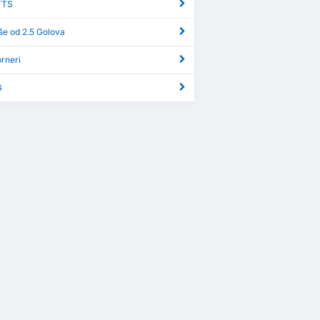
TTS
iše od 2.5 Golova
orneri
G