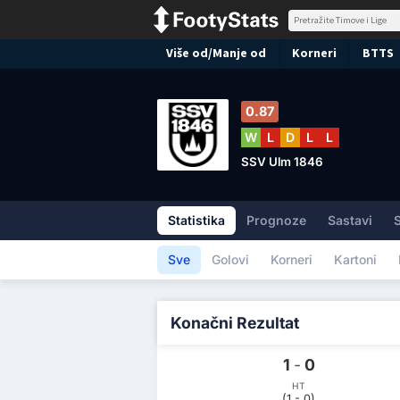
Više od/Manje od
Korneri
BTTS
0.87
W
L
D
L
L
SSV Ulm 1846
Statistika
Prognoze
Sastavi
S
Sve
Golovi
Korneri
Kartoni
Konačni Rezultat
1
-
0
HT
(1 - 0)