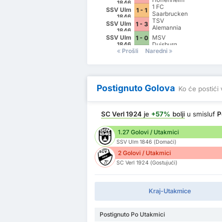
1846
II
1 FC
SSV Ulm
1 - 1
Saarbrucken
1846
TSV
SSV Ulm
1 - 3
Alemannia
1846
Aachen
SSV Ulm
MSV
1 - 0
1846
Duisburg
Prošli
Naredni
Postignuto Golova
Ko će postići 
SC Verl 1924
je
+57%
bolji
u smisluf
P
1.27 Golovi / Utakmici
SSV Ulm 1846 (Domaći)
2 Golovi / Utakmici
SC Verl 1924 (Gostujući)
Kraj-Utakmice
Postignuto Po Utakmici