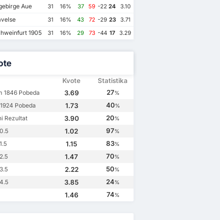
gebirge Aue
31
16%
37
59
-22
24
3.10
velse
31
16%
43
72
-29
23
3.71
hweinfurt 1905
31
16%
29
73
-44
17
3.29
ote
Kvote
Statistika
27
m 1846 Pobeda
3.69
%
40
 1924 Pobeda
1.73
%
20
i Rezultat
3.90
%
97
0.5
1.02
%
83
1.5
1.15
%
70
2.5
1.47
%
50
3.5
2.22
%
24
4.5
3.85
%
74
1.46
%