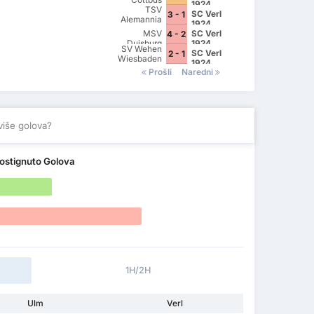
1924
TSV
SC Verl
3 - 1
Alemannia
1924
Aachen
MSV
SC Verl
4 - 2
Duisburg
1924
SV Wehen
SC Verl
2 - 1
Wiesbaden
1924
Prošli
Naredni
više golova?
ostignuto Golova
1H/2H
Ulm
Verl