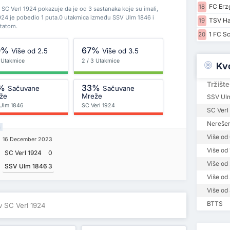
FC Erz
18
SC Verl 1924 pokazuje da je od 3 sastanaka koje su imali,
924 je pobedio 1 puta.0 utakmica između SSV Ulm 1846 i
TSV Ha
19
ltatom.
1 FC Sc
20
0%
67%
Više od 2.5
Više od 3.5
3 Utakmice
2 / 3 Utakmice
Kv
Tržište
%
33%
Sačuvane
Sačuvane
že
Mreže
SSV Ul
Ulm 1846
SC Verl 1924
SC Verl
Nerešen
i
Više od 
16 December 2023
Više od 
SC Verl 1924
0
Više od 
SSV Ulm 1846
3
Više od 
Više od 
BTTS
v SC Verl 1924