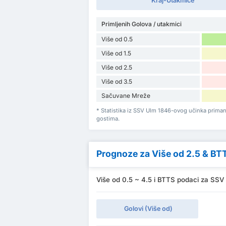
Kraj-Utakmice
Primljenih Golova / utakmici
Više od 0.5
Više od 1.5
Više od 2.5
Više od 3.5
Sačuvane Mreže
* Statistika iz SSV Ulm 1846-ovog učinka prima
gostima.
Prognoze za Više od 2.5 & BT
Više od 0.5 ~ 4.5 i BTTS podaci za SSV 
Golovi (Više od)