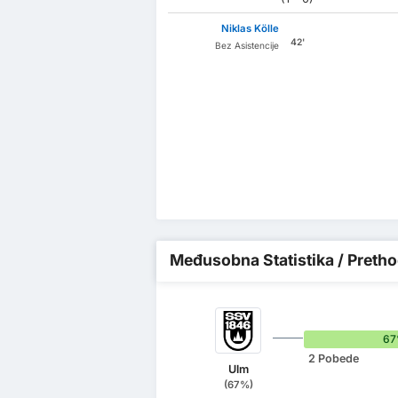
Niklas Kölle
42'
Bez Asistencije
Međusobna Statistika / Pretho
6
2 Pobede
Ulm
(67%)