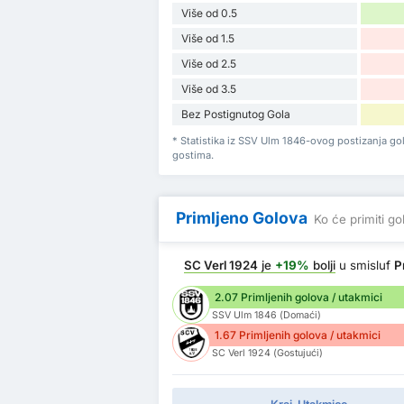
Više od 0.5
Više od 1.5
Više od 2.5
Više od 3.5
Bez Postignutog Gola
* Statistika iz SSV Ulm 1846-ovog postizanja g
gostima.
Primljeno Golova
Ko će primiti go
SC Verl 1924
je
+19%
bolji
u smisluf
P
2.07 Primljenih golova / utakmici
SSV Ulm 1846 (Domaći)
1.67 Primljenih golova / utakmici
SC Verl 1924 (Gostujući)