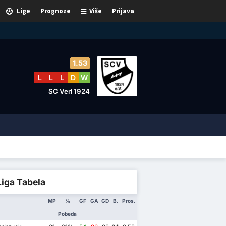
Lige
Prognoze
Više
Prijava
1.53
L
L
L
D
W
SC Verl 1924
Liga Tabela
MP
%
GF
GA
GD
B.
Pros.
Pobeda