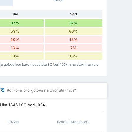
1H/2H
Ulm
Verl
87%
87%
53%
60%
40%
13%
13%
7%
13%
13%
nja golova kod kuće i podataka SC Verl 1924-a na utakmicama u
TS
Koliko je bilo golova na ovoj utakmici?
Ulm 1846 i SC Verl 1924.
1H/2H
Golovi (Manje od)