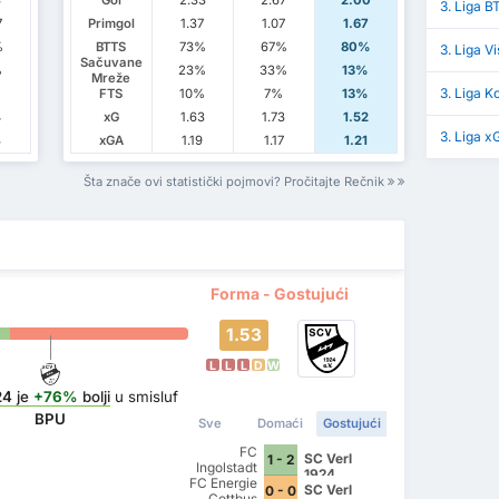
3
Gol
2.33
2.67
2.00
3. Liga B
7
Primgol
1.37
1.07
1.67
%
BTTS
73%
67%
80%
3. Liga V
Sačuvane
%
23%
33%
13%
Mreže
3. Liga K
FTS
10%
7%
13%
4
xG
1.63
1.73
1.52
3. Liga x
3
xGA
1.19
1.17
1.21
Šta znače ovi statistički pojmovi? Pročitajte Rečnik
Forma - Gostujući
1.53
L
L
L
D
W
24
je
+76%
bolji
u smisluf
BPU
Sve
Domaći
Gostujući
FC
SC Verl
1 - 2
Ingolstadt
1924
FC Energie
04
SC Verl
0 - 0
Cottbus