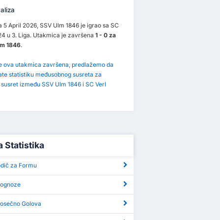
aliza
 5 April 2026, SSV Ulm 1846 je igrao sa SC
24 u 3. Liga. Utakmica je završena
1 - 0 za
lm 1846
.
je ova utakmica završena, predlažemo da
ate statistiku međusobnog susreta za
i susret između SSV Ulm 1846 i SC Verl
a Statistika
odič za Formu
Prognoze
Prosečno Golova