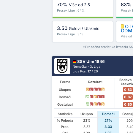
70%
83%
Više od 2.5
Prosek Lige : 64%
Prosek 
OT
3.50
Golovi / Utakmici
ODM
Prosek Lige : 3.15
Više od 
*Prosečna statistika između S
SSV Ulm 1846
Nemačka - 3. Liga
Liga Pos.
17
/ 20
Bodova 
Forma
Rezultati
Utakmi
Ukupno
0.83
D
L
L
L
D
Domaći
0.87
W
L
D
L
L
Gostujući
0.80
W
L
D
L
D
Statistika
Ukupno
Domaći
Gostuj
% Pobeda
23%
27%
20
Pros.
3.37
3.33
3.4