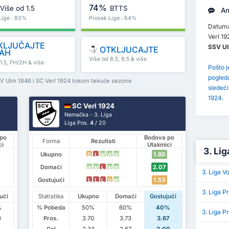
74%
Više od 1.5
BTTS
An
Lige : 83%
Prosek Lige : 64%
Datuma
Verl 19
KLJUČAJTE
SSV U
OTKLJUCAJTE
AH
Više od 8.5, 9.5 & više
1.5, FH/2H & više
Pošto 
pogled
SV Ulm 1846 i SC Verl 1924 tokom tekuće sezone
sledeć
1924.
SC Verl 1924
Nemačka - 3. Liga
Liga Pos.
4
/ 20
po
Bodova po
Forma
Rezultati
ci
Utakmici
3. Lig
Ukupno
1.80
D
L
W
W
W
Domaći
2.07
W
W
L
W
W
3. Liga V
Gostujući
1.53
L
L
L
D
W
3. Liga 
ući
Statistika
Ukupno
Domaći
Gostujući
%
% Pobeda
50%
60%
40%
3. Liga 
0
Pros.
3.70
3.73
3.67