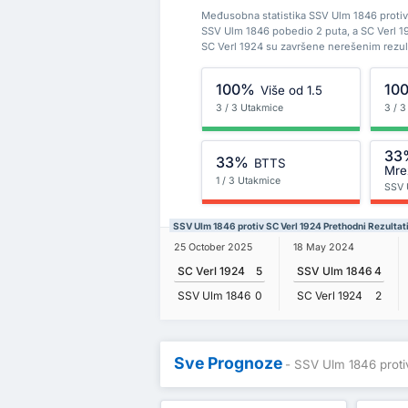
Međusobna statistika SSV Ulm 1846 protiv 
SSV Ulm 1846 pobedio 2 puta, a SC Verl 1
SC Verl 1924 su završene nerešenim rezu
100%
10
Više od 1.5
3 / 3 Utakmice
3 / 
33
33%
BTTS
Mre
1 / 3 Utakmice
SSV 
SSV Ulm 1846 protiv SC Verl 1924 Prethodni Rezultat
25 October 2025
18 May 2024
SC Verl 1924
5
SSV Ulm 1846
4
SSV Ulm 1846
0
SC Verl 1924
2
Sve Prognoze
- SSV Ulm 1846 proti