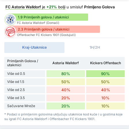
FC Astoria Walldorf
je
+21%
bolji
u smisluf
Primljeno Golova
1.9 Primljenih golova / utakmici
FC Astoria Walldorf (Domaći)
2.3 Primljenih golova / utakmici
Offenbacher FC Kickers 1901 (Gostujući)
Kraj-Utakmice
1H/2H
Primljenih Golova /
Astoria Walldorf
Kickers Offenbach
utakmici
Više od 0.5
80%
90%
Više od 1.5
50%
50%
Više od 2.5
40%
40%
Više od 3.5
20%
10%
Sačuvane Mreže
20%
10%
* Podaci o primljenim golovima uključuju utakmice kod kuće i u gostima koje
su igrali FC Astoria Walldorf i Offenbacher FC Kickers 1901.