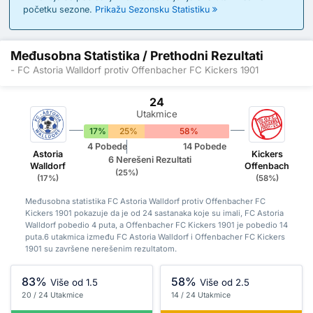
početku sezone.
Prikažu Sezonsku Statistiku
Međusobna Statistika / Prethodni Rezultati
- FC Astoria Walldorf protiv Offenbacher FC Kickers 1901
24
Utakmice
17%
25%
58%
4 Pobede
14 Pobede
Astoria
Kickers
6 Nerešeni Rezultati
Walldorf
Offenbach
(25%)
(17%)
(58%)
Međusobna statistika FC Astoria Walldorf protiv Offenbacher FC
Kickers 1901 pokazuje da je od 24 sastanaka koje su imali, FC Astoria
Walldorf pobedio 4 puta, a Offenbacher FC Kickers 1901 je pobedio 14
puta.6 utakmica između FC Astoria Walldorf i Offenbacher FC Kickers
1901 su završene nerešenim rezultatom.
83%
58%
Više od 1.5
Više od 2.5
20 / 24 Utakmice
14 / 24 Utakmice