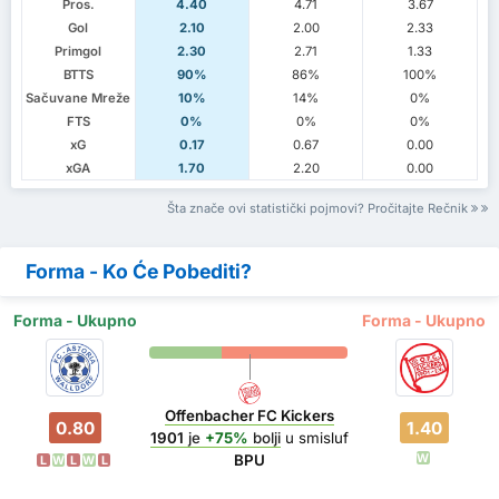
Pros.
4.40
4.71
3.67
Gol
2.10
2.00
2.33
Primgol
2.30
2.71
1.33
BTTS
90%
86%
100%
Sačuvane Mreže
10%
14%
0%
FTS
0%
0%
0%
xG
0.17
0.67
0.00
xGA
1.70
2.20
0.00
Šta znače ovi statistički pojmovi? Pročitajte Rečnik
Forma - Ko Će Pobediti?
Forma - Ukupno
Forma - Ukupno
Offenbacher FC Kickers
0.80
1.40
1901
je
+75%
bolji
u smisluf
W
BPU
L
W
L
W
L