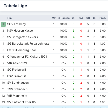
Tabela Lige
Tim
MP
% Pobeda
GF
GA
GD
B.
Pros.
SGV Freiberg
1
1
100%
5
0
5
3
5.00
KSV Hessen Kassel
2
1
100%
3
0
3
3
3.00
SV Stuttgarter Kickers
3
1
100%
4
2
2
3
6.00
SG Barockstadt Fulda Lehnerz
4
1
100%
1
0
1
3
1.00
FC 08 Homburg Saar
5
1
100%
2
1
1
3
3.00
Offenbacher FC Kickers 1901
6
1
100%
2
1
1
3
3.00
VfR Aalen 1921
7
1
0%
1
1
0
1
2.00
SC Freiburg II
8
1
0%
1
1
0
1
2.00
FSV Frankfurt
9
1
0%
2
2
0
1
4.00
SV Sandhausen
10
1
0%
2
2
0
1
4.00
TSV Steinbach
11
1
0%
2
2
0
1
4.00
VfR Mannheim
12
1
0%
2
2
0
1
4.00
SV Eintracht Trier 05
13
1
0%
0
1
-1
0
1.00