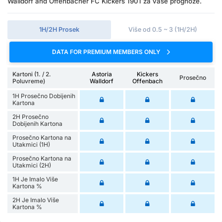
Walldorf and Offenbacher FC Kickers 1901 za vaše prognoze.
1H/2H Prosek
Više od 0.5 ~ 3 (1H/2H)
DATA FOR PREMIUM MEMBERS ONLY
Kartoni (1. / 2.
Astoria
Kickers
Prosečno
Poluvreme)
Walldorf
Offenbach
1H Prosečno Dobijenih
Kartona
2H Prosečno
Dobijenih Kartona
Prosečno Kartona na
Utakmici (1H)
Prosečno Kartona na
Utakmici (2H)
1H Je Imalo Više
Kartona %
2H Je Imalo Više
Kartona %