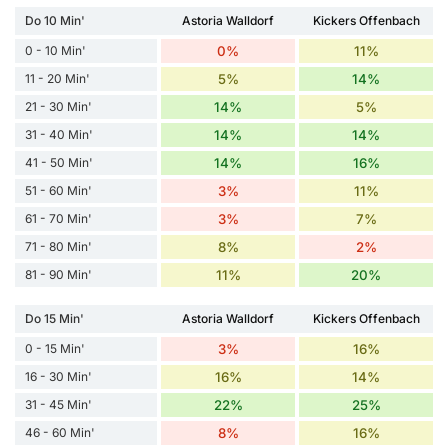
Do 10 Min'
Astoria Walldorf
Kickers Offenbach
0 - 10 Min'
0%
11%
11 - 20 Min'
5%
14%
21 - 30 Min'
14%
5%
31 - 40 Min'
14%
14%
41 - 50 Min'
14%
16%
51 - 60 Min'
3%
11%
61 - 70 Min'
3%
7%
71 - 80 Min'
8%
2%
81 - 90 Min'
11%
20%
Do 15 Min'
Astoria Walldorf
Kickers Offenbach
0 - 15 Min'
3%
16%
16 - 30 Min'
16%
14%
31 - 45 Min'
22%
25%
46 - 60 Min'
8%
16%