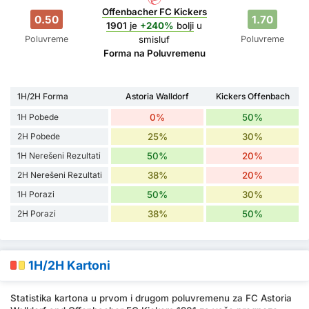
Offenbacher FC Kickers
0.50
1.70
1901
je
+240%
bolji
u
Poluvreme
Poluvreme
smisluf
Forma na Poluvremenu
1H/2H Forma
Astoria Walldorf
Kickers Offenbach
1H Pobede
0%
50%
2H Pobede
25%
30%
1H Nerešeni Rezultati
50%
20%
2H Nerešeni Rezultati
38%
20%
1H Porazi
50%
30%
2H Porazi
38%
50%
1H/2H Kartoni
Statistika kartona u prvom i drugom poluvremenu za FC Astoria