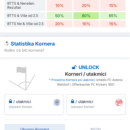
BTTS & Nerešen
10%
20%
15%
Rezultat
BTTS & Više od 2.5
50%
80%
65%
BTTS Ne & Više od 2.5
20%
10%
15%
Statistika Kornera
Koliko će biti kornera?
UNLOCK
Korneri / utakmici
* Prosečno Kornera po utakmici
između FC Astoria
Walldorf i Offenbacher FC Kickers 1901
/ utakmici
/ utakmici
Izboreni Korneri
Izboreni Korneri
Ukupno Kornera
1H/2H