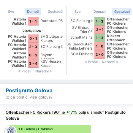
Sve
Domaći
Gostujući
Sve
Domaći
Gostujući
Astoria
Offenbacher
Darmstadt 98
SC Freiburg II
1 - 4
1 - 3
Walldorf
FC Kickers
SV Eintracht
1901
Offenbacher
2 - 1
2025/2026
Trier 05
FC Kickers
1901
Kickers
FC Astoria
SV Stuttgarter
Schott Mainz
1 - 3
0 - 1
Offenbach
Walldorf
Kickers
SG Barockstadt
Offenbacher
FC Astoria
1 - 0
SC Freiburg II
2 - 3
Fulda Lehnerz
FC Kickers
Walldorf
1901
Offenbacher
Astoria
SGV Freiberg
2 - 0
Bayern
0 - 3
FC Kickers
Walldorf
Alzenau
1901
FC Astoria
KSV Hessen
Prošli
Naredni
3 - 4
Walldorf
Kassel
Prošli
Naredni
Postignuto Golova
Ko će postići više golova?
Offenbacher FC Kickers 1901
je
+17%
bolji
u smisluf
Postignuto
Golova
1.8 Golovi / Utakmici