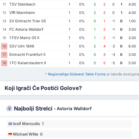
TSV Steinbach
11
1
0%
2
2
0
1
4.00
VfR Mannheim
12
1
0%
2
2
0
1
4.00
SV Eintracht Trier 05
13
1
0%
0
1
-1
0
1.00
FC Astoria Walldorf
14
1
0%
1
2
-1
0
3.00
1 FSV Mainz 05 II
15
1
0%
1
2
-1
0
3.00
SSV Ulm 1846
16
1
0%
2
4
-2
0
6.00
Eintracht Frankfurt II
17
1
0%
0
3
-3
0
3.00
1 FC Kaiserslautern II
18
1
0%
0
5
-5
0
5.00
*
Regionalliga Südwest Table Forme
je takođe dostupna
Koji Igrači Će Postići Golove?
Najbolji Strelci
-
Astoria Walldorf
Iosif Maroudis 1
Michael Witte 0