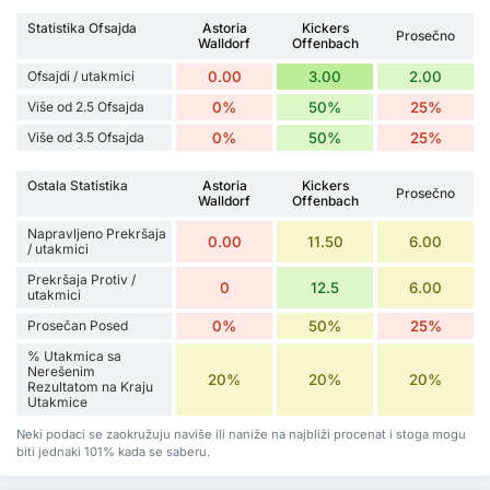
Statistika Ofsajda
Astoria
Kickers
Prosečno
Walldorf
Offenbach
Ofsajdi / utakmici
0.00
3.00
2.00
Više od 2.5 Ofsajda
0%
50%
25%
Više od 3.5 Ofsajda
0%
50%
25%
Ostala Statistika
Astoria
Kickers
Prosečno
Walldorf
Offenbach
Napravljeno Prekršaja
0.00
11.50
6.00
/ utakmici
Prekršaja Protiv /
0
12.5
6.00
utakmici
Prosečan Posed
0%
50%
25%
% Utakmica sa
Nerešenim
20%
20%
20%
Rezultatom na Kraju
Utakmice
Neki podaci se zaokružuju naviše ili naniže na najbliži procenat i stoga mogu
biti jednaki 101% kada se saberu.