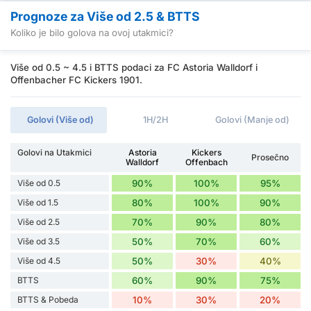
Prognoze za Više od 2.5 & BTTS
Koliko je bilo golova na ovoj utakmici?
Više od 0.5 ~ 4.5 i BTTS podaci za FC Astoria Walldorf i
Offenbacher FC Kickers 1901.
Golovi (Više od)
1H/2H
Golovi (Manje od)
Golovi na Utakmici
Astoria
Kickers
Prosečno
Walldorf
Offenbach
Više od 0.5
90%
100%
95%
Više od 1.5
80%
100%
90%
Više od 2.5
70%
90%
80%
Više od 3.5
50%
70%
60%
Više od 4.5
50%
30%
40%
BTTS
60%
90%
75%
BTTS & Pobeda
10%
30%
20%