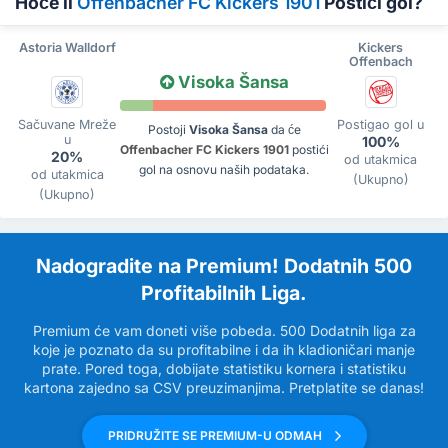
Hoće li
Offenbacher FC Kickers 1901
Postići gol?
Astoria Walldorf
Kickers
Offenbach
Visoka Šansa
Sačuvane Mreže
Postigao gol u
Postoji
Visoka Šansa
da će
u
100%
Offenbacher FC Kickers 1901
postići
20%
od utakmica
gol na osnovu naših podataka.
od utakmica
(Ukupno)
(Ukupno)
Nadogradite na Premium! Dodatnih 500
Profitabilnih Liga.
Premium će vam doneti više pobeda. 500 Dodatnih liga za
koje je poznato da su profitabilne i da ih kladioničari manje
prate. Pored toga, dobijate statistiku kornera i statistiku
kartona zajedno sa CSV preuzimanjima. Pretplatite se danas!
PRIDRUŽITE SE PREMIUM-U ODMAH