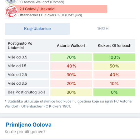
FC Astoria Walldorf (Domaći)
2.1 Golovi / Utakmici
Offenbacher FC Kickers 1901 (Gostujući)
Kraj-Utakmice
1H/2H
Postignuto Po
Astoria Walldorf
Kickers Offenbach
Utakmici
Više od 0.5
70%
100%
Više od 1.5
40%
50%
Više od 2.5
30%
40%
Više od 3.5
20%
10%
Bez Postignutog Gola
30%
0%
* Statistika uključuje utakmice kod kuće i u gostima koje su igrali FC Astoria
Walldorf i Offenbacher FC Kickers 1901.
Primljeno Golova
Ko će primiti golove?