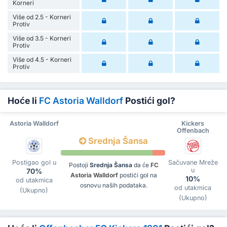
Korneri
Više od 2.5 - Korneri
Protiv
Više od 3.5 - Korneri
Protiv
Više od 4.5 - Korneri
Protiv
Hoće li
FC Astoria Walldorf
Postići gol?
Astoria Walldorf
Kickers
Offenbach
Srednja Šansa
Postigao gol u
Sačuvane Mreže
Postoji
Srednja Šansa
da će
FC
u
70%
Astoria Walldorf
postići gol na
10%
od utakmica
osnovu naših podataka.
od utakmica
(Ukupno)
(Ukupno)