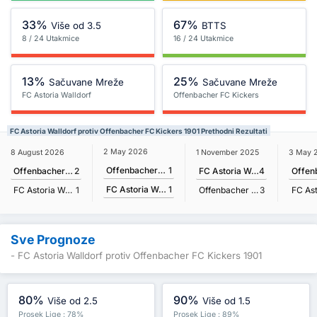
33%
67%
Više od 3.5
BTTS
8 / 24 Utakmice
16 / 24 Utakmice
13%
25%
Sačuvane Mreže
Sačuvane Mreže
FC Astoria Walldorf
Offenbacher FC Kickers
1901
FC Astoria Walldorf protiv Offenbacher FC Kickers 1901 Prethodni Rezultati
2 May 2026
8 August 2026
1 November 2025
3 May 
Offenbacher FC Kickers 1901
1
Offenbacher FC Kickers 1901
2
FC Astoria Walldorf
4
FC Astoria Walldorf
1
FC Astoria Walldorf
1
Offenbacher FC Kickers 1901
3
Sve Prognoze
- FC Astoria Walldorf protiv Offenbacher FC Kickers 1901
80%
90%
Više od 2.5
Više od 1.5
Prosek Lige : 78%
Prosek Lige : 89%