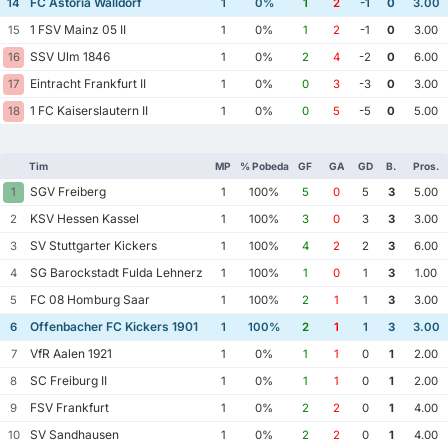
FC Astoria Walldorf
14
1
0%
1
2
-1
0
3.00
1 FSV Mainz 05 II
15
1
0%
1
2
-1
0
3.00
SSV Ulm 1846
16
1
0%
2
4
-2
0
6.00
Eintracht Frankfurt II
17
1
0%
0
3
-3
0
3.00
1 FC Kaiserslautern II
18
1
0%
0
5
-5
0
5.00
Tim
MP
% Pobeda
GF
GA
GD
B.
Pros.
SGV Freiberg
1
1
100%
5
0
5
3
5.00
KSV Hessen Kassel
2
1
100%
3
0
3
3
3.00
SV Stuttgarter Kickers
3
1
100%
4
2
2
3
6.00
SG Barockstadt Fulda Lehnerz
4
1
100%
1
0
1
3
1.00
FC 08 Homburg Saar
5
1
100%
2
1
1
3
3.00
Offenbacher FC Kickers 1901
6
1
100%
2
1
1
3
3.00
VfR Aalen 1921
7
1
0%
1
1
0
1
2.00
SC Freiburg II
8
1
0%
1
1
0
1
2.00
FSV Frankfurt
9
1
0%
2
2
0
1
4.00
SV Sandhausen
10
1
0%
2
2
0
1
4.00