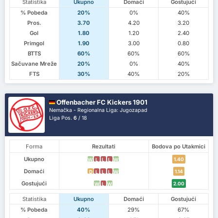
Statistika
Ukupno
Domaći
Gostujući
% Pobeda
20%
0%
40%
Pros.
3.70
4.20
3.20
Gol
1.80
1.20
2.40
Primgol
1.90
3.00
0.80
BTTS
60%
60%
60%
Sačuvane Mreže
20%
0%
40%
FTS
30%
40%
20%
Offenbacher FC Kickers 1901
Nemačka - Regionalna Liga: Jugozapad
Liga Pos.
6
/ 18
Forma
Rezultati
Bodova po Utakmici
Ukupno
1.40
W
L
L
L
W
Domaći
1.14
D
L
L
L
W
Gostujući
2.00
W
L
W
Statistika
Ukupno
Domaći
Gostujući
% Pobeda
40%
29%
67%