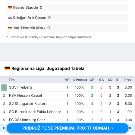
Keanu Staude 0
Kristjan Arh Česen 0
Jan-Hendrik Marx 0
* Statistika iz 2026/27 sezone Regionalliga Südwest
Regionalna Liga: Jugozapad Tabela
Tim
MP
% Pobeda
GF
GA
GD
B.
Pros.
SGV Freiberg
1
1
100%
5
0
5
3
5.00
KSV Hessen Kassel
2
1
100%
3
0
3
3
3.00
SV Stuttgarter Kickers
3
1
100%
4
2
2
3
6.00
SG Barockstadt Fulda Lehnerz
4
1
100%
1
0
1
3
1.00
FC 08 Homburg Saar
5
1
100%
2
1
1
3
3.00
PRIDRUŽITE SE PREMIUM. PROFIT ODMAH.
Offenbacher FC Kickers 1901
6
1
100%
2
1
1
3
3.00