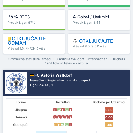
75%
4
BTTS
Golovi / Utakmici
Prosek Lige : 67%
Prosek Lige : 3.44
OTKLJUČAJTE
OTKLJUCAJTE
ODMAH
Više od 8.5, 9.5 & više
Više od 1.5, FH/2H & više
*Prosečna statistika između FC Astoria Walldorf i Offenbacher FC Kickers
1901 tokom tekuće sezone
FC Astoria Walldorf
Nemačka - Regionalna Liga: Jugozapad
Liga Pos.
14
/ 18
Forma
Rezultati
Bodova po Utakmici
Ukupno
0.80
L
W
L
W
L
Domaći
0.00
L
L
L
L
L
Gostujući
1.60
D
D
W
W
L