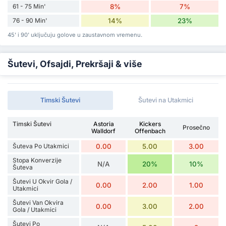
61 - 75 Min'
8%
7%
76 - 90 Min'
14%
23%
45' i 90' uključuju golove u zaustavnom vremenu.
Šutevi, Ofsajdi, Prekršaji & više
Timski Šutevi
Šutevi na Utakmici
Timski Šutevi
Astoria
Kickers
Prosečno
Walldorf
Offenbach
Šuteva Po Utakmici
0.00
5.00
3.00
Stopa Konverzije
N/A
20%
10%
Šuteva
Šutevi U Okvir Gola /
0.00
2.00
1.00
Utakmici
Šutevi Van Okvira
0.00
3.00
2.00
Gola / Utakmici
Šutevi Po