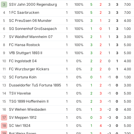
SSV Jahn 2000 Regensburg
3
1
100%
5
2
3
3
7.00
1 FC Saarbrucken
4
1
100%
5
2
3
3
7.00
SC PreuSsen 06 Munster
5
1
100%
3
1
2
3
4.00
SG Sonnenhof GroSsaspach
6
1
100%
1
0
1
3
1.00
SV Waldhof Mannheim 07
7
1
100%
2
1
1
3
3.00
FC Hansa Rostock
8
1
100%
3
2
1
3
5.00
VfB Stuttgart 1893 II
9
1
100%
3
2
1
3
5.00
FC Ingolstadt 04
10
1
0%
2
2
0
1
4.00
FC Wurzburger Kickers
11
1
0%
2
2
0
1
4.00
SC Fortuna Koln
12
1
0%
0
1
-1
0
1.00
Dusseldorfer TuS Fortuna 1895
13
1
0%
1
2
-1
0
3.00
TSV Havelse
14
1
0%
2
3
-1
0
5.00
TSG 1899 Hoffenheim II
15
1
0%
2
3
-1
0
5.00
SV Wehen Wiesbaden
16
1
0%
1
3
-2
0
4.00
SV Meppen 1912
17
1
0%
0
3
-3
0
3.00
SC Verl 1924
18
1
0%
1
4
-3
0
5.00
Rot Weiss Essen
19
1
0%
2
5
-3
0
7.00