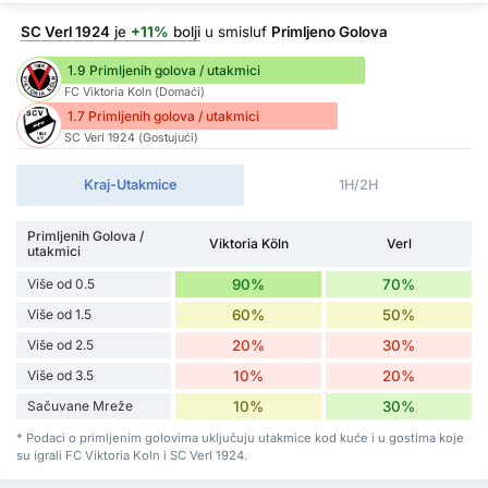
SC Verl 1924
je
+11%
bolji
u smisluf
Primljeno Golova
1.9 Primljenih golova / utakmici
FC Viktoria Koln (Domaći)
1.7 Primljenih golova / utakmici
SC Verl 1924 (Gostujući)
Kraj-Utakmice
1H/2H
Primljenih Golova /
Viktoria Köln
Verl
utakmici
Više od 0.5
90%
70%
Više od 1.5
60%
50%
Više od 2.5
20%
30%
Više od 3.5
10%
20%
Sačuvane Mreže
10%
30%
* Podaci o primljenim golovima uključuju utakmice kod kuće i u gostima koje
su igrali FC Viktoria Koln i SC Verl 1924.