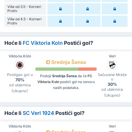
Više od 3.5 - Korneri
Protiv
Više od 4.5 - Korneri
Protiv
Hoće li
FC Viktoria Koln
Postići gol?
Viktoria Köln
Verl
Srednja Šansa
Postigao gol u
Sačuvane Mreže
Postoji
Srednja Šansa
da će
FC
u
70%
Viktoria Koln
postići gol na osnovu
30%
od utakmica
naših podataka.
od utakmica
(Ukupno)
(Ukupno)
Hoće li
SC Verl 1924
Postići gol?
Viktoria Köln
Verl