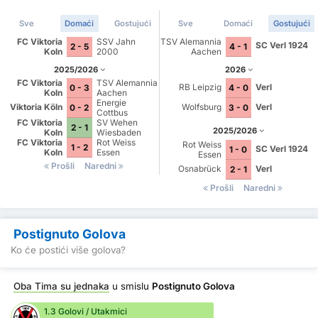
Sve
Domaći
Gostujući
Sve
Domaći
Gostujući
FC Viktoria
SSV Jahn
TSV Alemannia
SC Verl 1924
2 - 5
4 - 1
Koln
2000
Aachen
Regensburg
2025/2026
2026
FC Viktoria
TSV Alemannia
RB Leipzig
Verl
0 - 3
4 - 0
Koln
Aachen
Energie
Viktoria Köln
Wolfsburg
Verl
0 - 2
3 - 0
Cottbus
FC Viktoria
SV Wehen
2 - 1
2025/2026
Koln
Wiesbaden
FC Viktoria
Rot Weiss
Rot Weiss
1 - 2
SC Verl 1924
1 - 0
Koln
Essen
Essen
Prošli
Naredni
Osnabrück
Verl
2 - 1
Prošli
Naredni
Postignuto Golova
Ko će postići više golova?
Oba Tima su jednaka
u smislu
Postignuto Golova
1.3 Golovi / Utakmici