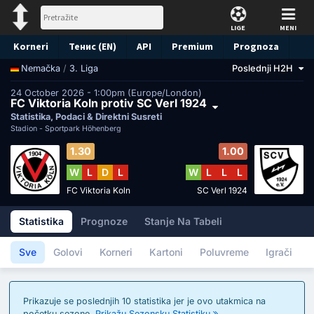
LIGE
MENI
Korneri
Тенис (EN)
API
Premium
Prognoza
/
3. Liga
Poslednji H2H
Nemačka
24 October 2026 - 1:00pm (Europe/London)
FC Viktoria Koln protiv SC Verl 1924
Statistika, Podaci & Direktni Susreti
Stadion -
Sportpark Höhenberg
1.30
1.00
W
L
D
L
W
L
L
L
FC Viktoria Koln
SC Verl 1924
Statistika
Prognoze
Stanje Na Tabeli
Sve
Golovi
Korneri
Kartoni
Poluvreme
Igrači
Prikazuje se poslednjih 10 statistika jer je ovo utakmica na
početku sezone.
Prikažu Sezonsku Statistiku