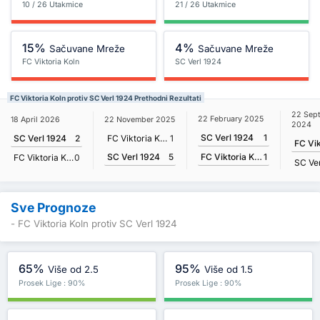
10 / 26 Utakmice
21 / 26 Utakmice
15%
4%
Sačuvane Mreže
Sačuvane Mreže
FC Viktoria Koln
SC Verl 1924
FC Viktoria Koln protiv SC Verl 1924 Prethodni Rezultati
22 Sep
22 February 2025
18 April 2026
22 November 2025
2024
SC Verl 1924
1
SC Verl 1924
2
FC Viktoria Koln
1
SC Verl 1924
5
FC Viktoria Koln
1
FC Viktoria Koln
0
SC Ver
Sve Prognoze
- FC Viktoria Koln protiv SC Verl 1924
65%
95%
Više od 2.5
Više od 1.5
Prosek Lige : 90%
Prosek Lige : 90%