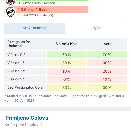
FC Viktoria Koln (Domaći)
1.3 Golovi / Utakmici
SC Verl 1924 (Gostujući)
Kraj-Utakmice
1H/2H
Postignuto Po
Viktoria Köln
Verl
Utakmici
Više od 0.5
70%
70%
Više od 1.5
50%
30%
Više od 2.5
10%
20%
Više od 3.5
0%
10%
Bez Postignutog Gola
30%
30%
* Statistika uključuje utakmice kod kuće i u gostima koje su igrali FC Viktoria
Koln i SC Verl 1924.
Primljeno Golova
Ko će primiti golove?