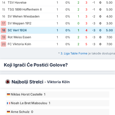
TSV Havelse
14
1
0%
2
3
-1
0
5.00
TSG 1899 Hoffenheim II
15
1
0%
2
3
-1
0
5.00
SV Wehen Wiesbaden
16
1
0%
1
3
-2
0
4.00
SV Meppen 1912
17
1
0%
0
3
-3
0
3.00
SC Verl 1924
18
1
0%
1
4
-3
0
5.00
Rot Weiss Essen
19
1
0%
2
5
-3
0
7.00
FC Viktoria Koln
20
1
0%
2
5
-3
0
7.00
*
3. Liga Table Forme
je takođe dostupna
Koji Igrači Će Postići Golove?
Najbolji Strelci
-
Viktoria Köln
Niklas Horst Castelle 1
Noah Le Bret Maboulou 1
Arne Schulz 0