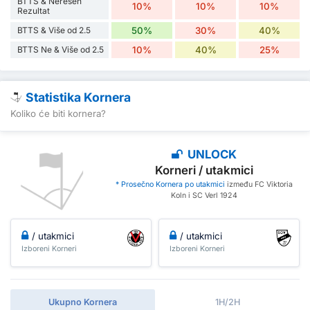
BTTS & Nerešen
10%
10%
10%
Rezultat
BTTS & Više od 2.5
50%
30%
40%
BTTS Ne & Više od 2.5
10%
40%
25%
Statistika Kornera
Koliko će biti kornera?
UNLOCK
Korneri / utakmici
* Prosečno Kornera po utakmici
između FC Viktoria
Koln i SC Verl 1924
/ utakmici
/ utakmici
Izboreni Korneri
Izboreni Korneri
Ukupno Kornera
1H/2H