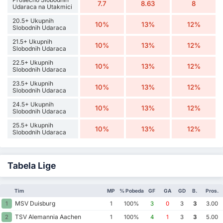
7.7
8.63
8
Udaraca na Utakmici
20.5+ Ukupnih
10%
13%
12%
Slobodnih Udaraca
21.5+ Ukupnih
10%
13%
12%
Slobodnih Udaraca
22.5+ Ukupnih
10%
13%
12%
Slobodnih Udaraca
23.5+ Ukupnih
10%
13%
12%
Slobodnih Udaraca
24.5+ Ukupnih
10%
13%
12%
Slobodnih Udaraca
25.5+ Ukupnih
10%
13%
12%
Slobodnih Udaraca
Tabela Lige
Tim
MP
% Pobeda
GF
GA
GD
B.
Pros.
MSV Duisburg
1
1
100%
3
0
3
3
3.00
TSV Alemannia Aachen
2
1
100%
4
1
3
3
5.00