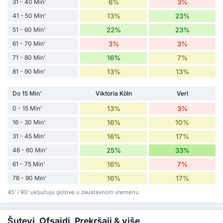
31 - 40 Min'
6%
3%
41 - 50 Min'
13%
23%
51 - 60 Min'
22%
23%
61 - 70 Min'
3%
3%
71 - 80 Min'
16%
7%
81 - 90 Min'
13%
13%
Do 15 Min'
Viktoria Köln
Verl
0 - 15 Min'
13%
3%
16 - 30 Min'
16%
10%
31 - 45 Min'
16%
17%
46 - 60 Min'
25%
33%
61 - 75 Min'
16%
7%
76 - 90 Min'
16%
17%
45' i 90' uključuju golove u zaustavnom vremenu.
Šutevi, Ofsajdi, Prekršaji & više