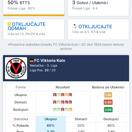
50%
3
BTTS
Golovi / Utakmici
Prosek Lige : 80%
Prosek Lige : 4.4
OTKLJUČAJTE
OTKLJUCAJTE
ODMAH
Više od 8.5, 9.5 & više
Više od 1.5, FH/2H & više
*Prosečna statistika između FC Viktoria Koln i SC Verl 1924 tokom tekuće
sezone
FC Viktoria Koln
Nemačka - 3. Liga
Liga Pos.
20
/ 20
Forma
Rezultati
Bodova po Utakmici
Ukupno
1.30
L
W
L
D
L
Domaći
0.60
L
W
L
L
L
Gostujući
2.00
W
W
L
W
D
Statistika
Ukupno
Domaći
Gostujući
% Pobeda
40%
20%
60%
Pros.
3.20
3.60
2.80