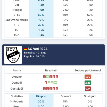
Gol
1.30
1.00
1.60
Primgol
1.90
2.60
1.20
BTTS
60%
60%
60%
Sačuvane Mreže
10%
0%
20%
FTS
30%
40%
20%
xG
1.25
1.25
1.26
xGA
1.45
1.22
1.68
SC Verl 1924
Nemačka - 3. Liga
Liga Pos.
18
/ 20
Forma
Rezultati
Bodova po Utakmici
Ukupno
1.00
L
W
L
L
L
Domaći
2.25
L
W
W
W
Gostujući
0.17
L
L
L
L
L
Statistika
Ukupno
Domaći
Gostujući
% Pobeda
30%
75%
0%
Pros.
3.00
3.00
3.00