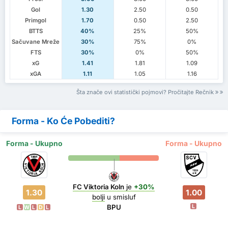
Gol
1.30
2.50
0.50
Primgol
1.70
0.50
2.50
BTTS
40%
25%
50%
Sačuvane Mreže
30%
75%
0%
FTS
30%
0%
50%
xG
1.41
1.81
1.09
xGA
1.11
1.05
1.16
Šta znače ovi statistički pojmovi? Pročitajte Rečnik
Forma - Ko Će Pobediti?
Forma - Ukupno
Forma - Ukupno
FC Viktoria Koln
je
+30%
1.30
1.00
bolji
u smisluf
L
BPU
L
W
L
D
L