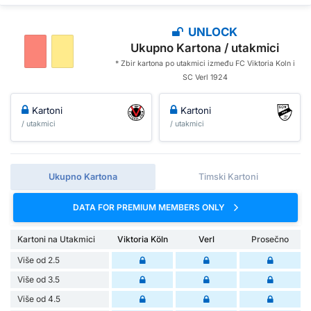
UNLOCK
Ukupno Kartona / utakmici
* Zbir kartona po utakmici između FC Viktoria Koln i
SC Verl 1924
Kartoni
Kartoni
/ utakmici
/ utakmici
Ukupno Kartona
Timski Kartoni
DATA FOR PREMIUM MEMBERS ONLY
Kartoni na Utakmici
Viktoria Köln
Verl
Prosečno
Više od 2.5
Više od 3.5
Više od 4.5