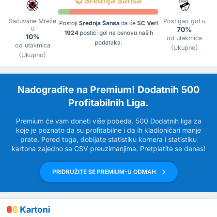
Srednja Šansa
Sačuvane Mreže
Postigao gol u
Postoji
Srednja Šansa
da će
SC Verl
u
70%
1924
postići gol na osnovu naših
10%
od utakmica
podataka.
od utakmica
(Ukupno)
(Ukupno)
Nadogradite na Premium! Dodatnih 500
Profitabilnih Liga.
Premium će vam doneti više pobeda. 500 Dodatnih liga za
koje je poznato da su profitabilne i da ih kladioničari manje
prate. Pored toga, dobijate statistiku kornera i statistiku
kartona zajedno sa CSV preuzimanjima. Pretplatite se danas!
PRIDRUŽITE SE PREMIUM-U ODMAH
Kartoni