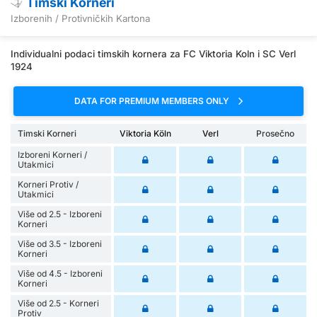
Timski Korneri
Izborenih / Protivničkih Kartona
Individualni podaci timskih kornera za FC Viktoria Koln i SC Verl
1924
DATA FOR PREMIUM MEMBERS ONLY
Timski Korneri
Viktoria Köln
Verl
Prosečno
Izboreni Korneri /
Utakmici
Korneri Protiv /
Utakmici
Više od 2.5 - Izboreni
Korneri
Više od 3.5 - Izboreni
Korneri
Više od 4.5 - Izboreni
Korneri
Više od 2.5 - Korneri
Protiv