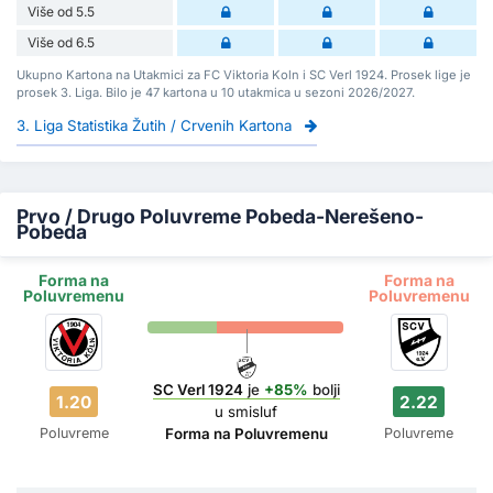
Više od 5.5
Više od 6.5
Ukupno Kartona na Utakmici za FC Viktoria Koln i SC Verl 1924. Prosek lige je
prosek 3. Liga. Bilo je 47 kartona u 10 utakmica u sezoni 2026/2027.
3. Liga Statistika Žutih / Crvenih Kartona
Prvo / Drugo Poluvreme Pobeda-Nerešeno-
Pobeda
Forma na
Forma na
Poluvremenu
Poluvremenu
SC Verl 1924
je
+85%
bolji
1.20
2.22
u smisluf
Poluvreme
Poluvreme
Forma na Poluvremenu