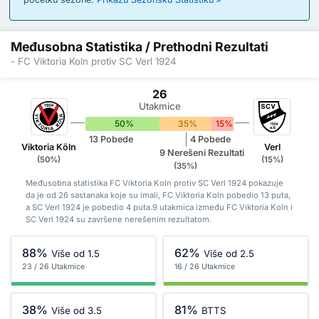
Međusobna Statistika / Prethodni Rezultati
- FC Viktoria Koln protiv SC Verl 1924
26
Utakmice
50%
35%
15%
13 Pobede
4 Pobede
Viktoria Köln
Verl
9 Nerešeni Rezultati
(50%)
(15%)
(35%)
Međusobna statistika FC Viktoria Koln protiv SC Verl 1924 pokazuje
da je od 26 sastanaka koje su imali, FC Viktoria Koln pobedio 13 puta,
a SC Verl 1924 je pobedio 4 puta.9 utakmica između FC Viktoria Koln i
SC Verl 1924 su završene nerešenim rezultatom.
88%
62%
Više od 1.5
Više od 2.5
23 / 26 Utakmice
16 / 26 Utakmice
38%
81%
Više od 3.5
BTTS