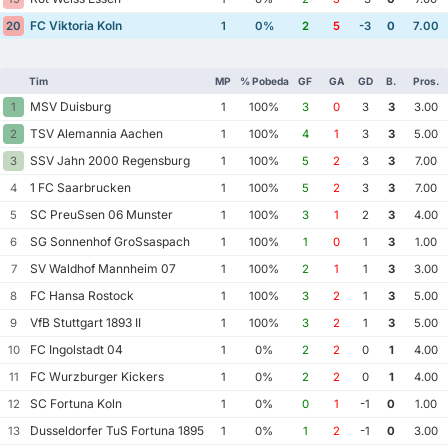
FC Viktoria Koln
20
1
0%
2
5
-3
0
7.00
Tim
MP
% Pobeda
GF
GA
GD
B.
Pros.
MSV Duisburg
1
1
100%
3
0
3
3
3.00
TSV Alemannia Aachen
2
1
100%
4
1
3
3
5.00
SSV Jahn 2000 Regensburg
3
1
100%
5
2
3
3
7.00
1 FC Saarbrucken
4
1
100%
5
2
3
3
7.00
SC PreuSsen 06 Munster
5
1
100%
3
1
2
3
4.00
SG Sonnenhof GroSsaspach
6
1
100%
1
0
1
3
1.00
SV Waldhof Mannheim 07
7
1
100%
2
1
1
3
3.00
FC Hansa Rostock
8
1
100%
3
2
1
3
5.00
VfB Stuttgart 1893 II
9
1
100%
3
2
1
3
5.00
FC Ingolstadt 04
10
1
0%
2
2
0
1
4.00
FC Wurzburger Kickers
11
1
0%
2
2
0
1
4.00
SC Fortuna Koln
12
1
0%
0
1
-1
0
1.00
Dusseldorfer TuS Fortuna 1895
13
1
0%
1
2
-1
0
3.00