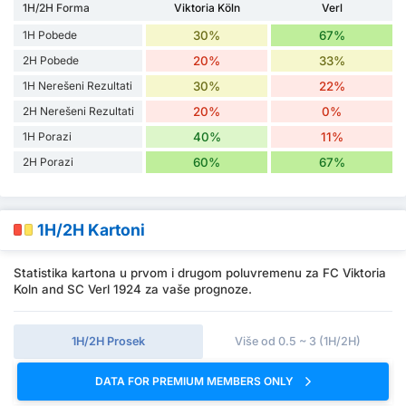
1H/2H Forma
Viktoria Köln
Verl
1H Pobede
30%
67%
2H Pobede
20%
33%
1H Nerešeni Rezultati
30%
22%
2H Nerešeni Rezultati
20%
0%
1H Porazi
40%
11%
2H Porazi
60%
67%
1H/2H Kartoni
Statistika kartona u prvom i drugom poluvremenu za FC Viktoria
Koln and SC Verl 1924 za vaše prognoze.
1H/2H Prosek
Više od 0.5 ~ 3 (1H/2H)
DATA FOR PREMIUM MEMBERS ONLY