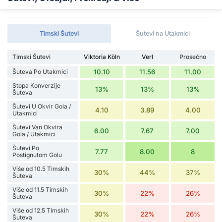
Timski Šutevi
Šutevi na Utakmici
Timski Šutevi
Viktoria Köln
Verl
Prosečno
Šuteva Po Utakmici
10.10
11.56
11.00
Stopa Konverzije
13%
13%
13%
Šuteva
Šutevi U Okvir Gola /
4.10
3.89
4.00
Utakmici
Šutevi Van Okvira
6.00
7.67
7.00
Gola / Utakmici
Šutevi Po
7.77
8.00
8
Postignutom Golu
Više od 10.5 Timskih
30%
44%
37%
Šuteva
Više od 11.5 Timskih
30%
22%
26%
Šuteva
Više od 12.5 Timskih
30%
22%
26%
Šuteva