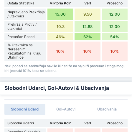
Ostala Statistika
Viktoria Köln
Verl
Prosečno
Napravljeno Prekršaja
15.00
9.50
12.00
/ utakmici
Prekršaja Protiv /
10.3
12.88
12.00
utakmici
Prosečan Posed
46%
62%
54%
% Utakmica sa
Nerešenim
10%
10%
10%
Rezultatom na Kraju
Utakmice
Neki podaci se zaokružuju naviše ili naniže na najbliži procenat i stoga mogu
biti jednaki 101% kada se saberu.
Slobodni Udarci, Gol-Autovi & Ubacivanja
Slobodni Udarci
Gol-Autovi
Ubacivanja
Slobodni Udarci
Viktoria Köln
Verl
Prosečno
Prosečno Slobodnih