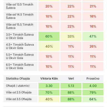
Više od 13.5 Timskih
20%
22%
21%
Šuteva
Više od 14.5 Timskih
10%
22%
16%
Šuteva
Više od 15.5 Timskih
10%
22%
16%
Šuteva
3.5+ Timskih Šuteva
60%
33%
47%
U Okvir Gola
4.5+ Timskih Šuteva
40%
11%
26%
U Okvir Gola
5.5+ Timskih Šuteva
10%
11%
11%
U Okvir Gola
6.5+ Timskih Šuteva
10%
11%
11%
U Okvir Gola
Statistika Ofsajda
Viktoria Köln
Verl
Prosečno
Ofsajdi / utakmici
3.30
5.13
4.00
Više od 2.5 Ofsajda
70%
88%
79%
Više od 3.5 Ofsajda
40%
88%
64%