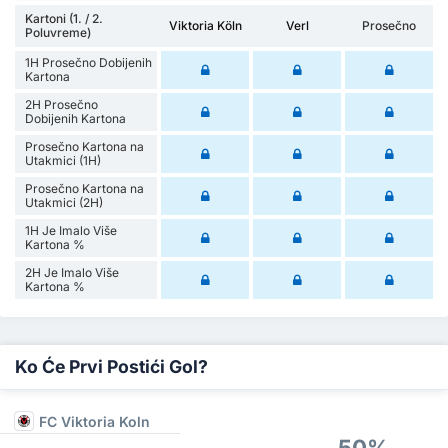
Kartoni (1. / 2.
Viktoria Köln
Verl
Prosečno
Poluvreme)
1H Prosečno Dobijenih
Kartona
2H Prosečno
Dobijenih Kartona
Prosečno Kartona na
Utakmici (1H)
Prosečno Kartona na
Utakmici (2H)
1H Je Imalo Više
Kartona %
2H Je Imalo Više
Kartona %
Ko Će Prvi Postići Gol?
FC Viktoria Koln
50%