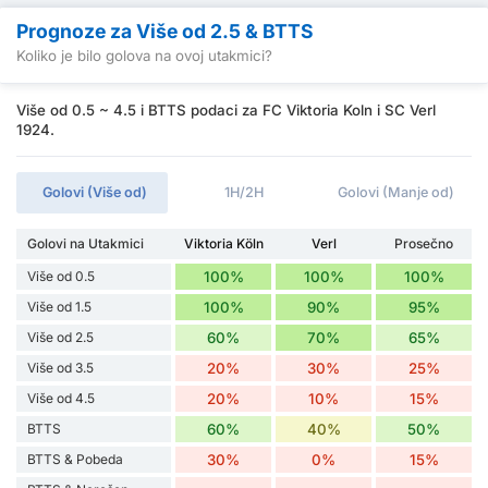
Prognoze za Više od 2.5 & BTTS
Koliko je bilo golova na ovoj utakmici?
Više od 0.5 ~ 4.5 i BTTS podaci za FC Viktoria Koln i SC Verl
1924.
Golovi (Više od)
1H/2H
Golovi (Manje od)
Golovi na Utakmici
Viktoria Köln
Verl
Prosečno
Više od 0.5
100%
100%
100%
Više od 1.5
100%
90%
95%
Više od 2.5
60%
70%
65%
Više od 3.5
20%
30%
25%
Više od 4.5
20%
10%
15%
BTTS
60%
40%
50%
BTTS & Pobeda
30%
0%
15%