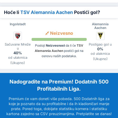
Hoće li
TSV Alemannia Aachen
Postići gol?
Ingolstadt
Alemannia
Aachen
Neizvesno
Sačuvane Mreže
Postigao gol u
Postoji
Neizvesnost
da li će
TSV
u
0%
Alemannia Aachen
postići gol na
40%
od utakmica
osnovu naših podataka.
od utakmica
(Ukupno)
(Ukupno)
Nadogradite na Premium! Dodatnih 500
Profitabilnih Liga.
Premium će vam doneti više pobeda. 500 Dodatnih liga za
koje je poznato da su profitabilne i da ih kladioničari manje
prate. Pored toga, dobijate statistiku kornera i statistiku
kartona zajedno sa CSV preuzimanjima. Pretplatite se danas!