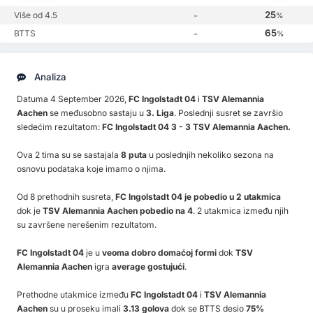
25
Više od 4.5
-
%
65
BTTS
-
%
Analiza
Datuma 4 September 2026,
FC Ingolstadt 04
i
TSV Alemannia
Aachen
se međusobno sastaju u
3. Liga
. Poslednji susret se završio
sledećim rezultatom:
FC Ingolstadt 04 3 - 3 TSV Alemannia Aachen.
Ova 2 tima su se sastajala
8 puta
u poslednjih nekoliko sezona na
osnovu podataka koje imamo o njima.
Od 8 prethodnih susreta,
FC Ingolstadt 04 je pobedio u 2 utakmica
dok je
TSV Alemannia Aachen pobedio na 4
. 2 utakmica između njih
su završene nerešenim rezultatom.
FC Ingolstadt 04
je u
veoma dobro domaćoj formi
dok
TSV
Alemannia Aachen
igra
average gostujući
.
Prethodne utakmice između
FC Ingolstadt 04
i
TSV Alemannia
Aachen
su u proseku imali
3.13 golova
dok se BTTS desio
75%