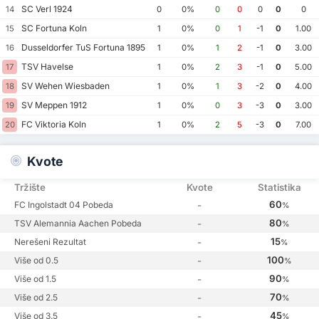
SC Verl 1924
14
0
0%
0
0
0
0
0
SC Fortuna Koln
15
1
0%
0
1
-1
0
1.00
Dusseldorfer TuS Fortuna 1895
16
1
0%
1
2
-1
0
3.00
TSV Havelse
17
1
0%
2
3
-1
0
5.00
SV Wehen Wiesbaden
18
1
0%
1
3
-2
0
4.00
SV Meppen 1912
19
1
0%
0
3
-3
0
3.00
FC Viktoria Koln
20
1
0%
2
5
-3
0
7.00
Kvote
Tržište
Kvote
Statistika
60
FC Ingolstadt 04 Pobeda
-
%
80
TSV Alemannia Aachen Pobeda
-
%
15
Nerešeni Rezultat
-
%
100
Više od 0.5
-
%
90
Više od 1.5
-
%
70
Više od 2.5
-
%
45
Više od 3.5
-
%