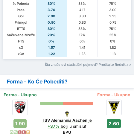
% Pobeda
80%
83%
75%
Pros.
3.70
4.17
3.00
Gol
2.90
3.33
2.25
Primgol
0.80
0.83
0.75
BTTS
80%
83%
75%
Sačuvane Mreže
20%
17%
25%
FTS
0%
0%
0%
xG
1.57
1.41
1.82
xGA
1.22
1.28
1.13
Šta znače ovi statistički pojmovi? Pročitajte Rečnik
Forma - Ko Će Pobediti?
Forma - Ukupno
Forma - Ukupno
TSV Alemannia Aachen
je
1.90
2.60
+37%
bolji
u smisluf
BPU
W
W
L
L
D