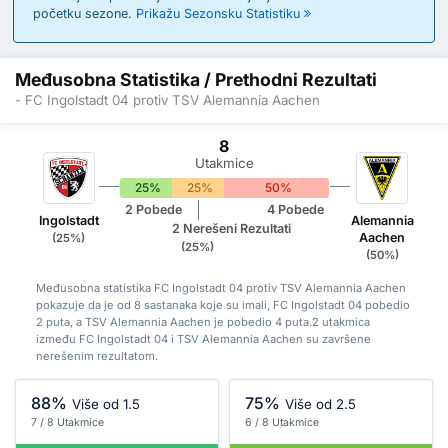
početku sezone.
Prikažu Sezonsku Statistiku
Međusobna Statistika / Prethodni Rezultati
- FC Ingolstadt 04 protiv TSV Alemannia Aachen
8
Utakmice
25%
25%
50%
2 Pobede
4 Pobede
Ingolstadt
Alemannia
2 Nerešeni Rezultati
Aachen
(25%)
(25%)
(50%)
Međusobna statistika FC Ingolstadt 04 protiv TSV Alemannia Aachen
pokazuje da je od 8 sastanaka koje su imali, FC Ingolstadt 04 pobedio
2 puta, a TSV Alemannia Aachen je pobedio 4 puta.2 utakmica
između FC Ingolstadt 04 i TSV Alemannia Aachen su završene
nerešenim rezultatom.
88%
75%
Više od 1.5
Više od 2.5
7 / 8 Utakmice
6 / 8 Utakmice