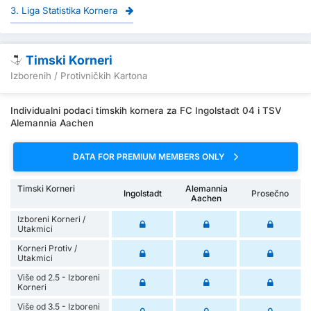
3. Liga Statistika Kornera
Timski Korneri
Izborenih / Protivničkih Kartona
Individualni podaci timskih kornera za FC Ingolstadt 04 i TSV
Alemannia Aachen
DATA FOR PREMIUM MEMBERS ONLY
Timski Korneri
Alemannia
Ingolstadt
Prosečno
Aachen
Izboreni Korneri /
Utakmici
Korneri Protiv /
Utakmici
Više od 2.5 - Izboreni
Korneri
Više od 3.5 - Izboreni