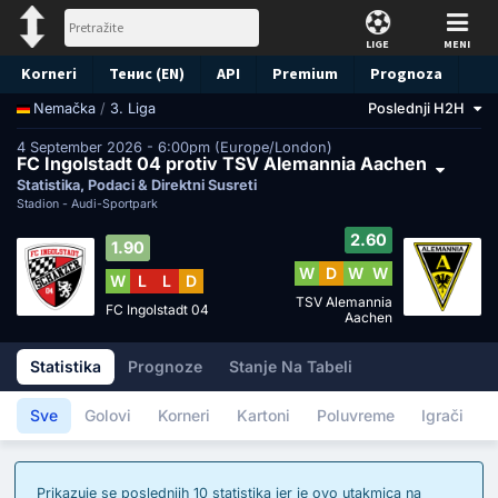
LIGE
MENI
Korneri
Тенис (EN)
API
Premium
Prognoza
/
3. Liga
Poslednji H2H
Nemačka
4 September 2026 - 6:00pm (Europe/London)
FC Ingolstadt 04 protiv TSV Alemannia Aachen
Statistika, Podaci & Direktni Susreti
Stadion -
Audi-Sportpark
2.60
1.90
W
D
W
W
W
L
L
D
TSV Alemannia
FC Ingolstadt 04
Aachen
Statistika
Prognoze
Stanje Na Tabeli
Sve
Golovi
Korneri
Kartoni
Poluvreme
Igrači
Prikazuje se poslednjih 10 statistika jer je ovo utakmica na