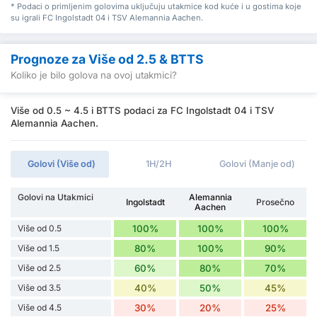
* Podaci o primljenim golovima uključuju utakmice kod kuće i u gostima koje
su igrali FC Ingolstadt 04 i TSV Alemannia Aachen.
Prognoze za Više od 2.5 & BTTS
Koliko je bilo golova na ovoj utakmici?
Više od 0.5 ~ 4.5 i BTTS podaci za FC Ingolstadt 04 i TSV
Alemannia Aachen.
Golovi (Više od)
1H/2H
Golovi (Manje od)
Golovi na Utakmici
Alemannia
Ingolstadt
Prosečno
Aachen
Više od 0.5
100%
100%
100%
Više od 1.5
80%
100%
90%
Više od 2.5
60%
80%
70%
Više od 3.5
40%
50%
45%
Više od 4.5
30%
20%
25%