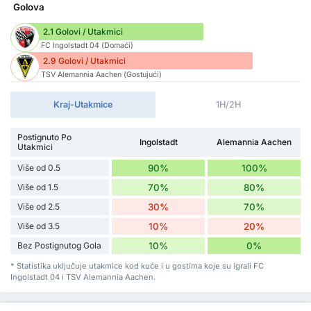
Golova
2.1 Golovi / Utakmici
FC Ingolstadt 04 (Domaći)
2.9 Golovi / Utakmici
TSV Alemannia Aachen (Gostujući)
Kraj-Utakmice
1H/2H
Postignuto Po
Ingolstadt
Alemannia Aachen
Utakmici
Više od 0.5
90%
100%
Više od 1.5
70%
80%
Više od 2.5
30%
70%
Više od 3.5
10%
20%
Bez Postignutog Gola
10%
0%
* Statistika uključuje utakmice kod kuće i u gostima koje su igrali FC
Ingolstadt 04 i TSV Alemannia Aachen.