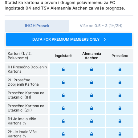
Statistika kartona u prvom i drugom poluvremenu za FC
Ingolstadt 04 and TSV Alemannia Aachen za vaše prognoze.
1H/2H Prosek
Više od 0.5 ~ 3 (1H/2H)
DATA FOR PREMIUM MEMBERS ONLY
Kartoni (1. / 2.
Alemannia
Ingolstadt
Prosečno
Poluvreme)
Aachen
1H Prosečno Dobijenih
Kartona
2H Prosečno
Dobijenih Kartona
Prosečno Kartona na
Utakmici (1H)
Prosečno Kartona na
Utakmici (2H)
1H Je Imalo Više
Kartona %
2H Je Imalo Više
Kartona %