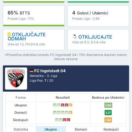
65%
4
BTTS
Golovi / Utakmici
Prosek Lige : 71%
Prosek Lige : 3.86
OTKLJUČAJTE
OTKLJUCAJTE
ODMAH
Više od 8.5, 9.5 & više
Više od 1.5, FH/2H & više
*Prosečna statistika između FC Ingolstadt 04 i TSV Alemannia Aachen tokom
tekuće sezone
FC Ingolstadt 04
Nemačka - 3. Liga
Liga Pos.
7
/ 20
Forma
Rezultati
Bodova po Utakmici
Ukupno
1.90
W
W
L
L
D
Domaći
2.17
W
W
W
W
D
Gostujući
1.50
W
W
L
L
Statistika
Ukupno
Domaći
Gostujući