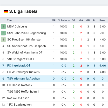
3. Liga Tabela
Tim
MP
% Pobeda
GF
GA
GD
B.
Pros.
MSV Duisburg
1
1
100%
3
0
3
3
3.00
SSV Jahn 2000 Regensburg
2
1
100%
5
2
3
3
7.00
SC PreuSsen 06 Munster
3
1
100%
3
1
2
3
4.00
SG Sonnenhof GroSsaspach
4
1
100%
1
0
1
3
1.00
SV Waldhof Mannheim 07
5
1
100%
2
1
1
3
3.00
VfB Stuttgart 1893 II
6
1
100%
3
2
1
3
5.00
FC Ingolstadt 04
7
1
0%
2
2
0
1
4.00
FC Wurzburger Kickers
8
1
0%
2
2
0
1
4.00
TSV Alemannia Aachen
9
0
0%
0
0
0
0
0
FC Hansa Rostock
10
0
0%
0
0
0
0
0
TSG 1899 Hoffenheim II
11
0
0%
0
0
0
0
0
Rot Weiss Essen
12
0
0%
0
0
0
0
0
1 FC Saarbrucken
13
0
0%
0
0
0
0
0