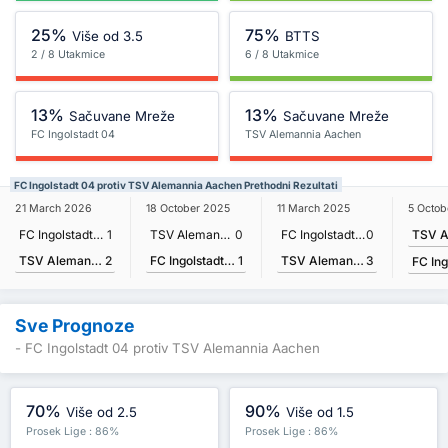
25%
75%
Više od 3.5
BTTS
2 / 8 Utakmice
6 / 8 Utakmice
13%
13%
Sačuvane Mreže
Sačuvane Mreže
FC Ingolstadt 04
TSV Alemannia Aachen
FC Ingolstadt 04 protiv TSV Alemannia Aachen Prethodni Rezultati
5 Octob
21 March 2026
18 October 2025
11 March 2025
FC Ingolstadt 04
1
TSV Alemannia Aachen
0
FC Ingolstadt 04
0
TSV Alemannia Aachen
2
FC Ingolstadt 04
1
TSV Alemannia Aachen
3
Sve Prognoze
- FC Ingolstadt 04 protiv TSV Alemannia Aachen
70%
90%
Više od 2.5
Više od 1.5
Prosek Lige : 86%
Prosek Lige : 86%