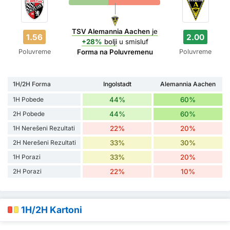
TSV Alemannia Aachen
je
1.56
2.00
+28%
bolji
u smisluf
Poluvreme
Poluvreme
Forma na Poluvremenu
1H/2H Forma
Ingolstadt
Alemannia Aachen
1H Pobede
44%
60%
2H Pobede
44%
60%
1H Nerešeni Rezultati
22%
20%
2H Nerešeni Rezultati
33%
30%
1H Porazi
33%
20%
2H Porazi
22%
10%
1H/2H Kartoni