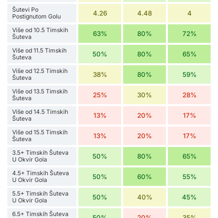
Šutevi Po
4.26
4.48
4
Postignutom Golu
Više od 10.5 Timskih
63%
80%
72%
Šuteva
Više od 11.5 Timskih
50%
80%
65%
Šuteva
Više od 12.5 Timskih
38%
80%
59%
Šuteva
Više od 13.5 Timskih
25%
30%
28%
Šuteva
Više od 14.5 Timskih
13%
20%
17%
Šuteva
Više od 15.5 Timskih
13%
20%
17%
Šuteva
3.5+ Timskih Šuteva
50%
80%
65%
U Okvir Gola
4.5+ Timskih Šuteva
50%
60%
55%
U Okvir Gola
5.5+ Timskih Šuteva
50%
40%
45%
U Okvir Gola
6.5+ Timskih Šuteva
50%
20%
35%