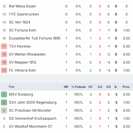
Rot Weiss Essen
12
0
0%
0
0
0
0
0
1 FC Saarbrucken
13
0
0%
0
0
0
0
0
SC Verl 1924
14
0
0%
0
0
0
0
0
SC Fortuna Koln
15
1
0%
0
1
-1
0
1.00
Dusseldorfer TuS Fortuna 1895
16
1
0%
1
2
-1
0
3.00
TSV Havelse
17
1
0%
2
3
-1
0
5.00
SV Wehen Wiesbaden
18
1
0%
1
3
-2
0
4.00
SV Meppen 1912
19
1
0%
0
3
-3
0
3.00
FC Viktoria Koln
20
1
0%
2
5
-3
0
7.00
Tim
MP
% Pobeda
GF
GA
GD
B.
Pros.
MSV Duisburg
1
1
100%
3
0
3
3
3.00
SSV Jahn 2000 Regensburg
2
1
100%
5
2
3
3
7.00
SC PreuSsen 06 Munster
3
1
100%
3
1
2
3
4.00
SG Sonnenhof GroSsaspach
4
1
100%
1
0
1
3
1.00
SV Waldhof Mannheim 07
5
1
100%
2
1
1
3
3.00