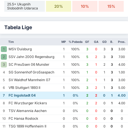
25.5+ Ukupnih
20%
10%
15%
Slobodnih Udaraca
Tabela Lige
Tim
MP
% Pobeda
GF
GA
GD
B.
Pros.
MSV Duisburg
1
1
100%
3
0
3
3
3.00
SSV Jahn 2000 Regensburg
2
1
100%
5
2
3
3
7.00
SC PreuSsen 06 Munster
3
1
100%
3
1
2
3
4.00
SG Sonnenhof GroSsaspach
4
1
100%
1
0
1
3
1.00
SV Waldhof Mannheim 07
5
1
100%
2
1
1
3
3.00
VfB Stuttgart 1893 II
6
1
100%
3
2
1
3
5.00
FC Ingolstadt 04
7
1
0%
2
2
0
1
4.00
FC Wurzburger Kickers
8
1
0%
2
2
0
1
4.00
TSV Alemannia Aachen
9
0
0%
0
0
0
0
0
FC Hansa Rostock
10
0
0%
0
0
0
0
0
TSG 1899 Hoffenheim II
11
0
0%
0
0
0
0
0