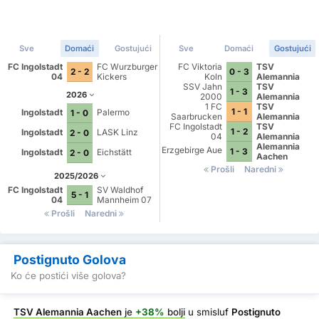
Sve
Domaći
Gostujući
Sve
Domaći
Gostujući
FC Ingolstadt
FC Wurzburger
FC Viktoria
TSV
2 - 2
0 - 3
04
Kickers
Koln
Alemannia
SSV Jahn
Aachen
TSV
1 - 3
2026
2000
Alemannia
Regensburg
1 FC
Aachen
TSV
1 - 1
Ingolstadt
Palermo
1 - 0
Saarbrucken
Alemannia
FC Ingolstadt
Aachen
TSV
1 - 2
Ingolstadt
LASK Linz
2 - 0
04
Alemannia
Aachen
Alemannia
Erzgebirge Aue
1 - 3
Ingolstadt
Eichstätt
2 - 0
Aachen
Prošli
Naredni
2025/2026
FC Ingolstadt
SV Waldhof
5 - 1
04
Mannheim 07
Prošli
Naredni
Postignuto Golova
Ko će postići više golova?
TSV Alemannia Aachen
je
+38%
bolji
u smisluf
Postignuto