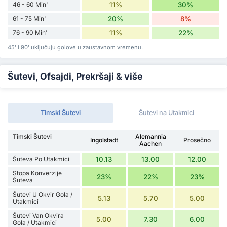
46 - 60 Min'
11%
30%
61 - 75 Min'
20%
8%
76 - 90 Min'
11%
22%
45' i 90' uključuju golove u zaustavnom vremenu.
Šutevi, Ofsajdi, Prekršaji & više
Timski Šutevi
Šutevi na Utakmici
Timski Šutevi
Alemannia
Ingolstadt
Prosečno
Aachen
Šuteva Po Utakmici
10.13
13.00
12.00
Stopa Konverzije
23%
22%
23%
Šuteva
Šutevi U Okvir Gola /
5.13
5.70
5.00
Utakmici
Šutevi Van Okvira
5.00
7.30
6.00
Gola / Utakmici