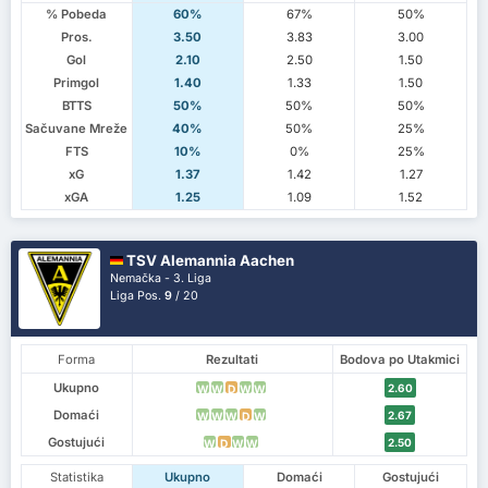
% Pobeda
60%
67%
50%
Pros.
3.50
3.83
3.00
Gol
2.10
2.50
1.50
Primgol
1.40
1.33
1.50
BTTS
50%
50%
50%
Sačuvane Mreže
40%
50%
25%
FTS
10%
0%
25%
xG
1.37
1.42
1.27
xGA
1.25
1.09
1.52
TSV Alemannia Aachen
Nemačka - 3. Liga
Liga Pos.
9
/ 20
Forma
Rezultati
Bodova po Utakmici
Ukupno
2.60
W
W
D
W
W
Domaći
2.67
W
W
W
D
W
Gostujući
2.50
W
D
W
W
Statistika
Ukupno
Domaći
Gostujući