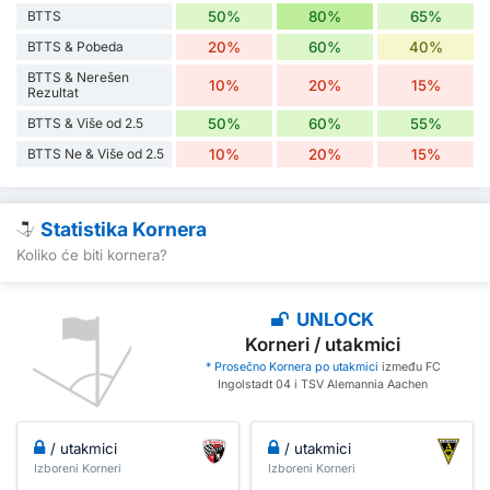
BTTS
50%
80%
65%
BTTS & Pobeda
20%
60%
40%
BTTS & Nerešen
10%
20%
15%
Rezultat
BTTS & Više od 2.5
50%
60%
55%
BTTS Ne & Više od 2.5
10%
20%
15%
Statistika Kornera
Koliko će biti kornera?
UNLOCK
Korneri / utakmici
* Prosečno Kornera po utakmici
između FC
Ingolstadt 04 i TSV Alemannia Aachen
/ utakmici
/ utakmici
Izboreni Korneri
Izboreni Korneri