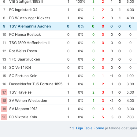
VfB Stuttgart 1893 II
6
1
100%
3
2
1
3
5.00
FC Ingolstadt 04
7
1
0%
2
2
0
1
4.00
FC Wurzburger Kickers
8
1
0%
2
2
0
1
4.00
TSV Alemannia Aachen
9
0
0%
0
0
0
0
0
FC Hansa Rostock
10
0
0%
0
0
0
0
0
TSG 1899 Hoffenheim II
11
0
0%
0
0
0
0
0
Rot Weiss Essen
12
0
0%
0
0
0
0
0
1 FC Saarbrucken
13
0
0%
0
0
0
0
0
SC Verl 1924
14
0
0%
0
0
0
0
0
SC Fortuna Koln
15
1
0%
0
1
-1
0
1.00
Dusseldorfer TuS Fortuna 1895
16
1
0%
1
2
-1
0
3.00
TSV Havelse
17
1
0%
2
3
-1
0
5.00
SV Wehen Wiesbaden
18
1
0%
1
3
-2
0
4.00
SV Meppen 1912
19
1
0%
0
3
-3
0
3.00
FC Viktoria Koln
20
1
0%
2
5
-3
0
7.00
*
3. Liga Table Forme
je takođe dostupna