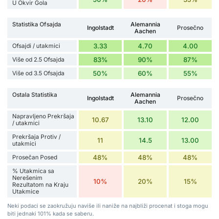
U Okvir Gola
Statistika Ofsajda
Alemannia
Ingolstadt
Prosečno
Aachen
Ofsajdi / utakmici
3.33
4.70
4.00
Više od 2.5 Ofsajda
83%
90%
87%
Više od 3.5 Ofsajda
50%
60%
55%
Ostala Statistika
Alemannia
Ingolstadt
Prosečno
Aachen
Napravljeno Prekršaja
10.67
13.10
12.00
/ utakmici
Prekršaja Protiv /
11
14.5
13.00
utakmici
Prosečan Posed
48%
48%
48%
% Utakmica sa
Nerešenim
10%
20%
15%
Rezultatom na Kraju
Utakmice
Neki podaci se zaokružuju naviše ili naniže na najbliži procenat i stoga mogu
biti jednaki 101% kada se saberu.