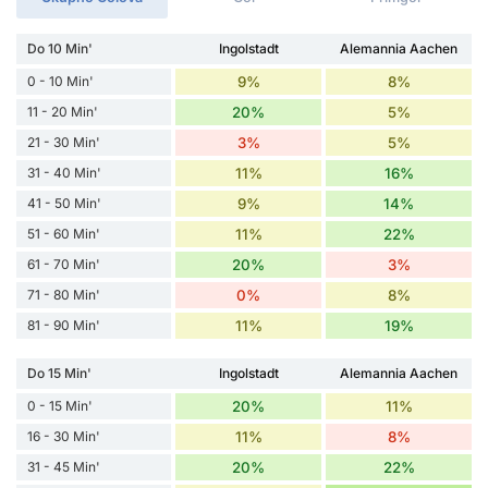
Do 10 Min'
Ingolstadt
Alemannia Aachen
0 - 10 Min'
9%
8%
11 - 20 Min'
20%
5%
21 - 30 Min'
3%
5%
31 - 40 Min'
11%
16%
41 - 50 Min'
9%
14%
51 - 60 Min'
11%
22%
61 - 70 Min'
20%
3%
71 - 80 Min'
0%
8%
81 - 90 Min'
11%
19%
Do 15 Min'
Ingolstadt
Alemannia Aachen
0 - 15 Min'
20%
11%
16 - 30 Min'
11%
8%
31 - 45 Min'
20%
22%