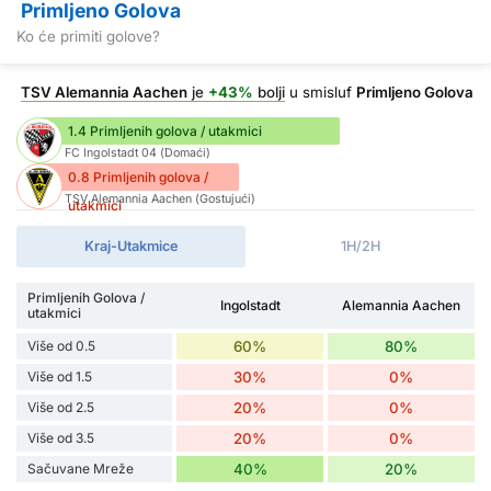
Primljeno Golova
Ko će primiti golove?
TSV Alemannia Aachen
je
+43%
bolji
u smisluf
Primljeno Golova
1.4 Primljenih golova / utakmici
FC Ingolstadt 04 (Domaći)
0.8 Primljenih golova /
TSV Alemannia Aachen (Gostujući)
utakmici
Kraj-Utakmice
1H/2H
Primljenih Golova /
Ingolstadt
Alemannia Aachen
utakmici
Više od 0.5
60%
80%
Više od 1.5
30%
0%
Više od 2.5
20%
0%
Više od 3.5
20%
0%
Sačuvane Mreže
40%
20%