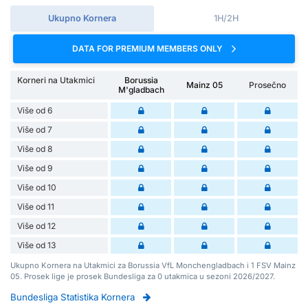
Ukupno Kornera
1H/2H
DATA FOR PREMIUM MEMBERS ONLY
Korneri na Utakmici
Borussia
Mainz 05
Prosečno
M'gladbach
Više od 6
Više od 7
Više od 8
Više od 9
Više od 10
Više od 11
Više od 12
Više od 13
Ukupno Kornera na Utakmici za Borussia VfL Monchengladbach i 1 FSV Mainz
05. Prosek lige je prosek Bundesliga za 0 utakmica u sezoni 2026/2027.
Bundesliga Statistika Kornera