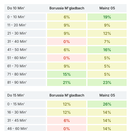
Do 10 Min'
Borussia M'gladbach
Mainz 05
0 - 10 Min'
6%
19%
11 - 20 Min'
9%
9%
21 - 30 Min'
9%
12%
31 - 40 Min'
0%
7%
41 - 50 Min'
6%
16%
51 - 60 Min'
0%
5%
61 - 70 Min'
9%
5%
71 - 80 Min'
15%
5%
81 - 90 Min'
21%
23%
Do 15 Min'
Borussia M'gladbach
Mainz 05
0 - 15 Min'
12%
26%
16 - 30 Min'
12%
14%
31 - 45 Min'
6%
14%
46 - 60 Min'
0%
14%