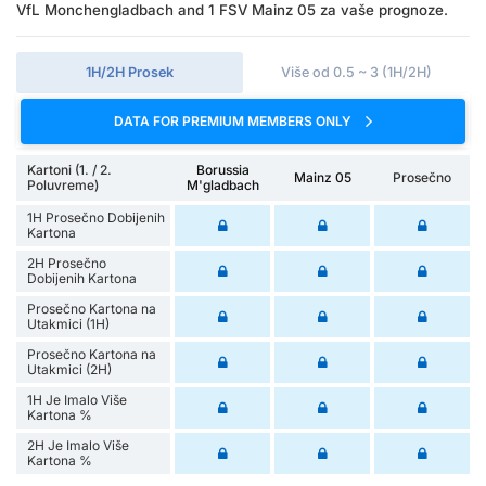
VfL Monchengladbach and 1 FSV Mainz 05 za vaše prognoze.
1H/2H Prosek
Više od 0.5 ~ 3 (1H/2H)
DATA FOR PREMIUM MEMBERS ONLY
Kartoni (1. / 2.
Borussia
Mainz 05
Prosečno
Poluvreme)
M'gladbach
1H Prosečno Dobijenih
Kartona
2H Prosečno
Dobijenih Kartona
Prosečno Kartona na
Utakmici (1H)
Prosečno Kartona na
Utakmici (2H)
1H Je Imalo Više
Kartona %
2H Je Imalo Više
Kartona %