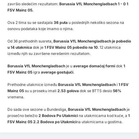
završio sledećim rezultatom:
Borussia VfL Monchengladbach 1 - 0 1
FSV Mainz 05.
Ova 2 tima su se sastajala
36 puta
u poslednjih nekoliko sezona na
osnovu podataka koje imamo o njima.
Od 36 prethodnih susreta,
Borussia VfL Monchengladbach je pobedio
u 14 utakmica
dok je
1 FSV Mainz 05 pobedio na 10
. 12 utakmica
između njih su završene nerešenim rezultatom.
Borussia VfL Monchengladbach
je u
average domaćoj formi
dok
1
FSV Mainz 05
igra
average gostujući
.
Prethodne utakmice između
Borussia VfL Monchengladbach
i
1 FSV
Mainz 05
su u proseku imali
2.53 golova
dok se BTTS desio
56%
vremena.
Do sada ove sezone u Bundesliga,
Borussia VfL Monchengladbach
je
prosečno beležio
2 Bodova Po Utakmici
na utakmicama kod kuće, a
1
FSV Mainz 05 2.2 Bodova po Utakmici
na utakmicama u gostima.