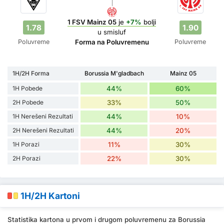
1 FSV Mainz 05
je
+7%
bolji
1.78
1.90
u smisluf
Poluvreme
Poluvreme
Forma na Poluvremenu
1H/2H Forma
Borussia M'gladbach
Mainz 05
1H Pobede
44%
60%
2H Pobede
33%
50%
1H Nerešeni Rezultati
44%
10%
2H Nerešeni Rezultati
44%
20%
1H Porazi
11%
30%
2H Porazi
22%
30%
1H/2H Kartoni
Statistika kartona u prvom i drugom poluvremenu za Borussia