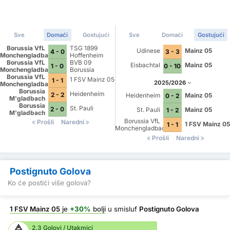
Sve
Domaći
Gostujući
Sve
Domaći
Gostujući
Borussia VfL
TSG 1899
Udinese
Mainz 05
4 - 0
3 - 3
Monchengladbach
Hoffenheim
Borussia VfL
BVB 09
Eisbachtal
Mainz 05
1 - 0
0 - 10
Monchengladbach
Borussia
Borussia VfL
Dortmund
1 FSV Mainz 05
1 - 1
2025/2026
Monchengladbach
Borussia
Heidenheim
2 - 2
Heidenheim
Mainz 05
0 - 2
M'gladbach
Borussia
St. Pauli
2 - 0
St. Pauli
Mainz 05
1 - 2
M'gladbach
Borussia VfL
Prošli
Naredni
1 FSV Mainz 05
1 - 1
Monchengladbach
Prošli
Naredni
Postignuto Golova
Ko će postići više golova?
1 FSV Mainz 05
je
+30%
bolji
u smisluf
Postignuto Golova
2.3 Golovi / Utakmici