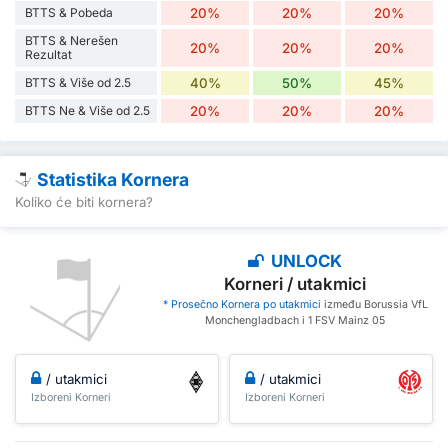
BTTS & Pobeda
20%
20%
20%
BTTS & Nerešen
20%
20%
20%
Rezultat
BTTS & Više od 2.5
40%
50%
45%
BTTS Ne & Više od 2.5
20%
20%
20%
Statistika Kornera
Koliko će biti kornera?
UNLOCK
Korneri / utakmici
* Prosečno Kornera po utakmici
između Borussia VfL
Monchengladbach i 1 FSV Mainz 05
/ utakmici
/ utakmici
Izboreni Korneri
Izboreni Korneri