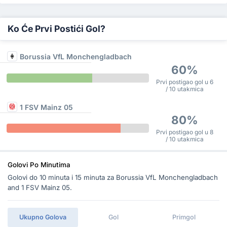
Ko Će Prvi Postići Gol?
Borussia VfL Monchengladbach
60%
Prvi postigao gol u 6
/ 10 utakmica
1 FSV Mainz 05
80%
Prvi postigao gol u 8
/ 10 utakmica
Golovi Po Minutima
Golovi do 10 minuta i 15 minuta za Borussia VfL Monchengladbach
and 1 FSV Mainz 05.
Ukupno Golova
Gol
Primgol