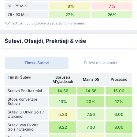
61 - 75 Min'
18%
7%
76 - 90 Min'
27%
26%
45' i 90' uključuju golove u zaustavnom vremenu.
Šutevi, Ofsajdi, Prekršaji & više
Timski Šutevi
Šutevi na Utakmici
Timski Šutevi
Borussia
Mainz 05
Prosečno
M'gladbach
Šuteva Po Utakmici
14.56
14.56
15.00
Stopa Konverzije
13%
20%
17%
Šuteva
Šutevi U Okvir Gola /
5.33
7.56
6.00
Utakmici
Šutevi Van Okvira
9.22
7.00
8.00
Gola / Utakmici