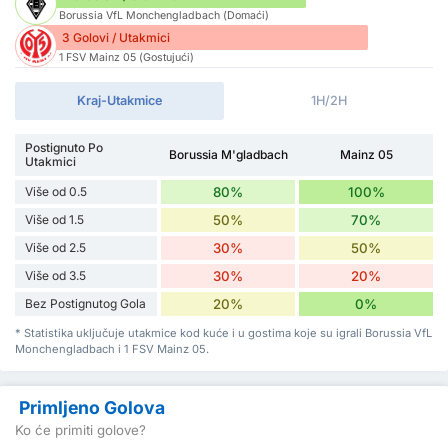
Borussia VfL Monchengladbach (Domaći)
3 Golovi / Utakmici
1 FSV Mainz 05 (Gostujući)
Kraj-Utakmice
1H/2H
Postignuto Po
Borussia M'gladbach
Mainz 05
Utakmici
Više od 0.5
80%
100%
Više od 1.5
50%
70%
Više od 2.5
30%
50%
Više od 3.5
30%
20%
Bez Postignutog Gola
20%
0%
* Statistika uključuje utakmice kod kuće i u gostima koje su igrali Borussia VfL
Monchengladbach i 1 FSV Mainz 05.
Primljeno Golova
Ko će primiti golove?