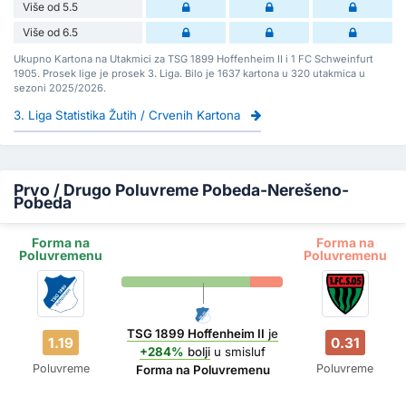
Više od 5.5
Više od 6.5
Ukupno Kartona na Utakmici za TSG 1899 Hoffenheim II i 1 FC Schweinfurt
1905. Prosek lige je prosek 3. Liga. Bilo je 1637 kartona u 320 utakmica u
sezoni 2025/2026.
3. Liga Statistika Žutih / Crvenih Kartona
Prvo / Drugo Poluvreme Pobeda-Nerešeno-
Pobeda
Forma na
Forma na
Poluvremenu
Poluvremenu
TSG 1899 Hoffenheim II
je
1.19
0.31
+284%
bolji
u smisluf
Poluvreme
Poluvreme
Forma na Poluvremenu