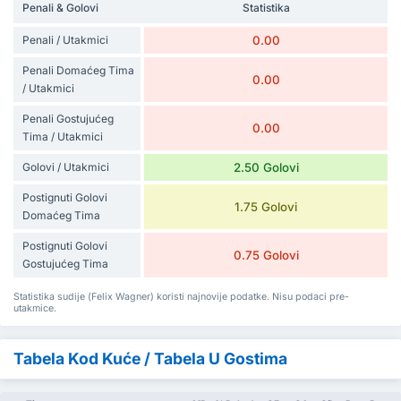
Penali & Golovi
Statistika
Penali / Utakmici
0.00
Penali Domaćeg Tima
0.00
/ Utakmici
Penali Gostujućeg
0.00
Tima / Utakmici
Golovi / Utakmici
2.50 Golovi
Postignuti Golovi
1.75 Golovi
Domaćeg Tima
Postignuti Golovi
0.75 Golovi
Gostujućeg Tima
Statistika sudije (Felix Wagner) koristi najnovije podatke. Nisu podaci pre-
utakmice.
Tabela Kod Kuće / Tabela U Gostima