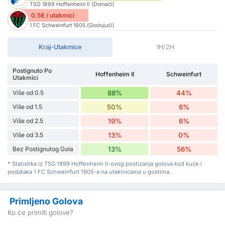
TSG 1899 Hoffenheim II (Domaći)
0.56 / utakmici
1 FC Schweinfurt 1905 (Gostujući)
Kraj-Utakmice
1H/2H
Postignuto Po
Hoffenheim II
Schweinfurt
Utakmici
Više od 0.5
88%
44%
Više od 1.5
50%
6%
Više od 2.5
19%
6%
Više od 3.5
13%
0%
Bez Postignutog Gola
13%
56%
* Statistika iz TSG 1899 Hoffenheim II-ovog postizanja golova kod kuće i
podataka 1 FC Schweinfurt 1905-a na utakmicama u gostima.
Primljeno Golova
Ko će primiti golove?