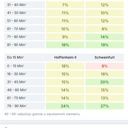
31 - 40 Min'
7%
12%
41 - 50 Min'
11%
10%
51 - 60 Min'
11%
12%
61 - 70 Min'
10%
8%
71 - 80 Min'
9%
14%
81 - 90 Min'
18%
19%
Do 15 Min'
Hoffenheim II
Schweinfurt
0 - 15 Min'
18%
8%
16 - 30 Min'
15%
16%
31 - 45 Min'
15%
20%
46 - 60 Min'
14%
15%
61 - 75 Min'
14%
13%
76 - 90 Min'
24%
27%
45' i 90' uključuju golove u zaustavnom vremenu.