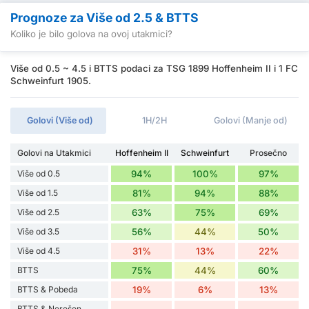
Prognoze za Više od 2.5 & BTTS
Koliko je bilo golova na ovoj utakmici?
Više od 0.5 ~ 4.5 i BTTS podaci za TSG 1899 Hoffenheim II i 1 FC
Schweinfurt 1905.
Golovi (Više od)
1H/2H
Golovi (Manje od)
Golovi na Utakmici
Hoffenheim II
Schweinfurt
Prosečno
Više od 0.5
94%
100%
97%
Više od 1.5
81%
94%
88%
Više od 2.5
63%
75%
69%
Više od 3.5
56%
44%
50%
Više od 4.5
31%
13%
22%
BTTS
75%
44%
60%
BTTS & Pobeda
19%
6%
13%
BTTS & Nerešen