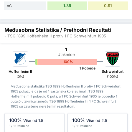
1.36
0.91
xG
Međusobna Statistika / Prethodni Rezultati
- TSG 1899 Hoffenheim II protiv 1 FC Schweinfurt 1905
1
Utakmice
0%
0%
100%
1 Pobede
Hoffenheim II
Schweinfurt
(0%)
(100%)
Međusobna statistika TSG 1899 Hoffenheim II protiv 1 FC Schweinfurt
1905 pokazuje da je od 1 sastanaka koje su imali, TSG 1899
Hoffenheim II pobedio 0 puta, a 1 FC Schweinfurt 1905 je pobedio 1
puta.0 utakmica između TSG 1899 Hoffenheim II i 1 FC Schweinfurt
1905 su završene nerešenim rezultatom.
100%
100%
Više od 1.5
Više od 2.5
1 / 1 Utakmice
1 / 1 Utakmice