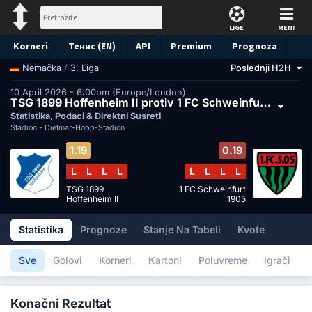
LIGE
MENI
Korneri
Тенис (EN)
API
Premium
Prognoza
/
3. Liga
Poslednji H2H
Nemačka
10 April 2026 - 6:00pm (Europe/London)
TSG 1899 Hoffenheim II protiv 1 FC Schweinfurt 1905
Statistika, Podaci & Direktni Susreti
Stadion -
Dietmar-Hopp-Stadion
1.19
0.19
L
L
L
L
L
L
L
L
TSG 1899
1 FC Schweinfurt
Hoffenheim II
1905
Statistika
Prognoze
Stanje Na Tabeli
Kvote
Sve
Golovi
Korneri
Kartoni
Poluvreme
Igrači
Konačni Rezultat