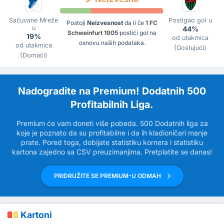
Sačuvane Mreže
Postigao gol u
Postoji
Neizvesnost
da li će
1 FC
u
44%
Schweinfurt 1905
postići gol na
19%
od utakmica
osnovu naših podataka.
od utakmica
(Gostujući)
(Domaći)
Nadogradite na Premium! Dodatnih 500
Profitabilnih Liga.
Premium će vam doneti više pobeda. 500 Dodatnih liga za
koje je poznato da su profitabilne i da ih kladioničari manje
prate. Pored toga, dobijate statistiku kornera i statistiku
kartona zajedno sa CSV preuzimanjima. Pretplatite se danas!
PRIDRUŽITE SE PREMIUM-U ODMAH
Kartoni