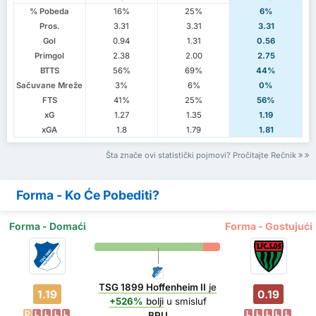
% Pobeda
16%
25%
6%
Pros.
3.31
3.31
3.31
Gol
0.94
1.31
0.56
Primgol
2.38
2.00
2.75
BTTS
56%
69%
44%
Sačuvane Mreže
3%
6%
0%
FTS
41%
25%
56%
xG
1.27
1.35
1.19
xGA
1.8
1.79
1.81
Šta znače ovi statistički pojmovi? Pročitajte Rečnik
Forma - Ko Će Pobediti?
Forma - Domaći
Forma - Gostujući
TSG 1899 Hoffenheim II
je
1.19
0.19
+526%
bolji
u smisluf
D
L
L
L
L
L
L
L
L
L
BPU