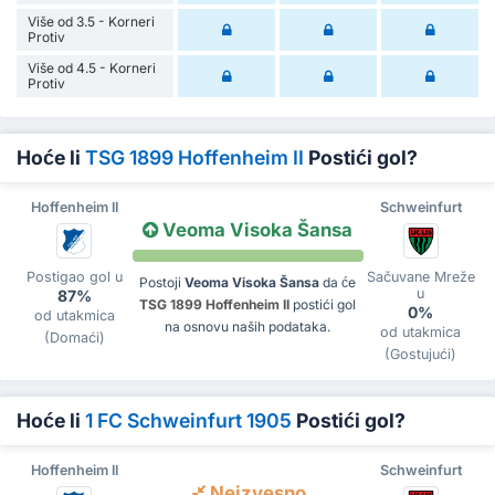
Više od 3.5 - Korneri
Protiv
Više od 4.5 - Korneri
Protiv
Hoće li
TSG 1899 Hoffenheim II
Postići gol?
Hoffenheim II
Schweinfurt
Veoma Visoka Šansa
Postigao gol u
Sačuvane Mreže
Postoji
Veoma Visoka Šansa
da će
u
87%
TSG 1899 Hoffenheim II
postići gol
0%
od utakmica
na osnovu naših podataka.
od utakmica
(Domaći)
(Gostujući)
Hoće li
1 FC Schweinfurt 1905
Postići gol?
Hoffenheim II
Schweinfurt
Neizvesno