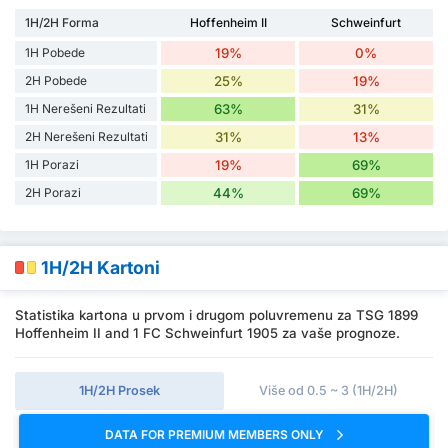
1H/2H Forma
Hoffenheim II
Schweinfurt
1H Pobede
19%
0%
2H Pobede
25%
19%
1H Nerešeni Rezultati
63%
31%
2H Nerešeni Rezultati
31%
13%
1H Porazi
19%
69%
2H Porazi
44%
69%
1H/2H Kartoni
Statistika kartona u prvom i drugom poluvremenu za TSG 1899
Hoffenheim II and 1 FC Schweinfurt 1905 za vaše prognoze.
1H/2H Prosek
Više od 0.5 ~ 3 (1H/2H)
DATA FOR PREMIUM MEMBERS ONLY