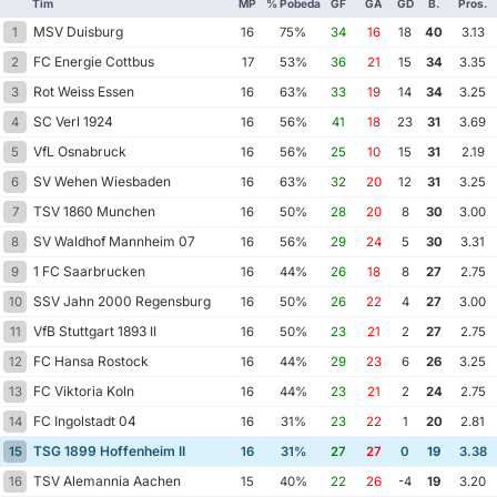
Tim
MP
% Pobeda
GF
GA
GD
B.
Pros.
MSV Duisburg
1
16
75%
34
16
18
40
3.13
FC Energie Cottbus
2
17
53%
36
21
15
34
3.35
Rot Weiss Essen
3
16
63%
33
19
14
34
3.25
SC Verl 1924
4
16
56%
41
18
23
31
3.69
VfL Osnabruck
5
16
56%
25
10
15
31
2.19
SV Wehen Wiesbaden
6
16
63%
32
20
12
31
3.25
TSV 1860 Munchen
7
16
50%
28
20
8
30
3.00
SV Waldhof Mannheim 07
8
16
56%
29
24
5
30
3.31
1 FC Saarbrucken
9
16
44%
26
18
8
27
2.75
SSV Jahn 2000 Regensburg
10
16
50%
26
22
4
27
3.00
VfB Stuttgart 1893 II
11
16
50%
23
21
2
27
2.75
FC Hansa Rostock
12
16
44%
29
23
6
26
3.25
FC Viktoria Koln
13
16
44%
23
21
2
24
2.75
FC Ingolstadt 04
14
16
31%
23
22
1
20
2.81
TSG 1899 Hoffenheim II
15
16
31%
27
27
0
19
3.38
TSV Alemannia Aachen
16
15
40%
22
26
-4
19
3.20