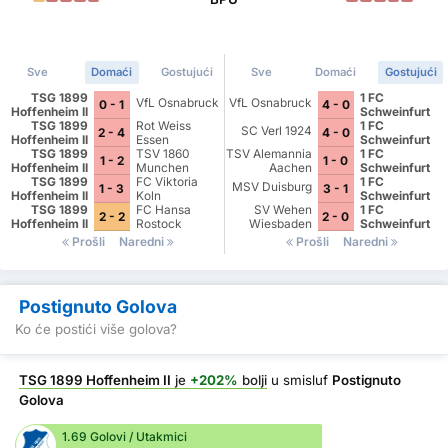
Sve
Domaći
Gostujući
Sve
Domaći
Gostujući
TSG 1899
1 FC
VfL Osnabruck
VfL Osnabruck
0 - 1
4 - 0
Hoffenheim II
Schweinfurt
TSG 1899
Rot Weiss
1905
1 FC
SC Verl 1924
2 - 4
4 - 0
Hoffenheim II
Essen
Schweinfurt
TSG 1899
TSV 1860
TSV Alemannia
1905
1 FC
1 - 2
1 - 0
Hoffenheim II
Munchen
Aachen
Schweinfurt
TSG 1899
FC Viktoria
1905
1 FC
MSV Duisburg
1 - 3
3 - 1
Hoffenheim II
Koln
Schweinfurt
TSG 1899
FC Hansa
SV Wehen
1905
1 FC
2 - 2
2 - 0
Hoffenheim II
Rostock
Wiesbaden
Schweinfurt
1905
Prošli
Naredni
Prošli
Naredni
Postignuto Golova
Ko će postići više golova?
TSG 1899 Hoffenheim II
je
+202%
bolji
u smisluf
Postignuto
Golova
1.69 Golovi / Utakmici