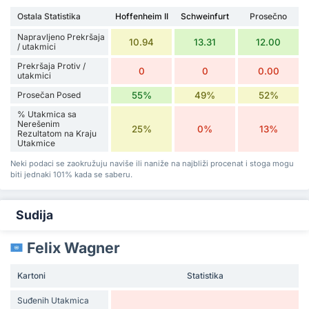
Ostala Statistika
Hoffenheim II
Schweinfurt
Prosečno
Napravljeno Prekršaja
10.94
13.31
12.00
/ utakmici
Prekršaja Protiv /
0
0
0.00
utakmici
Prosečan Posed
55%
49%
52%
% Utakmica sa
Nerešenim
25%
0%
13%
Rezultatom na Kraju
Utakmice
Neki podaci se zaokružuju naviše ili naniže na najbliži procenat i stoga mogu
biti jednaki 101% kada se saberu.
Sudija
Felix Wagner
Kartoni
Statistika
Suđenih Utakmica