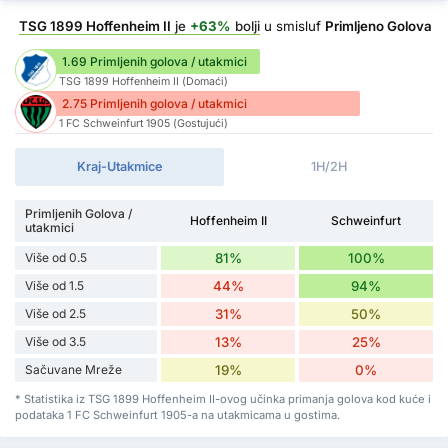
TSG 1899 Hoffenheim II
je
+63%
bolji
u smisluf
Primljeno Golova
1.69 Primljenih golova / utakmici
TSG 1899 Hoffenheim II (Domaći)
2.75 Primljenih golova / utakmici
1 FC Schweinfurt 1905 (Gostujući)
Kraj-Utakmice
1H/2H
Primljenih Golova /
Hoffenheim II
Schweinfurt
utakmici
Više od 0.5
81%
100%
Više od 1.5
44%
94%
Više od 2.5
31%
50%
Više od 3.5
13%
25%
Sačuvane Mreže
19%
0%
* Statistika iz TSG 1899 Hoffenheim II-ovog učinka primanja golova kod kuće i
podataka 1 FC Schweinfurt 1905-a na utakmicama u gostima.