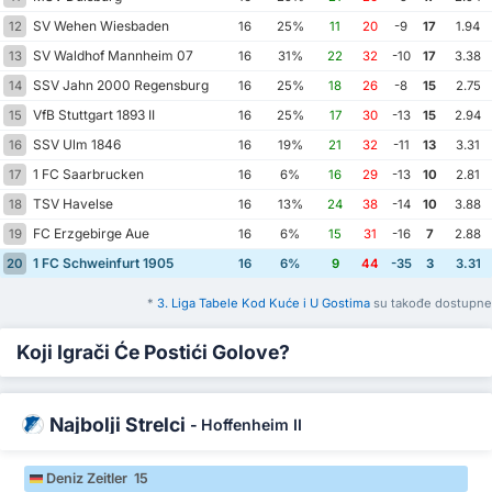
SV Wehen Wiesbaden
12
16
25%
11
20
-9
17
1.94
SV Waldhof Mannheim 07
13
16
31%
22
32
-10
17
3.38
SSV Jahn 2000 Regensburg
14
16
25%
18
26
-8
15
2.75
VfB Stuttgart 1893 II
15
16
25%
17
30
-13
15
2.94
SSV Ulm 1846
16
16
19%
21
32
-11
13
3.31
1 FC Saarbrucken
17
16
6%
16
29
-13
10
2.81
TSV Havelse
18
16
13%
24
38
-14
10
3.88
FC Erzgebirge Aue
19
16
6%
15
31
-16
7
2.88
1 FC Schweinfurt 1905
20
16
6%
9
44
-35
3
3.31
*
3. Liga Tabele Kod Kuće i U Gostima
su takođe dostupne
Koji Igrači Će Postići Golove?
Najbolji Strelci
-
Hoffenheim II
Deniz Zeitler 15