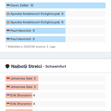
Deniz Zeitler 15
Ayoube Amaimouni-Echghouyab 9
Ayoube Amaimouni-Echghouyab 9
Paul Hennrich 9
Paul Hennrich 9
* Statistika iz 2025/26 sezone 3. Liga
Najbolji Strelci
-
Schweinfurt
Johannes Geis 5
Johannes Geis 5
Erik Shuranov 4
Erik Shuranov 4