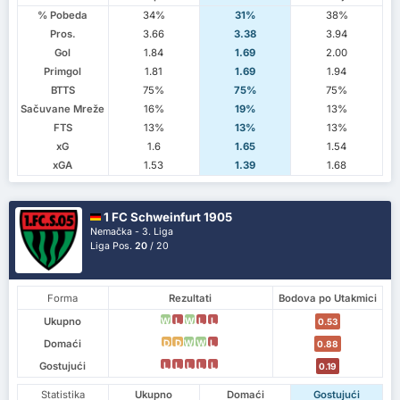
% Pobeda
34%
31%
38%
Pros.
3.66
3.38
3.94
Gol
1.84
1.69
2.00
Primgol
1.81
1.69
1.94
BTTS
75%
75%
75%
Sačuvane Mreže
16%
19%
13%
FTS
13%
13%
13%
xG
1.6
1.65
1.54
xGA
1.53
1.39
1.68
1 FC Schweinfurt 1905
Nemačka - 3. Liga
Liga Pos.
20
/ 20
Forma
Rezultati
Bodova po Utakmici
Ukupno
W
L
W
L
L
0.53
Domaći
D
D
W
W
L
0.88
Gostujući
L
L
L
L
L
0.19
Statistika
Ukupno
Domaći
Gostujući