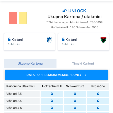
UNLOCK
Ukupno Kartona / utakmici
* Zbir kartona po utakmici između TSG 1899
Hoffenheim II i 1 FC Schweinfurt 1905
Kartoni
Kartoni
/ utakmici
/ utakmici
Ukupno Kartona
Timski Kartoni
DATA FOR PREMIUM MEMBERS ONLY
Kartoni na Utakmici
Hoffenheim II
Schweinfurt
Prosečno
Više od 2.5
Više od 3.5
Više od 4.5