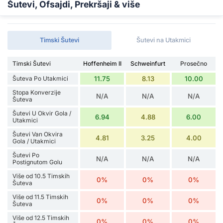
Šutevi, Ofsajdi, Prekršaji & više
Timski Šutevi
Šutevi na Utakmici
Timski Šutevi
Hoffenheim II
Schweinfurt
Prosečno
Šuteva Po Utakmici
11.75
8.13
10.00
Stopa Konverzije
N/A
N/A
N/A
Šuteva
Šutevi U Okvir Gola /
6.94
4.88
6.00
Utakmici
Šutevi Van Okvira
4.81
3.25
4.00
Gola / Utakmici
Šutevi Po
N/A
N/A
N/A
Postignutom Golu
Više od 10.5 Timskih
0%
0%
0%
Šuteva
Više od 11.5 Timskih
0%
0%
0%
Šuteva
Više od 12.5 Timskih
0%
0%
0%