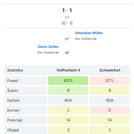
1
-
1
HT
(0 - 1)
Sebastian Müller
Bez Asistencije
27'
Deniz Zeitler
Bez Asistencije
58'
Statistika
Hoffenheim II
Schweinfurt
63%
37%
Posed
9
8
Šutevi
N/A
N/A
Kartoni
2
0
Korneri
14
14
Prekršaji
3
2
Ofsajdi