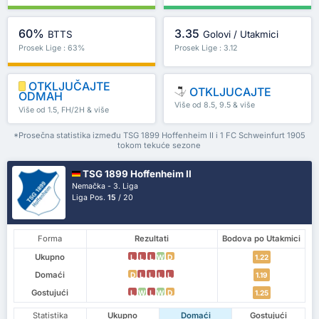
60%
3.35
BTTS
Golovi / Utakmici
Prosek Lige : 63%
Prosek Lige : 3.12
OTKLJUČAJTE
OTKLJUCAJTE
ODMAH
Više od 8.5, 9.5 & više
Više od 1.5, FH/2H & više
*Prosečna statistika između TSG 1899 Hoffenheim II i 1 FC Schweinfurt 1905
tokom tekuće sezone
TSG 1899 Hoffenheim II
Nemačka - 3. Liga
Liga Pos.
15
/ 20
Forma
Rezultati
Bodova po Utakmici
Ukupno
L
L
L
W
D
1.22
Domaći
D
L
L
L
L
1.19
Gostujući
L
W
L
W
D
1.25
Statistika
Ukupno
Domaći
Gostujući