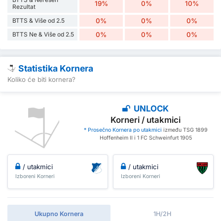
19%
0%
10%
Rezultat
BTTS & Više od 2.5
0%
0%
0%
BTTS Ne & Više od 2.5
0%
0%
0%
Statistika Kornera
Koliko će biti kornera?
UNLOCK
Korneri / utakmici
* Prosečno Kornera po utakmici
između TSG 1899
Hoffenheim II i 1 FC Schweinfurt 1905
/ utakmici
/ utakmici
Izboreni Korneri
Izboreni Korneri
Ukupno Kornera
1H/2H