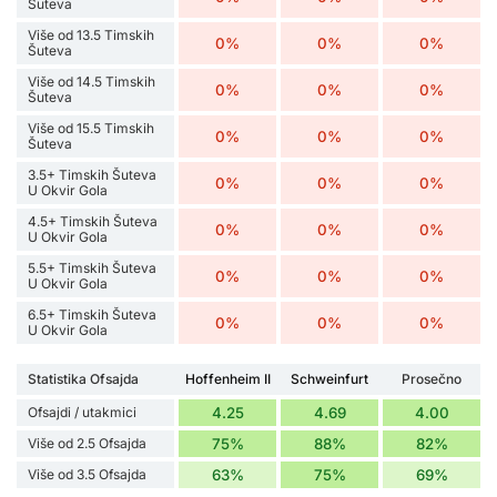
Šuteva
Više od 13.5 Timskih
0%
0%
0%
Šuteva
Više od 14.5 Timskih
0%
0%
0%
Šuteva
Više od 15.5 Timskih
0%
0%
0%
Šuteva
3.5+ Timskih Šuteva
0%
0%
0%
U Okvir Gola
4.5+ Timskih Šuteva
0%
0%
0%
U Okvir Gola
5.5+ Timskih Šuteva
0%
0%
0%
U Okvir Gola
6.5+ Timskih Šuteva
0%
0%
0%
U Okvir Gola
Statistika Ofsajda
Hoffenheim II
Schweinfurt
Prosečno
Ofsajdi / utakmici
4.25
4.69
4.00
Više od 2.5 Ofsajda
75%
88%
82%
Više od 3.5 Ofsajda
63%
75%
69%