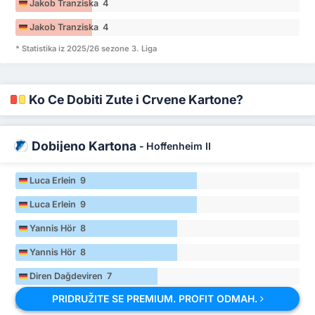
Jakob Tranziska 4
Jakob Tranziska 4
* Statistika iz 2025/26 sezone 3. Liga
Ko Će Dobiti Žute i Crvene Kartone?
Dobijeno Kartona
-
Hoffenheim II
Luca Erlein 9
Luca Erlein 9
Yannis Hör 8
Yannis Hör 8
Diren Dağdeviren 7
PRIDRUŽITE SE PREMIUM. PROFIT ODMAH.
Diren Dağdeviren 7