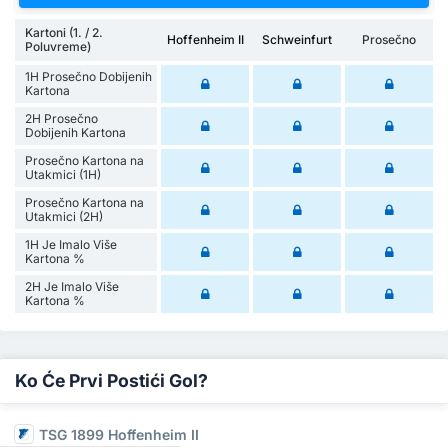
Kartoni (1. / 2.
Hoffenheim II
Schweinfurt
Prosečno
Poluvreme)
1H Prosečno Dobijenih
Kartona
2H Prosečno
Dobijenih Kartona
Prosečno Kartona na
Utakmici (1H)
Prosečno Kartona na
Utakmici (2H)
1H Je Imalo Više
Kartona %
2H Je Imalo Više
Kartona %
Ko Će Prvi Postići Gol?
TSG 1899 Hoffenheim II