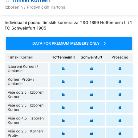
Timski Korneri
Izborenih / Protivničkih Kartona
Individualni podaci timskih kornera za TSG 1899 Hoffenheim II i 1
FC Schweinfurt 1905
DATA FOR PREMIUM MEMBERS ONLY
Timski Korneri
Hoffenheim II
Schweinfurt
Prosečno
Izboreni Korneri /
Utakmici
Korneri Protiv /
Utakmici
Više od 2.5 - Izboreni
Korneri
Više od 3.5 - Izboreni
Korneri
Više od 4.5 - Izboreni
Korneri
Više od 2.5 - Korneri
Protiv