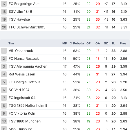
FC Erzgebirge Aue
17
16
25%
22
29
-7
17
3.19
SSV Ulm 1846
18
16
31%
20
31
-11
16
3.19
TSV Havelse
19
16
25%
23
35
-12
16
3.63
1 FC Schweinfurt 1905
20
16
25%
21
32
-11
14
3.31
Tim
MP
% Pobeda
GF
GA
GD
B.
Pros.
VfL Osnabruck
1
16
63%
29
17
12
33
2.88
FC Hansa Rostock
2
16
50%
28
13
15
30
2.56
TSV Alemannia Aachen
3
17
47%
35
26
9
29
3.59
Rot Weiss Essen
4
16
44%
32
31
1
27
3.94
FC Energie Cottbus
5
15
53%
25
23
2
26
3.20
SC Verl 1924
6
16
38%
30
26
4
23
3.50
FC Ingolstadt 04
7
16
31%
28
22
6
20
3.13
TSG 1899 Hoffenheim II
8
16
38%
32
31
1
20
3.94
FC Viktoria Koln
9
16
38%
23
23
0
20
2.88
TSV 1860 Munchen
10
16
38%
19
23
-4
20
2.63
MSV Duisburg
11
16
25%
21
26
-5
17
2.94