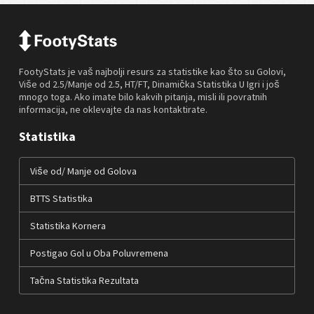
FootyStats je vaš najbolji resurs za statistike kao što su Golovi,
Više od 2.5/Manje od 2.5, HT/FT, Dinamička Statistika U Igri i još
mnogo toga. Ako imate bilo kakvih pitanja, misli ili povratnih
informacija, ne oklevajte da nas kontaktirate.
Statistika
Više od/ Manje od Golova
BTTS Statistika
Statistika Kornera
Postigao Gol u Oba Poluvremena
Tačna Statistika Rezultata