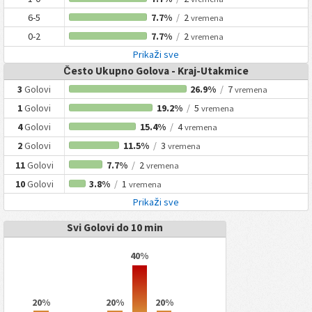
6-5
7.7%
/
2
vremena
0-2
7.7%
/
2
vremena
Prikaži sve
Često Ukupno Golova - Kraj-Utakmice
3
Golovi
26.9%
/
7
vremena
1
Golovi
19.2%
/
5
vremena
4
Golovi
15.4%
/
4
vremena
2
Golovi
11.5%
/
3
vremena
11
Golovi
7.7%
/
2
vremena
10
Golovi
3.8%
/
1
vremena
Prikaži sve
Svi Golovi do 10 min
40%
20%
20%
20%