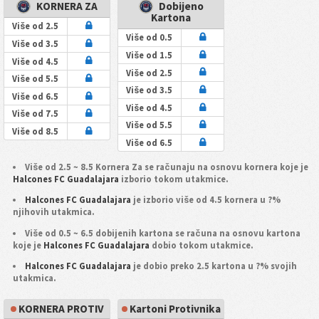
KORNERA ZA
Dobijeno
Kartona
Više od 2.5
Više od 0.5
Više od 3.5
Više od 1.5
Više od 4.5
Više od 2.5
Više od 5.5
Više od 3.5
Više od 6.5
Više od 4.5
Više od 7.5
Više od 5.5
Više od 8.5
Više od 6.5
Više od 2.5 ~ 8.5 Kornera Za se računaju na osnovu kornera koje je
Halcones FC Guadalajara
izborio tokom utakmice.
Halcones FC Guadalajara
je izborio više od 4.5 kornera u ?%
njihovih utakmica.
Više od 0.5 ~ 6.5 dobijenih kartona se računa na osnovu kartona
koje je
Halcones FC Guadalajara
dobio tokom utakmice.
Halcones FC Guadalajara
je dobio preko 2.5 kartona u ?% svojih
utakmica.
KORNERA PROTIV
Kartoni Protivnika