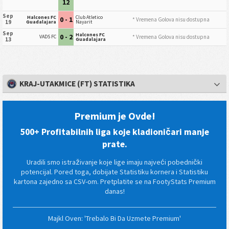
12
Sep
Halcones FC
Club Atletico
0 - 1
* Vremena Golova nisu dostupna
19
Guadalajara
Nayarit
Sep
Halcones FC
0 - 2
* Vremena Golova nisu dostupna
VADS FC
13
Guadalajara
KRAJ-UTAKMICE (FT) STATISTIKA
Premium je Ovde!
500+ Profitabilnih liga koje kladioničari manje
prate.
Uradili smo istraživanje koje lige imaju najveći pobednički
potencijal. Pored toga, dobijate Statistiku kornera i Statistiku
kartona zajedno sa CSV-om. Pretplatite se na FootyStats Premium
danas!
Majkl Oven: 'Trebalo Bi Da Uzmete Premium'