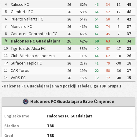
Xalisco FC
4
26
62%
46
34
12
49
Gambeta FC
5
26
58%
64
52
12
48
Puerto Vallarta FC
6
26
54%
54
50
4
42
Moncaro FC
7
26
46%
82
74
8
37
Castores Gobrantacto FC
8
26
46%
47
45
2
37
Halcones FC Guadalajara
9
26
42%
60
63
-3
34
Tigritos de Alica FC
10
26
35%
40
57
-17
28
Club Atletico Acaponeta
11
26
31%
44
62
-18
26
Sufacen Tepic FC
12
26
23%
41
79
-38
18
CAR Toros
13
26
19%
22
58
-36
17
VADS FC
14
26
15%
32
72
-40
15
•
Halcones FC Guadalajara je na 9 poziciji Tabele Liga TDP Grupa 1
Halcones FC Guadalajara Brze Činjenice
Englesko Ime
Halcones FC Guadalajara
Stadion
TBD
Grad
TBD