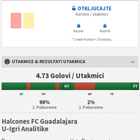
OTKLJUCAJTE
Kartoni / utakmici
Najviši
Najniži
* Crveni Karton = 2 kartona.
UTAKMICE & REZULTATI UTAKMICA
4.73 Golovi / Utakmici
HT
FT
15'
30'
60'
75'
98%
2%
1. Poluvreme
2. Poluvreme
Halcones FC Guadalajara
U-Igri Analitike