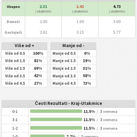
2.31
2.42
4.73
Ukupno
/ utakmici
/ utakmici
/ utakmici
2.00
1.69
3.69
Domaći
2.62
3.15
5.77
Gostujući
Više od +
Manje od -
100%
0%
Više od 0.5
Manje od 0.5
81%
19%
Više od 1.5
Manje od 1.5
69%
31%
Više od 2.5
Manje od 2.5
42%
58%
Više od 3.5
Manje od 3.5
27%
73%
Više od 4.5
Manje od 4.5
Česti Rezultati - Kraj-Utakmice
0-1
11.5%
/
3
vremena
3-1
11.5%
/
3
vremena
1-2
11.5%
/
3
vremena
1-0
7.7%
/
2
vremena