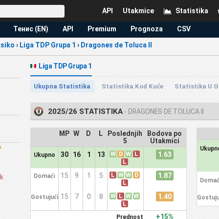
API
Utakmice
Statistika
Тенис (EN)
API
Premium
Prognoza
CSV
siko
›
Liga TDP Grupa 1
›
Dragones de Toluca II
Liga TDP Grupa 1
Ukupna Statistika
Statistika Kod Kuće
Statistika U 
2025/26 STATISTIKA
- DRAGONES DE TOLUCA II
MP
W
D
L
Poslednjih
Bodova po
5
Utakmici
o
Ukupn
W
D
W
L
1.63
30
16
1
13
Ukupno
L
L
W
W
D
1.87
15
9
1
5
Domaći
ik
Domać
L
W
L
W
W
1.40
15
7
0
8
Gostujući
Gostuju
L
+15%
Prednost