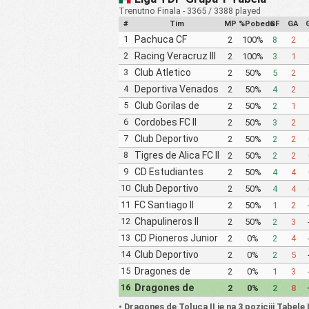
Trenutno Finala - 3365 / 3388 played
#
Tim
MP
%Pobeda
GF
GA
1
Pachuca CF
2
100%
8
2
Fuerzas Basicas
2
Racing Veracruz III
2
100%
3
1
Pachuca CF III
3
Club Atletico
2
50%
5
2
Morelia Universidad
4
Deportiva Venados
2
50%
4
2
Michoacana
FC II
5
Club Gorilas de
2
50%
2
1
Juanacatlan II
6
Cordobes FC II
2
50%
3
2
7
Club Deportivo
2
50%
2
2
Mineros de
8
Tigres de Alica FC II
2
50%
2
2
Zacatecas II
9
CD Estudiantes
2
50%
4
4
Tecos II
10
Club Deportivo
2
50%
4
4
Irapuato II
11
FC Santiago II
2
50%
1
2
12
Chapulineros II
2
50%
2
3
13
CD Pioneros Junior
2
0%
2
4
CD Pioneros de
14
Club Deportivo
2
0%
2
5
Cancun II
Zitacuaro II
15
Dragones de
2
0%
1
3
Oaxaca II
16
Dragones de
2
0%
2
8
Toluca II
•
Dragones de Toluca II je na 3 poziciji Tabele 