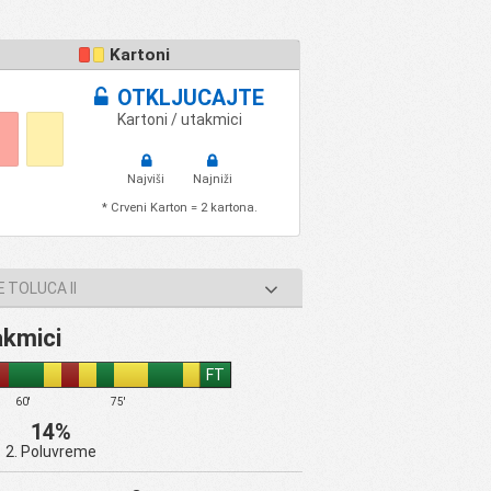
Kartoni
OTKLJUCAJTE
Kartoni / utakmici
Najviši
Najniži
* Crveni Karton = 2 kartona.
 TOLUCA II
akmici
FT
60'
75'
14%
2. Poluvreme