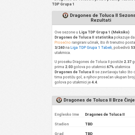
TDP Grupa 1
Dragones de Toluca II Sezons
Rezultati
Ove sezone u
Liga TDP Grupa 1 (Meksiko)
Dragones de Toluca II statistika
pokazuje da
Prosečno
rangirani učinak, što ih trenutno posta
3/240
na
Liga TDP Grupa 1 Tabeli
, pobedivši
5
utakmica.
U proseku Dragones de Toluca II postiže
2.37
go
prima
2.03
golova po utakmici.
67%
utakmica
Dragones de Toluca II
se završavaju tako što 
tima postižu gol, a njihov prosečan ukupan broj
golova po utakmici je
4.4
.
Dragones de Toluca II Brze Činj
Englesko Ime
Dragones de Toluca II
Stadion
TBD
Grad
TBD