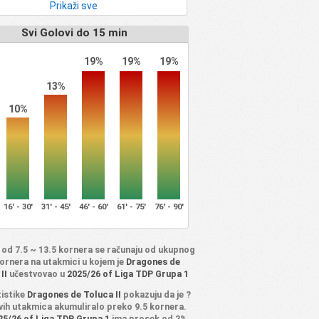
Prikaži sve
Svi Golovi do 15 min
19%
19%
19%
13%
10%
16' - 30'
31' - 45'
46' - 60'
61' - 75'
76' - 90'
 od 7.5 ~ 13.5 kornera se računaju od ukupnog
kornera na utakmici u kojem je
Dragones de
II
učestvovao u
2025/26 of Liga TDP Grupa 1
tistike
Dragones de Toluca II
pokazuju da je ?
ovih utakmica akumuliralo preko 9.5 kornera.
25/26 of Liga TDP Grupa 1
ima prosek od ?%