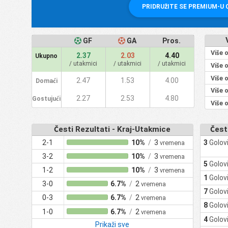
PRIDRUŽITE SE PREMIUM-U
GF
GA
Pros.
Više 
2.37
2.03
4.40
Ukupno
/ utakmici
/ utakmici
/ utakmici
Više 
Više 
2.47
1.53
4.00
Domaći
Više 
2.27
2.53
4.80
Gostujući
Više 
Česti Rezultati - Kraj-Utakmice
Čest
2-1
10%
/
3
3
Golov
vremena
3-2
10%
/
3
vremena
5
Golov
1-2
10%
/
3
vremena
1
Golov
3-0
6.7%
/
2
vremena
7
Golov
0-3
6.7%
/
2
vremena
8
Golov
1-0
6.7%
/
2
vremena
4
Golov
Prikaži sve