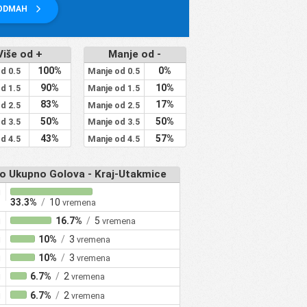
 ODMAH
Više od +
Manje od -
100%
0%
od 0.5
Manje od 0.5
90%
10%
od 1.5
Manje od 1.5
83%
17%
od 2.5
Manje od 2.5
50%
50%
od 3.5
Manje od 3.5
43%
57%
od 4.5
Manje od 4.5
o Ukupno Golova - Kraj-Utakmice
i
33.3%
/
10
vremena
i
16.7%
/
5
vremena
i
10%
/
3
vremena
i
10%
/
3
vremena
i
6.7%
/
2
vremena
i
6.7%
/
2
vremena