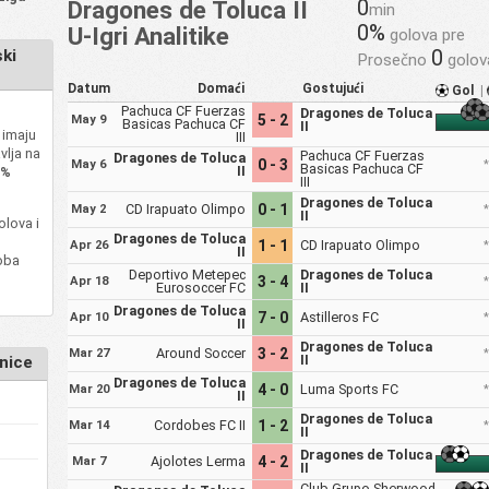
0
Dragones de Toluca II
min
0%
U-Igri Analitike
golova pre
0
ki
Prosečno
golov
Datum
Domaći
Gostujući
Gol
|
Pachuca CF Fuerzas
Dragones de Toluca
5 - 2
May 9
Basicas Pachuca CF
II
 imaju
III
vlja na
Pachuca CF Fuerzas
Dragones de Toluca
0 - 3
May 6
Basicas Pachuca CF
II
3%
III
Dragones de Toluca
CD Irapuato Olimpo
0 - 1
May 2
II
lova i
Dragones de Toluca
1 - 1
CD Irapuato Olimpo
Apr 26
II
oba
Deportivo Metepec
Dragones de Toluca
3 - 4
Apr 18
Eurosoccer FC
II
Dragones de Toluca
7 - 0
Astilleros FC
Apr 10
II
Dragones de Toluca
Around Soccer
3 - 2
Mar 27
II
enice
Dragones de Toluca
4 - 0
Luma Sports FC
Mar 20
II
Dragones de Toluca
Cordobes FC II
1 - 2
Mar 14
II
Dragones de Toluca
Ajolotes Lerma
4 - 2
Mar 7
II
Club Grupo Sherwood