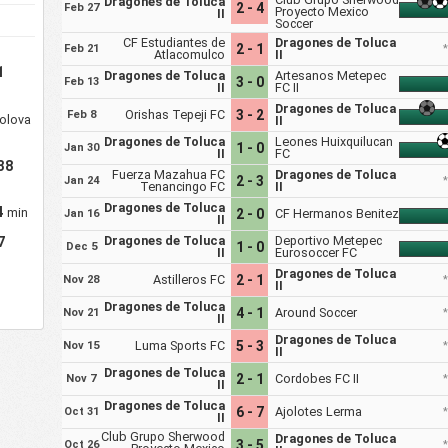
Dragones de Toluca
2 - 4
Feb 27
Proyecto Mexico
II
Soccer
CF Estudiantes de
Dragones de Toluca
2 - 1
Feb 21
Atlacomulco
II
1
Dragones de Toluca
Artesanos Metepec
3 - 0
Feb 13
II
FC II
Dragones de Toluca
Orishas Tepeji FC
3 - 2
Feb 8
olova
II
Dragones de Toluca
Leones Huixquilucan
1 - 0
Jan 30
II
FC
38
Fuerza Mazahua FC
Dragones de Toluca
2 - 3
Jan 24
Tenancingo FC
II
Dragones de Toluca
4
min
2 - 0
CF Hermanos Benitez
Jan 16
II
Dragones de Toluca
Deportivo Metepec
7
1 - 0
Dec 5
II
Eurosoccer FC
Dragones de Toluca
Astilleros FC
2 - 1
Nov 28
II
Dragones de Toluca
4 - 1
Around Soccer
Nov 21
II
Dragones de Toluca
Luma Sports FC
5 - 3
Nov 15
II
Dragones de Toluca
2 - 1
Cordobes FC II
Nov 7
II
Dragones de Toluca
6 - 7
Ajolotes Lerma
Oct 31
II
Club Grupo Sherwood
Dragones de Toluca
3 - 5
Oct 26