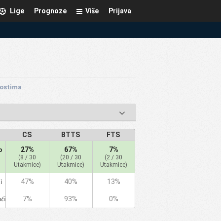
Lige
Prognoze
Više
Prijava
Gostima
CS
BTTS
FTS
27%
67%
7%
o
(8 / 30
(20 / 30
(2 / 30
Utakmice)
Utakmice)
Utakmice)
47%
40%
13%
i
7%
93%
0%
ći