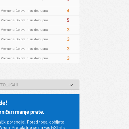
4
* Vremena Golova nisu dostupna
5
* Vremena Golova nisu dostupna
3
* Vremena Golova nisu dostupna
3
* Vremena Golova nisu dostupna
3
* Vremena Golova nisu dostupna
3
* Vremena Golova nisu dostupna
TOLUCA II
de!
oničari manje prate.
nički potencijal. Pored toga, dobijate
SV-om. Pretplatite se na FootyStats