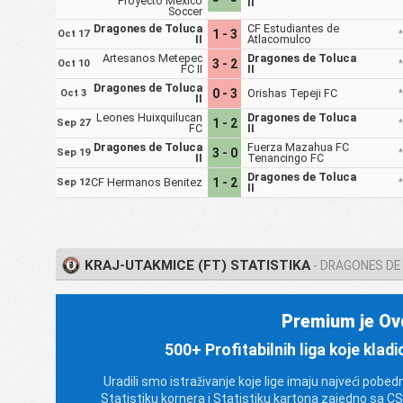
Proyecto Mexico
II
Soccer
Dragones de Toluca
CF Estudiantes de
1 - 3
Oct 17
II
Atlacomulco
Artesanos Metepec
Dragones de Toluca
3 - 2
Oct 10
FC II
II
Dragones de Toluca
0 - 3
Orishas Tepeji FC
Oct 3
II
Leones Huixquilucan
Dragones de Toluca
1 - 2
Sep 27
FC
II
Dragones de Toluca
Fuerza Mazahua FC
3 - 0
Sep 19
II
Tenancingo FC
Dragones de Toluca
CF Hermanos Benitez
1 - 2
Sep 12
II
KRAJ-UTAKMICE (FT) STATISTIKA
- DRAGONES DE 
Premium je Ov
500+ Profitabilnih liga koje kladi
Uradili smo istraživanje koje lige imaju najveći pobed
Statistiku kornera i Statistiku kartona zajedno sa C