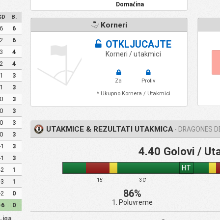
Domaćina
GD
B.
Korneri
6
6
2
6
OTKLJUCAJTE
3
4
Korneri / utakmici
2
4
1
3
Za
Protiv
1
3
* Ukupno Kornera / Utakmici
0
3
0
3
0
3
UTAKMICE & REZULTATI UTAKMICA
- DRAGONES DE
0
3
-1
3
4.40 Golovi / Ut
-1
3
HT
-2
1
15'
30'
-3
1
86%
-2
0
1. Poluvreme
-6
0
Liga