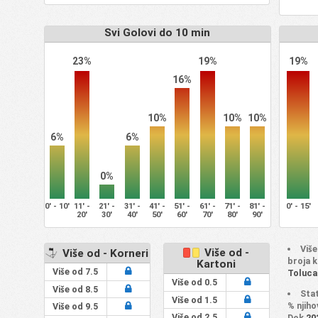
Svi Golovi do 10 min
23%
19%
19%
16%
10%
10%
10%
6%
6%
0%
0' - 10'
11' -
21' -
31' -
41' -
51' -
61' -
71' -
81' -
0' - 15'
20'
30'
40'
50'
60'
70'
80'
90'
Više
Više od -
Više od - Korneri
broja 
Kartoni
Više od 7.5
Toluca 
Više od 0.5
Više od 8.5
Sta
Više od 1.5
% njih
Više od 9.5
Više od 2.5
Dok
20