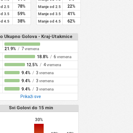
78%
22%
od 2.5
Manje od 2.5
59%
41%
od 3.5
Manje od 3.5
38%
62%
od 4.5
Manje od 4.5
o Ukupno Golova - Kraj-Utakmice
i
21.9%
/
7
vremena
i
18.8%
/
6
vremena
i
12.5%
/
4
vremena
i
9.4%
/
3
vremena
i
9.4%
/
3
vremena
i
9.4%
/
3
vremena
Prikaži sve
Svi Golovi do 15 min
30%