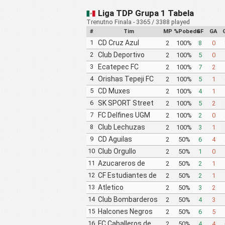
Liga TDP Grupa 1 Tabela
Trenutno Finala - 3365 / 3388 played
#
Tim
MP
%Pobeda
GF
GA
1
CD Cruz Azul
2
100%
8
0
Lagunas
2
Club Deportivo
2
100%
5
0
Yautepec
3
Ecatepec FC
2
100%
7
2
4
Orishas Tepeji FC
2
100%
5
1
5
CD Muxes
2
100%
4
1
6
SK SPORT Street
2
100%
5
2
Soccer FC
7
FC Delfines UGM
2
100%
2
0
8
Club Lechuzas
2
100%
3
1
UPGCH
9
CD Aguilas
2
50%
6
4
Universidad
10
Club Orgullo
2
50%
1
0
Autonoma de
Surtam
11
Azucareros de
2
50%
2
1
Guerrero
Tezonapa FC
12
CF Estudiantes de
2
50%
2
1
Atlacomulco
13
Atletico
2
50%
3
2
Cuernavaca Tigres
14
Club Bombarderos
2
50%
4
3
Yautepec
de Tecamac
15
Halcones Negros
2
50%
6
5
FC
16
FC Caballeros de
2
50%
4
4