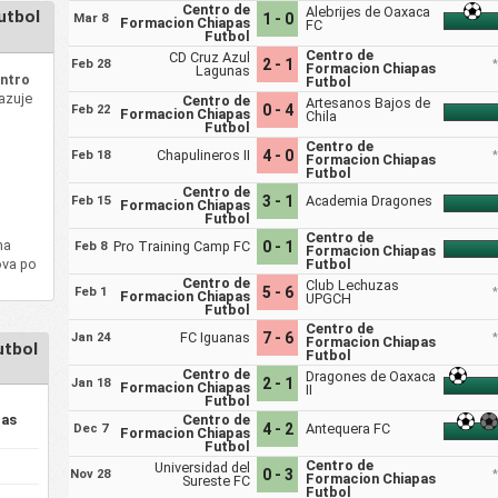
Centro de
Alebrijes de Oaxaca
utbol
1 - 0
Mar 8
Formacion Chiapas
FC
Futbol
Centro de
CD Cruz Azul
2 - 1
Feb 28
Formacion Chiapas
Lagunas
entro
Futbol
azuje
Centro de
Artesanos Bajos de
0 - 4
Feb 22
Formacion Chiapas
Chila
Futbol
Centro de
Chapulineros II
4 - 0
Feb 18
Formacion Chiapas
Futbol
l
Centro de
3 - 1
Academia Dragones
Feb 15
Formacion Chiapas
Futbol
Centro de
ma
Pro Training Camp FC
0 - 1
Feb 8
Formacion Chiapas
ova po
Futbol
Centro de
Club Lechuzas
5 - 6
Feb 1
Formacion Chiapas
UPGCH
Futbol
Centro de
FC Iguanas
7 - 6
Jan 24
Formacion Chiapas
utbol
Futbol
Centro de
Dragones de Oaxaca
2 - 1
Jan 18
Formacion Chiapas
II
Futbol
pas
Centro de
4 - 2
Antequera FC
Dec 7
Formacion Chiapas
Futbol
Centro de
Universidad del
0 - 3
Nov 28
Formacion Chiapas
Sureste FC
Futbol