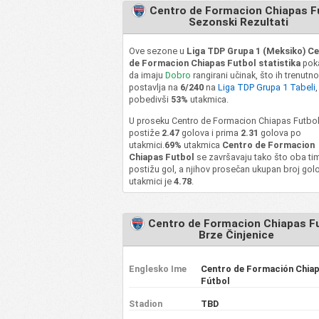
Centro de Formacion Chiapas F
Sezonski Rezultati
Ove sezone u
Liga TDP Grupa 1 (Meksiko) C
de Formacion Chiapas Futbol statistika
pok
da imaju
Dobro
rangirani učinak, što ih trenutno
postavlja na
6/240
na
Liga TDP Grupa 1 Tabeli
,
pobedivši
53%
utakmica.
U proseku Centro de Formacion Chiapas Futbo
postiže
2.47
golova i prima
2.31
golova po
utakmici.
69%
utakmica
Centro de Formacion
Chiapas Futbol
se završavaju tako što oba ti
postižu gol, a njihov prosečan ukupan broj gol
utakmici je
4.78
.
Centro de Formacion Chiapas F
Brze Činjenice
Englesko Ime
Centro de Formación Chia
Fútbol
Stadion
TBD