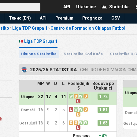
API
Utakmice
Statistika
Тенис (EN)
API
Premium
Prognoza
CSV
siko
›
Liga TDP Grupa 1
›
Centro de Formacion Chiapas Futbol
Liga TDP Grupa 1
Ukupna Statistika
Statistika Kod Kuće
Statistika U 
2025/26 STATISTIKA
- CENTRO DE FORMACION CHI
MP
W
D
L
Poslednjih
Bodova po
5
Utakmici
Ukupn
W
D
W
D
1.72
32
17
4
11
Ukupno
L
L
W
W
D
1.81
16
9
2
5
Domaći
Domać
D
ik
D
D
W
W
1.63
16
8
2
6
Gostujući
Gostuju
L
+8%
Prednost