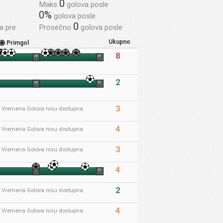
0
Maks
golova posle
0%
golova posle
0
a pre
Prosečno
golova posle
Ukupno
Primgol
8
HT
FT
2
HT
FT
3
* Vremena Golova nisu dostupna
4
* Vremena Golova nisu dostupna
3
* Vremena Golova nisu dostupna
4
HT
FT
2
* Vremena Golova nisu dostupna
4
* Vremena Golova nisu dostupna