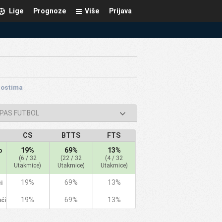
Lige
Prognoze
Više
Prijava
Gostima
APAS FUTBOL
CS
BTTS
FTS
19%
69%
13%
o
(6 / 32
(22 / 32
(4 / 32
Utakmice)
Utakmice)
Utakmice)
19%
69%
13%
i
19%
69%
13%
ći