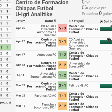
0
Centro de Formacion
min
0
3
0%
Chiapas Futbol
golova pre
-1
3
0
U-Igri Analitike
Prosečno
golov
-1
3
Datum
Domaći
Gostujući
Gol
|
-1
1
CD Aguilas
Centro de
5 - 3
Apr 25
Universidad
Formacion Chiapas
-1
1
Autonoma de
Futbol
Guerrero
-1
1
Centro de
CD Aguilas
-1
1
1 - 1
Apr 22
Formacion Chiapas
Universidad
Futbol
Autonoma de
-2
1
Guerrero
Centro de
-2
0
Antequera FC
1 - 2
Apr 17
Formacion Chiapas
Futbol
-2
0
Centro de
Universidad del
2 - 2
Apr 12
-3
0
Formacion Chiapas
Sureste FC
Futbol
-3
0
Centro de
Universidad
1 - 2
Apr 4
Formacion Chiapas
Euroamericana FC
-4
0
Futbol
-5
0
Centro de
3 - 1
Felinos 48 AC
Mar 29
Formacion Chiapas
-5
0
Futbol
Centro de
-8
0
Pavones ADMC
1 - 1
Mar 22
Formacion Chiapas
Futbol
poziciji
Centro de
Tapachula
2 - 2
Mar 15
Formacion Chiapas
Soconusco FC II
Futbol