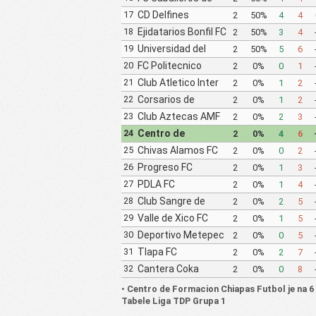
Cordoba
17
CD Delfines
2
50%
4
4
Coatzacoalcos
18
Ejidatarios Bonfil FC
2
50%
3
4
19
Universidad del
2
50%
5
6
Golfo de Mexico FC
20
FC Politecnico
2
0%
0
1
21
Club Atletico Inter
2
0%
1
2
Capital
22
Corsarios de
2
0%
1
2
Campeche FC
23
Club Aztecas AMF
2
0%
2
3
Soccer Aragon
24
Centro de
2
0%
4
6
Formacion Chiapas
25
Chivas Alamos FC
2
0%
0
2
Futbol
26
Progreso FC
2
0%
1
3
27
PDLA FC
2
0%
1
4
28
Club Sangre de
2
0%
2
5
Campeon
29
Valle de Xico FC
2
0%
1
5
30
Deportivo Metepec
2
0%
0
5
Eurosoccer FC
31
Tlapa FC
2
0%
2
7
Mazatecochco
32
Cantera Coka
2
0%
0
8
•
Centro de Formacion Chiapas Futbol je na 6 
Tabele Liga TDP Grupa 1