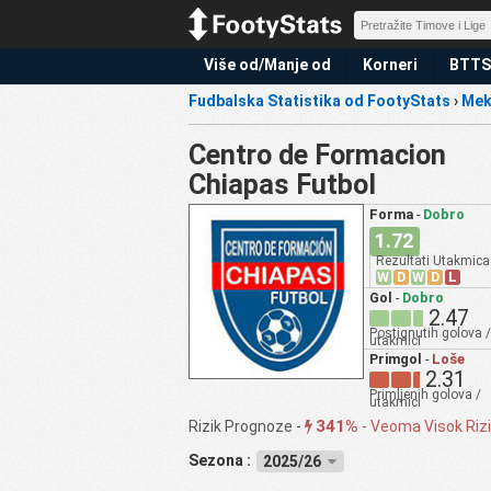
Više od/Manje od
Korneri
BTTS
Fudbalska Statistika od FootyStats
›
Mek
Centro de Formacion
Chiapas Futbol
Forma
-
Dobro
1.72
Rezultati Utakmica
W
D
W
D
L
Gol
-
Dobro
2.47
Postignutih golova /
utakmici
Primgol
-
Loše
2.31
Primljenih golova /
utakmici
341%
Rizik Prognoze -
-
Veoma Visok Riz
Sezona :
2025/26