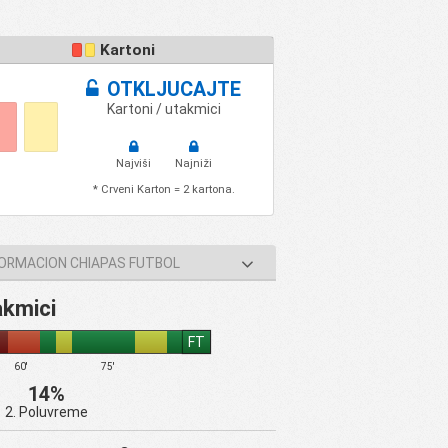
Kartoni
OTKLJUCAJTE
Kartoni / utakmici
Najviši
Najniži
* Crveni Karton = 2 kartona.
FORMACION CHIAPAS FUTBOL
akmici
FT
60'
75'
14%
2. Poluvreme