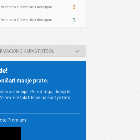
3
* Vremena Golova nisu dostupna
1
* Vremena Golova nisu dostupna
ORMACION CHIAPAS FUTBOL
de!
oničari manje prate.
nički potencijal. Pored toga, dobijate
SV-om. Pretplatite se na FootyStats
mete Premium'