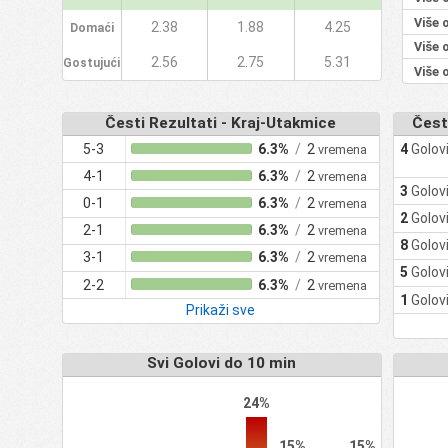
Više 
2.38
1.88
4.25
Domaći
Više 
2.56
2.75
5.31
Gostujući
Više 
Česti Rezultati - Kraj-Utakmice
Čest
5-3
6.3%
/
2
4
Golov
vremena
4-1
6.3%
/
2
vremena
3
Golov
0-1
6.3%
/
2
vremena
2
Golov
2-1
6.3%
/
2
vremena
8
Golov
3-1
6.3%
/
2
vremena
5
Golov
2-2
6.3%
/
2
vremena
1
Golov
Prikaži sve
Svi Golovi do 10 min
24%
15%
15%