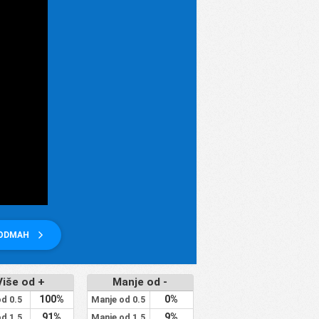
 ODMAH
Više od +
Manje od -
100%
0%
od 0.5
Manje od 0.5
91%
9%
od 1.5
Manje od 1.5