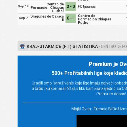
Centro de
3 - 0
FC Iguanas
Sep 14
Formacion Chiapas
Futbol
Centro de
Dragones de Oaxaca
0 - 1
Sep 7
Formacion Chiapas
II
Futbol
KRAJ-UTAKMICE (FT) STATISTIKA
- CENTRO DE F
Premium je Ov
500+ Profitabilnih liga koje kladi
Uradili smo istraživanje koje lige imaju najveći pobed
Statistiku kornera i Statistiku kartona zajedno sa C
Premium danas!
Majkl Oven: 'Trebalo Bi Da Uz