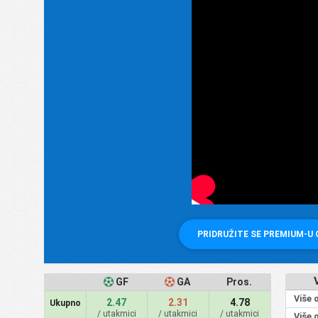
PRIDRUŽITE SE PREMIUM-U
GF
GA
Pros.
Više 
2.47
2.31
4.78
Ukupno
/ utakmici
/ utakmici
/ utakmici
Više 