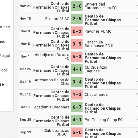
Centro de
Universidad
2 - 0
Nov 23
Formacion Chiapas
Euroamericana FC
Futbol
Centro de
Felinos 48 AC
2 - 5
Nov 15
Formacion Chiapas
Futbol
stigao
Centro de
0 - 2
Pavones ADMC
Nov 9
Formacion Chiapas
Futbol
imio
Centro de
Tapachula
3 - 5
Nov 5
Formacion Chiapas
Soconusco FC II
Futbol
Centro de
Alebrijes de Oaxaca
že gol
5 - 3
Nov 1
Formacion Chiapas
FC
Futbol
Centro de
CD Cruz Azul
4 - 1
Oct 26
 gol
Formacion Chiapas
Lagunas
Futbol
Centro de
Artesanos Bajos de
3 - 4
Oct 19
Formacion Chiapas
Chila
že
Futbol
Centro de
1 - 3
Chapulineros II
Oct 12
Formacion Chiapas
a
Futbol
Centro de
Academia Dragones
6 - 7
Oct 3
Formacion Chiapas
Futbol
Centro de
4 - 1
Pro Training Camp FC
Sep 28
Formacion Chiapas
Futbol
Centro de
Club Lechuzas
5 - 0
Sep 19
Formacion Chiapas
UPGCH
Futbol