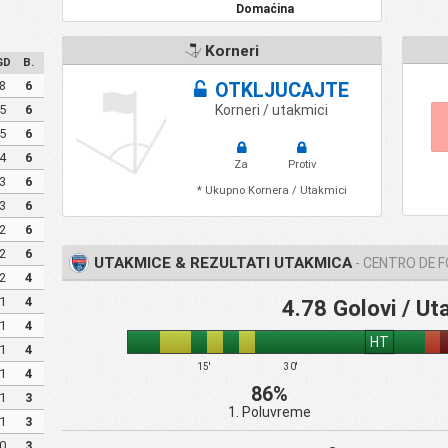
Domaćina
Korneri
GD
B.
8
6
OTKLJUCAJTE
5
6
Korneri / utakmici
5
6
4
6
Za
Protiv
3
6
* Ukupno Kornera / Utakmici
3
6
2
6
2
6
UTAKMICE & REZULTATI UTAKMICA
- CENTRO DE 
2
4
1
4
4.78 Golovi / Ut
1
4
HT
1
4
15'
30'
1
4
86%
1
3
1. Poluvreme
1
3
0
3