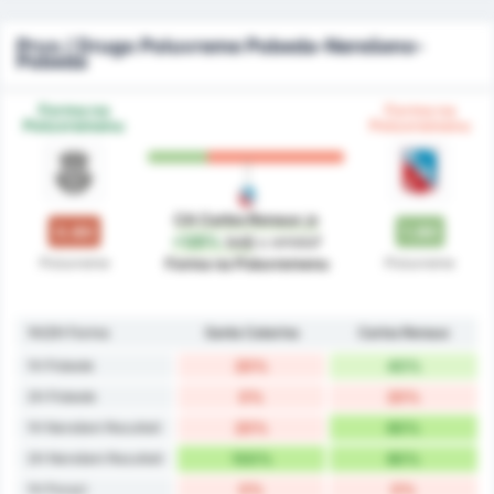
Prvo / Drugo Poluvreme Pobeda-Nerešeno-
Pobeda
Forma na
Forma na
Poluvremenu
Poluvremenu
CA Carlos Renaux
je
0.80
1.80
+125%
bolji
u smisluf
Poluvreme
Poluvreme
Forma na Poluvremenu
1H/2H Forma
Santa Catarina
Carlos Renaux
1H Pobede
20%
40%
2H Pobede
0%
20%
1H Nerešeni Rezultati
20%
60%
2H Nerešeni Rezultati
100%
80%
1H Porazi
0%
0%