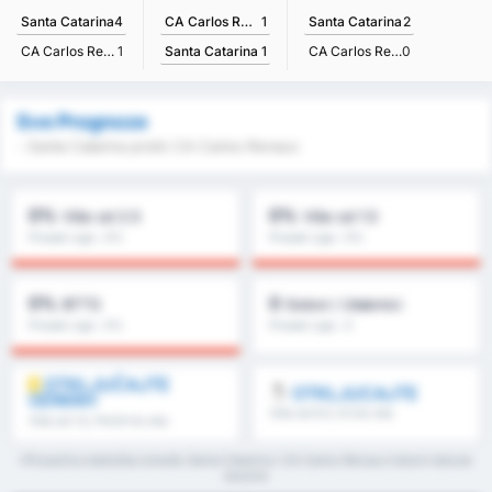
CA Carlos Renaux
1
Santa Catarina
4
Santa Catarina
2
Santa Catarina
1
CA Carlos Renaux
1
CA Carlos Renaux
0
Sve Prognoze
- Santa Catarina protiv CA Carlos Renaux
0%
0%
Više od 2.5
Više od 1.5
Prosek Lige : 0%
Prosek Lige : 0%
0%
0
BTTS
Golovi / Utakmici
Prosek Lige : 0%
Prosek Lige : 0
OTKLJUČAJTE
OTKLJUCAJTE
ODMAH
Više od 8.5, 9.5 & više
Više od 1.5, FH/2H & više
*Prosečna statistika između Santa Catarina i CA Carlos Renaux tokom tekuće
sezone