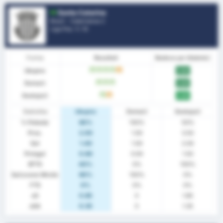
Santa Catarina
Brazil - Catarinense 2
Liga Pos.
1
/ 10
Forma
Rezultati
Bodova po Utakmici
Ukupno
W
W
W
W
D
2.60
Domaći
W
W
W
3.00
Gostujući
W
D
2.00
Statistika
Ukupno
Domaći
Gostujući
% Pobeda
80%
100%
50%
Pros.
2.00
1.00
3.50
Gol
1.40
1.00
2.00
Primgol
0.60
0.00
1.50
BTTS
40%
0%
100%
Sačuvane Mreže
60%
100%
0%
FTS
0%
0%
0%
xG
0.85
0
1.85
xGA
0.35
0
1.35