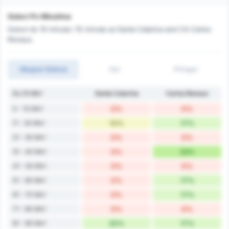
Golovi Po Minutima
Golovi do 10 minuta i 15 minuta za Santa Catarina and CA Carlos
Renaux.
Ukupno Golova
Gol
Primgol
Do 10 Min'
Santa Catarina
Carlos Renaux
0 - 10 Min'
0%
0%
11 - 20 Min'
10%
17%
21 - 30 Min'
0%
0%
31 - 40 Min'
0%
33%
41 - 50 Min'
0%
0%
51 - 60 Min'
0%
17%
61 - 70 Min'
0%
17%
71 - 80 Min'
0%
0%
81 - 90 Min'
20%
17%