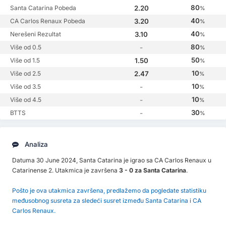
80
Santa Catarina Pobeda
2.20
%
40
CA Carlos Renaux Pobeda
3.20
%
40
Nerešeni Rezultat
3.10
%
80
Više od 0.5
-
%
50
Više od 1.5
1.50
%
10
Više od 2.5
2.47
%
10
Više od 3.5
-
%
10
Više od 4.5
-
%
30
BTTS
-
%
Analiza
Datuma 30 June 2024, Santa Catarina je igrao sa CA Carlos Renaux u
Catarinense 2. Utakmica je završena
3 - 0 za Santa Catarina
.
Pošto je ova utakmica završena, predlažemo da pogledate statistiku
međusobnog susreta za sledeći susret između Santa Catarina i CA
Carlos Renaux.