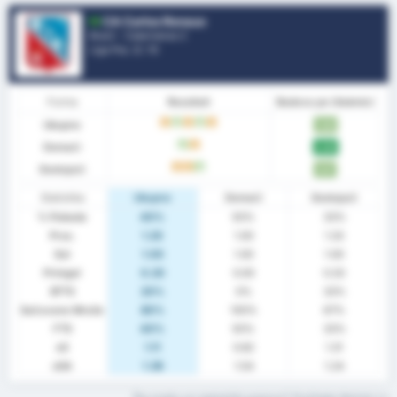
CA Carlos Renaux
Brazil - Catarinense 2
Liga Pos.
2
/ 10
Forma
Rezultati
Bodova po Utakmici
Ukupno
D
W
D
W
D
1.80
Domaći
W
D
2.00
Gostujući
D
D
W
1.67
Statistika
Ukupno
Domaći
Gostujući
% Pobeda
40%
50%
33%
Pros.
1.20
1.00
1.33
Gol
1.00
1.00
1.00
Primgol
0.20
0.00
0.33
BTTS
20%
0%
33%
Sačuvane Mreže
80%
100%
67%
FTS
40%
50%
33%
xG
1.11
0.82
1.31
xGA
1.36
1.54
1.24