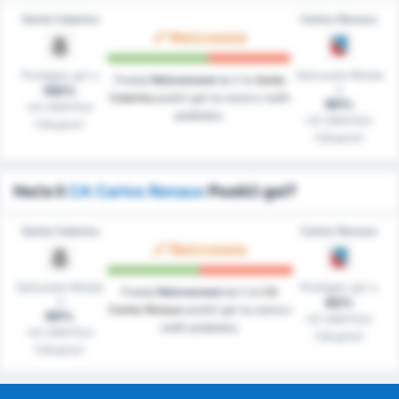
Santa Catarina
Carlos Renaux
Neizvesno
Postigao gol u
Sačuvane Mreže
Postoji
Neizvesnost
da li će
Santa
u
100%
Catarina
postići gol na osnovu naših
80%
od utakmica
podataka.
od utakmica
(Ukupno)
(Ukupno)
Hoće li
CA Carlos Renaux
Postići gol?
Santa Catarina
Carlos Renaux
Neizvesno
Sačuvane Mreže
Postigao gol u
Postoji
Neizvesnost
da li će
CA
u
60%
Carlos Renaux
postići gol na osnovu
60%
od utakmica
naših podataka.
od utakmica
(Ukupno)
(Ukupno)