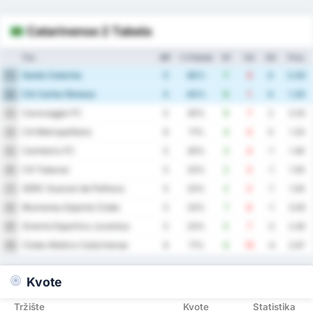
Catarinense 2 Tabela
Tim
MP
% Pobeda
GF
GA
GD
Pros.
Santa Catarina
1
5
80%
7
3
4
2.00
CA Carlos Renaux
2
5
40%
5
1
4
1.20
Caravaggio FC
3
5
40%
9
7
2
3.20
CA Metropolitano
4
6
17%
4
4
0
1.33
Camboriu FC
5
5
40%
3
4
-1
1.40
CA Tubarao
6
5
20%
2
3
-1
1.00
SERC Guarani de Palhoca
7
5
20%
2
3
-1
1.00
Blumenau Esporte Clube
8
5
20%
7
8
-1
3.00
Gremio Esportivo Juventus
9
5
20%
5
7
-2
2.40
Clube Atletico Catarinense
10
6
17%
6
10
-4
2.67
Kvote
Tržište
Kvote
Statistika