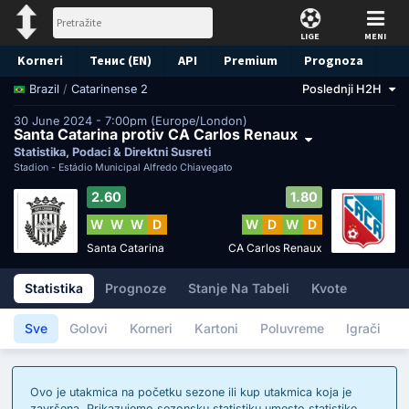
LIGE
MENI
Korneri
Тенис (EN)
API
Premium
Prognoza
/
Catarinense 2
Poslednji H2H
Brazil
30 June 2024 - 7:00pm (Europe/London)
Santa Catarina protiv CA Carlos Renaux
Statistika, Podaci & Direktni Susreti
Stadion -
Estádio Municipal Alfredo Chiavegato
2.60
1.80
W
W
W
D
W
D
W
D
Santa Catarina
CA Carlos Renaux
Statistika
Prognoze
Stanje Na Tabeli
Kvote
Sve
Golovi
Korneri
Kartoni
Poluvreme
Igrači
Ovo je utakmica na početku sezone ili kup utakmica koja je
završena. Prikazujemo sezonsku statistiku umesto statistike