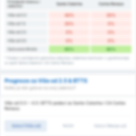
Primljenih Golova /
Santa Catarina
Carlos Renaux
utakmici
Više od 0.5
40%
20%
Više od 1.5
20%
0%
Više od 2.5
0%
0%
Više od 3.5
0%
0%
Sačuvane Mreže
60%
80%
* Podaci o primljenim golovima uključuju utakmice kod kuće i u gostima koje
su igrali Santa Catarina i CA Carlos Renaux.
Prognoze za Više od 2.5 & BTTS
Koliko je bilo golova na ovoj utakmici?
Više od 0.5 ~ 4.5 i BTTS podaci za Santa Catarina i CA Carlos
Renaux.
Golovi (Više od)
1H/2H
Golovi (Manje od)