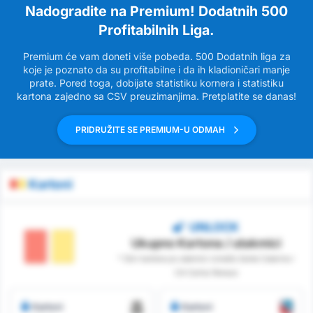
Nadogradite na Premium! Dodatnih 500
Profitabilnih Liga.
Premium će vam doneti više pobeda. 500 Dodatnih liga za
koje je poznato da su profitabilne i da ih kladioničari manje
prate. Pored toga, dobijate statistiku kornera i statistiku
kartona zajedno sa CSV preuzimanjima. Pretplatite se danas!
PRIDRUŽITE SE PREMIUM-U ODMAH
Kartoni
UNLOCK
Ukupno Kartona / utakmici
* Zbir kartona po utakmici između Santa Catarina i
CA Carlos Renaux
Kartoni
Kartoni