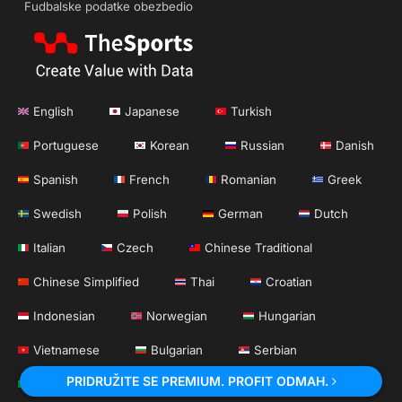
Fudbalske podatke obezbedio
English
Japanese
Turkish
Portuguese
Korean
Russian
Danish
Spanish
French
Romanian
Greek
Swedish
Polish
German
Dutch
Italian
Czech
Chinese Traditional
Chinese Simplified
Thai
Croatian
Indonesian
Norwegian
Hungarian
Vietnamese
Bulgarian
Serbian
PRIDRUŽITE SE PREMIUM. PROFIT ODMAH.
Arabic