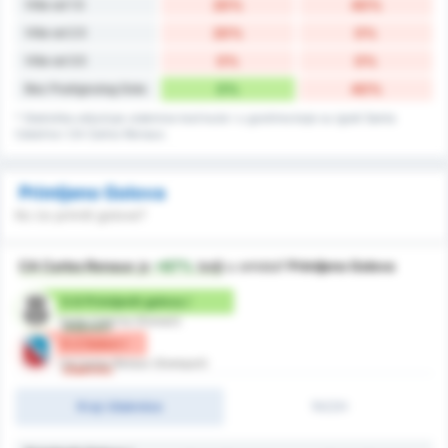
Više od 1.5
20%
40%
Više od 2.5
20%
0%
Više od 3.5
0%
0%
Bez Postignutog Gola
0%
40%
* Statistika uključuje utakmice kod kuće i u gostima koje su igrali Santa
Catarina i CA Carlos Renaux.
Primljeno Golova
Ko će primiti golove?
CA Carlos Renaux
je
+67%
bolji
u smisluf
Primljeno Golova
0.6 Primljenih golova /
Santa Catarina (Domaći)
utakmici
0.2 Golovi /
CA Carlos Renaux (Gostujući)
Utakmici
Kraj-Utakmice
1H/2H