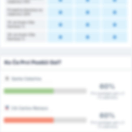
Utakmici (1H)
Prosečno Kartona na
Utakmici (2H)
1H Je Imalo Više
Kartona %
2H Je Imalo Više
Kartona %
Ko Će Prvi Postići Gol?
Santa Catarina
60%
Prvi postigao gol u 3
/ 5 utakmica
CA Carlos Renaux
60%
Prvi postigao gol u 3
/ 5 utakmica