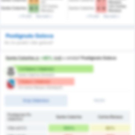
SC
Renaux
CA Carlos
CA Carlos
Santa Catarina
Santa Catarina
4 - 1
2 - 0
Renaux
Renaux
Prošli
Naredni
Prošli
Naredni
Postignuto Golova
Ko će postići više golova?
Santa Catarina
je
+40%
bolji
u smisluf
Postignuto Golova
1.4 Golovi / Utakmici
Santa Catarina (Domaći)
1 Golovi / Utakmici
CA Carlos Renaux (Gostujući)
Kraj-Utakmice
1H/2H
Postignuto Po
Santa Catarina
Carlos Renaux
Utakmici
Više od 0.5
100%
60%