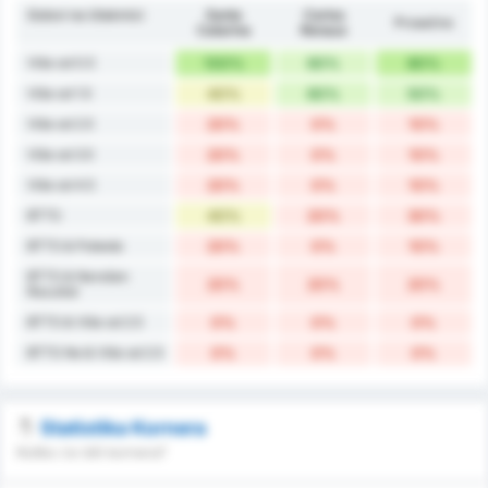
Golovi na Utakmici
Santa
Carlos
Prosečno
Catarina
Renaux
Više od 0.5
100%
60%
80%
Više od 1.5
40%
60%
50%
Više od 2.5
20%
0%
10%
Više od 3.5
20%
0%
10%
Više od 4.5
20%
0%
10%
BTTS
40%
20%
30%
BTTS & Pobeda
20%
0%
10%
BTTS & Nerešen
20%
20%
20%
Rezultat
BTTS & Više od 2.5
0%
0%
0%
BTTS Ne & Više od 2.5
0%
0%
0%
Statistika Kornera
Koliko će biti kornera?