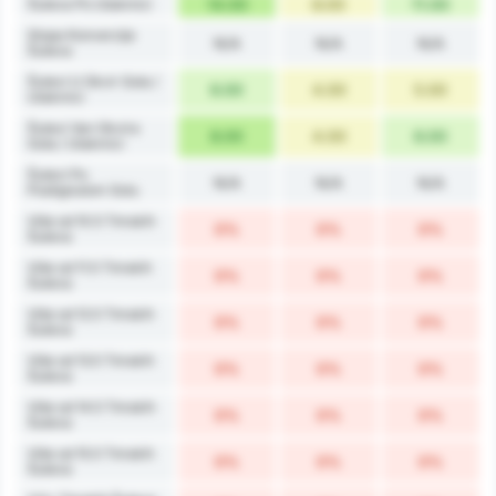
Šuteva Po Utakmici
14.00
8.00
11.00
Stopa Konverzije
N/A
N/A
N/A
Šuteva
Šutevi U Okvir Gola /
6.00
4.00
5.00
Utakmici
Šutevi Van Okvira
8.00
4.00
6.00
Gola / Utakmici
Šutevi Po
N/A
N/A
N/A
Postignutom Golu
Više od 10.5 Timskih
0%
0%
0%
Šuteva
Više od 11.5 Timskih
0%
0%
0%
Šuteva
Više od 12.5 Timskih
0%
0%
0%
Šuteva
Više od 13.5 Timskih
0%
0%
0%
Šuteva
Više od 14.5 Timskih
0%
0%
0%
Šuteva
Više od 15.5 Timskih
0%
0%
0%
Šuteva