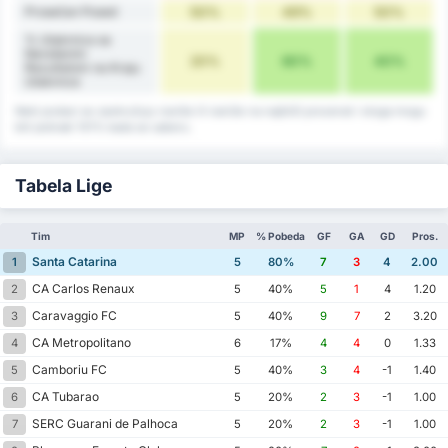
Prosečan Posed
50%
49%
50%
% Utakmica sa
Nerešenim
20%
60%
40%
Rezultatom na Kraju
Utakmice
Neki podaci se zaokružuju naviše ili naniže na najbliži procenat i stoga mogu
biti jednaki 101% kada se saberu.
Tabela Lige
Tim
MP
% Pobeda
GF
GA
GD
Pros.
Santa Catarina
1
5
80%
7
3
4
2.00
CA Carlos Renaux
2
5
40%
5
1
4
1.20
Caravaggio FC
3
5
40%
9
7
2
3.20
CA Metropolitano
4
6
17%
4
4
0
1.33
Camboriu FC
5
5
40%
3
4
-1
1.40
CA Tubarao
6
5
20%
2
3
-1
1.00
SERC Guarani de Palhoca
7
5
20%
2
3
-1
1.00