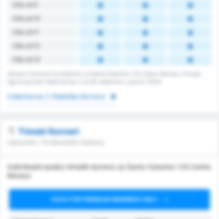
Više od 9
Više od 10
Više od 11
Više od 12
Više od 13
Ukupno Kornera na Utakmici za Santa Catarina i CA Carlos Renaux. Prosek
lige je prosek Catarinense 2 za 26 utakmica u sezoni 2024.
Catarinense 2 Statistika Kornera
Timski Korneri
Izborenih / Protivničkih Kartona
Individualni podaci timskih kornera za Santa Catarina i CA Carlos
Renaux
DATA FOR PREMIUM MEMBERS ONLY