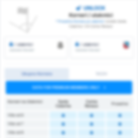
UNLOCK
Korneri / utakmici
* Prosečno Kornera po utakmici
između Santa
Catarina i CA Carlos Renaux
/ utakmici
/ utakmici
Izboreni Korneri
Izboreni Korneri
Ukupno Kornera
1H/2H
DATA FOR PREMIUM MEMBERS ONLY
Korneri na Utakmici
Santa
Carlos
Prosečno
Catarina
Renaux
Više od 6
Više od 7
Više od 8