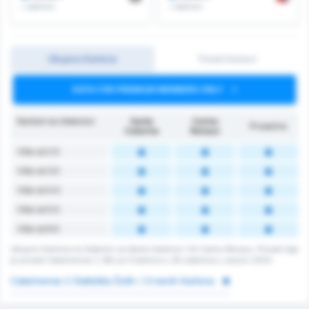
/ utakmici
/ utakmici
Ukupno Kartona
Timski Kartoni
DATA FOR PREMIUM MEMBERS ONLY
Kartoni na Utakmici
Santa
Carlos
Prosečno
Catarina
Renaux
Više od 2.5
Više od 3.5
Više od 4.5
Više od 5.5
Više od 6.5
Ukupno Kartona na Utakmici za Santa Catarina i CA Carlos Renaux. Prosek lige
je prosek Catarinense 2. Bilo je 0 kartona u 26 utakmica u sezoni 2024.
Catarinense 2 Statistika Žutih / Crvenih Kartona