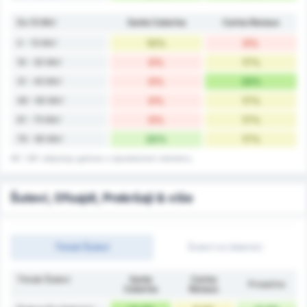
Do 15 Min'
Santa Catarina
Carlos Renaux
0 - 15 Min'
10%
0%
16 - 30 Min'
0%
17%
31 - 45 Min'
0%
33%
46 - 60 Min'
0%
17%
61 - 75 Min'
0%
17%
76 - 90 Min'
20%
17%
45' i 90' uključuju golove u zaustavnom vremenu.
Šutevi, Ofsajdi, Prekršaji & više
Timski Šutevi
Šutevi na Utakmici
Timski Šutevi
Santa
Carlos
Prosečno
Catarina
Renaux