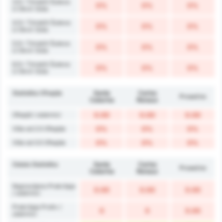
3.5+ Timskih Šuteva
0%
0%
0%
U Okvir Gola
4.5+ Timskih Šuteva
0%
0%
0%
U Okvir Gola
5.5+ Timskih Šuteva
0%
0%
0%
U Okvir Gola
6.5+ Timskih Šuteva
0%
0%
0%
U Okvir Gola
Statistika Ofsajda
Santa
Carlos
Prosečno
Catarina
Renaux
Ofsajdi / utakmici
0.00
0.00
0.00
Više od 2.5 Ofsajda
0%
0%
0%
Više od 3.5 Ofsajda
0%
0%
0%
Ostala Statistika
Santa
Carlos
Prosečno
Catarina
Renaux
Napravljeno Prekršaja
0.00
0.00
0.00
/ utakmici
Prekršaja Protiv /
0
0
0.00
utakmici