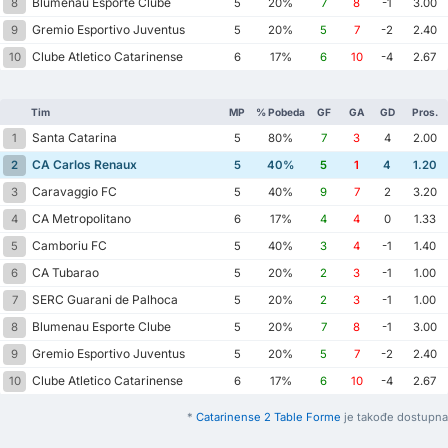
Blumenau Esporte Clube
8
5
20%
7
8
-1
3.00
Gremio Esportivo Juventus
9
5
20%
5
7
-2
2.40
Clube Atletico Catarinense
10
6
17%
6
10
-4
2.67
Tim
MP
% Pobeda
GF
GA
GD
Pros.
Santa Catarina
1
5
80%
7
3
4
2.00
CA Carlos Renaux
2
5
40%
5
1
4
1.20
Caravaggio FC
3
5
40%
9
7
2
3.20
CA Metropolitano
4
6
17%
4
4
0
1.33
Camboriu FC
5
5
40%
3
4
-1
1.40
CA Tubarao
6
5
20%
2
3
-1
1.00
SERC Guarani de Palhoca
7
5
20%
2
3
-1
1.00
Blumenau Esporte Clube
8
5
20%
7
8
-1
3.00
Gremio Esportivo Juventus
9
5
20%
5
7
-2
2.40
Clube Atletico Catarinense
10
6
17%
6
10
-4
2.67
*
Catarinense 2 Table Forme
je takođe dostupna