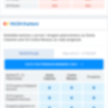
2H Porazi
0%
0%
1H/2H Kartoni
Statistika kartona u prvom i drugom poluvremenu za Santa
Catarina and CA Carlos Renaux za vaše prognoze.
1H/2H Prosek
Više od 0.5 ~ 3 (1H/2H)
DATA FOR PREMIUM MEMBERS ONLY
Kartoni (1. / 2.
Santa
Carlos
Prosečno
Poluvreme)
Catarina
Renaux
1H Prosečno Dobijenih
Kartona
2H Prosečno
Dobijenih Kartona
Prosečno Kartona na