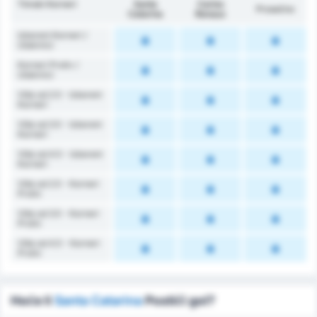
Timski Korneri
Santa
Carlos
Prosečno
Catarina
Renaux
Izboreni Korneri /
Utakmici
Korneri Protiv /
Utakmici
Više od 2.5 - Izboreni
Korneri
Više od 3.5 - Izboreni
Korneri
Više od 4.5 - Izboreni
Korneri
Više od 2.5 - Korneri
Protiv
Više od 3.5 - Korneri
Protiv
Više od 4.5 - Korneri
Protiv
Hoće li
Santa Catarina
Postići gol?