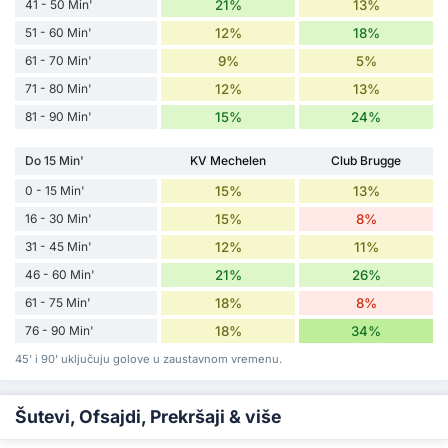
41 - 50 Min'
21%
13%
51 - 60 Min'
12%
18%
61 - 70 Min'
9%
5%
71 - 80 Min'
12%
13%
81 - 90 Min'
15%
24%
Do 15 Min'
KV Mechelen
Club Brugge
0 - 15 Min'
15%
13%
16 - 30 Min'
15%
8%
31 - 45 Min'
12%
11%
46 - 60 Min'
21%
26%
61 - 75 Min'
18%
8%
76 - 90 Min'
18%
34%
45' i 90' uključuju golove u zaustavnom vremenu.
Šutevi, Ofsajdi, Prekršaji & više