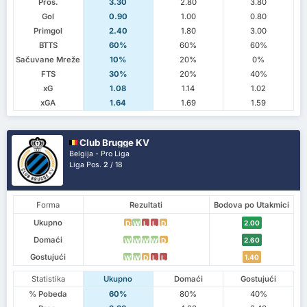
Pros.
3.30
2.80
3.80
Gol
0.90
1.00
0.80
Primgol
2.40
1.80
3.00
BTTS
60%
60%
60%
Sačuvane Mreže
10%
20%
0%
FTS
30%
20%
40%
xG
1.08
1.14
1.02
xGA
1.64
1.69
1.59
Club Brugge KV
Belgija - Pro Liga
Liga Pos.
2
/ 18
Forma
Rezultati
Bodova po Utakmici
Ukupno
2.00
D
W
L
L
D
Domaći
2.60
W
W
W
W
D
Gostujući
1.40
W
W
D
L
L
Statistika
Ukupno
Domaći
Gostujući
% Pobeda
60%
80%
40%