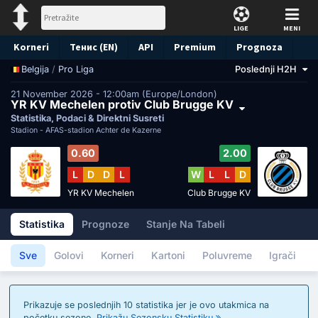
LIGE
MENI
Korneri
Тенис (EN)
API
Premium
Prognoza
/
Pro Liga
Poslednji H2H
Belgija
21 November 2026 - 12:00am (Europe/London)
YR KV Mechelen protiv Club Brugge KV
Statistika, Podaci & Direktni Susreti
Stadion -
AFAS-stadion Achter de Kazerne
0.60
2.00
L
D
D
L
W
L
L
D
YR KV Mechelen
Club Brugge KV
Statistika
Prognoze
Stanje Na Tabeli
Sve
Golovi
Korneri
Kartoni
Poluvreme
Igrači
Prikazuje se poslednjih 10 statistika jer je ovo utakmica na
početku sezone.
Prikažu Sezonsku Statistiku