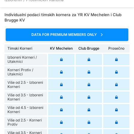
Individualni podaci timskih kornera za YR KV Mechelen i Club
Brugge KV
DATA FOR PREMIUM MEMBERS ONLY
Timski Korneri
KV Mechelen
Club Brugge
Prosečno
Izboreni Korneri /
Utakmici
Korneri Protiv /
Utakmici
Više od 2.5 - Izboreni
Korneri
Više od 3.5 - Izboreni
Korneri
Više od 4.5 - Izboreni
Korneri
Više od 2.5 - Korneri
Protiv
Više od 3.5 - Korneri