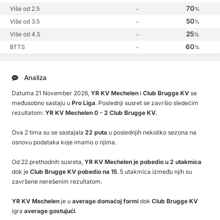
70
Više od 2.5
-
%
50
Više od 3.5
-
%
25
Više od 4.5
-
%
60
BTTS
-
%
Analiza
Datuma 21 November 2026,
YR KV Mechelen
i
Club Brugge KV
se
međusobno sastaju u
Pro Liga
. Poslednji susret se završio sledećim
rezultatom:
YR KV Mechelen 0 - 2 Club Brugge KV.
Ova 2 tima su se sastajala
22 puta
u poslednjih nekoliko sezona na
osnovu podataka koje imamo o njima.
Od 22 prethodnih susreta,
YR KV Mechelen je pobedio u 2 utakmica
dok je
Club Brugge KV pobedio na 15
. 5 utakmica između njih su
završene nerešenim rezultatom.
YR KV Mechelen
je u
average domaćoj formi
dok
Club Brugge KV
igra
average gostujući
.