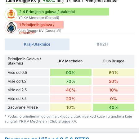
Club Brugge KV
je
+58%
bolji
u smisluf
Primljeno Golova
2.4 Primljenih golova / utakmici
YR KV Mechelen (Domaći)
1 Primljenih golova /
Club Brugge KV (Gostujući)
utakmici
Kraj-Utakmice
1H/2H
Primljenih Golova /
KV Mechelen
Club Brugge
utakmici
Više od 0.5
90%
60%
Više od 1.5
70%
30%
Više od 2.5
40%
10%
Više od 3.5
20%
0%
Sačuvane Mreže
10%
40%
* Podaci o primljenim golovima uključuju utakmice kod kuće i u gostima koje
su igrali YR KV Mechelen i Club Brugge KV.