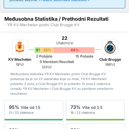
Međusobna Statistika / Prethodni Rezultati
- YR KV Mechelen protiv Club Brugge KV
22
Utakmice
9%
23%
68%
2 Pobede
15 Pobede
KV Mechelen
Club Brugge
5 Nerešeni Rezultati
(9%)
(68%)
(23%)
Međusobna statistika YR KV Mechelen protiv Club Brugge KV
pokazuje da je od 22 sastanaka koje su imali, YR KV Mechelen
pobedio 2 puta, a Club Brugge KV je pobedio 15 puta.5 utakmica
između YR KV Mechelen i Club Brugge KV su završene nerešenim
rezultatom.
95%
73%
Više od 1.5
Više od 2.5
21 / 22 Utakmice
16 / 22 Utakmice