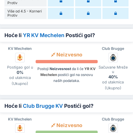
Protiv
Više od 4.5 - Korneri
Protiv
Hoće li
YR KV Mechelen
Postići gol?
KV Mechelen
Club Brugge
Neizvesno
Postigao gol u
Sačuvane Mreže
Postoji
Neizvesnost
da li će
YR KV
u
0%
Mechelen
postići gol na osnovu
40%
od utakmica
naših podataka.
od utakmica
(Ukupno)
(Ukupno)
Hoće li
Club Brugge KV
Postići gol?
KV Mechelen
Club Brugge
Neizvesno