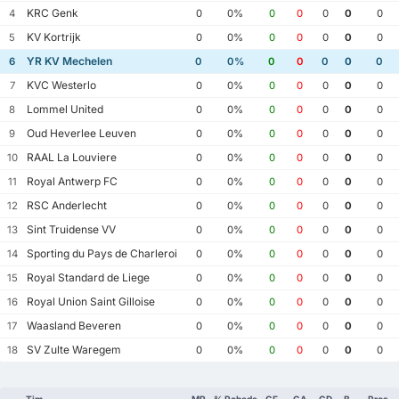
KRC Genk
4
0
0%
0
0
0
0
0
KV Kortrijk
5
0
0%
0
0
0
0
0
YR KV Mechelen
6
0
0%
0
0
0
0
0
KVC Westerlo
7
0
0%
0
0
0
0
0
Lommel United
8
0
0%
0
0
0
0
0
Oud Heverlee Leuven
9
0
0%
0
0
0
0
0
RAAL La Louviere
10
0
0%
0
0
0
0
0
Royal Antwerp FC
11
0
0%
0
0
0
0
0
RSC Anderlecht
12
0
0%
0
0
0
0
0
Sint Truidense VV
13
0
0%
0
0
0
0
0
Sporting du Pays de Charleroi
14
0
0%
0
0
0
0
0
Royal Standard de Liege
15
0
0%
0
0
0
0
0
Royal Union Saint Gilloise
16
0
0%
0
0
0
0
0
Waasland Beveren
17
0
0%
0
0
0
0
0
SV Zulte Waregem
18
0
0%
0
0
0
0
0