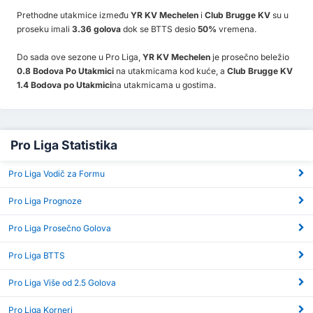
Prethodne utakmice između
YR KV Mechelen
i
Club Brugge KV
su u
proseku imali
3.36 golova
dok se BTTS desio
50%
vremena.
Do sada ove sezone u Pro Liga,
YR KV Mechelen
je prosečno beležio
0.8 Bodova Po Utakmici
na utakmicama kod kuće, a
Club Brugge KV
1.4 Bodova po Utakmici
na utakmicama u gostima.
Pro Liga Statistika
Pro Liga Vodič za Formu
Pro Liga Prognoze
Pro Liga Prosečno Golova
Pro Liga BTTS
Pro Liga Više od 2.5 Golova
Pro Liga Korneri