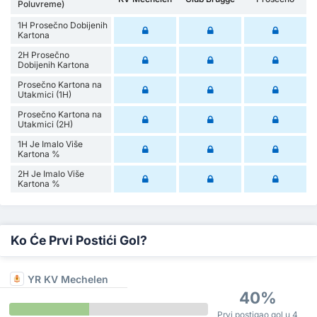
Poluvreme)
1H Prosečno Dobijenih
Kartona
2H Prosečno
Dobijenih Kartona
Prosečno Kartona na
Utakmici (1H)
Prosečno Kartona na
Utakmici (2H)
1H Je Imalo Više
Kartona %
2H Je Imalo Više
Kartona %
Ko Će Prvi Postići Gol?
YR KV Mechelen
40%
Prvi postigao gol u 4