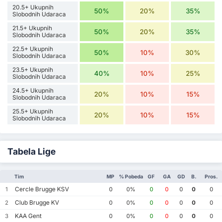
20.5+ Ukupnih
50%
20%
35%
Slobodnih Udaraca
21.5+ Ukupnih
50%
20%
35%
Slobodnih Udaraca
22.5+ Ukupnih
50%
10%
30%
Slobodnih Udaraca
23.5+ Ukupnih
40%
10%
25%
Slobodnih Udaraca
24.5+ Ukupnih
20%
10%
15%
Slobodnih Udaraca
25.5+ Ukupnih
20%
10%
15%
Slobodnih Udaraca
Tabela Lige
Tim
MP
% Pobeda
GF
GA
GD
B.
Pros.
Cercle Brugge KSV
1
0
0%
0
0
0
0
0
Club Brugge KV
2
0
0%
0
0
0
0
0
KAA Gent
3
0
0%
0
0
0
0
0