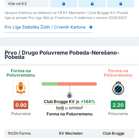
Više od 6.5
Ukupno Kartona na Utakmici za YR KV Mechelen i Club Brugge KV. Prosek
lige je prosek Pro Liga. Bilo je 0 kartona u 0 utakmica u sezoni 2026/2027.
Pro Liga Statistika Žutih / Crvenih Kartona
Prvo / Drugo Poluvreme Pobeda-Nerešeno-
Pobeda
Forma na
Forma na
Poluvremenu
Poluvremenu
Club Brugge KV
je
+144%
0.90
2.20
bolji
u smisluf
Poluvreme
Poluvreme
Forma na Poluvremenu
1H/2H Forma
KV Mechelen
Club Brugge