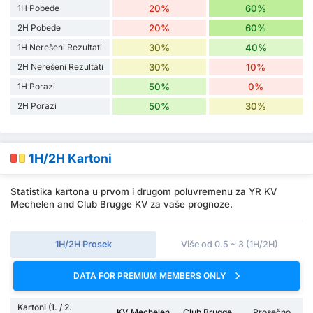
1H Pobede
20%
60%
2H Pobede
20%
60%
1H Nerešeni Rezultati
30%
40%
2H Nerešeni Rezultati
30%
10%
1H Porazi
50%
0%
2H Porazi
50%
30%
1H/2H Kartoni
Statistika kartona u prvom i drugom poluvremenu za YR KV
Mechelen and Club Brugge KV za vaše prognoze.
1H/2H Prosek
Više od 0.5 ~ 3 (1H/2H)
DATA FOR PREMIUM MEMBERS ONLY
Kartoni (1. / 2.
KV Mechelen
Club Brugge
Prosečno