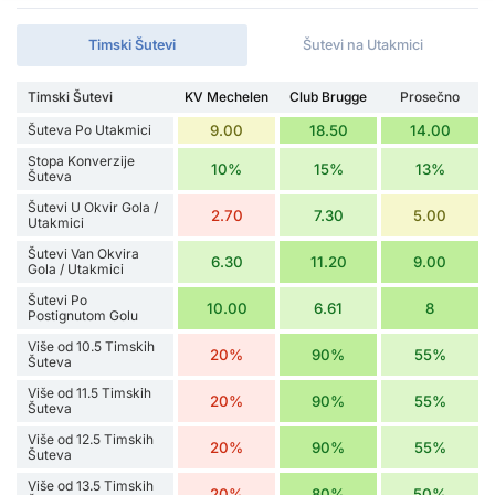
Timski Šutevi
Šutevi na Utakmici
Timski Šutevi
KV Mechelen
Club Brugge
Prosečno
Šuteva Po Utakmici
9.00
18.50
14.00
Stopa Konverzije
10%
15%
13%
Šuteva
Šutevi U Okvir Gola /
2.70
7.30
5.00
Utakmici
Šutevi Van Okvira
6.30
11.20
9.00
Gola / Utakmici
Šutevi Po
10.00
6.61
8
Postignutom Golu
Više od 10.5 Timskih
20%
90%
55%
Šuteva
Više od 11.5 Timskih
20%
90%
55%
Šuteva
Više od 12.5 Timskih
20%
90%
55%
Šuteva
Više od 13.5 Timskih
20%
80%
50%