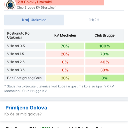
2.8 Golovi / Utakmici
Club Brugge KV (Gostujući)
Kraj-Utakmice
1H/2H
Postignuto Po
KV Mechelen
Club Brugge
Utakmici
Više od 0.5
70%
100%
Više od 1.5
20%
70%
Više od 2.5
0%
40%
Više od 3.5
0%
30%
Bez Postignutog Gola
30%
0%
* Statistika uključuje utakmice kod kuće i u gostima koje su igrali YR KV
Mechelen i Club Brugge KV.
Primljeno Golova
Ko će primiti golove?