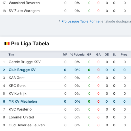
Waasland Beveren
17
0
0%
0
0
0
0
0
SV Zulte Waregem
18
0
0%
0
0
0
0
0
*
Pro League Table Forme
je takođe dostupna
Pro Liga Tabela
Tim
MP
% Pobeda
GF
GA
GD
B.
Pros.
Cercle Brugge KSV
1
0
0%
0
0
0
0
0
Club Brugge KV
2
0
0%
0
0
0
0
0
KAA Gent
3
0
0%
0
0
0
0
0
KRC Genk
4
0
0%
0
0
0
0
0
KV Kortrijk
5
0
0%
0
0
0
0
0
YR KV Mechelen
6
0
0%
0
0
0
0
0
KVC Westerlo
7
0
0%
0
0
0
0
0
Lommel United
8
0
0%
0
0
0
0
0
Oud Heverlee Leuven
9
0
0%
0
0
0
0
0