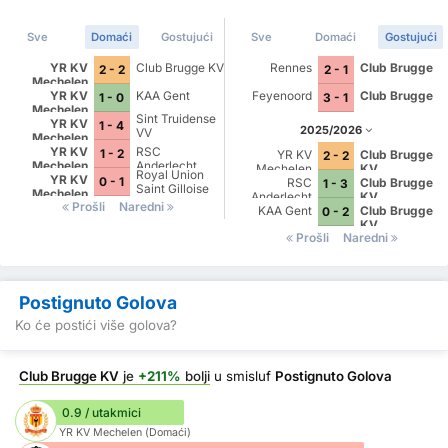
Sve
Domaći
Gostujući
Sve
Domaći
Gostujući
YR KV
Club Brugge KV
Rennes
Club Brugge
2 - 2
2 - 1
Mechelen
YR KV
KAA Gent
Feyenoord
Club Brugge
1 - 0
3 - 1
Mechelen
Sint Truidense
YR KV
1 - 4
2025/2026
VV
Mechelen
YR KV
RSC
1 - 2
YR KV
Club Brugge
2 - 2
Mechelen
Anderlecht
Mechelen
KV
Royal Union
YR KV
0 - 1
RSC
Club Brugge
1 - 3
Saint Gilloise
Mechelen
Anderlecht
KV
Prošli
Naredni
KAA Gent
Club Brugge
0 - 2
KV
Prošli
Naredni
Postignuto Golova
Ko će postići više golova?
Club Brugge KV
je
+211%
bolji
u smisluf
Postignuto Golova
0.9 / utakmici
YR KV Mechelen (Domaći)