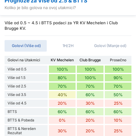
Prognoze za Više od 2.5 & BTTS
Koliko je bilo golova na ovoj utakmici?
Više od 0.5 ~ 4.5 i BTTS podaci za YR KV Mechelen i Club
Brugge KV.
Golovi (Više od)
1H/2H
Golovi (Manje od)
Golovi na Utakmici
KV Mechelen
Club Brugge
Prosečno
Više od 0.5
100%
100%
100%
Više od 1.5
80%
100%
90%
Više od 2.5
70%
70%
70%
Više od 3.5
40%
60%
50%
Više od 4.5
20%
30%
25%
BTTS
60%
60%
60%
BTTS & Pobeda
0%
20%
10%
BTTS & Nerešen
30%
20%
25%
Rezultat