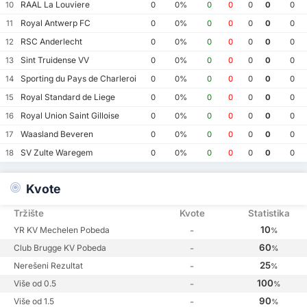
RAAL La Louviere
10
0
0%
0
0
0
0
0
Royal Antwerp FC
11
0
0%
0
0
0
0
0
RSC Anderlecht
12
0
0%
0
0
0
0
0
Sint Truidense VV
13
0
0%
0
0
0
0
0
Sporting du Pays de Charleroi
14
0
0%
0
0
0
0
0
Royal Standard de Liege
15
0
0%
0
0
0
0
0
Royal Union Saint Gilloise
16
0
0%
0
0
0
0
0
Waasland Beveren
17
0
0%
0
0
0
0
0
SV Zulte Waregem
18
0
0%
0
0
0
0
0
Kvote
Tržište
Kvote
Statistika
10
YR KV Mechelen Pobeda
-
%
60
Club Brugge KV Pobeda
-
%
25
Nerešeni Rezultat
-
%
100
Više od 0.5
-
%
90
Više od 1.5
-
%