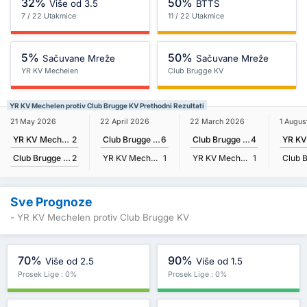
32%
50%
Više od 3.5
BTTS
7 / 22 Utakmice
11 / 22 Utakmice
5%
50%
Sačuvane Mreže
Sačuvane Mreže
YR KV Mechelen
Club Brugge KV
YR KV Mechelen protiv Club Brugge KV Prethodni Rezultati
21 May 2026
22 April 2026
22 March 2026
1 Augus
YR KV Mechelen
2
Club Brugge KV
6
Club Brugge KV
4
Club Brugge KV
2
YR KV Mechelen
1
YR KV Mechelen
1
Sve Prognoze
- YR KV Mechelen protiv Club Brugge KV
70%
90%
Više od 2.5
Više od 1.5
Prosek Lige : 0%
Prosek Lige : 0%