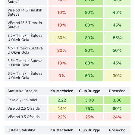
Šuteva
Više od 14.5 Timskih
10%
80%
45%
Šuteva
Više od 15.5 Timskih
10%
80%
45%
Šuteva
3.5+ Timskih Šuteva
30%
80%
55%
U Okvir Gola
4.5+ Timskih Šuteva
20%
80%
50%
U Okvir Gola
5.5+ Timskih Šuteva
10%
80%
45%
U Okvir Gola
6.5+ Timskih Šuteva
0%
60%
30%
U Okvir Gola
Statistika Ofsajda
KV Mechelen
Club Brugge
Prosečno
Ofsajdi / utakmici
2.22
3.00
3.00
Više od 2.5 Ofsajda
44%
75%
60%
Više od 3.5 Ofsajda
22%
25%
24%
Ostala Statistika
KV Mechelen
Club Brugge
Prosečno