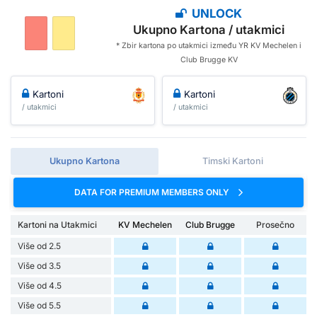
UNLOCK
Ukupno Kartona / utakmici
* Zbir kartona po utakmici između YR KV Mechelen i
Club Brugge KV
Kartoni
Kartoni
/ utakmici
/ utakmici
Ukupno Kartona
Timski Kartoni
DATA FOR PREMIUM MEMBERS ONLY
Kartoni na Utakmici
KV Mechelen
Club Brugge
Prosečno
Više od 2.5
Više od 3.5
Više od 4.5
Više od 5.5