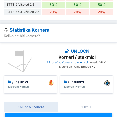
BTTS & Više od 2.5
50%
50%
50%
BTTS Ne & Više od 2.5
20%
20%
20%
Statistika Kornera
Koliko će biti kornera?
UNLOCK
Korneri / utakmici
* Prosečno Kornera po utakmici
između YR KV
Mechelen i Club Brugge KV
/ utakmici
/ utakmici
Izboreni Korneri
Izboreni Korneri
Ukupno Kornera
1H/2H