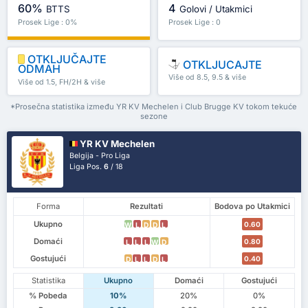
60%
4
BTTS
Golovi / Utakmici
Prosek Lige : 0%
Prosek Lige : 0
OTKLJUČAJTE
OTKLJUCAJTE
ODMAH
Više od 8.5, 9.5 & više
Više od 1.5, FH/2H & više
*Prosečna statistika između YR KV Mechelen i Club Brugge KV tokom tekuće
sezone
YR KV Mechelen
Belgija - Pro Liga
Liga Pos.
6
/ 18
Forma
Rezultati
Bodova po Utakmici
Ukupno
0.60
W
L
D
D
L
Domaći
0.80
L
L
L
W
D
Gostujući
0.40
D
L
L
D
L
Statistika
Ukupno
Domaći
Gostujući
% Pobeda
10%
20%
0%