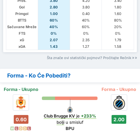
Pros.
3.80
4.20
3.40
Gol
2.80
3.80
1.80
Primgol
1.00
0.40
1.60
BTTS
60%
40%
80%
Sačuvane Mreže
40%
60%
20%
FTS
0%
0%
0%
xG
2.07
2.35
1.79
xGA
1.43
1.27
1.58
Šta znače ovi statistički pojmovi? Pročitajte Rečnik
Forma - Ko Će Pobediti?
Forma - Ukupno
Forma - Ukupno
Club Brugge KV
je
+233%
0.60
2.00
bolji
u smisluf
BPU
W
L
D
D
L