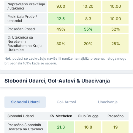
Napravljeno Prekršaja
9.00
10.20
10.00
/ utakmici
Prekršaja Protiv /
12.5
8.3
10.00
utakmici
Prosečan Posed
49%
55%
52%
% Utakmica sa
Nerešenim
30%
20%
25%
Rezultatom na Kraju
Utakmice
Neki podaci se zaokružuju naviše ili naniže na najbliži procenat i stoga mogu
biti jednaki 101% kada se saberu.
Slobodni Udarci, Gol-Autovi & Ubacivanja
Slobodni Udarci
Gol-Autovi
Ubacivanja
Slobodni Udarci
KV Mechelen
Club Brugge
Prosečno
Prosečno Slobodnih
21.3
16.8
19
Udaraca na Utakmici