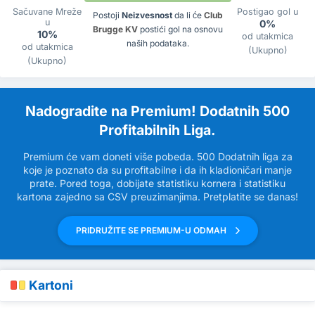
Sačuvane Mreže
Postigao gol u
Postoji
Neizvesnost
da li će
Club
u
0%
Brugge KV
postići gol na osnovu
10%
od utakmica
naših podataka.
od utakmica
(Ukupno)
(Ukupno)
Nadogradite na Premium! Dodatnih 500
Profitabilnih Liga.
Premium će vam doneti više pobeda. 500 Dodatnih liga za
koje je poznato da su profitabilne i da ih kladioničari manje
prate. Pored toga, dobijate statistiku kornera i statistiku
kartona zajedno sa CSV preuzimanjima. Pretplatite se danas!
PRIDRUŽITE SE PREMIUM-U ODMAH
Kartoni