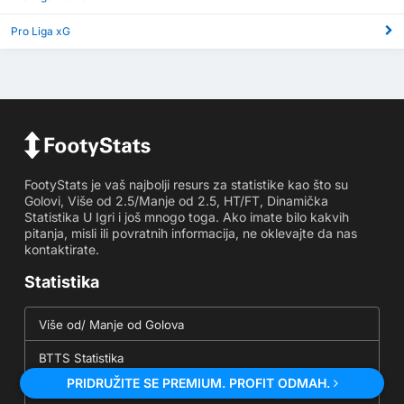
Pro Liga xG
FootyStats je vaš najbolji resurs za statistike kao što su
Golovi, Više od 2.5/Manje od 2.5, HT/FT, Dinamička
Statistika U Igri i još mnogo toga. Ako imate bilo kakvih
pitanja, misli ili povratnih informacija, ne oklevajte da nas
kontaktirate.
Statistika
Više od/ Manje od Golova
BTTS Statistika
PRIDRUŽITE SE PREMIUM. PROFIT ODMAH.
Statistika Kornera