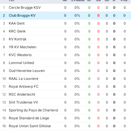
Tim
MP
% Pobeda
GF
GA
GD
B.
Pros.
Cercle Brugge KSV
1
0
0%
0
0
0
0
0
Club Brugge KV
2
0
0%
0
0
0
0
0
KAA Gent
3
0
0%
0
0
0
0
0
KRC Genk
4
0
0%
0
0
0
0
0
KV Kortrijk
5
0
0%
0
0
0
0
0
YR KV Mechelen
6
0
0%
0
0
0
0
0
KVC Westerlo
7
0
0%
0
0
0
0
0
Lommel United
8
0
0%
0
0
0
0
0
Oud Heverlee Leuven
9
0
0%
0
0
0
0
0
RAAL La Louviere
10
0
0%
0
0
0
0
0
Royal Antwerp FC
11
0
0%
0
0
0
0
0
RSC Anderlecht
12
0
0%
0
0
0
0
0
Sint Truidense VV
13
0
0%
0
0
0
0
0
Sporting du Pays de Charleroi
14
0
0%
0
0
0
0
0
Royal Standard de Liege
15
0
0%
0
0
0
0
0
Royal Union Saint Gilloise
16
0
0%
0
0
0
0
0