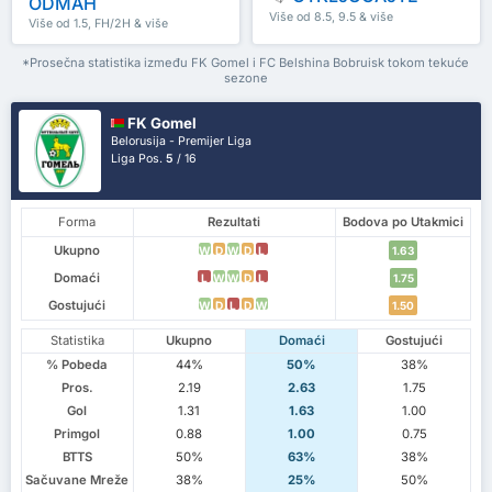
ODMAH
Više od 8.5, 9.5 & više
Više od 1.5, FH/2H & više
*Prosečna statistika između FK Gomel i FC Belshina Bobruisk tokom tekuće
sezone
FK Gomel
Belorusija - Premijer Liga
Liga Pos.
5
/ 16
Forma
Rezultati
Bodova po Utakmici
Ukupno
W
D
W
D
L
1.63
Domaći
L
W
W
D
L
1.75
Gostujući
W
D
L
D
W
1.50
Statistika
Ukupno
Domaći
Gostujući
% Pobeda
44%
50%
38%
Pros.
2.19
2.63
1.75
Gol
1.31
1.63
1.00
Primgol
0.88
1.00
0.75
BTTS
50%
63%
38%
Sačuvane Mreže
38%
25%
50%