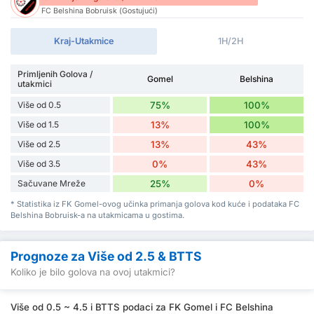
FC Belshina Bobruisk (Gostujući)
Kraj-Utakmice
1H/2H
Primljenih Golova /
Gomel
Belshina
utakmici
Više od 0.5
75%
100%
Više od 1.5
13%
100%
Više od 2.5
13%
43%
Više od 3.5
0%
43%
Sačuvane Mreže
25%
0%
* Statistika iz FK Gomel-ovog učinka primanja golova kod kuće i podataka FC
Belshina Bobruisk-a na utakmicama u gostima.
Prognoze za Više od 2.5 & BTTS
Koliko je bilo golova na ovoj utakmici?
Više od 0.5 ~ 4.5 i BTTS podaci za FK Gomel i FC Belshina