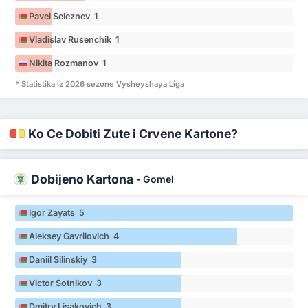
Pavel Seleznev 1
Vladislav Rusenchik 1
Nikita Rozmanov 1
* Statistika iz 2026 sezone Vysheyshaya Liga
Ko Će Dobiti Žute i Crvene Kartone?
Dobijeno Kartona
-
Gomel
Igor Zayats 5
Aleksey Gavrilovich 4
Daniil Silinskiy 3
Victor Sotnikov 3
Dmitry Lisakovich 3