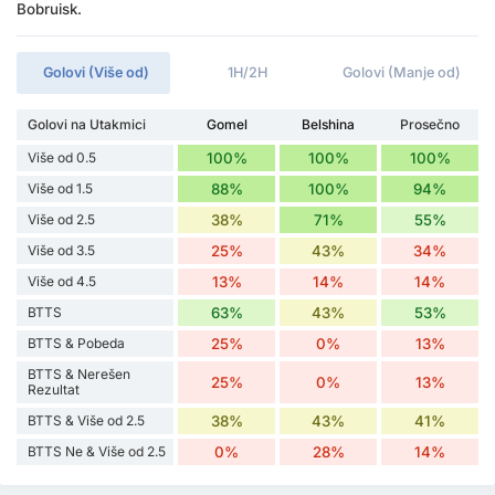
Bobruisk.
Golovi (Više od)
1H/2H
Golovi (Manje od)
Golovi na Utakmici
Gomel
Belshina
Prosečno
Više od 0.5
100%
100%
100%
Više od 1.5
88%
100%
94%
Više od 2.5
38%
71%
55%
Više od 3.5
25%
43%
34%
Više od 4.5
13%
14%
14%
BTTS
63%
43%
53%
BTTS & Pobeda
25%
0%
13%
BTTS & Nerešen
25%
0%
13%
Rezultat
BTTS & Više od 2.5
38%
43%
41%
BTTS Ne & Više od 2.5
0%
28%
14%