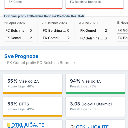
FK Gomel
FC Belshina Bobruisk
FK Gomel protiv FC Belshina Bobruisk Prethodni Rezultati
18 Nov
26 April 2026
29 October 2023
3 June 2023
FK Go
FC Belshina Bobruisk
0
FC Belshina Bobruisk
0
FK Gomel
2
FK Gomel
2
FK Gomel
2
FC Belshina Bobruisk
0
Sve Prognoze
- FK Gomel protiv FC Belshina Bobruisk
55%
94%
Više od 2.5
Više od 1.5
Prosek Lige : 46%
Prosek Lige : 75%
53%
3.03
BTTS
Golovi / Utakmici
Prosek Lige : 49%
Prosek Lige : 2.55
OTKLJUČAJTE
OTKLJUCAJTE