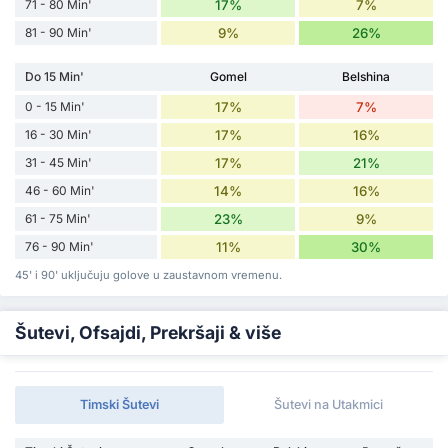
71 - 80 Min'
17%
7%
81 - 90 Min'
9%
26%
Do 15 Min'
Gomel
Belshina
0 - 15 Min'
17%
7%
16 - 30 Min'
17%
16%
31 - 45 Min'
17%
21%
46 - 60 Min'
14%
16%
61 - 75 Min'
23%
9%
76 - 90 Min'
11%
30%
45' i 90' uključuju golove u zaustavnom vremenu.
Šutevi, Ofsajdi, Prekršaji & više
Timski Šutevi
Šutevi na Utakmici