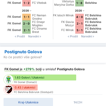
Viktoriya
FK Gomel
FC Vitebsk
Belshina
1 - 2
1 - 8
Maryina Gorka
2026
2026
FC Neman
FK Isloch Minsk
FC Belshina
FK Gomel
1 - 1
4 - 0
Grodno
Bobruisk
FC Dnepr
FK Slavia
FC Belshina
FK Gomel
2 - 0
2 - 1
Mogilev
Mozyr
Bobruisk
FC Dinamo
FC Belshina
FK Gomel
FC Minsk
2 - 1
5 - 1
Brest
Bobruisk
Prošli
Naredni
Prošli
Naredni
Postignuto Golova
Ko će postići više golova?
FK Gomel
je
+279%
bolji
u smisluf
Postignuto Golova
1.63 Golovi / Utakmici
FK Gomel (Domaći)
0.43 / utakmici
FC Belshina Bobruisk (Gostujući)
Kraj-Utakmice
1H/2H