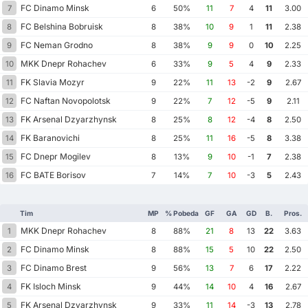
FC Dinamo Minsk
7
6
50%
11
7
4
11
3.00
FC Belshina Bobruisk
8
8
38%
10
9
1
11
2.38
FC Neman Grodno
9
8
38%
9
9
0
10
2.25
MKK Dnepr Rohachev
10
6
33%
9
5
4
9
2.33
FK Slavia Mozyr
11
9
22%
11
13
-2
9
2.67
FC Naftan Novopolotsk
12
9
22%
7
12
-5
9
2.11
FK Arsenal Dzyarzhynsk
13
8
25%
8
12
-4
8
2.50
FK Baranovichi
14
8
25%
11
16
-5
8
3.38
FC Dnepr Mogilev
15
8
13%
9
10
-1
7
2.38
FC BATE Borisov
16
7
14%
7
10
-3
5
2.43
Tim
MP
% Pobeda
GF
GA
GD
B.
Pros.
MKK Dnepr Rohachev
1
8
88%
21
8
13
22
3.63
FC Dinamo Minsk
2
8
88%
15
5
10
22
2.50
FC Dinamo Brest
3
9
56%
13
7
6
17
2.22
FK Isloch Minsk
4
9
44%
14
10
4
16
2.67
FK Arsenal Dzyarzhynsk
5
9
33%
11
14
-3
13
2.78