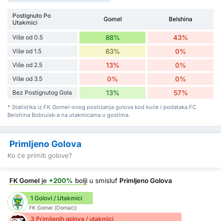
Postignuto Po
Gomel
Belshina
Utakmici
Više od 0.5
88%
43%
Više od 1.5
63%
0%
Više od 2.5
13%
0%
Više od 3.5
0%
0%
Bez Postignutog Gola
13%
57%
* Statistika iz FK Gomel-ovog postizanja golova kod kuće i podataka FC
Belshina Bobruisk-a na utakmicama u gostima.
Primljeno Golova
Ko će primiti golove?
FK Gomel
je
+200%
bolji
u smisluf
Primljeno Golova
1 Golovi / Utakmici
FK Gomel (Domaći)
3 Primljenih golova / utakmici