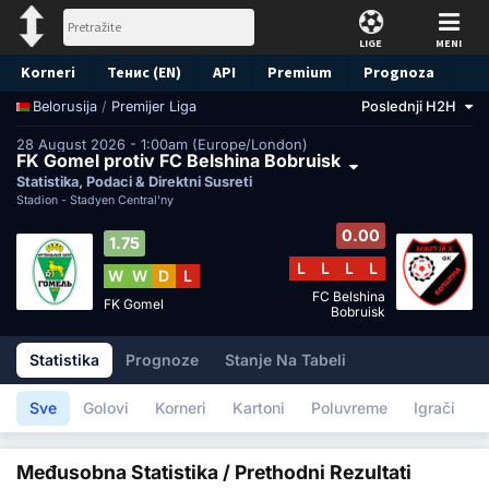
LIGE
MENI
Korneri
Тенис (EN)
API
Premium
Prognoza
/
Premijer Liga
Poslednji H2H
Belorusija
28 August 2026 - 1:00am (Europe/London)
FK Gomel protiv FC Belshina Bobruisk
Statistika, Podaci & Direktni Susreti
Stadion -
Stadyen Central'ny
0.00
1.75
L
L
L
L
W
W
D
L
FC Belshina
FK Gomel
Bobruisk
Statistika
Prognoze
Stanje Na Tabeli
Sve
Golovi
Korneri
Kartoni
Poluvreme
Igrači
Međusobna Statistika / Prethodni Rezultati