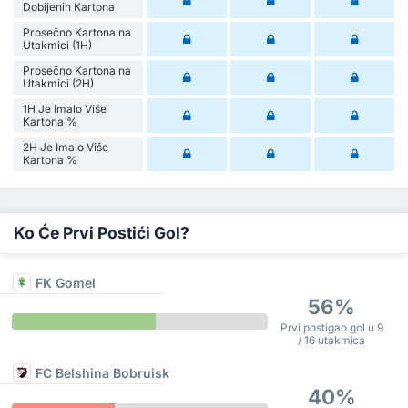
Dobijenih Kartona
Prosečno Kartona na
Utakmici (1H)
Prosečno Kartona na
Utakmici (2H)
1H Je Imalo Više
Kartona %
2H Je Imalo Više
Kartona %
Ko Će Prvi Postići Gol?
FK Gomel
56%
Prvi postigao gol u 9
/ 16 utakmica
FC Belshina Bobruisk
40%