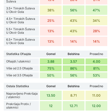
Šuteva
3.5+ Timskih Šuteva
38%
56%
47%
U Okvir Gola
4.5+ Timskih Šuteva
25%
43%
34%
U Okvir Gola
5.5+ Timskih Šuteva
13%
43%
28%
U Okvir Gola
6.5+ Timskih Šuteva
13%
14%
14%
U Okvir Gola
Statistika Ofsajda
Gomel
Belshina
Prosečno
Ofsajdi / utakmici
3.88
3.57
4.00
Više od 2.5 Ofsajda
75%
86%
81%
Više od 3.5 Ofsajda
50%
56%
53%
Ostala Statistika
Gomel
Belshina
Prosečno
Napravljeno Prekršaja
13.50
8.71
11.00
/ utakmici
Prekršaja Protiv /
12
12.71
12.00
utakmici