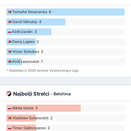
Tsimafei Simanenka 8
Daniil Silinskiy 4
Kirill Danilin 3
Denis Laptev 2
Victor Sotnikov 2
Kirill Leonovich 1
* Statistika iz 2026 sezone Vysheyshaya Liga
Najbolji Strelci
-
Belshina
Nikita Golub 5
Vladislav Solanovich 2
Timur Galimzyanov 2