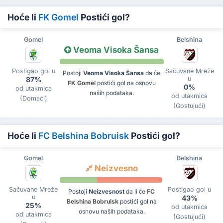
Hoće li
FK Gomel
Postići gol?
Gomel
Belshina
Veoma Visoka Šansa
Postigao gol u
Sačuvane Mreže
Postoji
Veoma Visoka Šansa
da će
u
87%
FK Gomel
postići gol na osnovu
0%
od utakmica
naših podataka.
od utakmica
(Domaći)
(Gostujući)
Hoće li
FC Belshina Bobruisk
Postići gol?
Gomel
Belshina
Neizvesno
Sačuvane Mreže
Postigao gol u
Postoji
Neizvesnost
da li će
FC
u
43%
Belshina Bobruisk
postići gol na
25%
od utakmica
osnovu naših podataka.
od utakmica
(Gostujući)