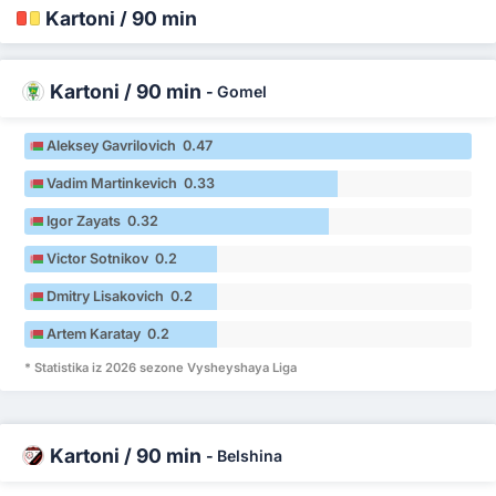
Kartoni / 90 min
Kartoni / 90 min
-
Gomel
Aleksey Gavrilovich 0.47
Vadim Martinkevich 0.33
Igor Zayats 0.32
Victor Sotnikov 0.2
Dmitry Lisakovich 0.2
Artem Karatay 0.2
* Statistika iz 2026 sezone Vysheyshaya Liga
Kartoni / 90 min
-
Belshina