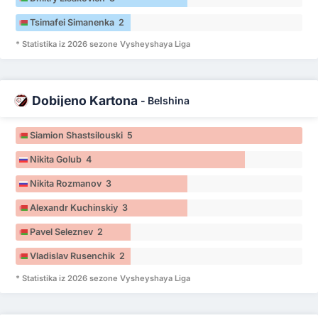
Tsimafei Simanenka 2
* Statistika iz 2026 sezone Vysheyshaya Liga
Dobijeno Kartona
-
Belshina
Siamion Shastsilouski 5
Nikita Golub 4
Nikita Rozmanov 3
Alexandr Kuchinskiy 3
Pavel Seleznev 2
Vladislav Rusenchik 2
* Statistika iz 2026 sezone Vysheyshaya Liga