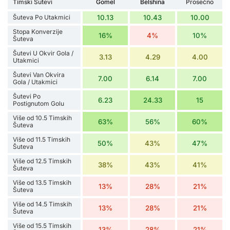
Timski Šutevi
Gomel
Belshina
Prosečno
Šuteva Po Utakmici
10.13
10.43
10.00
Stopa Konverzije
16%
4%
10%
Šuteva
Šutevi U Okvir Gola /
3.13
4.29
4.00
Utakmici
Šutevi Van Okvira
7.00
6.14
7.00
Gola / Utakmici
Šutevi Po
6.23
24.33
15
Postignutom Golu
Više od 10.5 Timskih
63%
56%
60%
Šuteva
Više od 11.5 Timskih
50%
43%
47%
Šuteva
Više od 12.5 Timskih
38%
43%
41%
Šuteva
Više od 13.5 Timskih
13%
28%
21%
Šuteva
Više od 14.5 Timskih
13%
28%
21%
Šuteva
Više od 15.5 Timskih
13%
28%
21%