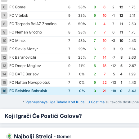
FK Gomel
6
8
38%
8
6
2
12
1.75
FC Vitebsk
7
9
33%
9
10
-1
12
2.11
FC Torpedo BelAZ Zhodino
8
6
50%
11
4
7
11
2.50
FC Neman Grodno
9
8
38%
7
7
0
11
1.75
FC Minsk
10
7
43%
7
10
-3
10
2.43
FK Slavia Mozyr
11
7
29%
6
9
-3
9
2.14
FK Baranovichi
12
8
25%
7
14
-7
8
2.63
FC Dnepr Mogilev
13
9
11%
6
18
-12
5
2.67
FC BATE Borisov
14
7
0%
2
7
-5
4
1.29
FC Naftan Novopolotsk
15
7
0%
9
22
-13
1
4.43
FC Belshina Bobruisk
16
7
0%
3
21
-18
0
3.43
*
Vysheyshaya Liga Tabele Kod Kuće i U Gostima
su takođe dostupne
Koji Igrači Će Postići Golove?
Najbolji Strelci
-
Gomel