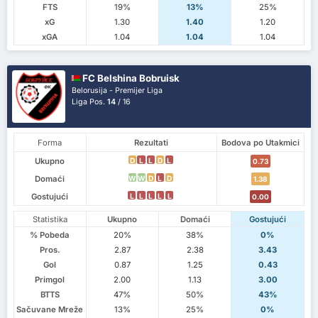
FTS
19%
13%
25%
xG
1.30
1.40
1.20
xGA
1.04
1.04
1.04
FC Belshina Bobruisk
Belorusija - Premijer Liga
Liga Pos.
14
/ 16
Forma
Rezultati
Bodova po Utakmici
Ukupno
D
L
L
D
L
0.73
Domaći
W
W
D
L
D
1.38
Gostujući
L
L
L
L
L
0.00
Statistika
Ukupno
Domaći
Gostujući
% Pobeda
20%
38%
0%
Pros.
2.87
2.38
3.43
Gol
0.87
1.25
0.43
Primgol
2.00
1.13
3.00
BTTS
47%
50%
43%
Sačuvane Mreže
13%
25%
0%