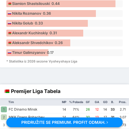
Siamion Shastsilouski 0.44
Nikita Rozmanov 0.36
Nikita Golub 0.33
Alexandr Kuchinskiy 0.31
Aleksandr Shvedchikov 0.26
Timur Galimzyanov 0.17
* Statistika iz 2026 sezone Vysheyshaya Liga
Premijer Liga Tabela
Tim
MP
% Pobeda
GF
GA
GD
B.
Pros.
FC Dinamo Minsk
1
14
71%
26
12
14
33
2.71
MKK Dnepr Rohachev
2
14
64%
30
13
17
31
3.07
PRIDRUŽITE SE PREMIUM. PROFIT ODMAH.
FK Isloch Minsk
3
15
60%
28
13
15
31
2.73