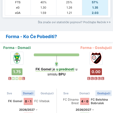
FTS
40%
25%
57%
xG
1.30
1.26
1.35
xGA
1.59
1.21
2.03
Šta znače ovi statistički pojmovi? Pročitajte Rečnik
Forma - Ko Će Pobediti?
Forma - Domaći
Forma - Gostujući
FK Gomel
je
u prednosti
u
1.75
0.00
smislu
BPU
L
W
W
D
L
L
L
L
L
L
Sve
Domaći
Gostujući
Sve
Domaći
Gostujući
FC Dinamo
FC Belshina
FK Gomel
FC Vitebsk
0 - 1
4 - 0
Brest
Bobruisk
2026/2027
2026/2027