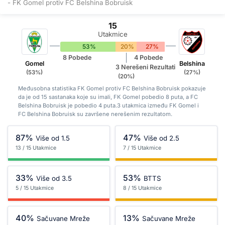
- FK Gomel protiv FC Belshina Bobruisk
15
Utakmice
53%
20%
27%
8 Pobede
4 Pobede
Gomel
Belshina
3 Nerešeni Rezultati
(53%)
(27%)
(20%)
Međusobna statistika FK Gomel protiv FC Belshina Bobruisk pokazuje
da je od 15 sastanaka koje su imali, FK Gomel pobedio 8 puta, a FC
Belshina Bobruisk je pobedio 4 puta.3 utakmica između FK Gomel i
FC Belshina Bobruisk su završene nerešenim rezultatom.
87%
47%
Više od 1.5
Više od 2.5
13 / 15 Utakmice
7 / 15 Utakmice
33%
53%
Više od 3.5
BTTS
5 / 15 Utakmice
8 / 15 Utakmice
40%
13%
Sačuvane Mreže
Sačuvane Mreže