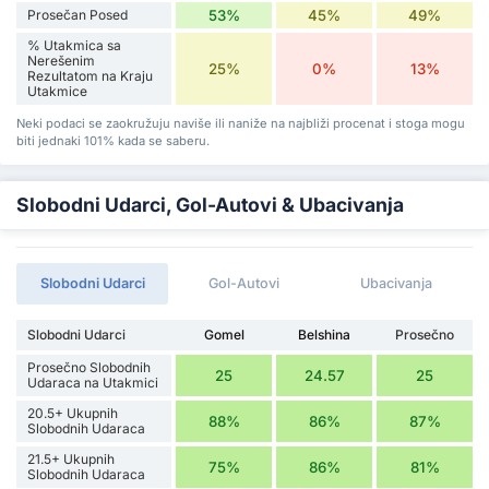
Prosečan Posed
53%
45%
49%
% Utakmica sa
Nerešenim
25%
0%
13%
Rezultatom na Kraju
Utakmice
Neki podaci se zaokružuju naviše ili naniže na najbliži procenat i stoga mogu
biti jednaki 101% kada se saberu.
Slobodni Udarci, Gol-Autovi & Ubacivanja
Slobodni Udarci
Gol-Autovi
Ubacivanja
Slobodni Udarci
Gomel
Belshina
Prosečno
Prosečno Slobodnih
25
24.57
25
Udaraca na Utakmici
20.5+ Ukupnih
88%
86%
87%
Slobodnih Udaraca
21.5+ Ukupnih
75%
86%
81%
Slobodnih Udaraca