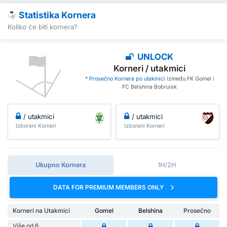
Statistika Kornera
Koliko će biti kornera?
UNLOCK
Korneri / utakmici
* Prosečno Kornera po utakmici
između FK Gomel i
FC Belshina Bobruisk
/ utakmici
/ utakmici
Izboreni Korneri
Izboreni Korneri
Ukupno Kornera
1H/2H
DATA FOR PREMIUM MEMBERS ONLY
Korneri na Utakmici
Gomel
Belshina
Prosečno
Više od 6