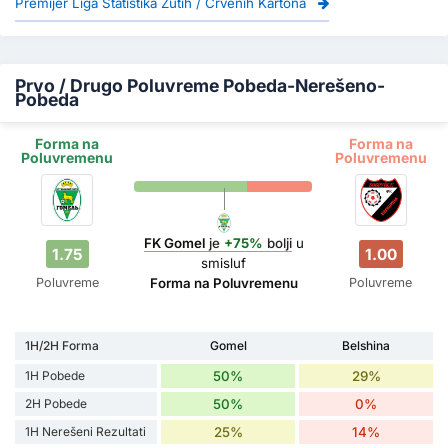
Premijer Liga Statistika Žutih / Crvenih Kartona
Prvo / Drugo Poluvreme Pobeda-Nerešeno-
Pobeda
Forma na
Forma na
Poluvremenu
Poluvremenu
FK Gomel
je
+75%
bolji
u
1.75
1.00
smisluf
Poluvreme
Poluvreme
Forma na Poluvremenu
1H/2H Forma
Gomel
Belshina
1H Pobede
50%
29%
2H Pobede
50%
0%
1H Nerešeni Rezultati
25%
14%