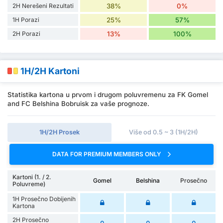
2H Nerešeni Rezultati
38%
0%
1H Porazi
25%
57%
2H Porazi
13%
100%
1H/2H Kartoni
Statistika kartona u prvom i drugom poluvremenu za FK Gomel
and FC Belshina Bobruisk za vaše prognoze.
1H/2H Prosek
Više od 0.5 ~ 3 (1H/2H)
DATA FOR PREMIUM MEMBERS ONLY
Kartoni (1. / 2.
Gomel
Belshina
Prosečno
Poluvreme)
1H Prosečno Dobijenih
Kartona
2H Prosečno