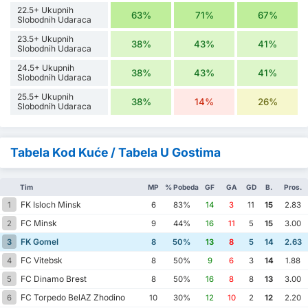
22.5+ Ukupnih
63%
71%
67%
Slobodnih Udaraca
23.5+ Ukupnih
38%
43%
41%
Slobodnih Udaraca
24.5+ Ukupnih
38%
43%
41%
Slobodnih Udaraca
25.5+ Ukupnih
38%
14%
26%
Slobodnih Udaraca
Tabela Kod Kuće / Tabela U Gostima
Tim
MP
% Pobeda
GF
GA
GD
B.
Pros.
FK Isloch Minsk
1
6
83%
14
3
11
15
2.83
FC Minsk
2
9
44%
16
11
5
15
3.00
FK Gomel
3
8
50%
13
8
5
14
2.63
FC Vitebsk
4
8
50%
9
6
3
14
1.88
FC Dinamo Brest
5
8
50%
16
8
8
13
3.00
FC Torpedo BelAZ Zhodino
6
10
30%
12
10
2
12
2.20