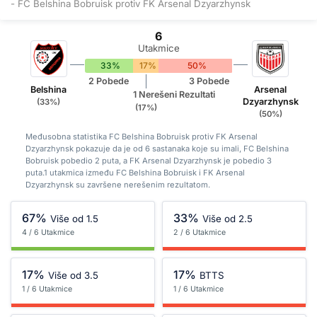
- FC Belshina Bobruisk protiv FK Arsenal Dzyarzhynsk
6
Utakmice
33%
17%
50%
2 Pobede
3 Pobede
Belshina
Arsenal
1 Nerešeni Rezultati
Dzyarzhynsk
(33%)
(17%)
(50%)
Međusobna statistika FC Belshina Bobruisk protiv FK Arsenal
Dzyarzhynsk pokazuje da je od 6 sastanaka koje su imali, FC Belshina
Bobruisk pobedio 2 puta, a FK Arsenal Dzyarzhynsk je pobedio 3
puta.1 utakmica između FC Belshina Bobruisk i FK Arsenal
Dzyarzhynsk su završene nerešenim rezultatom.
67%
33%
Više od 1.5
Više od 2.5
4 / 6 Utakmice
2 / 6 Utakmice
17%
17%
Više od 3.5
BTTS
1 / 6 Utakmice
1 / 6 Utakmice