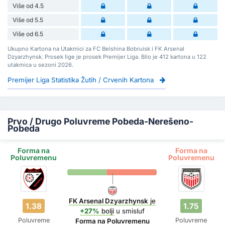
Više od 4.5
Više od 5.5
Više od 6.5
Ukupno Kartona na Utakmici za FC Belshina Bobruisk i FK Arsenal
Dzyarzhynsk. Prosek lige je prosek Premijer Liga. Bilo je 412 kartona u 122
utakmica u sezoni 2026.
Premijer Liga Statistika Žutih / Crvenih Kartona
Prvo / Drugo Poluvreme Pobeda-Nerešeno-
Pobeda
Forma na
Forma na
Poluvremenu
Poluvremenu
FK Arsenal Dzyarzhynsk
je
1.38
1.75
+27%
bolji
u smisluf
Poluvreme
Poluvreme
Forma na Poluvremenu