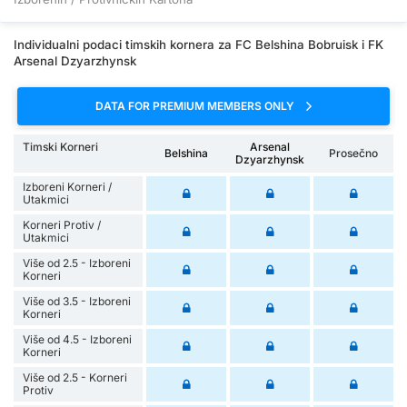
Individualni podaci timskih kornera za FC Belshina Bobruisk i FK
Arsenal Dzyarzhynsk
DATA FOR PREMIUM MEMBERS ONLY
Timski Korneri
Arsenal
Belshina
Prosečno
Dzyarzhynsk
Izboreni Korneri /
Utakmici
Korneri Protiv /
Utakmici
Više od 2.5 - Izboreni
Korneri
Više od 3.5 - Izboreni
Korneri
Više od 4.5 - Izboreni
Korneri
Više od 2.5 - Korneri
Protiv