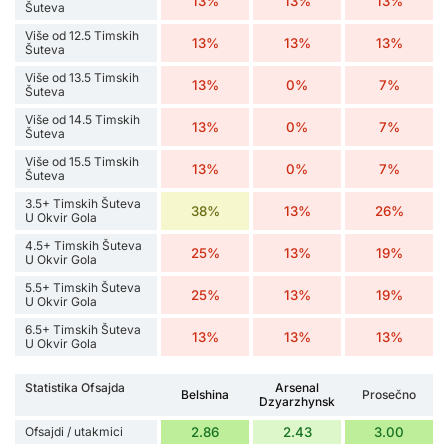
13%
13%
13%
Šuteva
Više od 12.5 Timskih
13%
13%
13%
Šuteva
Više od 13.5 Timskih
13%
0%
7%
Šuteva
Više od 14.5 Timskih
13%
0%
7%
Šuteva
Više od 15.5 Timskih
13%
0%
7%
Šuteva
3.5+ Timskih Šuteva
38%
13%
26%
U Okvir Gola
4.5+ Timskih Šuteva
25%
13%
19%
U Okvir Gola
5.5+ Timskih Šuteva
25%
13%
19%
U Okvir Gola
6.5+ Timskih Šuteva
13%
13%
13%
U Okvir Gola
Statistika Ofsajda
Arsenal
Belshina
Prosečno
Dzyarzhynsk
Ofsajdi / utakmici
2.86
2.43
3.00