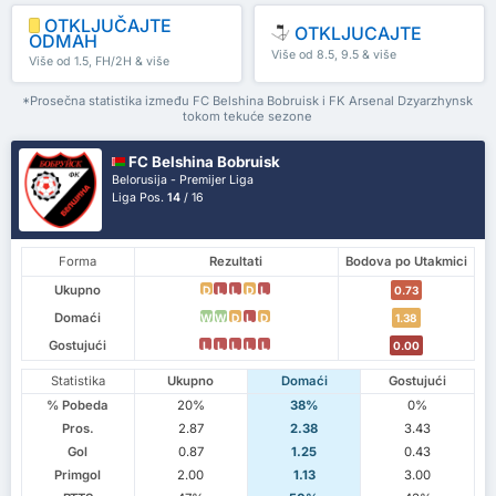
OTKLJUČAJTE
OTKLJUCAJTE
ODMAH
Više od 8.5, 9.5 & više
Više od 1.5, FH/2H & više
*Prosečna statistika između FC Belshina Bobruisk i FK Arsenal Dzyarzhynsk
tokom tekuće sezone
FC Belshina Bobruisk
Belorusija - Premijer Liga
Liga Pos.
14
/ 16
Forma
Rezultati
Bodova po Utakmici
Ukupno
D
L
L
D
L
0.73
Domaći
W
W
D
L
D
1.38
Gostujući
L
L
L
L
L
0.00
Statistika
Ukupno
Domaći
Gostujući
% Pobeda
20%
38%
0%
Pros.
2.87
2.38
3.43
Gol
0.87
1.25
0.43
Primgol
2.00
1.13
3.00