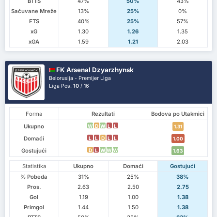
BTTS
47%
50%
43%
Sačuvane Mreže
13%
25%
0%
FTS
40%
25%
57%
xG
1.30
1.26
1.35
xGA
1.59
1.21
2.03
FK Arsenal Dzyarzhynsk
Belorusija - Premijer Liga
Liga Pos.
10
/ 16
Forma
Rezultati
Bodova po Utakmici
Ukupno
W
D
W
L
L
1.31
Domaći
L
L
D
L
L
1.00
Gostujući
D
L
W
W
W
1.63
Statistika
Ukupno
Domaći
Gostujući
% Pobeda
31%
25%
38%
Pros.
2.63
2.50
2.75
Gol
1.19
1.00
1.38
Primgol
1.44
1.50
1.38