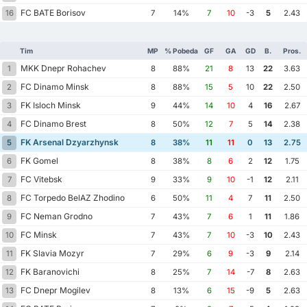
FC BATE Borisov
16
7
14%
7
10
-3
5
2.43
Tim
MP
% Pobeda
GF
GA
GD
B.
Pros.
MKK Dnepr Rohachev
1
8
88%
21
8
13
22
3.63
FC Dinamo Minsk
2
8
88%
15
5
10
22
2.50
FK Isloch Minsk
3
9
44%
14
10
4
16
2.67
FC Dinamo Brest
4
8
50%
12
7
5
14
2.38
FK Arsenal Dzyarzhynsk
5
8
38%
11
11
0
13
2.75
FK Gomel
6
8
38%
8
6
2
12
1.75
FC Vitebsk
7
9
33%
9
10
-1
12
2.11
FC Torpedo BelAZ Zhodino
8
6
50%
11
4
7
11
2.50
FC Neman Grodno
9
7
43%
7
6
1
11
1.86
FC Minsk
10
7
43%
7
10
-3
10
2.43
FK Slavia Mozyr
11
7
29%
6
9
-3
9
2.14
FK Baranovichi
12
8
25%
7
14
-7
8
2.63
FC Dnepr Mogilev
13
8
13%
6
15
-9
5
2.63