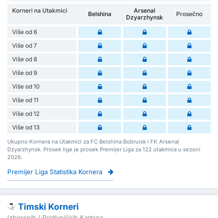
Korneri na Utakmici
Arsenal
Belshina
Prosečno
Dzyarzhynsk
Više od 6
Više od 7
Više od 8
Više od 9
Više od 10
Više od 11
Više od 12
Više od 13
Ukupno Kornera na Utakmici za FC Belshina Bobruisk i FK Arsenal
Dzyarzhynsk. Prosek lige je prosek Premijer Liga za 122 utakmica u sezoni
2026.
Premijer Liga Statistika Kornera
Timski Korneri
Izborenih / Protivničkih Kartona