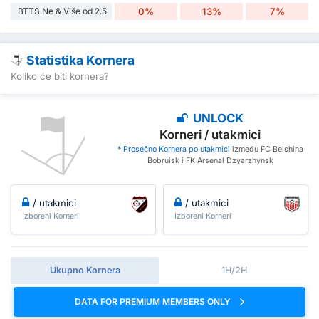
BTTS Ne & Više od 2.5
0%
13%
7%
Statistika Kornera
Koliko će biti kornera?
UNLOCK
Korneri / utakmici
* Prosečno Kornera po utakmici
između FC Belshina
Bobruisk i FK Arsenal Dzyarzhynsk
/ utakmici
/ utakmici
Izboreni Korneri
Izboreni Korneri
Ukupno Kornera
1H/2H
DATA FOR PREMIUM MEMBERS ONLY