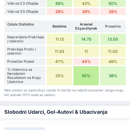
Više od 2.5 Ofsajda
56%
43%
50%
Više od 3.5 Ofsajda
28%
28%
28%
Ostala Statistika
Arsenal
Belshina
Prosečno
Dzyarzhynsk
Napravljeno Prekršaja
11.13
14.75
13.00
/ utakmici
Prekršaja Protiv /
11.63
11
11.00
utakmici
Prosečan Posed
47%
44%
46%
% Utakmica sa
Nerešenim
25%
50%
38%
Rezultatom na Kraju
Utakmice
Neki podaci se zaokružuju naviše ili naniže na najbliži procenat i stoga mogu
biti jednaki 101% kada se saberu.
Slobodni Udarci, Gol-Autovi & Ubacivanja