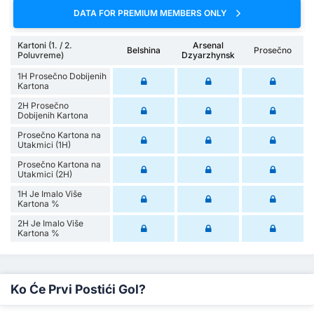
DATA FOR PREMIUM MEMBERS ONLY
Kartoni (1. / 2.
Arsenal
Belshina
Prosečno
Poluvreme)
Dzyarzhynsk
1H Prosečno Dobijenih
Kartona
2H Prosečno
Dobijenih Kartona
Prosečno Kartona na
Utakmici (1H)
Prosečno Kartona na
Utakmici (2H)
1H Je Imalo Više
Kartona %
2H Je Imalo Više
Kartona %
Ko Će Prvi Postići Gol?