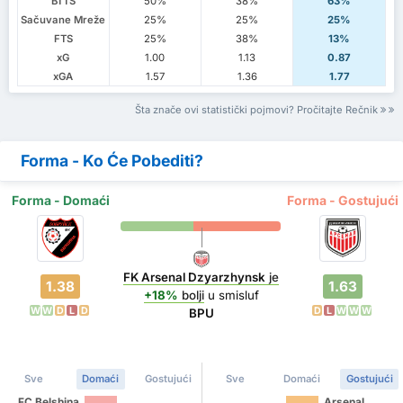
BTTS
50%
38%
63%
Sačuvane Mreže
25%
25%
25%
FTS
25%
38%
13%
xG
1.00
1.13
0.87
xGA
1.57
1.36
1.77
Šta znače ovi statistički pojmovi? Pročitajte Rečnik
Forma - Ko Će Pobediti?
Forma - Domaći
Forma - Gostujući
FK Arsenal Dzyarzhynsk
je
1.38
1.63
+18%
bolji
u smisluf
W
W
D
L
D
D
L
W
W
W
BPU
Sve
Domaći
Gostujući
Sve
Domaći
Gostujući
FC Belshina
Arsenal