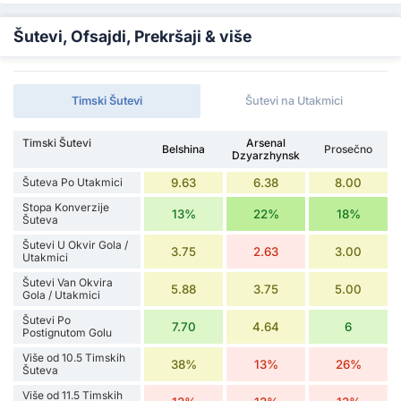
Šutevi, Ofsajdi, Prekršaji & više
Timski Šutevi
Šutevi na Utakmici
Timski Šutevi
Arsenal
Belshina
Prosečno
Dzyarzhynsk
Šuteva Po Utakmici
9.63
6.38
8.00
Stopa Konverzije
13%
22%
18%
Šuteva
Šutevi U Okvir Gola /
3.75
2.63
3.00
Utakmici
Šutevi Van Okvira
5.88
3.75
5.00
Gola / Utakmici
Šutevi Po
7.70
4.64
6
Postignutom Golu
Više od 10.5 Timskih
38%
13%
26%
Šuteva
Više od 11.5 Timskih