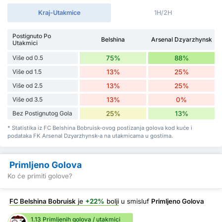
Kraj-Utakmice
1H/2H
Postignuto Po
Belshina
Arsenal Dzyarzhynsk
Utakmici
Više od 0.5
75%
88%
Više od 1.5
13%
25%
Više od 2.5
13%
25%
Više od 3.5
13%
0%
Bez Postignutog Gola
25%
13%
* Statistika iz FC Belshina Bobruisk-ovog postizanja golova kod kuće i
podataka FK Arsenal Dzyarzhynsk-a na utakmicama u gostima.
Primljeno Golova
Ko će primiti golove?
FC Belshina Bobruisk
je
+22%
bolji
u smisluf
Primljeno Golova
1.13 Primljenih golova / utakmici