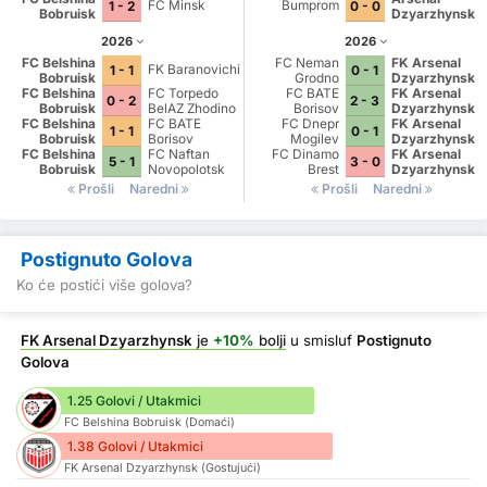
FC Minsk
Bumprom
1 - 2
0 - 0
Bobruisk
Dzyarzhynsk
2026
2026
FC Belshina
FC Neman
FK Arsenal
FK Baranovichi
1 - 1
0 - 1
Bobruisk
Grodno
Dzyarzhynsk
FC Belshina
FC Torpedo
FC BATE
FK Arsenal
0 - 2
2 - 3
Bobruisk
BelAZ Zhodino
Borisov
Dzyarzhynsk
FC Belshina
FC BATE
FC Dnepr
FK Arsenal
1 - 1
0 - 1
Bobruisk
Borisov
Mogilev
Dzyarzhynsk
FC Belshina
FC Naftan
FC Dinamo
FK Arsenal
5 - 1
3 - 0
Bobruisk
Novopolotsk
Brest
Dzyarzhynsk
Prošli
Naredni
Prošli
Naredni
Postignuto Golova
Ko će postići više golova?
FK Arsenal Dzyarzhynsk
je
+10%
bolji
u smisluf
Postignuto
Golova
1.25 Golovi / Utakmici
FC Belshina Bobruisk (Domaći)
1.38 Golovi / Utakmici
FK Arsenal Dzyarzhynsk (Gostujući)