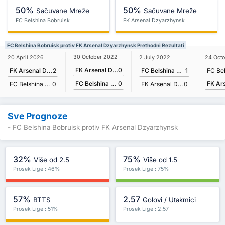
50%
50%
Sačuvane Mreže
Sačuvane Mreže
FC Belshina Bobruisk
FK Arsenal Dzyarzhynsk
FC Belshina Bobruisk protiv FK Arsenal Dzyarzhynsk Prethodni Rezultati
30 October 2022
20 April 2026
2 July 2022
24 Octo
FK Arsenal Dzyarzhynsk
0
FK Arsenal Dzyarzhynsk
2
FC Belshina Bobruisk
1
FC Belshina Bobruisk
0
FC Belshina Bobruisk
0
FK Arsenal Dzyarzhynsk
0
Sve Prognoze
- FC Belshina Bobruisk protiv FK Arsenal Dzyarzhynsk
32%
75%
Više od 2.5
Više od 1.5
Prosek Lige : 46%
Prosek Lige : 75%
57%
2.57
BTTS
Golovi / Utakmici
Prosek Lige : 51%
Prosek Lige : 2.57