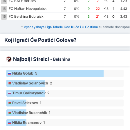
FC BATE Borisov
14
7
0%
2
7
-5
4
1.29
FC Naftan Novopolotsk
15
7
0%
9
22
-13
1
4.43
FC Belshina Bobruisk
16
7
0%
3
21
-18
0
3.43
*
Vysheyshaya Liga Tabele Kod Kuće i U Gostima
su takođe dostupne
Koji Igrači Će Postići Golove?
Najbolji Strelci
-
Belshina
Nikita Golub 5
Vladislav Solanovich 2
Timur Galimzyanov 2
Pavel Seleznev 1
Vladislav Rusenchik 1
Nikita Rozmanov 1