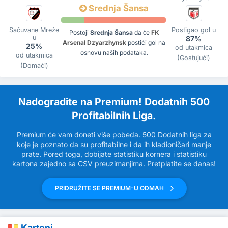
Srednja Šansa
Sačuvane Mreže
Postigao gol u
Postoji
Srednja Šansa
da će
FK
u
87%
Arsenal Dzyarzhynsk
postići gol na
25%
od utakmica
osnovu naših podataka.
od utakmica
(Gostujući)
(Domaći)
Nadogradite na Premium! Dodatnih 500
Profitabilnih Liga.
Premium će vam doneti više pobeda. 500 Dodatnih liga za
koje je poznato da su profitabilne i da ih kladioničari manje
prate. Pored toga, dobijate statistiku kornera i statistiku
kartona zajedno sa CSV preuzimanjima. Pretplatite se danas!
PRIDRUŽITE SE PREMIUM-U ODMAH
Kartoni