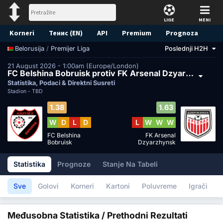
LIGE
MENI
Korneri
Тенис (EN)
API
Premium
Prognoza
/
Premijer Liga
Poslednji H2H
Belorusija
21 August 2026 - 1:00am (Europe/London)
FC Belshina Bobruisk protiv FK Arsenal Dzyarzhynsk
Statistika, Podaci & Direktni Susreti
Stadion -
TBD
1.38
1.63
W
D
L
D
L
W
W
W
FC Belshina
FK Arsenal
Bobruisk
Dzyarzhynsk
Statistika
Prognoze
Stanje Na Tabeli
Sve
Golovi
Korneri
Kartoni
Poluvreme
Igrači
Međusobna Statistika / Prethodni Rezultati