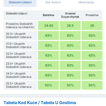
Slobodni Udarci
Gol-Autovi
Ubacivanja
Slobodni Udarci
Arsenal
Belshina
Prosečno
Dzyarzhynsk
Prosečno Slobodnih
24.63
26.5
26
Udaraca na Utakmici
20.5+ Ukupnih
63%
63%
63%
Slobodnih Udaraca
21.5+ Ukupnih
63%
63%
63%
Slobodnih Udaraca
22.5+ Ukupnih
63%
63%
63%
Slobodnih Udaraca
23.5+ Ukupnih
63%
63%
63%
Slobodnih Udaraca
24.5+ Ukupnih
63%
63%
63%
Slobodnih Udaraca
25.5+ Ukupnih
50%
50%
50%
Slobodnih Udaraca
Tabela Kod Kuće / Tabela U Gostima