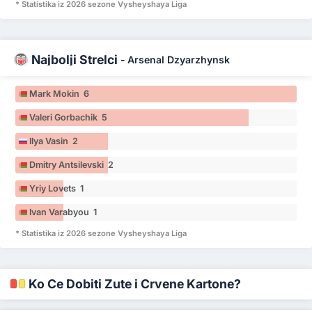
* Statistika iz 2026 sezone Vysheyshaya Liga
Najbolji Strelci
-
Arsenal Dzyarzhynsk
Mark Mokin 6
Valeri Gorbachik 5
Ilya Vasin 2
Dmitry Antsilevski 2
Yriy Lovets 1
Ivan Varabyou 1
* Statistika iz 2026 sezone Vysheyshaya Liga
Ko Će Dobiti Žute i Crvene Kartone?