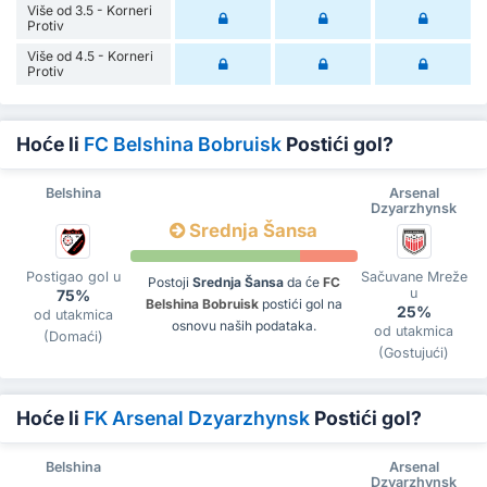
Više od 3.5 - Korneri
Protiv
Više od 4.5 - Korneri
Protiv
Hoće li
FC Belshina Bobruisk
Postići gol?
Belshina
Arsenal
Dzyarzhynsk
Srednja Šansa
Postigao gol u
Sačuvane Mreže
Postoji
Srednja Šansa
da će
FC
u
75%
Belshina Bobruisk
postići gol na
25%
od utakmica
osnovu naših podataka.
od utakmica
(Domaći)
(Gostujući)
Hoće li
FK Arsenal Dzyarzhynsk
Postići gol?
Belshina
Arsenal
Dzyarzhynsk