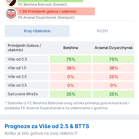
FC Belshina Bobruisk (Domaći)
1.38 Primljenih golova / utakmici
FK Arsenal Dzyarzhynsk (Gostujući)
Kraj-Utakmice
1H/2H
Primljenih Golova /
Belshina
Arsenal Dzyarzhynsk
utakmici
Više od 0.5
75%
75%
Više od 1.5
38%
38%
Više od 2.5
0%
25%
Više od 3.5
0%
0%
Sačuvane Mreže
25%
25%
* Statistika iz FC Belshina Bobruisk-ovog učinka primanja golova kod kuće i
podataka FK Arsenal Dzyarzhynsk-a na utakmicama u gostima.
Prognoze za Više od 2.5 & BTTS
Koliko je bilo golova na ovoj utakmici?