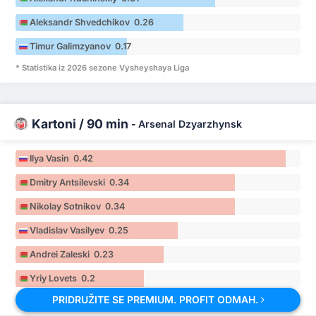
Aleksandr Shvedchikov 0.26
Timur Galimzyanov 0.17
* Statistika iz 2026 sezone Vysheyshaya Liga
Kartoni / 90 min
-
Arsenal Dzyarzhynsk
Ilya Vasin 0.42
Dmitry Antsilevski 0.34
Nikolay Sotnikov 0.34
Vladislav Vasilyev 0.25
Andrei Zaleski 0.23
Yriy Lovets 0.2
PRIDRUŽITE SE PREMIUM. PROFIT ODMAH.
* Statistika iz 2026 sezone Vysheyshaya Liga