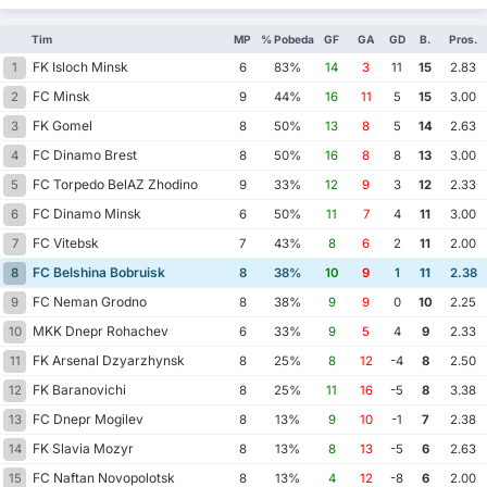
Tim
MP
% Pobeda
GF
GA
GD
B.
Pros.
FK Isloch Minsk
1
6
83%
14
3
11
15
2.83
FC Minsk
2
9
44%
16
11
5
15
3.00
FK Gomel
3
8
50%
13
8
5
14
2.63
FC Dinamo Brest
4
8
50%
16
8
8
13
3.00
FC Torpedo BelAZ Zhodino
5
9
33%
12
9
3
12
2.33
FC Dinamo Minsk
6
6
50%
11
7
4
11
3.00
FC Vitebsk
7
7
43%
8
6
2
11
2.00
FC Belshina Bobruisk
8
8
38%
10
9
1
11
2.38
FC Neman Grodno
9
8
38%
9
9
0
10
2.25
MKK Dnepr Rohachev
10
6
33%
9
5
4
9
2.33
FK Arsenal Dzyarzhynsk
11
8
25%
8
12
-4
8
2.50
FK Baranovichi
12
8
25%
11
16
-5
8
3.38
FC Dnepr Mogilev
13
8
13%
9
10
-1
7
2.38
FK Slavia Mozyr
14
8
13%
8
13
-5
6
2.63
FC Naftan Novopolotsk
15
8
13%
4
12
-8
6
2.00