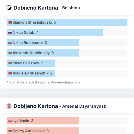
Dobijeno Kartona
-
Belshina
Siamion Shastsilouski 5
Nikita Golub 4
Nikita Rozmanov 3
Alexandr Kuchinskiy 3
Pavel Seleznev 2
Vladislav Rusenchik 2
* Statistika iz 2026 sezone Vysheyshaya Liga
Dobijeno Kartona
-
Arsenal Dzyarzhynsk
Ilya Vasin 3
Dmitry Antsilevski 3