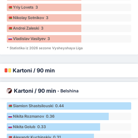
Yriy Lovets 3
Nikolay Sotnikov 3
Andrei Zaleski 3
Vladislav Vasilyev 3
* Statistika iz 2026 sezone Vysheyshaya Liga
Kartoni / 90 min
Kartoni / 90 min
-
Belshina
Siamion Shastsilouski 0.44
Nikita Rozmanov 0.36
Nikita Golub 0.33
Alexandr Kuchinskiy 0.31