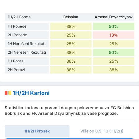
1H/2H Forma
Belshina
Arsenal Dzyarzhynsk
1H Pobede
38%
50%
2H Pobede
25%
13%
1H Nerešeni Rezultati
25%
25%
2H Nerešeni Rezultati
38%
50%
1H Porazi
38%
25%
2H Porazi
38%
38%
1H/2H Kartoni
Statistika kartona u prvom i drugom poluvremenu za FC Belshina
Bobruisk and FK Arsenal Dzyarzhynsk za vaše prognoze.
1H/2H Prosek
Više od 0.5 ~ 3 (1H/2H)