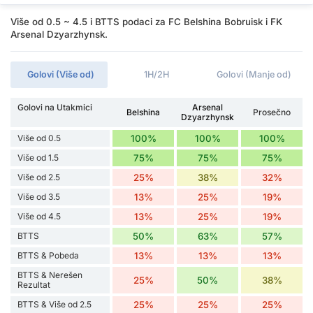
Više od 0.5 ~ 4.5 i BTTS podaci za FC Belshina Bobruisk i FK
Arsenal Dzyarzhynsk.
Golovi (Više od)
1H/2H
Golovi (Manje od)
Golovi na Utakmici
Arsenal
Belshina
Prosečno
Dzyarzhynsk
Više od 0.5
100%
100%
100%
Više od 1.5
75%
75%
75%
Više od 2.5
25%
38%
32%
Više od 3.5
13%
25%
19%
Više od 4.5
13%
25%
19%
BTTS
50%
63%
57%
BTTS & Pobeda
13%
13%
13%
BTTS & Nerešen
25%
50%
38%
Rezultat
BTTS & Više od 2.5
25%
25%
25%