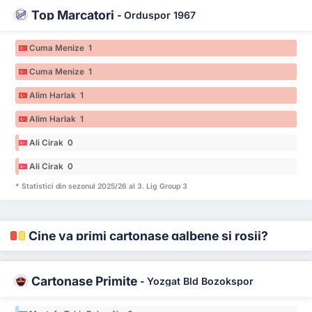
Top Marcatori
-
Orduspor 1967
Cuma Menize 1
Cuma Menize 1
Alim Harlak 1
Alim Harlak 1
Ali Cirak 0
Ali Cirak 0
* Statistici din sezonul 2025/26 al 3. Lig Group 3
Cine va primi cartonașe galbene și roșii?
Cartonașe Primite
-
Yozgat Bld Bozokspor