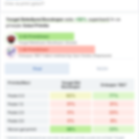
Cine va primi goluri?
Yozgat Belediyesi Bozokspor
este
+50%
superioară
în ce
privește
Goluri Primite
0.92 Primit/meci
Yozgat Belediyesi Bozokspor (Acasă)
1.38 Primit/meci
Orduspor 1967 Futbol Isletmeciligi Spor Kulubu (Deplasare)
Final
1H/2H
Primite/Meci
Yozgat Bld
Orduspor 1967
Bozokspor
62%
77%
Peste 0.5
31%
31%
Peste 1.5
0%
23%
Peste 2.5
0%
8%
Peste 3.5
38%
23%
Niciun gol primit
* Statisticile se bazează pe recordul de goluri primite acasă ale echipei Yozgat