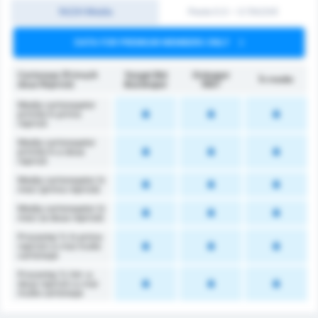
1H/2H Media
Peste 0.5 ~ 3 (1H/2H)
DATA FOR PREMIUM MEMBERS ONLY
Cartonașe (Prima/A
Yozgat Bld
Orduspor
În medie
doua Repriză)
Bozokspor
1967
Media cartonașelor
primite în prima
repriză
Media cartonașelor
primite în a doua
repriză
Media cartonașelor în
meci (prima repriză)
Media cartonașelor în
meci (a doua repriză)
Procentaj % în prima
repriză cu mai multe
cartonașe
Procentaj % într-a
doua repriză cu mai
multe cartonașe