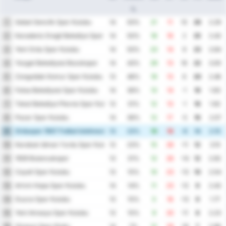
%
Sebat Genclik Spor Kulubu
1
14
50%
21
11
10
26
2.29
Karadeniz Eregli Belediye Spor Kulubu
2
14
50%
18
16
2
25
2.43
Yeni Ordu Spor Kulubu
3
14
50%
23
14
9
23
2.64
Yozgat Belediyesi Bozokspor
4
14
43%
29
13
16
22
3.00
Zonguldak Komur Spor Kulubu
5
13
46%
19
13
6
20
2.46
Fatsa Belediyesi Spor Kulubu
6
14
36%
13
14
-1
19
1.93
Tokat Belediye Plevne Spor Kulubu
7
13
31%
12
13
-1
16
1.92
Pazar Spor Kulubu
8
14
36%
12
17
-5
16
2.07
Orduspor 1967 Futbol Isletmeciligi Spor Kulubu
9
13
23%
10
18
-8
14
2.15
Karabuk Idman Yurdu Spor Kulubu
10
13
23%
15
26
-11
12
3.15
1926 Bulancakspor
11
13
31%
12
26
-14
12
2.92
Cayeli Spor Kulubu
12
13
15%
10
23
-13
10
2.54
Artvin Hopa Spor Kulubu
13
14
14%
11
23
-12
9
2.43
Duzce Spor Kulubu
14
13
15%
5
18
-13
9
1.77
Yeni Amasya Spor Kulubu
15
13
15%
9
20
-11
8
2.23