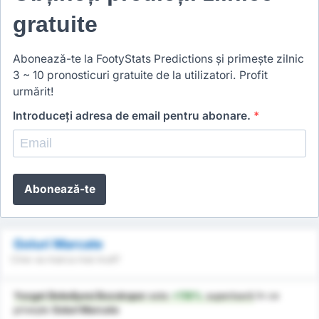
gratuite
Abonează-te la FootyStats Predictions și primește zilnic
3 ~ 10 pronosticuri gratuite de la utilizatori. Profit
urmărit!
Introduceți adresa de email pentru abonare.
*
Abonează-te
Goluri Marcate
Cine va marca mai mult?
Yozgat Belediyesi Bozokspor
este
+119%
superioară
în ce
privește
Goluri Marcate