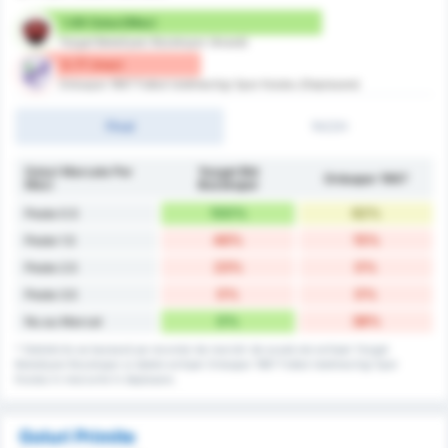
1.69 Goluri/Meci
Yozgat Belediyesi Bozokspor (Acasă)
0.77 /meci
Orduspor 1967 Futbol Isletmeciligi Spor Kulubu (Deplasare)
Final
1H/2H
Goluri Marcate Per
Yozgat Bld
Orduspor 1967
Meci
Bozokspor
100%
62%
Peste 0.5
46%
15%
Peste 1.5
23%
0%
Peste 2.5
0%
0%
Peste 3.5
0%
38%
Nu au Marcat
* Statisticile se bazează pe recordul de marcări de acasă ale echipei Yozgat
Belediyesi Bozokspor și datele echipei Orduspor 1967 Futbol Isletmeciligi Spor
Kulubu în meciurile în deplasare.
Goluri Primite