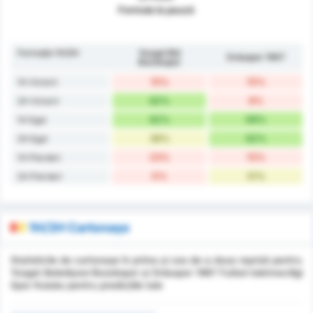
Formula la pauză
Formație 1H/2H
Yozgat Bld
Orduspor 1967
Bozokspor
15%
15%
1H Victorii
62%
8%
2H Victorii
62%
69%
1H Egal
38%
62%
2H Egal
23%
15%
1H Pierderi
0%
31%
2H Pierderi
1H/2H Cartonașe
Statisticile de cartonașe în prima și cea de-a doua repriză pentru
Yozgat Belediyesi Bozokspor și Orduspor 1967 Futbol Isletmeciligi
Spor Kulubu pentru predicțiile tale