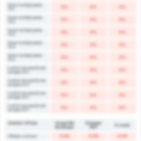
Șuturi echipă peste
0%
0%
0%
11.5
Șuturi echipă peste
0%
0%
0%
12.5
Șuturi echipă peste
0%
0%
0%
13.5
Șuturi echipă peste
0%
0%
0%
14.5
Șuturi echipă peste
0%
0%
0%
15.5
Lovituri pe poartă ale
0%
0%
0%
echipei 3.5+
Lovituri pe poartă ale
0%
0%
0%
echipei 4.5+
Lovituri pe poartă ale
0%
0%
0%
echipei 5.5+
Lovituri pe poartă ale
0%
0%
0%
echipei 6.5+
Statistici Offside
Yozgat Bld
Orduspor
În medie
Bozokspor
1967
0.00
0.00
0.00
Offside-uri/meci