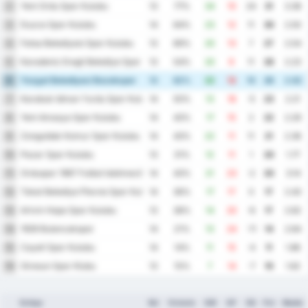
Yeni Ordu Spor Kulubu
2
13
77%
34
10
24
31
3.38
Duzce Spor Kulubu
3
14
64%
23
12
11
30
2.50
Fatsa Belediyesi Spor Kulubu
4
13
69%
20
13
7
27
2.54
Karadeniz Eregli Belediye Spor Kulubu
5
13
54%
20
9
11
26
2.23
Yozgat Belediyesi Bozokspor
6
13
62%
22
12
10
26
2.62
Karabuk Idman Yurdu Spor Kulubu
7
14
50%
13
18
-5
23
2.21
Yeni Amasya Spor Kulubu
8
14
43%
17
15
2
22
2.29
Zonguldak Komur Spor Kulubu
9
14
43%
22
11
11
21
2.36
Pazar Spor Kulubu
10
13
31%
12
11
1
20
1.77
Orduspor 1967 Futbol Isletmeciligi Spor Kulubu
11
14
43%
21
23
-2
20
3.14
Tokat Belediye Plevne Spor Kulubu
12
14
36%
17
17
0
17
2.43
Artvin Hopa Spor Kulubu
13
13
38%
14
20
-6
17
2.62
1926 Bulancakspor
14
14
21%
13
24
-11
14
2.64
Cayeli Spor Kulubu
15
14
14%
11
15
-4
11
1.86
Giresun Spor Klubu
16
13
15%
7
14
-7
10
1.62
Echipa
MJ
Victorie
GM
GP
DG
Pct
Medie