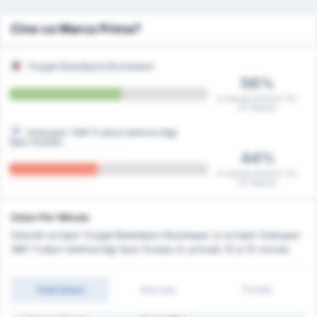
Cine va Marca Prima?
Yozgat Belediyesi Bozokspor
56%
A marcat prima în 15 /
27 meciuri
Orduspor 1967 Futbol Isletmeciligi
Spor Kulubu
44%
A marcat prima în 12 /
27 meciuri
Goluri Per Minute
Golurile echipei Yozgat Belediyesi Bozokspor și echipei Orduspor
1967 Futbol Isletmeciligi Spor Kulubu în primele 10 și 15 minute.
Total Goluri
Marcate
Primite