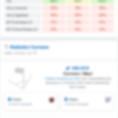
62%
46%
54%
GG
23%
8%
16%
GG și Victorie
15%
31%
23%
GG și Egalitate
0%
0%
0%
BTTS & Peste 2.5
0%
0%
0%
BTTS Nu & Peste 2.5
Statistici Cornere
Câte cornere vor fi?
UNLOCK
Cornere / Meci
* Media cornerelor pe meci
între Yozgat Belediyesi
Bozokspor și Orduspor 1967 Futbol Isletmeciligi
Spor Kulubu
/meci
/meci
Cornere Câștigate
Cornere Câștigate