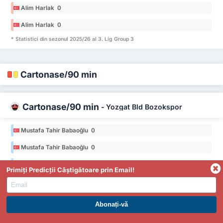
Alim Harlak 0
Alim Harlak 0
* Statistici din sezonul 2025/26 al 3. Lig Group 3
Cartonașe/90 min
Cartonașe/90 min
-
Yozgat Bld Bozokspor
Mustafa Tahir Babaoğlu 0
Mustafa Tahir Babaoğlu 0
Muhammed Mustafa Yıldırım 0
Primiți Predicții Câștigătoare prin Email!
Muhammed Mustafa Yıldırım 0
Eren Karataş 0
ABONAȚI-VĂ LA PREMIUM. PROFITAȚI ACUM.
Eren Karataş 0