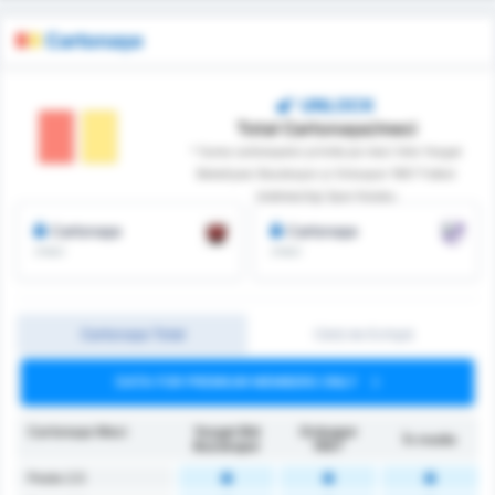
Cartonașe
UNLOCK
Total Cartonașe/meci
* Suma cartonașelor primite pe meci între Yozgat
Belediyesi Bozokspor și Orduspor 1967 Futbol
Isletmeciligi Spor Kulubu
Cartonașe
Cartonașe
/meci
/meci
Cartonașe Total
Cărți de Echipă
DATA FOR PREMIUM MEMBERS ONLY
Cartonașe Meci
Yozgat Bld
Orduspor
În medie
Bozokspor
1967
Peste 2.5