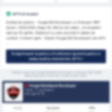
GPT5 AI Analiză
Analiză de pariere - Yozgat Bld Bozokspor vs Orduspor 1967
Sezon: 2025/2026, Etapa 28, Meciul are statut „ incomplete”,
start pe 05 aprilie. Stadionul nu este precizat în datele de
context. Context rapid - Gazda (Yozgat Bld Bozokspor) are 62%
...
Înregistrează-te pentru a fi utilizator (gratuit) pentru a
vedea analiza statisticilor GPT5 »
* Statistici medii între Yozgat Belediyesi Bozokspor și Orduspor 1967 Futbol
Isletmeciligi Spor Kulubu de-a lungul acestui sezon.
Yozgat Belediyesi Bozokspor
Turcia - 3. Lig Group 3
Poz Ligă.
4
/ 16
Formă
Rezultate
PPM