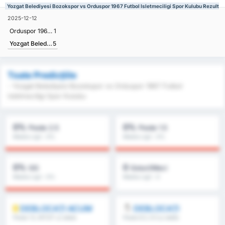
Yozgat Belediyesi Bozokspor vs Orduspor 1967 Futbol Isletmeciligi Spor Kulubu Rezultat
2025-12-12
Orduspor 1967 Futbol Isletmeciligi Spor Kulubu
1
Yozgat Belediyesi Bozokspor
5
Toate Predicțiile
- Yozgat Belediyesi Bozokspor vs Orduspor 1967 Futbol
Isletmeciligi Spor Kulubu
0%
0%
Peste 2.5
Peste 1.5
Media Ligii : 0%
Media Ligii : 0%
0%
0
GG
Goluri/Meci
Media Ligii : 0%
Media Ligii : 0
DEBLOCAȚI ACUM
DEBLOCAȚI
Peste 1.5, MT/ST și altele
Peste 8.5, 9.5 și altele