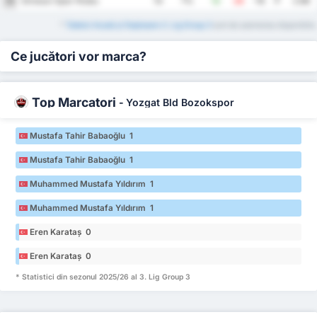
Giresun Spor Klubu
16
14
7%
12
28
-16
7
2.86
*
Tabelul Acasă și Deplasare 3. Lig Group 3
sunt de asemenea disponibile.
Ce jucători vor marca?
Top Marcatori
-
Yozgat Bld Bozokspor
Mustafa Tahir Babaoğlu 1
Mustafa Tahir Babaoğlu 1
Muhammed Mustafa Yıldırım 1
Muhammed Mustafa Yıldırım 1
Eren Karataş 0
Eren Karataş 0
* Statistici din sezonul 2025/26 al 3. Lig Group 3