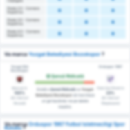
Câștigate
Peste 2.5 - Cornere
Împotriva
Peste 3.5 - Cornere
Împotriva
Peste 4.5 - Cornere
Împotriva
Va marca
Yozgat Belediyesi Bozokspor
?
Yozgat Bld
Orduspor 1967
Bozokspor
Șansă Ridicată
Marcat în
Fără Gol Primit în
Există o
Șansă Ridicată
ca
Yozgat
100%
23%
Belediyesi Bozokspor
să marcheze
din meciuri
din meciuri
un gol bazându-ne pe datele
(Acasă)
(Deplasare)
noastre.
Va marca
Orduspor 1967 Futbol Isletmeciligi Spor
Kulubu
?