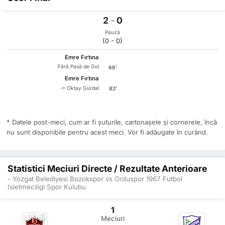
2
-
0
Pauză
(0 - 0)
Emre Fırtına
Fără Pasă de Gol
66'
Emre Fırtına
Oktay Gürdal
82'
* Datele post-meci, cum ar fi șuturile, cartonașele și cornerele, încă
nu sunt disponibile pentru acest meci. Vor fi adăugate în curând.
Statistici Meciuri Directe / Rezultate Anterioare
- Yozgat Belediyesi Bozokspor vs Orduspor 1967 Futbol
Isletmeciligi Spor Kulubu
1
Meciuri