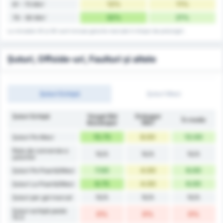
12%
11%
61 - 75 Min'
32%
21%
76 - 90 Min'
La minutele 45 și 90 sunt incluse golurile marcate în timpul de prelungiri.
Șuturi, Offside-uri, Faulturi și altele
Șuturi Echipă
Șuturi Meci
Șuturi Echipă
Yozgat Bld
Orduspor
În medie
Bozokspor
1967
15.75
8.00
12.00
Șuturi Pe Meci
Rata de conversie a
N/A
N/A
N/A
șuturilor
7.00
4.00
6.00
Șuturi Pe Poartă/Meci
8.75
4.00
6.00
Șuturi La Poartă/Meci
N/A
N/A
N/A
Șuturi per gol marcat
Șuturi echipă peste
0%
0%
0%
10.5