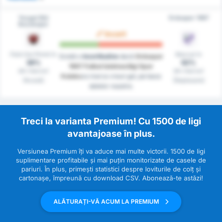
Yozgat Bld
Orduspor 1967
Bozokspor
Incert
Fără Gol Primit în
Marcat în
Există o
Incertitudine
dacă
Orduspor
38%
62%
1967 Futbol Isletmeciligi Spor
din meciuri
din meciuri
Kulubu
va marca vreun gol, pe baza
(Acasă)
(Deplasare)
datelor noastre.
Treci la varianta Premium! Cu 1500 de ligi
avantajoase în plus.
Versiunea Premium îți va aduce mai multe victorii. 1500 de ligi
suplimentare profitabile și mai puțin monitorizate de casele de
pariuri. În plus, primești statistici despre loviturile de colț și
cartonașe, împreună cu download CSV. Abonează-te astăzi!
ALĂTURAȚI-VĂ ACUM LA PREMIUM