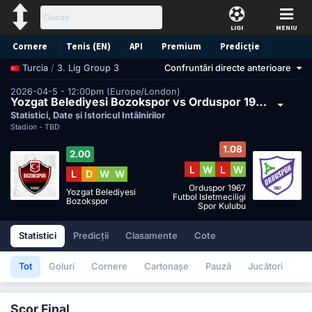
LIGI
MENIU
Cornere
Tenis (EN)
API
Premium
Predicție
/
3. Lig Group 3
Confruntări directe anterioare
Turcia
2026-04-5 - 12:00pm (Europe/London)
Yozgat Belediyesi Bozokspor vs Orduspor 1967 Futbol Isletmeciligi Spor Kulubu
Statistici, Date și Istoricul Întâlnirilor
Stadion -
TBD
1.08
2.00
L
W
L
W
L
D
W
W
Orduspor 1967
Yozgat Belediyesi
Futbol Isletmeciligi
Bozokspor
Spor Kulubu
Statistici
Predicții
Clasamente
Cote
Tot
Goluri
Cornere
Cartonașe
Pauză
Jucători
Scor Final