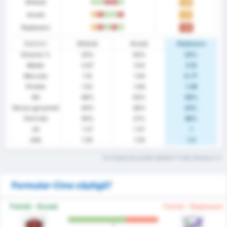
Sinteză
V
V
Î
Î
V
1.26
Acasă
E
Î
V
V
Î
1.43
Deplasare
E
Î
V
Î
V
1.08
Statistici
Sinteză
Acasă
Deplasare
Victorie %
33%
43%
23%
Medie
2.67
3.14
2.15
Marcate
1.15
1.50
0.77
Primite
1.52
1.64
1.38
GG
48%
50%
46%
Niciun gol primit
30%
36%
23%
Fără Gol
30%
21%
38%
xG
1.27
1.37
1
xGA
1.35
1.33
1.4
Ce înseamnă aceste statistici? Citiți Glosarul
Formular-Cine câștigă?
Formă - Acasă
Formă - Deplasare