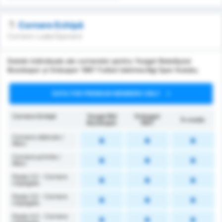
Cornere Echipă
Cornere Luate/Oponent
Datele individuale ale cornerelor pentru Yozgat Belediyesi
Bozokspor și Orduspor 1967 Futbol Isletmeciligi Spor Kulubu.
DATA FOR PREMIUM MEMBERS ONLY
Cornere Echipă
Yozgat Bld
Orduspor
În medie
Bozokspor
1967
Cornere obținute /
Meci
Cornere primite /
Meci
Peste 2.5 - Cornere
Câștigate
Peste 3.5 - Cornere
Câștigate
Peste 4.5 - Cornere