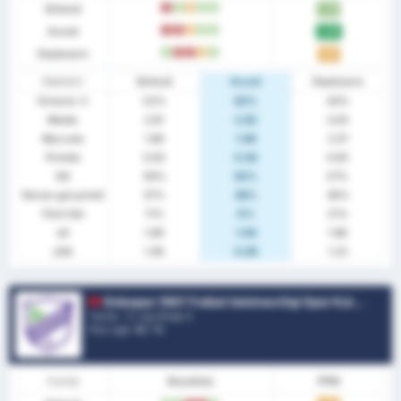
Sinteză
Î
V
E
V
V
1.78
Acasă
Î
Î
E
V
V
2.00
Deplasare
V
Î
Î
E
V
1.57
Statistici
Sinteză
Acasă
Deplasare
Victorie %
52%
62%
43%
Medie
2.81
2.62
3.00
Marcate
1.89
1.69
2.07
Primite
0.93
0.92
0.93
GG
59%
62%
57%
Niciun gol primit
37%
38%
36%
Fără Gol
11%
0%
21%
xG
1.89
1.94
1.86
xGA
1.06
0.85
1.23
Orduspor 1967 Futbol Isletmeciligi Spor Kulubu
Turcia - 3. Lig Group 3
Poz Ligă.
10
/ 16
Formă
Rezultate
PPM