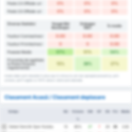
0%
0%
0%
Peste 2.5 Offside-uri
0%
0%
0%
Peste 3.5 Offside-uri
Diverse Statistici
Yozgat Bld
Orduspor
În medie
Bozokspor
1967
0.00
0.00
0.00
Faulturi Comise/meci
0
0
0.00
Faulturi Primite/meci
57%
51%
54%
Posesie Medie
Procentaj de egalitate
15%
38%
27%
la finalul timpului
regulamentar
Unele date sunt rotunjite în plus sau în minus la cel mai apropiat procent și, prin
urmare, pot fi egale cu 101% atunci când sunt adunate.
Clasament Acasă / Clasament deplasare
Echipa
MJ
Victorie
GM
GP
DG
Pct
Medie
%
Sebat Genclik Spor Kulubu
1
13
85%
27
7
20
35
2.62