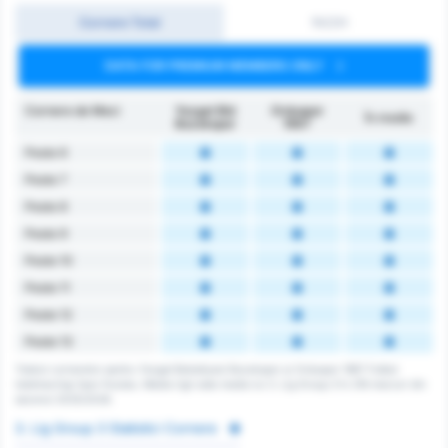
Cornere Total
1H/2H
DATA FOR PREMIUM MEMBERS ONLY
Cornere de Meci
Yozgat Bld
Orduspor
În medie
Bozokspor
1967
Peste 6
Peste 7
Peste 8
Peste 9
Peste 10
Peste 11
Peste 12
Peste 13
Totalul cornerelor pentru Yozgat Belediyesi Bozokspor și Orduspor 1967 Futbol
Isletmeciligi Spor Kulubu. Media ligii este media lui 3. Lig Group 3 în 216 meciuri din
sezonul 2025/2026.
3. Lig Group 3 Statistici Cornere