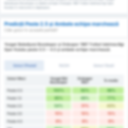
Belediyesi Bozokspor și datele echipei Orduspor 1967 Futbol Isletmeciligi Spor
Kulubu în meciurile în deplasare.
Predicții Peste 2.5 și Ambele echipe marchează
Câte goluri în această partidă?
Yozgat Belediyesi Bozokspor și Orduspor 1967 Futbol Isletmeciligi
Spor Kulubu peste 0.5 ~ 4.5 și ambele echipe marchează.
Goluri (Peste)
1H/2H
Goluri (Sub)
Goluri Meci
Yozgat Bld
Orduspor
În medie
Bozokspor
1967
100%
92%
96%
Peste 0.5
85%
69%
77%
Peste 1.5
54%
31%
43%
Peste 2.5
15%
15%
15%
Peste 3.5
8%
8%
8%
Peste 4.5