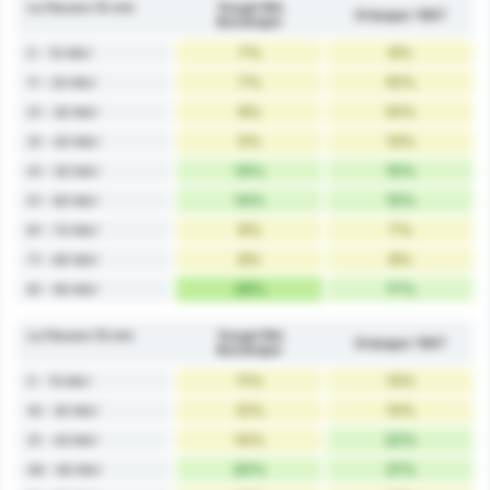
La fiecare 10 min
Yozgat Bld
Orduspor 1967
Bozokspor
7%
6%
0 - 10 Min'
7%
10%
11 - 20 Min'
9%
10%
21 - 30 Min'
5%
13%
31 - 40 Min'
14%
15%
41 - 50 Min'
14%
15%
51 - 60 Min'
9%
7%
61 - 70 Min'
8%
8%
71 - 80 Min'
26%
17%
81 - 90 Min'
La fiecare 15 min
Yozgat Bld
Orduspor 1967
Bozokspor
11%
13%
0 - 15 Min'
12%
13%
16 - 30 Min'
14%
22%
31 - 45 Min'
20%
21%
46 - 60 Min'