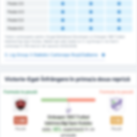
Peste 3.5
Peste 4.5
Peste 5.5
Peste 6.5
Totalul cartonașelor pentru Yozgat Belediyesi Bozokspor și Orduspor 1967 Futbol
Isletmeciligi Spor Kulubu. Media ligii este media lui 3. Lig Group 3. Au fost 0
cartonașe în 216 meciuri din sezonul 2025/2026.
3. Lig Group 3 Statistici Cartonașe Roșii/Galbene
Victorie-Egal-Înfrângere în prima/a doua repriză
Formula la pauză
Formula la pauză
Orduspor 1967 Futbol
1.08
1.15
Isletmeciligi Spor Kulubu
Pauză
Pauză
este
+6%
superioară
în ce
privește