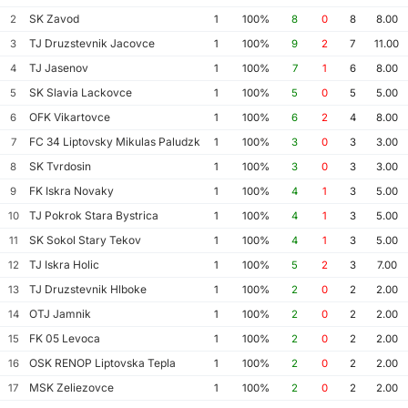
SK Zavod
2
1
100%
8
0
8
8.00
TJ Druzstevnik Jacovce
3
1
100%
9
2
7
11.00
TJ Jasenov
4
1
100%
7
1
6
8.00
SK Slavia Lackovce
5
1
100%
5
0
5
5.00
OFK Vikartovce
6
1
100%
6
2
4
8.00
FC 34 Liptovsky Mikulas Paludzka
7
1
100%
3
0
3
3.00
SK Tvrdosin
8
1
100%
3
0
3
3.00
FK Iskra Novaky
9
1
100%
4
1
3
5.00
TJ Pokrok Stara Bystrica
10
1
100%
4
1
3
5.00
SK Sokol Stary Tekov
11
1
100%
4
1
3
5.00
TJ Iskra Holic
12
1
100%
5
2
3
7.00
TJ Druzstevnik Hlboke
13
1
100%
2
0
2
2.00
OTJ Jamnik
14
1
100%
2
0
2
2.00
FK 05 Levoca
15
1
100%
2
0
2
2.00
OSK RENOP Liptovska Tepla
16
1
100%
2
0
2
2.00
MSK Zeliezovce
17
1
100%
2
0
2
2.00