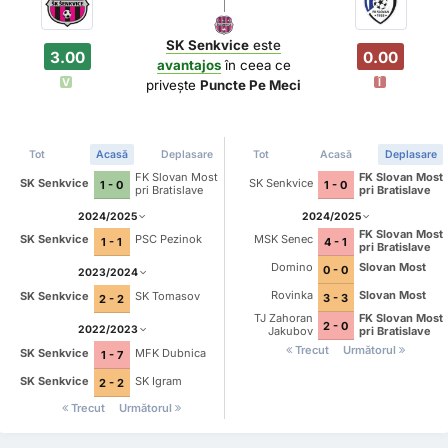
SK Senkvice
este
3.00
0.00
avantajos
în ceea ce
V
Î
privește
Puncte Pe Meci
Tot
Acasă
Deplasare
Tot
Acasă
Deplasare
FK Slovan Most
FK Slovan Most
SK Senkvice
SK Senkvice
1 - 0
1 - 0
pri Bratislave
pri Bratislave
2024/2025
2024/2025
FK Slovan Most
SK Senkvice
PSC Pezinok
MSK Senec
1 - 1
4 - 1
pri Bratislave
Domino
Slovan Most
0 - 0
2023/2024
Rovinka
Slovan Most
SK Senkvice
SK Tomasov
3 - 3
2 - 2
TJ Zahoran
FK Slovan Most
2 - 0
2022/2023
Jakubov
pri Bratislave
Trecut
Următorul
SK Senkvice
MFK Dubnica
1 - 7
SK Senkvice
SK Igram
2 - 2
Trecut
Următorul