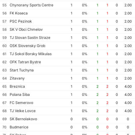
Chynorany Sports Centre
55
1
0%
1
1
0
2.00
FK Koseca
56
1
0%
1
1
0
2.00
PSC Pezinok
57
1
0%
1
1
0
2.00
SK V Obci Chmelov
58
1
0%
1
1
0
2.00
TJ Slovan Sastin Straze
59
1
0%
1
1
0
2.00
OSK Slovensky Grob
60
1
0%
1
1
0
2.00
TJ Sokol Borsky Mikulas
61
1
0%
1
1
0
2.00
OFK Tatran Bystre
62
1
0%
1
1
0
2.00
Start Tuchyna
63
1
0%
1
1
0
2.00
Zitavany
64
1
0%
1
1
0
2.00
Breznica
65
1
0%
2
2
0
4.00
Polana Siba
66
1
0%
2
2
0
4.00
FC Semerovo
67
1
0%
2
2
0
4.00
TJ Velke Lovce
68
1
0%
2
2
0
4.00
SK Bernolakovo
69
0
0%
0
0
0
0
Budmerice
70
0
0%
0
0
0
0