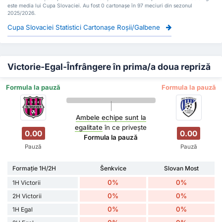
este media lui Cupa Slovaciei. Au fost 0 cartonașe în 97 meciuri din sezonul
2025/2026.
Cupa Slovaciei Statistici Cartonașe Roșii/Galbene
Victorie-Egal-Înfrângere în prima/a doua repriză
Formula la pauză
Formula la pauză
Ambele echipe sunt la
egalitate
în ce privește
0.00
0.00
Formula la pauză
Pauză
Pauză
Formație 1H/2H
Šenkvice
Slovan Most
0%
0%
1H Victorii
0%
0%
2H Victorii
0%
0%
1H Egal