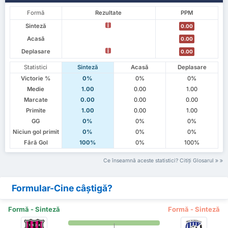
Formă
Rezultate
PPM
Sinteză
Î
0.00
Acasă
0.00
Deplasare
Î
0.00
Statistici
Sinteză
Acasă
Deplasare
Victorie %
0%
0%
0%
Medie
1.00
0.00
1.00
Marcate
0.00
0.00
0.00
Primite
1.00
0.00
1.00
GG
0%
0%
0%
Niciun gol primit
0%
0%
0%
Fără Gol
100%
0%
100%
Ce înseamnă aceste statistici? Citiți Glosarul
Formular-Cine câștigă?
Formă - Sinteză
Formă - Sinteză