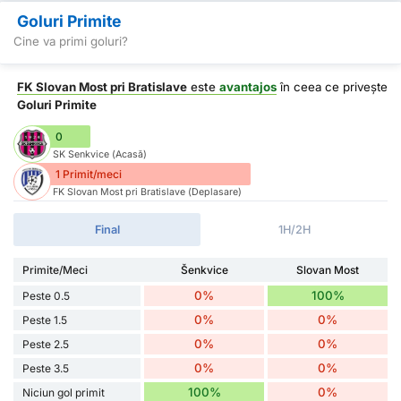
Goluri Primite
Cine va primi goluri?
FK Slovan Most pri Bratislave
este
avantajos
în ceea ce privește
Goluri Primite
0
SK Senkvice (Acasă)
1 Primit/meci
FK Slovan Most pri Bratislave (Deplasare)
Final
1H/2H
Primite/Meci
Šenkvice
Slovan Most
0%
100%
Peste 0.5
0%
0%
Peste 1.5
0%
0%
Peste 2.5
0%
0%
Peste 3.5
100%
0%
Niciun gol primit