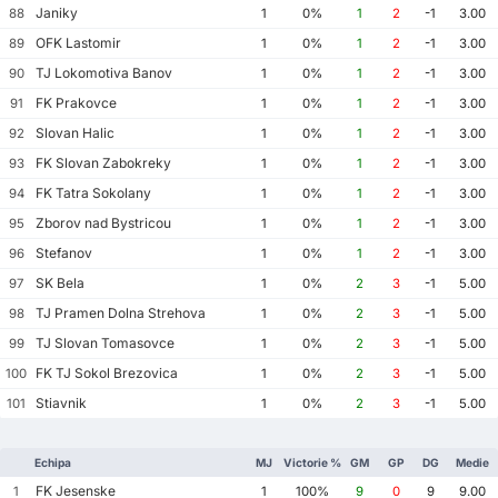
Janiky
88
1
0%
1
2
-1
3.00
OFK Lastomir
89
1
0%
1
2
-1
3.00
TJ Lokomotiva Banov
90
1
0%
1
2
-1
3.00
FK Prakovce
91
1
0%
1
2
-1
3.00
Slovan Halic
92
1
0%
1
2
-1
3.00
FK Slovan Zabokreky
93
1
0%
1
2
-1
3.00
FK Tatra Sokolany
94
1
0%
1
2
-1
3.00
Zborov nad Bystricou
95
1
0%
1
2
-1
3.00
Stefanov
96
1
0%
1
2
-1
3.00
SK Bela
97
1
0%
2
3
-1
5.00
TJ Pramen Dolna Strehova
98
1
0%
2
3
-1
5.00
TJ Slovan Tomasovce
99
1
0%
2
3
-1
5.00
FK TJ Sokol Brezovica
100
1
0%
2
3
-1
5.00
Stiavnik
101
1
0%
2
3
-1
5.00
Echipa
MJ
Victorie %
GM
GP
DG
Medie
FK Jesenske
1
1
100%
9
0
9
9.00