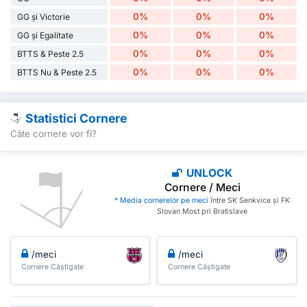
0%
0%
0%
GG și Victorie
0%
0%
0%
GG și Egalitate
0%
0%
0%
BTTS & Peste 2.5
0%
0%
0%
BTTS Nu & Peste 2.5
Statistici Cornere
Câte cornere vor fi?
UNLOCK
Cornere / Meci
* Media cornerelor pe meci
între SK Senkvice și FK
Slovan Most pri Bratislave
/meci
/meci
Cornere Câștigate
Cornere Câștigate