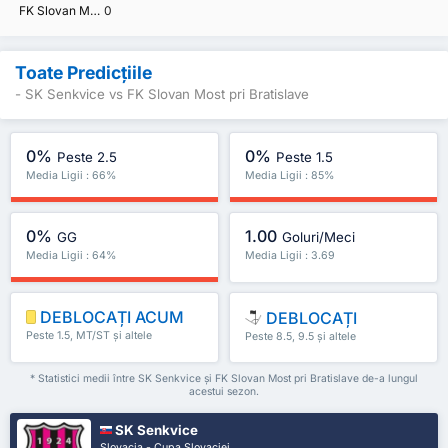
FK Slovan Most pri Bratislave
0
Toate Predicțiile
- SK Senkvice vs FK Slovan Most pri Bratislave
0%
0%
Peste 2.5
Peste 1.5
Media Ligii : 66%
Media Ligii : 85%
0%
1.00
GG
Goluri/Meci
Media Ligii : 64%
Media Ligii : 3.69
DEBLOCAȚI ACUM
DEBLOCAȚI
Peste 1.5, MT/ST și altele
Peste 8.5, 9.5 și altele
* Statistici medii între SK Senkvice și FK Slovan Most pri Bratislave de-a lungul
acestui sezon.
SK Senkvice
Slovacia - Cupa Slovaciei