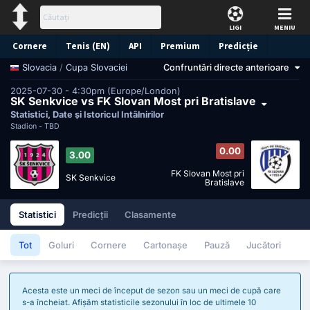
LIGI
MENIU
Cornere
Tenis (EN)
API
Premium
Predicție
/
Cupa Slovaciei
Confruntări directe anterioare
Slovacia
2025-07-30 - 4:30pm (Europe/London)
SK Senkvice vs FK Slovan Most pri Bratislave
Statistici, Date și Istoricul Întâlnirilor
Stadion -
TBD
0.00
3.00
FK Slovan Most pri
SK Senkvice
Bratislave
Statistici
Predicții
Clasamente
Tot
Goluri
Cornere
Cartonașe
Pauză
Jucători
Acesta este un meci de început de sezon sau un meci de cupă care
s-a încheiat. Afișăm statisticile sezonului în loc de ultimele 10