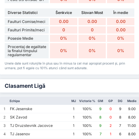
Diverse Statistici
Šenkvice
Slovan Most
În medie
0.00
0.00
0.00
Faulturi Comise/meci
0
0
0.00
Faulturi Primite/meci
0%
0%
0%
Posesie Medie
Procentaj de egalitate
0%
0%
0%
la finalul timpului
regulamentar
Unele date sunt rotunjite în plus sau în minus la cel mai apropiat procent și, prin
urmare, pot fi egale cu 101% atunci când sunt adunate.
Clasament Ligă
Echipa
MJ
Victorie %
GM
GP
DG
Medie
FK Jesenske
1
1
100%
9
0
9
9.00
SK Zavod
2
1
100%
8
0
8
8.00
TJ Druzstevnik Jacovce
3
1
100%
9
2
7
11.00
TJ Jasenov
4
1
100%
7
1
6
8.00