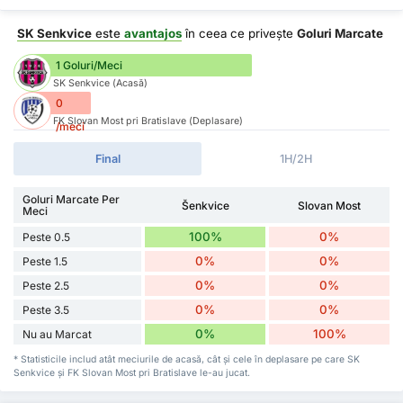
SK Senkvice
este
avantajos
în ceea ce privește
Goluri Marcate
1 Goluri/Meci
SK Senkvice (Acasă)
0
FK Slovan Most pri Bratislave (Deplasare)
/meci
Final
1H/2H
Goluri Marcate Per
Šenkvice
Slovan Most
Meci
100%
0%
Peste 0.5
0%
0%
Peste 1.5
0%
0%
Peste 2.5
0%
0%
Peste 3.5
0%
100%
Nu au Marcat
* Statisticile includ atât meciurile de acasă, cât și cele în deplasare pe care SK
Senkvice și FK Slovan Most pri Bratislave le-au jucat.