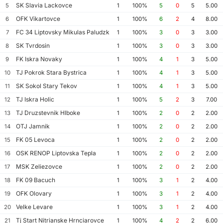
SK Slavia Lackovce
5
1
100%
5
0
5
5.00
OFK Vikartovce
6
1
100%
6
2
4
8.00
FC 34 Liptovsky Mikulas Paludzka
7
1
100%
3
0
3
3.00
SK Tvrdosin
8
1
100%
3
0
3
3.00
FK Iskra Novaky
9
1
100%
4
1
3
5.00
TJ Pokrok Stara Bystrica
10
1
100%
4
1
3
5.00
SK Sokol Stary Tekov
11
1
100%
4
1
3
5.00
TJ Iskra Holic
12
1
100%
5
2
3
7.00
TJ Druzstevnik Hlboke
13
1
100%
2
0
2
2.00
OTJ Jamnik
14
1
100%
2
0
2
2.00
FK 05 Levoca
15
1
100%
2
0
2
2.00
OSK RENOP Liptovska Tepla
16
1
100%
2
0
2
2.00
MSK Zeliezovce
17
1
100%
2
0
2
2.00
FK 09 Bacuch
18
1
100%
3
1
2
4.00
OFK Olovary
19
1
100%
3
1
2
4.00
Velke Levare
20
1
100%
3
1
2
4.00
Tj Start Nitrianske Hrnciarovce
21
1
100%
4
2
2
6.00