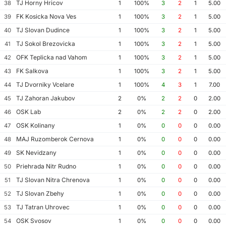
TJ Horny Hricov
38
1
100%
3
2
1
5.00
FK Kosicka Nova Ves
39
1
100%
3
2
1
5.00
TJ Slovan Dudince
40
1
100%
3
2
1
5.00
TJ Sokol Brezovicka
41
1
100%
3
2
1
5.00
OFK Teplicka nad Vahom
42
1
100%
3
2
1
5.00
FK Salkova
43
1
100%
3
2
1
5.00
TJ Dvorniky Vcelare
44
1
100%
4
3
1
7.00
TJ Zahoran Jakubov
45
2
0%
2
2
0
2.00
OSK Lab
46
2
0%
2
2
0
2.00
OSK Kolinany
47
1
0%
0
0
0
0.00
MAJ Ruzomberok Cernova
48
1
0%
0
0
0
0.00
SK Nevidzany
49
1
0%
0
0
0
0.00
Priehrada Nitr Rudno
50
1
0%
0
0
0
0.00
TJ Slovan Nitra Chrenova
51
1
0%
0
0
0
0.00
TJ Slovan Zbehy
52
1
0%
0
0
0
0.00
TJ Tatran Uhrovec
53
1
0%
0
0
0
0.00
OSK Svosov
54
1
0%
0
0
0
0.00