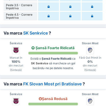
Peste 3.5 - Cornere
Împotriva
Peste 4.5 - Cornere
Împotriva
Va marca
SK Senkvice
?
Šenkvice
Slovan Most
Șansă Foarte Ridicată
Marcat în
Fără Gol Primit în
Există o
Șansă Foarte Ridicată
ca
100%
0%
SK Senkvice
să marcheze un gol
din meciuri
din meciuri
bazându-ne pe datele noastre.
(Sinteză)
(Sinteză)
Va marca
FK Slovan Most pri Bratislave
?
Šenkvice
Slovan Most
Șansă Redusă