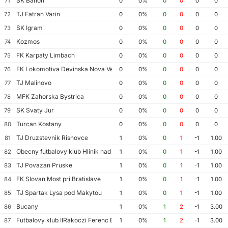
SK Bahon
71
0
0%
0
0
0
0
TJ Fatran Varin
72
0
0%
0
0
0
0
SK Igram
73
0
0%
0
0
0
0
Kozmos
74
0
0%
0
0
0
0
FK Karpaty Limbach
75
0
0%
0
0
0
0
FK Lokomotiva Devinska Nova Ves
76
0
0%
0
0
0
0
TJ Malinovo
77
0
0%
0
0
0
0
MFK Zahorska Bystrica
78
0
0%
0
0
0
0
SK Svaty Jur
79
0
0%
0
0
0
0
Turcan Kostany
80
0
0%
0
0
0
0
TJ Druzstevnik Risnovce
81
1
0%
0
1
-1
1.00
Obecny futbalovy klub Hlinik nad Hronom
82
1
0%
0
1
-1
1.00
TJ Povazan Pruske
83
1
0%
0
1
-1
1.00
FK Slovan Most pri Bratislave
84
1
0%
0
1
-1
1.00
TJ Spartak Lysa pod Makytou
85
1
0%
0
1
-1
1.00
Bucany
86
1
0%
1
2
-1
3.00
Futbalovy klub IIRakoczi Ferenc Borsa
87
1
0%
1
2
-1
3.00