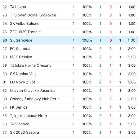
TJ Lovca
22
1
100%
1
0
1
1.00
Tj Slovan Dolne Kockovce
23
1
100%
1
0
1
1.00
SK Velke Zaluzie
24
1
100%
1
0
1
1.00
ZFC 1939 Trencin
25
1
100%
1
0
1
1.00
SK Senkvice
26
1
100%
1
0
1
1.00
FC Komoca
27
1
100%
2
1
1
3.00
MFK Gelnica
28
1
100%
2
1
1
3.00
TJ Iskra Horne Oresany
29
1
100%
2
1
1
3.00
SK Nacina Ves
30
1
100%
2
1
1
3.00
FC Novy Zivot
31
1
100%
2
1
1
3.00
Oravan Oravska Jasenica
32
1
100%
2
1
1
3.00
Obecny futbalovy klub Perin
33
1
100%
2
1
1
3.00
FK Senica
34
1
100%
2
1
1
3.00
Tj Internacional Hran
35
1
100%
2
1
1
3.00
TJ Visnove
36
1
100%
2
1
1
3.00
SK 2020 Sasova
37
1
100%
2
1
1
3.00