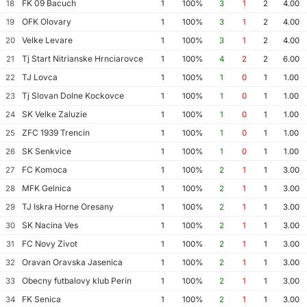
FK 09 Bacuch
18
1
100%
3
1
2
4.00
OFK Olovary
19
1
100%
3
1
2
4.00
Velke Levare
20
1
100%
3
1
2
4.00
Tj Start Nitrianske Hrnciarovce
21
1
100%
4
2
2
6.00
TJ Lovca
22
1
100%
1
0
1
1.00
Tj Slovan Dolne Kockovce
23
1
100%
1
0
1
1.00
SK Velke Zaluzie
24
1
100%
1
0
1
1.00
ZFC 1939 Trencin
25
1
100%
1
0
1
1.00
SK Senkvice
26
1
100%
1
0
1
1.00
FC Komoca
27
1
100%
2
1
1
3.00
MFK Gelnica
28
1
100%
2
1
1
3.00
TJ Iskra Horne Oresany
29
1
100%
2
1
1
3.00
SK Nacina Ves
30
1
100%
2
1
1
3.00
FC Novy Zivot
31
1
100%
2
1
1
3.00
Oravan Oravska Jasenica
32
1
100%
2
1
1
3.00
Obecny futbalovy klub Perin
33
1
100%
2
1
1
3.00
FK Senica
34
1
100%
2
1
1
3.00