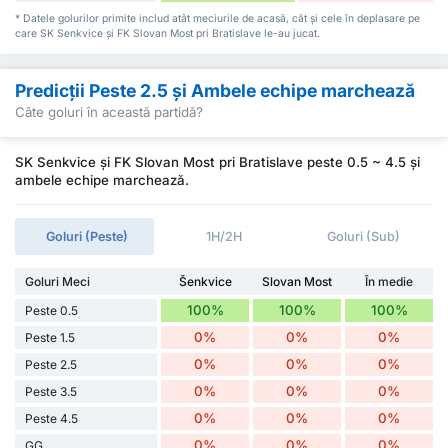
* Datele golurilor primite includ atât meciurile de acasă, cât și cele în deplasare pe
care SK Senkvice și FK Slovan Most pri Bratislave le-au jucat.
Predicții Peste 2.5 și Ambele echipe marchează
Câte goluri în această partidă?
SK Senkvice și FK Slovan Most pri Bratislave peste 0.5 ~ 4.5 și
ambele echipe marchează.
Goluri (Peste)
1H/2H
Goluri (Sub)
Goluri Meci
Šenkvice
Slovan Most
În medie
100%
100%
100%
Peste 0.5
0%
0%
0%
Peste 1.5
0%
0%
0%
Peste 2.5
0%
0%
0%
Peste 3.5
0%
0%
0%
Peste 4.5
0%
0%
0%
GG