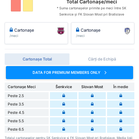
Total Cartonașe/meci
* Suma cartonașelor primite pe meci între SK
Senkvice și FK Slovan Most pri Bratislave
Cartonașe
Cartonașe
/meci
/meci
Cartonașe Total
Cărți de Echipă
DATA FOR PREMIUM MEMBERS ONLY
Cartonașe Meci
Šenkvice
Slovan Most
În medie
Peste 2.5
Peste 3.5
Peste 4.5
Peste 5.5
Peste 6.5
Totalul cartonașelor pentru SK Senkvice și FK Slovan Most pri Bratislave. Media ligii