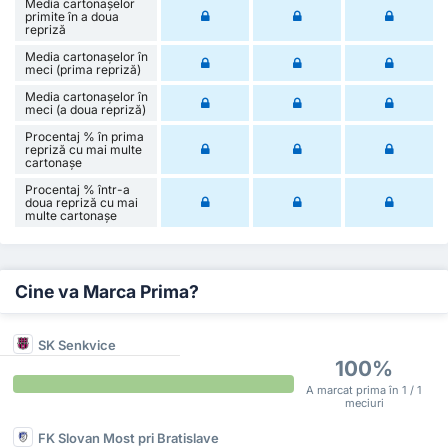
Media cartonașelor
primite în a doua
repriză
Media cartonașelor în
meci (prima repriză)
Media cartonașelor în
meci (a doua repriză)
Procentaj % în prima
repriză cu mai multe
cartonașe
Procentaj % într-a
doua repriză cu mai
multe cartonașe
Cine va Marca Prima?
SK Senkvice
100%
A marcat prima în 1 / 1
meciuri
FK Slovan Most pri Bratislave