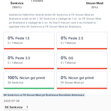
1 Victorii
Šenkvice
Slovan Most
(100%)
(0%)
Statisticile întâlnirilor directe dintre SK Senkvice și FK Slovan Most pri
Bratislave arată că din 1, SK Senkvice a câștigat de 1 ori, iar FK Slovan Most
pri Bratislave a câștigat de 0 ori. Au fost 0 meciuri care s-au încheiat la
egalitate între SK Senkvice și FK Slovan Most pri Bratislave.
0%
0%
Peste 1.5
Peste 2.5
0 / 1 Meciuri
0 / 1 Meciuri
0%
0%
Peste 3.5
GG
0 / 1 Meciuri
0 / 1 Meciuri
100%
0%
Niciun gol primit
Niciun gol primit
SK Senkvice
FK Slovan Most pri
Bratislave
SK Senkvice vs FK Slovan Most pri Bratislave Rezultate Anterioare
2025-07-26
SK Senkvice
1