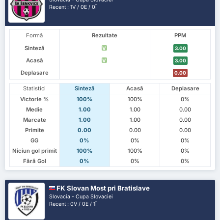
Recent : 1V / 0E / 0Î
Formă
Rezultate
PPM
Sinteză
V
3.00
Acasă
V
3.00
Deplasare
0.00
Statistici
Sinteză
Acasă
Deplasare
Victorie %
100%
100%
0%
Medie
1.00
1.00
0.00
Marcate
1.00
1.00
0.00
Primite
0.00
0.00
0.00
GG
0%
0%
0%
Niciun gol primit
100%
100%
0%
Fără Gol
0%
0%
0%
FK Slovan Most pri Bratislave
Slovacia - Cupa Slovaciei
Recent : 0V / 0E / 1Î