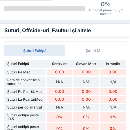
0%
A marcat prima în 0 / 1
meciuri
Șuturi, Offside-uri, Faulturi și altele
Șuturi Echipă
Șuturi Meci
Șuturi Echipă
Šenkvice
Slovan Most
În medie
0.00
0.00
0.00
Șuturi Pe Meci
Rata de conversie a
N/A
N/A
N/A
șuturilor
0.00
0.00
0.00
Șuturi Pe Poartă/Meci
0.00
0.00
0.00
Șuturi La Poartă/Meci
N/A
N/A
N/A
Șuturi per gol marcat
Șuturi echipă peste
0%
0%
0%
10.5
Șuturi echipă peste
0%
0%
0%