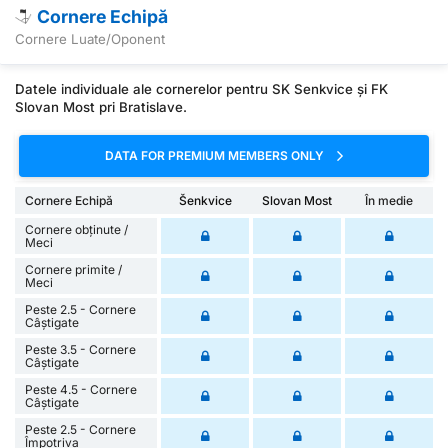
Cornere Echipă
Cornere Luate/Oponent
Datele individuale ale cornerelor pentru SK Senkvice și FK
Slovan Most pri Bratislave.
DATA FOR PREMIUM MEMBERS ONLY
Cornere Echipă
Šenkvice
Slovan Most
În medie
Cornere obținute /
Meci
Cornere primite /
Meci
Peste 2.5 - Cornere
Câștigate
Peste 3.5 - Cornere
Câștigate
Peste 4.5 - Cornere
Câștigate
Peste 2.5 - Cornere
Împotriva