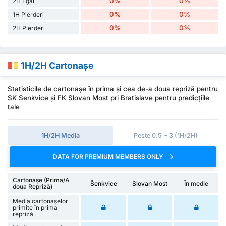
0%
0%
2H Egal
0%
0%
1H Pierderi
0%
0%
2H Pierderi
1H/2H Cartonașe
Statisticile de cartonașe în prima și cea de-a doua repriză pentru
SK Senkvice și FK Slovan Most pri Bratislave pentru predicțiile
tale
1H/2H Media
Peste 0.5 ~ 3 (1H/2H)
DATA FOR PREMIUM MEMBERS ONLY
Cartonașe (Prima/A
Šenkvice
Slovan Most
În medie
doua Repriză)
Media cartonașelor
primite în prima
repriză