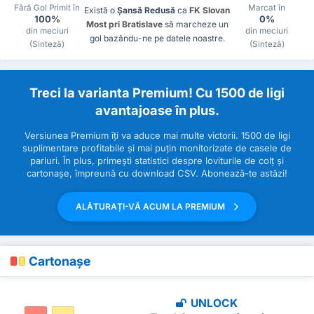
Fără Gol Primit în
Marcat în
Există o
Șansă Redusă
ca
FK Slovan
100%
0%
Most pri Bratislave
să marcheze un
din meciuri
din meciuri
gol bazându-ne pe datele noastre.
(Sinteză)
(Sinteză)
Treci la varianta Premium! Cu 1500 de ligi
avantajoase în plus.
Versiunea Premium îți va aduce mai multe victorii. 1500 de ligi
suplimentare profitabile și mai puțin monitorizate de casele de
pariuri. În plus, primești statistici despre loviturile de colț și
cartonașe, împreună cu download CSV. Abonează-te astăzi!
ALĂTURAȚI-VĂ ACUM LA PREMIUM
Cartonașe
UNLOCK