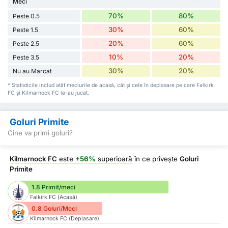
Meci
70%
80%
Peste 0.5
30%
60%
Peste 1.5
20%
60%
Peste 2.5
10%
20%
Peste 3.5
30%
20%
Nu au Marcat
* Statisticile includ atât meciurile de acasă, cât și cele în deplasare pe care Falkirk
FC și Kilmarnock FC le-au jucat.
Goluri Primite
Cine va primi goluri?
Kilmarnock FC
este
+56%
superioară
în ce privește
Goluri
Primite
1.8 Primit/meci
Falkirk FC (Acasă)
0.8 Goluri/Meci
Kilmarnock FC (Deplasare)