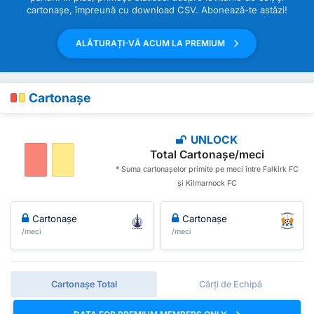
cartonașe, împreună cu download CSV. Abonează-te astăzi!
ALĂTURAȚI-VĂ ACUM LA PREMIUM
Cartonașe
UNLOCK
Total Cartonașe/meci
* Suma cartonașelor primite pe meci între Falkirk FC
și Kilmarnock FC
Cartonașe
Cartonașe
/meci
/meci
Cartonașe Total
Cărți de Echipă