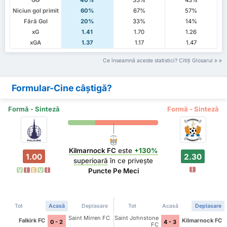
GG
40%
33%
43%
Niciun gol primit
60%
67%
57%
Fără Gol
20%
33%
14%
xG
1.41
1.70
1.26
xGA
1.37
1.17
1.47
Ce înseamnă aceste statistici? Citiți Glosarul
Formular-Cine câștigă?
Formă - Sinteză
Formă - Sinteză
Kilmarnock FC
este
+130%
1.00
2.30
superioară
în ce privește
Î
Puncte Pe Meci
V
Î
E
V
Î
Tot
Acasă
Deplasare
Tot
Acasă
Deplasare
Saint Mirren FC
Saint Johnstone
Falkirk FC
Kilmarnock FC
0 - 2
4 - 3
FC