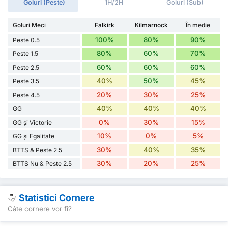
Goluri (Peste)
1H/2H
Goluri (Sub)
Goluri Meci
Falkirk
Kilmarnock
În medie
100%
80%
90%
Peste 0.5
80%
60%
70%
Peste 1.5
60%
60%
60%
Peste 2.5
40%
50%
45%
Peste 3.5
20%
30%
25%
Peste 4.5
40%
40%
40%
GG
0%
30%
15%
GG și Victorie
10%
0%
5%
GG și Egalitate
30%
40%
35%
BTTS & Peste 2.5
30%
20%
25%
BTTS Nu & Peste 2.5
Statistici Cornere
Câte cornere vor fi?