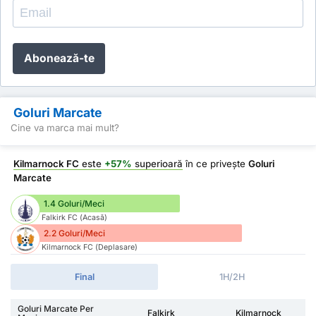
Abonează-te
Goluri Marcate
Cine va marca mai mult?
Kilmarnock FC
este
+57%
superioară
în ce privește
Goluri
Marcate
1.4 Goluri/Meci
Falkirk FC (Acasă)
2.2 Goluri/Meci
Kilmarnock FC (Deplasare)
Final
1H/2H
Goluri Marcate Per
Falkirk
Kilmarnock