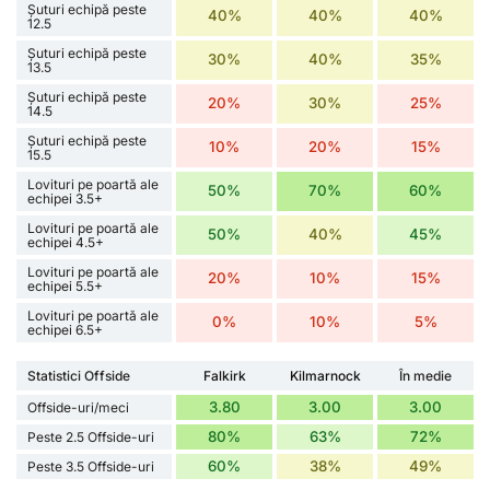
Șuturi echipă peste
40%
40%
40%
12.5
Șuturi echipă peste
30%
40%
35%
13.5
Șuturi echipă peste
20%
30%
25%
14.5
Șuturi echipă peste
10%
20%
15%
15.5
Lovituri pe poartă ale
50%
70%
60%
echipei 3.5+
Lovituri pe poartă ale
50%
40%
45%
echipei 4.5+
Lovituri pe poartă ale
20%
10%
15%
echipei 5.5+
Lovituri pe poartă ale
0%
10%
5%
echipei 6.5+
Statistici Offside
Falkirk
Kilmarnock
În medie
3.80
3.00
3.00
Offside-uri/meci
80%
63%
72%
Peste 2.5 Offside-uri
60%
38%
49%
Peste 3.5 Offside-uri