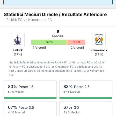
Statistici Meciuri Directe / Rezultate Anterioare
- Falkirk FC vs Kilmarnock FC
6
Meciuri
67%
0%
33%
4 Victorii
2 Victorii
Falkirk
Kilmarnock
(67%)
(33%)
Statisticile întâlnirilor directe dintre Falkirk FC și Kilmarnock FC arată că din
6, Falkirk FC a câștigat de 4 ori, iar Kilmarnock FC a câștigat de 2 ori. Au
fost 0 meciuri care s-au încheiat la egalitate între Falkirk FC și Kilmarnock
FC.
83%
83%
Peste 1.5
Peste 2.5
5 / 6 Meciuri
5 / 6 Meciuri
67%
67%
Peste 3.5
GG
4 / 6 Meciuri
4 / 6 Meciuri