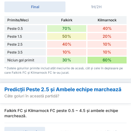
Final
1H/2H
Primite/Meci
Falkirk
Kilmarnock
70%
40%
Peste 0.5
50%
20%
Peste 1.5
40%
10%
Peste 2.5
10%
10%
Peste 3.5
30%
60%
Niciun gol primit
* Datele golurilor primite includ atât meciurile de acasă, cât și cele în deplasare pe
care Falkirk FC și Kilmarnock FC le-au jucat.
Predicții Peste 2.5 și Ambele echipe marchează
Câte goluri în această partidă?
Falkirk FC și Kilmarnock FC peste 0.5 ~ 4.5 și ambele echipe
marchează.