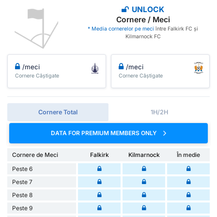
UNLOCK
Cornere / Meci
* Media cornerelor pe meci
între Falkirk FC și
Kilmarnock FC
/meci
/meci
Cornere Câștigate
Cornere Câștigate
Cornere Total
1H/2H
DATA FOR PREMIUM MEMBERS ONLY
Cornere de Meci
Falkirk
Kilmarnock
În medie
Peste 6
Peste 7
Peste 8
Peste 9