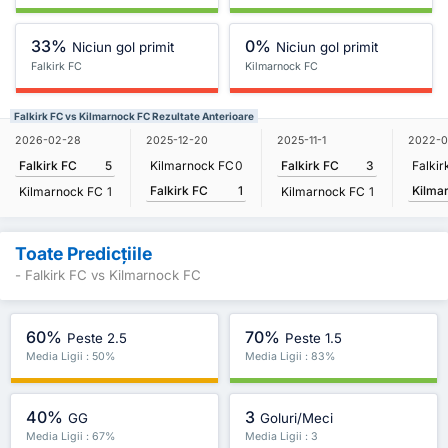
33%
0%
Niciun gol primit
Niciun gol primit
Falkirk FC
Kilmarnock FC
Falkirk FC vs Kilmarnock FC Rezultate Anterioare
2026-02-28
2025-12-20
2025-11-1
2022-0
Falkirk FC
5
Kilmarnock FC
0
Falkirk FC
3
Falkir
Falkirk FC
1
Kilma
Kilmarnock FC
1
Kilmarnock FC
1
Toate Predicțiile
- Falkirk FC vs Kilmarnock FC
60%
70%
Peste 2.5
Peste 1.5
Media Ligii : 50%
Media Ligii : 83%
40%
3
GG
Goluri/Meci
Media Ligii : 67%
Media Ligii : 3