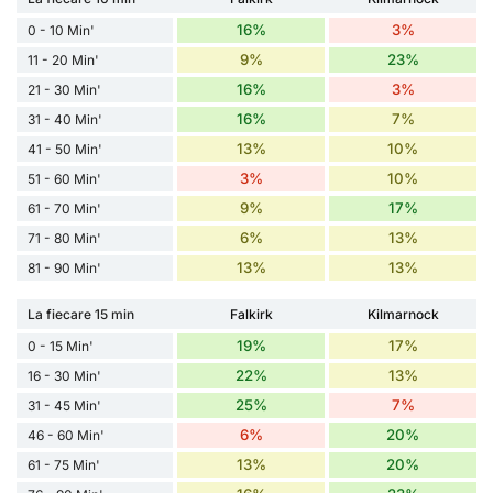
16%
3%
0 - 10 Min'
9%
23%
11 - 20 Min'
16%
3%
21 - 30 Min'
16%
7%
31 - 40 Min'
13%
10%
41 - 50 Min'
3%
10%
51 - 60 Min'
9%
17%
61 - 70 Min'
6%
13%
71 - 80 Min'
13%
13%
81 - 90 Min'
La fiecare 15 min
Falkirk
Kilmarnock
19%
17%
0 - 15 Min'
22%
13%
16 - 30 Min'
25%
7%
31 - 45 Min'
6%
20%
46 - 60 Min'
13%
20%
61 - 75 Min'