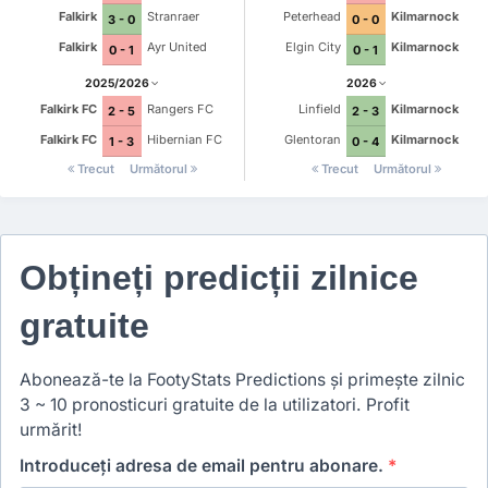
Falkirk
Stranraer
Peterhead
Kilmarnock
3 - 0
0 - 0
Falkirk
Ayr United
Elgin City
Kilmarnock
0 - 1
0 - 1
2025/2026
2026
Falkirk FC
Rangers FC
Linfield
Kilmarnock
2 - 5
2 - 3
Falkirk FC
Hibernian FC
Glentoran
Kilmarnock
1 - 3
0 - 4
Trecut
Următorul
Trecut
Următorul
Obțineți predicții zilnice
gratuite
Abonează-te la FootyStats Predictions și primește zilnic
3 ~ 10 pronosticuri gratuite de la utilizatori. Profit
urmărit!
Introduceți adresa de email pentru abonare.
*