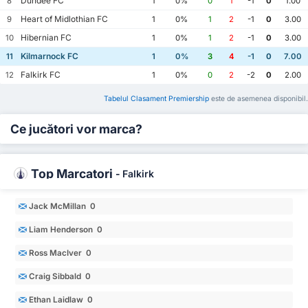
Dundee FC
8
1
0%
0
1
-1
0
1.00
Heart of Midlothian FC
9
1
0%
1
2
-1
0
3.00
Hibernian FC
10
1
0%
1
2
-1
0
3.00
Kilmarnock FC
11
1
0%
3
4
-1
0
7.00
Falkirk FC
12
1
0%
0
2
-2
0
2.00
Tabelul Clasament Premiership
este de asemenea disponibil.
Ce jucători vor marca?
Top Marcatori
-
Falkirk
Jack McMillan 0
Liam Henderson 0
Ross MacIver 0
Craig Sibbald 0
Ethan Laidlaw 0