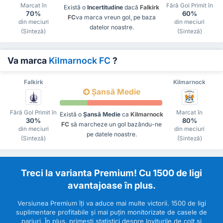
Marcat în
Fără Gol Primit în
Există o
Incertitudine
dacă
Falkirk
70%
60%
FC
va marca vreun gol, pe baza
din meciuri
din meciuri
datelor noastre.
(Sinteză)
(Sinteză)
Va marca
Kilmarnock FC
?
Falkirk
Kilmarnock
Șansă Medie
Fără Gol Primit în
Marcat în
Există o
Șansă Medie
ca
Kilmarnock
30%
80%
FC
să marcheze un gol bazându-ne
din meciuri
din meciuri
pe datele noastre.
(Sinteză)
(Sinteză)
Treci la varianta Premium! Cu 1500 de ligi
avantajoase în plus.
Versiunea Premium îți va aduce mai multe victorii. 1500 de ligi
suplimentare profitabile și mai puțin monitorizate de casele de
pariuri. În plus, primești statistici despre loviturile de colț și