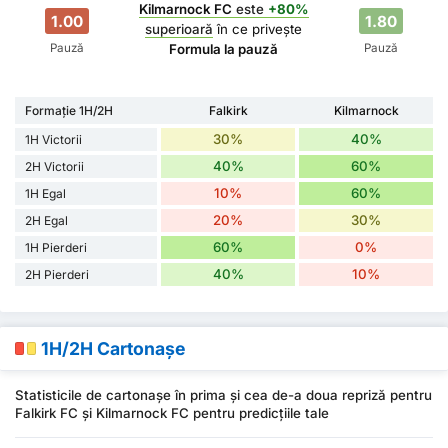
Kilmarnock FC
este
+80%
1.00
1.80
superioară
în ce privește
Pauză
Pauză
Formula la pauză
Formație 1H/2H
Falkirk
Kilmarnock
30%
40%
1H Victorii
40%
60%
2H Victorii
10%
60%
1H Egal
20%
30%
2H Egal
60%
0%
1H Pierderi
40%
10%
2H Pierderi
1H/2H Cartonașe
Statisticile de cartonașe în prima și cea de-a doua repriză pentru
Falkirk FC și Kilmarnock FC pentru predicțiile tale