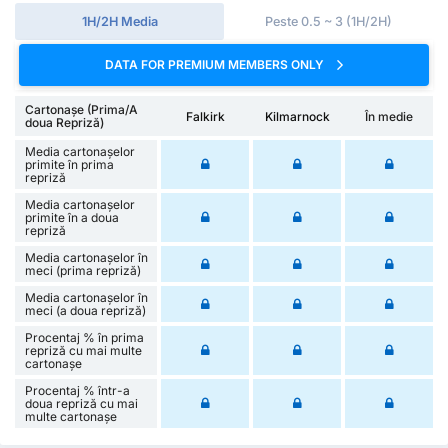
1H/2H Media
Peste 0.5 ~ 3 (1H/2H)
DATA FOR PREMIUM MEMBERS ONLY
Cartonașe (Prima/A
Falkirk
Kilmarnock
În medie
doua Repriză)
Media cartonașelor
primite în prima
repriză
Media cartonașelor
primite în a doua
repriză
Media cartonașelor în
meci (prima repriză)
Media cartonașelor în
meci (a doua repriză)
Procentaj % în prima
repriză cu mai multe
cartonașe
Procentaj % într-a
doua repriză cu mai
multe cartonașe