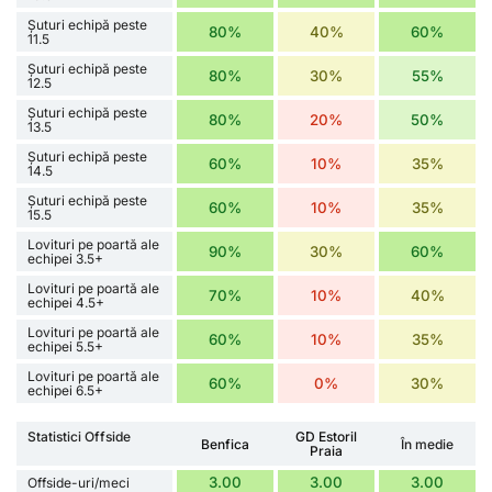
Șuturi echipă peste
80%
40%
60%
11.5
Șuturi echipă peste
80%
30%
55%
12.5
Șuturi echipă peste
80%
20%
50%
13.5
Șuturi echipă peste
60%
10%
35%
14.5
Șuturi echipă peste
60%
10%
35%
15.5
Lovituri pe poartă ale
90%
30%
60%
echipei 3.5+
Lovituri pe poartă ale
70%
10%
40%
echipei 4.5+
Lovituri pe poartă ale
60%
10%
35%
echipei 5.5+
Lovituri pe poartă ale
60%
0%
30%
echipei 6.5+
Statistici Offside
GD Estoril
Benfica
În medie
Praia
3.00
3.00
3.00
Offside-uri/meci