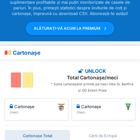
suplimentare profitabile și mai puțin monitorizate de casele de
pariuri. În plus, primești statistici despre loviturile de colț și
cartonașe, împreună cu download CSV. Abonează-te astăzi!
ALĂTURAȚI-VĂ ACUM LA PREMIUM
Cartonașe
UNLOCK
Total Cartonașe/meci
* Suma cartonașelor primite pe meci între SL Benfica
și GD Estoril Praia
Cartonașe
Cartonașe
/meci
/meci
Cartonașe Total
Cărți de Echipă