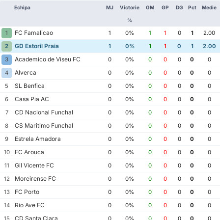
Echipa
MJ
Victorie
GM
GP
DG
Pct
Medie
%
FC Famalicao
1
1
0%
1
1
0
1
2.00
GD Estoril Praia
2
1
0%
1
1
0
1
2.00
Academico de Viseu FC
3
0
0%
0
0
0
0
0
Alverca
4
0
0%
0
0
0
0
0
SL Benfica
5
0
0%
0
0
0
0
0
Casa Pia AC
6
0
0%
0
0
0
0
0
CD Nacional Funchal
7
0
0%
0
0
0
0
0
CS Maritimo Funchal
8
0
0%
0
0
0
0
0
Estrela Amadora
9
0
0%
0
0
0
0
0
FC Arouca
10
0
0%
0
0
0
0
0
Gil Vicente FC
11
0
0%
0
0
0
0
0
Moreirense FC
12
0
0%
0
0
0
0
0
FC Porto
13
0
0%
0
0
0
0
0
Rio Ave FC
14
0
0%
0
0
0
0
0
CD Santa Clara
15
0
0%
0
0
0
0
0