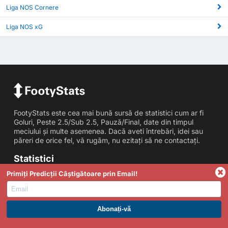
Liga NOS Cornere
Liga NOS xG
FootyStats este cea mai bună sursă de statistici cum ar fi
Goluri, Peste 2.5/Sub 2.5, Pauză/Final, date din timpul
meciului și multe asemenea. Dacă aveti întrebări, idei sau
păreri de orice fel, vă rugăm, nu ezitați să ne contactați.
Statistici
Primiți Predicții Câștigătoare prin Email!
Peste/Sub Goluri
Statistici GG
ABONAȚI-VĂ LA PREMIUM. PROFITAȚI ACUM.
Statistici Cornere