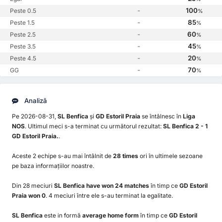
-
100
Peste 0.5
%
-
85
Peste 1.5
%
-
60
Peste 2.5
%
-
45
Peste 3.5
%
-
20
Peste 4.5
%
-
70
GG
%
Analiză
Pe 2026-08-31,
SL Benfica
și
GD Estoril Praia
se întâlnesc în
Liga
NOS
. Ultimul meci s-a terminat cu următorul rezultat:
SL Benfica 2 - 1
GD Estoril Praia.
.
Aceste 2 echipe s-au mai întâlnit de
28 times
ori în ultimele sezoane
pe baza informațiilor noastre.
Din 28 meciuri
SL Benfica have won 24 matches
în timp ce
GD Estoril
Praia won 0
. 4 meciuri între ele s-au terminat la egalitate.
SL Benfica
este in formă
average home form
în timp ce
GD Estoril