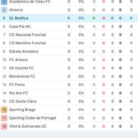
Academico de Viseu FC
3
0
0%
0
0
0
0
0
Alverca
4
0
0%
0
0
0
0
0
SL Benfica
5
0
0%
0
0
0
0
0
Casa Pia AC
6
0
0%
0
0
0
0
0
CD Nacional Funchal
7
0
0%
0
0
0
0
0
CS Maritimo Funchal
8
0
0%
0
0
0
0
0
Estrela Amadora
9
0
0%
0
0
0
0
0
FC Arouca
10
0
0%
0
0
0
0
0
Gil Vicente FC
11
0
0%
0
0
0
0
0
Moreirense FC
12
0
0%
0
0
0
0
0
FC Porto
13
0
0%
0
0
0
0
0
Rio Ave FC
14
0
0%
0
0
0
0
0
CD Santa Clara
15
0
0%
0
0
0
0
0
Sporting Braga
16
0
0%
0
0
0
0
0
Sporting Clube de Portugal
17
0
0%
0
0
0
0
0
Vitoria Guimaraes SC
18
0
0%
0
0
0
0
0