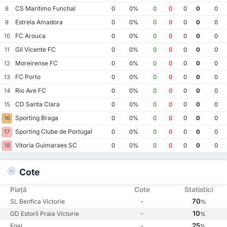
CS Maritimo Funchal
8
0
0%
0
0
0
0
0
Estrela Amadora
9
0
0%
0
0
0
0
0
FC Arouca
10
0
0%
0
0
0
0
0
Gil Vicente FC
11
0
0%
0
0
0
0
0
Moreirense FC
12
0
0%
0
0
0
0
0
FC Porto
13
0
0%
0
0
0
0
0
Rio Ave FC
14
0
0%
0
0
0
0
0
CD Santa Clara
15
0
0%
0
0
0
0
0
Sporting Braga
16
0
0%
0
0
0
0
0
Sporting Clube de Portugal
17
0
0%
0
0
0
0
0
Vitoria Guimaraes SC
18
0
0%
0
0
0
0
0
Cote
Piață
Cote
Statistici
-
70
SL Benfica Victorie
%
-
10
GD Estoril Praia Victorie
%
-
25
Egal
%