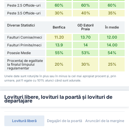
60%
60%
60%
Peste 2.5 Offside-uri
30%
40%
35%
Peste 3.5 Offside-uri
Diverse Statistici
GD Estoril
Benfica
În medie
Praia
11.20
13.70
12.00
Faulturi Comise/meci
13.9
14
14.00
Faulturi Primite/meci
55%
53%
54%
Posesie Medie
Procentaj de egalitate
20%
30%
25%
la finalul timpului
regulamentar
Unele date sunt rotunjite în plus sau în minus la cel mai apropiat procent și, prin
urmare, pot fi egale cu 101% atunci când sunt adunate.
Lovituri libere, lovituri la poartă și lovituri de
departajare
Lovitură liberă
Degajări de la poartă
Aruncări de la margine