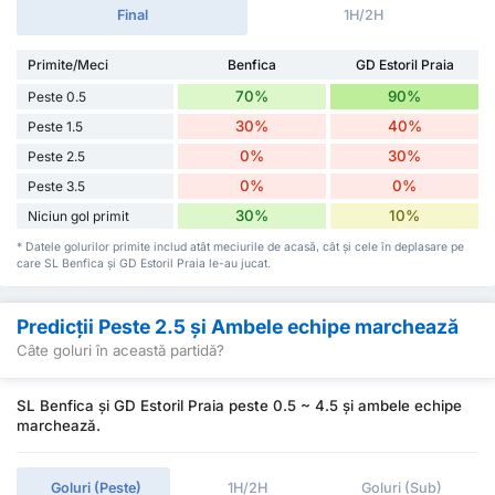
Final
1H/2H
Primite/Meci
Benfica
GD Estoril Praia
70%
90%
Peste 0.5
30%
40%
Peste 1.5
0%
30%
Peste 2.5
0%
0%
Peste 3.5
30%
10%
Niciun gol primit
* Datele golurilor primite includ atât meciurile de acasă, cât și cele în deplasare pe
care SL Benfica și GD Estoril Praia le-au jucat.
Predicții Peste 2.5 și Ambele echipe marchează
Câte goluri în această partidă?
SL Benfica și GD Estoril Praia peste 0.5 ~ 4.5 și ambele echipe
marchează.
Goluri (Peste)
1H/2H
Goluri (Sub)