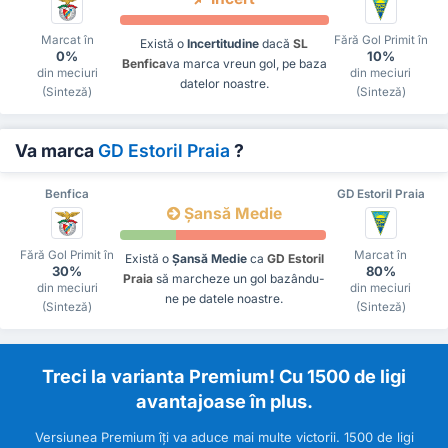
Marcat în
Fără Gol Primit în
Există o
Incertitudine
dacă
SL
0%
10%
Benfica
va marca vreun gol, pe baza
din meciuri
din meciuri
datelor noastre.
(Sinteză)
(Sinteză)
Va marca
GD Estoril Praia
?
Benfica
GD Estoril Praia
Șansă Medie
Fără Gol Primit în
Marcat în
Există o
Șansă Medie
ca
GD Estoril
30%
80%
Praia
să marcheze un gol bazându-
din meciuri
din meciuri
ne pe datele noastre.
(Sinteză)
(Sinteză)
Treci la varianta Premium! Cu 1500 de ligi
avantajoase în plus.
Versiunea Premium îți va aduce mai multe victorii. 1500 de ligi