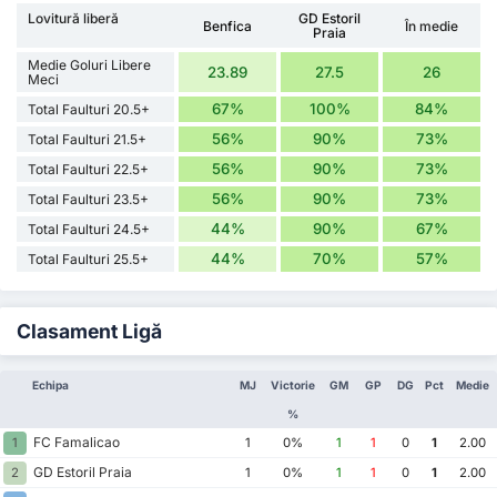
Lovitură liberă
GD Estoril
Benfica
În medie
Praia
Medie Goluri Libere
23.89
27.5
26
Meci
67%
100%
84%
Total Faulturi 20.5+
56%
90%
73%
Total Faulturi 21.5+
56%
90%
73%
Total Faulturi 22.5+
56%
90%
73%
Total Faulturi 23.5+
44%
90%
67%
Total Faulturi 24.5+
44%
70%
57%
Total Faulturi 25.5+
Clasament Ligă
Echipa
MJ
Victorie
GM
GP
DG
Pct
Medie
%
FC Famalicao
1
1
0%
1
1
0
1
2.00
GD Estoril Praia
2
1
0%
1
1
0
1
2.00