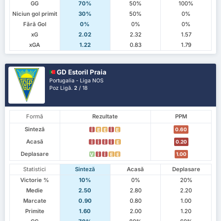
GG
70%
50%
100%
Niciun gol primit
30%
50%
0%
Fără Gol
0%
0%
0%
xG
2.02
2.32
1.57
xGA
1.22
0.83
1.79
GD Estoril Praia
Portugalia - Liga NOS
Poz Ligă.
2
/ 18
Formă
Rezultate
PPM
Sinteză
0.60
Î
E
E
Î
E
Acasă
0.20
Î
Î
Î
Î
E
Deplasare
1.00
V
Î
Î
E
E
Statistici
Sinteză
Acasă
Deplasare
Victorie %
10%
0%
20%
Medie
2.50
2.80
2.20
Marcate
0.90
0.80
1.00
Primite
1.60
2.00
1.20