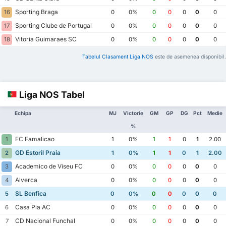
Sporting Braga
16
0
0%
0
0
0
0
0
Sporting Clube de Portugal
17
0
0%
0
0
0
0
0
Vitoria Guimaraes SC
18
0
0%
0
0
0
0
0
Tabelul Clasament Liga NOS
este de asemenea disponibil.
Liga NOS Tabel
Echipa
MJ
Victorie
GM
GP
DG
Pct
Medie
%
FC Famalicao
1
1
0%
1
1
0
1
2.00
GD Estoril Praia
2
1
0%
1
1
0
1
2.00
Academico de Viseu FC
3
0
0%
0
0
0
0
0
Alverca
4
0
0%
0
0
0
0
0
SL Benfica
5
0
0%
0
0
0
0
0
Casa Pia AC
6
0
0%
0
0
0
0
0
CD Nacional Funchal
7
0
0%
0
0
0
0
0