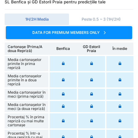
SL Benfica și GD Estoril Praia pentru predicțiile tale
1H/2H Media
Peste 0.5 ~ 3 (1H/2H)
DATA FOR PREMIUM MEMBERS ONLY
Cartonașe (Prima/A
GD Estoril
Benfica
În medie
doua Repriză)
Praia
Media cartonașelor
primite în prima
repriză
Media cartonașelor
primite în a doua
repriză
Media cartonașelor în
meci (prima repriză)
Media cartonașelor în
meci (a doua repriză)
Procentaj % în prima
repriză cu mai multe
cartonașe
Procentaj % într-a
doua repriză cu mai