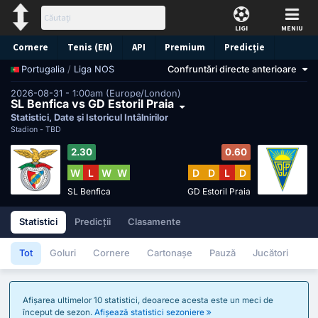
LIGI
MENIU
Cornere
Tenis (EN)
API
Premium
Predicție
/
Liga NOS
Confruntări directe anterioare
Portugalia
2026-08-31 - 1:00am (Europe/London)
SL Benfica vs GD Estoril Praia
Statistici, Date și Istoricul Întâlnirilor
Stadion -
TBD
2.30
0.60
W
L
W
W
D
D
L
D
SL Benfica
GD Estoril Praia
Statistici
Predicții
Clasamente
Tot
Goluri
Cornere
Cartonașe
Pauză
Jucători
Afișarea ultimelor 10 statistici, deoarece acesta este un meci de
început de sezon.
Afișează statistici sezoniere