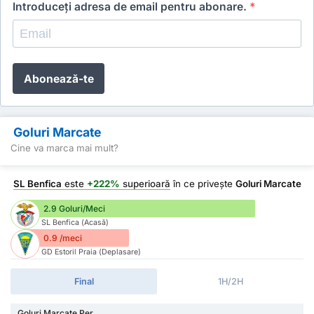
Introduceți adresa de email pentru abonare.
*
Abonează-te
Goluri Marcate
Cine va marca mai mult?
SL Benfica
este
+222%
superioară
în ce privește
Goluri Marcate
2.9 Goluri/Meci
SL Benfica (Acasă)
0.9 /meci
GD Estoril Praia (Deplasare)
Final
1H/2H
Goluri Marcate Per