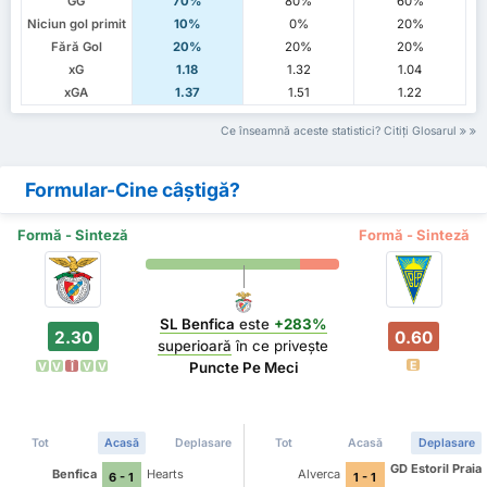
GG
70%
80%
60%
Niciun gol primit
10%
0%
20%
Fără Gol
20%
20%
20%
xG
1.18
1.32
1.04
xGA
1.37
1.51
1.22
Ce înseamnă aceste statistici? Citiți Glosarul
Formular-Cine câștigă?
Formă - Sinteză
Formă - Sinteză
SL Benfica
este
+283%
2.30
0.60
superioară
în ce privește
E
Puncte Pe Meci
V
V
Î
V
V
Tot
Acasă
Deplasare
Tot
Acasă
Deplasare
GD Estoril Praia
Benfica
Hearts
Alverca
6 - 1
1 - 1