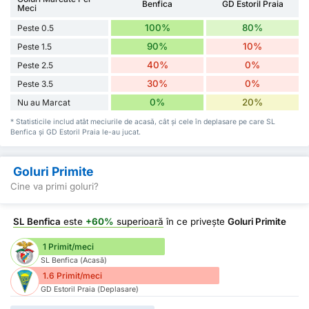
Benfica
GD Estoril Praia
Meci
100%
80%
Peste 0.5
90%
10%
Peste 1.5
40%
0%
Peste 2.5
30%
0%
Peste 3.5
0%
20%
Nu au Marcat
* Statisticile includ atât meciurile de acasă, cât și cele în deplasare pe care SL
Benfica și GD Estoril Praia le-au jucat.
Goluri Primite
Cine va primi goluri?
SL Benfica
este
+60%
superioară
în ce privește
Goluri Primite
1 Primit/meci
SL Benfica (Acasă)
1.6 Primit/meci
GD Estoril Praia (Deplasare)