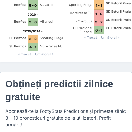
GD Estoril Praia
Benfica
St. Gallen
Sporting Braga
5 - 0
1 - 1
GD Estoril Praia
Moreirense FC
1 - 0
2026
GD Estoril Praia
FC Arouca
Benfica
Villarreal
3 - 2
2 - 0
CD Nacional
GD Estoril Praia
0 - 1
2025/2026
Funchal
Trecut
Următorul
SL Benfica
Sporting Braga
2 - 2
SL Benfica
Moreirense FC
4 - 1
Trecut
Următorul
Obțineți predicții zilnice
gratuite
Abonează-te la FootyStats Predictions și primește zilnic
3 ~ 10 pronosticuri gratuite de la utilizatori. Profit
urmărit!