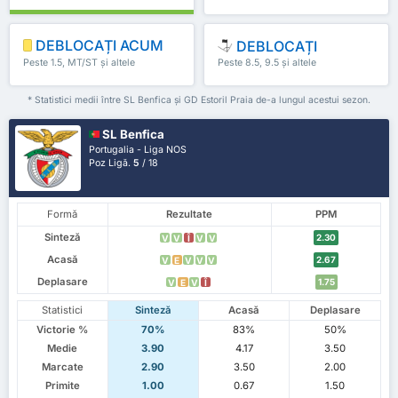
DEBLOCAȚI ACUM
DEBLOCAȚI
Peste 1.5, MT/ST și altele
Peste 8.5, 9.5 și altele
* Statistici medii între SL Benfica și GD Estoril Praia de-a lungul acestui sezon.
SL Benfica
Portugalia - Liga NOS
Poz Ligă.
5
/ 18
Formă
Rezultate
PPM
Sinteză
2.30
V
V
Î
V
V
Acasă
2.67
V
E
V
V
V
Deplasare
1.75
V
E
V
Î
Statistici
Sinteză
Acasă
Deplasare
Victorie %
70%
83%
50%
Medie
3.90
4.17
3.50
Marcate
2.90
3.50
2.00
Primite
1.00
0.67
1.50