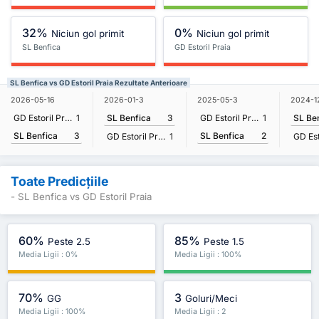
32%
0%
Niciun gol primit
Niciun gol primit
SL Benfica
GD Estoril Praia
SL Benfica vs GD Estoril Praia Rezultate Anterioare
2026-05-16
2026-01-3
2025-05-3
2024-1
GD Estoril Praia
1
SL Benfica
3
GD Estoril Praia
1
SL Be
SL Benfica
3
SL Benfica
2
GD Estoril Praia
1
Toate Predicțiile
- SL Benfica vs GD Estoril Praia
60%
85%
Peste 2.5
Peste 1.5
Media Ligii : 0%
Media Ligii : 100%
70%
3
GG
Goluri/Meci
Media Ligii : 100%
Media Ligii : 2