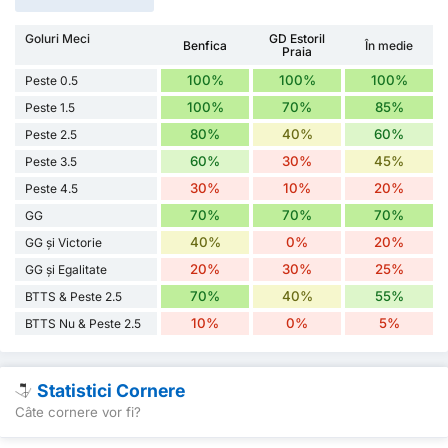
Goluri Meci
GD Estoril
Benfica
În medie
Praia
100%
100%
100%
Peste 0.5
100%
70%
85%
Peste 1.5
80%
40%
60%
Peste 2.5
60%
30%
45%
Peste 3.5
30%
10%
20%
Peste 4.5
70%
70%
70%
GG
40%
0%
20%
GG și Victorie
20%
30%
25%
GG și Egalitate
70%
40%
55%
BTTS & Peste 2.5
10%
0%
5%
BTTS Nu & Peste 2.5
Statistici Cornere
Câte cornere vor fi?