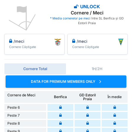
UNLOCK
Cornere / Meci
* Media cornerelor pe meci
între SL Benfica și GD
Estoril Praia
/meci
/meci
Cornere Câștigate
Cornere Câștigate
Cornere Total
1H/2H
DATA FOR PREMIUM MEMBERS ONLY
Cornere de Meci
GD Estoril
Benfica
În medie
Praia
Peste 6
Peste 7
Peste 8
Peste 9