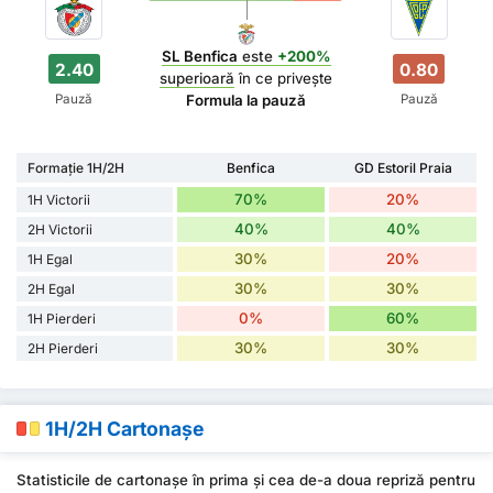
SL Benfica
este
+200%
2.40
0.80
superioară
în ce privește
Pauză
Pauză
Formula la pauză
Formație 1H/2H
Benfica
GD Estoril Praia
70%
20%
1H Victorii
40%
40%
2H Victorii
30%
20%
1H Egal
30%
30%
2H Egal
0%
60%
1H Pierderi
30%
30%
2H Pierderi
1H/2H Cartonașe
Statisticile de cartonașe în prima și cea de-a doua repriză pentru