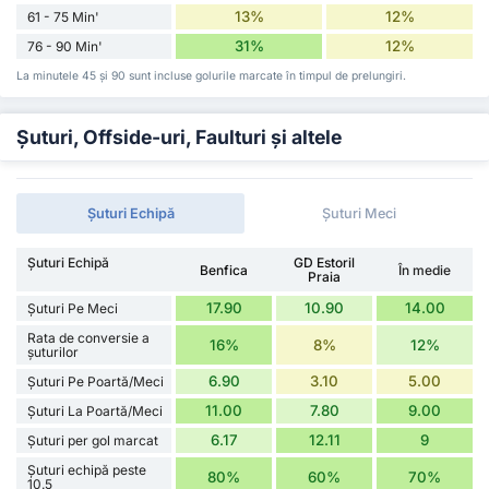
13%
12%
61 - 75 Min'
31%
12%
76 - 90 Min'
La minutele 45 și 90 sunt incluse golurile marcate în timpul de prelungiri.
Șuturi, Offside-uri, Faulturi și altele
Șuturi Echipă
Șuturi Meci
Șuturi Echipă
GD Estoril
Benfica
În medie
Praia
17.90
10.90
14.00
Șuturi Pe Meci
Rata de conversie a
16%
8%
12%
șuturilor
6.90
3.10
5.00
Șuturi Pe Poartă/Meci
11.00
7.80
9.00
Șuturi La Poartă/Meci
6.17
12.11
9
Șuturi per gol marcat
Șuturi echipă peste
80%
60%
70%
10.5