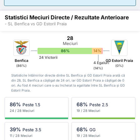
Statistici Meciuri Directe / Rezultate Anterioare
- SL Benfica vs GD Estoril Praia
28
Meciuri
86%
14%
0%
24 Victorii
Benfica
GD Estoril Praia
4 Egaluri
(86%)
(0%)
(14%)
Statisticile întâlnirilor directe dintre SL Benfica și GD Estoril Praia arată că
din 28, SL Benfica a câștigat de 24 ori, iar GD Estoril Praia a câștigat de 0
ori. Au fost 4 meciuri care s-au încheiat la egalitate între SL Benfica și GD
Estoril Praia.
86%
68%
Peste 1.5
Peste 2.5
24 / 28 Meciuri
19 / 28 Meciuri
39%
68%
Peste 3.5
GG
11 / 28 Meciuri
19 / 28 Meciuri