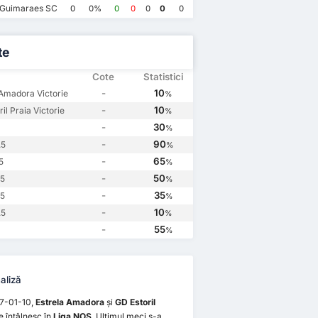
Estrela Amadora
2
 Guimaraes SC
0
0%
0
0
0
0
0
GD Estoril Praia
1
te
Cote
Statistici
-
10
 Amadora Victorie
%
-
10
il Praia Victorie
%
-
30
%
-
90
.5
%
-
65
5
%
-
50
.5
%
-
35
.5
%
-
10
.5
%
-
55
%
aliză
7-01-10,
Estrela Amadora
și
GD Estoril
e întâlnesc în
Liga NOS
. Ultimul meci s-a