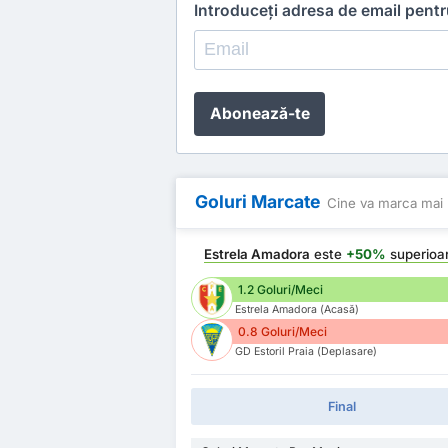
Introduceți adresa de email pent
Abonează-te
Goluri Marcate
Cine va marca mai 
Estrela Amadora
este
+50%
superioa
1.2 Goluri/Meci
Estrela Amadora (Acasă)
0.8 Goluri/Meci
GD Estoril Praia (Deplasare)
Final