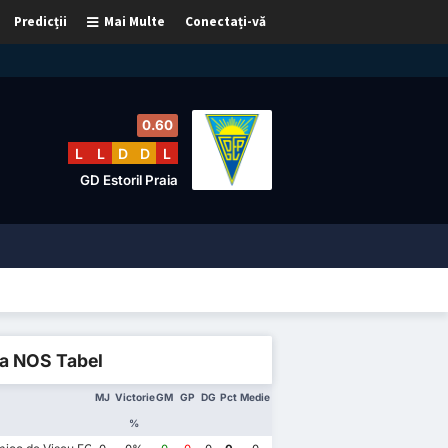
Predicții
Mai Multe
Conectați-vă
0.60
L
L
D
D
L
GD Estoril Praia
ga NOS Tabel
MJ
Victorie
GM
GP
DG
Pct
Medie
%