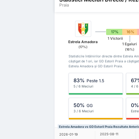
Praia
17%
16%
1 Victorii
Estrela Amadora
1 Egaluri
(17%)
(16%)
Statisticile întâlnirilor directe dintre Estrela
câștigat de 1 ori, iar GD Estoril Praia a câștiga
Estrela Amadora și GD Estoril Praia.
83%
67
Peste 1.5
5 / 6 Meciuri
4 / 6
50%
0
GG
3 / 6 Meciuri
Estr
Estrela Amadora vs GD Estoril Praia Rezultate Anteri
2025-08-11
2026-01-19