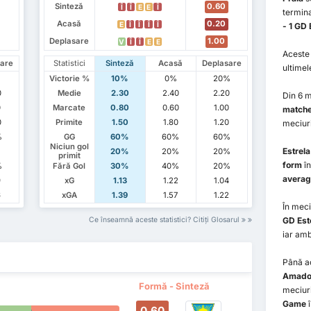
Sinteză
0.60
Î
Î
E
E
Î
termina
Acasă
0.20
E
Î
Î
Î
Î
- 1 GD 
Deplasare
1.00
V
Î
Î
E
E
Aceste 
are
Statistici
Sinteză
Acasă
Deplasare
ultimel
Victorie %
10%
0%
20%
0
Medie
2.30
2.40
2.20
Din 6 
0
Marcate
0.80
0.60
1.00
match
0
Primite
1.50
1.80
1.20
meciuri
%
GG
60%
60%
60%
Niciun gol
Estrel
20%
20%
20%
primit
form
în
%
Fără Gol
30%
40%
20%
averag
9
xG
1.13
1.22
1.04
6
xGA
1.39
1.57
1.22
În meci
Ce înseamnă aceste statistici? Citiți Glosarul
GD Esto
iar am
Până a
Amado
Formă - Sinteză
meciuri
Game
î
0.60