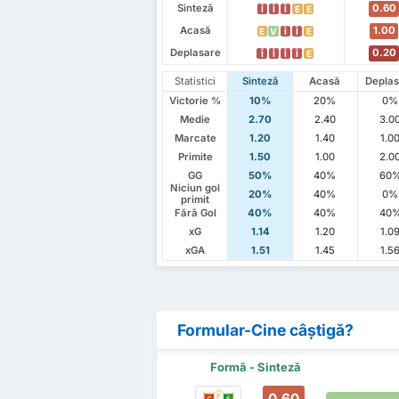
Sinteză
0.60
Î
Î
Î
E
E
Acasă
1.00
E
V
Î
Î
E
Deplasare
0.20
Î
Î
Î
Î
E
Statistici
Sinteză
Acasă
Deplas
Victorie %
10%
20%
0%
Medie
2.70
2.40
3.0
Marcate
1.20
1.40
1.0
Primite
1.50
1.00
2.0
GG
50%
40%
60
Niciun gol
20%
40%
0%
primit
Fără Gol
40%
40%
40
xG
1.14
1.20
1.0
xGA
1.51
1.45
1.5
Formular-Cine câștigă?
Formă - Sinteză
0.60