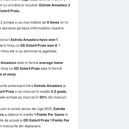
t cu următorul rezultat:
Estrela Amadora 2
Estoril Praia.
.
2 echipe s-au mai întâlnit de
6 times
ori în
e sezoane pe baza informațiilor noastre.
meciuri
Estrela Amadora have won 1
es
în timp ce
GD Estoril Praia won 4
. 1
 între ele s-au terminat la egalitate.
a Amadora
este in formă
average home
 timp ce
GD Estoril Praia
este în formă
e at away
.
urile anterioare între
Estrela Amadora
și
ril Praia
s-au marcat în medie
3.5 goals
,
bele echipe au marcat în
50%
din meciuri.
cum în acest sezon de Liga NOS,
Estrela
ra
a obținut în medie
1 Points Per Game
în
le de acasă și
GD Estoril Praia 1 Points Per
n meciurile din deplasare.