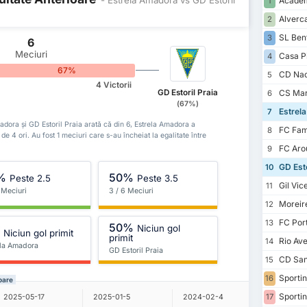
Academ
1
Alverc
2
SL Ben
3
6
Meciuri
Casa P
4
67%
CD Nac
5
4 Victorii
GD Estoril Praia
CS Mar
6
(67%)
Estrel
7
 Amadora și GD Estoril Praia arată că din 6, Estrela Amadora a
FC Fam
8
t de 4 ori. Au fost 1 meciuri care s-au încheiat la egalitate între
FC Aro
9
GD Esto
10
%
50%
Peste 2.5
Peste 3.5
Gil Vic
11
 Meciuri
3 / 6 Meciuri
Moreir
12
FC Por
13
50%
Niciun gol
%
Niciun gol primit
primit
Rio Av
14
ela Amadora
GD Estoril Praia
CD San
15
Sportin
16
oare
Sportin
17
2025-05-17
2025-01-5
2024-02-4
2023-08