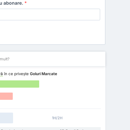
ru abonare.
*
mult?
ră
în ce privește
Goluri Marcate
1H/2H