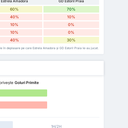
Estrela Amadora
GD Estoril Praia
60%
70%
40%
10%
10%
0%
10%
0%
40%
30%
cele în deplasare pe care Estrela Amadora și GD Estoril Praia le-au jucat.
privește
Goluri Primite
1H/2H