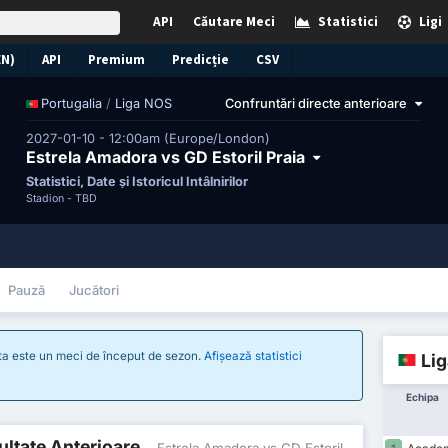
API
Căutare Meci
Statistici
Ligi
EN)
API
Premium
Predicție
CSV
/
Liga NOS
Confruntări directe anterioare
Portugalia
2027-01-10 - 12:00am (Europe/London)
Estrela Amadora vs GD Estoril Praia
Statistici, Date și Istoricul Întâlnirilor
Stadion -
TBD
Pauză
Jucători
sta este un meci de început de sezon.
Afișează statistici
Li
Echipa
zultate Anterioare
- Estrela Amadora vs GD Estoril