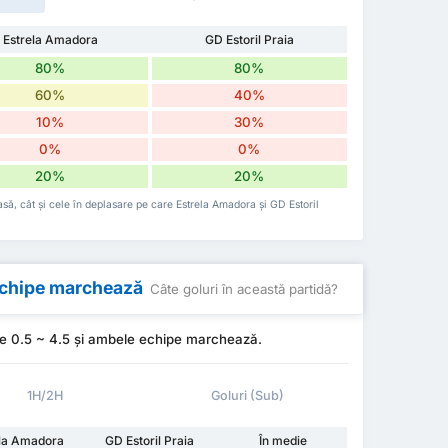
Estrela Amadora
GD Estoril Praia
80%
80%
60%
40%
10%
30%
0%
0%
20%
20%
casă, cât și cele în deplasare pe care Estrela Amadora și GD Estoril
 echipe marchează
Câte goluri în această partidă?
te 0.5 ~ 4.5 și ambele echipe marchează.
1H/2H
Goluri (Sub)
ela Amadora
GD Estoril Praia
În medie