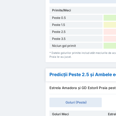
Primite/Meci
Peste 0.5
Peste 1.5
Peste 2.5
Peste 3.5
Niciun gol primit
* Datele golurilor primite includ atât meciurile de a
Praia le-au jucat.
Predicții Peste 2.5 și Ambele
Estrela Amadora și GD Estoril Praia pes
Goluri (Peste)
Goluri Meci
Estr