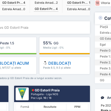
GD Estoril Praia
4
Estrela Amadora
2
GD Estoril Praia
1
Vitoria
18
GD Estoril Praia
4
Estrela Amadora
0
Estrela Amadora
0
Co
Piață
vs GD Estoril Praia
Estrela
GD Estor
55%
Peste 1.5
GG
Egal
igii : 0%
Media Ligii : 0%
Peste 0
Peste 1.
Peste 2
BLOCAȚI ACUM
DEBLOCAȚI
5, MT/ST și altele
Peste 8.5, 9.5 și altele
Peste 3
Peste 4
Amadora și GD Estoril Praia de-a lungul acestui sezon.
GG
GD Estoril Praia
Portugalia - Liga NOS
An
Poz Ligă.
10
/ 18
Pe 202
Formă
Rezultate
PPM
Praia
s