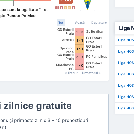
Î
Î
E
E
Î
pe sunt la egalitate
în ce
ește
Puncte Pe Meci
Tot
Acasă
Deplasare
Liga N
GD Estoril
SL Benfica
1 - 3
Praia
GD Estoril
Alverca
Liga NOS
1 - 1
Praia
GD Estoril
Sporting
1 - 1
Praia
Liga NOS 
Braga
GD Estoril
FC Famalicao
0 - 1
Praia
Liga NOS
GD Estoril
Moreirense
1 - 0
Praia
FC
Trecut
Următorul
Liga NO
Liga NOS 
Liga NOS
i zilnice gratuite
Liga NOS
ns și primește zilnic 3 ~ 10 pronosticuri
rit!