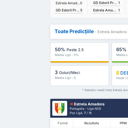
GD Estoril Praia
1
Estrela Amadora
0
GD Estoril Praia
5
Estrela Amadora
1
Toate Predicțiile
- Estrela Amadora 
50%
65%
Peste 2.5
Media Ligii : 0%
Media L
3
DE
Goluri/Meci
Media Ligii : 0
Peste 1.
* Statistici medii între Estrela 
Estrela Amadora
Portugalia - Liga NOS
Poz Ligă.
7
/ 18
Formă
Rezultate
PPM