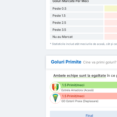
Goluri Marcate Per Meci
Peste 0.5
Peste 1.5
Peste 2.5
Peste 3.5
Nu au Marcat
* Statisticile includ atât meciurile de acasă, cât și 
Goluri Primite
Cine va primi goluri?
Ambele echipe sunt la egalitate
în ce 
1.5 Primit/meci
Estrela Amadora (Acasă)
1.5 Primit/meci
GD Estoril Praia (Deplasare)
Final