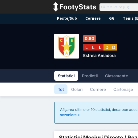
Peste/Sub
Cornere
GG
Tenis (
0.60
L
L
L
D
D
Estrela Amadora
Statistici
Predicții
Clasamente
Tot
Goluri
Cornere
Cartonașe
Afișarea ultimelor 10 statistici, deoarece ace
sezoniere
Statistici Meciuri Directe / Re