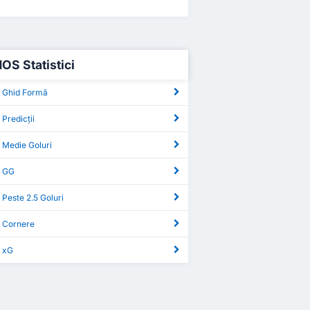
OS Statistici
 Ghid Formă
Predicții
 Medie Goluri
S GG
Peste 2.5 Goluri
 Cornere
 xG