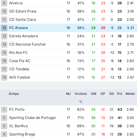
Alverca
9
17
41%
18
23
-5
26
2.41
GD Estoril Praia
10
16
38%
28
23
5
23
3.19
CD Santa Clara
11
17
41%
17
17
0
23
2.00
FC Arouca
12
16
38%
24
29
-5
22
3.31
Estrela Amadora
13
17
24%
21
24
-3
18
2.65
CD Nacional Funchal
14
16
31%
21
23
-2
17
2.75
Rio Ave FC
15
17
18%
17
29
-12
15
2.71
Casa Pia AC
16
16
13%
17
25
-8
14
2.63
CD Tondela
17
17
12%
13
21
-8
13
2.00
AVS Futebol
18
17
12%
15
27
-12
12
2.47
Echipa
MJ
Victorie
GM
GP
DG
Pct
Medie
%
FC Porto
1
17
82%
33
12
21
43
2.65
Sporting Clube de Portugal
2
17
71%
38
13
25
41
3.00
SL Benfica
3
16
69%
30
11
19
38
2.56
Sporting Braga
4
17
47%
30
18
12
29
2.82