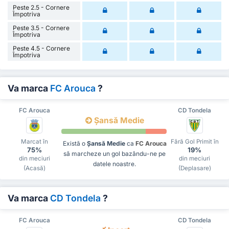
Peste 2.5 - Cornere
Împotriva
Peste 3.5 - Cornere
Împotriva
Peste 4.5 - Cornere
Împotriva
Va marca
FC Arouca
?
FC Arouca
CD Tondela
Șansă Medie
Marcat în
Fără Gol Primit în
Există o
Șansă Medie
ca
FC Arouca
75%
19%
să marcheze un gol bazându-ne pe
din meciuri
din meciuri
datele noastre.
(Acasă)
(Deplasare)
Va marca
CD Tondela
?
FC Arouca
CD Tondela