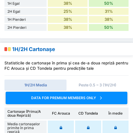
38%
50%
1H Egal
25%
31%
2H Egal
38%
38%
1H Pierderi
38%
50%
2H Pierderi
1H/2H Cartonașe
Statisticile de cartonașe în prima și cea de-a doua repriză pentru
FC Arouca și CD Tondela pentru predicțiile tale
1H/2H Media
Peste 0.5 ~ 3 (1H/2H)
DATA FOR PREMIUM MEMBERS ONLY
Cartonașe (Prima/A
FC Arouca
CD Tondela
În medie
doua Repriză)
Media cartonașelor
primite în prima
repriză