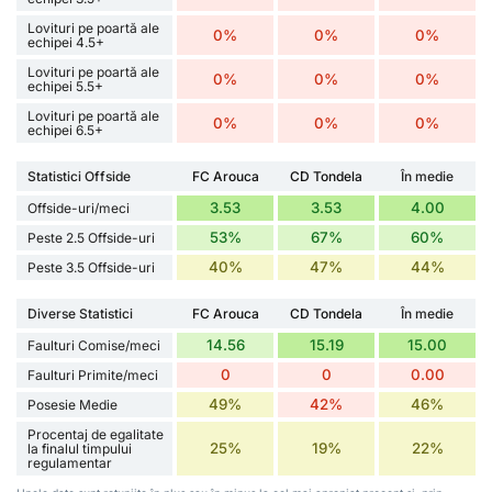
Lovituri pe poartă ale
0%
0%
0%
echipei 4.5+
Lovituri pe poartă ale
0%
0%
0%
echipei 5.5+
Lovituri pe poartă ale
0%
0%
0%
echipei 6.5+
Statistici Offside
FC Arouca
CD Tondela
În medie
3.53
3.53
4.00
Offside-uri/meci
53%
67%
60%
Peste 2.5 Offside-uri
40%
47%
44%
Peste 3.5 Offside-uri
Diverse Statistici
FC Arouca
CD Tondela
În medie
14.56
15.19
15.00
Faulturi Comise/meci
0
0
0.00
Faulturi Primite/meci
49%
42%
46%
Posesie Medie
Procentaj de egalitate
25%
19%
22%
la finalul timpului
regulamentar