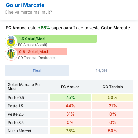
Goluri Marcate
Cine va marca mai mult?
FC Arouca
este
+85%
superioară
în ce privește
Goluri Marcate
1.5 Goluri/Meci
FC Arouca (Acasă)
0.81 Goluri/Meci
CD Tondela (Deplasare)
Final
1H/2H
Goluri Marcate Per
FC Arouca
CD Tondela
Meci
75%
50%
Peste 0.5
44%
31%
Peste 1.5
31%
0%
Peste 2.5
0%
0%
Peste 3.5
25%
50%
Nu au Marcat