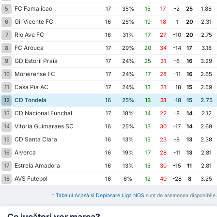
FC Famalicao
5
17
35%
15
17
-2
25
1.88
Gil Vicente FC
6
16
25%
19
18
1
20
2.31
Rio Ave FC
7
16
31%
17
27
-10
20
2.75
FC Arouca
8
17
29%
20
34
-14
17
3.18
GD Estoril Praia
9
17
24%
25
31
-6
16
3.29
Moreirense FC
10
17
24%
17
28
-11
16
2.65
Casa Pia AC
11
17
24%
13
31
-18
15
2.59
CD Tondela
12
16
25%
13
31
-18
15
2.75
CD Nacional Funchal
13
17
18%
14
22
-8
14
2.12
Vitoria Guimaraes SC
14
16
25%
13
30
-17
14
2.69
CD Santa Clara
15
16
13%
15
23
-8
13
2.38
Alverca
16
16
19%
17
28
-11
13
2.81
Estrela Amadora
17
16
13%
15
30
-15
11
2.81
AVS Futebol
18
16
6%
12
40
-28
8
3.25
*
Tabelul Acasă și Deplasare Liga NOS
sunt de asemenea disponibile.
Ce jucători vor marca?