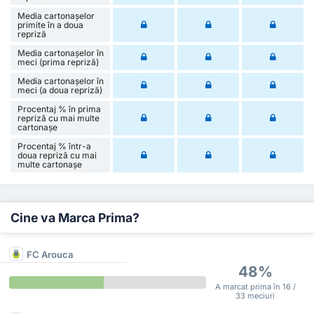
Media cartonașelor
primite în a doua
repriză
Media cartonașelor în
meci (prima repriză)
Media cartonașelor în
meci (a doua repriză)
Procentaj % în prima
repriză cu mai multe
cartonașe
Procentaj % într-a
doua repriză cu mai
multe cartonașe
Cine va Marca Prima?
FC Arouca
48%
A marcat prima în 16 /
33 meciuri