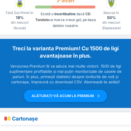
Incert
Fără Gol Primit în
Marcat în
Există o
Incertitudine
dacă
CD
19%
50%
Tondela
va marca vreun gol, pe baza
din meciuri
din meciuri
datelor noastre.
(Acasă)
(Deplasare)
Treci la varianta Premium! Cu 1500 de ligi
avantajoase în plus.
Versiunea Premium îți va aduce mai multe victorii. 1500 de ligi
suplimentare profitabile și mai puțin monitorizate de casele de
pariuri. În plus, primești statistici despre loviturile de colț și
cartonașe, împreună cu download CSV. Abonează-te astăzi!
ALĂTURAȚI-VĂ ACUM LA PREMIUM
Cartonașe