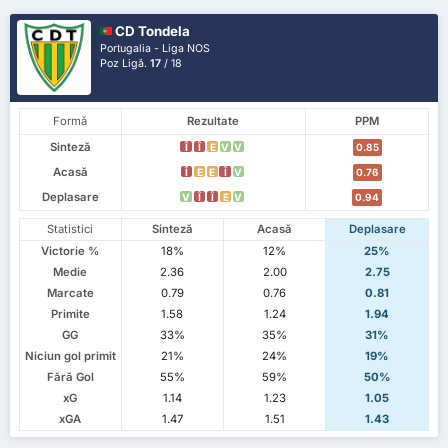
CD Tondela
Portugalia - Liga NOS
Poz Ligă.
17
/ 18
Formă
Rezultate
PPM
Sinteză
Î
Î
E
V
V
0.85
Acasă
Î
E
E
Î
V
0.76
Deplasare
V
Î
Î
E
V
0.94
Statistici
Sinteză
Acasă
Deplasare
Victorie %
18%
12%
25%
Medie
2.36
2.00
2.75
Marcate
0.79
0.76
0.81
Primite
1.58
1.24
1.94
GG
33%
35%
31%
Niciun gol primit
21%
24%
19%
Fără Gol
55%
59%
50%
xG
1.14
1.23
1.05
xGA
1.47
1.51
1.43