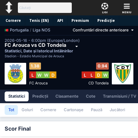
LIGI
MENIU
Cornere
Tenis (EN)
API
Premium
Predicție
/
Liga NOS
Confruntări directe anterioare
Portugalia
2026-05-16 - 6:00pm (Europe/London)
FC Arouca vs CD Tondela
Statistici, Date și Istoricul Întâlnirilor
Stadion -
Estádio Municipal de Arouca
1.38
0.94
L
W
W
D
L
L
D
W
FC Arouca
CD Tondela
Statistici
Predicții
Clasamente
Cote
Transmisiuni / TV
Tot
Goluri
Cornere
Cartonașe
Pauză
Jucători
Scor Final