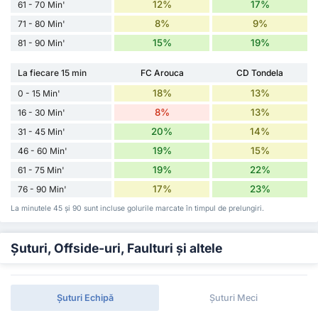
12%
17%
61 - 70 Min'
8%
9%
71 - 80 Min'
15%
19%
81 - 90 Min'
La fiecare 15 min
FC Arouca
CD Tondela
18%
13%
0 - 15 Min'
8%
13%
16 - 30 Min'
20%
14%
31 - 45 Min'
19%
15%
46 - 60 Min'
19%
22%
61 - 75 Min'
17%
23%
76 - 90 Min'
La minutele 45 și 90 sunt incluse golurile marcate în timpul de prelungiri.
Șuturi, Offside-uri, Faulturi și altele
Șuturi Echipă
Șuturi Meci