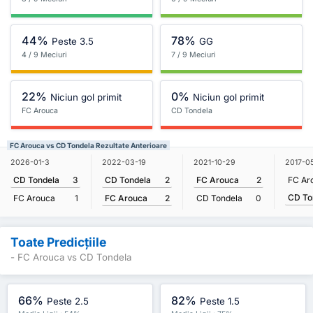
44%
78%
Peste 3.5
GG
4 / 9 Meciuri
7 / 9 Meciuri
22%
0%
Niciun gol primit
Niciun gol primit
FC Arouca
CD Tondela
FC Arouca vs CD Tondela Rezultate Anterioare
2022-03-19
2026-01-3
2021-10-29
2017-0
CD Tondela
2
CD Tondela
3
FC Arouca
2
FC Ar
CD To
FC Arouca
2
FC Arouca
1
CD Tondela
0
Toate Predicțiile
- FC Arouca vs CD Tondela
66%
82%
Peste 2.5
Peste 1.5