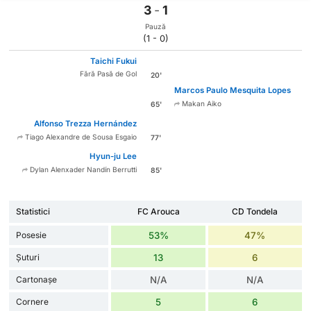
3
-
1
Pauză
(1 - 0)
Taichi Fukui
Fără Pasă de Gol
20'
Marcos Paulo Mesquita Lopes
Makan Aiko
65'
Alfonso Trezza Hernández
Tiago Alexandre de Sousa Esgaio
77'
Hyun-ju Lee
Dylan Alenxader Nandín Berrutti
85'
Statistici
FC Arouca
CD Tondela
Posesie
53%
47%
Șuturi
13
6
Cartonașe
N/A
N/A
Cornere
5
6