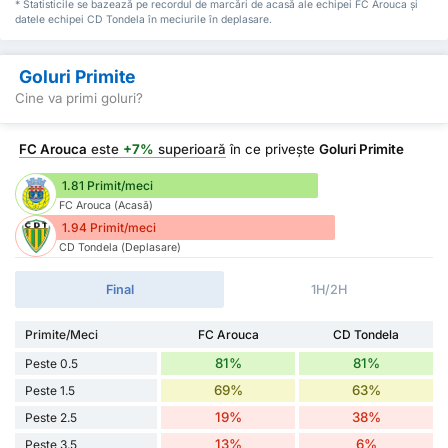
* Statisticile se bazează pe recordul de marcări de acasă ale echipei FC Arouca și
datele echipei CD Tondela în meciurile în deplasare.
Goluri Primite
Cine va primi goluri?
FC Arouca
este
+7%
superioară
în ce privește
Goluri Primite
1.81 Primit/meci
FC Arouca (Acasă)
1.94 Primit/meci
CD Tondela (Deplasare)
Final
1H/2H
Primite/Meci
FC Arouca
CD Tondela
81%
81%
Peste 0.5
69%
63%
Peste 1.5
19%
38%
Peste 2.5
13%
6%
Peste 3.5