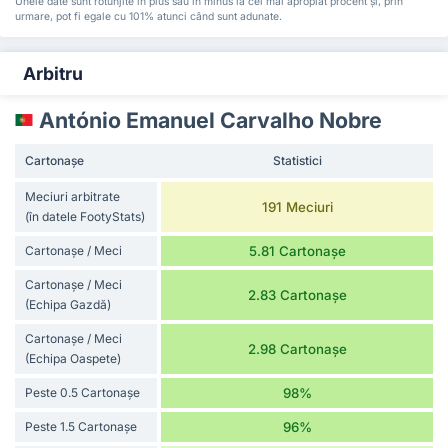
Unele date sunt rotunjite în plus sau în minus la cel mai apropiat procent și, prin
urmare, pot fi egale cu 101% atunci când sunt adunate.
Arbitru
António Emanuel Carvalho Nobre
Cartonașe
Statistici
Meciuri arbitrate
191 Meciuri
(în datele FootyStats)
Cartonașe / Meci
5.81 Cartonașe
Cartonașe / Meci
2.83 Cartonașe
(Echipa Gazdă)
Cartonașe / Meci
2.98 Cartonașe
(Echipa Oaspete)
Peste 0.5 Cartonașe
98%
Peste 1.5 Cartonașe
96%