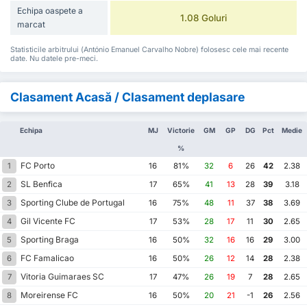
Echipa oaspete a
1.08 Goluri
marcat
Statisticile arbitrului (António Emanuel Carvalho Nobre) folosesc cele mai recente
date. Nu datele pre-meci.
Clasament Acasă / Clasament deplasare
Echipa
MJ
Victorie
GM
GP
DG
Pct
Medie
%
FC Porto
1
16
81%
32
6
26
42
2.38
SL Benfica
2
17
65%
41
13
28
39
3.18
Sporting Clube de Portugal
3
16
75%
48
11
37
38
3.69
Gil Vicente FC
4
17
53%
28
17
11
30
2.65
Sporting Braga
5
16
50%
32
16
16
29
3.00
FC Famalicao
6
16
50%
26
12
14
28
2.38
Vitoria Guimaraes SC
7
17
47%
26
19
7
28
2.65
Moreirense FC
8
16
50%
20
21
-1
26
2.56