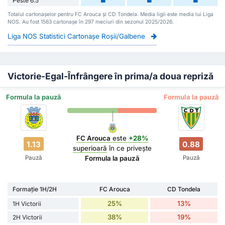
Peste 6.5
Totalul cartonașelor pentru FC Arouca și CD Tondela. Media ligii este media lui Liga
NOS. Au fost 1563 cartonașe în 297 meciuri din sezonul 2025/2026.
Liga NOS Statistici Cartonașe Roșii/Galbene
Victorie-Egal-Înfrângere în prima/a doua repriză
Formula la pauză
Formula la pauză
FC Arouca
este
+28%
1.13
0.88
superioară
în ce privește
Pauză
Pauză
Formula la pauză
Formație 1H/2H
FC Arouca
CD Tondela
25%
13%
1H Victorii
38%
19%
2H Victorii