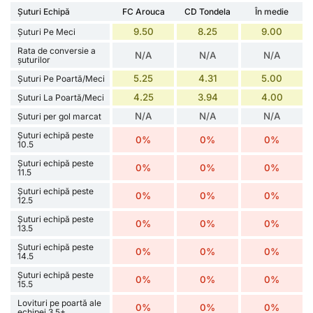
Șuturi Echipă
FC Arouca
CD Tondela
În medie
9.50
8.25
9.00
Șuturi Pe Meci
Rata de conversie a
N/A
N/A
N/A
șuturilor
5.25
4.31
5.00
Șuturi Pe Poartă/Meci
4.25
3.94
4.00
Șuturi La Poartă/Meci
N/A
N/A
N/A
Șuturi per gol marcat
Șuturi echipă peste
0%
0%
0%
10.5
Șuturi echipă peste
0%
0%
0%
11.5
Șuturi echipă peste
0%
0%
0%
12.5
Șuturi echipă peste
0%
0%
0%
13.5
Șuturi echipă peste
0%
0%
0%
14.5
Șuturi echipă peste
0%
0%
0%
15.5
Lovituri pe poartă ale
0%
0%
0%
echipei 3.5+