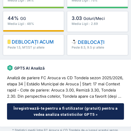
Media Ligii : 54%
Media Ligii : 75%
44%
3.03
GG
Goluri/Meci
Media Ligii : 48%
Media Ligii : 2.69
DEBLOCAȚI ACUM
DEBLOCAȚI
Peste 1.5, MT/ST și altele
Peste 8.5, 9.5 și altele
GPT5 AI Analiză
Analiză de pariere FC Arouca vs CD Tondela sezon 2025/2026,
etapa 34 | Estádio Municipal de Arouca | Start: 17 mai Context
rapid - Cote de pariere: Arouca 3.00, Remiză 3.30, Tondela
2.30. Din perspectiva cotelor, Tondela apare ca favorit (deși ...
Înregistrează-te pentru a fi utilizator (gratuit) pentru a
vedea analiza statisticilor GPT5 »
* Statistici medii între FC Arouca și CD Tondela de-a lungul acestui sezon.