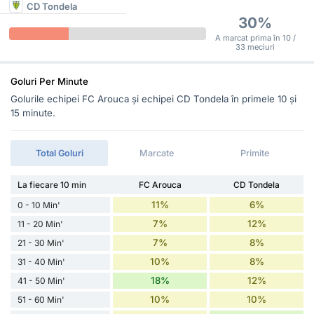
CD Tondela
30%
A marcat prima în 10 /
33 meciuri
Goluri Per Minute
Golurile echipei FC Arouca și echipei CD Tondela în primele 10 și
15 minute.
Total Goluri
Marcate
Primite
La fiecare 10 min
FC Arouca
CD Tondela
11%
6%
0 - 10 Min'
7%
12%
11 - 20 Min'
7%
8%
21 - 30 Min'
10%
8%
31 - 40 Min'
18%
12%
41 - 50 Min'
10%
10%
51 - 60 Min'