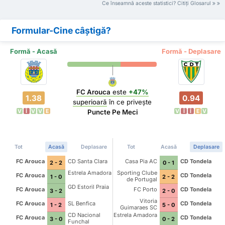
Ce înseamnă aceste statistici? Citiți Glosarul
Formular-Cine câștigă?
Formă - Acasă
Formă - Deplasare
FC Arouca
este
+47%
1.38
0.94
superioară
în ce privește
V
Î
V
V
E
V
Î
Î
E
V
Puncte Pe Meci
Tot
Acasă
Deplasare
Tot
Acasă
Deplasare
FC Arouca
CD Santa Clara
Casa Pia AC
CD Tondela
2 - 2
0 - 1
Estrela Amadora
Sporting Clube
FC Arouca
CD Tondela
1 - 0
2 - 2
de Portugal
GD Estoril Praia
FC Arouca
FC Porto
CD Tondela
3 - 2
2 - 0
Vitoria
FC Arouca
SL Benfica
CD Tondela
1 - 2
5 - 0
Guimaraes SC
CD Nacional
Estrela Amadora
FC Arouca
CD Tondela
3 - 0
0 - 2
Funchal