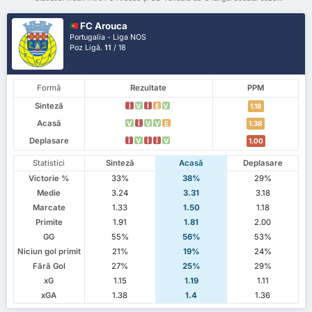
FC Arouca
Portugalia - Liga NOS
Poz Ligă.
11
/ 18
Formă
Rezultate
PPM
Sinteză
Î
V
Î
E
V
1.18
Acasă
V
Î
V
V
E
1.38
Deplasare
Î
V
Î
Î
V
1.00
Statistici
Sinteză
Acasă
Deplasare
Victorie %
33%
38%
29%
Medie
3.24
3.31
3.18
Marcate
1.33
1.50
1.18
Primite
1.91
1.81
2.00
GG
55%
56%
53%
Niciun gol primit
21%
19%
24%
Fără Gol
27%
25%
29%
xG
1.15
1.19
1.11
xGA
1.38
1.4
1.36