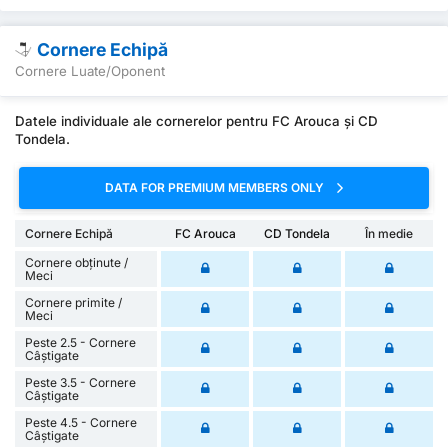
Cornere Echipă
Cornere Luate/Oponent
Datele individuale ale cornerelor pentru FC Arouca și CD
Tondela.
DATA FOR PREMIUM MEMBERS ONLY
Cornere Echipă
FC Arouca
CD Tondela
În medie
Cornere obținute /
Meci
Cornere primite /
Meci
Peste 2.5 - Cornere
Câștigate
Peste 3.5 - Cornere
Câștigate
Peste 4.5 - Cornere
Câștigate