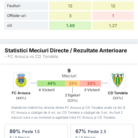
Faulturi
12
12
Offside-uri
3
1
xG
1.49
1.27
Statistici Meciuri Directe / Rezultate Anterioare
- FC Arouca vs CD Tondela
9
Meciuri
44%
23%
33%
4 Victorii
3 Victorii
FC Arouca
CD Tondela
2 Egaluri
(44%)
(33%)
(23%)
Statisticile întâlnirilor directe dintre FC Arouca și CD Tondela arată că din 9,
FC Arouca a câștigat de 4 ori, iar CD Tondela a câștigat de 3 ori. Au fost 2
meciuri care s-au încheiat la egalitate între FC Arouca și CD Tondela.
89%
67%
Peste 1.5
Peste 2.5
8 / 9 Meciuri
6 / 9 Meciuri