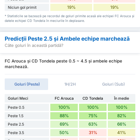
19%
19%
Niciun gol primit
* Statisticile se bazează pe recordul de goluri primite acasă ale echipei FC Arouca și
datele echipei CD Tondela în meciurile în deplasare.
Predicții Peste 2.5 și Ambele echipe marchează
Câte goluri în această partidă?
FC Arouca și CD Tondela peste 0.5 ~ 4.5 și ambele echipe
marchează.
Goluri (Peste)
1H/2H
Goluri (Sub)
Goluri Meci
FC Arouca
CD Tondela
În medie
100%
100%
100%
Peste 0.5
88%
75%
82%
Peste 1.5
69%
63%
66%
Peste 2.5
50%
31%
41%
Peste 3.5