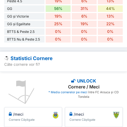
19%
6%
13%
Peste 4.5
56%
31%
44%
GG
19%
6%
13%
GG și Victorie
25%
19%
22%
GG și Egalitate
0%
0%
0%
BTTS & Peste 2.5
0%
0%
0%
BTTS Nu & Peste 2.5
Statistici Cornere
Câte cornere vor fi?
UNLOCK
Cornere / Meci
* Media cornerelor pe meci
între FC Arouca și CD
Tondela
/meci
/meci
Cornere Câștigate
Cornere Câștigate