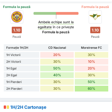
Formula la pauză
Formula la pauză
Ambele echipe sunt la
egalitate
în ce privește
1.10
1.10
Formula la pauză
Pauză
Pauză
Formație 1H/2H
CD Nacional
Moreirense FC
20%
30%
1H Victorii
30%
10%
2H Victorii
50%
20%
1H Egal
40%
30%
2H Egal
30%
50%
1H Pierderi
30%
60%
2H Pierderi
1H/2H Cartonașe