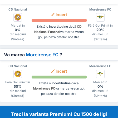
CD Nacional
Moreirense FC
Incert
Marcat în
Fără Gol Primit în
Există o
Incertitudine
dacă
CD
0%
20%
Nacional Funchal
va marca vreun
din meciuri
din meciuri
gol, pe baza datelor noastre.
(Sinteză)
(Sinteză)
Va marca
Moreirense FC
?
CD Nacional
Moreirense FC
Incert
Fără Gol Primit în
Marcat în
Există o
Incertitudine
dacă
50%
0%
Moreirense FC
va marca vreun gol,
din meciuri
din meciuri
pe baza datelor noastre.
(Sinteză)
(Sinteză)
Treci la varianta Premium! Cu 1500 de ligi