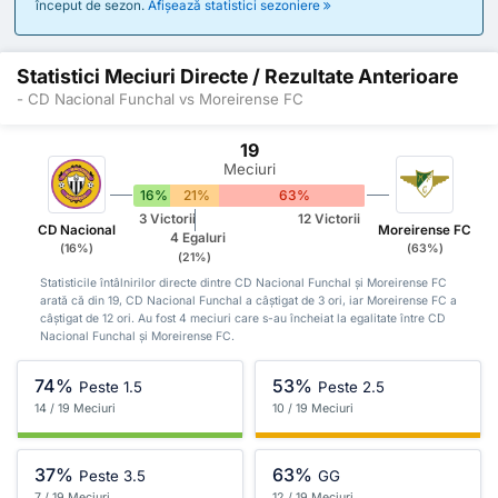
început de sezon.
Afișează statistici sezoniere
Statistici Meciuri Directe / Rezultate Anterioare
- CD Nacional Funchal vs Moreirense FC
19
Meciuri
16%
21%
63%
3 Victorii
12 Victorii
CD Nacional
Moreirense FC
4 Egaluri
(16%)
(63%)
(21%)
Statisticile întâlnirilor directe dintre CD Nacional Funchal și Moreirense FC
arată că din 19, CD Nacional Funchal a câștigat de 3 ori, iar Moreirense FC a
câștigat de 12 ori. Au fost 4 meciuri care s-au încheiat la egalitate între CD
Nacional Funchal și Moreirense FC.
74%
53%
Peste 1.5
Peste 2.5
14 / 19 Meciuri
10 / 19 Meciuri
37%
63%
Peste 3.5
GG
7 / 19 Meciuri
12 / 19 Meciuri