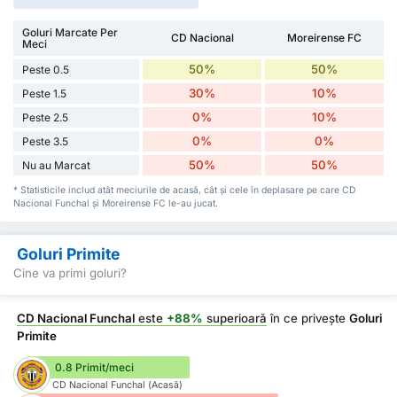
Goluri Marcate Per
CD Nacional
Moreirense FC
Meci
50%
50%
Peste 0.5
30%
10%
Peste 1.5
0%
10%
Peste 2.5
0%
0%
Peste 3.5
50%
50%
Nu au Marcat
* Statisticile includ atât meciurile de acasă, cât și cele în deplasare pe care CD
Nacional Funchal și Moreirense FC le-au jucat.
Goluri Primite
Cine va primi goluri?
CD Nacional Funchal
este
+88%
superioară
în ce privește
Goluri
Primite
0.8 Primit/meci
CD Nacional Funchal (Acasă)