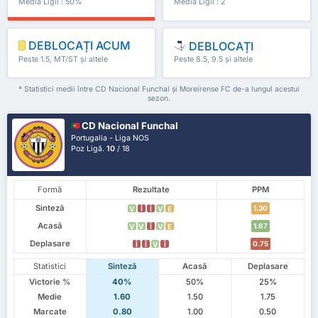
Media Ligii : 50%
Media Ligii : 2
DEBLOCAȚI ACUM
DEBLOCAȚI
Peste 1.5, MT/ST și altele
Peste 8.5, 9.5 și altele
* Statistici medii între CD Nacional Funchal și Moreirense FC de-a lungul acestui
sezon.
CD Nacional Funchal
Portugalia - Liga NOS
Poz Ligă.
10
/ 18
Formă
Rezultate
PPM
Sinteză
1.30
V
Î
Î
V
E
Acasă
1.67
V
V
Î
V
E
Deplasare
0.75
Î
Î
V
Î
Statistici
Sinteză
Acasă
Deplasare
Victorie %
40%
50%
25%
Medie
1.60
1.50
1.75
Marcate
0.80
1.00
0.50