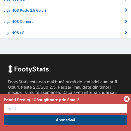
Liga NOS Peste 2.5 Goluri
Liga NOS Cornere
Liga NOS xG
FootyStats este cea mai bună sursă de statistici cum ar fi
Goluri, Peste 2.5/Sub 2.5, Pauză/Final, date din timpul
meciului și multe asemenea. Dacă aveti întrebări, idei sau
păreri de orice fel, vă rugăm, nu ezitați să ne contactați.
Primiți Predicții Câștigătoare prin Email!
Statistici
Peste/Sub Goluri
ABONAȚI-VĂ LA PREMIUM. PROFITAȚI ACUM.