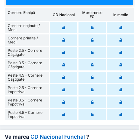
Cornere Echipă
Moreirense
CD Nacional
În medie
FC
Cornere obținute /
Meci
Cornere primite /
Meci
Peste 2.5 - Cornere
Câștigate
Peste 3.5 - Cornere
Câștigate
Peste 4.5 - Cornere
Câștigate
Peste 2.5 - Cornere
Împotriva
Peste 3.5 - Cornere
Împotriva
Peste 4.5 - Cornere
Împotriva
Va marca
CD Nacional Funchal
?