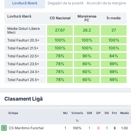
Lovitură liberă
Degajări de la poartă
Aruncări de la margine
Lovitură liberă
Moreirense
CD Nacional
În medie
FC
Medie Goluri Libere
27.67
26.2
27
Meci
100%
100%
100%
Total Faulturi 20.5+
100%
100%
100%
Total Faulturi 21.5+
78%
90%
84%
Total Faulturi 22.5+
78%
60%
69%
Total Faulturi 23.5+
78%
60%
69%
Total Faulturi 24.5+
78%
60%
69%
Total Faulturi 25.5+
Clasament Ligă
Echipa
MJ
Victorie
GM
GP
DG
Pct
Medie
%
CS Maritimo Funchal
1
1
100%
1
0
1
3
1.00