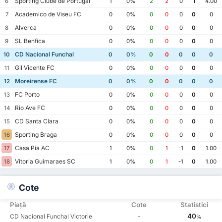
Sporting Clube de Portugal
6
1
0%
2
2
0
1
4.00
Academico de Viseu FC
7
0
0%
0
0
0
0
0
Alverca
8
0
0%
0
0
0
0
0
SL Benfica
9
0
0%
0
0
0
0
0
CD Nacional Funchal
10
0
0%
0
0
0
0
0
Gil Vicente FC
11
0
0%
0
0
0
0
0
Moreirense FC
12
0
0%
0
0
0
0
0
FC Porto
13
0
0%
0
0
0
0
0
Rio Ave FC
14
0
0%
0
0
0
0
0
CD Santa Clara
15
0
0%
0
0
0
0
0
Sporting Braga
16
0
0%
0
0
0
0
0
Casa Pia AC
17
1
0%
0
1
-1
0
1.00
Vitoria Guimaraes SC
18
1
0%
0
1
-1
0
1.00
Cote
Piață
Cote
Statistici
-
40
CD Nacional Funchal Victorie
%