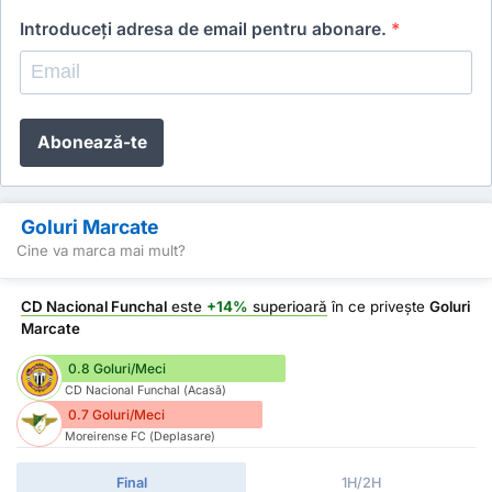
Introduceți adresa de email pentru abonare.
*
Abonează-te
Goluri Marcate
Cine va marca mai mult?
CD Nacional Funchal
este
+14%
superioară
în ce privește
Goluri
Marcate
0.8 Goluri/Meci
CD Nacional Funchal (Acasă)
0.7 Goluri/Meci
Moreirense FC (Deplasare)
Final
1H/2H