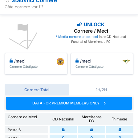
Statistici Cornere
Câte cornere vor fi?
UNLOCK
Cornere / Meci
* Media cornerelor pe meci
între CD Nacional
Funchal și Moreirense FC
/meci
/meci
Cornere Câștigate
Cornere Câștigate
Cornere Total
1H/2H
DATA FOR PREMIUM MEMBERS ONLY
Cornere de Meci
Moreirense
CD Nacional
În medie
FC
Peste 6