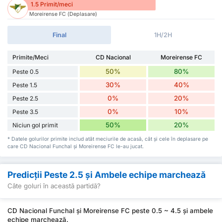
1.5 Primit/meci
Moreirense FC (Deplasare)
Final
1H/2H
Primite/Meci
CD Nacional
Moreirense FC
50%
80%
Peste 0.5
30%
40%
Peste 1.5
0%
20%
Peste 2.5
0%
10%
Peste 3.5
50%
20%
Niciun gol primit
* Datele golurilor primite includ atât meciurile de acasă, cât și cele în deplasare pe
care CD Nacional Funchal și Moreirense FC le-au jucat.
Predicții Peste 2.5 și Ambele echipe marchează
Câte goluri în această partidă?
CD Nacional Funchal și Moreirense FC peste 0.5 ~ 4.5 și ambele
echipe marchează.