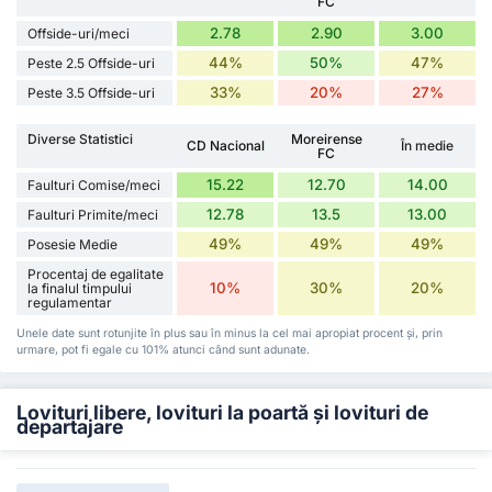
FC
2.78
2.90
3.00
Offside-uri/meci
44%
50%
47%
Peste 2.5 Offside-uri
33%
20%
27%
Peste 3.5 Offside-uri
Diverse Statistici
Moreirense
CD Nacional
În medie
FC
15.22
12.70
14.00
Faulturi Comise/meci
12.78
13.5
13.00
Faulturi Primite/meci
49%
49%
49%
Posesie Medie
Procentaj de egalitate
10%
30%
20%
la finalul timpului
regulamentar
Unele date sunt rotunjite în plus sau în minus la cel mai apropiat procent și, prin
urmare, pot fi egale cu 101% atunci când sunt adunate.
Lovituri libere, lovituri la poartă și lovituri de
departajare