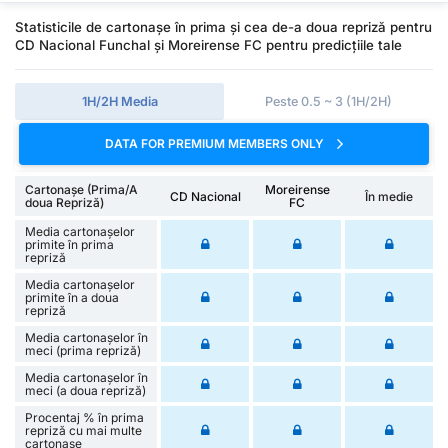
Statisticile de cartonașe în prima și cea de-a doua repriză pentru
CD Nacional Funchal și Moreirense FC pentru predicțiile tale
1H/2H Media
Peste 0.5 ~ 3 (1H/2H)
DATA FOR PREMIUM MEMBERS ONLY
Cartonașe (Prima/A
Moreirense
CD Nacional
În medie
doua Repriză)
FC
Media cartonașelor
primite în prima
repriză
Media cartonașelor
primite în a doua
repriză
Media cartonașelor în
meci (prima repriză)
Media cartonașelor în
meci (a doua repriză)
Procentaj % în prima
repriză cu mai multe
cartonașe