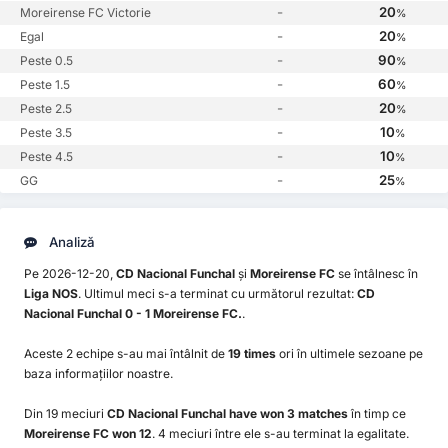
-
20
Moreirense FC Victorie
%
-
20
Egal
%
-
90
Peste 0.5
%
-
60
Peste 1.5
%
-
20
Peste 2.5
%
-
10
Peste 3.5
%
-
10
Peste 4.5
%
-
25
GG
%
Analiză
Pe 2026-12-20,
CD Nacional Funchal
și
Moreirense FC
se întâlnesc în
Liga NOS
. Ultimul meci s-a terminat cu următorul rezultat:
CD
Nacional Funchal 0 - 1 Moreirense FC.
.
Aceste 2 echipe s-au mai întâlnit de
19 times
ori în ultimele sezoane pe
baza informațiilor noastre.
Din 19 meciuri
CD Nacional Funchal have won 3 matches
în timp ce
Moreirense FC won 12
. 4 meciuri între ele s-au terminat la egalitate.