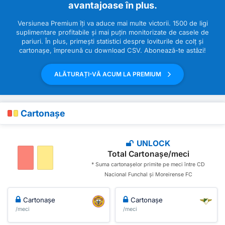
avantajoase în plus.
Versiunea Premium îți va aduce mai multe victorii. 1500 de ligi
suplimentare profitabile și mai puțin monitorizate de casele de
pariuri. În plus, primești statistici despre loviturile de colț și
cartonașe, împreună cu download CSV. Abonează-te astăzi!
ALĂTURAȚI-VĂ ACUM LA PREMIUM
Cartonașe
UNLOCK
Total Cartonașe/meci
* Suma cartonașelor primite pe meci între CD
Nacional Funchal și Moreirense FC
Cartonașe
Cartonașe
/meci
/meci