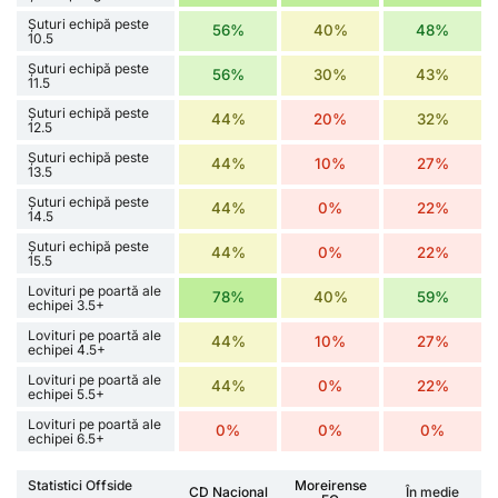
Șuturi echipă peste
56%
40%
48%
10.5
Șuturi echipă peste
56%
30%
43%
11.5
Șuturi echipă peste
44%
20%
32%
12.5
Șuturi echipă peste
44%
10%
27%
13.5
Șuturi echipă peste
44%
0%
22%
14.5
Șuturi echipă peste
44%
0%
22%
15.5
Lovituri pe poartă ale
78%
40%
59%
echipei 3.5+
Lovituri pe poartă ale
44%
10%
27%
echipei 4.5+
Lovituri pe poartă ale
44%
0%
22%
echipei 5.5+
Lovituri pe poartă ale
0%
0%
0%
echipei 6.5+
Statistici Offside
Moreirense
CD Nacional
În medie