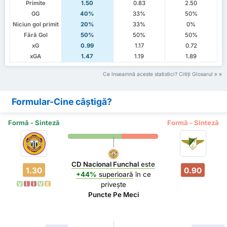
Primite
1.50
0.83
2.50
GG
40%
33%
50%
Niciun gol primit
20%
33%
0%
Fără Gol
50%
50%
50%
xG
0.99
1.17
0.72
xGA
1.47
1.19
1.89
Ce înseamnă aceste statistici? Citiți Glosarul
Formular-Cine câștigă?
Formă - Sinteză
Formă - Sinteză
CD Nacional Funchal
este
1.30
0.90
+44%
superioară
în ce
privește
V
Î
Î
V
E
Puncte Pe Meci