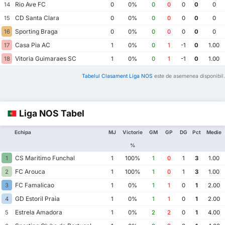
Rio Ave FC
14
0
0%
0
0
0
0
0
CD Santa Clara
15
0
0%
0
0
0
0
0
Sporting Braga
16
0
0%
0
0
0
0
0
Casa Pia AC
17
1
0%
0
1
-1
0
1.00
Vitoria Guimaraes SC
18
1
0%
0
1
-1
0
1.00
Tabelul Clasament Liga NOS
este de asemenea disponibil.
Liga NOS Tabel
Echipa
MJ
Victorie
GM
GP
DG
Pct
Medie
%
CS Maritimo Funchal
1
1
100%
1
0
1
3
1.00
FC Arouca
2
1
100%
1
0
1
3
1.00
FC Famalicao
3
1
0%
1
1
0
1
2.00
GD Estoril Praia
4
1
0%
1
1
0
1
2.00
Estrela Amadora
5
1
0%
2
2
0
1
4.00