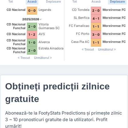
Tot
Acasă
Deplasare
Tot
Acasă
Deplasare
CD Nacional
Leganés
CD Tondela
Moreirense FC
0 - 0
2 - 0
SL Benfica
Moreirense FC
4 - 1
2025/2026
CD Nacional
Vitoria
FC Famalicao
Moreirense FC
1 - 1
2 - 0
Funchal
Guimaraes SC
FC Porto
Moreirense FC
CD Nacional
AVS
3 - 0
1 - 2
CD Nacional
Casa Pia AC
Moreirense FC
Alverca
1 - 1
1 - 0
Funchal
CD Nacional
Estrela Amadora
Trecut
Următorul
2 - 0
Funchal
Trecut
Următorul
Obțineți predicții zilnice
gratuite
Abonează-te la FootyStats Predictions și primește zilnic
3 ~ 10 pronosticuri gratuite de la utilizatori. Profit
urmărit!