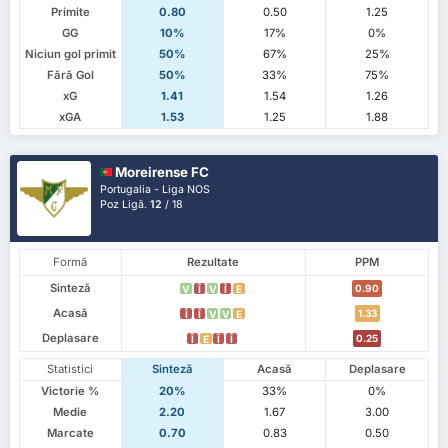
Primite
0.80
0.50
1.25
GG
10%
17%
0%
Niciun gol primit
50%
67%
25%
Fără Gol
50%
33%
75%
xG
1.41
1.54
1.26
xGA
1.53
1.25
1.88
Moreirense FC
Portugalia - Liga NOS
Poz Ligă.
12
/ 18
Formă
Rezultate
PPM
Sinteză
0.90
V
Î
V
Î
E
Acasă
1.33
Î
Î
V
V
E
Deplasare
0.25
Î
E
Î
Î
Statistici
Sinteză
Acasă
Deplasare
Victorie %
20%
33%
0%
Medie
2.20
1.67
3.00
Marcate
0.70
0.83
0.50