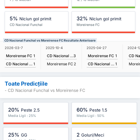
5%
32%
Niciun gol primit
Niciun gol primit
CD Nacional Funchal
Moreirense FC
CD Nacional Funchal vs Moreirense FC Rezultate Anterioare
2026-03-7
2025-04-27
2025-10-4
2024-1
Moreirense FC
1
Moreirense FC
1
CD Nacional Funchal
3
CD Nacional Funchal
1
CD Nacional Funchal
1
Moreirense FC
2
Morei
Toate Predicțiile
- CD Nacional Funchal vs Moreirense FC
20%
60%
Peste 2.5
Peste 1.5
Media Ligii : 25%
Media Ligii : 50%
25%
2
GG
Goluri/Meci