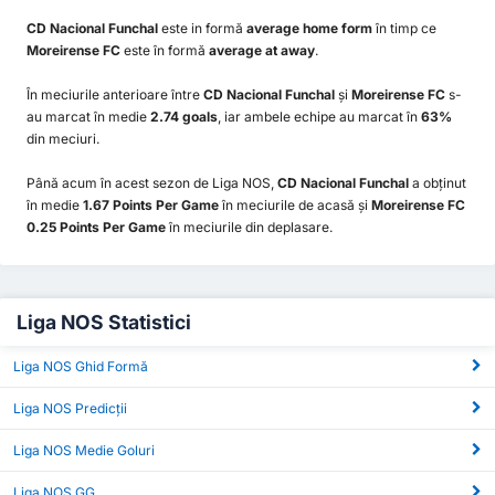
CD Nacional Funchal
este in formă
average home form
în timp ce
Moreirense FC
este în formă
average at away
.
În meciurile anterioare între
CD Nacional Funchal
și
Moreirense FC
s-
au marcat în medie
2.74 goals
, iar ambele echipe au marcat în
63%
din meciuri.
Până acum în acest sezon de Liga NOS,
CD Nacional Funchal
a obținut
în medie
1.67 Points Per Game
în meciurile de acasă și
Moreirense FC
0.25 Points Per Game
în meciurile din deplasare.
Liga NOS Statistici
Liga NOS Ghid Formă
Liga NOS Predicții
Liga NOS Medie Goluri
Liga NOS GG