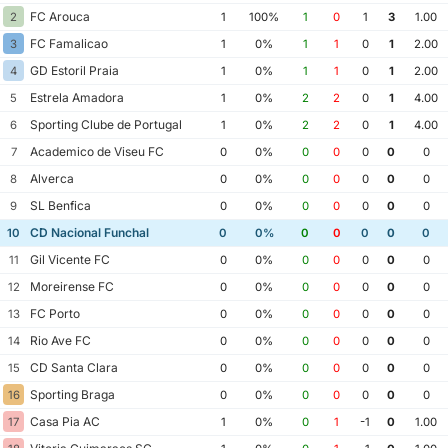
FC Arouca
2
1
100%
1
0
1
3
1.00
FC Famalicao
3
1
0%
1
1
0
1
2.00
GD Estoril Praia
4
1
0%
1
1
0
1
2.00
Estrela Amadora
5
1
0%
2
2
0
1
4.00
Sporting Clube de Portugal
6
1
0%
2
2
0
1
4.00
Academico de Viseu FC
7
0
0%
0
0
0
0
0
Alverca
8
0
0%
0
0
0
0
0
SL Benfica
9
0
0%
0
0
0
0
0
CD Nacional Funchal
10
0
0%
0
0
0
0
0
Gil Vicente FC
11
0
0%
0
0
0
0
0
Moreirense FC
12
0
0%
0
0
0
0
0
FC Porto
13
0
0%
0
0
0
0
0
Rio Ave FC
14
0
0%
0
0
0
0
0
CD Santa Clara
15
0
0%
0
0
0
0
0
Sporting Braga
16
0
0%
0
0
0
0
0
Casa Pia AC
17
1
0%
0
1
-1
0
1.00