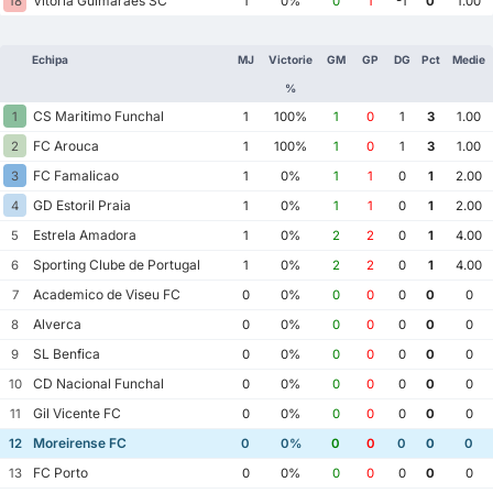
Vitoria Guimaraes SC
18
1
0%
0
1
-1
0
1.00
Echipa
MJ
Victorie
GM
GP
DG
Pct
Medie
%
CS Maritimo Funchal
1
1
100%
1
0
1
3
1.00
FC Arouca
2
1
100%
1
0
1
3
1.00
FC Famalicao
3
1
0%
1
1
0
1
2.00
GD Estoril Praia
4
1
0%
1
1
0
1
2.00
Estrela Amadora
5
1
0%
2
2
0
1
4.00
Sporting Clube de Portugal
6
1
0%
2
2
0
1
4.00
Academico de Viseu FC
7
0
0%
0
0
0
0
0
Alverca
8
0
0%
0
0
0
0
0
SL Benfica
9
0
0%
0
0
0
0
0
CD Nacional Funchal
10
0
0%
0
0
0
0
0
Gil Vicente FC
11
0
0%
0
0
0
0
0
Moreirense FC
12
0
0%
0
0
0
0
0
FC Porto
13
0
0%
0
0
0
0
0