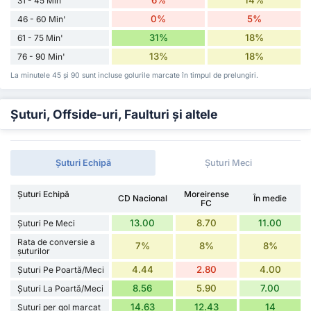
31 - 45 Min'
0%
5%
46 - 60 Min'
31%
18%
61 - 75 Min'
13%
18%
76 - 90 Min'
La minutele 45 și 90 sunt incluse golurile marcate în timpul de prelungiri.
Șuturi, Offside-uri, Faulturi și altele
Șuturi Echipă
Șuturi Meci
Șuturi Echipă
Moreirense
CD Nacional
În medie
FC
13.00
8.70
11.00
Șuturi Pe Meci
Rata de conversie a
7%
8%
8%
șuturilor
4.44
2.80
4.00
Șuturi Pe Poartă/Meci
8.56
5.90
7.00
Șuturi La Poartă/Meci
14.63
12.43
14
Șuturi per gol marcat