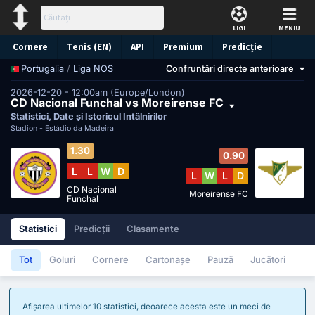
LIGI
MENIU
Cornere
Tenis (EN)
API
Premium
Predicție
/
Liga NOS
Confruntări directe anterioare
Portugalia
2026-12-20 - 12:00am (Europe/London)
CD Nacional Funchal vs Moreirense FC
Statistici, Date și Istoricul Întâlnirilor
Stadion -
Estádio da Madeira
1.30
0.90
L
L
W
D
L
W
L
D
CD Nacional
Moreirense FC
Funchal
Statistici
Predicții
Clasamente
Tot
Goluri
Cornere
Cartonașe
Pauză
Jucători
Afișarea ultimelor 10 statistici, deoarece acesta este un meci de