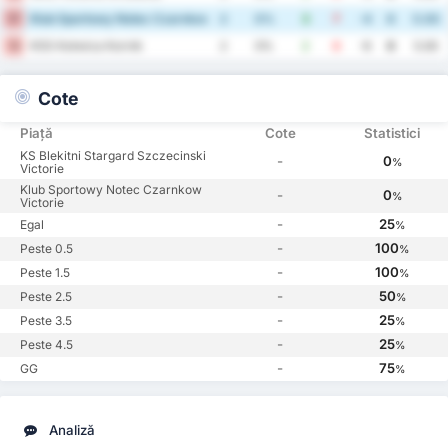
Klub Sportowy Notec Czarnkow
17
2
0%
3
7
-4
0
5.00
KSS Kotwica Kornik
18
2
0%
2
8
-6
0
5.00
Cote
Piață
Cote
Statistici
KS Blekitni Stargard Szczecinski
-
0
%
Victorie
Klub Sportowy Notec Czarnkow
-
0
%
Victorie
-
25
Egal
%
-
100
Peste 0.5
%
-
100
Peste 1.5
%
-
50
Peste 2.5
%
-
25
Peste 3.5
%
-
25
Peste 4.5
%
-
75
GG
%
Analiză