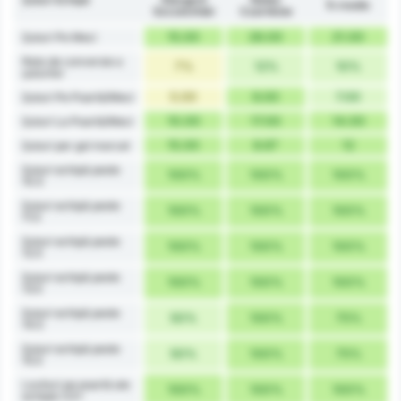
În medie
Szczeciński
Czarnków
15.00
26.00
21.00
Șuturi Pe Meci
Rata de conversie a
7%
12%
10%
șuturilor
5.00
9.00
7.00
Șuturi Pe Poartă/Meci
10.00
17.00
14.00
Șuturi La Poartă/Meci
15.00
8.67
12
Șuturi per gol marcat
Șuturi echipă peste
100%
100%
100%
10.5
Șuturi echipă peste
100%
100%
100%
11.5
Șuturi echipă peste
100%
100%
100%
12.5
Șuturi echipă peste
100%
100%
100%
13.5
Șuturi echipă peste
50%
100%
75%
14.5
Șuturi echipă peste
50%
100%
75%
15.5
Lovituri pe poartă ale
100%
100%
100%
echipei 3.5+