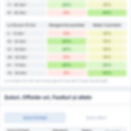
20%
10%
71 - 80 Min'
0%
40%
81 - 90 Min'
La fiecare 15 min
Stargard Szczeciński
Noteć Czarnków
0%
10%
0 - 15 Min'
40%
10%
16 - 30 Min'
20%
10%
31 - 45 Min'
0%
10%
46 - 60 Min'
40%
20%
61 - 75 Min'
0%
40%
76 - 90 Min'
La minutele 45 și 90 sunt incluse golurile marcate în timpul de prelungiri.
Șuturi, Offside-uri, Faulturi și altele
Șuturi Echipă
Șuturi Meci
Șuturi Echipă
Stargard
Noteć