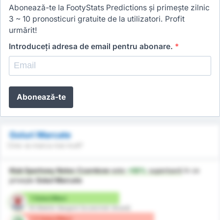
Abonează-te la FootyStats Predictions și primește zilnic
3 ~ 10 pronosticuri gratuite de la utilizatori. Profit
urmărit!
Introduceți adresa de email pentru abonare.
*
Abonează-te
Goluri Marcate
Cine va marca mai mult?
Klub Sportowy Notec Czarnkow
este
+50%
superioară
în ce
privește
Goluri Marcate
1 Goluri/Meci
KS Blekitni Stargard Szczecinski (Acasă)
1.5 Goluri/Meci