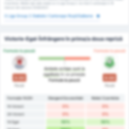
Czarnkow. Media ligii este media lui 3 Liga Group 2. Au fost 0 cartonașe în 16
meciuri din sezonul 2026/2027.
3 Liga Group 2 Statistici Cartonașe Roșii/Galbene
Victorie-Egal-Înfrângere în prima/a doua repriză
Formula la pauză
Formula la pauză
Ambele echipe sunt la
egalitate
în ce privește
0.50
0.50
Formula la pauză
Pauză
Pauză
Formație 1H/2H
Stargard Szczeciński
Noteć Czarnków
0%
0%
1H Victorii
0%
0%
2H Victorii
50%
50%
1H Egal