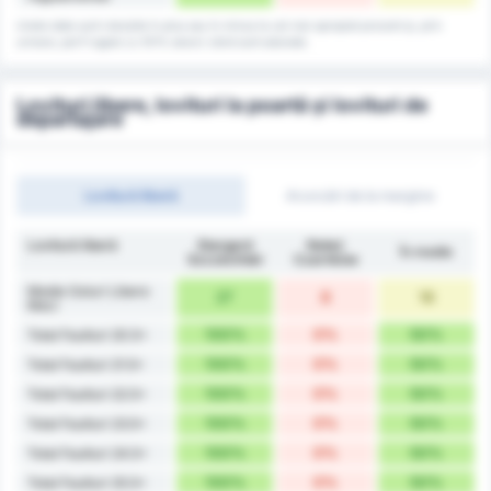
Unele date sunt rotunjite în plus sau în minus la cel mai apropiat procent și, prin
urmare, pot fi egale cu 101% atunci când sunt adunate.
Lovituri libere, lovituri la poartă și lovituri de
departajare
Lovitură liberă
Aruncări de la margine
Lovitură liberă
Stargard
Noteć
În medie
Szczeciński
Czarnków
Medie Goluri Libere
27
8
18
Meci
100%
0%
50%
Total Faulturi 20.5+
100%
0%
50%
Total Faulturi 21.5+
100%
0%
50%
Total Faulturi 22.5+
100%
0%
50%
Total Faulturi 23.5+
100%
0%
50%
Total Faulturi 24.5+
100%
0%
50%
Total Faulturi 25.5+