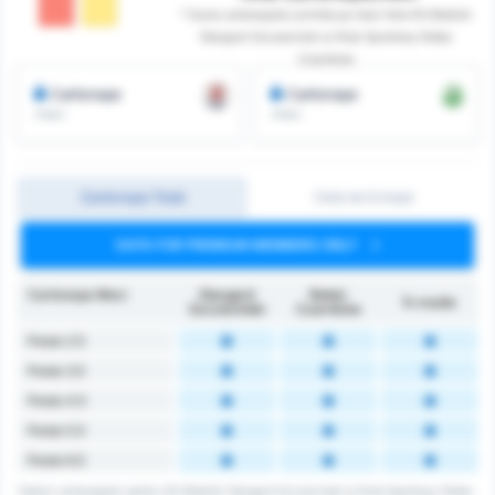
* Suma cartonașelor primite pe meci între KS Blekitni
Stargard Szczecinski și Klub Sportowy Notec
Czarnkow
Cartonașe
Cartonașe
/meci
/meci
Cartonașe Total
Cărți de Echipă
DATA FOR PREMIUM MEMBERS ONLY
Cartonașe Meci
Stargard
Noteć
În medie
Szczeciński
Czarnków
Peste 2.5
Peste 3.5
Peste 4.5
Peste 5.5
Peste 6.5
Totalul cartonașelor pentru KS Blekitni Stargard Szczecinski și Klub Sportowy Notec