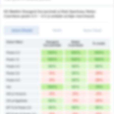
KS Blekitni Stargard Szczecinski și Klub Sportowy Notec
Czarnkow peste 0.5 ~ 4.5 și ambele echipe marchează.
Goluri (Peste)
1H/2H
Goluri (Sub)
Goluri Meci
Stargard
Noteć
În medie
Szczeciński
Czarnków
100%
100%
100%
Peste 0.5
100%
100%
100%
Peste 1.5
50%
50%
50%
Peste 2.5
0%
50%
25%
Peste 3.5
0%
50%
25%
Peste 4.5
100%
50%
75%
GG
0%
0%
0%
GG și Victorie
50%
0%
25%
GG și Egalitate
50%
50%
50%
BTTS & Peste 2.5