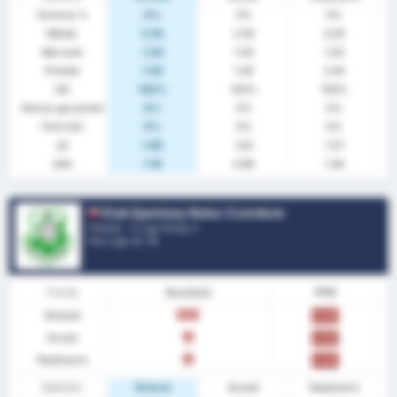
Victorie %
0%
0%
0%
Medie
2.50
2.00
3.00
Marcate
1.00
1.00
1.00
Primite
1.50
1.00
2.00
GG
100%
100%
100%
Niciun gol primit
0%
0%
0%
Fără Gol
0%
0%
0%
xG
1.60
1.62
1.57
xGA
1.18
0.99
1.36
Klub Sportowy Notec Czarnkow
Polonia - 3 Liga Group 2
Poz Ligă.
0
/ 18
Formă
Rezultate
PPM
Sinteză
Î
Î
0.00
Acasă
Î
0.00
Deplasare
Î
0.00
Statistici
Sinteză
Acasă
Deplasare