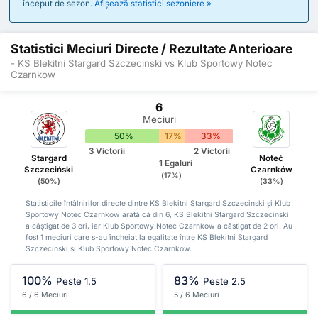
început de sezon.
Afișează statistici sezoniere
Statistici Meciuri Directe / Rezultate Anterioare
- KS Blekitni Stargard Szczecinski vs Klub Sportowy Notec
Czarnkow
6
Meciuri
50%
17%
33%
3 Victorii
2 Victorii
Stargard
Noteć
1 Egaluri
Szczeciński
Czarnków
(17%)
(50%)
(33%)
Statisticile întâlnirilor directe dintre KS Blekitni Stargard Szczecinski și Klub
Sportowy Notec Czarnkow arată că din 6, KS Blekitni Stargard Szczecinski
a câștigat de 3 ori, iar Klub Sportowy Notec Czarnkow a câștigat de 2 ori. Au
fost 1 meciuri care s-au încheiat la egalitate între KS Blekitni Stargard
Szczecinski și Klub Sportowy Notec Czarnkow.
100%
83%
Peste 1.5
Peste 2.5
6 / 6 Meciuri
5 / 6 Meciuri