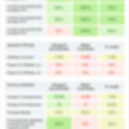
Lovituri pe poartă ale
50%
100%
75%
echipei 4.5+
Lovituri pe poartă ale
50%
100%
75%
echipei 5.5+
Lovituri pe poartă ale
0%
100%
50%
echipei 6.5+
Statistici Offside
Stargard
Noteć
În medie
Szczeciński
Czarnków
1.00
0.00
1.00
Offside-uri/meci
0%
0%
0%
Peste 2.5 Offside-uri
0%
0%
0%
Peste 3.5 Offside-uri
Diverse Statistici
Stargard
Noteć
În medie
Szczeciński
Czarnków
13.00
0.00
7.00
Faulturi Comise/meci
12
0
6.00
Faulturi Primite/meci
51%
50%
51%
Posesie Medie
Procentaj de egalitate
50%
0%
25%
la finalul timpului
regulamentar