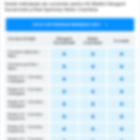
Datele individuale ale cornerelor pentru KS Blekitni Stargard
Szczecinski și Klub Sportowy Notec Czarnkow.
DATA FOR PREMIUM MEMBERS ONLY
Cornere Echipă
Stargard
Noteć
În medie
Szczeciński
Czarnków
Cornere obținute /
Meci
Cornere primite /
Meci
Peste 2.5 - Cornere
Câștigate
Peste 3.5 - Cornere
Câștigate
Peste 4.5 - Cornere
Câștigate
Peste 2.5 - Cornere
Împotriva
Peste 3.5 - Cornere
Împotriva
Peste 4.5 - Cornere