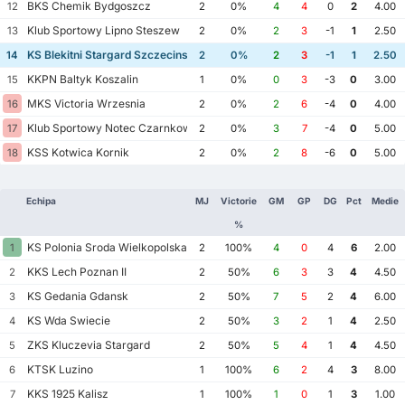
BKS Chemik Bydgoszcz
12
2
0%
4
4
0
2
4.00
Klub Sportowy Lipno Steszew
13
2
0%
2
3
-1
1
2.50
KS Blekitni Stargard Szczecinski
14
2
0%
2
3
-1
1
2.50
KKPN Baltyk Koszalin
15
1
0%
0
3
-3
0
3.00
MKS Victoria Wrzesnia
16
2
0%
2
6
-4
0
4.00
Klub Sportowy Notec Czarnkow
17
2
0%
3
7
-4
0
5.00
KSS Kotwica Kornik
18
2
0%
2
8
-6
0
5.00
Echipa
MJ
Victorie
GM
GP
DG
Pct
Medie
%
KS Polonia Sroda Wielkopolska
1
2
100%
4
0
4
6
2.00
KKS Lech Poznan II
2
2
50%
6
3
3
4
4.50
KS Gedania Gdansk
3
2
50%
7
5
2
4
6.00
KS Wda Swiecie
4
2
50%
3
2
1
4
2.50
ZKS Kluczevia Stargard
5
2
50%
5
4
1
4
4.50
KTSK Luzino
6
1
100%
6
2
4
3
8.00
KKS 1925 Kalisz
7
1
100%
1
0
1
3
1.00