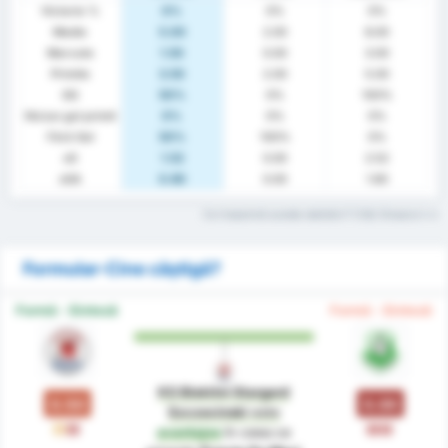
Victorie %
0%
0%
0%
Medie
5.00
2.00
8.00
Marcate
1.50
0.00
3.00
Primite
3.50
2.00
5.00
GG
50%
0%
100%
Niciun gol primit
0%
0%
0%
Fără Gol
50%
100%
0%
xG
1.52
0.00
2.52
xGA
0.60
0.00
1.60
Ce înseamnă aceste statistici? Citiți Glosarul
Formular-Cine câștigă?
Formă - Sinteză
Formă - Sinteză
KS Blekitni Stargard
0.50
0.00
Szczecinski
este
E
Î
Î
Î
avantajos
în ceea ce