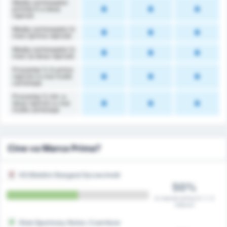
Media cartonașelor
primite în a doua
repriză
Media cartonașelor în
meci (prima repriză)
Media cartonașelor în
meci (a doua repriză)
Procentaj % în prima
repriză cu mai multe
cartonașe
Procentaj % într-a
doua repriză cu mai
multe cartonașe
Cine va Marca Prima?
KS Blekitni Stargard Szczecinski
50%
A marcat prima în 1 / 2
meciuri
Klub Sportowy Notec Czarnkow