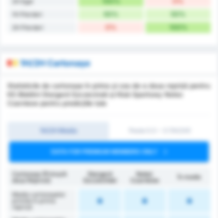
100%
0%
2H Egal
50%
50%
1H Pierderi
0%
100%
2H Pierderi
1H/2H Cartonașe
Statisticile de cartonașe în prima și cea de-a doua repriză pentru
KS Blekitni Stargard Szczecinski și Klub Sportowy Notec
Czarnkow pentru predicțiile tale
1H/2H Media
Peste 0.5 ~ 3 (1H/2H)
DATA FOR PREMIUM MEMBERS ONLY
Cartonașe (Prima/A
Stargard
Noteć
În medie
doua Repriză)
Szczeciński
Czarnków
Media cartonașelor
primite în prima
repriză