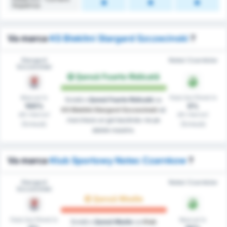
Împotriva
Va marca
KS Blekitni Stargard Szczecinski
?
Stargard
Noteć Czarnków
Szczeciński
Șansă Foarte Ridicată
Marcat în
Fără Gol Primit în
Există o
Șansă Foarte Ridicată
ca
100%
0%
KS Blekitni Stargard Szczecinski
să
din meciuri
din meciuri
marcheze un gol bazându-ne pe
(Sinteză)
(Sinteză)
datele noastre.
Va marca
Klub Sportowy Notec Czarnkow
?
Stargard
Noteć Czarnków
Szczeciński
Șansă Medie
Fără Gol Primit în
Marcat în
Există o
Șansă Medie
ca
Klub