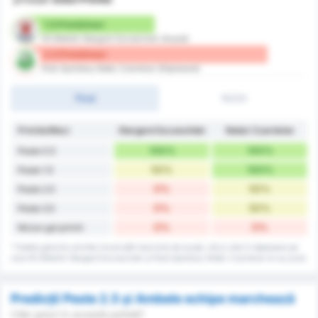
1.5 Primit/meci
KS Blekitni Stargard Szczecinski (Acasă)
3.5 Primit/meci
Klub Sportowy Notec Czarnkow (Deplasare)
Final
1H/2H
Primite/Meci
Stargard Szczeciński
Noteć Czarnków
100%
100%
Peste 0.5
50%
100%
Peste 1.5
0%
50%
Peste 2.5
0%
50%
Peste 3.5
0%
0%
Niciun gol primit
* Datele golurilor primite includ atât meciurile de acasă, cât și cele în deplasare pe
care KS Blekitni Stargard Szczecinski și Klub Sportowy Notec Czarnkow le-au jucat.
Predicții Peste 2.5 și Ambele echipe marchează
Câte goluri în această partidă?