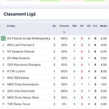
Clasament Ligă
Echipa
MJ
Victorie
GM
GP
DG
Pct
Medie
%
KS Polonia Sroda Wielkopolska
1
2
100%
4
0
4
6
2.00
KKS Lech Poznan II
2
2
50%
6
3
3
4
4.50
KS Gedania Gdansk
3
2
50%
7
5
2
4
6.00
KS Wda Swiecie
4
2
50%
3
2
1
4
2.50
ZKS Kluczevia Stargard
5
2
50%
5
4
1
4
4.50
KTSK Luzino
6
1
100%
6
2
4
3
8.00
KKS 1925 Kalisz
7
1
100%
1
0
1
3
1.00
MKS Flota Swinoujscie
8
2
50%
2
1
1
3
1.50
SKS Unia Swarzedz
9
1
100%
3
2
1
3
5.00
MKS Grom Nowy Staw
10
2
50%
4
3
1
3
3.50
TKP Elana Torun
11
2
0%
3
3
0
2
3.00