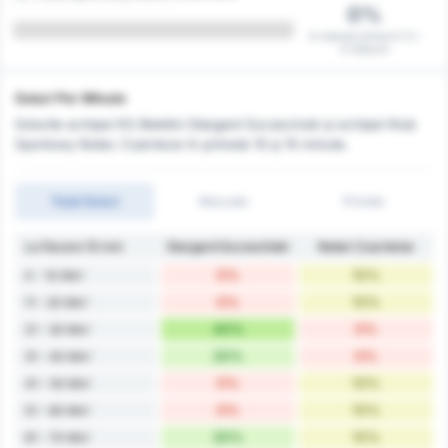
0%
A marcat prima în 0 /
2 meciuri
Goluri Per Minute
Golurile echipei KS Blekitni Stargard Szczecinski și echipei Klub
Sportowy Notec Czarnkow în primele 10 și 15 minute.
Total Goluri
Marcate
Primite
La fiecare 10 min
Stargard Szczeciński
Noteć Czarnków
0%
10%
0 - 10 Min'
0%
10%
11 - 20 Min'
40%
0%
21 - 30 Min'
20%
0%
31 - 40 Min'
0%
10%
41 - 50 Min'
0%
10%
51 - 60 Min'
20%
10%
61 - 70 Min'