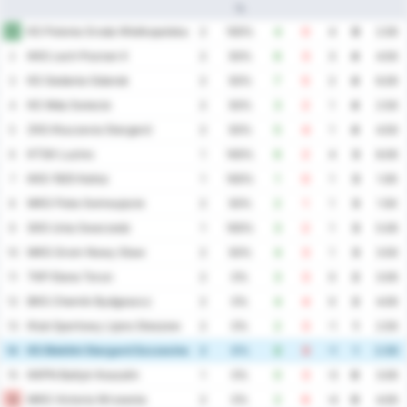
%
KS Polonia Sroda Wielkopolska
1
2
100%
4
0
4
6
2.00
KKS Lech Poznan II
2
2
50%
6
3
3
4
4.50
KS Gedania Gdansk
3
2
50%
7
5
2
4
6.00
KS Wda Swiecie
4
2
50%
3
2
1
4
2.50
ZKS Kluczevia Stargard
5
2
50%
5
4
1
4
4.50
KTSK Luzino
6
1
100%
6
2
4
3
8.00
KKS 1925 Kalisz
7
1
100%
1
0
1
3
1.00
MKS Flota Swinoujscie
8
2
50%
2
1
1
3
1.50
SKS Unia Swarzedz
9
1
100%
3
2
1
3
5.00
MKS Grom Nowy Staw
10
2
50%
4
3
1
3
3.50
TKP Elana Torun
11
2
0%
3
3
0
2
3.00
BKS Chemik Bydgoszcz
12
2
0%
4
4
0
2
4.00
Klub Sportowy Lipno Steszew
13
2
0%
2
3
-1
1
2.50
KS Blekitni Stargard Szczecinski
14
2
0%
2
3
-1
1
2.50
KKPN Baltyk Koszalin
15
1
0%
0
3
-3
0
3.00
MKS Victoria Wrzesnia
16
2
0%
2
6
-4
0
4.00