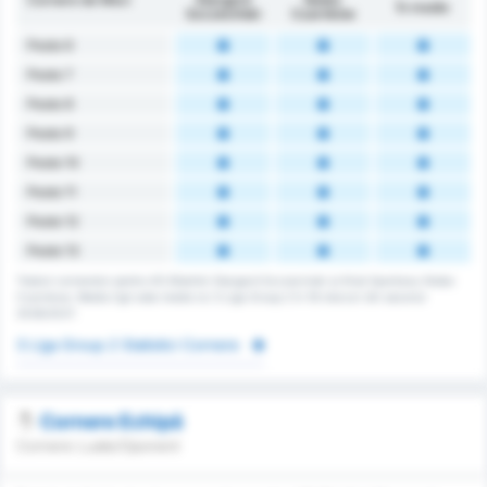
În medie
Szczeciński
Czarnków
Peste 6
Peste 7
Peste 8
Peste 9
Peste 10
Peste 11
Peste 12
Peste 13
Totalul cornerelor pentru KS Blekitni Stargard Szczecinski și Klub Sportowy Notec
Czarnkow. Media ligii este media lui 3 Liga Group 2 în 16 meciuri din sezonul
2026/2027.
3 Liga Group 2 Statistici Cornere
Cornere Echipă
Cornere Luate/Oponent