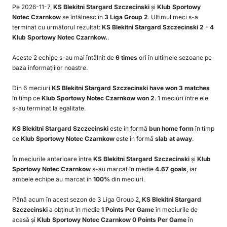
Pe 2026-11-7,
KS Blekitni Stargard Szczecinski
și
Klub Sportowy
Notec Czarnkow
se întâlnesc în
3 Liga Group 2
. Ultimul meci s-a
terminat cu următorul rezultat:
KS Blekitni Stargard Szczecinski 2 - 4
Klub Sportowy Notec Czarnkow.
.
Aceste 2 echipe s-au mai întâlnit de
6 times
ori în ultimele sezoane pe
baza informațiilor noastre.
Din 6 meciuri
KS Blekitni Stargard Szczecinski have won 3 matches
în timp ce
Klub Sportowy Notec Czarnkow won 2
. 1 meciuri între ele
s-au terminat la egalitate.
KS Blekitni Stargard Szczecinski
este in formă
bun home form
în timp
ce
Klub Sportowy Notec Czarnkow
este în formă
slab at away
.
În meciurile anterioare între
KS Blekitni Stargard Szczecinski
și
Klub
Sportowy Notec Czarnkow
s-au marcat în medie
4.67 goals
, iar
ambele echipe au marcat în
100%
din meciuri.
Până acum în acest sezon de 3 Liga Group 2,
KS Blekitni Stargard
Szczecinski
a obținut în medie
1 Points Per Game
în meciurile de
acasă și
Klub Sportowy Notec Czarnkow 0 Points Per Game
în