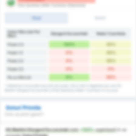
Klub Sportowy Notec Czarnkow (Deplasare)
Final
1H/2H
Goluri Marcate Per
Stargard Szczeciński
Noteć Czarnków
Meci
100%
50%
Peste 0.5
0%
50%
Peste 1.5
0%
50%
Peste 2.5
0%
0%
Peste 3.5
0%
50%
Nu au Marcat
* Statisticile includ atât meciurile de acasă, cât și cele în deplasare pe care KS
Blekitni Stargard Szczecinski și Klub Sportowy Notec Czarnkow le-au jucat.
Goluri Primite
Cine va primi goluri?
KS Blekitni Stargard Szczecinski
este
+133%
superioară
în ce
privește
Goluri Primite