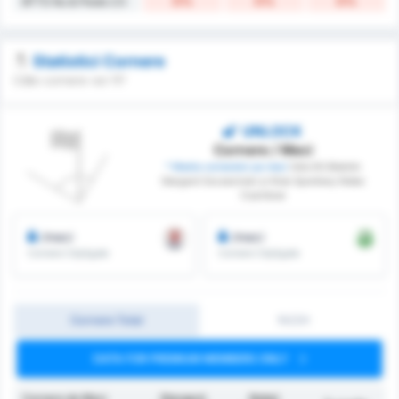
0%
0%
0%
BTTS Nu & Peste 2.5
Statistici Cornere
Câte cornere vor fi?
UNLOCK
Cornere / Meci
* Media cornerelor pe meci
între KS Blekitni
Stargard Szczecinski și Klub Sportowy Notec
Czarnkow
/meci
/meci
Cornere Câștigate
Cornere Câștigate
Cornere Total
1H/2H
DATA FOR PREMIUM MEMBERS ONLY
Cornere de Meci
Stargard
Noteć