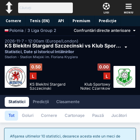
LIGI
MENIU
Cornere
Tenis (EN)
API
Premium
Predicție
/
3 Liga Group 2
Confruntări directe anterioare
Polonia
2026-11-7 - 12:00am (Europe/London)
KS Blekitni Stargard Szczecinski vs Klub Sportowy Notec Czarnkow
Statistici, Date și Istoricul Întâlnirilor
Stadion -
Stadion Miejski im. Floriana Krygiera
0.50
0.00
L
L
KS Blekitni Stargard
Klub Sportowy
Szczecinski
Notec Czarnkow
Statistici
Predicții
Clasamente
Tot
Goluri
Cornere
Cartonașe
Pauză
Jucători
Afișarea ultimelor 10 statistici, deoarece acesta este un meci de