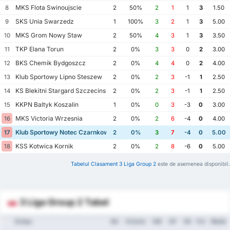
MKS Flota Swinoujscie
8
2
50%
2
1
1
3
1.50
SKS Unia Swarzedz
9
1
100%
3
2
1
3
5.00
MKS Grom Nowy Staw
10
2
50%
4
3
1
3
3.50
TKP Elana Torun
11
2
0%
3
3
0
2
3.00
BKS Chemik Bydgoszcz
12
2
0%
4
4
0
2
4.00
Klub Sportowy Lipno Steszew
13
2
0%
2
3
-1
1
2.50
KS Blekitni Stargard Szczecinski
14
2
0%
2
3
-1
1
2.50
KKPN Baltyk Koszalin
15
1
0%
0
3
-3
0
3.00
MKS Victoria Wrzesnia
16
2
0%
2
6
-4
0
4.00
Klub Sportowy Notec Czarnkow
17
2
0%
3
7
-4
0
5.00
KSS Kotwica Kornik
18
2
0%
2
8
-6
0
5.00
Tabelul Clasament 3 Liga Group 2
este de asemenea disponibil.
3 Liga Group 2 Tabel
Echipa
MJ
Victorie
GM
GP
DG
Pct
Medie