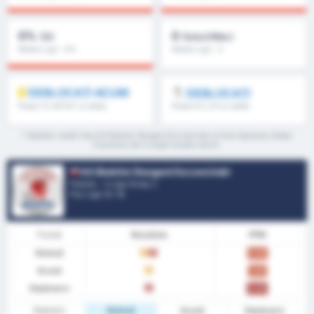
0%
0
GG
Goluri/Meci
Media Ligii : 0%
Media Ligii : 0
DEBLOCAȚI ACUM
DEBLOCAȚI
Peste 1.5, MT/ST și altele
Peste 8.5, 9.5 și altele
* Statistici medii între KS Blekitni Stargard Szczecinski și Klub Sportowy Notec
Czarnkow de-a lungul acestui sezon.
KS Blekitni Stargard Szczecinski
Polonia - 3 Liga Group 2
Poz Ligă.
0
/ 18
Formă
Rezultate
PPM
Sinteză
E
Î
0.50
Acasă
E
1.00
Deplasare
Î
0.00
Statistici
Sinteză
Acasă
Deplasare