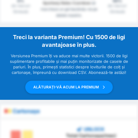
0%
50%
Sportowy Notec Czarnkow
să
din meciuri
din meciuri
marcheze un gol bazându-ne pe
(Sinteză)
(Sinteză)
datele noastre.
Treci la varianta Premium! Cu 1500 de ligi
avantajoase în plus.
Versiunea Premium îți va aduce mai multe victorii. 1500 de ligi
suplimentare profitabile și mai puțin monitorizate de casele de
pariuri. În plus, primești statistici despre loviturile de colț și
cartonașe, împreună cu download CSV. Abonează-te astăzi!
ALĂTURAȚI-VĂ ACUM LA PREMIUM
Cartonașe
UNLOCK
Total Cartonașe/meci