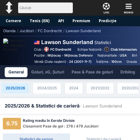
LIGI
MENIU
Cornere
Tenis (EN)
API
Premium
Predicție
Olanda
/
Jucători
/
FC Dordrecht
/
Lawson Sunderland
Lawson Sunderland
Statistici
Club :
FC Dordrecht
Echipa Naționlă :
Club Internacional
Poziție :
Mijlocaș - Mijlocaș Defensiv
Naționalitate :
USA
Birth
Vârstă (Data nașterii) :
24 (2001-11-7)
Înălțime :
190cm
Greutate
General
Goluri, xG, Șuturi
Pase & Pase de goluri
Dribling
2025/2026
2024/2025
2024
2021/2022
2020/202
2025/2026 & Statistici de carieră
- Lawson Sunderland
Rating mediu în Eerste Divisie
6.75
Clasament Pase de gol : 278 / 479 Jucători
Statistici de sezon
Statistici de carieră