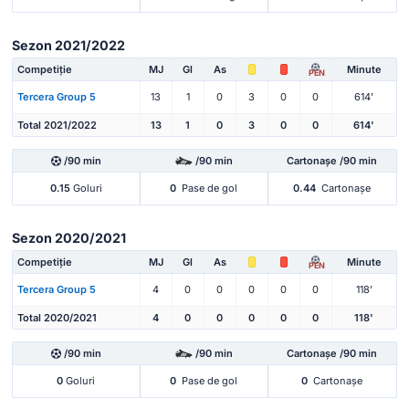
Sezon 2021/2022
Competiție
MJ
Gl
As
Minute
PEN
Tercera Group 5
13
1
0
3
0
0
614'
Total 2021/2022
13
1
0
3
0
0
614'
/90 min
/90 min
Cartonașe /90 min
0.15
Goluri
0
Pase de gol
0.44
Cartonașe
Sezon 2020/2021
Competiție
MJ
Gl
As
Minute
PEN
Tercera Group 5
4
0
0
0
0
0
118'
Total 2020/2021
4
0
0
0
0
0
118'
/90 min
/90 min
Cartonașe /90 min
0
Goluri
0
Pase de gol
0
Cartonașe