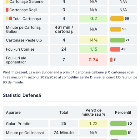
4
N/A
N/A
Cartonașe Galbene
0
N/A
N/A
Cartonașe Roșii
4
0.2
Total Cartonașe
66
461 min /
Minute pe Cartonaș
N/A
53
cartonaș
Galben
4
14%
Cartonașe Peste 0.5
71
24
1.15
Foul-uri Comise
49
Foul-uri ale
7
0.34
11
oponenților
Până în prezent, Lawson Sunderland a primit 4 cartonașe galbene și 0 cartonașe roșii
în 28 meciuri în sezonul 2025/2026 al competiției Eerste Divisie. Ei comit 1.15 faulturi pe
90 de minute.
Statistici Defensă
Pe 90 de
Apărare
Total
Percentil
minute sau %
25
1.22
Goluri Primite
80
74 Minute
N/A
Minute pe Gol Încasat
81