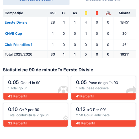
Competiție
MJ
Gl
As
Minute
PEN
Eerste Divisie
28
1
1
4
0
0
1845'
KNVB Cup
1
0
0
1
0
0
30'
Club Friendlies 1
1
0
0
0
0
0
46'
Total 2025/2026
30
1
1
5
0
0
1921'
Statistici pe 90 de minute în Eerste Divisie
0.05
0.05
Goluri în 90
Pase de gol în 90
1 Total goluri
1 Total pase decisive
43 Percentil
41 Percentil
0.10
0.12
G+P per 90
xG Per 90'
Total contribuții la 2 goluri
2.50 Goluri anticipate
32 Percentil
48 Percentil