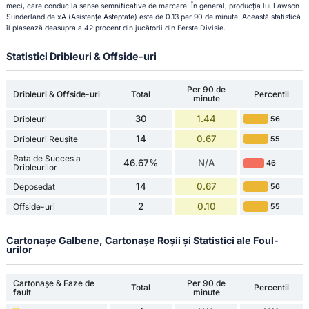
meci, care conduc la șanse semnificative de marcare. În general, producția lui Lawson
Sunderland de xA (Asistențe Așteptate) este de 0.13 per 90 de minute. Această statistică
îl plasează deasupra a 42 procent din jucătorii din Eerste Divisie.
Statistici Dribleuri & Offside-uri
Per 90 de
Dribleuri & Offside-uri
Total
Percentil
minute
30
1.44
Dribleuri
56
14
0.67
Dribleuri Reușite
55
Rata de Succes a
46.67%
N/A
46
Dribleurilor
14
0.67
Deposedat
56
2
0.10
Offside-uri
55
Cartonașe Galbene, Cartonașe Roșii și Statistici ale Foul-
urilor
Cartonașe & Faze de
Per 90 de
Total
Percentil
fault
minute