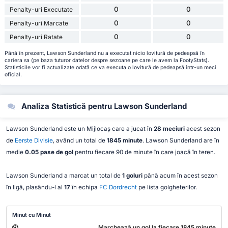
0
0
Penalty-uri Executate
0
0
Penalty-uri Marcate
0
0
Penalty-uri Ratate
Până în prezent, Lawson Sunderland nu a executat nicio lovitură de pedeapsă în
cariera sa (pe baza tuturor datelor despre sezoane pe care le avem la FootyStats).
Statisticile vor fi actualizate odată ce va executa o lovitură de pedeapsă într-un meci
oficial.
Analiza Statistică pentru Lawson Sunderland
Lawson Sunderland este un Mijlocaș care a jucat în
28 meciuri
acest sezon
de
Eerste Divisie
, având un total de
1845 minute
. Lawson Sunderland are în
medie
0.05 pase de gol
pentru fiecare 90 de minute în care joacă în teren.
Lawson Sunderland a marcat un total de
1 goluri
până acum în acest sezon
în ligă, plasându-l al
17
în echipa
FC Dordrecht
pe lista golgheterilor.
Minut cu Minut
Marchează un gol la fiecare 1845 minute