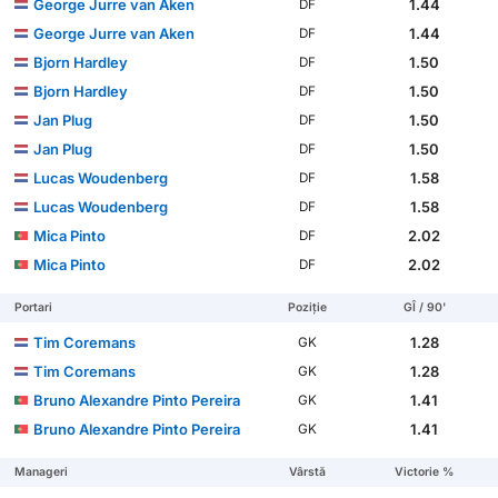
George Jurre van Aken
1.44
DF
George Jurre van Aken
1.44
DF
Bjorn Hardley
1.50
DF
Bjorn Hardley
1.50
DF
Jan Plug
1.50
DF
Jan Plug
1.50
DF
Lucas Woudenberg
1.58
DF
Lucas Woudenberg
1.58
DF
Mica Pinto
2.02
DF
Mica Pinto
2.02
DF
Portari
Poziție
GÎ / 90'
Tim Coremans
1.28
GK
Tim Coremans
1.28
GK
Bruno Alexandre Pinto Pereira
1.41
GK
Bruno Alexandre Pinto Pereira
1.41
GK
Manageri
Vârstă
Victorie %