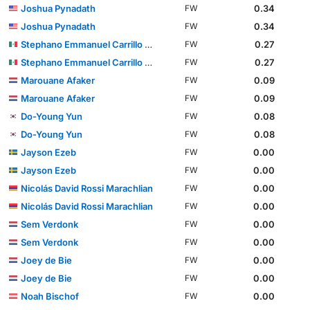
Joshua Pynadath
0.34
FW
Joshua Pynadath
0.34
FW
Stephano Emmanuel Carrillo Calderón
0.27
FW
Stephano Emmanuel Carrillo Calderón
0.27
FW
Marouane Afaker
0.09
FW
Marouane Afaker
0.09
FW
Do-Young Yun
0.08
FW
Do-Young Yun
0.08
FW
Jayson Ezeb
0.00
FW
Jayson Ezeb
0.00
FW
Nicolás David Rossi Marachlian
0.00
FW
Nicolás David Rossi Marachlian
0.00
FW
Sem Verdonk
0.00
FW
Sem Verdonk
0.00
FW
Joey de Bie
0.00
FW
Joey de Bie
0.00
FW
Noah Bischof
0.00
FW