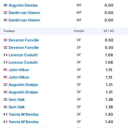
Argyrios Darelas
0.00
MF
Daniël van Vianen
0.00
MF
Daniël van Vianen
0.00
MF
Fundași
Poziție
GÎ / 90'
Deveron Fonville
0.50
DF
Deveron Fonville
0.50
DF
Lorenzo Codutti
1.08
DF
Lorenzo Codutti
1.08
DF
John Hilton
1.15
DF
John Hilton
1.15
DF
Augustin Drakpe
1.31
DF
Augustin Drakpe
1.31
DF
Sem Valk
1.38
DF
Sem Valk
1.38
DF
Yannis M'Bemba
1.40
DF
Yannis M'Bemba
1.40
DF