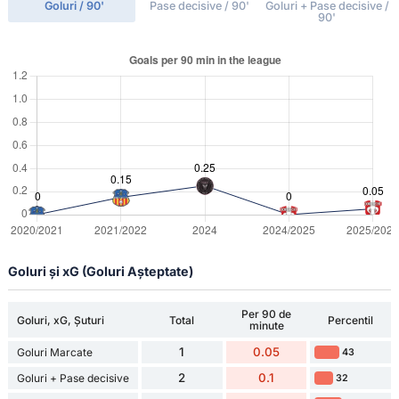
Goluri / 90'
Pase decisive / 90'
Goluri + Pase decisive /
90'
Goluri și xG (Goluri Așteptate)
Per 90 de
Goluri, xG, Șuturi
Total
Percentil
minute
1
0.05
Goluri Marcate
43
2
0.1
Goluri + Pase decisive
32