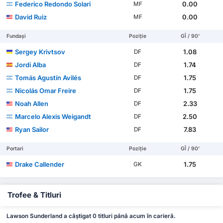
Federico Redondo Solari
0.00
MF
David Ruiz
0.00
MF
Fundași
Poziție
GÎ / 90'
Sergey Krivtsov
1.08
DF
Jordi Alba
1.74
DF
Tomás Agustín Avilés
1.75
DF
Nicolás Omar Freire
1.75
DF
Noah Allen
2.33
DF
Marcelo Alexis Weigandt
2.50
DF
Ryan Sailor
7.83
DF
Portari
Poziție
GÎ / 90'
Drake Callender
1.75
GK
Trofee & Titluri
Lawson Sunderland a câștigat 0 titluri până acum în carieră.