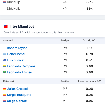
Dirk Kuijt
38
45
%
Dirk Kuijt
38
45
%
Inter Miami Lot
Colegii de echipă ai lui Lawson Sunderland la nivelul clubului
Atacanți
Poziție
Goluri / 90'
Robert Taylor
1.17
FW
Lionel Messi
0.78
FW
Luis Suárez
0.51
FW
Leonardo Campana
0.00
FW
Leonardo Afonso
0.00
FW
Mijlocași
Poziție
Pase decisive / 90'
Julian Gressel
0.26
MF
Sergio Busquets
0.25
MF
Diego Gómez
0.25
MF