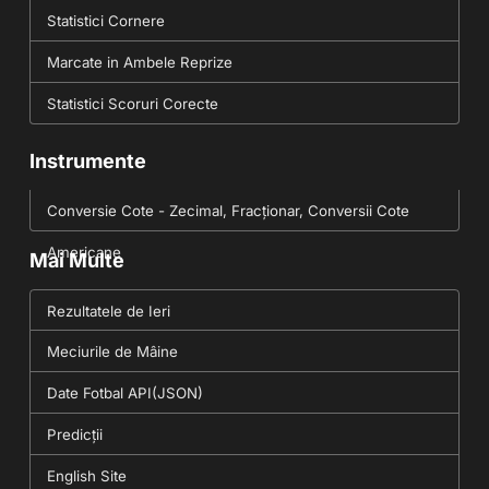
Statistici Cornere
Marcate in Ambele Reprize
Statistici Scoruri Corecte
Instrumente
Conversie Cote - Zecimal, Fracționar, Conversii Cote
Americane
Mai Multe
Rezultatele de Ieri
Meciurile de Mâine
Date Fotbal API(JSON)
Predicții
English Site