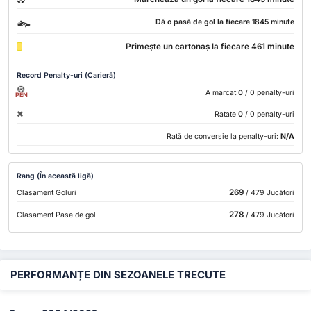
Dă o pasă de gol la fiecare 1845 minute
Primește un cartonaș la fiecare 461 minute
Record Penalty-uri (Carieră)
A marcat
0
/ 0 penalty-uri
PEN
Ratate
0
/ 0 penalty-uri
Rată de conversie la penalty-uri:
N/A
Rang (În această ligă)
269
Clasament Goluri
/ 479 Jucători
278
Clasament Pase de gol
/ 479 Jucători
PERFORMANȚE DIN SEZOANELE TRECUTE