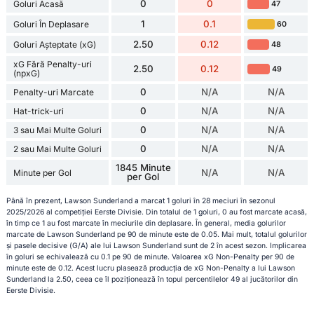
0
0
Goluri Acasă
47
1
0.1
Goluri În Deplasare
60
2.50
0.12
Goluri Așteptate (xG)
48
xG Fără Penalty-uri
2.50
0.12
49
(npxG)
0
N/A
N/A
Penalty-uri Marcate
0
N/A
N/A
Hat-trick-uri
0
N/A
N/A
3 sau Mai Multe Goluri
0
N/A
N/A
2 sau Mai Multe Goluri
1845 Minute
N/A
N/A
Minute per Gol
per Gol
Până în prezent, Lawson Sunderland a marcat 1 goluri în 28 meciuri în sezonul
2025/2026 al competiției Eerste Divisie. Din totalul de 1 goluri, 0 au fost marcate acasă,
în timp ce 1 au fost marcate în meciurile din deplasare. În general, media golurilor
marcate de Lawson Sunderland pe 90 de minute este de 0.05. Mai mult, totalul golurilor
și pasele decisive (G/A) ale lui Lawson Sunderland sunt de 2 în acest sezon. Implicarea
în goluri se echivalează cu 0.1 pe 90 de minute. Valoarea xG Non-Penalty per 90 de
minute este de 0.12. Acest lucru plasează producția de xG Non-Penalty a lui Lawson
Sunderland la 2.50, ceea ce îl poziționează în topul percentilelor 49 al jucătorilor din
Eerste Divisie.