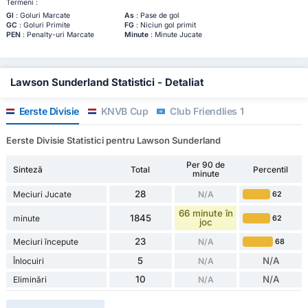
Termeni :
Gl
: Goluri Marcate
As
: Pase de gol
GC
: Goluri Primite
FG
: Niciun gol primit
PEN
: Penalty-uri Marcate
Minute
: Minute Jucate
Lawson Sunderland Statistici - Detaliat
Eerste Divisie
KNVB Cup
Club Friendlies 1
Eerste Divisie Statistici pentru Lawson Sunderland
Per 90 de
Sinteză
Total
Percentil
minute
28
Meciuri Jucate
N/A
62
66 minute în
1845
minute
62
joc
23
Meciuri începute
N/A
68
5
N/A
Înlocuiri
N/A
10
N/A
Eliminări
N/A