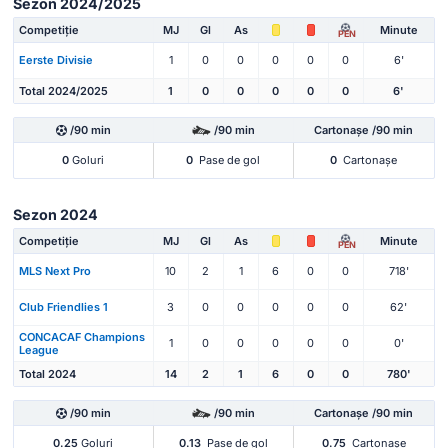
Sezon 2024/2025
Competiție
MJ
Gl
As
Minute
PEN
Eerste Divisie
1
0
0
0
0
0
6'
Total 2024/2025
1
0
0
0
0
0
6'
/90 min
/90 min
Cartonașe /90 min
0
Goluri
0
Pase de gol
0
Cartonașe
Sezon 2024
Competiție
MJ
Gl
As
Minute
PEN
MLS Next Pro
10
2
1
6
0
0
718'
Club Friendlies 1
3
0
0
0
0
0
62'
CONCACAF Champions
1
0
0
0
0
0
0'
League
Total 2024
14
2
1
6
0
0
780'
/90 min
/90 min
Cartonașe /90 min
0.25
Goluri
0.13
Pase de gol
0.75
Cartonașe