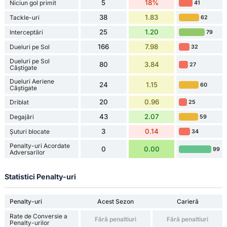
5
18%
Niciun gol primit
41
38
1.83
Tackle-uri
62
25
1.20
Interceptări
79
166
7.98
Dueluri pe Sol
32
Dueluri pe Sol
80
3.84
27
Câștigate
Dueluri Aeriene
24
1.15
60
Câștigate
20
0.96
Driblat
25
43
2.07
Degajări
59
3
0.14
Șuturi blocate
34
Penalty-uri Acordate
0
0.00
99
Adversarilor
Statistici Penalty-uri
Penalty-uri
Acest Sezon
Carieră
Rate de Conversie a
Fără penaltiuri
Fără penaltiuri
Penalty-urilor