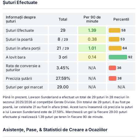
Șuturi Efectuate
Informații despre
Per 90 de
Total
Percentil
șuturi
minute
29
1.39
Șuturi Efectuate
58
8
0.38
Șuturi la poartă
53
/ 29
21
1.01
Șuturi în afara porții
64
/ 29
3 ori
0.14
A lovit bara
92
Rata de conversie a
3.45%
N/A
36
șuturilor
27.59%
N/A
Precizia șutării
38
29.00
N/A
N/A
Șuturi per gol marcat
Până în prezent, Lawson Sunderland a efectuat un total de 29 șuturi în 28 meciuri în
sezonul 2025/2026 al competiției Eerste Divisie. Din totalul de 29 șuturi, 8 au fost pe
poartă, iar celelalte 21 au fost în afara țintei. Acest lucru înseamnă că precizia la șuturi
a lui Lawson Sunderland este de 27.59%. Marchează un gol la fiecare 29.00 șuturi
efectuate și realizează 1.39 șuturi pe teren în fiecare 90 de minute.
Asistențe, Pase, & Statistici de Creare a Ocaziilor