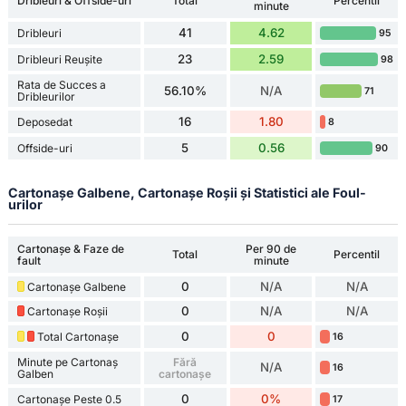
Dribleuri & Offside-uri
Total
Percentil
minute
41
4.62
Dribleuri
95
23
2.59
Dribleuri Reușite
98
Rata de Succes a
56.10%
N/A
71
Dribleurilor
16
1.80
Deposedat
8
5
0.56
Offside-uri
90
Cartonașe Galbene, Cartonașe Roșii și Statistici ale Foul-
urilor
Cartonașe & Faze de
Per 90 de
Total
Percentil
fault
minute
0
N/A
N/A
Cartonașe Galbene
0
N/A
N/A
Cartonașe Roșii
0
0
Total Cartonașe
16
Minute pe Cartonaș
Fără
N/A
16
Galben
cartonașe
0
0%
Cartonașe Peste 0.5
17