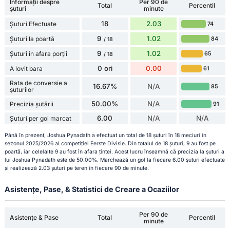
Informații despre
Per 90 de
Total
Percentil
șuturi
minute
18
2.03
Șuturi Efectuate
74
9
1.02
Șuturi la poartă
84
/ 18
9
1.02
Șuturi în afara porții
65
/ 18
0 ori
0.00
A lovit bara
61
Rata de conversie a
16.67%
N/A
85
șuturilor
50.00%
N/A
Precizia șutării
91
6.00
N/A
N/A
Șuturi per gol marcat
Până în prezent, Joshua Pynadath a efectuat un total de 18 șuturi în 18 meciuri în
sezonul 2025/2026 al competiției Eerste Divisie. Din totalul de 18 șuturi, 9 au fost pe
poartă, iar celelalte 9 au fost în afara țintei. Acest lucru înseamnă că precizia la șuturi a
lui Joshua Pynadath este de 50.00%. Marchează un gol la fiecare 6.00 șuturi efectuate
și realizează 2.03 șuturi pe teren în fiecare 90 de minute.
Asistențe, Pase, & Statistici de Creare a Ocaziilor
Per 90 de
Asistențe & Pase
Total
Percentil
minute