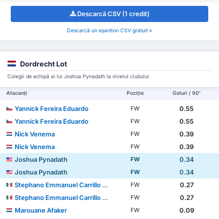
Descarcă CSV (1 credit)
Descarcă un eșantion CSV gratuit »
Dordrecht Lot
Colegii de echipă ai lui Joshua Pynadath la nivelul clubului
Atacanți
Poziție
Goluri / 90'
Yannick Fereira Eduardo
0.55
FW
Yannick Fereira Eduardo
0.55
FW
Nick Venema
0.39
FW
Nick Venema
0.39
FW
Joshua Pynadath
0.34
FW
Joshua Pynadath
0.34
FW
Stephano Emmanuel Carrillo Calderón
0.27
FW
Stephano Emmanuel Carrillo Calderón
0.27
FW
Marouane Afaker
0.09
FW