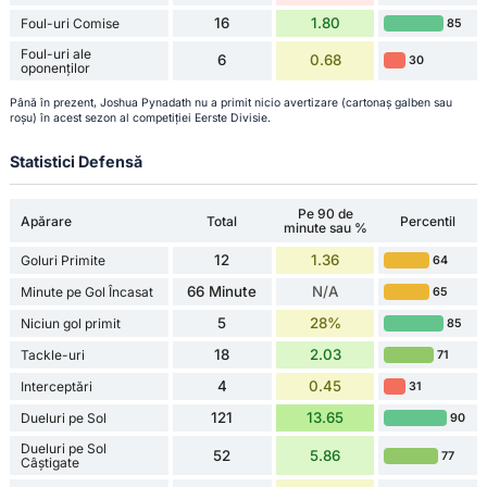
16
1.80
Foul-uri Comise
85
Foul-uri ale
6
0.68
30
oponenților
Până în prezent, Joshua Pynadath nu a primit nicio avertizare (cartonaș galben sau
roșu) în acest sezon al competiției Eerste Divisie.
Statistici Defensă
Pe 90 de
Apărare
Total
Percentil
minute sau %
12
1.36
Goluri Primite
64
66 Minute
N/A
Minute pe Gol Încasat
65
5
28%
Niciun gol primit
85
18
2.03
Tackle-uri
71
4
0.45
Interceptări
31
121
13.65
Dueluri pe Sol
90
Dueluri pe Sol
52
5.86
77
Câștigate