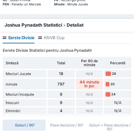
GC
: Goluri Primite
FG
: Niciun gol primit
PEN
: Penalty-uri Marcate
Minute
: Minute Jucate
Joshua Pynadath Statistici - Detaliat
Eerste Divisie
KNVB Cup
Eerste Divisie Statistici pentru Joshua Pynadath
Per 90 de
Sinteză
Total
Percentil
minute
18
Meciuri Jucate
N/A
28
44 minute
797
minute
20
în joc
9
Meciuri începute
N/A
24
9
N/A
Înlocuiri
N/A
4
N/A
Eliminări
N/A
Goluri / 90'
Pase decisive / 90'
Goluri + Pase decisive /
90'