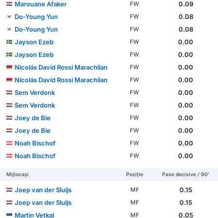
Marouane Afaker
0.09
FW
Do-Young Yun
0.08
FW
Do-Young Yun
0.08
FW
Jayson Ezeb
0.00
FW
Jayson Ezeb
0.00
FW
Nicolás David Rossi Marachlian
0.00
FW
Nicolás David Rossi Marachlian
0.00
FW
Sem Verdonk
0.00
FW
Sem Verdonk
0.00
FW
Joey de Bie
0.00
FW
Joey de Bie
0.00
FW
Noah Bischof
0.00
FW
Noah Bischof
0.00
FW
Mijlocași
Poziție
Pase decisive / 90'
Joep van der Sluijs
0.15
MF
Joep van der Sluijs
0.15
MF
Martin Vetkal
0.05
MF