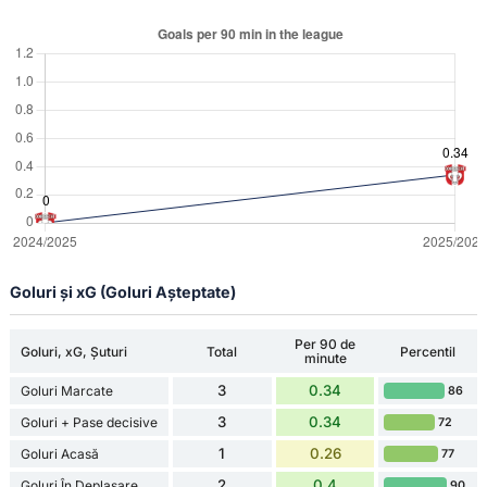
Goluri și xG (Goluri Așteptate)
Per 90 de
Goluri, xG, Șuturi
Total
Percentil
minute
3
0.34
Goluri Marcate
86
3
0.34
Goluri + Pase decisive
72
1
0.26
Goluri Acasă
77
2
0.4
Goluri În Deplasare
90