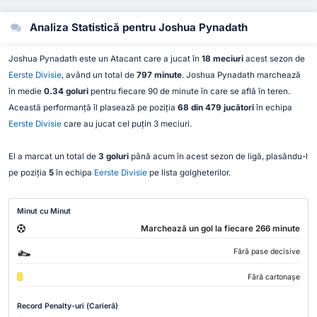
Analiza Statistică pentru Joshua Pynadath
Joshua Pynadath este un Atacant care a jucat în
18 meciuri
acest sezon de
Eerste Divisie
, având un total de
797 minute
. Joshua Pynadath marchează
în medie
0.34 goluri
pentru fiecare 90 de minute în care se află în teren.
Această performanță îl plasează pe poziția
68 din 479 jucători
în echipa
Eerste Divisie
care au jucat cel puțin 3 meciuri.
El a marcat un total de
3 goluri
până acum în acest sezon de ligă, plasându-l
pe poziția
5
în echipa
Eerste Divisie
pe lista golgheterilor.
Minut cu Minut
Marchează un gol la fiecare 266 minute
Fără pase decisive
Fără cartonașe
Record Penalty-uri (Carieră)