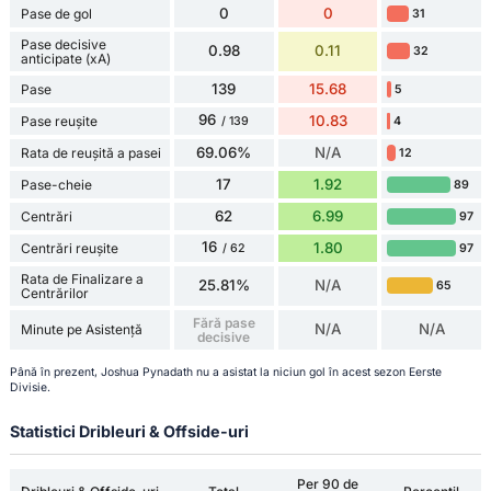
0
0
Pase de gol
31
Pase decisive
0.98
0.11
32
anticipate (xA)
139
15.68
Pase
5
96
10.83
Pase reușite
4
/ 139
69.06%
N/A
Rata de reușită a pasei
12
17
1.92
Pase-cheie
89
62
6.99
Centrări
97
16
1.80
Centrări reușite
97
/ 62
Rata de Finalizare a
25.81%
N/A
65
Centrărilor
Fără pase
N/A
N/A
Minute pe Asistență
decisive
Până în prezent, Joshua Pynadath nu a asistat la niciun gol în acest sezon Eerste
Divisie.
Statistici Dribleuri & Offside-uri
Per 90 de