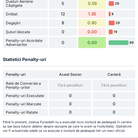
Dueluri Aeriene
5
0.56
26
Câștigate
12
1.35
Driblat
8
8
0.90
Degajări
29
0
0.00
Șuturi blocate
19
Penalty-uri Acordate
0
0.00
99
Adversarilor
Statistici Penalty-uri
Penalty-uri
Acest Sezon
Carieră
Rate de Conversie a
Fără penaltiuri
Fără penaltiuri
Penalty-urilor
0
0
Penalty-uri Executate
0
0
Penalty-uri Marcate
0
0
Penalty-uri Ratate
Până în prezent, Joshua Pynadath nu a executat nicio lovitură de pedeapsă în cariera
sa (pe baza tuturor datelor despre sezoane pe care le avem la FootyStats). Statisticile
vor fi actualizate odată ce va executa o lovitură de pedeapsă într-un meci oficial.