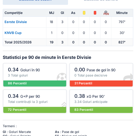
Competiție
MJ
Gl
As
Minute
PEN
Eerste Divisie
18
3
0
0
0
0
797'
KNVB Cup
1
0
0
0
0
0
30'
Total 2025/2026
19
3
0
0
0
0
827'
Statistici pe 90 de minute în Eerste Divisie
0.34
0.00
Goluri în 90
Pase de gol în 90
3 Total goluri
0 Total pase decisive
86 Percentil
31 Percentil
0.34
0.38
G+P per 90
xG Per 90'
Total contribuții la 3 goluri
3.34 Goluri anticipate
72 Percentil
83 Percentil
Termeni :
Gl
: Goluri Marcate
As
: Pase de gol