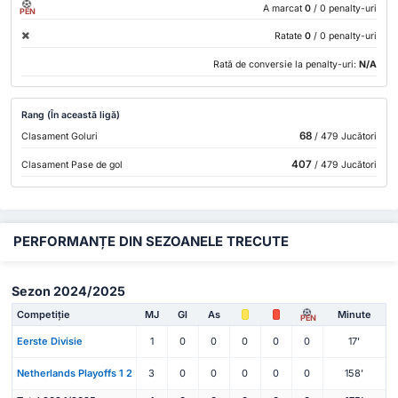
A marcat
0
/ 0 penalty-uri
PEN
Ratate
0
/ 0 penalty-uri
Rată de conversie la penalty-uri:
N/A
Rang (În această ligă)
68
Clasament Goluri
/ 479 Jucători
407
Clasament Pase de gol
/ 479 Jucători
PERFORMANȚE DIN SEZOANELE TRECUTE
Sezon 2024/2025
Competiție
MJ
Gl
As
Minute
PEN
Eerste Divisie
1
0
0
0
0
0
17'
Netherlands Playoffs 1 2
3
0
0
0
0
0
158'