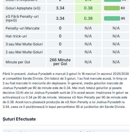
3.34
0.38
Goluri Așteptate (xG)
83
xG Fără Penalty-uri
3.34
0.38
85
(npxG)
0
N/A
N/A
Penalty-uri Marcate
0
N/A
N/A
Hat-trick-uri
0
N/A
N/A
3 sau Mai Multe Goluri
0
N/A
N/A
2 sau Mai Multe Goluri
266 Minute
N/A
N/A
Minute per Gol
per Gol
Până în prezent, Joshua Pynadath a marcat 3 goluri în 18 meciuri în sezonul 2025/2026
al competiției Eerste Divisie. Din totalul de 3 goluri, 1 au fost marcate acasă, în timp ce
2 au fost marcate în meciurile din deplasare. În general, media golurilor marcate de
Joshua Pynadath pe 90 de minute este de 0.34. Mai mult, totalul golurilor și pasele
decisive (G/A) ale lui Joshua Pynadath sunt de 3 în acest sezon. Implicarea în goluri se
echivalează cu 0.34 pe 90 de minute. Valoarea xG Non-Penalty per 90 de minute este
de 0.38. Acest lucru plasează producția de xG Non-Penalty a lui Joshua Pynadath la
3.34, ceea ce îl poziționează în topul percentilelor 85 al jucătorilor din Eerste Divisie.
Șuturi Efectuate