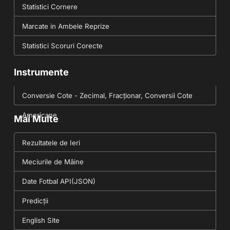
Statistici Cornere
Marcate in Ambele Reprize
Statistici Scoruri Corecte
Instrumente
Conversie Cote - Zecimal, Fracționar, Conversii Cote
Americane
Mai Multe
Rezultatele de Ieri
Meciurile de Mâine
Date Fotbal API(JSON)
Predicții
English Site