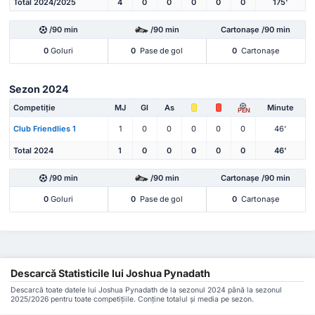
Total 2024/2025
4
0
0
0
0
0
175'
/90 min
/90 min
Cartonașe /90 min
0
Goluri
0
Pase de gol
0
Cartonașe
Sezon 2024
Competiție
MJ
Gl
As
Minute
PEN
Club Friendlies 1
1
0
0
0
0
0
46'
Total 2024
1
0
0
0
0
0
46'
/90 min
/90 min
Cartonașe /90 min
0
Goluri
0
Pase de gol
0
Cartonașe
Descarcă Statisticile lui Joshua Pynadath
Descarcă toate datele lui Joshua Pynadath de la sezonul 2024 până la sezonul
2025/2026 pentru toate competițiile. Conține totalul și media pe sezon.