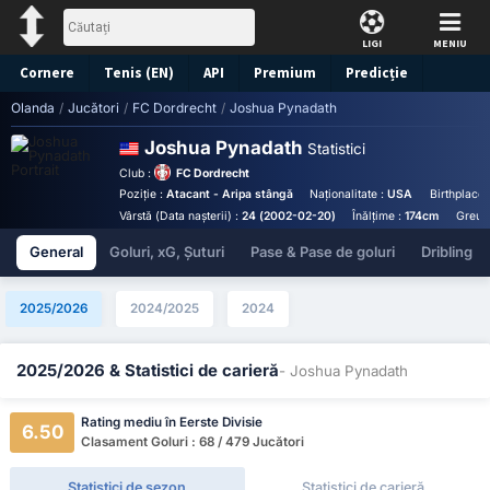
LIGI
MENIU
Cornere
Tenis (EN)
API
Premium
Predicție
Olanda
/
Jucători
/
FC Dordrecht
/
Joshua Pynadath
Joshua Pynadath
Statistici
Club :
FC Dordrecht
Poziție :
Atacant - Aripa stângă
Naționalitate :
USA
Birthplace 
Vârstă (Data nașterii) :
24 (2002-02-20)
Înălțime :
174cm
Greuta
General
Goluri, xG, Șuturi
Pase & Pase de goluri
Dribling
2025/2026
2024/2025
2024
2025/2026 & Statistici de carieră
- Joshua Pynadath
Rating mediu în Eerste Divisie
6.50
Clasament Goluri : 68 / 479 Jucători
Statistici de sezon
Statistici de carieră