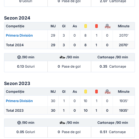
0
Goluri
0
Pase de gol
2.07
Cartonașe
Sezon 2024
Competiție
MJ
Gl
As
Minute
PEN
Primera División
29
3
0
8
1
0
2070'
Total 2024
29
3
0
8
1
0
2070'
/90 min
/90 min
Cartonașe /90 min
0.13
Goluri
0
Pase de gol
0.35
Cartonașe
Sezon 2023
Competiție
MJ
Gl
As
Minute
PEN
Primera División
30
1
0
10
1
0
1935'
Total 2023
30
1
0
10
1
0
1935'
/90 min
/90 min
Cartonașe /90 min
0.05
Goluri
0
Pase de gol
0.51
Cartonașe