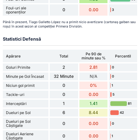
Foul-uri ale
0
0.00
3
oponenților
Până în prezent, Tiago Galletto López nu a primit nicio avertizare (cartonaș galben sau
roșu) în acest sezon al competiției Primera División.
Statistici Defensă
Pe 90 de
Apărare
Total
Percentil
minute sau %
2
2.81
Goluri Primite
0
32 Minute
N/A
Minute pe Gol Încasat
0
0
0%
Niciun gol primit
1
0
0.00
Tackle-uri
5
1
1.41
Interceptări
81
6
8.44
Dueluri pe Sol
42
Dueluri pe Sol
0
0.00
0
Câștigate
Dueluri Aeriene
0
0.00
1
Câștigate