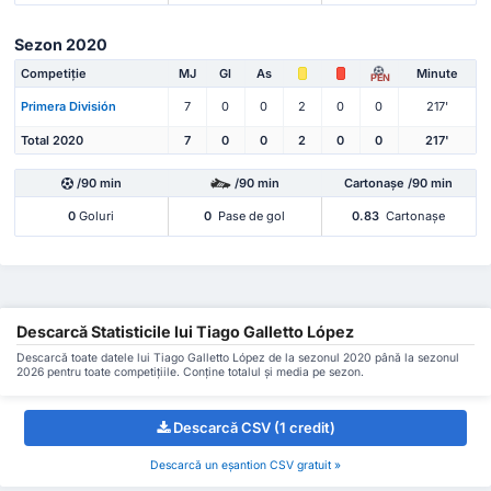
Sezon 2020
Competiție
MJ
Gl
As
Minute
PEN
Primera División
7
0
0
2
0
0
217'
Total 2020
7
0
0
2
0
0
217'
/90 min
/90 min
Cartonașe /90 min
0
Goluri
0
Pase de gol
0.83
Cartonașe
Descarcă Statisticile lui Tiago Galletto López
Descarcă toate datele lui Tiago Galletto López de la sezonul 2020 până la sezonul
2026 pentru toate competițiile. Conține totalul și media pe sezon.
Descarcă CSV (1 credit)
Descarcă un eșantion CSV gratuit »