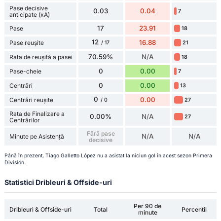
Pase decisive
0.03
0.04
7
anticipate (xA)
17
23.91
Pase
18
12
16.88
Pase reușite
21
/ 17
70.59%
N/A
Rata de reușită a pasei
18
0
0.00
Pase-cheie
7
0
0.00
Centrări
13
0
0.00
Centrări reușite
27
/ 0
Rata de Finalizare a
0.00%
N/A
27
Centrărilor
Fără pase
N/A
N/A
Minute pe Asistență
decisive
Până în prezent, Tiago Galletto López nu a asistat la niciun gol în acest sezon Primera
División.
Statistici Dribleuri & Offside-uri
Per 90 de
Dribleuri & Offside-uri
Total
Percentil
minute