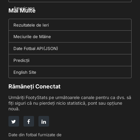
Americane
Mai Multe
Rezultatele de Ieri
Meciurile de Mâine
Date Fotbal API(JSON)
Predicții
English Site
Rămâneți Conectat
Urmăriți FootyStats pe următoarele canale pentru ca dvs. să
fiți siguri că nu pierdeți nicio statistică, pont sau opțiune
nouă.
Date din fotbal furnizate de