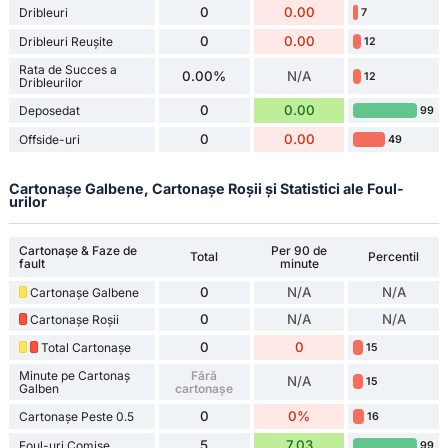
0
0.00
Dribleuri
7
0
0.00
Dribleuri Reușite
12
Rata de Succes a
0.00%
N/A
12
Dribleurilor
0
0.00
Deposedat
99
0
0.00
Offside-uri
49
Cartonașe Galbene, Cartonașe Roșii și Statistici ale Foul-
urilor
Cartonașe & Faze de
Per 90 de
Total
Percentil
fault
minute
0
N/A
N/A
Cartonașe Galbene
0
N/A
N/A
Cartonașe Roșii
0
0
Total Cartonașe
15
Minute pe Cartonaș
Fără
N/A
15
Galben
cartonașe
0
0%
Cartonașe Peste 0.5
16
5
7.03
Foul-uri Comise
99