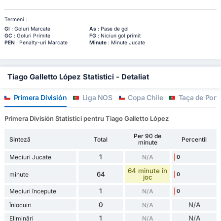
Termeni :
Gl
: Goluri Marcate
As
: Pase de gol
GC
: Goluri Primite
FG
: Niciun gol primit
PEN
: Penalty-uri Marcate
Minute
: Minute Jucate
Tiago Galletto López Statistici - Detaliat
Primera División
Liga NOS
Copa Chile
Taça de Port
Primera División Statistici pentru Tiago Galletto López
Per 90 de
Sinteză
Total
Percentil
minute
1
Meciuri Jucate
N/A
0
64 minute în
64
minute
0
joc
1
Meciuri începute
N/A
0
0
N/A
Înlocuiri
N/A
1
N/A
Eliminări
N/A