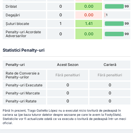
0
0.00
Driblat
99
0
0.00
Degajări
1
1
1.41
Șuturi blocate
99
Penalty-uri Acordate
0
0.00
99
Adversarilor
Statistici Penalty-uri
Penalty-uri
Acest Sezon
Carieră
Rate de Conversie a
Fără penaltiuri
Fără penaltiuri
Penalty-urilor
0
0
Penalty-uri Executate
0
0
Penalty-uri Marcate
0
0
Penalty-uri Ratate
Până în prezent, Tiago Galletto López nu a executat nicio lovitură de pedeapsă în
cariera sa (pe baza tuturor datelor despre sezoane pe care le avem la FootyStats).
Statisticile vor fi actualizate odată ce va executa o lovitură de pedeapsă într-un meci
oficial.