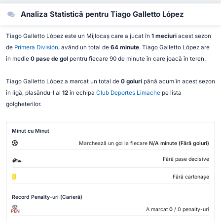
Analiza Statistică pentru Tiago Galletto López
Tiago Galletto López este un Mijlocaș care a jucat în
1 meciuri
acest sezon
de
Primera División
, având un total de
64 minute
. Tiago Galletto López are
în medie
0 pase de gol
pentru fiecare 90 de minute în care joacă în teren.
Tiago Galletto López a marcat un total de
0 goluri
până acum în acest sezon
în ligă, plasându-l al
12
în echipa
Club Deportes Limache
pe lista
golgheterilor.
Minut cu Minut
Marchează un gol la fiecare
N/A minute (Fără goluri)
Fără pase decisive
Fără cartonașe
Record Penalty-uri (Carieră)
A marcat
0
/ 0 penalty-uri
PEN