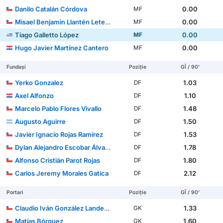
Danilo Catalán Córdova
0.00
MF
Misael Benjamin Llantén Letelier
0.00
MF
Tiago Galletto López
0.00
MF
Hugo Javier Martínez Cantero
0.00
MF
Fundași
Poziție
GÎ / 90'
Yerko Gonzalez
1.03
DF
Axel Alfonzo
1.10
DF
Marcelo Pablo Flores Vivallo
1.48
DF
Augusto Aguirre
1.50
DF
Javier Ignacio Rojas Ramírez
1.53
DF
Dylan Alejandro Escobar Álvarez
1.78
DF
Alfonso Cristián Parot Rojas
1.80
DF
Carlos Jeremy Morales Gatica
2.12
DF
Portari
Poziție
GÎ / 90'
Claudio Iván González Landeros
1.33
GK
Matías Bórquez
1.60
GK