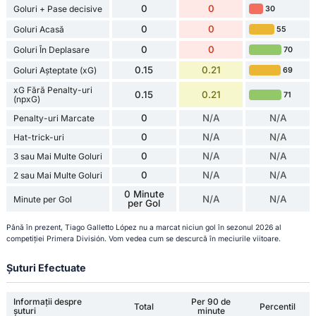
0
0
Goluri + Pase decisive
30
0
0
Goluri Acasă
55
0
0
Goluri În Deplasare
70
0.15
0.21
Goluri Așteptate (xG)
69
xG Fără Penalty-uri
0.15
0.21
71
(npxG)
0
N/A
N/A
Penalty-uri Marcate
0
N/A
N/A
Hat-trick-uri
0
N/A
N/A
3 sau Mai Multe Goluri
0
N/A
N/A
2 sau Mai Multe Goluri
0 Minute
N/A
N/A
Minute per Gol
per Gol
Până în prezent, Tiago Galletto López nu a marcat niciun gol în sezonul 2026 al
competiției Primera División. Vom vedea cum se descurcă în meciurile viitoare.
Șuturi Efectuate
Informații despre
Per 90 de
Total
Percentil
șuturi
minute