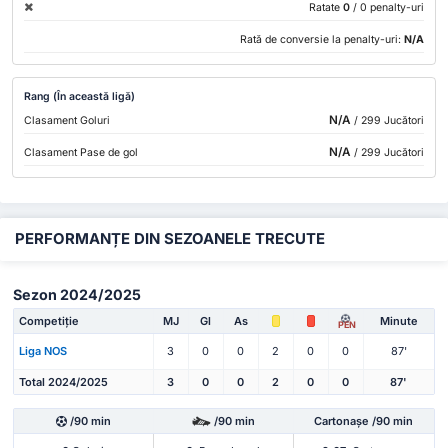
Ratate
0
/ 0 penalty-uri
Rată de conversie la penalty-uri:
N/A
Rang (În această ligă)
N/A
Clasament Goluri
/ 299 Jucători
N/A
Clasament Pase de gol
/ 299 Jucători
PERFORMANȚE DIN SEZOANELE TRECUTE
Sezon 2024/2025
Competiție
MJ
Gl
As
Minute
PEN
Liga NOS
3
0
0
2
0
0
87'
Total 2024/2025
3
0
0
2
0
0
87'
/90 min
/90 min
Cartonașe /90 min