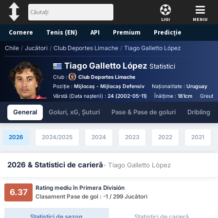
LIGI
MENIU
Cornere
Tenis (EN)
API
Premium
Predicție
Chile
/
Jucători
/
Club Deportes Limache
/
Tiago Galletto López
Tiago Galletto López
Statistici
Club :
Club Deportes Limache
Poziție :
Mijlocaș - Mijlocaș Defensiv
Naționalitate :
Uruguay
P
Vârstă (Data nașterii) :
24 (2002-05-11)
Înălțime :
181cm
Greutat
General
Goluri, xG, Șuturi
Pase & Pase de goluri
Dribling
2026
2024/2025
2024
2023
2022
2021
2026 & Statistici de carieră
- Tiago Galletto López
Rating mediu în Primera División
6.37
Clasament Pase de gol : -1 / 299 Jucători
Statistici de sezon
Statistici de carieră