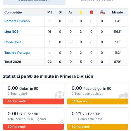
Competiție
MJ
Gl
As
Minute
PEN
Primera División
1
0
0
0
0
0
64'
Liga NOS
16
0
0
3
0
0
563'
Copa Chile
1
0
0
0
0
0
90'
Taça de Portugal
4
0
0
2
0
0
162'
Total 2026
22
0
0
5
0
0
879'
Statistici pe 90 de minute în Primera División
0.00
0.00
Goluri în 90
Pase de gol în 90
0 Total goluri
0 Total pase decisive
44 Percentil
54 Percentil
0.00
0.21
G+P per 90
xG Per 90'
Total contribuții la 0 goluri
0.15 Goluri anticipate
30 Percentil
69 Percentil