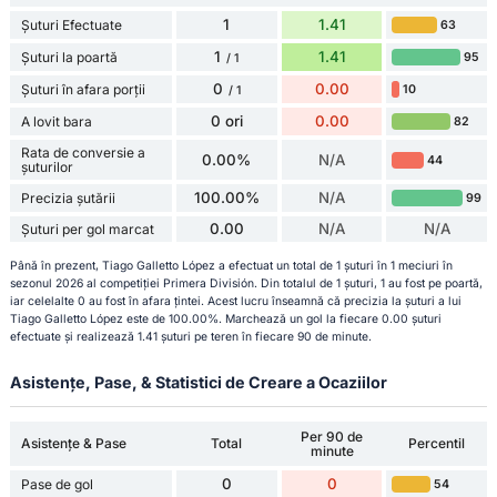
1
1.41
Șuturi Efectuate
63
1
1.41
Șuturi la poartă
95
/ 1
0
0.00
Șuturi în afara porții
10
/ 1
0 ori
0.00
A lovit bara
82
Rata de conversie a
0.00%
N/A
44
șuturilor
100.00%
N/A
Precizia șutării
99
0.00
N/A
N/A
Șuturi per gol marcat
Până în prezent, Tiago Galletto López a efectuat un total de 1 șuturi în 1 meciuri în
sezonul 2026 al competiției Primera División. Din totalul de 1 șuturi, 1 au fost pe poartă,
iar celelalte 0 au fost în afara țintei. Acest lucru înseamnă că precizia la șuturi a lui
Tiago Galletto López este de 100.00%. Marchează un gol la fiecare 0.00 șuturi
efectuate și realizează 1.41 șuturi pe teren în fiecare 90 de minute.
Asistențe, Pase, & Statistici de Creare a Ocaziilor
Per 90 de
Asistențe & Pase
Total
Percentil
minute
0
0
Pase de gol
54