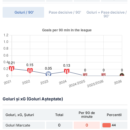
Goluri / 90'
Pase decisive / 90'
Goluri + Pase decisive /
90'
Goluri și xG (Goluri Așteptate)
Per 90 de
Goluri, xG, Șuturi
Total
Percentil
minute
0
0
Goluri Marcate
44