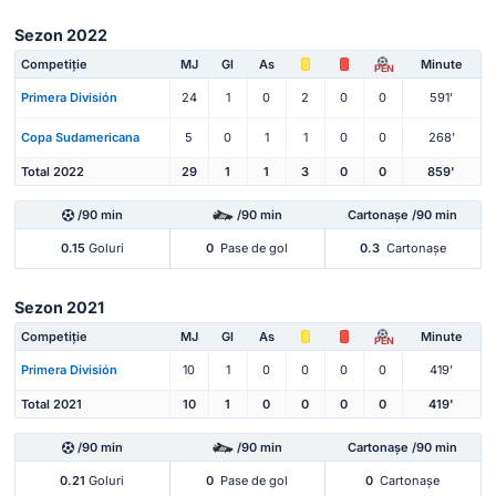
Sezon 2022
Competiție
MJ
Gl
As
Minute
PEN
Primera División
24
1
0
2
0
0
591'
Copa Sudamericana
5
0
1
1
0
0
268'
Total 2022
29
1
1
3
0
0
859'
/90 min
/90 min
Cartonașe /90 min
0.15
Goluri
0
Pase de gol
0.3
Cartonașe
Sezon 2021
Competiție
MJ
Gl
As
Minute
PEN
Primera División
10
1
0
0
0
0
419'
Total 2021
10
1
0
0
0
0
419'
/90 min
/90 min
Cartonașe /90 min
0.21
Goluri
0
Pase de gol
0
Cartonașe