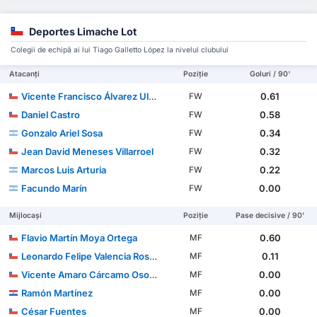
Deportes Limache Lot
Colegii de echipă ai lui Tiago Galletto López la nivelul clubului
Atacanți
Poziție
Goluri / 90'
Vicente Francisco Álvarez Ulloz
0.61
FW
Daniel Castro
0.58
FW
Gonzalo Ariel Sosa
0.34
FW
Jean David Meneses Villarroel
0.32
FW
Marcos Luis Arturia
0.22
FW
Facundo Marín
0.00
FW
Mijlocași
Poziție
Pase decisive / 90'
Flavio Martín Moya Ortega
0.60
MF
Leonardo Felipe Valencia Rossel
0.11
MF
Vicente Amaro Cárcamo Osorio
0.00
MF
Ramón Martínez
0.00
MF
César Fuentes
0.00
MF