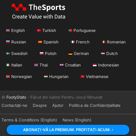
English
Turkish
Portuguese
Russian
Spanish
French
Romanian
Swedish
Polish
German
Dutch
Italian
Thai
Croatian
Indonesian
Norwegian
Hungarian
Vietnamese
©
FootyStats
- Făcut din Iubire Pentru Jocul Minunat
Contactați-ne
Despre
Ajutor
Politica de Confidențialitate
Terms & Conditions (English)
News (English)
ABONAȚI-VĂ LA PREMIUM. PROFITAȚI ACUM.