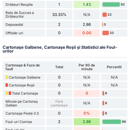
1
1.43
Dribleuri Reușite
92
Rata de Succes a
33.33%
N/A
22
Dribleurilor
2
2.86
Deposedat
0
0
0.00
Offside-uri
33
Cartonașe Galbene, Cartonașe Roșii și Statistici ale Foul-
urilor
Cartonașe & Faze de
Per 90 de
Total
Percentil
fault
minute
0
N/A
N/A
Cartonașe Galbene
0
N/A
N/A
Cartonașe Roșii
0
0
Total Cartonașe
8
Minute pe Cartonaș
Fără
N/A
8
Galben
cartonașe
0
0%
Cartonașe Peste 0.5
8
2
2.86
Foul-uri Comise
99
Foul-uri ale