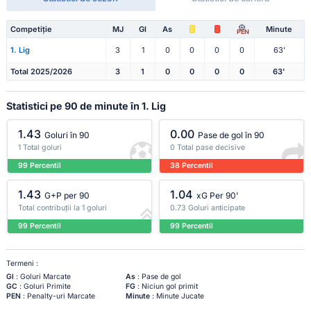
Competiție
MJ
Gl
As
Minute
PEN
1. Lig
3
1
0
0
0
0
63'
Total 2025/2026
3
1
0
0
0
0
63'
Statistici pe 90 de minute în 1. Lig
1.43
0.00
Goluri în 90
Pase de gol în 90
1 Total goluri
0 Total pase decisive
99 Percentil
38 Percentil
1.43
1.04
G+P per 90
xG Per 90'
Total contribuții la 1 goluri
0.73 Goluri anticipate
99 Percentil
99 Percentil
Termeni :
Gl
: Goluri Marcate
As
: Pase de gol
GC
: Goluri Primite
FG
: Niciun gol primit
PEN
: Penalty-uri Marcate
Minute
: Minute Jucate