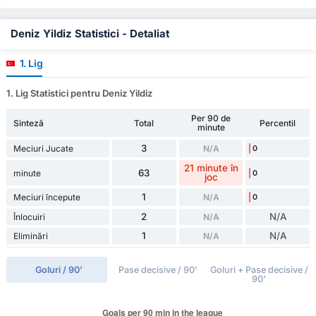
Deniz Yildiz Statistici - Detaliat
1. Lig
1. Lig Statistici pentru Deniz Yildiz
Per 90 de
Sinteză
Total
Percentil
minute
3
Meciuri Jucate
N/A
0
21 minute în
63
minute
0
joc
1
Meciuri începute
N/A
0
2
N/A
Înlocuiri
N/A
1
N/A
Eliminări
N/A
Goluri / 90'
Pase decisive / 90'
Goluri + Pase decisive /
90'