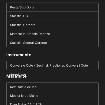
Peste/Sub Goluri
Statistici GG
Statistici Cornere
Marcate in Ambele Reprize
Statistici Scoruri Corecte
Instrumente
Conversie Cote - Zecimal, Fracționar, Conversii Cote
Americane
Mai Multe
Rezultatele de Ieri
Meciurile de Mâine
Date Fotbal API(JSON)