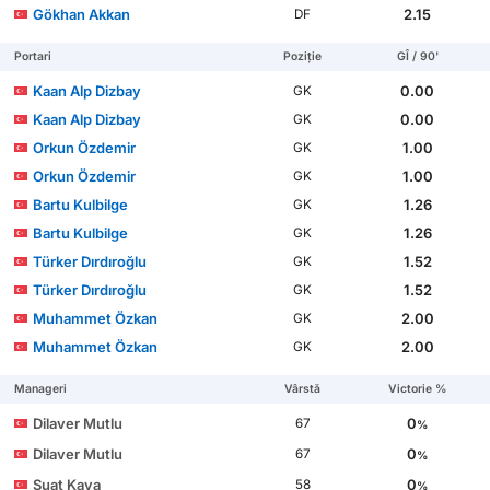
Gökhan Akkan
2.15
DF
Portari
Poziție
GÎ / 90'
Kaan Alp Dizbay
0.00
GK
Kaan Alp Dizbay
0.00
GK
Orkun Özdemir
1.00
GK
Orkun Özdemir
1.00
GK
Bartu Kulbilge
1.26
GK
Bartu Kulbilge
1.26
GK
Türker Dırdıroğlu
1.52
GK
Türker Dırdıroğlu
1.52
GK
Muhammet Özkan
2.00
GK
Muhammet Özkan
2.00
GK
Manageri
Vârstă
Victorie %
Dilaver Mutlu
0
67
%
Dilaver Mutlu
0
67
%
Suat Kaya
0
58
%