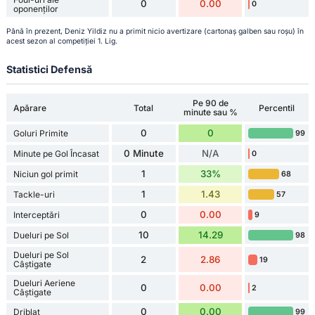
0
0.00
0
oponenților
Până în prezent, Deniz Yildiz nu a primit nicio avertizare (cartonaș galben sau roșu) în
acest sezon al competiției 1. Lig.
Statistici Defensă
Pe 90 de
Apărare
Total
Percentil
minute sau %
0
0
Goluri Primite
99
0 Minute
N/A
Minute pe Gol Încasat
0
1
33%
Niciun gol primit
68
1
1.43
Tackle-uri
57
0
0.00
Interceptări
9
10
14.29
Dueluri pe Sol
98
Dueluri pe Sol
2
2.86
19
Câștigate
Dueluri Aeriene
0
0.00
2
Câștigate
0
0.00
Driblat
99