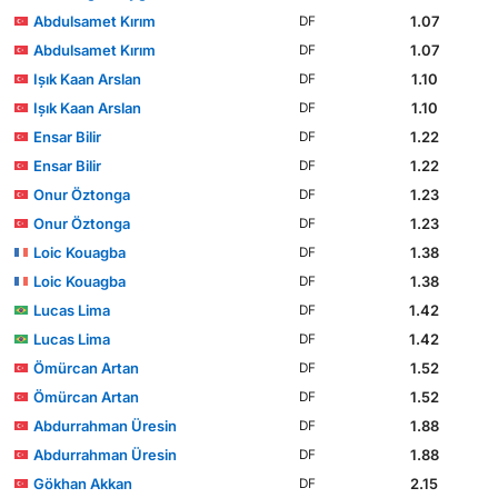
Abdulsamet Kırım
1.07
DF
Abdulsamet Kırım
1.07
DF
Işık Kaan Arslan
1.10
DF
Işık Kaan Arslan
1.10
DF
Ensar Bilir
1.22
DF
Ensar Bilir
1.22
DF
Onur Öztonga
1.23
DF
Onur Öztonga
1.23
DF
Loic Kouagba
1.38
DF
Loic Kouagba
1.38
DF
Lucas Lima
1.42
DF
Lucas Lima
1.42
DF
Ömürcan Artan
1.52
DF
Ömürcan Artan
1.52
DF
Abdurrahman Üresin
1.88
DF
Abdurrahman Üresin
1.88
DF
Gökhan Akkan
2.15
DF