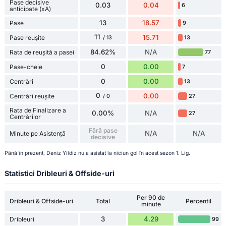
Pase decisive
0.03
0.04
6
anticipate (xA)
13
18.57
Pase
9
11
15.71
Pase reușite
13
/ 13
84.62%
N/A
Rata de reușită a pasei
77
0
0.00
Pase-cheie
7
0
0.00
Centrări
13
0
0.00
Centrări reușite
27
/ 0
Rata de Finalizare a
0.00%
N/A
27
Centrărilor
Fără pase
N/A
N/A
Minute pe Asistență
decisive
Până în prezent, Deniz Yildiz nu a asistat la niciun gol în acest sezon 1. Lig.
Statistici Dribleuri & Offside-uri
Per 90 de
Dribleuri & Offside-uri
Total
Percentil
minute
3
4.29
Dribleuri
99