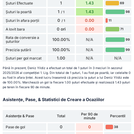
1
1.43
Șuturi Efectuate
69
1
1.43
Șuturi la poartă
98
/ 1
0
0.00
Șuturi în afara porții
11
/ 1
0 ori
0.00
A lovit bara
71
Rata de conversie a
100.00%
N/A
99
șuturilor
100.00%
N/A
Precizia șutării
99
1.00
N/A
N/A
Șuturi per gol marcat
Până în prezent, Deniz Yildiz a efectuat un total de 1 șuturi în 3 meciuri în sezonul
2025/2026 al competiției 1. Lig. Din totalul de 1 șuturi, 1 au fost pe poartă, iar celelalte 0
au fost în afara țintei. Acest lucru înseamnă că precizia la șuturi a lui Deniz Yildiz este
de 100.00%. Marchează un gol la fiecare 1.00 șuturi efectuate și realizează 1.43 șuturi
pe teren în fiecare 90 de minute.
Asistențe, Pase, & Statistici de Creare a Ocaziilor
Per 90 de
Asistențe & Pase
Total
Percentil
minute
0
0
Pase de gol
38