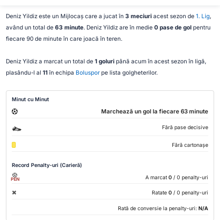
Deniz Yildiz este un Mijlocaș care a jucat în
3 meciuri
acest sezon de
1. Lig
,
având un total de
63 minute
. Deniz Yildiz are în medie
0 pase de gol
pentru
fiecare 90 de minute în care joacă în teren.
Deniz Yildiz a marcat un total de
1 goluri
până acum în acest sezon în ligă,
plasându-l al
11
în echipa
Boluspor
pe lista golgheterilor.
Minut cu Minut
Marchează un gol la fiecare 63 minute
Fără pase decisive
Fără cartonașe
Record Penalty-uri (Carieră)
A marcat
0
/ 0 penalty-uri
PEN
Ratate
0
/ 0 penalty-uri
Rată de conversie la penalty-uri:
N/A