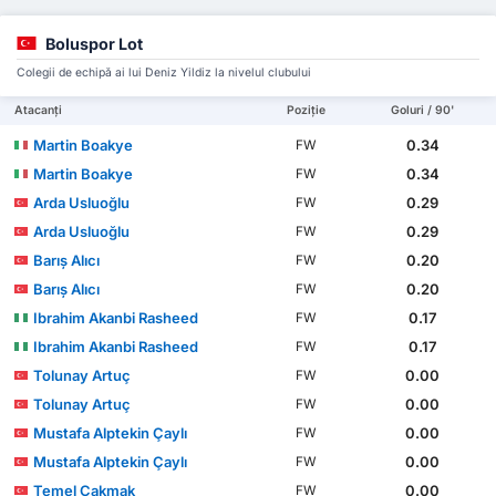
Boluspor Lot
Colegii de echipă ai lui Deniz Yildiz la nivelul clubului
Atacanți
Poziție
Goluri / 90'
Martin Boakye
0.34
FW
Martin Boakye
0.34
FW
Arda Usluoğlu
0.29
FW
Arda Usluoğlu
0.29
FW
Barış Alıcı
0.20
FW
Barış Alıcı
0.20
FW
Ibrahim Akanbi Rasheed
0.17
FW
Ibrahim Akanbi Rasheed
0.17
FW
Tolunay Artuç
0.00
FW
Tolunay Artuç
0.00
FW
Mustafa Alptekin Çaylı
0.00
FW
Mustafa Alptekin Çaylı
0.00
FW
Temel Çakmak
0.00
FW