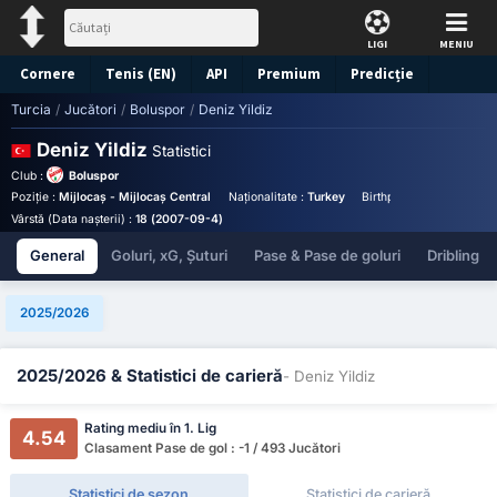
LIGI
MENIU
Cornere
Tenis (EN)
API
Premium
Predicție
Turcia
/
Jucători
/
Boluspor
/
Deniz Yildiz
Deniz Yildiz
Statistici
Club :
Boluspor
Poziție :
Mijlocaș - Mijlocaș Central
Naționalitate :
Turkey
Birthplace :
Türkiye - Tü
Vârstă (Data nașterii) :
18 (2007-09-4)
General
Goluri, xG, Șuturi
Pase & Pase de goluri
Dribling
2025/2026
2025/2026 & Statistici de carieră
- Deniz Yildiz
Rating mediu în 1. Lig
4.54
Clasament Pase de gol : -1 / 493 Jucători
Statistici de sezon
Statistici de carieră