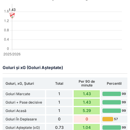
Goluri și xG (Goluri Așteptate)
Per 90 de
Goluri, xG, Șuturi
Total
Percentil
minute
1
1.43
Goluri Marcate
99
1
1.43
Goluri + Pase decisive
99
1
5.29
Goluri Acasă
99
0
0
Goluri În Deplasare
57
0.73
1.04
Goluri Așteptate (xG)
99