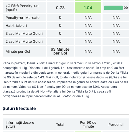
xG Fără Penalty-uri
0.73
1.04
99
(npxG)
0
N/A
N/A
Penalty-uri Marcate
0
N/A
N/A
Hat-trick-uri
0
N/A
N/A
3 sau Mai Multe Goluri
0
N/A
N/A
2 sau Mai Multe Goluri
63 Minute
N/A
N/A
Minute per Gol
per Gol
Până în prezent, Deniz Yildiz a marcat 1 goluri în 3 meciuri în sezonul 2025/2026 al
competiției 1. Lig. Din totalul de 1 goluri, 1 au fost marcate acasă, în timp ce 0 au fost
marcate în meciurile din deplasare. În general, media golurilor marcate de Deniz Yildiz
pe 90 de minute este de 1.43. Mai mult, totalul golurilor și pasele decisive (G/A) ale lui
Deniz Yildiz sunt de 1 în acest sezon. Implicarea în goluri se echivalează cu 1.43 pe 90
de minute. Valoarea xG Non-Penalty per 90 de minute este de 1.04. Acest lucru
plasează producția de xG Non-Penalty a lui Deniz Yildiz la 0.73, ceea ce îl
poziționează în topul percentilelor 99 al jucătorilor din 1. Lig.
Șuturi Efectuate
Informații despre
Per 90 de
Total
Percentil
șuturi
minute