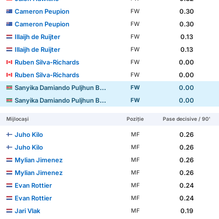
Cameron Peupion
0.30
FW
Cameron Peupion
0.30
FW
Illaijh de Ruijter
0.13
FW
Illaijh de Ruijter
0.13
FW
Ruben Silva-Richards
0.00
FW
Ruben Silva-Richards
0.00
FW
Sanyika Damiando Puljhun Bergtop
0.00
FW
Sanyika Damiando Puljhun Bergtop
0.00
FW
Mijlocași
Poziție
Pase decisive / 90'
Juho Kilo
0.26
MF
Juho Kilo
0.26
MF
Mylian Jimenez
0.26
MF
Mylian Jimenez
0.26
MF
Evan Rottier
0.24
MF
Evan Rottier
0.24
MF
Jari Vlak
0.19
MF