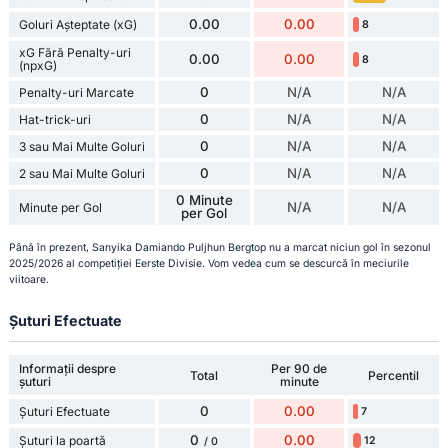
0.00
0.00
Goluri Așteptate (xG)
8
xG Fără Penalty-uri
0.00
0.00
8
(npxG)
0
N/A
N/A
Penalty-uri Marcate
0
N/A
N/A
Hat-trick-uri
0
N/A
N/A
3 sau Mai Multe Goluri
0
N/A
N/A
2 sau Mai Multe Goluri
0 Minute
N/A
N/A
Minute per Gol
per Gol
Până în prezent, Sanyika Damiando Puljhun Bergtop nu a marcat niciun gol în sezonul
2025/2026 al competiției Eerste Divisie. Vom vedea cum se descurcă în meciurile
viitoare.
Șuturi Efectuate
Informații despre
Per 90 de
Total
Percentil
șuturi
minute
0
0.00
Șuturi Efectuate
7
0
0.00
Șuturi la poartă
12
/ 0