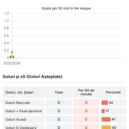
Goluri și xG (Goluri Așteptate)
Per 90 de
Goluri, xG, Șuturi
Total
Percentil
minute
0
0
Goluri Marcate
34
0
0
Goluri + Pase decisive
17
0
0
Goluri Acasă
47
0
0
Goluri În Deplasare
50