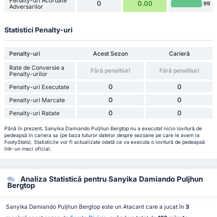
Penalty-uri Acordate
0
0.00
99
Adversarilor
Statistici Penalty-uri
Penalty-uri
Acest Sezon
Carieră
Rate de Conversie a
Fără penaltiuri
Fără penaltiuri
Penalty-urilor
0
0
Penalty-uri Executate
0
0
Penalty-uri Marcate
0
0
Penalty-uri Ratate
Până în prezent, Sanyika Damiando Puljhun Bergtop nu a executat nicio lovitură de
pedeapsă în cariera sa (pe baza tuturor datelor despre sezoane pe care le avem la
FootyStats). Statisticile vor fi actualizate odată ce va executa o lovitură de pedeapsă
într-un meci oficial.
Analiza Statistică pentru Sanyika Damiando Puljhun
Bergtop
Sanyika Damiando Puljhun Bergtop este un Atacant care a jucat în
3