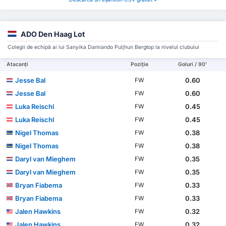
ADO Den Haag Lot
Colegii de echipă ai lui Sanyika Damiando Puljhun Bergtop la nivelul clubului
Atacanți
Poziție
Goluri / 90'
Jesse Bal
0.60
FW
Jesse Bal
0.60
FW
Luka Reischl
0.45
FW
Luka Reischl
0.45
FW
Nigel Thomas
0.38
FW
Nigel Thomas
0.38
FW
Daryl van Mieghem
0.35
FW
Daryl van Mieghem
0.35
FW
Bryan Fiabema
0.33
FW
Bryan Fiabema
0.33
FW
Jalen Hawkins
0.32
FW
Jalen Hawkins
0.32
FW