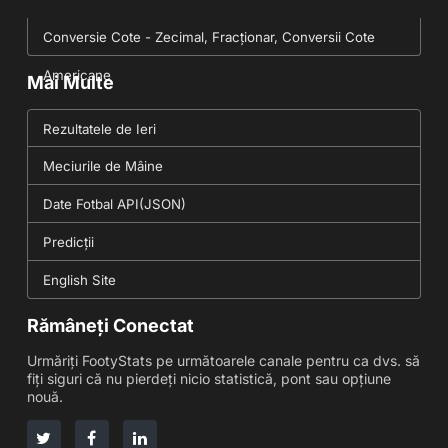
Conversie Cote - Zecimal, Fracționar, Conversii Cote
Americane
Mai Multe
Rezultatele de Ieri
Meciurile de Mâine
Date Fotbal API(JSON)
Predicții
English Site
Rămâneți Conectat
Urmăriți FootyStats pe următoarele canale pentru ca dvs. să
fiți siguri că nu pierdeți nicio statistică, pont sau opțiune
nouă.