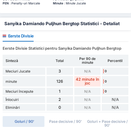
PEN
: Penalty-uri Marcate
Minute
: Minute Jucate
Sanyika Damiando Puljhun Bergtop Statistici - Detaliat
Eerste Divisie
Eerste Divisie Statistici pentru Sanyika Damiando Puljhun Bergtop
Per 90 de
Sinteză
Total
Percentil
minute
3
Meciuri Jucate
N/A
0
42 minute în
126
minute
0
joc
1
Meciuri începute
N/A
0
2
N/A
Înlocuiri
N/A
0
N/A
Eliminări
N/A
Goluri / 90'
Pase decisive / 90'
Goluri + Pase decisive /
90'