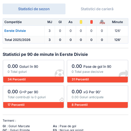
Statistici de sezon
Statistici de carieră
Competiție
MJ
Gl
As
Minute
PEN
Eerste Divisie
3
0
0
0
0
0
126'
Total 2025/2026
3
0
0
0
0
0
126'
Statistici pe 90 de minute în Eerste Divisie
0.00
0.00
Goluri în 90
Pase de gol în 90
0 Total goluri
0 Total pase decisive
34 Percentil
31 Percentil
0.00
0.00
G+P per 90
xG Per 90'
Total contribuții la 0 goluri
0.00 Goluri anticipate
17 Percentil
8 Percentil
Termeni :
Gl
: Goluri Marcate
As
: Pase de gol
GC
: Goluri Primite
FG
: Niciun gol primit