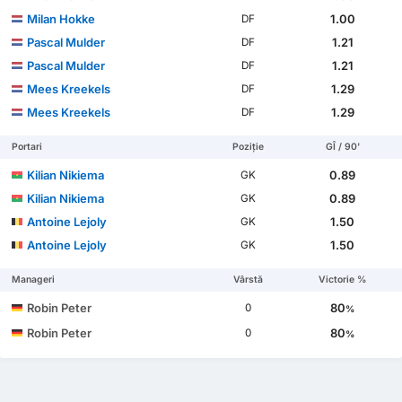
Milan Hokke
1.00
DF
Pascal Mulder
1.21
DF
Pascal Mulder
1.21
DF
Mees Kreekels
1.29
DF
Mees Kreekels
1.29
DF
Portari
Poziție
GÎ / 90'
Kilian Nikiema
0.89
GK
Kilian Nikiema
0.89
GK
Antoine Lejoly
1.50
GK
Antoine Lejoly
1.50
GK
Manageri
Vârstă
Victorie %
Robin Peter
80
0
%
Robin Peter
80
0
%