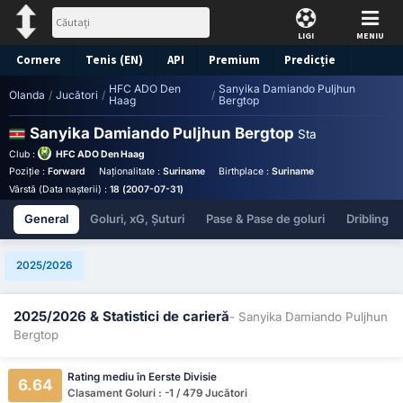
LIGI
MENIU
Cornere
Tenis (EN)
API
Premium
Predicție
HFC ADO Den
Sanyika Damiando Puljhun
Olanda
/
Jucători
/
/
Haag
Bergtop
Sanyika Damiando Puljhun Bergtop
Statistici
Club :
HFC ADO Den Haag
Poziție :
Forward
Naționalitate :
Suriname
Birthplace :
Suriname - Suriname
Număr
Vârstă (Data nașterii) :
18 (2007-07-31)
General
Goluri, xG, Șuturi
Pase & Pase de goluri
Dribling
2025/2026
2025/2026 & Statistici de carieră
- Sanyika Damiando Puljhun
Bergtop
Rating mediu în Eerste Divisie
6.64
Clasament Goluri : -1 / 479 Jucători