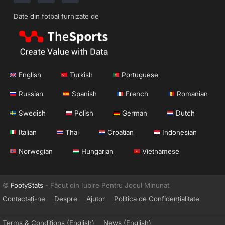
Date din fotbal furnizate de
English
Turkish
Portuguese
Russian
Spanish
French
Romanian
Swedish
Polish
German
Dutch
Italian
Thai
Croatian
Indonesian
Norwegian
Hungarian
Vietnamese
©
FootyStats
- Făcut din Iubire Pentru Jocul Minunat
Contactați-ne
Despre
Ajutor
Politica de Confidențialitate
Terms & Conditions (English)
News (English)