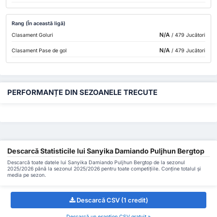
Rang (În această ligă)
N/A
Clasament Goluri
/ 479 Jucători
N/A
Clasament Pase de gol
/ 479 Jucători
PERFORMANȚE DIN SEZOANELE TRECUTE
Descarcă Statisticile lui Sanyika Damiando Puljhun Bergtop
Descarcă toate datele lui Sanyika Damiando Puljhun Bergtop de la sezonul
2025/2026 până la sezonul 2025/2026 pentru toate competițiile. Conține totalul și
media pe sezon.
Descarcă CSV (1 credit)
Descarcă un eșantion CSV gratuit »