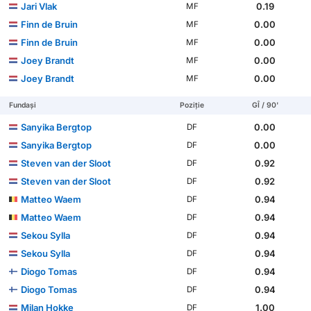
Jari Vlak
0.19
MF
Finn de Bruin
0.00
MF
Finn de Bruin
0.00
MF
Joey Brandt
0.00
MF
Joey Brandt
0.00
MF
Fundași
Poziție
GÎ / 90'
Sanyika Bergtop
0.00
DF
Sanyika Bergtop
0.00
DF
Steven van der Sloot
0.92
DF
Steven van der Sloot
0.92
DF
Matteo Waem
0.94
DF
Matteo Waem
0.94
DF
Sekou Sylla
0.94
DF
Sekou Sylla
0.94
DF
Diogo Tomas
0.94
DF
Diogo Tomas
0.94
DF
Milan Hokke
1.00
DF