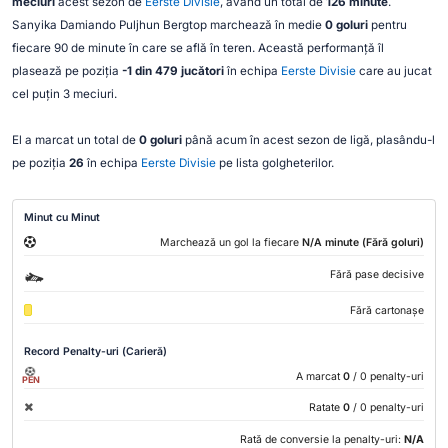
meciuri
acest sezon de
Eerste Divisie
, având un total de
126 minute
.
Sanyika Damiando Puljhun Bergtop marchează în medie
0 goluri
pentru
fiecare 90 de minute în care se află în teren. Această performanță îl
plasează pe poziția
-1 din 479 jucători
în echipa
Eerste Divisie
care au jucat
cel puțin 3 meciuri.
El a marcat un total de
0 goluri
până acum în acest sezon de ligă, plasându-l
pe poziția
26
în echipa
Eerste Divisie
pe lista golgheterilor.
Minut cu Minut
Marchează un gol la fiecare
N/A minute (Fără goluri)
Fără pase decisive
Fără cartonașe
Record Penalty-uri (Carieră)
A marcat
0
/ 0 penalty-uri
PEN
Ratate
0
/ 0 penalty-uri
Rată de conversie la penalty-uri:
N/A