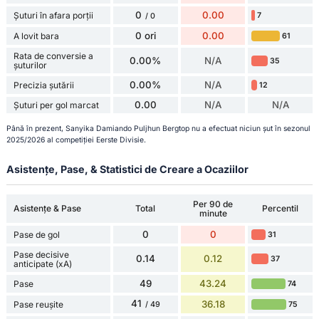
0
0.00
Șuturi în afara porții
7
/ 0
0 ori
0.00
A lovit bara
61
Rata de conversie a
0.00%
N/A
35
șuturilor
0.00%
N/A
Precizia șutării
12
0.00
N/A
N/A
Șuturi per gol marcat
Până în prezent, Sanyika Damiando Puljhun Bergtop nu a efectuat niciun șut în sezonul
2025/2026 al competiției Eerste Divisie.
Asistențe, Pase, & Statistici de Creare a Ocaziilor
Per 90 de
Asistențe & Pase
Total
Percentil
minute
0
0
Pase de gol
31
Pase decisive
0.14
0.12
37
anticipate (xA)
49
43.24
Pase
74
41
36.18
Pase reușite
75
/ 49