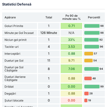
Statistici Defensă
Pe 90 de
Apărare
Total
Percentil
minute sau %
1
0.71
Goluri Primite
98
126 Minute
N/A
Minute pe Gol Încasat
98
1
33%
Niciun gol primit
92
4
3.53
Tackle-uri
96
1
0.88
Interceptări
57
11
9.71
Dueluri pe Sol
54
Dueluri pe Sol
8
7.06
94
Câștigate
Dueluri Aeriene
1
0.88
48
Câștigate
0
0.00
Driblat
99
1
0.88
Degajări
28
0
0.00
Șuturi blocate
19