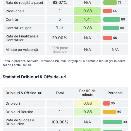
83.67%
N/A
Rata de reușită a pasei
72
1
0.88
Pase-cheie
44
5
4.41
Centrări
89
1
0.88
Centrări reușite
85
/ 5
Rata de Finalizare a
20.00%
N/A
46
Centrărilor
Fără pase
N/A
N/A
Minute pe Asistență
decisive
Până în prezent, Sanyika Damiando Puljhun Bergtop nu a asistat la niciun gol în acest
sezon Eerste Divisie.
Statistici Dribleuri & Offside-uri
Per 90 de
Dribleuri & Offside-uri
Total
Percentil
minute
1
0.88
Dribleuri
35
1
0.88
Dribleuri Reușite
69
Rata de Succes a
100.00%
N/A
99
Dribleurilor