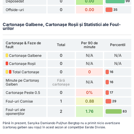
0
0.00
Deposedat
99
0
0.00
Offside-uri
35
Cartonașe Galbene, Cartonașe Roșii și Statistici ale Foul-
urilor
Cartonașe & Faze de
Per 90 de
Total
Percentil
fault
minute
0
N/A
N/A
Cartonașe Galbene
0
N/A
N/A
Cartonașe Roșii
0
0
Total Cartonașe
16
Minute pe Cartonaș
Fără
N/A
16
Galben
cartonașe
0
0%
Cartonașe Peste 0.5
17
1
0.88
Foul-uri Comise
29
Foul-uri ale
2
1.76
83
oponenților
Până în prezent, Sanyika Damiando Puljhun Bergtop nu a primit nicio avertizare
(cartonaș galben sau roșu) în acest sezon al competiției Eerste Divisie.