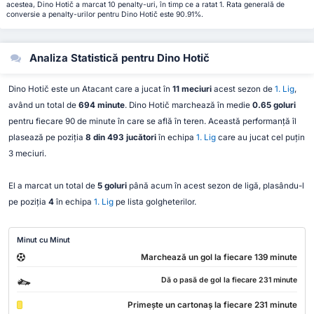
acestea, Dino Hotič a marcat 10 penalty-uri, în timp ce a ratat 1. Rata generală de
conversie a penalty-urilor pentru Dino Hotič este 90.91%.
Analiza Statistică pentru Dino Hotič
Dino Hotič este un Atacant care a jucat în
11 meciuri
acest sezon de
1. Lig
,
având un total de
694 minute
. Dino Hotič marchează în medie
0.65 goluri
pentru fiecare 90 de minute în care se află în teren. Această performanță îl
plasează pe poziția
8 din 493 jucători
în echipa
1. Lig
care au jucat cel puțin
3 meciuri.
El a marcat un total de
5 goluri
până acum în acest sezon de ligă, plasându-l
pe poziția
4
în echipa
1. Lig
pe lista golgheterilor.
Minut cu Minut
Marchează un gol la fiecare 139 minute
Dă o pasă de gol la fiecare 231 minute
Primește un cartonaș la fiecare 231 minute