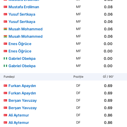
Mustafa Erdilman
0.08
MF
Yusuf Sertkaya
0.06
MF
Yusuf Sertkaya
0.06
MF
Musah Mohammed
0.06
MF
Musah Mohammed
0.06
MF
Enes Öğrüce
0.00
MF
Enes Öğrüce
0.00
MF
Gabriel Obekpa
0.00
MF
Gabriel Obekpa
0.00
MF
Fundași
Poziție
GÎ / 90'
Furkan Apaydın
0.69
DF
Furkan Apaydın
0.69
DF
Berşan Yavuzay
0.69
DF
Berşan Yavuzay
0.69
DF
Ali Aytemur
0.86
DF
Ali Aytemur
0.86
DF