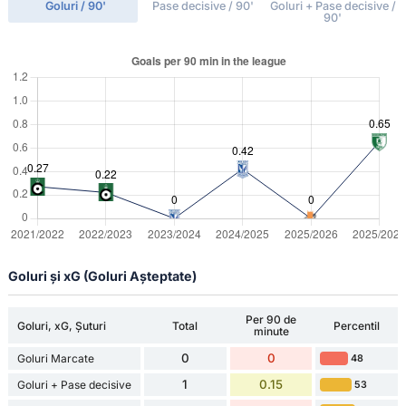
Goluri / 90'
Pase decisive / 90'
Goluri + Pase decisive /
90'
Goluri și xG (Goluri Așteptate)
Per 90 de
Goluri, xG, Șuturi
Total
Percentil
minute
0
0
Goluri Marcate
48
1
0.15
Goluri + Pase decisive
53