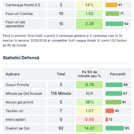
2
14%
Cartonașe Peste 0.5
61
10
1.52
Foul-uri Comise
71
Foul-uri ale
15
2.28
92
oponenților
Până în prezent, Dino Hotič a primit 2 cartonașe galbene și 0 cartonașe roșii în 14
meciuri în sezonul 2025/2026 al competiției Gulf League Arabă. Ei comit 1.52 faulturi
pe 90 de minute.
Statistici Defensă
Pe 90 de
Apărare
Total
Percentil
minute sau %
5
0.76
Goluri Primite
88
118 Minute
N/A
Minute pe Gol Încasat
87
5
36%
Niciun gol primit
81
7
1.07
Tackle-uri
43
0
0.00
Interceptări
12
92
14.01
Dueluri pe Sol
95