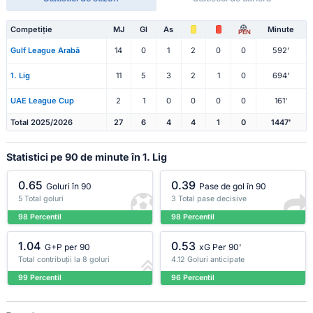
Competiție
MJ
Gl
As
Minute
PEN
Gulf League Arabă
14
0
1
2
0
0
592'
1. Lig
11
5
3
2
1
0
694'
UAE League Cup
2
1
0
0
0
0
161'
Total 2025/2026
27
6
4
4
1
0
1447'
Statistici pe 90 de minute în 1. Lig
0.65
0.39
Goluri în 90
Pase de gol în 90
5 Total goluri
3 Total pase decisive
98 Percentil
98 Percentil
1.04
0.53
G+P per 90
xG Per 90'
Total contribuții la 8 goluri
4.12 Goluri anticipate
99 Percentil
96 Percentil