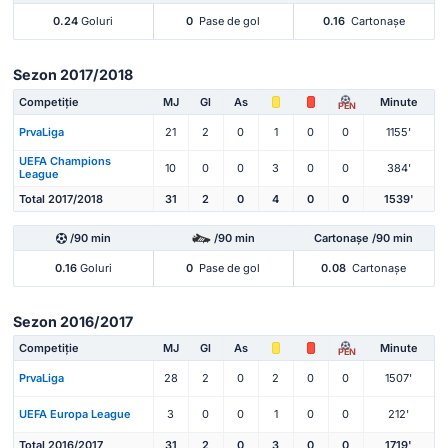
0.24
Goluri
0
Pase de gol
0.16
Cartonașe
Sezon 2017/2018
Competiție
MJ
Gl
As
Minute
PEN
PrvaLiga
21
2
0
1
0
0
1155'
UEFA Champions
10
0
0
3
0
0
384'
League
Total 2017/2018
31
2
0
4
0
0
1539'
/90 min
/90 min
Cartonașe /90 min
0.16
Goluri
0
Pase de gol
0.08
Cartonașe
Sezon 2016/2017
Competiție
MJ
Gl
As
Minute
PEN
PrvaLiga
28
2
0
2
0
0
1507'
UEFA Europa League
3
0
0
1
0
0
212'
Total 2016/2017
31
2
0
3
0
0
1719'