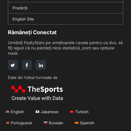
Predicții
English Site
Rămâneți Conectat
Urmăriți FootyStats pe următoarele canale pentru ca dvs. să
fiți siguri că nu pierdeți nicio statistică, pont sau opțiune
nouă.
Date din fotbal furnizate de
English
Japanese
Turkish
Portuguese
Russian
Spanish