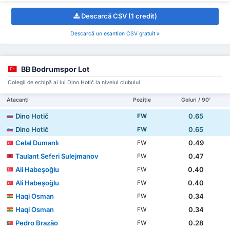
Descarcă CSV (1 credit)
Descarcă un eșantion CSV gratuit »
BB Bodrumspor Lot
Colegii de echipă ai lui Dino Hotič la nivelul clubului
Atacanți
Poziție
Goluri / 90'
Dino Hotič
0.65
FW
Dino Hotič
0.65
FW
Celal Dumanlı
0.49
FW
Taulant Seferi Sulejmanov
0.47
FW
Ali Habeşoğlu
0.40
FW
Ali Habeşoğlu
0.40
FW
Haqi Osman
0.34
FW
Haqi Osman
0.34
FW
Pedro Brazão
0.28
FW