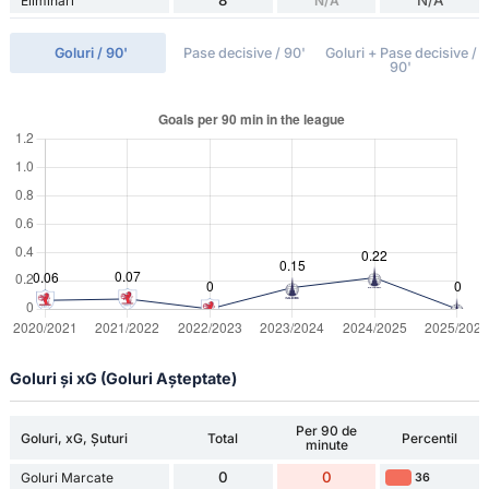
8
N/A
Eliminări
N/A
Goluri / 90'
Pase decisive / 90'
Goluri + Pase decisive /
90'
Goluri și xG (Goluri Așteptate)
Per 90 de
Goluri, xG, Șuturi
Total
Percentil
minute
0
0
Goluri Marcate
36