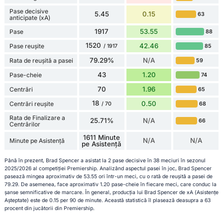
Pase decisive
5.45
0.15
63
anticipate (xA)
1917
53.55
Pase
88
1520
42.46
Pase reușite
85
/ 1917
79.29%
N/A
Rata de reușită a pasei
59
43
1.20
Pase-cheie
74
70
1.96
Centrări
65
18
0.50
Centrări reușite
68
/ 70
Rata de Finalizare a
25.71%
N/A
66
Centrărilor
1611 Minute
N/A
N/A
Minute pe Asistență
pe Asistență
Până în prezent, Brad Spencer a asistat la 2 pase decisive în 38 meciuri în sezonul
2025/2026 al competiției Premiership. Analizând aspectul pasei în joc, Brad Spencer
pasează mingea aproximativ de 53.55 ori într-un meci, cu o rată de reușită a pasei de
79.29. De asemenea, face aproximativ 1.20 pase-cheie în fiecare meci, care conduc la
șanse semnificative de marcare. În general, producția lui Brad Spencer de xA (Asistențe
Așteptate) este de 0.15 per 90 de minute. Această statistică îl plasează deasupra a 63
procent din jucătorii din Premiership.