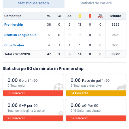
Statistici de sezon
Statistici de carieră
Competiție
MJ
Gl
As
Minute
PEN
Premiership
38
0
2
13
0
0
3222'
Scottish League Cup
5
0
0
0
0
0
393'
Cupa Scoției
4
1
1
1
0
0
360'
Total 2025/2026
47
1
3
14
0
0
3975'
Statistici pe 90 de minute în Premiership
0.00
0.06
Goluri în 90
Pase de gol în 90
0 Total goluri
2 Total pase decisive
36 Percentil
54 Percentil
0.06
0.06
G+P per 90
xG Per 90'
Total contribuții la 2 goluri
2.15 Goluri anticipate
29 Percentil
32 Percentil