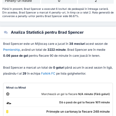
0
2
Penalty-uri Ratate
Până în prezent, Brad Spencer a executat 6 lovituri de pedeapsă în întreaga carieră.
Din acestea, Brad Spencer a marcat 4 penalty-uri, în timp ce a ratat 2. Rata generală de
conversie a penalty-urilor pentru Brad Spencer este 66.67%.
Analiza Statistică pentru Brad Spencer
Brad Spencer este un Mijlocaș care a jucat în
38 meciuri
acest sezon de
Premiership
, având un total de
3222 minute
. Brad Spencer are în medie
0.06 pase de gol
pentru fiecare 90 de minute în care joacă în teren.
Brad Spencer a marcat un total de
0 goluri
până acum în acest sezon în ligă,
plasându-l al
29
în echipa
Falkirk FC
pe lista golgheterilor.
Minut cu Minut
Marchează un gol la fiecare
N/A minute (Fără goluri)
Dă o pasă de gol la fiecare 1611 minute
Primește un cartonaș la fiecare 248 minute