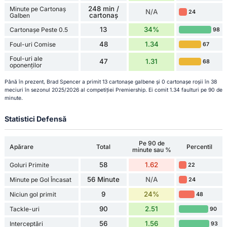
248 min /
Minute pe Cartonaș
N/A
24
cartonaș
Galben
13
34%
Cartonașe Peste 0.5
98
48
1.34
Foul-uri Comise
67
Foul-uri ale
47
1.31
68
oponenților
Până în prezent, Brad Spencer a primit 13 cartonașe galbene și 0 cartonașe roșii în 38
meciuri în sezonul 2025/2026 al competiției Premiership. Ei comit 1.34 faulturi pe 90 de
minute.
Statistici Defensă
Pe 90 de
Apărare
Total
Percentil
minute sau %
58
1.62
Goluri Primite
22
56 Minute
N/A
Minute pe Gol Încasat
24
9
24%
Niciun gol primit
48
90
2.51
Tackle-uri
90
56
1.56
Interceptări
93