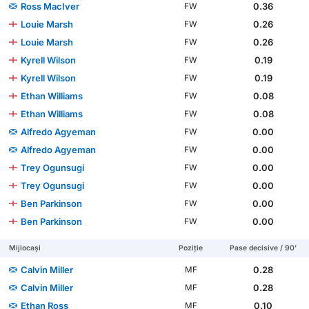
Ross MacIver
0.36
FW
Louie Marsh
0.26
FW
Louie Marsh
0.26
FW
Kyrell Wilson
0.19
FW
Kyrell Wilson
0.19
FW
Ethan Williams
0.08
FW
Ethan Williams
0.08
FW
Alfredo Agyeman
0.00
FW
Alfredo Agyeman
0.00
FW
Trey Ogunsugi
0.00
FW
Trey Ogunsugi
0.00
FW
Ben Parkinson
0.00
FW
Ben Parkinson
0.00
FW
Mijlocași
Poziție
Pase decisive / 90'
Calvin Miller
0.28
MF
Calvin Miller
0.28
MF
Ethan Ross
0.10
MF