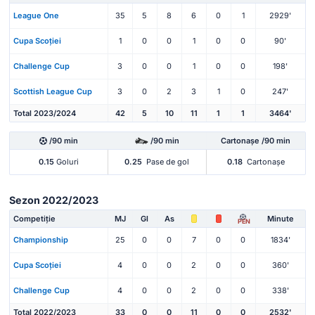
League One
35
5
8
6
0
1
2929'
Cupa Scoției
1
0
0
1
0
0
90'
Challenge Cup
3
0
0
1
0
0
198'
Scottish League Cup
3
0
2
3
1
0
247'
Total 2023/2024
42
5
10
11
1
1
3464'
/90 min
/90 min
Cartonașe /90 min
0.15
Goluri
0.25
Pase de gol
0.18
Cartonașe
Sezon 2022/2023
Competiție
MJ
Gl
As
Minute
PEN
Championship
25
0
0
7
0
0
1834'
Cupa Scoției
4
0
0
2
0
0
360'
Challenge Cup
4
0
0
2
0
0
338'
Total 2022/2023
33
0
0
11
0
0
2532'