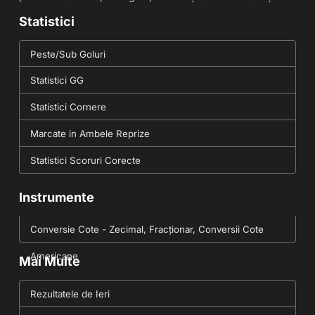
Statistici
Peste/Sub Goluri
Statistici GG
Statistici Cornere
Marcate in Ambele Reprize
Statistici Scoruri Corecte
Instrumente
Conversie Cote - Zecimal, Fracționar, Conversii Cote
Americane
Mai Multe
Rezultatele de Ieri