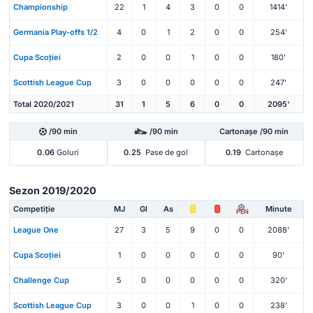
Championship
22
1
4
3
0
0
1414'
Germania Play-offs 1/2
4
0
1
2
0
0
254'
Cupa Scoției
2
0
0
1
0
0
180'
Scottish League Cup
3
0
0
0
0
0
247'
Total 2020/2021
31
1
5
6
0
0
2095'
/90 min
/90 min
Cartonașe /90 min
0.06
Goluri
0.25
Pase de gol
0.19
Cartonașe
Sezon 2019/2020
Competiție
MJ
Gl
As
Minute
PEN
League One
27
3
5
9
0
0
2088'
Cupa Scoției
1
0
0
0
0
0
90'
Challenge Cup
5
0
0
0
0
0
320'
Scottish League Cup
3
0
0
1
0
0
238'