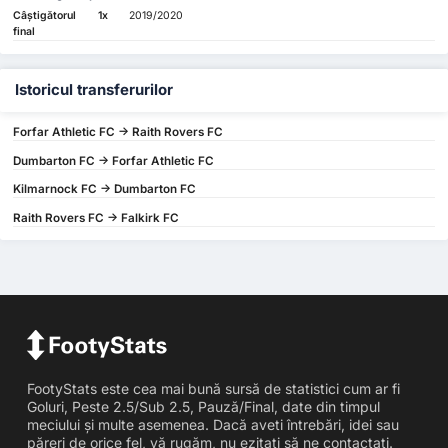
Câștigătorul
1x
2019/2020
final
Istoricul transferurilor
Forfar Athletic FC -> Raith Rovers FC
Dumbarton FC -> Forfar Athletic FC
Kilmarnock FC -> Dumbarton FC
Raith Rovers FC -> Falkirk FC
FootyStats este cea mai bună sursă de statistici cum ar fi
Goluri, Peste 2.5/Sub 2.5, Pauză/Final, date din timpul
meciului și multe asemenea. Dacă aveti întrebări, idei sau
păreri de orice fel, vă rugăm, nu ezitați să ne contactați.