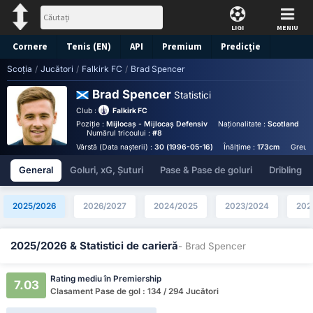
LIGI
MENIU
Cornere
Tenis (EN)
API
Premium
Predicție
Scoția
/
Jucători
/
Falkirk FC
/
Brad Spencer
Brad Spencer
Statistici
Club :
Falkirk FC
Poziție :
Mijlocaș - Mijlocaș Defensiv
Naționalitate :
Scotland
B
Numărul tricoului :
#8
Vârstă (Data nașterii) :
30 (1996-05-16)
Înălțime :
173cm
Greuta
General
Goluri, xG, Șuturi
Pase & Pase de goluri
Dribling
2025/2026
2026/2027
2024/2025
2023/2024
202
2025/2026 & Statistici de carieră
- Brad Spencer
Rating mediu în Premiership
7.03
Clasament Pase de gol : 134 / 294 Jucători