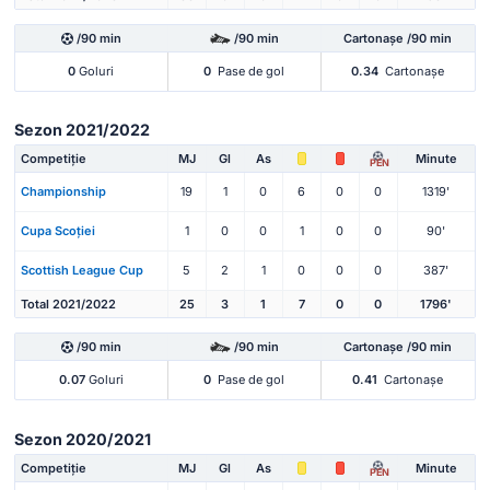
/90 min
/90 min
Cartonașe /90 min
0
Goluri
0
Pase de gol
0.34
Cartonașe
Sezon 2021/2022
Competiție
MJ
Gl
As
Minute
PEN
Championship
19
1
0
6
0
0
1319'
Cupa Scoției
1
0
0
1
0
0
90'
Scottish League Cup
5
2
1
0
0
0
387'
Total 2021/2022
25
3
1
7
0
0
1796'
/90 min
/90 min
Cartonașe /90 min
0.07
Goluri
0
Pase de gol
0.41
Cartonașe
Sezon 2020/2021
Competiție
MJ
Gl
As
Minute
PEN