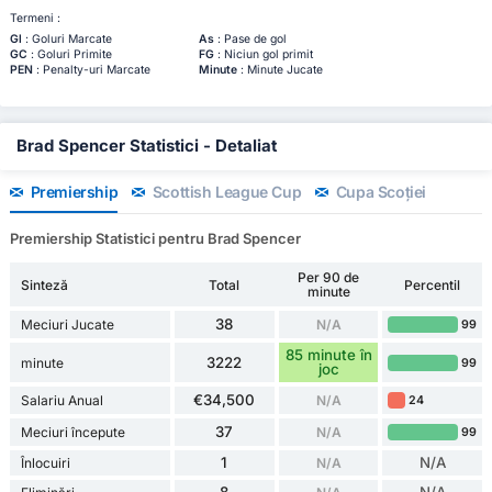
Termeni :
Gl
: Goluri Marcate
As
: Pase de gol
GC
: Goluri Primite
FG
: Niciun gol primit
PEN
: Penalty-uri Marcate
Minute
: Minute Jucate
Brad Spencer Statistici - Detaliat
Premiership
Scottish League Cup
Cupa Scoției
Premiership Statistici pentru Brad Spencer
Per 90 de
Sinteză
Total
Percentil
minute
38
Meciuri Jucate
N/A
99
85 minute în
3222
minute
99
joc
€34,500
Salariu Anual
N/A
24
37
Meciuri începute
N/A
99
1
N/A
Înlocuiri
N/A