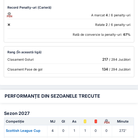
Record Penalty-uri (Carieră)
A marcat
4
/ 6 penalty-uri
PEN
Ratate
2
/ 6 penalty-uri
Rată de conversie la penalty-uri:
67%
Rang (În această ligă)
217
Clasament Goluri
/ 294 Jucători
134
Clasament Pase de gol
/ 294 Jucători
PERFORMANȚE DIN SEZOANELE TRECUTE
Sezon 2027
Competiție
MJ
Gl
As
Minute
PEN
Scottish League Cup
4
0
1
1
0
0
272'