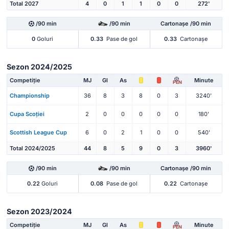
Total 2027
4
0
1
1
0
0
272'
/90 min
/90 min
Cartonașe /90 min
0
Goluri
0.33
Pase de gol
0.33
Cartonașe
Sezon 2024/2025
Competiție
MJ
Gl
As
Minute
PEN
Championship
36
8
3
8
0
3
3240'
Cupa Scoției
2
0
0
0
0
0
180'
Scottish League Cup
6
0
2
1
0
0
540'
Total 2024/2025
44
8
5
9
0
3
3960'
/90 min
/90 min
Cartonașe /90 min
0.22
Goluri
0.08
Pase de gol
0.22
Cartonașe
Sezon 2023/2024
Competiție
MJ
Gl
As
Minute
PEN