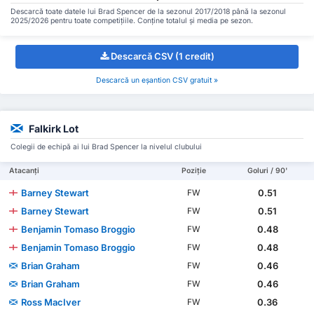
Descarcă toate datele lui Brad Spencer de la sezonul 2017/2018 până la sezonul
2025/2026 pentru toate competițiile. Conține totalul și media pe sezon.
Descarcă CSV (1 credit)
Descarcă un eșantion CSV gratuit »
Falkirk Lot
Colegii de echipă ai lui Brad Spencer la nivelul clubului
Atacanți
Poziție
Goluri / 90'
Barney Stewart
0.51
FW
Barney Stewart
0.51
FW
Benjamin Tomaso Broggio
0.48
FW
Benjamin Tomaso Broggio
0.48
FW
Brian Graham
0.46
FW
Brian Graham
0.46
FW
Ross MacIver
0.36
FW