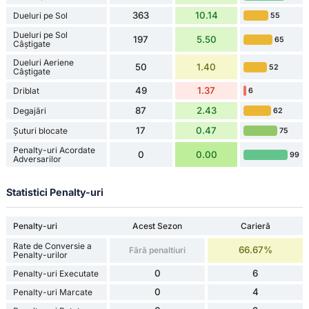
363
10.14
Dueluri pe Sol
55
Dueluri pe Sol
197
5.50
65
Câștigate
Dueluri Aeriene
50
1.40
52
Câștigate
49
1.37
Driblat
6
87
2.43
Degajări
62
17
0.47
Șuturi blocate
75
Penalty-uri Acordate
0
0.00
99
Adversarilor
Statistici Penalty-uri
Penalty-uri
Acest Sezon
Carieră
Rate de Conversie a
66.67%
Fără penaltiuri
Penalty-urilor
0
6
Penalty-uri Executate
0
4
Penalty-uri Marcate