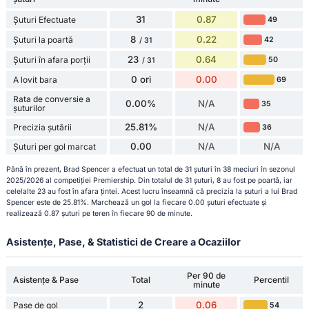
31
0.87
Șuturi Efectuate
49
8
0.22
Șuturi la poartă
42
/ 31
23
0.64
Șuturi în afara porții
50
/ 31
0 ori
0.00
A lovit bara
69
Rata de conversie a
0.00%
N/A
35
șuturilor
25.81%
N/A
Precizia șutării
36
0.00
N/A
N/A
Șuturi per gol marcat
Până în prezent, Brad Spencer a efectuat un total de 31 șuturi în 38 meciuri în sezonul
2025/2026 al competiției Premiership. Din totalul de 31 șuturi, 8 au fost pe poartă, iar
celelalte 23 au fost în afara țintei. Acest lucru înseamnă că precizia la șuturi a lui Brad
Spencer este de 25.81%. Marchează un gol la fiecare 0.00 șuturi efectuate și
realizează 0.87 șuturi pe teren în fiecare 90 de minute.
Asistențe, Pase, & Statistici de Creare a Ocaziilor
Per 90 de
Asistențe & Pase
Total
Percentil
minute
2
0.06
Pase de gol
54