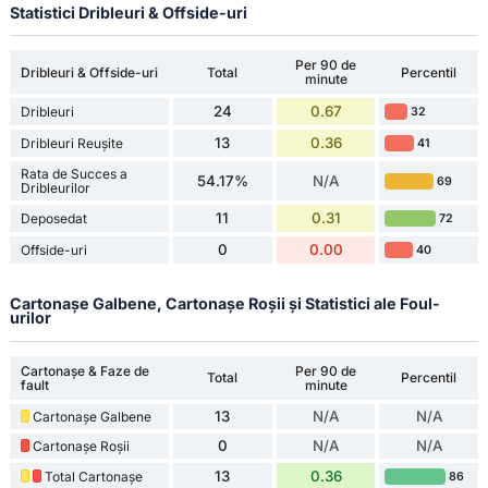
Statistici Dribleuri & Offside-uri
Per 90 de
Dribleuri & Offside-uri
Total
Percentil
minute
24
0.67
Dribleuri
32
13
0.36
Dribleuri Reușite
41
Rata de Succes a
54.17%
N/A
69
Dribleurilor
11
0.31
Deposedat
72
0
0.00
Offside-uri
40
Cartonașe Galbene, Cartonașe Roșii și Statistici ale Foul-
urilor
Cartonașe & Faze de
Per 90 de
Total
Percentil
fault
minute
13
N/A
N/A
Cartonașe Galbene
0
N/A
N/A
Cartonașe Roșii
13
0.36
Total Cartonașe
86