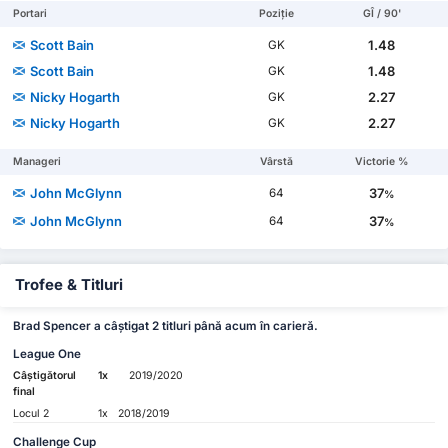
Portari
Poziție
GÎ / 90'
Scott Bain
1.48
GK
Scott Bain
1.48
GK
Nicky Hogarth
2.27
GK
Nicky Hogarth
2.27
GK
Manageri
Vârstă
Victorie %
John McGlynn
37
64
%
John McGlynn
37
64
%
Trofee & Titluri
Brad Spencer a câștigat 2 titluri până acum în carieră.
League One
Câștigătorul
1x
2019/2020
final
Locul 2
1x
2018/2019
Challenge Cup