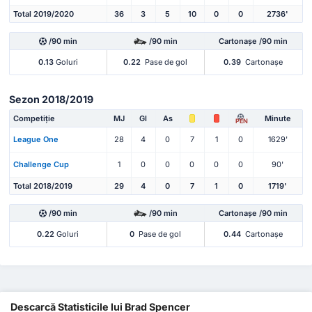
Total 2019/2020
36
3
5
10
0
0
2736'
/90 min
/90 min
Cartonașe /90 min
0.13
Goluri
0.22
Pase de gol
0.39
Cartonașe
Sezon 2018/2019
Competiție
MJ
Gl
As
Minute
PEN
League One
28
4
0
7
1
0
1629'
Challenge Cup
1
0
0
0
0
0
90'
Total 2018/2019
29
4
0
7
1
0
1719'
/90 min
/90 min
Cartonașe /90 min
0.22
Goluri
0
Pase de gol
0.44
Cartonașe
Descarcă Statisticile lui Brad Spencer