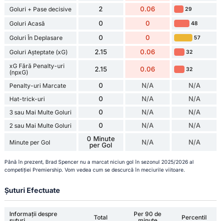
2
0.06
Goluri + Pase decisive
29
0
0
Goluri Acasă
48
0
0
Goluri În Deplasare
57
2.15
0.06
Goluri Așteptate (xG)
32
xG Fără Penalty-uri
2.15
0.06
32
(npxG)
0
N/A
N/A
Penalty-uri Marcate
0
N/A
N/A
Hat-trick-uri
0
N/A
N/A
3 sau Mai Multe Goluri
0
N/A
N/A
2 sau Mai Multe Goluri
0 Minute
N/A
N/A
Minute per Gol
per Gol
Până în prezent, Brad Spencer nu a marcat niciun gol în sezonul 2025/2026 al
competiției Premiership. Vom vedea cum se descurcă în meciurile viitoare.
Șuturi Efectuate
Informații despre
Per 90 de
Total
Percentil
șuturi
minute