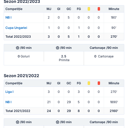
Sezon 2022/2023
Competiție
MJ
Gl
GC
FG
Minute
NB I
2
0
5
0
0
0
180'
Cupa Ungariei
1
0
0
1
0
0
90'
Total 2022/2023
3
0
5
1
0
0
270'
/90 min
/90 min
Cartonașe /90 min
0
Goluri
2.5
0
Cartonașe
Primite
Sezon 2021/2022
Competiție
MJ
Gl
GC
FG
Minute
Liga I
3
0
0
3
0
0
270'
NB I
21
0
29
5
0
0
1890'
Total 2021/2022
24
0
29
8
0
0
2160'
/90 min
/90 min
Cartonașe /90 min