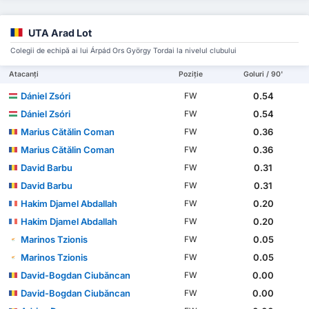
UTA Arad Lot
Colegii de echipă ai lui Árpád Ors György Tordai la nivelul clubului
Atacanți
Poziție
Goluri / 90'
Dániel Zsóri
0.54
FW
Dániel Zsóri
0.54
FW
Marius Cătălin Coman
0.36
FW
Marius Cătălin Coman
0.36
FW
David Barbu
0.31
FW
David Barbu
0.31
FW
Hakim Djamel Abdallah
0.20
FW
Hakim Djamel Abdallah
0.20
FW
Marinos Tzionis
0.05
FW
Marinos Tzionis
0.05
FW
David-Bogdan Ciubăncan
0.00
FW
David-Bogdan Ciubăncan
0.00
FW