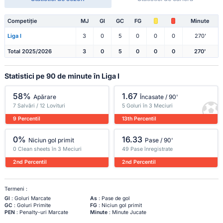
Competiție
MJ
Gl
GC
FG
Minute
Liga I
3
0
5
0
0
0
270'
Total 2025/2026
3
0
5
0
0
0
270'
Statistici pe 90 de minute în Liga I
58%
1.67
Apărare
Încasate / 90'
7 Salvări / 12 Lovituri
5 Goluri în 3 Meciuri
9 Percentil
13th Percentil
0%
16.33
Niciun gol primit
Pase / 90'
0 Clean sheets în 3 Meciuri
49 Pase înregistrate
2nd Percentil
2nd Percentil
Termeni :
Gl
: Goluri Marcate
As
: Pase de gol
GC
: Goluri Primite
FG
: Niciun gol primit
PEN
: Penalty-uri Marcate
Minute
: Minute Jucate