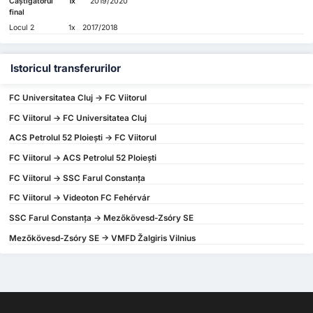
Câștigătorul
1x
2019/2020
final
Locul 2
1x
2017/2018
Istoricul transferurilor
FC Universitatea Cluj -> FC Viitorul
FC Viitorul -> FC Universitatea Cluj
ACS Petrolul 52 Ploieşti -> FC Viitorul
FC Viitorul -> ACS Petrolul 52 Ploieşti
FC Viitorul -> SSC Farul Constanţa
FC Viitorul -> Videoton FC Fehérvár
SSC Farul Constanţa -> Mezőkövesd-Zsóry SE
Mezőkövesd-Zsóry SE -> VMFD Žalgiris Vilnius