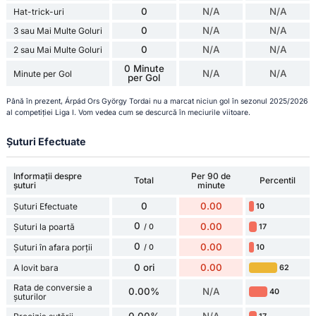
0
N/A
N/A
Hat-trick-uri
0
N/A
N/A
3 sau Mai Multe Goluri
0
N/A
N/A
2 sau Mai Multe Goluri
0 Minute
N/A
N/A
Minute per Gol
per Gol
Până în prezent, Árpád Ors György Tordai nu a marcat niciun gol în sezonul 2025/2026
al competiției Liga I. Vom vedea cum se descurcă în meciurile viitoare.
Șuturi Efectuate
Informații despre
Per 90 de
Total
Percentil
șuturi
minute
0
0.00
Șuturi Efectuate
10
0
0.00
Șuturi la poartă
17
/ 0
0
0.00
Șuturi în afara porții
10
/ 0
0 ori
0.00
A lovit bara
62
Rata de conversie a
0.00%
N/A
40
șuturilor
0.00%
N/A