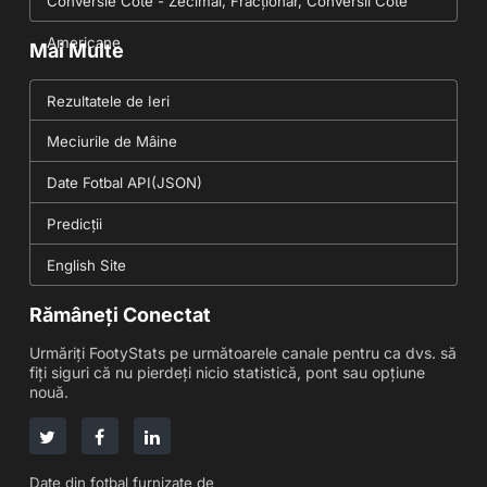
Conversie Cote - Zecimal, Fracționar, Conversii Cote
Americane
Mai Multe
Rezultatele de Ieri
Meciurile de Mâine
Date Fotbal API(JSON)
Predicții
English Site
Rămâneți Conectat
Urmăriți FootyStats pe următoarele canale pentru ca dvs. să
fiți siguri că nu pierdeți nicio statistică, pont sau opțiune
nouă.
Date din fotbal furnizate de