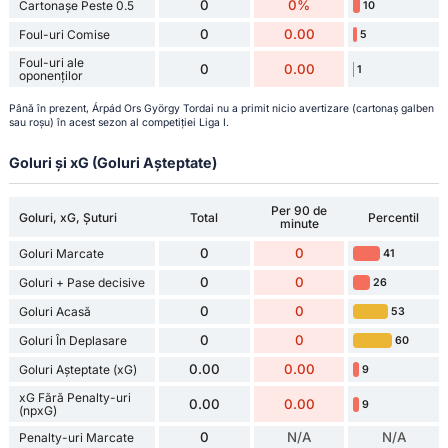
0
0%
Cartonașe Peste 0.5
10
0
0.00
Foul-uri Comise
5
Foul-uri ale
0
0.00
1
oponenților
Până în prezent, Árpád Ors György Tordai nu a primit nicio avertizare (cartonaș galben
sau roșu) în acest sezon al competiției Liga I.
Goluri și xG (Goluri Așteptate)
Per 90 de
Goluri, xG, Șuturi
Total
Percentil
minute
0
0
Goluri Marcate
41
0
0
Goluri + Pase decisive
26
0
0
Goluri Acasă
53
0
0
Goluri În Deplasare
60
0.00
0.00
Goluri Așteptate (xG)
9
xG Fără Penalty-uri
0.00
0.00
9
(npxG)
0
N/A
N/A
Penalty-uri Marcate