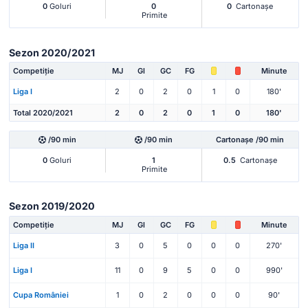
0
Goluri
0
0
Cartonașe
Primite
Sezon 2020/2021
Competiție
MJ
Gl
GC
FG
Minute
Liga I
2
0
2
0
1
0
180'
Total 2020/2021
2
0
2
0
1
0
180'
/90 min
/90 min
Cartonașe /90 min
0
Goluri
1
0.5
Cartonașe
Primite
Sezon 2019/2020
Competiție
MJ
Gl
GC
FG
Minute
Liga II
3
0
5
0
0
0
270'
Liga I
11
0
9
5
0
0
990'
Cupa României
1
0
2
0
0
0
90'