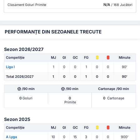
N/A
Clasament Goluri Primite
/ 168 Jucători
PERFORMANȚE DIN SEZOANELE TRECUTE
Sezon 2026/2027
Competiție
MJ
Gl
GC
FG
Minute
Liga I
1
0
0
1
0
0
90'
Total 2026/2027
1
0
0
1
0
0
90'
/90 min
/90 min
Cartonașe /90 min
0
Goluri
0
0
Cartonașe
Primite
Sezon 2025
Competiție
MJ
Gl
GC
FG
Minute
A Lyga
10
0
15
3
0
0
900'