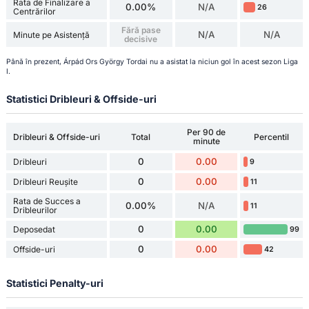
Rata de Finalizare a
0.00%
N/A
26
Centrărilor
Fără pase
N/A
N/A
Minute pe Asistență
decisive
Până în prezent, Árpád Ors György Tordai nu a asistat la niciun gol în acest sezon Liga
I.
Statistici Dribleuri & Offside-uri
Per 90 de
Dribleuri & Offside-uri
Total
Percentil
minute
0
0.00
Dribleuri
9
0
0.00
Dribleuri Reușite
11
Rata de Succes a
0.00%
N/A
11
Dribleurilor
0
0.00
Deposedat
99
0
0.00
Offside-uri
42
Statistici Penalty-uri