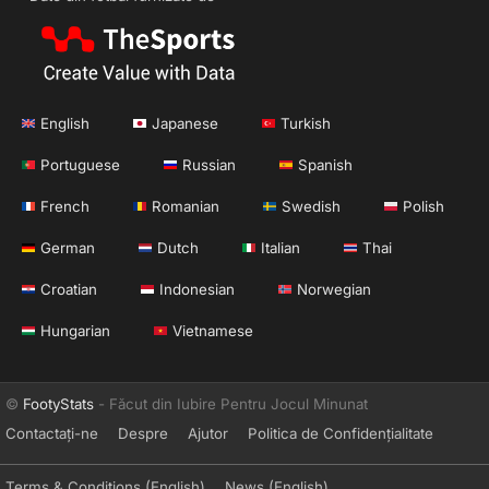
English
Japanese
Turkish
Portuguese
Russian
Spanish
French
Romanian
Swedish
Polish
German
Dutch
Italian
Thai
Croatian
Indonesian
Norwegian
Hungarian
Vietnamese
©
FootyStats
- Făcut din Iubire Pentru Jocul Minunat
Contactați-ne
Despre
Ajutor
Politica de Confidențialitate
Terms & Conditions (English)
News (English)