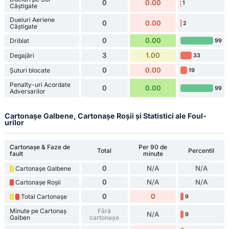
0
0.00
1
Câștigate
Dueluri Aeriene
0
0.00
2
Câștigate
0
0.00
Driblat
99
3
1.00
Degajări
33
0
0.00
Șuturi blocate
19
Penalty-uri Acordate
0
0.00
99
Adversarilor
Cartonașe Galbene, Cartonașe Roșii și Statistici ale Foul-
urilor
Cartonașe & Faze de
Per 90 de
Total
Percentil
fault
minute
0
N/A
N/A
Cartonașe Galbene
0
N/A
N/A
Cartonașe Roșii
0
0
Total Cartonașe
9
Minute pe Cartonaș
Fără
N/A
9
Galben
cartonașe