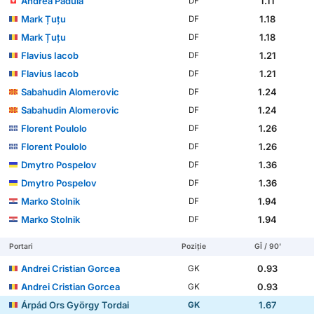
Andrea Padula
1.11
DF
Mark Țuțu
1.18
DF
Mark Țuțu
1.18
DF
Flavius Iacob
1.21
DF
Flavius Iacob
1.21
DF
Sabahudin Alomeroviс
1.24
DF
Sabahudin Alomeroviс
1.24
DF
Florent Poulolo
1.26
DF
Florent Poulolo
1.26
DF
Dmytro Pospelov
1.36
DF
Dmytro Pospelov
1.36
DF
Marko Stolnik
1.94
DF
Marko Stolnik
1.94
DF
Portari
Poziție
GÎ / 90'
Andrei Cristian Gorcea
0.93
GK
Andrei Cristian Gorcea
0.93
GK
Árpád Ors György Tordai
1.67
GK