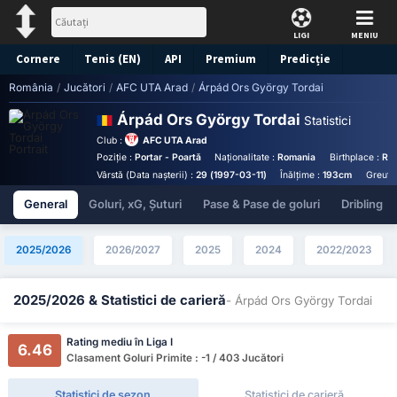
LIGI
MENIU
Cornere
Tenis (EN)
API
Premium
Predicție
România
/
Jucători
/
AFC UTA Arad
/
Árpád Ors György Tordai
Árpád Ors György Tordai
Statistici
Club :
AFC UTA Arad
Poziție :
Portar - Poartă
Naționalitate :
Romania
Birthplace :
Rom
Vârstă (Data nașterii) :
29 (1997-03-11)
Înălțime :
193cm
Greuta
General
Goluri, xG, Șuturi
Pase & Pase de goluri
Dribling
2025/2026
2026/2027
2025
2024
2022/2023
2025/2026 & Statistici de carieră
- Árpád Ors György Tordai
Rating mediu în Liga I
6.46
Clasament Goluri Primite : -1 / 403 Jucători
Statistici de sezon
Statistici de carieră