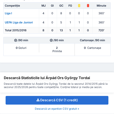
Competiție
MJ
Gl
GC
FG
Minute
Liga I
4
0
8
0
0
0
360'
UEFA Liga de Juniori
4
0
5
1
1
0
360'
Total 2015/2016
8
0
13
1
1
0
720'
/90 min
/90 min
Cartonașe /90 min
0
Goluri
2
0
Cartonașe
Primite
Descarcă Statisticile lui Árpád Ors György Tordai
Descarcă toate datele lui Árpád Ors György Tordai de la sezonul 2014/2015 până la
sezonul 2025/2026 pentru toate competițiile. Conține totalul și media pe sezon.
Descarcă CSV (1 credit)
Descarcă un eșantion CSV gratuit »