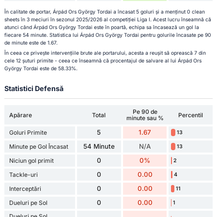
În calitate de portar, Árpád Ors György Tordai a încasat 5 goluri și a menținut 0 clean
sheets în 3 meciuri în sezonul 2025/2026 al competiției Liga I. Acest lucru înseamnă că
atunci când Árpád Ors György Tordai este în poartă, echipa sa încasează un gol la
fiecare 54 minute. Statistica lui Árpád Ors György Tordai pentru golurile încasate pe 90
de minute este de 1.67.
În ceea ce privește intervențiile brute ale portarului, acesta a reușit să oprească 7 din
cele 12 șuturi primite - ceea ce înseamnă că procentajul de salvare al lui Árpád Ors
György Tordai este de 58.33%.
Statistici Defensă
Pe 90 de
Apărare
Total
Percentil
minute sau %
5
1.67
Goluri Primite
13
54 Minute
N/A
Minute pe Gol Încasat
13
0
0%
Niciun gol primit
2
0
0.00
Tackle-uri
4
0
0.00
Interceptări
11
0
0.00
Dueluri pe Sol
1
Dueluri pe Sol