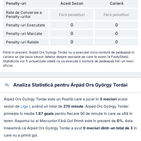
Penalty-uri
Acest Sezon
Carieră
Rate de Conversie a
Fără penaltiuri
Fără penaltiuri
Penalty-urilor
0
0
Penalty-uri Executate
0
0
Penalty-uri Marcate
0
0
Penalty-uri Ratate
Până în prezent, Árpád Ors György Tordai nu a executat nicio lovitură de pedeapsă în
cariera sa (pe baza tuturor datelor despre sezoane pe care le avem la FootyStats).
Statisticile vor fi actualizate odată ce va executa o lovitură de pedeapsă într-un meci
oficial.
Analiza Statistică pentru Árpád Ors György Tordai
Árpád Ors György Tordai este un Poartă care a jucat în
3 meciuri
acest
sezon de
Liga I
, având un total de
270 minute
. Árpád Ors György Tordai
primește în medie
1.67 goals
pentru fiecare 90 de minute în care se află în
teren. Raportul lui al Meciurilor Fără Gol Primit este în prezent de
0%
. Asta
înseamnă că Árpád Ors György Tordai a avut
0 meciuri dintr-un total de 3
în
care nu a primit gol.