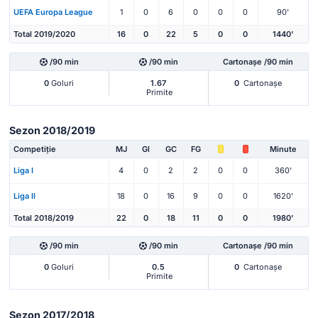
UEFA Europa League
1
0
6
0
0
0
90'
Total 2019/2020
16
0
22
5
0
0
1440'
/90 min
/90 min
Cartonașe /90 min
0
Goluri
1.67
0
Cartonașe
Primite
Sezon 2018/2019
Competiție
MJ
Gl
GC
FG
Minute
Liga I
4
0
2
2
0
0
360'
Liga II
18
0
16
9
0
0
1620'
Total 2018/2019
22
0
18
11
0
0
1980'
/90 min
/90 min
Cartonașe /90 min
0
Goluri
0.5
0
Cartonașe
Primite
Sezon 2017/2018