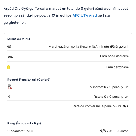
Árpád Ors György Tordai a marcat un total de
0 goluri
până acum în acest
sezon, plasându-l pe poziția
17
în echipa
AFC UTA Arad
pe lista
golgheterilor.
Minut cu Minut
Marchează un gol la fiecare
N/A minute (Fără goluri)
Fără pase decisive
Fără cartonașe
Record Penalty-uri (Carieră)
A marcat
0
/ 0 penalty-uri
PEN
Ratate
0
/ 0 penalty-uri
Rată de conversie la penalty-uri:
N/A
Rang (În această ligă)
N/A
Clasament Goluri
/ 403 Jucători