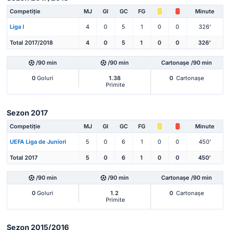
Competiție
MJ
Gl
GC
FG
Minute
Liga I
4
0
5
1
0
0
326'
Total 2017/2018
4
0
5
1
0
0
326'
/90 min
/90 min
Cartonașe /90 min
0
Goluri
1.38
0
Cartonașe
Primite
Sezon 2017
Competiție
MJ
Gl
GC
FG
Minute
UEFA Liga de Juniori
5
0
6
1
0
0
450'
Total 2017
5
0
6
1
0
0
450'
/90 min
/90 min
Cartonașe /90 min
0
Goluri
1.2
0
Cartonașe
Primite
Sezon 2015/2016