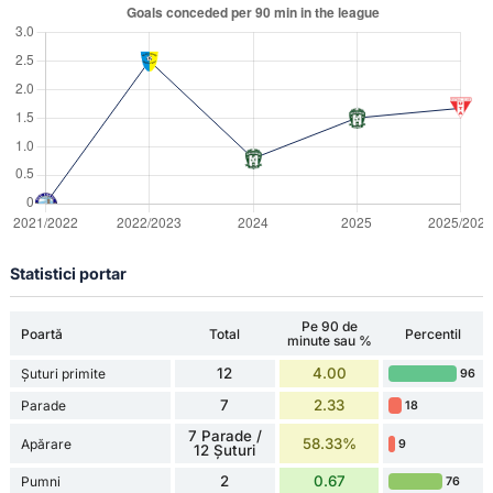
Statistici portar
Pe 90 de
Poartă
Total
Percentil
minute sau %
12
4.00
Șuturi primite
96
7
2.33
Parade
18
7 Parade /
58.33%
Apărare
9
12 Șuturi
2
0.67
Pumni
76