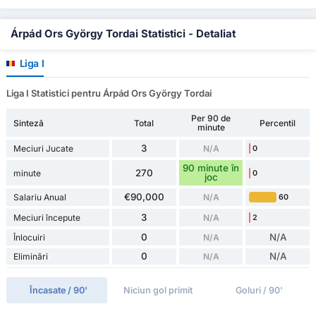
Árpád Ors György Tordai Statistici - Detaliat
Liga I
Liga I Statistici pentru Árpád Ors György Tordai
Per 90 de
Sinteză
Total
Percentil
minute
3
Meciuri Jucate
N/A
0
90 minute în
270
minute
0
joc
€90,000
Salariu Anual
N/A
60
3
Meciuri începute
N/A
2
0
N/A
Înlocuiri
N/A
0
N/A
Eliminări
N/A
Încasate / 90'
Niciun gol primit
Goluri / 90'