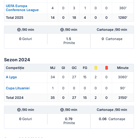
UEFA Europa
4
0
3
1
0
0
360'
Conference League
Total 2025
14
0
18
4
0
0
1260'
/90 min
/90 min
Cartonașe /90 min
0
Goluri
1.5
0
Cartonașe
Primite
Sezon 2024
Competiție
MJ
Gl
GC
FG
Minute
A Lyga
34
0
27
15
2
0
3060'
Cupa Lituaniei
1
0
0
0
0
0
90'
Total 2024
35
0
27
15
2
0
3150'
/90 min
/90 min
Cartonașe /90 min
0
Goluri
0.79
0.06
Cartonașe
Primite