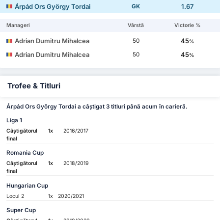
Árpád Ors György Tordai
1.67
GK
Manageri
Vârstă
Victorie %
Adrian Dumitru Mihalcea
45
50
%
Adrian Dumitru Mihalcea
45
50
%
Trofee & Titluri
Árpád Ors György Tordai a câștigat 3 titluri până acum în carieră.
Liga 1
Câștigătorul
1x
2016/2017
final
Romania Cup
Câștigătorul
1x
2018/2019
final
Hungarian Cup
Locul 2
1x
2020/2021
Super Cup