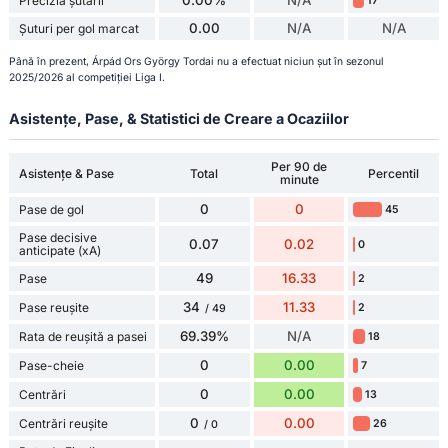
Precizia șutării
17
0.00
N/A
N/A
Șuturi per gol marcat
Până în prezent, Árpád Ors György Tordai nu a efectuat niciun șut în sezonul
2025/2026 al competiției Liga I.
Asistențe, Pase, & Statistici de Creare a Ocaziilor
Per 90 de
Asistențe & Pase
Total
Percentil
minute
0
0
Pase de gol
45
Pase decisive
0.07
0.02
0
anticipate (xA)
49
16.33
Pase
2
34
11.33
Pase reușite
2
/ 49
69.39%
N/A
Rata de reușită a pasei
18
0
0.00
Pase-cheie
7
0
0.00
Centrări
13
0
0.00
Centrări reușite
26
/ 0