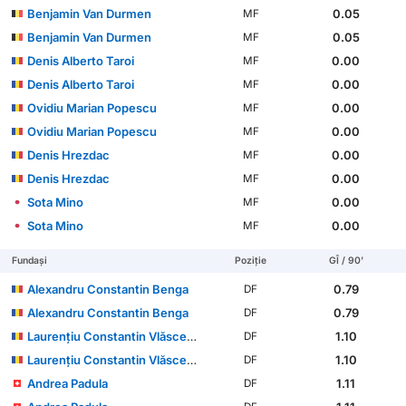
Benjamin Van Durmen
0.05
MF
Benjamin Van Durmen
0.05
MF
Denis Alberto Taroi
0.00
MF
Denis Alberto Taroi
0.00
MF
Ovidiu Marian Popescu
0.00
MF
Ovidiu Marian Popescu
0.00
MF
Denis Hrezdac
0.00
MF
Denis Hrezdac
0.00
MF
Sota Mino
0.00
MF
Sota Mino
0.00
MF
Fundași
Poziție
GÎ / 90'
Alexandru Constantin Benga
0.79
DF
Alexandru Constantin Benga
0.79
DF
Laurențiu Constantin Vlăsceanu
1.10
DF
Laurențiu Constantin Vlăsceanu
1.10
DF
Andrea Padula
1.11
DF