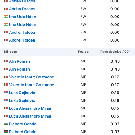
Adrian Dragos
0.00
FW
Adrian Dragos
0.00
FW
Ime Udo Ndon
0.00
FW
Ime Udo Ndon
0.00
FW
Andrei Tolcea
0.00
FW
Andrei Tolcea
0.00
FW
Mijlocași
Poziție
Pase decisive / 90'
Alin Roman
0.43
MF
Alin Roman
0.43
MF
Valentin Ionuţ Costache
0.17
MF
Valentin Ionuţ Costache
0.17
MF
Luka Gojković
0.16
MF
Luka Gojković
0.16
MF
Luca Alessandro Mihai
0.15
MF
Luca Alessandro Mihai
0.15
MF
Richard Odada
0.07
MF
Richard Odada
0.07
MF