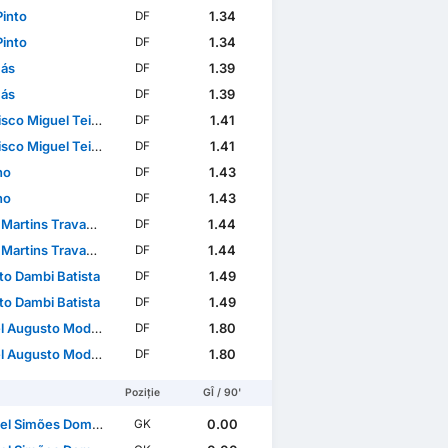
Pinto
1.34
DF
Pinto
1.34
DF
ás
1.39
DF
ás
1.39
DF
Miguel Teixeira Domingues
1.41
DF
Miguel Teixeira Domingues
1.41
DF
no
1.43
DF
no
1.43
DF
artins Travassos
1.44
DF
artins Travassos
1.44
DF
to Dambi Batista
1.49
DF
to Dambi Batista
1.49
DF
sto Modesto Rafael dos Santos
1.80
DF
sto Modesto Rafael dos Santos
1.80
DF
Poziție
GÎ / 90'
 Simões Domingues
0.00
GK