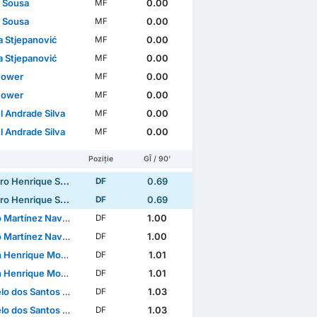
 Sousa
0.00
MF
 Sousa
0.00
MF
a Stjepanović
0.00
MF
a Stjepanović
0.00
MF
Gower
0.00
MF
Gower
0.00
MF
l Andrade Silva
0.00
MF
l Andrade Silva
0.00
MF
Poziție
GÎ / 90'
Henrique Sousa Santos
0.69
DF
Henrique Sousa Santos
0.69
DF
 Martínez Navarro
1.00
DF
 Martínez Navarro
1.00
DF
rique Monteiro de Souza
1.01
DF
rique Monteiro de Souza
1.01
DF
dos Santos Ferreira
1.03
DF
dos Santos Ferreira
1.03
DF