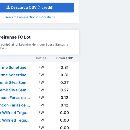
Descarcă CSV (1 credit)
Descarcă un eșantion CSV gratuit »
eirense FC Lot
 echipă ai lui Leandro Henrique Sousa Santos la
ubului
Poziție
Goluri / 90'
e Schettine Guimarães
0.81
FW
e Schettine Guimarães
0.81
FW
emir Silva Semedo
0.27
FW
emir Silva Semedo
0.27
FW
con Farias de Sousa
0.12
FW
con Farias de Sousa
0.12
FW
ilfried Teguia Noubi
0.00
FW
ilfried Teguia Noubi
0.00
FW
0.00
FW