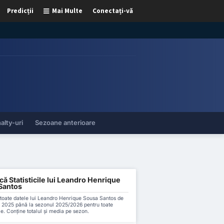
Predicții
Mai Multe
Conectați-vă
alty-uri
Sezoane anterioare
ă Statisticile lui Leandro Henrique
Santos
toate datele lui Leandro Henrique Sousa Santos de
l 2025 până la sezonul 2025/2026 pentru toate
le. Conține totalul și media pe sezon.