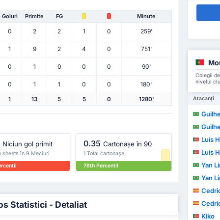
Goluri
Primite
FG
Minute
0
2
2
1
0
259'
1
9
2
4
0
751'
Mor
0
1
0
0
0
90'
Colegii de
nivelul cl
0
1
1
0
0
180'
Atacanți
1
13
5
5
0
1280'
Guilherm
Guilherm
Luís H
0.35
Niciun gol primit
Cartonașe în 90
Luís H
 sheets în 9 Meciuri
1 Total cartonașe
Yan Lin
rcentil
78th Percentil
Yan Lin
Cedric W
Statistici - Detaliat
Cedric W
Kiko