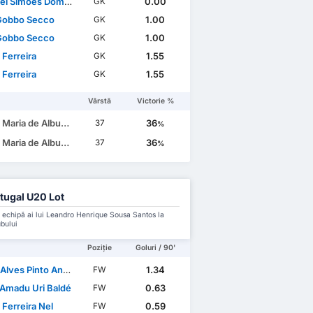
 Simões Domingues
0.00
GK
Gobbo Secco
1.00
GK
Gobbo Secco
1.00
GK
 Ferreira
1.55
GK
 Ferreira
1.55
GK
Vârstă
Victorie %
e Albuquerque Botelho da Costa
36
37
%
e Albuquerque Botelho da Costa
36
37
%
tugal U20 Lot
 echipă ai lui Leandro Henrique Sousa Santos la
ubului
Poziție
Goluri / 90'
lves Pinto Andrade
1.34
FW
 Amadu Uri Baldé
0.63
FW
 Ferreira Nel
0.59
FW