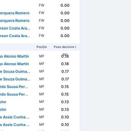
0.00
FW
Jorquera Romero
0.00
FW
Jorquera Romero
0.00
FW
son Costa Araujo
0.00
FW
son Costa Araujo
0.00
FW
Poziție
Pase decisive /
90'
go Alonso Martín
0.18
MF
go Alonso Martín
0.18
MF
e Souza Guimarães
0.17
MF
e Souza Guimarães
0.17
MF
usa Pereira Brites Martins
0.15
MF
usa Pereira Brites Martins
0.15
MF
John
0.13
MF
John
0.13
MF
Assis Cunha Almeida
0.10
MF
Assis Cunha Almeida
0.10
MF