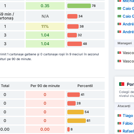
Michael
1
0.35
78
Caio 
59 min /
N/A
Caio 
34
artonaș
André
1
11%
38
André
3
1.04
32
3
1.04
Manageri
48
Vasco Maria d
mit 1 cartonașe galbene și 0 cartonașe roșii în 9 meciuri în sezonul
lturi pe 90 de minute.
Vasco Maria d
Por
Total
Per 90 de minute
Percentil
Colegii de
0
0
41
nivelul cl
0
0
28
Atacanți
0
0
54
Tiago A
0
0
61
Fábio
0.00
0.00
8
Rafael