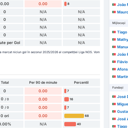
0.00
0.00
8
João Mi
0
N/A
N/A
Mauro
0
N/A
N/A
Mijlocași
0
N/A
N/A
Tiago 
0
N/A
N/A
Mathy
ute per Gol
N/A
N/A
Manuel As
a marcat niciun gol în sezonul 2025/2026 al competiției Liga NOS. Vom
João Pe
Flávio 
Afonso 
Martim
Total
Per 90 de minute
Percentil
Fundași
0
0.00
7
José Dio
0
0.00
16
/ 0
Migue
0
0.00
7
/ 0
Gusta
0 ori
0.00
68
José 
0.00%
N/A
40
Tiago Mi