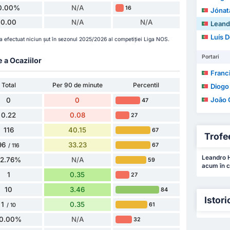
0.00%
N/A
16
Jónatas Xa
0.00
N/A
N/A
Leandro 
Luís Domi
 efectuat niciun șut în sezonul 2025/2026 al competiției Liga NOS.
Portari
e a Ocaziilor
Francisc
Total
Per 90 de minute
Percentil
Diogo
João 
0
0
47
0.22
0.08
27
116
40.15
67
Trofee
96
33.23
67
/ 116
Leandro H
82.76%
N/A
59
acum în c
1
0.35
27
10
3.46
84
Istori
1
0.35
61
/ 10
10.00%
N/A
32