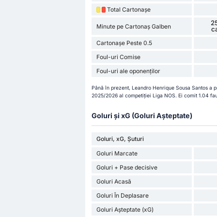
Total Cartonașe
2
Minute pe Cartonaș Galben
c
Cartonașe Peste 0.5
Foul-uri Comise
Foul-uri ale oponenților
Până în prezent, Leandro Henrique Sousa Santos a pri
2025/2026 al competiției Liga NOS. Ei comit 1.04 fau
Goluri și xG (Goluri Așteptate)
Goluri, xG, Șuturi
Goluri Marcate
Goluri + Pase decisive
Goluri Acasă
Goluri În Deplasare
Goluri Așteptate (xG)