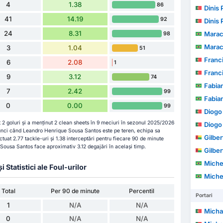
4
1.38
86
Dinis 
41
14.19
92
Dinis 
24
8.31
Marac
98
Marac
3
1.04
51
Francisco 
6
2.08
1
Francisco 
9
3.12
74
Fabia
7
2.42
99
Fabia
0
0.00
99
Diogo M
2 goluri și a menținut 2 clean sheets în 9 meciuri în sezonul 2025/2026
Diogo M
unci când Leandro Henrique Sousa Santos este pe teren, echipa sa
Gilber
ctuat 2.77 tackle-uri și 1.38 interceptări pentru fiecare 90 de minute
ousa Santos face aproximativ 3.12 degajări în același timp.
Gilber
Michel Augu
Statistici ale Foul-urilor
Michel Augu
Total
Per 90 de minute
Percentil
Portari
1
N/A
N/A
Michael
0
N/A
N/A