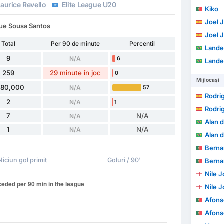
aurice Revello
Elite League U20
Kiko
Joel 
que Sousa Santos
Joel 
Total
Per 90 de minute
Percentil
Lander
9
N/A
6
Lander
259
29 minute în joc
0
Mijlocași
280,000
N/A
57
Rodri
2
N/A
1
Rodri
7
N/A
N/A
Alan d
1
N/A
N/A
Alan d
Bernardo So
Niciun gol primit
Goluri / 90'
Bernardo So
Nile 
Nile 
Afonso 
Afonso 