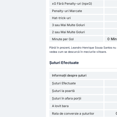
xG Fără Penalty-uri (npxG)
Penalty-uri Marcate
Hat-trick-uri
3 sau Mai Multe Goluri
2 sau Mai Multe Goluri
0 Min
Minute per Gol
Până în prezent, Leandro Henrique Sousa Santos nu 
vedea cum se descurcă în meciurile viitoare.
Șuturi Efectuate
Informații despre șuturi
Șuturi Efectuate
Șuturi la poartă
Șuturi în afara porții
A lovit bara
Rata de conversie a șuturilor