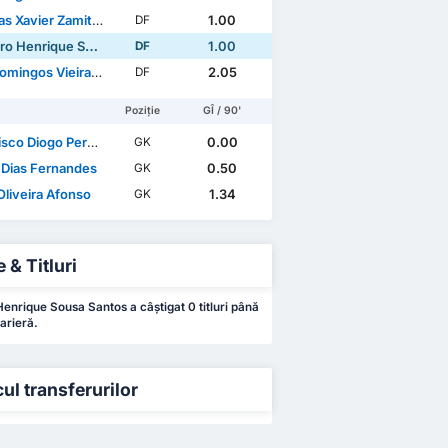
vier Zamith Oliveira Noro
1.00
DF
Henrique Sousa Santos
1.00
DF
ngos Vieira Barata Gomes
2.05
DF
Poziție
GÎ / 90'
o Diogo Pereira Silva
0.00
GK
 Dias Fernandes
0.50
GK
Oliveira Afonso
1.34
GK
 & Titluri
enrique Sousa Santos a câștigat 0 titluri până
arieră.
cul transferurilor