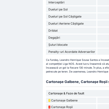
Interceptări
Dueluri pe Sol
Dueluri pe Sol Câștigate
Dueluri Aeriene Câștigate
Driblat
Degajări
Șuturi blocate
Penalty-uri Acordate Adversarilor
Ca fundaș, Leandro Henrique Sousa Santos a încasat 
al competiției Liga NOS. Acest lucru înseamnă că at
încasează un gol la fiecare 130 minute. În plus, a efe
petrecute pe teren. De asemenea, Leandro Henrique S
Cartonașe Galbene, Cartonașe Roșii și 
Cartonașe & Faze de fault
Cartonașe Galbene
Cartonașe Roșii