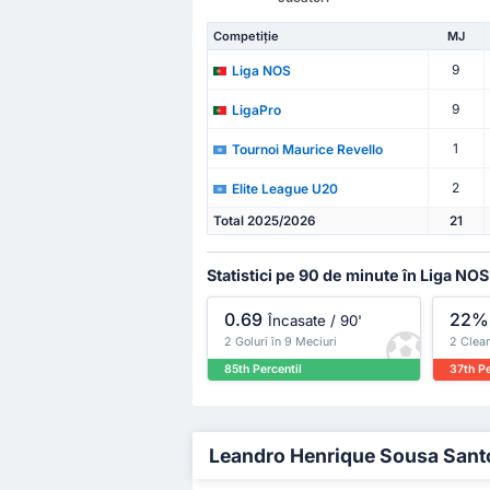
Competiție
MJ
9
Liga NOS
9
LigaPro
1
Tournoi Maurice Revello
2
Elite League U20
Total 2025/2026
21
Statistici pe 90 de minute în Liga NOS
0.69
22%
Încasate / 90'
2 Goluri în 9 Meciuri
2 Clean
85th Percentil
37th Pe
Leandro Henrique Sousa Santos 