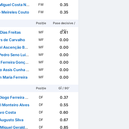
guel Costa Nogueira
0.35
FW
 Meireles Couto
0.35
FW
Poziție
Pase decisive /
90'
Dias Freitas
0.41
MF
s de Carvalho
0.00
MF
cenção Bebiano Mendonça
0.00
MF
dro Seno Luis Rêgo
0.00
MF
Ferreira Gonçalves
0.00
MF
Assis Cunha Almeida
0.00
MF
 Maria Ferreira
0.00
MF
Poziție
GÎ / 90'
go Ferreira Sampaio
0.37
DF
l Monteiro Alves
0.55
DF
vo Costa
0.60
DF
Augusto Silva
0.67
DF
guel Geraldes Parente
0.85
DF