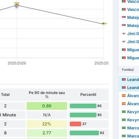
Vasco
Vasco
Matej
Matej
Jimi 
Jimi 
Migue
Migue
Fundași
Leandro 
Leandro 
Pe 90 de minute sau
Total
Percentil
Álvaro
%
Álvaro
2
0.69
85
Kevyn Hen
0 Minute
N/A
85
Kevyn Hen
2
22%
37
Marcelo 
8
2.77
92
Marcelo 