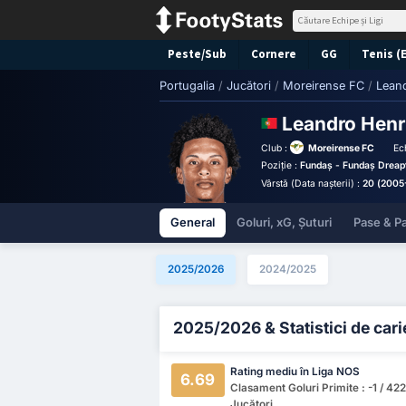
Peste/Sub
Cornere
GG
Tenis (
Portugalia
/
Jucători
/
Moreirense FC
/
Lean
Leandro Hen
Club :
Moreirense FC
Ec
Poziție :
Fundaș - Fundaș Dreap
Vârstă (Data nașterii) :
20 (2005
General
Goluri, xG, Șuturi
Pase & Pa
2025/2026
2024/2025
2025/2026 & Statistici de cari
Rating mediu în Liga NOS
6.69
Clasament Goluri Primite : -1 / 422
Jucători