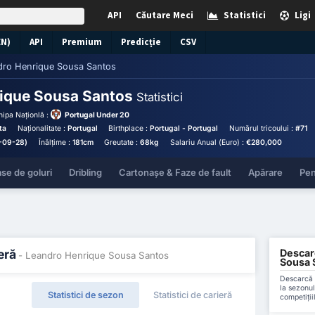
API
Căutare Meci
Statistici
Ligi
EN)
API
Premium
Predicție
CSV
dro Henrique Sousa Santos
rique Sousa Santos
Statistici
hipa Naționlă :
Portugal Under 20
ta
Naționalitate :
Portugal
Birthplace :
Portugal - Portugal
Numărul tricoului :
#71
-09-28)
Înălțime :
181cm
Greutate :
68kg
Salariu Anual (Euro) :
€280,000
se de goluri
Dribling
Cartonașe & Faze de fault
Apărare
Pen
Descarc
eră
- Leandro Henrique Sousa Santos
Sousa 
Descarcă 
la sezonu
Statistici de sezon
Statistici de carieră
competiții