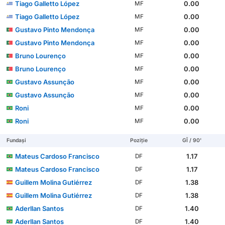
Tiago Galletto López
0.00
MF
Tiago Galletto López
0.00
MF
Gustavo Pinto Mendonça
0.00
MF
Gustavo Pinto Mendonça
0.00
MF
Bruno Lourenço
0.00
MF
Bruno Lourenço
0.00
MF
Gustavo Assunção
0.00
MF
Gustavo Assunção
0.00
MF
Roni
0.00
MF
Roni
0.00
MF
Fundași
Poziție
GÎ / 90'
Mateus Cardoso Francisco
1.17
DF
Mateus Cardoso Francisco
1.17
DF
Guillem Molina Gutiérrez
1.38
DF
Guillem Molina Gutiérrez
1.38
DF
Aderllan Santos
1.40
DF
Aderllan Santos
1.40
DF