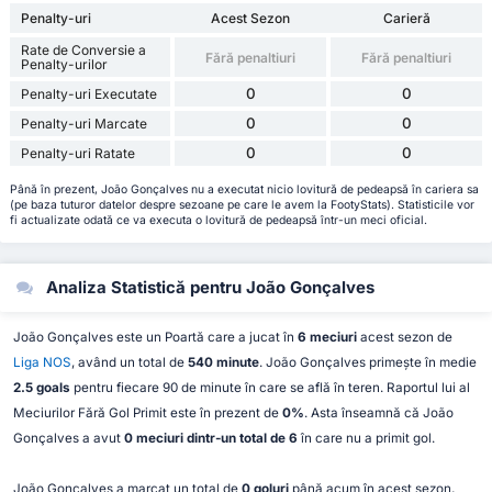
Penalty-uri
Acest Sezon
Carieră
Rate de Conversie a
Fără penaltiuri
Fără penaltiuri
Penalty-urilor
0
0
Penalty-uri Executate
0
0
Penalty-uri Marcate
0
0
Penalty-uri Ratate
Până în prezent, João Gonçalves nu a executat nicio lovitură de pedeapsă în cariera sa
(pe baza tuturor datelor despre sezoane pe care le avem la FootyStats). Statisticile vor
fi actualizate odată ce va executa o lovitură de pedeapsă într-un meci oficial.
Analiza Statistică pentru João Gonçalves
João Gonçalves este un Poartă care a jucat în
6 meciuri
acest sezon de
Liga NOS
, având un total de
540 minute
. João Gonçalves primește în medie
2.5 goals
pentru fiecare 90 de minute în care se află în teren. Raportul lui al
Meciurilor Fără Gol Primit este în prezent de
0%
. Asta înseamnă că João
Gonçalves a avut
0 meciuri dintr-un total de 6
în care nu a primit gol.
João Gonçalves a marcat un total de
0 goluri
până acum în acest sezon,