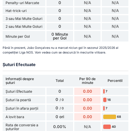
0
N/A
N/A
Penalty-uri Marcate
0
N/A
N/A
Hat-trick-uri
0
N/A
N/A
3 sau Mai Multe Goluri
0
N/A
N/A
2 sau Mai Multe Goluri
0 Minute
N/A
N/A
Minute per Gol
per Gol
Până în prezent, João Gonçalves nu a marcat niciun gol în sezonul 2025/2026 al
competiției Liga NOS. Vom vedea cum se descurcă în meciurile viitoare.
Șuturi Efectuate
Informații despre
Per 90 de
Total
Percentil
șuturi
minute
0
0.00
Șuturi Efectuate
7
0
0.00
Șuturi la poartă
16
/ 0
0
0.00
Șuturi în afara porții
7
/ 0
0 ori
0.00
A lovit bara
68
Rata de conversie a
0.00%
N/A
40
șuturilor