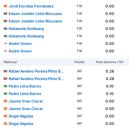
Jordi Escobar Fernández
0.00
FW
Edson Joelder Lobo Mucuana
0.00
FW
Edson Joelder Lobo Mucuana
0.00
FW
Kobamelo Kodisang
0.00
FW
Kobamelo Kodisang
0.00
FW
Andre Green
0.00
FW
Andre Green
0.00
FW
Mijlocași
Poziție
Pase decisive / 90'
Rafael Avelino Pereira Pinto Barbosa
0.28
MF
Rafael Avelino Pereira Pinto Barbosa
0.28
MF
Pedro Lima Barros
0.10
MF
Pedro Lima Barros
0.10
MF
Jaume Grau Ciscar
0.00
MF
Jaume Grau Ciscar
0.00
MF
Ángel Algobia
0.00
MF
Ángel Algobia
0.00
MF