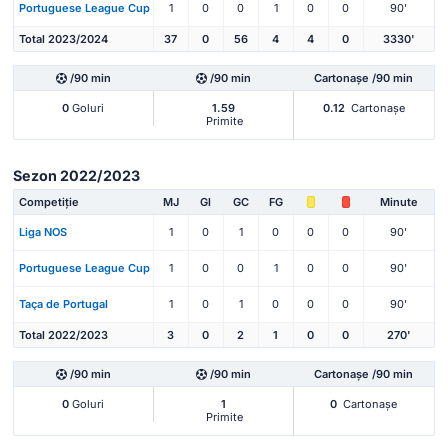
Portuguese League Cup
1
0
0
1
0
0
90'
Total 2023/2024
37
0
56
4
4
0
3330'
/90 min
/90 min
Cartonașe /90 min
0
Goluri
1.59
0.12
Cartonașe
Primite
Sezon 2022/2023
Competiție
MJ
Gl
GC
FG
Minute
Liga NOS
1
0
1
0
0
0
90'
Portuguese League Cup
1
0
0
1
0
0
90'
Taça de Portugal
1
0
1
0
0
0
90'
Total 2022/2023
3
0
2
1
0
0
270'
/90 min
/90 min
Cartonașe /90 min
0
Goluri
1
0
Cartonașe
Primite