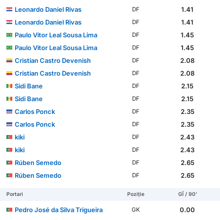
Leonardo Daniel Rivas
1.41
DF
Leonardo Daniel Rivas
1.41
DF
Paulo Vitor Leal Sousa Lima
1.45
DF
Paulo Vitor Leal Sousa Lima
1.45
DF
Cristian Castro Devenish
2.08
DF
Cristian Castro Devenish
2.08
DF
Sidi Bane
2.15
DF
Sidi Bane
2.15
DF
Carlos Ponck
2.35
DF
Carlos Ponck
2.35
DF
kiki
2.43
DF
kiki
2.43
DF
Rúben Semedo
2.65
DF
Rúben Semedo
2.65
DF
Portari
Poziție
GÎ / 90'
Pedro José da Silva Trigueira
0.00
GK