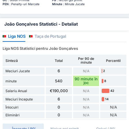
GC
: Goluri Primite
FG
: Niciun gol primit
PEN
: Penalty-uri Marcate
Minute
: Minute Jucate
João Gonçalves Statistici - Detaliat
Liga NOS
Taça de Portugal
Liga NOS Statistici pentru João Gonçalves
Per 90 de
Sinteză
Total
Percentil
minute
6
Meciuri Jucate
N/A
2
90 minute în
540
minute
8
joc
€190,000
Salariu Anual
N/A
42
6
Meciuri începute
N/A
14
0
N/A
Înlocuiri
N/A
0
N/A
Eliminări
N/A
Încasate / 90'
Niciun gol primit
Goluri / 90'