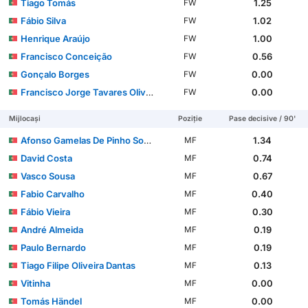
Tiago Tomás
1.25
FW
Fábio Silva
1.02
FW
Henrique Araújo
1.00
FW
Francisco Conceição
0.56
FW
Gonçalo Borges
0.00
FW
Francisco Jorge Tavares Oliveira
0.00
FW
Mijlocași
Poziție
Pase decisive / 90'
Afonso Gamelas De Pinho Sousa
1.34
MF
David Costa
0.74
MF
Vasco Sousa
0.67
MF
Fabio Carvalho
0.40
MF
Fábio Vieira
0.30
MF
André Almeida
0.19
MF
Paulo Bernardo
0.19
MF
Tiago Filipe Oliveira Dantas
0.13
MF
Vitinha
0.00
MF
Tomás Händel
0.00
MF