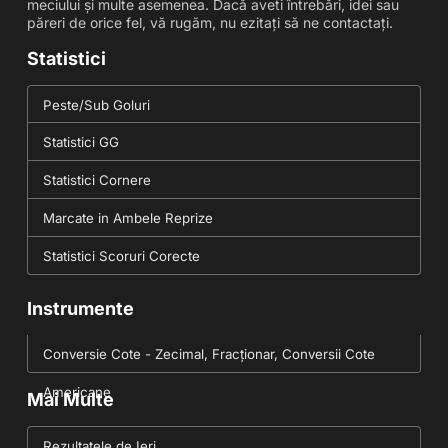
meciului și multe asemenea. Dacă aveti întrebări, idei sau
păreri de orice fel, vă rugăm, nu ezitați să ne contactați.
Statistici
Peste/Sub Goluri
Statistici GG
Statistici Cornere
Marcate in Ambele Reprize
Statistici Scoruri Corecte
Instrumente
Conversie Cote - Zecimal, Fracționar, Conversii Cote
Americane
Mai Multe
Rezultatele de Ieri