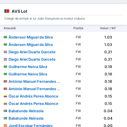
AVS Lot
Colegii de echipă ai lui João Gonçalves la nivelul clubului
Atacanți
Poziție
Goluri / 90'
Ânderson Miguel da Silva
1.03
FW
Ânderson Miguel da Silva
1.03
FW
Diego Ariel Duarte Garcete
0.21
FW
Diego Ariel Duarte Garcete
0.21
FW
Guilherme Neiva Silva
0.19
FW
Guilherme Neiva Silva
0.19
FW
António Manuel Fernandes Mendes
0.18
FW
António Manuel Fernandes Mendes
0.18
FW
Óscar Andrés Perea Abonce
0.15
FW
Óscar Andrés Perea Abonce
0.15
FW
Babatunde Akinsola
0.04
FW
Babatunde Akinsola
0.04
FW
Jordi Escobar Fernández
0.00
FW