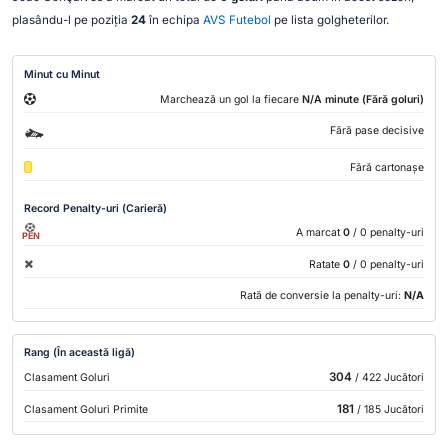
plasându-l pe poziția
24
în echipa
AVS Futebol
pe lista golgheterilor.
Minut cu Minut
Marchează un gol la fiecare
N/A minute (Fără goluri)
Fără pase decisive
Fără cartonașe
Record Penalty-uri (Carieră)
A marcat
0
/ 0 penalty-uri
PEN
Ratate
0
/ 0 penalty-uri
Rată de conversie la penalty-uri:
N/A
Rang (În această ligă)
304
Clasament Goluri
/ 422 Jucători
181
Clasament Goluri Primite
/ 185 Jucători