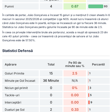
4
0.67
Pumni
93
În calitate de portar, João Gonçalves a încasat 15 goluri și a menținut 0 clean sheets în 6
meciuri în sezonul 2025/2026 al competiției Liga NOS. Acest lucru înseamnă că atunci
când João Gonçalves este în poartă, echipa sa încasează un gol la fiecare 36 minute.
Statistica lui João Gonçalves pentru golurile încasate pe 90 de minute este de 2.5.
În ceea ce privește intervențiile brute ale portarului, acesta a reușit să oprească 23 din
cele 40 șuturi primite - ceea ce înseamnă că procentajul de salvare al lui João
Gonçalves este de 57.50%.
Statistici Defensă
Pe 90 de
Apărare
Total
Percentil
minute sau %
15
2.5
Goluri Primite
1
36 Minute
N/A
Minute pe Gol Încasat
1
0
0%
Niciun gol primit
3
0
0.00
Tackle-uri
5
0
0.00
Interceptări
9
2
0.33
Dueluri pe Sol
1