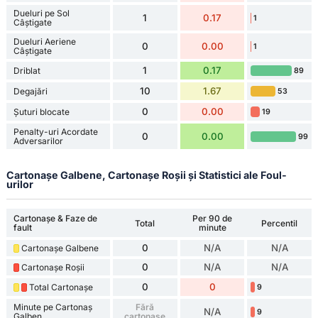
Dueluri pe Sol
1
0.17
1
Câștigate
Dueluri Aeriene
0
0.00
1
Câștigate
1
0.17
Driblat
89
10
1.67
Degajări
53
0
0.00
Șuturi blocate
19
Penalty-uri Acordate
0
0.00
99
Adversarilor
Cartonașe Galbene, Cartonașe Roșii și Statistici ale Foul-
urilor
Cartonașe & Faze de
Per 90 de
Total
Percentil
fault
minute
0
N/A
N/A
Cartonașe Galbene
0
N/A
N/A
Cartonașe Roșii
0
0
Total Cartonașe
9
Minute pe Cartonaș
Fără
N/A
9
Galben
cartonașe