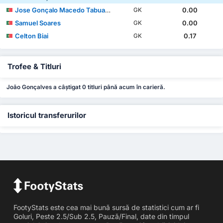
Jose Gonçalo Macedo Tabuaço
0.00
GK
Samuel Soares
0.00
GK
Celton Biai
0.17
GK
Trofee & Titluri
João Gonçalves a câștigat 0 titluri până acum în carieră.
Istoricul transferurilor
FootyStats este cea mai bună sursă de statistici cum ar fi
Goluri, Peste 2.5/Sub 2.5, Pauză/Final, date din timpul