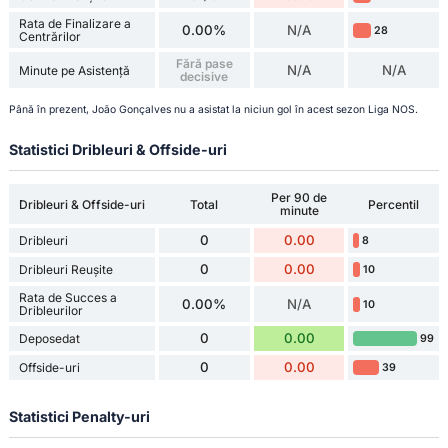
Rata de Finalizare a
0.00%
N/A
28
Centrărilor
Fără pase
N/A
N/A
Minute pe Asistență
decisive
Până în prezent, João Gonçalves nu a asistat la niciun gol în acest sezon Liga NOS.
Statistici Dribleuri & Offside-uri
Per 90 de
Dribleuri & Offside-uri
Total
Percentil
minute
0
0.00
Dribleuri
8
0
0.00
Dribleuri Reușite
10
Rata de Succes a
0.00%
N/A
10
Dribleurilor
0
0.00
Deposedat
99
0
0.00
Offside-uri
39
Statistici Penalty-uri