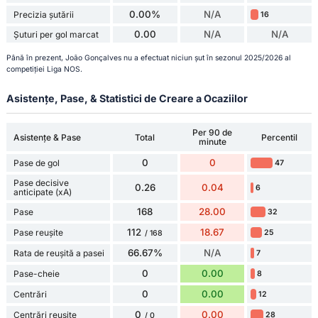
0.00%
N/A
Precizia șutării
16
0.00
N/A
N/A
Șuturi per gol marcat
Până în prezent, João Gonçalves nu a efectuat niciun șut în sezonul 2025/2026 al
competiției Liga NOS.
Asistențe, Pase, & Statistici de Creare a Ocaziilor
Per 90 de
Asistențe & Pase
Total
Percentil
minute
0
0
Pase de gol
47
Pase decisive
0.26
0.04
6
anticipate (xA)
168
28.00
Pase
32
112
18.67
Pase reușite
25
/ 168
66.67%
N/A
Rata de reușită a pasei
7
0
0.00
Pase-cheie
8
0
0.00
Centrări
12
0
0.00
Centrări reușite
28
/ 0