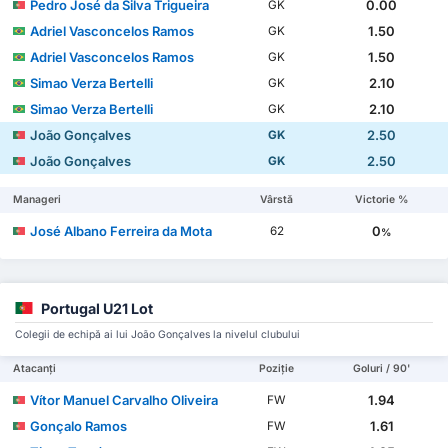
Pedro José da Silva Trigueira
0.00
GK
Adriel Vasconcelos Ramos
1.50
GK
Adriel Vasconcelos Ramos
1.50
GK
Simao Verza Bertelli
2.10
GK
Simao Verza Bertelli
2.10
GK
João Gonçalves
2.50
GK
João Gonçalves
2.50
GK
Manageri
Vârstă
Victorie %
José Albano Ferreira da Mota
0
62
%
Portugal U21 Lot
Colegii de echipă ai lui João Gonçalves la nivelul clubului
Atacanți
Poziție
Goluri / 90'
Vítor Manuel Carvalho Oliveira
1.94
FW
Gonçalo Ramos
1.61
FW