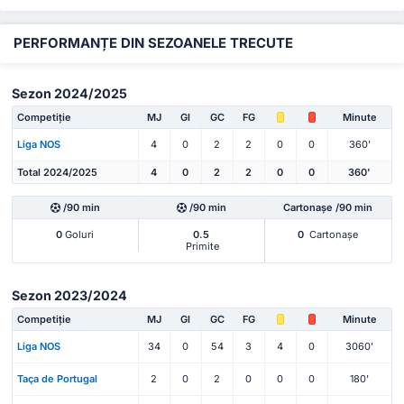
PERFORMANȚE DIN SEZOANELE TRECUTE
Sezon 2024/2025
Competiție
MJ
Gl
GC
FG
Minute
Liga NOS
4
0
2
2
0
0
360'
Total 2024/2025
4
0
2
2
0
0
360'
/90 min
/90 min
Cartonașe /90 min
0
Goluri
0.5
0
Cartonașe
Primite
Sezon 2023/2024
Competiție
MJ
Gl
GC
FG
Minute
Liga NOS
34
0
54
3
4
0
3060'
Taça de Portugal
2
0
2
0
0
0
180'