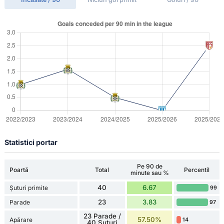
Statistici portar
Pe 90 de
Poartă
Total
Percentil
minute sau %
40
6.67
Șuturi primite
99
23
3.83
Parade
97
23 Parade /
57.50%
Apărare
14
40 Șuturi