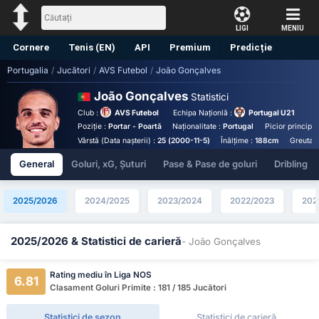
LIGI
MENIU
Cornere
Tenis (EN)
API
Premium
Predicție
Portugalia
/
Jucători
/
AVS Futebol
/
João Gonçalves
João Gonçalves
Statistici
Club :
AVS Futebol
Echipa Naționlă :
Portugal U21
Poziție :
Portar - Poartă
Naționalitate :
Portugal
Picior principal
Vârstă (Data nașterii) :
25 (2000-11-5)
Înălțime :
188cm
Greutate
General
Goluri, xG, Șuturi
Pase & Pase de goluri
Dribling
2025/2026
2024/2025
2023/2024
2022/2023
202
2025/2026 & Statistici de carieră
- João Gonçalves
Rating mediu în Liga NOS
6.81
Clasament Goluri Primite : 181 / 185 Jucători
Statistici de sezon
Statistici de carieră