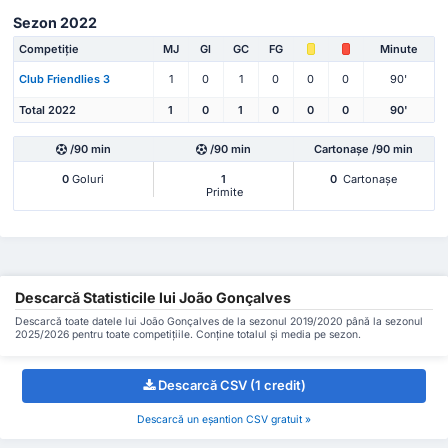
Sezon 2022
Competiție
MJ
Gl
GC
FG
Minute
Club Friendlies 3
1
0
1
0
0
0
90'
Total 2022
1
0
1
0
0
0
90'
/90 min
/90 min
Cartonașe /90 min
0
Goluri
1
0
Cartonașe
Primite
Descarcă Statisticile lui João Gonçalves
Descarcă toate datele lui João Gonçalves de la sezonul 2019/2020 până la sezonul
2025/2026 pentru toate competițiile. Conține totalul și media pe sezon.
Descarcă CSV (1 credit)
Descarcă un eșantion CSV gratuit »