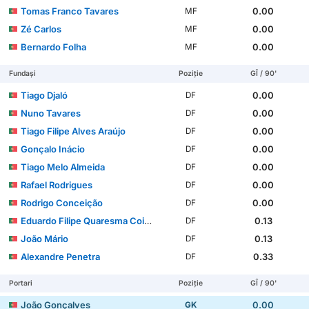
Tomas Franco Tavares
0.00
MF
Zé Carlos
0.00
MF
Bernardo Folha
0.00
MF
Fundași
Poziție
GÎ / 90'
Tiago Djaló
0.00
DF
Nuno Tavares
0.00
DF
Tiago Filipe Alves Araújo
0.00
DF
Gonçalo Inácio
0.00
DF
Tiago Melo Almeida
0.00
DF
Rafael Rodrigues
0.00
DF
Rodrigo Conceição
0.00
DF
Eduardo Filipe Quaresma Coimbra Simões
0.13
DF
João Mário
0.13
DF
Alexandre Penetra
0.33
DF
Portari
Poziție
GÎ / 90'
João Gonçalves
0.00
GK