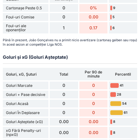
0
0%
Cartonașe Peste 0.5
9
0
0.00
Foul-uri Comise
5
Foul-uri ale
1
0.17
6
oponenților
Până în prezent, João Gonçalves nu a primit nicio avertizare (cartonaș galben sau roșu)
în acest sezon al competiției Liga NOS.
Goluri și xG (Goluri Așteptate)
Per 90 de
Goluri, xG, Șuturi
Total
Percentil
minute
0
0
Goluri Marcate
41
0
0
Goluri + Pase decisive
28
0
0
Goluri Acasă
54
0
0
Goluri În Deplasare
61
0.00
0.00
Goluri Așteptate (xG)
8
xG Fără Penalty-uri
0.00
0.00
8
(npxG)