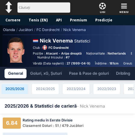
LIGI
MENIU
Cornere
Tenis (EN)
API
Premium
Predicție
Olanda
/
Jucători
/
FC Dordrecht
/
Nick Venema
Nick Venema
Statistici
Club :
FC Dordrecht
Poziție :
Atacant - Aripa dreaptă
Naționalitate :
Netherlands
Bi
Numărul tricoului :
#7
Vârstă (Data nașterii) :
27 (1999-04-9)
Înălțime :
181cm
Greutat
General
Goluri, xG, Șuturi
Pase & Pase de goluri
Dribling
2025/2026
2024/2025
2023/2024
2022/2023
202
2025/2026 & Statistici de carieră
- Nick Venema
Rating mediu în Eerste Divisie
6.84
Clasament Goluri : 51 / 479 Jucători