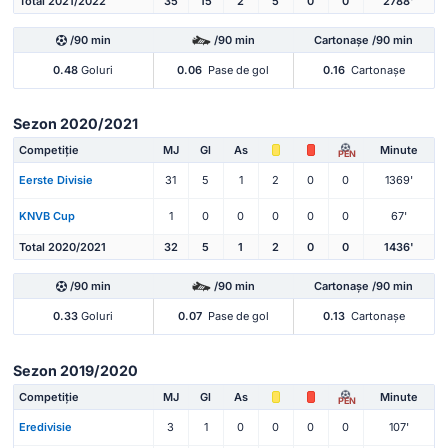
Total 2021/2022
35
15
2
5
0
0
2788'
/90 min
/90 min
Cartonașe /90 min
0.48
Goluri
0.06
Pase de gol
0.16
Cartonașe
Sezon 2020/2021
Competiție
MJ
Gl
As
Minute
PEN
Eerste Divisie
31
5
1
2
0
0
1369'
KNVB Cup
1
0
0
0
0
0
67'
Total 2020/2021
32
5
1
2
0
0
1436'
/90 min
/90 min
Cartonașe /90 min
0.33
Goluri
0.07
Pase de gol
0.13
Cartonașe
Sezon 2019/2020
Competiție
MJ
Gl
As
Minute
PEN
Eredivisie
3
1
0
0
0
0
107'