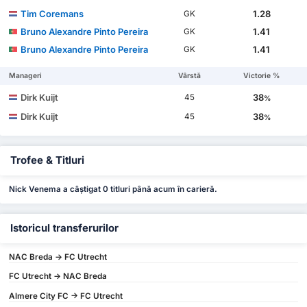
Tim Coremans
1.28
GK
Bruno Alexandre Pinto Pereira
1.41
GK
Bruno Alexandre Pinto Pereira
1.41
GK
Manageri
Vârstă
Victorie %
Dirk Kuijt
38
45
%
Dirk Kuijt
38
45
%
Trofee & Titluri
Nick Venema a câștigat 0 titluri până acum în carieră.
Istoricul transferurilor
NAC Breda -> FC Utrecht
FC Utrecht -> NAC Breda
Almere City FC -> FC Utrecht