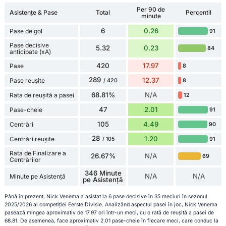
Per 90 de
Asistențe & Pase
Total
Percentil
minute
6
0.26
Pase de gol
91
Pase decisive
5.32
0.23
84
anticipate (xA)
420
17.97
Pase
8
289
12.37
Pase reușite
8
/ 420
68.81%
N/A
Rata de reușită a pasei
12
47
2.01
Pase-cheie
91
105
4.49
Centrări
90
28
1.20
Centrări reușite
91
/ 105
Rata de Finalizare a
26.67%
N/A
69
Centrărilor
346 Minute
N/A
N/A
Minute pe Asistență
pe Asistență
Până în prezent, Nick Venema a asistat la 6 pase decisive în 35 meciuri în sezonul
2025/2026 al competiției Eerste Divisie. Analizând aspectul pasei în joc, Nick Venema
pasează mingea aproximativ de 17.97 ori într-un meci, cu o rată de reușită a pasei de
68.81. De asemenea, face aproximativ 2.01 pase-cheie în fiecare meci, care conduc la