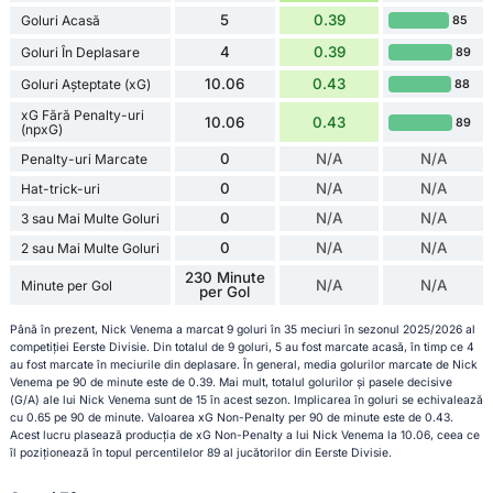
5
0.39
Goluri Acasă
85
4
0.39
Goluri În Deplasare
89
10.06
0.43
Goluri Așteptate (xG)
88
xG Fără Penalty-uri
10.06
0.43
89
(npxG)
0
N/A
N/A
Penalty-uri Marcate
0
N/A
N/A
Hat-trick-uri
0
N/A
N/A
3 sau Mai Multe Goluri
0
N/A
N/A
2 sau Mai Multe Goluri
230 Minute
N/A
N/A
Minute per Gol
per Gol
Până în prezent, Nick Venema a marcat 9 goluri în 35 meciuri în sezonul 2025/2026 al
competiției Eerste Divisie. Din totalul de 9 goluri, 5 au fost marcate acasă, în timp ce 4
au fost marcate în meciurile din deplasare. În general, media golurilor marcate de Nick
Venema pe 90 de minute este de 0.39. Mai mult, totalul golurilor și pasele decisive
(G/A) ale lui Nick Venema sunt de 15 în acest sezon. Implicarea în goluri se echivalează
cu 0.65 pe 90 de minute. Valoarea xG Non-Penalty per 90 de minute este de 0.43.
Acest lucru plasează producția de xG Non-Penalty a lui Nick Venema la 10.06, ceea ce
îl poziționează în topul percentilelor 89 al jucătorilor din Eerste Divisie.