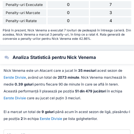
0
7
Penalty-uri Executate
0
3
Penalty-uri Marcate
0
4
Penalty-uri Ratate
Până în prezent, Nick Venema a executat 7 lovituri de pedeapsă în întreaga carieră. Din
acestea, Nick Venema a marcat 3 penalty-uri, în timp ce a ratat 4. Rata generală de
conversie a penalty-urilor pentru Nick Venema este 42.86%.
Analiza Statistică pentru Nick Venema
Nick Venema este un Atacant care a jucat în
35 meciuri
acest sezon de
Eerste Divisie
, având un total de
2073 minute
. Nick Venema marchează în
medie
0.39 goluri
pentru fiecare 90 de minute în care se află în teren.
Această performanță îl plasează pe poziția
51 din 479 jucători
în echipa
Eerste Divisie
care au jucat cel puțin 3 meciuri.
El a marcat un total de
9 goluri
până acum în acest sezon de ligă, plasându-l
pe poziția
2
în echipa
Eerste Divisie
pe lista golgheterilor.