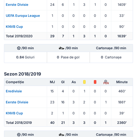
Eerste Divisie
24
6
1
3
1
0
1409'
UEFA Europa League
1
0
0
0
0
0
33'
KNVB Cup
1
0
0
0
0
0
90'
Total 2019/2020
29
7
1
3
1
0
1639'
/90 min
/90 min
Cartonașe /90 min
0.84
Goluri
0
Pase de gol
0
Cartonașe
Sezon 2018/2019
Competiție
MJ
Gl
As
Minute
PEN
Eredivisie
15
4
0
1
0
0
460'
Eerste Divisie
23
16
3
2
0
1
1861'
KNVB Cup
2
1
0
0
0
0
39'
Total 2018/2019
40
21
3
3
0
1
2360'
/90 min
/90 min
Cartonașe /90 min