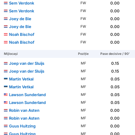
Sem Verdonk
0.00
FW
Sem Verdonk
0.00
FW
Joey de Bie
0.00
FW
Joey de Bie
0.00
FW
Noah Bischof
0.00
FW
Noah Bischof
0.00
FW
Mijlocași
Poziție
Pase decisive / 90'
Joep van der Sluijs
0.15
MF
Joep van der Sluijs
0.15
MF
Martin Vetkal
0.05
MF
Martin Vetkal
0.05
MF
Lawson Sunderland
0.05
MF
Lawson Sunderland
0.05
MF
Robin van Asten
0.00
MF
Robin van Asten
0.00
MF
Guus Huitzing
0.00
MF
Guus Huitzing
0.00
MF