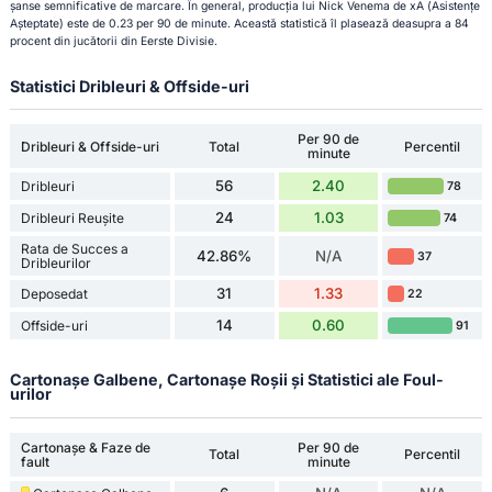
șanse semnificative de marcare. În general, producția lui Nick Venema de xA (Asistențe
Așteptate) este de 0.23 per 90 de minute. Această statistică îl plasează deasupra a 84
procent din jucătorii din Eerste Divisie.
Statistici Dribleuri & Offside-uri
Per 90 de
Dribleuri & Offside-uri
Total
Percentil
minute
56
2.40
Dribleuri
78
24
1.03
Dribleuri Reușite
74
Rata de Succes a
42.86%
N/A
37
Dribleurilor
31
1.33
Deposedat
22
14
0.60
Offside-uri
91
Cartonașe Galbene, Cartonașe Roșii și Statistici ale Foul-
urilor
Cartonașe & Faze de
Per 90 de
Total
Percentil
fault
minute