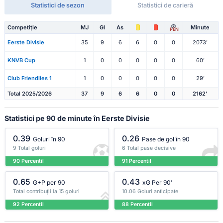
Statistici de sezon
Statistici de carieră
Competiție
MJ
Gl
As
Minute
PEN
Eerste Divisie
35
9
6
6
0
0
2073'
KNVB Cup
1
0
0
0
0
0
60'
Club Friendlies 1
1
0
0
0
0
0
29'
Total 2025/2026
37
9
6
6
0
0
2162'
Statistici pe 90 de minute în Eerste Divisie
0.39
0.26
Goluri în 90
Pase de gol în 90
9 Total goluri
6 Total pase decisive
90 Percentil
91 Percentil
0.65
0.43
G+P per 90
xG Per 90'
Total contribuții la 15 goluri
10.06 Goluri anticipate
92 Percentil
88 Percentil