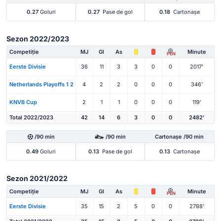
0.27
Goluri
0.27
Pase de gol
0.18
Cartonașe
Sezon 2022/2023
Competiție
MJ
Gl
As
Minute
PEN
Eerste Divisie
36
11
3
3
0
0
2017'
Netherlands Playoffs 1 2
4
2
2
0
0
0
346'
KNVB Cup
2
1
1
0
0
0
119'
Total 2022/2023
42
14
6
3
0
0
2482'
/90 min
/90 min
Cartonașe /90 min
0.49
Goluri
0.13
Pase de gol
0.13
Cartonașe
Sezon 2021/2022
Competiție
MJ
Gl
As
Minute
PEN
Eerste Divisie
35
15
2
5
0
0
2788'