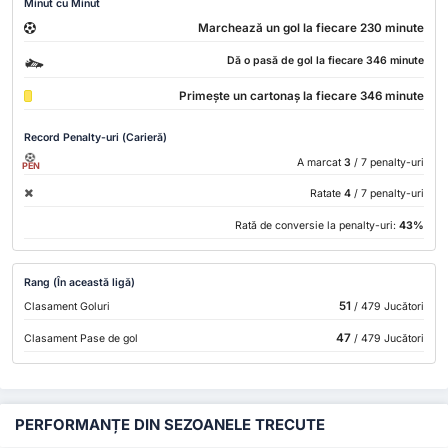
Minut cu Minut
Marchează un gol la fiecare 230 minute
Dă o pasă de gol la fiecare 346 minute
Primește un cartonaș la fiecare 346 minute
Record Penalty-uri (Carieră)
A marcat
3
/ 7 penalty-uri
PEN
Ratate
4
/ 7 penalty-uri
Rată de conversie la penalty-uri:
43%
Rang (În această ligă)
51
Clasament Goluri
/ 479 Jucători
47
Clasament Pase de gol
/ 479 Jucători
PERFORMANȚE DIN SEZOANELE TRECUTE