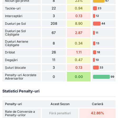
8
23%
Niciun gol primit
67
22
0.94
Tackle-uri
23
3
0.13
Interceptări
12
208
8.90
Dueluri pe Sol
44
Dueluri pe Sol
67
2.87
11
Câștigate
Dueluri Aeriene
8
0.34
13
Câștigate
26
1.11
Driblat
18
11
0.47
Degajări
10
3
0.13
Șuturi blocate
33
Penalty-uri Acordate
0
0.00
99
Adversarilor
Statistici Penalty-uri
Penalty-uri
Acest Sezon
Carieră
Rate de Conversie a
42.86%
Fără penaltiuri
Penalty-urilor