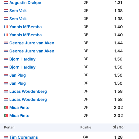
Augustin Drakpe
1.31
DF
Sem Valk
1.38
DF
Sem Valk
1.38
DF
Yannis M'Bemba
1.40
DF
Yannis M'Bemba
1.40
DF
George Jurre van Aken
1.44
DF
George Jurre van Aken
1.44
DF
Bjorn Hardley
1.50
DF
Bjorn Hardley
1.50
DF
Jan Plug
1.50
DF
Jan Plug
1.50
DF
Lucas Woudenberg
1.58
DF
Lucas Woudenberg
1.58
DF
Mica Pinto
2.02
DF
Mica Pinto
2.02
DF
Portari
Poziție
GÎ / 90'
Tim Coremans
1.28
GK