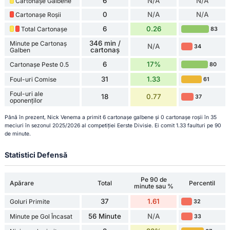
6
N/A
N/A
Cartonașe Galbene
0
N/A
N/A
Cartonașe Roșii
6
0.26
Total Cartonașe
83
346 min /
Minute pe Cartonaș
N/A
34
cartonaș
Galben
6
17%
Cartonașe Peste 0.5
80
31
1.33
Foul-uri Comise
61
Foul-uri ale
18
0.77
37
oponenților
Până în prezent, Nick Venema a primit 6 cartonașe galbene și 0 cartonașe roșii în 35
meciuri în sezonul 2025/2026 al competiției Eerste Divisie. Ei comit 1.33 faulturi pe 90
de minute.
Statistici Defensă
Pe 90 de
Apărare
Total
Percentil
minute sau %
37
1.61
Goluri Primite
32
56 Minute
N/A
Minute pe Gol Încasat
33