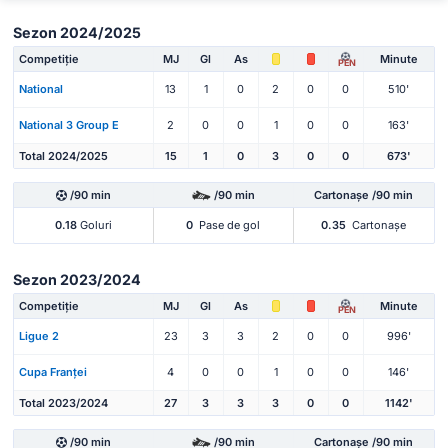
Sezon 2024/2025
Competiție
MJ
Gl
As
Minute
PEN
National
13
1
0
2
0
0
510'
National 3 Group E
2
0
0
1
0
0
163'
Total 2024/2025
15
1
0
3
0
0
673'
/90 min
/90 min
Cartonașe /90 min
0.18
Goluri
0
Pase de gol
0.35
Cartonașe
Sezon 2023/2024
Competiție
MJ
Gl
As
Minute
PEN
Ligue 2
23
3
3
2
0
0
996'
Cupa Franței
4
0
0
1
0
0
146'
Total 2023/2024
27
3
3
3
0
0
1142'
/90 min
/90 min
Cartonașe /90 min