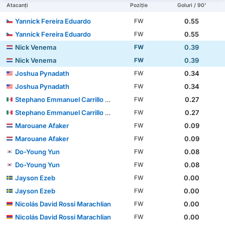
Atacanți
Poziție
Goluri / 90'
Yannick Fereira Eduardo
0.55
FW
Yannick Fereira Eduardo
0.55
FW
Nick Venema
0.39
FW
Nick Venema
0.39
FW
Joshua Pynadath
0.34
FW
Joshua Pynadath
0.34
FW
Stephano Emmanuel Carrillo Calderón
0.27
FW
Stephano Emmanuel Carrillo Calderón
0.27
FW
Marouane Afaker
0.09
FW
Marouane Afaker
0.09
FW
Do-Young Yun
0.08
FW
Do-Young Yun
0.08
FW
Jayson Ezeb
0.00
FW
Jayson Ezeb
0.00
FW
Nicolás David Rossi Marachlian
0.00
FW
Nicolás David Rossi Marachlian
0.00
FW