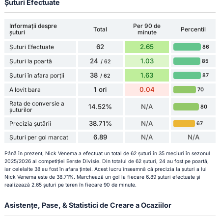
Șuturi Efectuate
Informații despre
Per 90 de
Total
Percentil
șuturi
minute
62
2.65
Șuturi Efectuate
86
24
1.03
Șuturi la poartă
85
/ 62
38
1.63
Șuturi în afara porții
87
/ 62
1 ori
0.04
A lovit bara
70
Rata de conversie a
14.52%
N/A
80
șuturilor
38.71%
N/A
Precizia șutării
67
6.89
N/A
N/A
Șuturi per gol marcat
Până în prezent, Nick Venema a efectuat un total de 62 șuturi în 35 meciuri în sezonul
2025/2026 al competiției Eerste Divisie. Din totalul de 62 șuturi, 24 au fost pe poartă,
iar celelalte 38 au fost în afara țintei. Acest lucru înseamnă că precizia la șuturi a lui
Nick Venema este de 38.71%. Marchează un gol la fiecare 6.89 șuturi efectuate și
realizează 2.65 șuturi pe teren în fiecare 90 de minute.
Asistențe, Pase, & Statistici de Creare a Ocaziilor