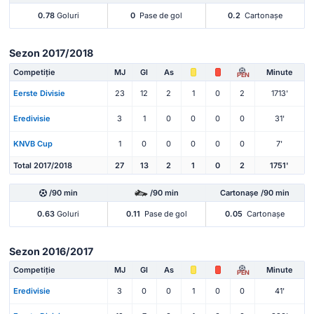
0.78
Goluri
0
Pase de gol
0.2
Cartonașe
Sezon 2017/2018
Competiție
MJ
Gl
As
Minute
PEN
Eerste Divisie
23
12
2
1
0
2
1713'
Eredivisie
3
1
0
0
0
0
31'
KNVB Cup
1
0
0
0
0
0
7'
Total 2017/2018
27
13
2
1
0
2
1751'
/90 min
/90 min
Cartonașe /90 min
0.63
Goluri
0.11
Pase de gol
0.05
Cartonașe
Sezon 2016/2017
Competiție
MJ
Gl
As
Minute
PEN
Eredivisie
3
0
0
1
0
0
41'