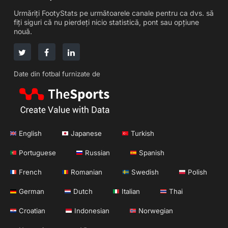
Urmăriți FootyStats pe următoarele canale pentru ca dvs. să
fiți siguri că nu pierdeți nicio statistică, pont sau opțiune
nouă.
Date din fotbal furnizate de
English
Japanese
Turkish
Portuguese
Russian
Spanish
French
Romanian
Swedish
Polish
German
Dutch
Italian
Thai
Croatian
Indonesian
Norwegian