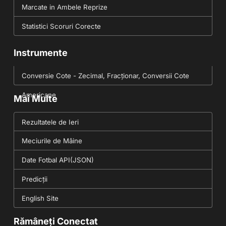
Marcate in Ambele Reprize
Statistici Scoruri Corecte
Instrumente
Conversie Cote - Zecimal, Fracționar, Conversii Cote
Americane
Mai Multe
Rezultatele de Ieri
Meciurile de Mâine
Date Fotbal API(JSON)
Predicții
English Site
Rămâneți Conectat