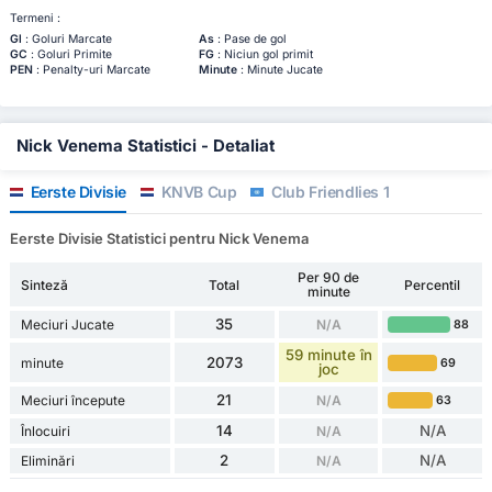
Termeni :
Gl
: Goluri Marcate
As
: Pase de gol
GC
: Goluri Primite
FG
: Niciun gol primit
PEN
: Penalty-uri Marcate
Minute
: Minute Jucate
Nick Venema Statistici - Detaliat
Eerste Divisie
KNVB Cup
Club Friendlies 1
Eerste Divisie Statistici pentru Nick Venema
Per 90 de
Sinteză
Total
Percentil
minute
35
Meciuri Jucate
N/A
88
59 minute în
2073
minute
69
joc
21
Meciuri începute
N/A
63
14
N/A
Înlocuiri
N/A
2
N/A
Eliminări
N/A