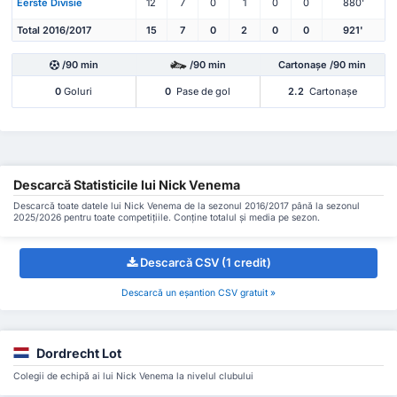
Eerste Divisie
12
7
0
1
0
0
880'
Total 2016/2017
15
7
0
2
0
0
921'
/90 min
/90 min
Cartonașe /90 min
0
Goluri
0
Pase de gol
2.2
Cartonașe
Descarcă Statisticile lui Nick Venema
Descarcă toate datele lui Nick Venema de la sezonul 2016/2017 până la sezonul
2025/2026 pentru toate competițiile. Conține totalul și media pe sezon.
Descarcă CSV (1 credit)
Descarcă un eșantion CSV gratuit »
Dordrecht Lot
Colegii de echipă ai lui Nick Venema la nivelul clubului