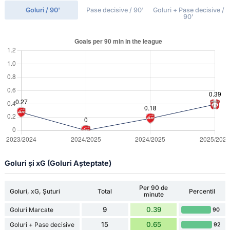
Goluri / 90'
Pase decisive / 90'
Goluri + Pase decisive /
90'
Goluri și xG (Goluri Așteptate)
Per 90 de
Goluri, xG, Șuturi
Total
Percentil
minute
9
0.39
Goluri Marcate
90
15
0.65
Goluri + Pase decisive
92