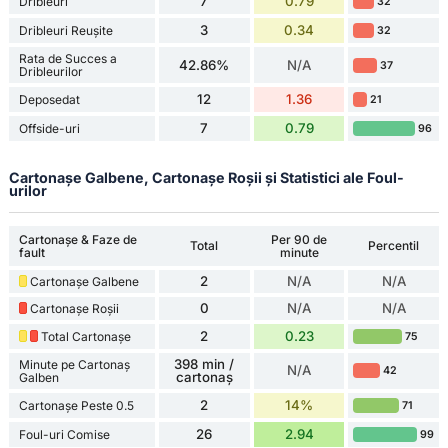
7
0.79
Dribleuri
32
3
0.34
Dribleuri Reușite
32
Rata de Succes a
42.86%
N/A
37
Dribleurilor
12
1.36
Deposedat
21
7
0.79
Offside-uri
96
Cartonașe Galbene, Cartonașe Roșii și Statistici ale Foul-
urilor
Cartonașe & Faze de
Per 90 de
Total
Percentil
fault
minute
2
N/A
N/A
Cartonașe Galbene
0
N/A
N/A
Cartonașe Roșii
2
0.23
Total Cartonașe
75
398 min /
Minute pe Cartonaș
N/A
42
cartonaș
Galben
2
14%
Cartonașe Peste 0.5
71
26
2.94
Foul-uri Comise
99