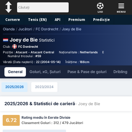
LIGI
MENIU
Cornere
Tenis (EN)
API
Premium
Predicție
Olanda
/
Jucători
/
FC Dordrecht
/
Joey de Bie
Joey de Bie
Statistici
Club :
FC Dordrecht
Poziție :
Atacant - Atacant Central
Naționalitate :
Netherlands
Birthplace :
Netherl
Numărul tricoului :
#59
Vârstă (Data nașterii) :
22 (2004-05-14)
Înălțime :
188cm
General
Goluri, xG, Șuturi
Pase & Pase de goluri
Dribling
2025/2026
2023/2024
2025/2026 & Statistici de carieră
- Joey de Bie
Rating mediu în Eerste Divisie
6.72
Clasament Goluri : 312 / 479 Jucători