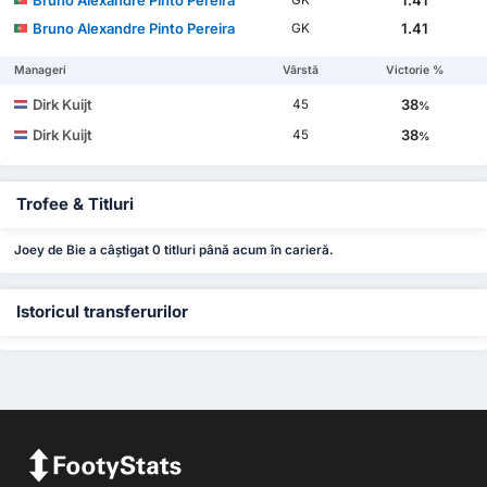
Bruno Alexandre Pinto Pereira
1.41
GK
Bruno Alexandre Pinto Pereira
1.41
GK
Manageri
Vârstă
Victorie %
Dirk Kuijt
38
45
%
Dirk Kuijt
38
45
%
Trofee & Titluri
Joey de Bie a câștigat 0 titluri până acum în carieră.
Istoricul transferurilor