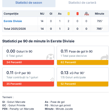
Statistici de sezon
Statistici de carieră
Competiție
MJ
Gl
As
Minute
PEN
Eerste Divisie
14
0
1
2
0
0
795'
Total 2025/2026
14
0
1
2
0
0
795'
Statistici pe 90 de minute în Eerste Divisie
0.00
0.11
Goluri în 90
Pase de gol în 90
0 Total goluri
1 Total pase decisive
34 Percentil
62 Percentil
0.11
0.13
G+P per 90
xG Per 90'
Total contribuții la 1 goluri
1.15 Goluri anticipate
35 Percentil
52 Percentil
Termeni :
Gl
: Goluri Marcate
As
: Pase de gol
GC
: Goluri Primite
FG
: Niciun gol primit
PEN
: Penalty-uri Marcate
Minute
: Minute Jucate