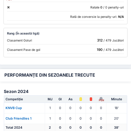
Ratate
0
/ 0 penalty-uri
Rată de conversie la penalty-uri:
N/A
Rang (În această ligă)
312
Clasament Goluri
/ 479 Jucători
190
Clasament Pase de gol
/ 479 Jucători
PERFORMANȚE DIN SEZOANELE TRECUTE
Sezon 2024
Competiție
MJ
Gl
As
Minute
PEN
KNVB Cup
1
0
0
0
0
0
18'
Club Friendlies 1
1
0
0
0
0
0
20'
Total 2024
2
0
0
0
0
0
38'