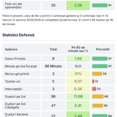
Foul-uri ale
20
2.26
91
oponenților
Până în prezent, Joey de Bie a primit 2 cartonașe galbene și 0 cartonașe roșii în 14
meciuri în sezonul 2025/2026 al competiției Eerste Divisie. Ei comit 2.94 faulturi pe 90
de minute.
Statistici Defensă
Pe 90 de
Apărare
Total
Percentil
minute sau %
9
1.02
Goluri Primite
91
88 Minute
N/A
Minute pe Gol Încasat
91
3
21%
Niciun gol primit
59
5
0.57
Tackle-uri
12
3
0.34
Interceptări
23
98
11.08
Dueluri pe Sol
68
Dueluri pe Sol
47
5.31
65
Câștigate
Dueluri Aeriene
22
2.49
90