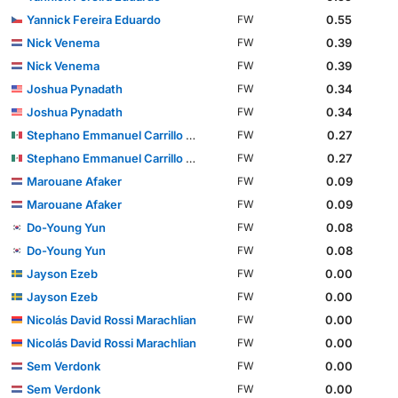
Yannick Fereira Eduardo
0.55
FW
Nick Venema
0.39
FW
Nick Venema
0.39
FW
Joshua Pynadath
0.34
FW
Joshua Pynadath
0.34
FW
Stephano Emmanuel Carrillo Calderón
0.27
FW
Stephano Emmanuel Carrillo Calderón
0.27
FW
Marouane Afaker
0.09
FW
Marouane Afaker
0.09
FW
Do-Young Yun
0.08
FW
Do-Young Yun
0.08
FW
Jayson Ezeb
0.00
FW
Jayson Ezeb
0.00
FW
Nicolás David Rossi Marachlian
0.00
FW
Nicolás David Rossi Marachlian
0.00
FW
Sem Verdonk
0.00
FW
Sem Verdonk
0.00
FW