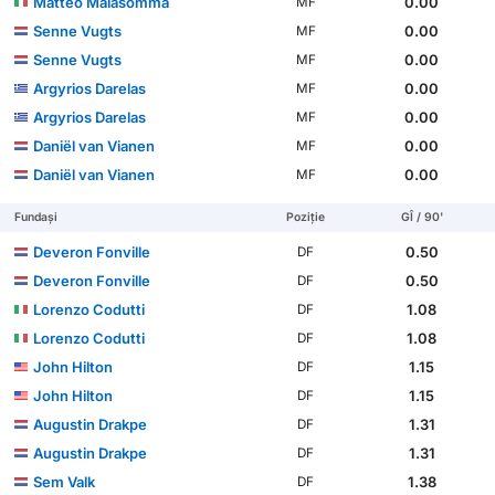
Matteo Malasomma
0.00
MF
Senne Vugts
0.00
MF
Senne Vugts
0.00
MF
Argyrios Darelas
0.00
MF
Argyrios Darelas
0.00
MF
Daniël van Vianen
0.00
MF
Daniël van Vianen
0.00
MF
Fundași
Poziție
GÎ / 90'
Deveron Fonville
0.50
DF
Deveron Fonville
0.50
DF
Lorenzo Codutti
1.08
DF
Lorenzo Codutti
1.08
DF
John Hilton
1.15
DF
John Hilton
1.15
DF
Augustin Drakpe
1.31
DF
Augustin Drakpe
1.31
DF
Sem Valk
1.38
DF