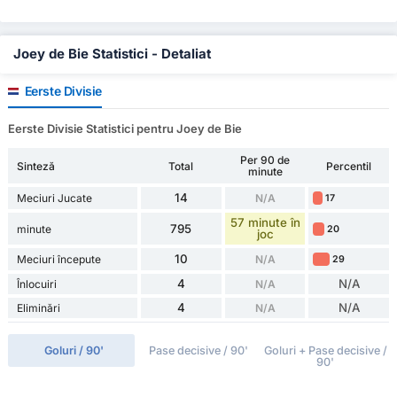
Joey de Bie Statistici - Detaliat
Eerste Divisie
Eerste Divisie Statistici pentru Joey de Bie
Per 90 de
Sinteză
Total
Percentil
minute
14
Meciuri Jucate
N/A
17
57 minute în
795
minute
20
joc
10
Meciuri începute
N/A
29
4
N/A
Înlocuiri
N/A
4
N/A
Eliminări
N/A
Goluri / 90'
Pase decisive / 90'
Goluri + Pase decisive /
90'