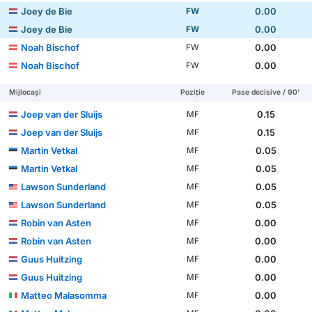
Joey de Bie
0.00
FW
Joey de Bie
0.00
FW
Noah Bischof
0.00
FW
Noah Bischof
0.00
FW
Mijlocași
Poziție
Pase decisive / 90'
Joep van der Sluijs
0.15
MF
Joep van der Sluijs
0.15
MF
Martin Vetkal
0.05
MF
Martin Vetkal
0.05
MF
Lawson Sunderland
0.05
MF
Lawson Sunderland
0.05
MF
Robin van Asten
0.00
MF
Robin van Asten
0.00
MF
Guus Huitzing
0.00
MF
Guus Huitzing
0.00
MF
Matteo Malasomma
0.00
MF