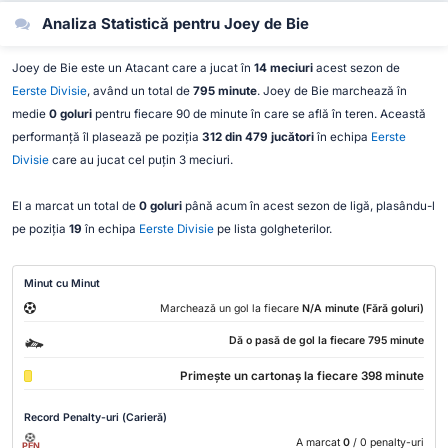
Analiza Statistică pentru Joey de Bie
Joey de Bie este un Atacant care a jucat în
14 meciuri
acest sezon de
Eerste Divisie
, având un total de
795 minute
. Joey de Bie marchează în
medie
0 goluri
pentru fiecare 90 de minute în care se află în teren. Această
performanță îl plasează pe poziția
312 din 479 jucători
în echipa
Eerste
Divisie
care au jucat cel puțin 3 meciuri.
El a marcat un total de
0 goluri
până acum în acest sezon de ligă, plasându-l
pe poziția
19
în echipa
Eerste Divisie
pe lista golgheterilor.
Minut cu Minut
Marchează un gol la fiecare
N/A minute (Fără goluri)
Dă o pasă de gol la fiecare 795 minute
Primește un cartonaș la fiecare 398 minute
Record Penalty-uri (Carieră)
A marcat
0
/ 0 penalty-uri
PEN