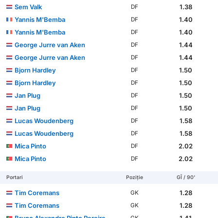
Sem Valk
1.38
DF
Yannis M'Bemba
1.40
DF
Yannis M'Bemba
1.40
DF
George Jurre van Aken
1.44
DF
George Jurre van Aken
1.44
DF
Bjorn Hardley
1.50
DF
Bjorn Hardley
1.50
DF
Jan Plug
1.50
DF
Jan Plug
1.50
DF
Lucas Woudenberg
1.58
DF
Lucas Woudenberg
1.58
DF
Mica Pinto
2.02
DF
Mica Pinto
2.02
DF
Portari
Poziție
GÎ / 90'
Tim Coremans
1.28
GK
Tim Coremans
1.28
GK