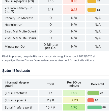
1.15
0.13
Goluri Așteptate (xG)
52
xG Fără Penalty-uri
1.15
0.13
52
(npxG)
0
N/A
N/A
Penalty-uri Marcate
0
N/A
N/A
Hat-trick-uri
0
N/A
N/A
3 sau Mai Multe Goluri
0
N/A
N/A
2 sau Mai Multe Goluri
0 Minute
N/A
N/A
Minute per Gol
per Gol
Până în prezent, Joey de Bie nu a marcat niciun gol în sezonul 2025/2026 al
competiției Eerste Divisie. Vom vedea cum se descurcă în meciurile viitoare.
Șuturi Efectuate
Informații despre
Per 90 de
Total
Percentil
șuturi
minute
17
1.92
Șuturi Efectuate
72
2
0.23
Șuturi la poartă
40
/ 17
15
1.70
Șuturi în afara porții
88
/ 17