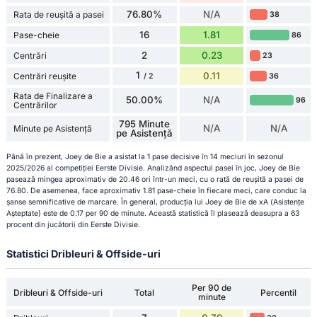
76.80%
N/A
Rata de reușită a pasei
38
16
1.81
Pase-cheie
86
2
0.23
Centrări
23
1
0.11
Centrări reușite
36
/ 2
Rata de Finalizare a
50.00%
N/A
96
Centrărilor
795 Minute
N/A
N/A
Minute pe Asistență
pe Asistență
Până în prezent, Joey de Bie a asistat la 1 pase decisive în 14 meciuri în sezonul
2025/2026 al competiției Eerste Divisie. Analizând aspectul pasei în joc, Joey de Bie
pasează mingea aproximativ de 20.46 ori într-un meci, cu o rată de reușită a pasei de
76.80. De asemenea, face aproximativ 1.81 pase-cheie în fiecare meci, care conduc la
șanse semnificative de marcare. În general, producția lui Joey de Bie de xA (Asistențe
Așteptate) este de 0.17 per 90 de minute. Această statistică îl plasează deasupra a 63
procent din jucătorii din Eerste Divisie.
Statistici Dribleuri & Offside-uri
Per 90 de
Dribleuri & Offside-uri
Total
Percentil
minute