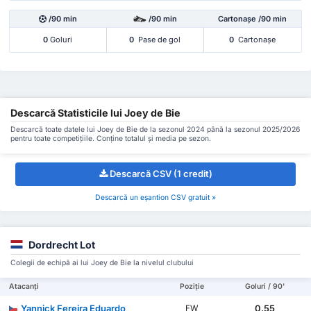
/90 min
/90 min
Cartonașe /90 min
0
Goluri
0
Pase de gol
0
Cartonașe
Descarcă Statisticile lui Joey de Bie
Descarcă toate datele lui Joey de Bie de la sezonul 2024 până la sezonul 2025/2026
pentru toate competițiile. Conține totalul și media pe sezon.
Descarcă CSV (1 credit)
Descarcă un eșantion CSV gratuit »
Dordrecht Lot
Colegii de echipă ai lui Joey de Bie la nivelul clubului
Atacanți
Poziție
Goluri / 90'
Yannick Fereira Eduardo
0.55
FW