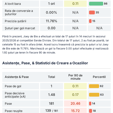
1 ori
0.11
A lovit bara
86
Rata de conversie a
0.00%
N/A
35
șuturilor
11.76%
N/A
Precizia șutării
15
0.00
N/A
N/A
Șuturi per gol marcat
Până în prezent, Joey de Bie a efectuat un total de 17 șuturi în 14 meciuri în sezonul
2025/2026 al competiției Eerste Divisie. Din totalul de 17 șuturi, 2 au fost pe poartă, iar
celelalte 15 au fost în afara țintei. Acest lucru înseamnă că precizia la șuturi a lui Joey
de Bie este de 11.76%. Marchează un gol la fiecare 0.00 șuturi efectuate și realizează
1.92 șuturi pe teren în fiecare 90 de minute.
Asistențe, Pase, & Statistici de Creare a Ocaziilor
Per 90 de
Asistențe & Pase
Total
Percentil
minute
1
0.11
Pase de gol
62
Pase decisive
1.48
0.17
63
anticipate (xA)
181
20.46
Pase
14
139
15.72
Pase reușite
18
/ 181