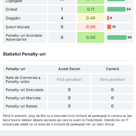
Câștigate
1
0.11
Driblat
94
4
0.45
Degajări
9
0
0.00
Șuturi blocate
19
Penalty-uri Acordate
0
0.00
99
Adversarilor
Statistici Penalty-uri
Penalty-uri
Acest Sezon
Carieră
Rate de Conversie a
Fără penaltiuri
Fără penaltiuri
Penalty-urilor
0
0
Penalty-uri Executate
0
0
Penalty-uri Marcate
0
0
Penalty-uri Ratate
Până în prezent, Joey de Bie nu a executat nicio lovitură de pedeapsă în cariera sa (pe
baza tuturor datelor despre sezoane pe care le avem la FootyStats). Statisticile vor fi
actualizate odată ce va executa o lovitură de pedeapsă într-un meci oficial.