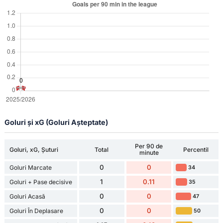
Goluri și xG (Goluri Așteptate)
Per 90 de
Goluri, xG, Șuturi
Total
Percentil
minute
0
0
Goluri Marcate
34
1
0.11
Goluri + Pase decisive
35
0
0
Goluri Acasă
47
0
0
Goluri În Deplasare
50