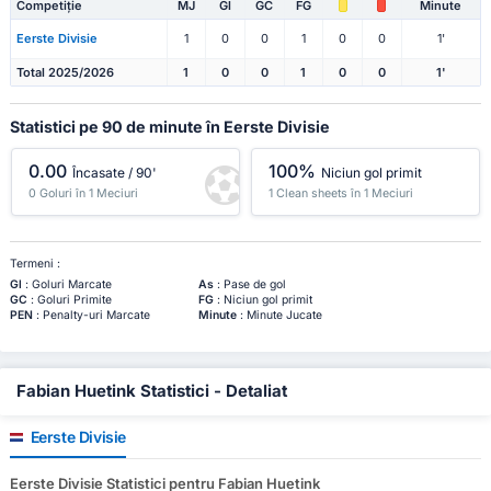
Competiție
MJ
Gl
GC
FG
Minute
Eerste Divisie
1
0
0
1
0
0
1'
Total 2025/2026
1
0
0
1
0
0
1'
Statistici pe 90 de minute în Eerste Divisie
0.00
100%
Încasate / 90'
Niciun gol primit
0 Goluri în 1 Meciuri
1 Clean sheets în 1 Meciuri
Termeni :
Gl
: Goluri Marcate
As
: Pase de gol
GC
: Goluri Primite
FG
: Niciun gol primit
PEN
: Penalty-uri Marcate
Minute
: Minute Jucate
Fabian Huetink Statistici - Detaliat
Eerste Divisie
Eerste Divisie Statistici pentru Fabian Huetink