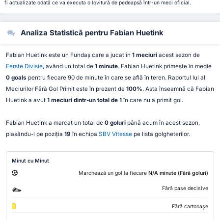
fi actualizate odată ce va executa o lovitură de pedeapsă într-un meci oficial.
Analiza Statistică pentru Fabian Huetink
Fabian Huetink este un Fundaș care a jucat în
1 meciuri
acest sezon de
Eerste Divisie
, având un total de
1 minute
. Fabian Huetink primește în medie
0 goals
pentru fiecare 90 de minute în care se află în teren. Raportul lui al
Meciurilor Fără Gol Primit este în prezent de
100%
. Asta înseamnă că Fabian
Huetink a avut
1 meciuri dintr-un total de 1
în care nu a primit gol.
Fabian Huetink a marcat un total de
0 goluri
până acum în acest sezon,
plasându-l pe poziția
19
în echipa
SBV Vitesse
pe lista golgheterilor.
Minut cu Minut
Marchează un gol la fiecare
N/A minute (Fără goluri)
Fără pase decisive
Fără cartonașe