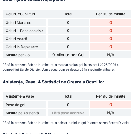
Goluri, xG, Șuturi
Total
Per 90 de minute
0
0
Goluri Marcate
0
0
Goluri + Pase decisive
0
0
Goluri Acasă
0
0
Goluri În Deplasare
0 Minute per Gol
N/A
Minute per Gol
Până în prezent, Fabian Huetink nu a marcat niciun gol în sezonul 2025/2026 al
competiției Eerste Divisie. Vom vedea cum se descurcă în meciurile viitoare.
Asistențe, Pase, & Statistici de Creare a Ocaziilor
Asistențe & Pase
Total
Per 90 de minute
0
0
Pase de gol
N/A
Minute pe Asistență
Fără pase decisive
Până în prezent, Fabian Huetink nu a asistat la niciun gol în acest sezon Eerste Divisie.