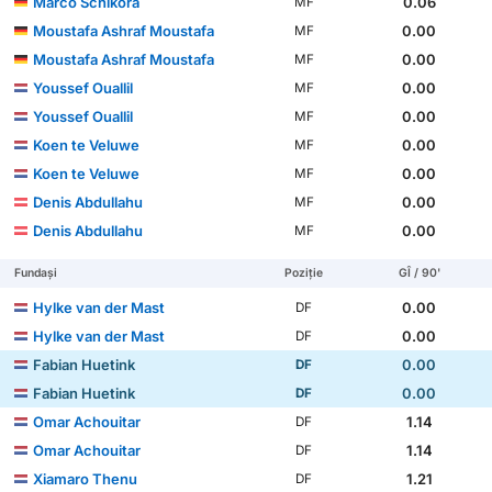
Marco Schikora
0.06
MF
Moustafa Ashraf Moustafa
0.00
MF
Moustafa Ashraf Moustafa
0.00
MF
Youssef Ouallil
0.00
MF
Youssef Ouallil
0.00
MF
Koen te Veluwe
0.00
MF
Koen te Veluwe
0.00
MF
Denis Abdullahu
0.00
MF
Denis Abdullahu
0.00
MF
Fundași
Poziție
GÎ / 90'
Hylke van der Mast
0.00
DF
Hylke van der Mast
0.00
DF
Fabian Huetink
0.00
DF
Fabian Huetink
0.00
DF
Omar Achouitar
1.14
DF
Omar Achouitar
1.14
DF
Xiamaro Thenu
1.21
DF