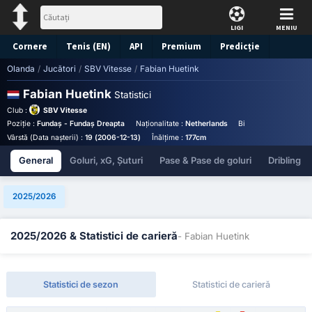
LIGI
MENIU
Cornere
Tenis (EN)
API
Premium
Predicție
Olanda
/
Jucători
/
SBV Vitesse
/
Fabian Huetink
Fabian Huetink
Statistici
Club :
SBV Vitesse
Poziție :
Fundaș - Fundaș Dreapta
Naționalitate :
Netherlands
Birthplace :
Netherla
Vârstă (Data nașterii) :
19 (2006-12-13)
Înălțime :
177cm
General
Goluri, xG, Șuturi
Pase & Pase de goluri
Dribling
2025/2026
2025/2026 & Statistici de carieră
- Fabian Huetink
Statistici de sezon
Statistici de carieră