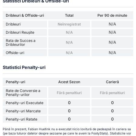
Statistici Dribleuri & Offside-uri
Dribleuri & Offside-uri
Total
Per 90 de minute
N/A
Dribleuri
Neînregistrat
N/A
Dribleuri Reușite
N/A
Rata de Succes a
N/A
N/A
Dribleurilor
N/A
Offside-uri
N/A
Statistici Penalty-uri
Penalty-uri
Acest Sezon
Carieră
Rate de Conversie a
Fără penaltiuri
Fără penaltiuri
Penalty-urilor
0
0
Penalty-uri Executate
0
0
Penalty-uri Marcate
0
0
Penalty-uri Ratate
Până în prezent, Fabian Huetink nu a executat nicio lovitură de pedeapsă în cariera sa
(pe baza tuturor datelor despre sezoane pe care le avem la FootyStats). Statisticile vor