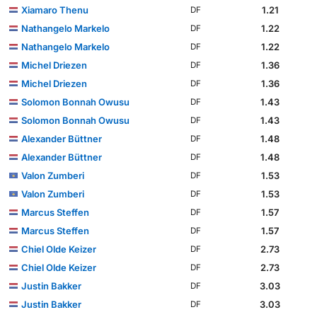
Xiamaro Thenu
1.21
DF
Nathangelo Markelo
1.22
DF
Nathangelo Markelo
1.22
DF
Michel Driezen
1.36
DF
Michel Driezen
1.36
DF
Solomon Bonnah Owusu
1.43
DF
Solomon Bonnah Owusu
1.43
DF
Alexander Büttner
1.48
DF
Alexander Büttner
1.48
DF
Valon Zumberi
1.53
DF
Valon Zumberi
1.53
DF
Marcus Steffen
1.57
DF
Marcus Steffen
1.57
DF
Chiel Olde Keizer
2.73
DF
Chiel Olde Keizer
2.73
DF
Justin Bakker
3.03
DF
Justin Bakker
3.03
DF