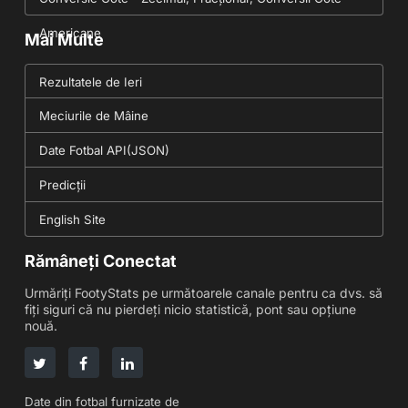
Americane
Mai Multe
Rezultatele de Ieri
Meciurile de Mâine
Date Fotbal API(JSON)
Predicții
English Site
Rămâneți Conectat
Urmăriți FootyStats pe următoarele canale pentru ca dvs. să
fiți siguri că nu pierdeți nicio statistică, pont sau opțiune
nouă.
Date din fotbal furnizate de