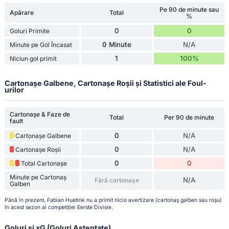
Pe 90 de minute sau
Apărare
Total
%
0
0
Goluri Primite
0 Minute
N/A
Minute pe Gol Încasat
1
100%
Niciun gol primit
Cartonașe Galbene, Cartonașe Roșii și Statistici ale Foul-
urilor
Cartonașe & Faze de
Total
Per 90 de minute
fault
0
N/A
Cartonașe Galbene
0
N/A
Cartonașe Roșii
0
0
Total Cartonașe
Minute pe Cartonaș
N/A
Fără cartonașe
Galben
Până în prezent, Fabian Huetink nu a primit nicio avertizare (cartonaș galben sau roșu)
în acest sezon al competiției Eerste Divisie.
Goluri și xG (Goluri Așteptate)