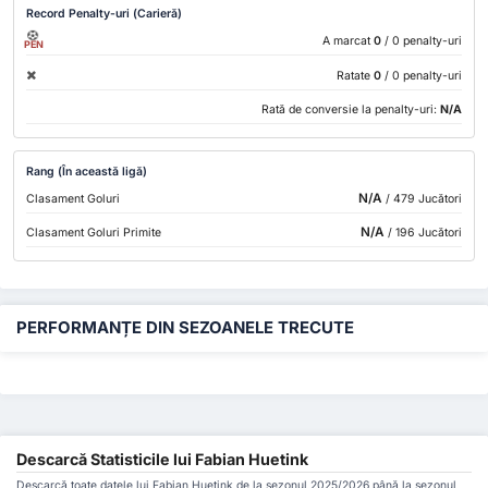
Record Penalty-uri (Carieră)
A marcat
0
/ 0 penalty-uri
PEN
Ratate
0
/ 0 penalty-uri
Rată de conversie la penalty-uri:
N/A
Rang (În această ligă)
N/A
Clasament Goluri
/ 479 Jucători
N/A
Clasament Goluri Primite
/ 196 Jucători
PERFORMANȚE DIN SEZOANELE TRECUTE
Descarcă Statisticile lui Fabian Huetink
Descarcă toate datele lui Fabian Huetink de la sezonul 2025/2026 până la sezonul