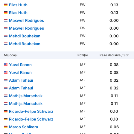
Elias Huth
0.13
FW
Elias Huth
0.13
FW
Maxwell Rodrigues
0.00
FW
Maxwell Rodrigues
0.00
FW
Mehdi Bouhekan
0.00
FW
Mehdi Bouhekan
0.00
FW
Mijlocași
Poziție
Pase decisive / 90'
Yuval Ranon
0.38
MF
Yuval Ranon
0.38
MF
Adam Tahaui
0.32
MF
Adam Tahaui
0.32
MF
Mathijs Marschalk
0.11
MF
Mathijs Marschalk
0.11
MF
Ricardo-Felipe Schwarz
0.10
MF
Ricardo-Felipe Schwarz
0.10
MF
Marco Schikora
0.06
MF