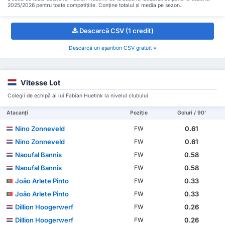
2025/2026 pentru toate competițiile. Conține totalul și media pe sezon.
Descarcă CSV (1 credit)
Descarcă un eșantion CSV gratuit »
Vitesse Lot
Colegii de echipă ai lui Fabian Huetink la nivelul clubului
Atacanți
Poziție
Goluri / 90'
Nino Zonneveld
0.61
FW
Nino Zonneveld
0.61
FW
Naoufal Bannis
0.58
FW
Naoufal Bannis
0.58
FW
Joâo Arlete Pinto
0.33
FW
Joâo Arlete Pinto
0.33
FW
Dillion Hoogerwerf
0.26
FW
Dillion Hoogerwerf
0.26
FW