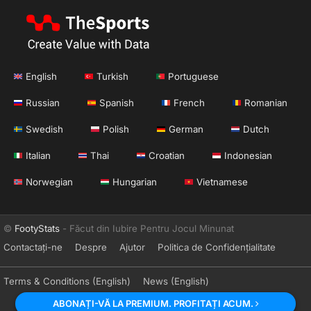
English
Turkish
Portuguese
Russian
Spanish
French
Romanian
Swedish
Polish
German
Dutch
Italian
Thai
Croatian
Indonesian
Norwegian
Hungarian
Vietnamese
©
FootyStats
- Făcut din Iubire Pentru Jocul Minunat
Contactați-ne
Despre
Ajutor
Politica de Confidențialitate
Terms & Conditions (English)
News (English)
ABONAȚI-VĂ LA PREMIUM. PROFITAȚI ACUM.