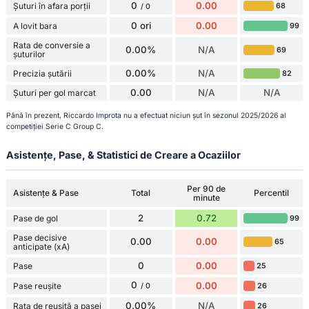
0
0.00
Șuturi în afara porții
68
/ 0
0 ori
0.00
A lovit bara
99
Rata de conversie a
0.00%
N/A
69
șuturilor
0.00%
N/A
Precizia șutării
82
0.00
N/A
N/A
Șuturi per gol marcat
Până în prezent, Riccardo Improta nu a efectuat niciun șut în sezonul 2025/2026 al
competiției Serie C Group C.
Asistențe, Pase, & Statistici de Creare a Ocaziilor
Per 90 de
Asistențe & Pase
Total
Percentil
minute
2
0.72
Pase de gol
99
Pase decisive
0.00
0.00
65
anticipate (xA)
0
0.00
Pase
25
0
0.00
Pase reușite
26
/ 0
0.00%
N/A
Rata de reușită a pasei
26