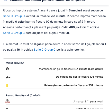
Riccardo Improta este un Atacant care a jucat în
5 meciuri
acest sezon de
Serie C Group C
, având un total de
251 minute
. Riccardo Improta marchează
în medie
0 goluri
pentru fiecare 90 de minute în care se află în teren.
Această performanță îl plasează pe poziția
-1 din 489 jucători
în echipa
Serie C Group C
care au jucat cel puțin 3 meciuri.
El a marcat un total de
0 goluri
până acum în acest sezon de ligă, plasându-l
pe poziția
16
în echipa
Serie C Group C
pe lista golgheterilor.
Minut cu Minut
Marchează un gol la fiecare
N/A minute (Fără goluri)
Dă o pasă de gol la fiecare 126 minute
Primește un cartonaș la fiecare 251 minute
Record Penalty-uri (Carieră)
A marcat
1
/ 1 penalty-uri
PEN