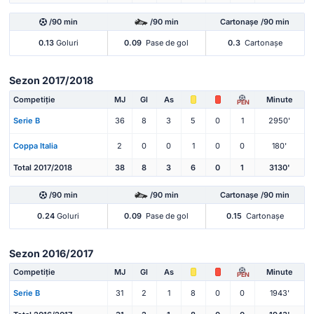
/90 min
/90 min
Cartonașe /90 min
0.13
Goluri
0.09
Pase de gol
0.3
Cartonașe
Sezon 2017/2018
Competiție
MJ
Gl
As
Minute
PEN
Serie B
36
8
3
5
0
1
2950'
Coppa Italia
2
0
0
1
0
0
180'
Total 2017/2018
38
8
3
6
0
1
3130'
/90 min
/90 min
Cartonașe /90 min
0.24
Goluri
0.09
Pase de gol
0.15
Cartonașe
Sezon 2016/2017
Competiție
MJ
Gl
As
Minute
PEN
Serie B
31
2
1
8
0
0
1943'