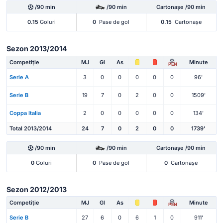
/90 min
/90 min
Cartonașe /90 min
0.15
Goluri
0
Pase de gol
0.15
Cartonașe
Sezon 2013/2014
Competiție
MJ
Gl
As
Minute
PEN
Serie A
3
0
0
0
0
0
96'
Serie B
19
7
0
2
0
0
1509'
Coppa Italia
2
0
0
0
0
0
134'
Total 2013/2014
24
7
0
2
0
0
1739'
/90 min
/90 min
Cartonașe /90 min
0
Goluri
0
Pase de gol
0
Cartonașe
Sezon 2012/2013
Competiție
MJ
Gl
As
Minute
PEN
Serie B
27
6
0
6
1
0
911'