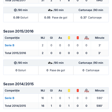
Total 2016/2017
31
2
1
8
0
0
1943'
/90 min
/90 min
Cartonașe /90 min
0.09
Goluri
0.05
Pase de gol
0.37
Cartonașe
Sezon 2015/2016
Competiție
MJ
Gl
As
Minute
PEN
Serie B
2
0
0
0
0
0
3'
Total 2015/2016
2
0
0
0
0
0
3'
/90 min
/90 min
Cartonașe /90 min
0
Goluri
0
Pase de gol
0
Cartonașe
Sezon 2014/2015
Competiție
MJ
Gl
As
Minute
PEN
Serie B
16
1
0
1
0
0
590'
Total 2014/2015
16
1
0
1
0
0
590'