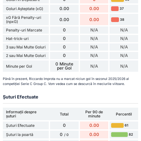
0.00
0.00
Goluri Așteptate (xG)
37
xG Fără Penalty-uri
0.00
0.00
38
(npxG)
0
N/A
N/A
Penalty-uri Marcate
0
N/A
N/A
Hat-trick-uri
0
N/A
N/A
3 sau Mai Multe Goluri
0
N/A
N/A
2 sau Mai Multe Goluri
0 Minute
N/A
N/A
Minute per Gol
per Gol
Până în prezent, Riccardo Improta nu a marcat niciun gol în sezonul 2025/2026 al
competiției Serie C Group C. Vom vedea cum se descurcă în meciurile viitoare.
Șuturi Efectuate
Informații despre
Per 90 de
Total
Percentil
șuturi
minute
0
0.00
Șuturi Efectuate
61
0
0.00
Șuturi la poartă
82
/ 0