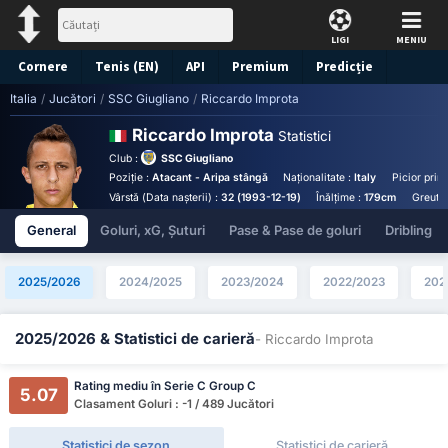
LIGI
MENIU
Cornere
Tenis (EN)
API
Premium
Predicție
Italia
/
Jucători
/
SSC Giugliano
/
Riccardo Improta
Riccardo Improta
Statistici
Club :
SSC Giugliano
Poziție :
Atacant - Aripa stângă
Naționalitate :
Italy
Picior princ
Vârstă (Data nașterii) :
32 (1993-12-19)
Înălțime :
179cm
Greutat
General
Goluri, xG, Șuturi
Pase & Pase de goluri
Dribling
2025/2026
2024/2025
2023/2024
2022/2023
202
2025/2026 & Statistici de carieră
- Riccardo Improta
Rating mediu în Serie C Group C
5.07
Clasament Goluri : -1 / 489 Jucători
Statistici de sezon
Statistici de carieră