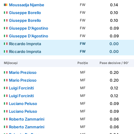
Moussadja Njambe
0.14
FW
Giuseppe Borello
0.10
FW
Giuseppe Borello
0.10
FW
Giuseppe D'Agostino
0.09
FW
Giuseppe D'Agostino
0.09
FW
Riccardo Improta
0.00
FW
Riccardo Improta
0.00
FW
Mijlocași
Poziție
Pase decisive / 90'
Mario Prezioso
0.20
MF
Mario Prezioso
0.20
MF
Luigi Forciniti
0.12
MF
Luigi Forciniti
0.12
MF
Luciano Peluso
0.09
MF
Luciano Peluso
0.09
MF
Roberto Zammarini
0.06
MF
Roberto Zammarini
0.06
MF