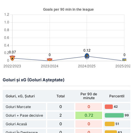
Goluri și xG (Goluri Așteptate)
Per 90 de
Goluri, xG, Șuturi
Total
Percentil
minute
0
0
Goluri Marcate
42
2
0.72
Goluri + Pase decisive
99
0
0
Goluri Acasă
51
0
0
Goluri În Deplasare
63