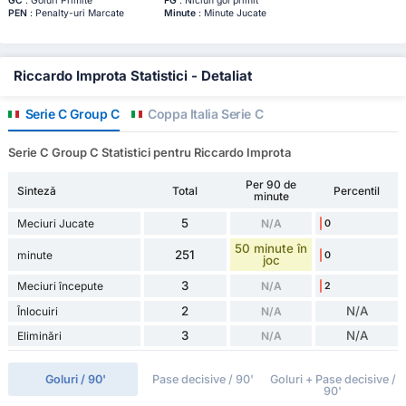
GC
: Goluri Primite
FG
: Niciun gol primit
PEN
: Penalty-uri Marcate
Minute
: Minute Jucate
Riccardo Improta Statistici - Detaliat
Serie C Group C
Coppa Italia Serie C
Serie C Group C Statistici pentru Riccardo Improta
Per 90 de
Sinteză
Total
Percentil
minute
5
Meciuri Jucate
N/A
0
50 minute în
251
minute
0
joc
3
Meciuri începute
N/A
2
2
N/A
Înlocuiri
N/A
3
N/A
Eliminări
N/A
Goluri / 90'
Pase decisive / 90'
Goluri + Pase decisive /
90'