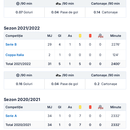
/90 min
/90 min
Cartonașe /90 min
0.07
Goluri
0.04
Pase de gol
0.14
Cartonașe
Sezon 2021/2022
Competiție
MJ
Gl
As
Minute
PEN
Serie B
29
4
1
5
0
0
2276'
Coppa Italia
2
1
0
0
0
0
124'
Total 2021/2022
31
5
1
5
0
0
2400'
/90 min
/90 min
Cartonașe /90 min
0.16
Goluri
0.04
Pase de gol
0.2
Cartonașe
Sezon 2020/2021
Competiție
MJ
Gl
As
Minute
PEN
Serie A
34
1
0
7
0
0
2332'
Total 2020/2021
34
1
0
7
0
0
2332'