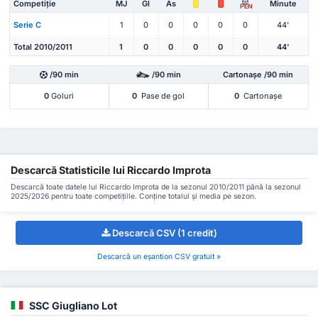
Competiție
MJ
Gl
As
Minute
PEN
Serie C
1
0
0
0
0
0
44'
Total 2010/2011
1
0
0
0
0
0
44'
/90 min
/90 min
Cartonașe /90 min
0
Goluri
0
Pase de gol
0
Cartonașe
Descarcă Statisticile lui Riccardo Improta
Descarcă toate datele lui Riccardo Improta de la sezonul 2010/2011 până la sezonul
2025/2026 pentru toate competițiile. Conține totalul și media pe sezon.
Descarcă CSV (1 credit)
Descarcă un eșantion CSV gratuit »
SSC Giugliano Lot