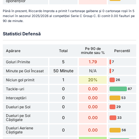
oponenților
Până în prezent, Riccardo Improta a primit 1 cartonașe galbene și 0 cartonașe roșii în 5
meciuri în sezonul 2025/2026 al competiției Serie C Group C. Ei comit 0.00 faulturi pe
90 de minute.
Statistici Defensă
Pe 90 de
Apărare
Total
Percentil
minute sau %
5
1.79
Goluri Primite
7
50 Minute
N/A
Minute pe Gol Încasat
7
1
20%
Niciun gol primit
26
0
0.00
Tackle-uri
87
0
0.00
Interceptări
53
0
0.00
Dueluri pe Sol
29
Dueluri pe Sol
0
0.00
33
Câștigate
Dueluri Aeriene
0
0.00
56
Câștigate