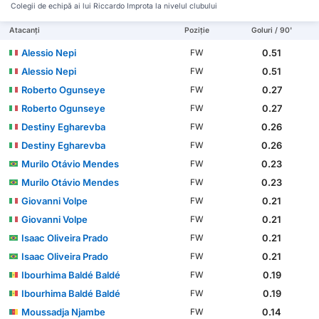
Colegii de echipă ai lui Riccardo Improta la nivelul clubului
Atacanți
Poziție
Goluri / 90'
Alessio Nepi
0.51
FW
Alessio Nepi
0.51
FW
Roberto Ogunseye
0.27
FW
Roberto Ogunseye
0.27
FW
Destiny Egharevba
0.26
FW
Destiny Egharevba
0.26
FW
Murilo Otávio Mendes
0.23
FW
Murilo Otávio Mendes
0.23
FW
Giovanni Volpe
0.21
FW
Giovanni Volpe
0.21
FW
Isaac Oliveira Prado
0.21
FW
Isaac Oliveira Prado
0.21
FW
Ibourhima Baldé Baldé
0.19
FW
Ibourhima Baldé Baldé
0.19
FW
Moussadja Njambe
0.14
FW