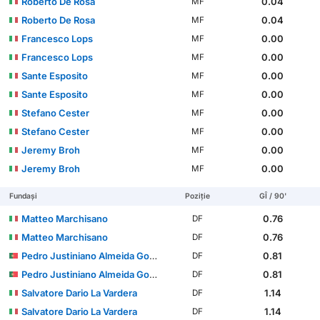
Roberto De Rosa
0.04
MF
Roberto De Rosa
0.04
MF
Francesco Lops
0.00
MF
Francesco Lops
0.00
MF
Sante Esposito
0.00
MF
Sante Esposito
0.00
MF
Stefano Cester
0.00
MF
Stefano Cester
0.00
MF
Jeremy Broh
0.00
MF
Jeremy Broh
0.00
MF
Fundași
Poziție
GÎ / 90'
Matteo Marchisano
0.76
DF
Matteo Marchisano
0.76
DF
Pedro Justiniano Almeida Gomes
0.81
DF
Pedro Justiniano Almeida Gomes
0.81
DF
Salvatore Dario La Vardera
1.14
DF
Salvatore Dario La Vardera
1.14
DF