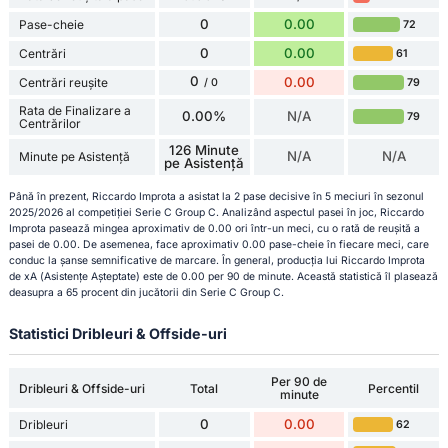
0
0.00
Pase-cheie
72
0
0.00
Centrări
61
0
0.00
Centrări reușite
79
/ 0
Rata de Finalizare a
0.00%
N/A
79
Centrărilor
126 Minute
N/A
N/A
Minute pe Asistență
pe Asistență
Până în prezent, Riccardo Improta a asistat la 2 pase decisive în 5 meciuri în sezonul
2025/2026 al competiției Serie C Group C. Analizând aspectul pasei în joc, Riccardo
Improta pasează mingea aproximativ de 0.00 ori într-un meci, cu o rată de reușită a
pasei de 0.00. De asemenea, face aproximativ 0.00 pase-cheie în fiecare meci, care
conduc la șanse semnificative de marcare. În general, producția lui Riccardo Improta
de xA (Asistențe Așteptate) este de 0.00 per 90 de minute. Această statistică îl plasează
deasupra a 65 procent din jucătorii din Serie C Group C.
Statistici Dribleuri & Offside-uri
Per 90 de
Dribleuri & Offside-uri
Total
Percentil
minute
0
0.00
Dribleuri
62