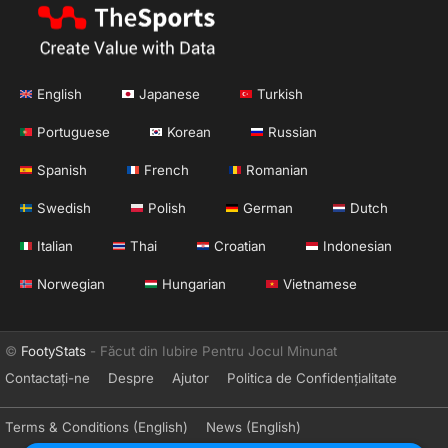
English
Japanese
Turkish
Portuguese
Korean
Russian
Spanish
French
Romanian
Swedish
Polish
German
Dutch
Italian
Thai
Croatian
Indonesian
Norwegian
Hungarian
Vietnamese
©
FootyStats
- Făcut din Iubire Pentru Jocul Minunat
Contactați-ne
Despre
Ajutor
Politica de Confidențialitate
Terms & Conditions (English)
News (English)