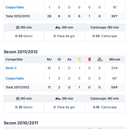
Coppa Italia
1
0
0
0
0
0
10'
Total 2012/2013
28
6
0
6
1
0
921'
/90 min
/90 min
Cartonașe /90 min
0.59
Goluri
0
Pase de gol
0.59
Cartonașe
Sezon 2011/2012
Competiție
MJ
Gl
As
Minute
PEN
Serie C
10
2
0
1
0
0
504'
Coppa Italia
1
0
0
0
0
0
90'
Total 2011/2012
11
2
0
1
0
0
594'
/90 min
/90 min
Cartonașe /90 min
0.36
Goluri
0
Pase de gol
0.18
Cartonașe
Sezon 2010/2011