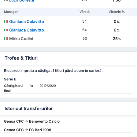
Manageri
Vârstă
Victorie %
Gianluca Colavitto
0
54
%
Gianluca Colavitto
0
54
%
Mirko Cudini
25
53
%
Trofee & Titluri
Riccardo Improta a câștigat 1 titluri până acum în carieră.
Serie B
Câștigătorul
1x
2019/2020
final
Istoricul transferurilor
Genoa CFC -> Benevento Calcio
Genoa CFC -> FC Bari 1908