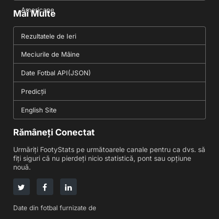
Americane
Mai Multe
Rezultatele de Ieri
Meciurile de Mâine
Date Fotbal API(JSON)
Predicții
English Site
Rămâneți Conectat
Urmăriți FootyStats pe următoarele canale pentru ca dvs. să
fiți siguri că nu pierdeți nicio statistică, pont sau opțiune
nouă.
Date din fotbal furnizate de