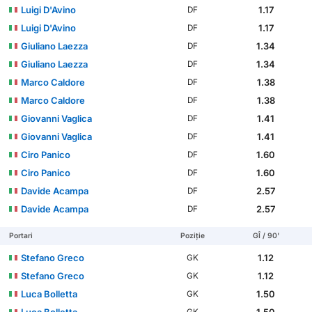
Luigi D'Avino
1.17
DF
Luigi D'Avino
1.17
DF
Giuliano Laezza
1.34
DF
Giuliano Laezza
1.34
DF
Marco Caldore
1.38
DF
Marco Caldore
1.38
DF
Giovanni Vaglica
1.41
DF
Giovanni Vaglica
1.41
DF
Ciro Panico
1.60
DF
Ciro Panico
1.60
DF
Davide Acampa
2.57
DF
Davide Acampa
2.57
DF
Portari
Poziție
GÎ / 90'
Stefano Greco
1.12
GK
Stefano Greco
1.12
GK
Luca Bolletta
1.50
GK
Luca Bolletta
1.50
GK