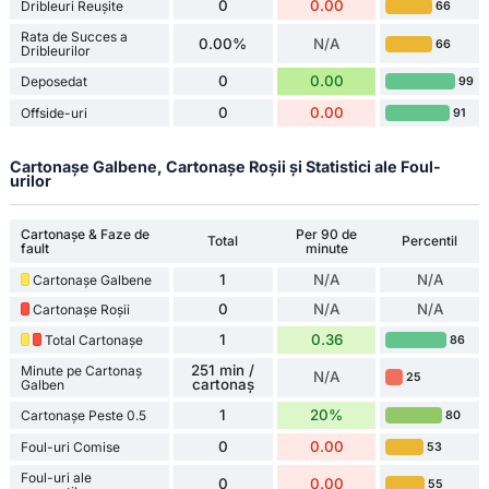
0
0.00
Dribleuri Reușite
66
Rata de Succes a
0.00%
N/A
66
Dribleurilor
0
0.00
Deposedat
99
0
0.00
Offside-uri
91
Cartonașe Galbene, Cartonașe Roșii și Statistici ale Foul-
urilor
Cartonașe & Faze de
Per 90 de
Total
Percentil
fault
minute
1
N/A
N/A
Cartonașe Galbene
0
N/A
N/A
Cartonașe Roșii
1
0.36
Total Cartonașe
86
251 min /
Minute pe Cartonaș
N/A
25
cartonaș
Galben
1
20%
Cartonașe Peste 0.5
80
0
0.00
Foul-uri Comise
53
Foul-uri ale
0
0.00
55