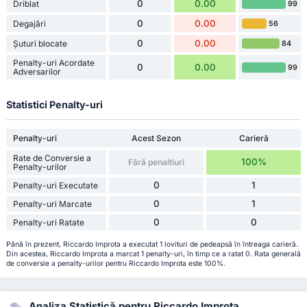
0
0.00
Driblat
99
0
0.00
Degajări
56
0
0.00
Șuturi blocate
84
Penalty-uri Acordate
0
0.00
99
Adversarilor
Statistici Penalty-uri
Penalty-uri
Acest Sezon
Carieră
Rate de Conversie a
100%
Fără penaltiuri
Penalty-urilor
0
1
Penalty-uri Executate
0
1
Penalty-uri Marcate
0
0
Penalty-uri Ratate
Până în prezent, Riccardo Improta a executat 1 lovituri de pedeapsă în întreaga carieră.
Din acestea, Riccardo Improta a marcat 1 penalty-uri, în timp ce a ratat 0. Rata generală
de conversie a penalty-urilor pentru Riccardo Improta este 100%.
Analiza Statistică pentru Riccardo Improta