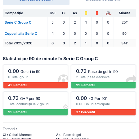
Competiție
MJ
Gl
As
Minute
PEN
Serie C Group C
5
0
2
1
0
0
251'
Coppa Italia Serie C
1
0
0
0
0
0
90'
Total 2025/2026
6
0
2
1
0
0
341'
Statistici pe 90 de minute în Serie C Group C
0.00
0.72
Goluri în 90
Pase de gol în 90
0 Total goluri
2 Total pase decisive
42 Percentil
99 Percentil
0.72
0.00
G+P per 90
xG Per 90'
Total contribuții la 2 goluri
0.00 Goluri anticipate
99 Percentil
37 Percentil
Termeni :
Gl
: Goluri Marcate
As
: Pase de gol