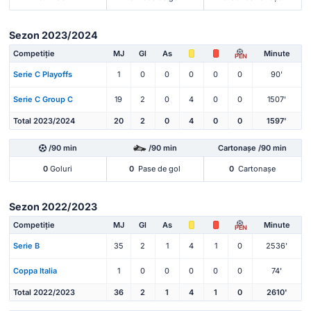
Sezon 2023/2024
Competiție
MJ
Gl
As
Minute
PEN
Serie C Playoffs
1
0
0
0
0
0
90'
Serie C Group C
19
2
0
4
0
0
1507'
Total 2023/2024
20
2
0
4
0
0
1597'
/90 min
/90 min
Cartonașe /90 min
0
Goluri
0
Pase de gol
0
Cartonașe
Sezon 2022/2023
Competiție
MJ
Gl
As
Minute
PEN
Serie B
35
2
1
4
1
0
2536'
Coppa Italia
1
0
0
0
0
0
74'
Total 2022/2023
36
2
1
4
1
0
2610'