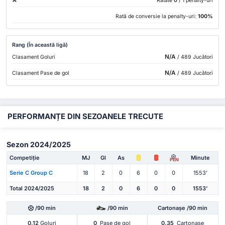
Ratate
0
/ 1 penalty-uri
Rată de conversie la penalty-uri:
100%
Rang (În această ligă)
N/A
Clasament Goluri
/ 489 Jucători
N/A
Clasament Pase de gol
/ 489 Jucători
PERFORMANȚE DIN SEZOANELE TRECUTE
Sezon 2024/2025
Competiție
MJ
Gl
As
Minute
PEN
Serie C Group C
18
2
0
6
0
0
1553'
Total 2024/2025
18
2
0
6
0
0
1553'
/90 min
/90 min
Cartonașe /90 min
0.12
Goluri
0
Pase de gol
0.35
Cartonașe