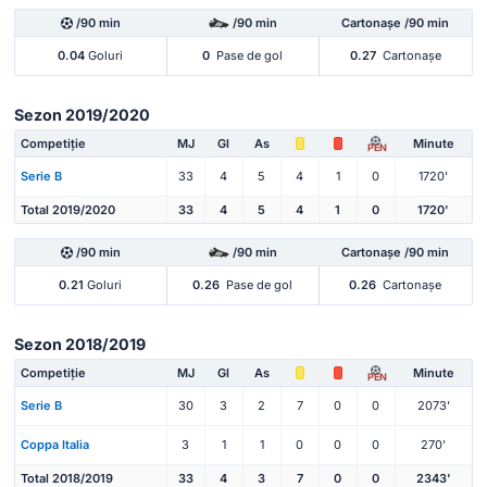
/90 min
/90 min
Cartonașe /90 min
0.04
Goluri
0
Pase de gol
0.27
Cartonașe
Sezon 2019/2020
Competiție
MJ
Gl
As
Minute
PEN
Serie B
33
4
5
4
1
0
1720'
Total 2019/2020
33
4
5
4
1
0
1720'
/90 min
/90 min
Cartonașe /90 min
0.21
Goluri
0.26
Pase de gol
0.26
Cartonașe
Sezon 2018/2019
Competiție
MJ
Gl
As
Minute
PEN
Serie B
30
3
2
7
0
0
2073'
Coppa Italia
3
1
1
0
0
0
270'
Total 2018/2019
33
4
3
7
0
0
2343'